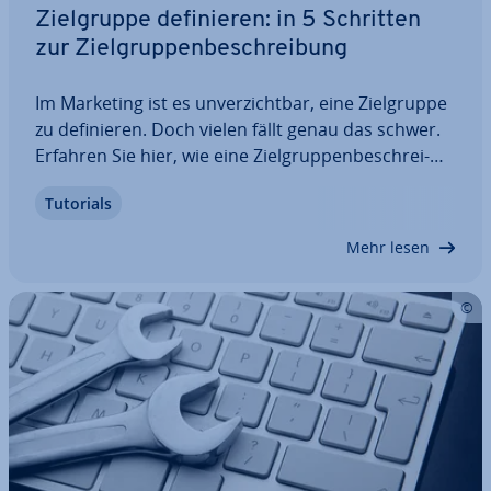
Ziel­grup­pe de­fi­nie­ren: in 5 Schritten
zur Ziel­grup­pen­be­schrei­bung
Im Marketing ist es un­ver­zicht­bar, eine Ziel­grup­pe
zu de­fi­nie­ren. Doch vielen fällt genau das schwer.
Erfahren Sie hier, wie eine Ziel­grup­pen­be­schrei­
bung gelingt, warum auch Ihre Kon­kur­renz und Ihr
Tutorials
Zielmarkt wichtig sind und wie Sie an die not­wen­di­
gen Daten gelangen. Lesen Sie…
Mehr lesen