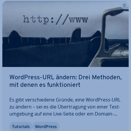
WordPress-URL ändern: Drei Methoden,
mit denen es funk­tio­niert
Es gibt ver­schie­de­ne Gründe, eine WordPress-URL
zu ändern – sei es die Über­tra­gung von einer Test­
um­ge­bung auf eine Live-Seite oder ein Domain-
Umzug. Es gibt auch ver­schie­de­ne Methoden, die
Tutorials
WordPress
WordPress-Seiten-URL zu ändern: Dashboard,