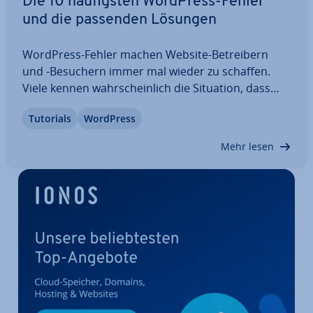
Die 10 häu­figs­ten WordPress-Fehler
und die passenden Lösungen
WordPress-Fehler machen Website-Be­trei­bern
und -Besuchern immer mal wieder zu schaffen.
Viele kennen wahr­schein­lich die Situation, dass
man eine Website aufrufen will und WordPress
Tutorials
WordPress
lediglich eine weiße Seite anzeigt. Zum Glück gibt
es für jeden typischen WordPress-Error eine…
Mehr lesen