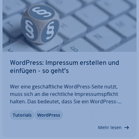
WordPress: Impressum erstellen und
einfügen - so geht's
Wer eine ge­schäft­li­che WordPress-Seite nutzt,
muss sich an die recht­li­che Im­pres­sums­pflicht
halten. Das bedeutet, dass Sie ein WordPress-
Impressum erstellen müssen, wenn Sie Ihre
Tutorials
WordPress
Webseite zum Verkauf oder zum Bewerben von
Produkten oder Dienst­leis­tun­gen nutzen. Nut­ze­
Mehr lesen
rin­nen und…