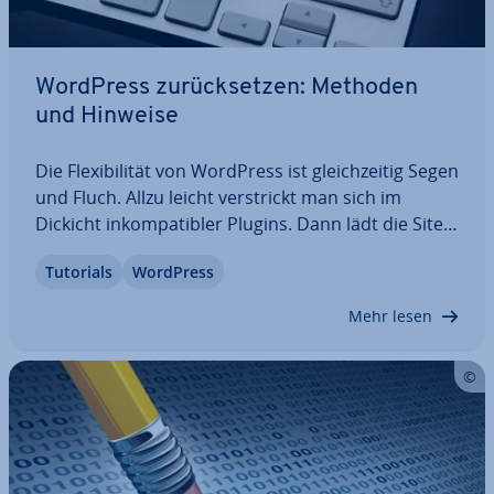
WordPress zu­rück­set­zen: Methoden
und Hinweise
Die Fle­xi­bi­li­tät von WordPress ist gleich­zei­tig Segen
und Fluch. Allzu leicht ver­strickt man sich im
Dickicht in­kom­pa­ti­bler Plugins. Dann lädt die Site
nicht mehr richtig oder versagt komplett den
Tutorials
WordPress
Dienst. Wie schön wäre es, einfach wieder von
vorne an­zu­fan­gen. Eine…
Mehr lesen