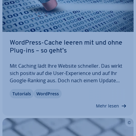
WordPress-Cache leeren mit und ohne
Plug-ins – so geht’s
Mit Caching lädt Ihre Website schneller. Das wirkt
sich positiv auf die User-Ex­pe­ri­ence und auf Ihr
Google-Ranking aus. Doch nach einem Update
oder Än­de­run­gen auf der Website ist es wichtig,
Tutorials
WordPress
den WordPress-Cache zu leeren. So stellen Sie
sicher, dass Ihre Website-Besucher immer…
Mehr lesen