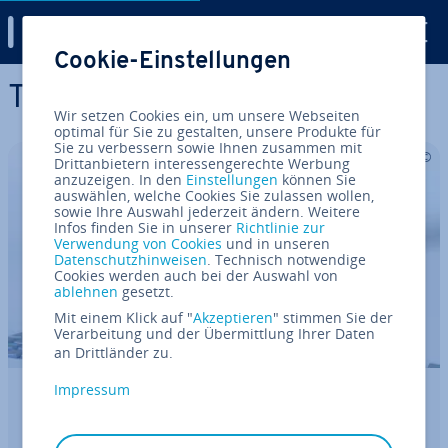
Digital Guide
Cookie-Einstellungen
Zum Haupt­in­halt springen
Tutorials
Wir setzen Cookies ein, um unsere Webseiten
optimal für Sie zu gestalten, unsere Produkte für
Sie zu verbessern sowie Ihnen zusammen mit
Drittanbietern interessengerechte Werbung
anzuzeigen. In den
Einstellungen
können Sie
auswählen, welche Cookies Sie zulassen wollen,
sowie Ihre Auswahl jederzeit ändern. Weitere
Infos finden Sie in unserer
Richtlinie zur
Verwendung von Cookies
und in unseren
Datenschutzhinweisen
. Technisch notwendige
Cookies werden auch bei der Auswahl von
ablehnen
gesetzt.
Mit einem Klick auf "
Akzeptieren
" stimmen Sie der
Verarbeitung und der Übermittlung Ihrer Daten
an Drittländer zu.
Impressum
ChatGPT API verwenden: Key erstellen,
Kosten und Al­ter­na­ti­ven