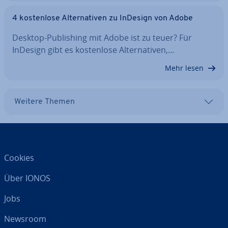
4 kos­ten­lo­se Al­ter­na­ti­ven zu InDesign von Adobe
Desktop-Pu­bli­shing mit Adobe ist zu teuer? Für
InDesign gibt es kos­ten­lo­se Al­ter­na­ti­ven,…
Mehr lesen
Weitere Themen
Cookies
Über IONOS
Jobs
Newsroom