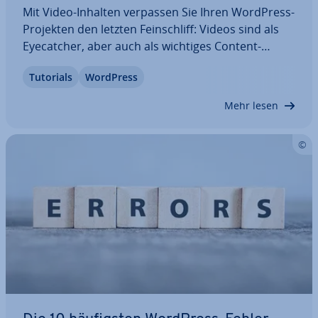
Mit Video-Inhalten verpassen Sie Ihren WordPress-
Projekten den letzten Fein­schliff: Videos sind als
Eye­cat­cher, aber auch als wichtiges Content-
Element gefragter denn je. Im nach­fol­gen­den
Tutorials
WordPress
Artikel erfahren Sie, welche Mög­lich­kei­ten
WordPress bietet, Videos ein­zu­bin­den, und wie
Mehr lesen
die…