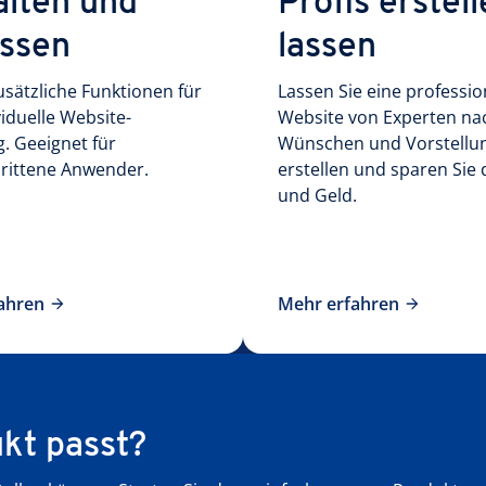
alten und
Profis erstel
ssen
lassen
usätzliche Funktionen für
Lassen Sie eine professio
viduelle Website-
Website von Experten na
g. Geeignet für
Wünschen und Vorstellu
hrittene Anwender.
erstellen und sparen Sie 
und Geld.
ahren
Mehr erfahren
ukt passt?