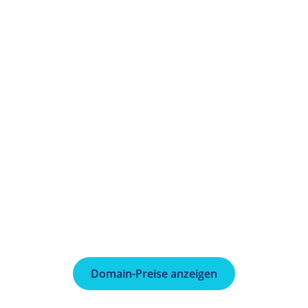
SL-Zertifikat
site mit jeweils einem
Experten-Unter
ifikat pro Konto.
24/7-Support per Chat, 
und ein eigener persönl
bei jeder Anforderung.
dlich
Domain, Add-ons und
gen ganz unkompliziert
Exklusive Angeb
r einem Dashboard aus.
Profitieren Sie mit Ih
exklusiven Angeboten, d
Erfolg weiter vorantreib
Domain-Preise anzeigen