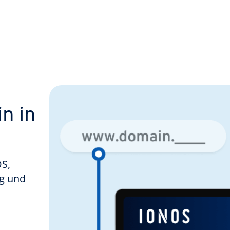
n in
S,
g und