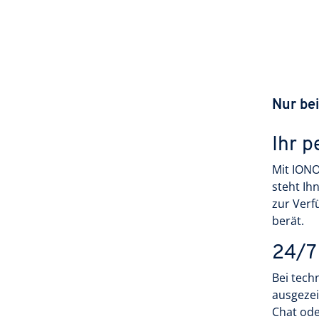
Nur be
Ihr p
Mit IONO
steht Ih
zur Verf
berät.
24/7
Bei tech
ausgezei
Chat ode