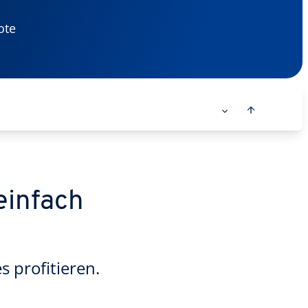
ote
einfach
 profitieren.