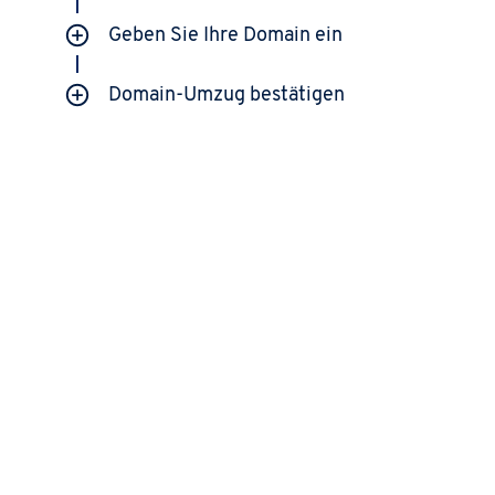
Geben Sie Ihre Domain ein
freigegeben und transferierbar
Domain-Umzug bestätigen