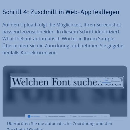
Schritt 4: Zuschnitt in Web-App festlegen
Auf den Upload folgt die Mög­lich­keit, Ihren Screen­shot
passend zu­zu­schnei­den. In diesem Schritt iden­ti­fi­ziert
WhatT­he­Font au­to­ma­tisch Wörter in Ihrem Sample.
Über­prü­fen Sie die Zuordnung und nehmen Sie ge­ge­be­
nen­falls Kor­rek­tu­ren vor.
Über­prü­fen Sie die au­to­ma­ti­sche Zuordnung und den
Zuschnitt / Quelle: