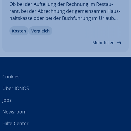
Ob bei der Auf­tei­lung der Rechnung im Re­stau­
rant, bei der Ab­rech­nung der ge­mein­sa­men Haus­
halts­kas­se oder bei der Buch­füh­rung im Urlaub
mit Freunden: Bill-Splitting-Apps helfen dabei,
Kosten
Vergleich
Kosten zu teilen, Ausgaben zu berechnen, Rech­
nun­gen zu managen und Schulden zu tilgen. Diese
Mehr lesen
Apps…
Cookies
Über IONOS
Jobs
Newsroom
Hilfe-Center