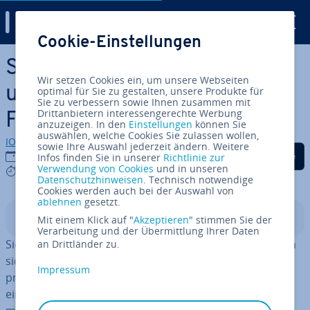
Digital Guide
Cookie-Einstellungen
Zum Haupt­in­halt springen
Schrift­art erkennen: Online
Wir setzen Cookies ein, um unsere Webseiten
und kostenlos mit WhatT­he­
optimal für Sie zu gestalten, unsere Produkte für
Sie zu verbessern sowie Ihnen zusammen mit
Drittanbietern interessengerechte Werbung
Font
anzuzeigen. In den
Einstellungen
können Sie
auswählen, welche Cookies Sie zulassen wollen,
IONOS Redaktion
sowie Ihre Auswahl jederzeit ändern. Weitere
Auf Facebook teilen
Auf Twitter teilen
Auf LinkedIn tei
02.06.2025
Infos finden Sie in unserer
Richtlinie zur
Verwendung von Cookies
und in unseren
5 mins
Datenschutzhinweisen
. Technisch notwendige
Cookies werden auch bei der Auswahl von
ablehnen
gesetzt.
In­halts­ver­zeich­nis
Mit einem Klick auf "
Akzeptieren
" stimmen Sie der
Verarbeitung und der Übermittlung Ihrer Daten
Sie stoßen auf eine exotische Schrift im Netz und fragen
an Drittländer zu.
sich „Welche Schrift­art ist das?“: WhatT­he­Font ist ein
Impressum
prak­ti­sches Online-Tool, mit dem Sie diese Frage ganz
einfach be­ant­wor­ten können. Sie laden einfach ein Bild