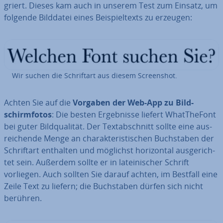
griert. Dieses kam auch in unserem Test zum Einsatz, um
folgende Bilddatei eines Bei­spiel­texts zu erzeugen:
Wir suchen die Schrift­art aus diesem Screen­shot.
Achten Sie auf die
Vorgaben der Web-App zu Bild­
schirm­fo­tos
: Die besten Er­geb­nis­se liefert WhatT­he­Font
bei guter Bild­qua­li­tät. Der Text­ab­schnitt sollte eine aus­
rei­chen­de Menge an cha­rak­te­ris­ti­schen Buch­sta­ben der
Schrift­art enthalten und möglichst ho­ri­zon­tal aus­ge­rich­
tet sein. Außerdem sollte er in la­tei­ni­scher Schrift
vorliegen. Auch sollten Sie darauf achten, im Bestfall eine
Zeile Text zu liefern; die Buch­sta­ben dürfen sich nicht
berühren.