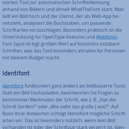
star­kes Tool zur au­to­ma­ti­schen Schrift­er­ken­nung
anhand von Bildern und ähnelt WhatT­he­Font stark. Man
lädt ein Bild hoch und der Dienst, der als Web-App be­
reit­steht, ana­ly­siert die Buch­sta­ben, um passende
Schrift­ar­ten vor­zu­schla­gen. Besonders praktisch ist die
Un­ter­stüt­zung für OpenType-Features und
Webfonts
.
Font Squirrel legt großen Wert auf kostenlos nutzbare
Schriften, was das Tool besonders attraktiv für Personen
mit kleinem Budget macht.
Iden­ti­font
Iden­ti­font
funk­tio­niert ganz anders als bild­ba­sier­te Tools:
Statt ein Bild hoch­zu­la­den, be­ant­wor­ten Sie Fragen zu
be­stimm­ten Merkmalen der Schrift, wie z. B. „Hat die
Schrift Serifen?“ oder „Wie sieht das große J aus?“. Auf
Basis Ihrer Antworten schlägt Iden­ti­font mögliche Schrift­
ar­ten vor. Das ist besonders nützlich, wenn kein Bild
vorhanden ist oder der Schrift­zug stark verzerrt ist. Iden­