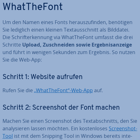
WhatT­he­Font
Um den Namen eines Fonts her­aus­zu­fin­den, benötigen
Sie lediglich einen kleinen Text­aus­schnitt als Bilddatei.
Die Schrift­er­ken­nung via WhatT­he­Font umfasst die drei
Schritte
Upload, Zu­schnei­den sowie Er­geb­nisan­zei­ge
und führt in wenigen Sekunden zum Ergebnis. So nutzen
Sie die Web-App:
Schritt 1: Website aufrufen
Rufen Sie die
„WhatT­he­Font“-Web-App
auf.
Schritt 2: Screen­shot der Font machen
Machen Sie einen Screen­shot des Text­ab­schnitts, den Sie
ana­ly­sie­ren lassen möchten. Ein kos­ten­lo­ses
Screen­shot-
Tool
ist mit dem Snipping Tool in Windows bereits in­te­