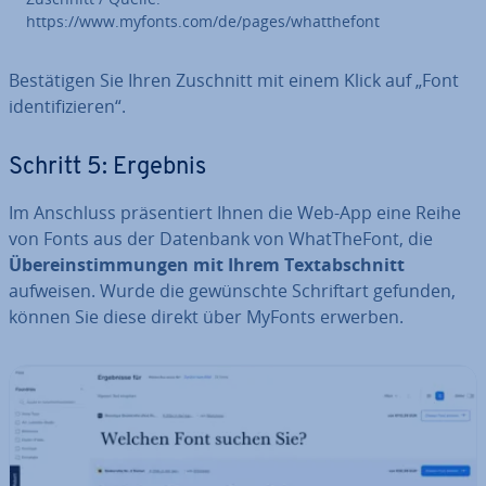
https://www.myfonts.com/de/pages/whatt­he­font
Be­stä­ti­gen Sie Ihren Zuschnitt mit einem Klick auf „Font
iden­ti­fi­zie­ren“.
Schritt 5: Ergebnis
Im Anschluss prä­sen­tiert Ihnen die Web-App eine Reihe
von Fonts aus der Datenbank von WhatT­he­Font, die
Über­ein­stim­mun­gen mit Ihrem Text­ab­schnitt
aufweisen. Wurde die ge­wünsch­te Schrift­art gefunden,
können Sie diese direkt über MyFonts erwerben.