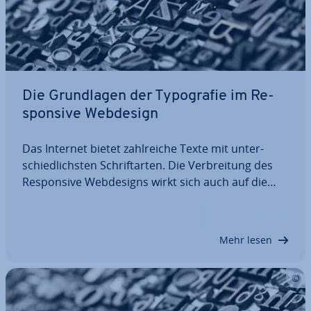
Die Grund­la­gen der Ty­po­gra­fie im Re­
spon­si­ve Webdesign
Das Internet bietet zahl­rei­che Texte mit un­ter­
schied­lichs­ten Schrift­ar­ten. Die Ver­brei­tung des
Re­spon­si­ve Web­de­signs wirkt sich auch auf die
Webseiten-Ty­po­gra­fie aus. Schließ­lich sollte sich
die Schrift­dar­stel­lung stets dem Bild­aus­schnitt des
ver­wen­de­ten Geräts anpassen.…
Mehr lesen