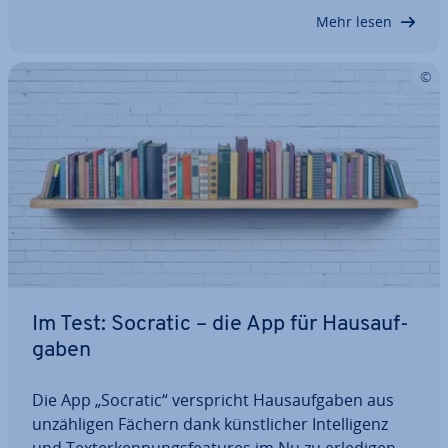
Web­ty­po­gra­fie? Wir geben Ihnen einen…
Mehr lesen
Im Test: Socratic – die App für Haus­auf­
ga­ben
Die App „Socratic“ ver­spricht Haus­auf­ga­ben aus
un­zäh­li­gen Fächern dank künst­li­cher In­tel­li­genz
und Tex­terken­nungs­fea­tures im Nu zu erledigen.