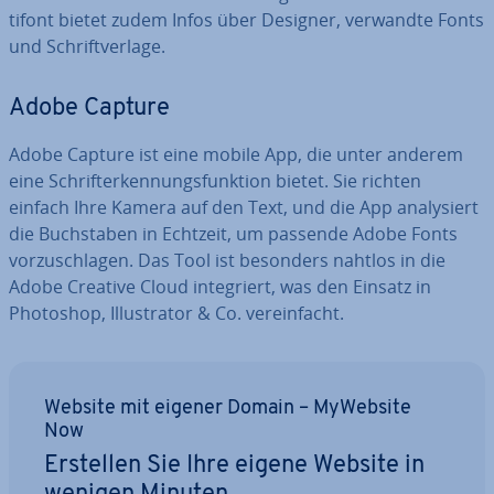
ti­font bietet zudem Infos über Designer, verwandte Fonts
und Schrift­ver­la­ge.
Adobe Capture
Adobe Capture ist eine mobile App, die unter anderem
eine Schrift­er­ken­nungs­funk­ti­on bietet. Sie richten
einfach Ihre Kamera auf den Text, und die App ana­ly­siert
die Buch­sta­ben in Echtzeit, um passende Adobe Fonts
vor­zu­schla­gen. Das Tool ist besonders nahtlos in die
Adobe Creative Cloud in­te­griert, was den Einsatz in
Photoshop, Il­lus­tra­tor & Co. ver­ein­facht.
Website mit eigener Domain – MyWebsite
Now
Erstellen Sie Ihre eigene Website in