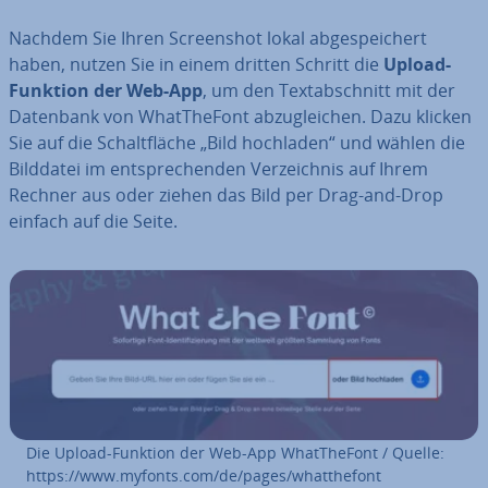
Nachdem Sie Ihren Screen­shot lokal ab­ge­spei­chert
haben, nutzen Sie in einem dritten Schritt die
Upload-
Funktion der Web-App
, um den Text­ab­schnitt mit der
Datenbank von WhatT­he­Font ab­zu­glei­chen. Dazu klicken
Sie auf die Schalt­flä­che „Bild hochladen“ und wählen die
Bilddatei im ent­spre­chen­den Ver­zeich­nis auf Ihrem
Rechner aus oder ziehen das Bild per Drag-and-Drop
einfach auf die Seite.
Die Upload-Funktion der Web-App WhatT­he­Font / Quelle:
https://www.myfonts.com/de/pages/whatt­he­font