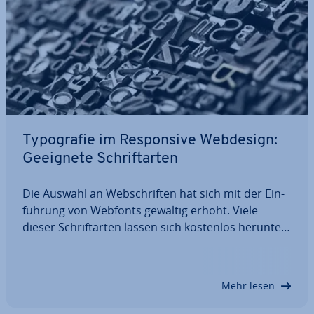
Ty­po­gra­fie im Re­spon­si­ve Webdesign:
Geeignete Schrift­ar­ten
Die Auswahl an Web­schrif­ten hat sich mit der Ein­
füh­rung von Webfonts gewaltig erhöht. Viele
dieser Schrift­ar­ten lassen sich kostenlos her­un­ter­
la­den. Dank ihrer An­pas­sungs­fä­hig­keit eignen sie
sich perfekt fürs Re­spon­si­ve Webdesign – die
Schrift Ihrer Webseiten passt sich den…
Mehr lesen