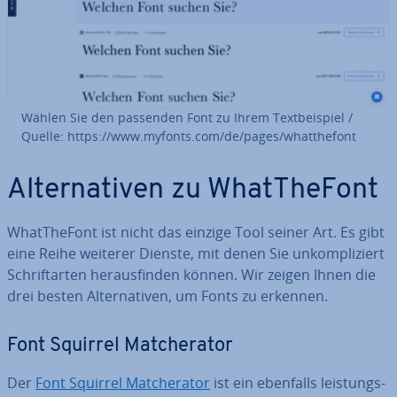
Wählen Sie den passenden Font zu Ihrem Text­bei­spiel /
Quelle: https://www.myfonts.com/de/pages/whatt­he­font
Al­ter­na­ti­ven zu WhatT­he­Font
WhatT­he­Font ist nicht das einzige Tool seiner Art. Es gibt
eine Reihe weiterer Dienste, mit denen Sie un­kom­pli­ziert
Schrift­ar­ten her­aus­fin­den können. Wir zeigen Ihnen die
drei besten Al­ter­na­ti­ven, um Fonts zu erkennen.
Font Squirrel Matcher­a­tor
Der
Font Squirrel Matcher­a­tor
ist ein ebenfalls leis­tungs­