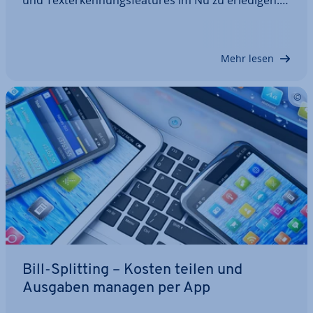
Ma­the­ma­ti­sche Glei­chun­gen löst die Haus­auf­ga­
ben-App nach nur einem Schnapp­schuss mit der
Han­dy­ka­me­ra – selbst in Physik, eng­li­scher…
Mehr lesen
Bill-Splitting – Kosten teilen und
Ausgaben managen per App