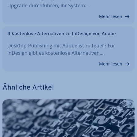
Upgrade durch­füh­ren, Ihr System…
Mehr lesen
4 kos­ten­lo­se Al­ter­na­ti­ven zu InDesign von Adobe
Desktop-Pu­bli­shing mit Adobe ist zu teuer? Für
InDesign gibt es kos­ten­lo­se Al­ter­na­ti­ven,…
Mehr lesen
Ähnliche Artikel