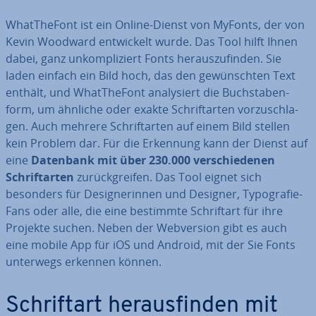
WhatT­he­Font ist ein Online-Dienst von MyFonts, der von
Kevin Woodward ent­wi­ckelt wurde. Das Tool hilft Ihnen
dabei, ganz un­kom­pli­ziert Fonts her­aus­zu­fin­den. Sie
laden einfach ein Bild hoch, das den ge­wünsch­ten Text
enthält, und WhatT­he­Font ana­ly­siert die Buch­sta­ben­
form, um ähnliche oder exakte Schrift­ar­ten vor­zu­schla­
gen. Auch mehrere Schrift­ar­ten auf einem Bild stellen
kein Problem dar. Für die Erkennung kann der Dienst auf
eine
Datenbank mit über 230.000 ver­schie­de­nen
Schrift­ar­ten
zu­rück­grei­fen. Das Tool eignet sich
besonders für De­si­gne­rin­nen und Designer, Ty­po­gra­fie-
Fans oder alle, die eine bestimmte Schrift­art für ihre
Projekte suchen. Neben der Web­ver­si­on gibt es auch
eine mobile App für iOS und Android, mit der Sie Fonts
unterwegs erkennen können.
Schrift­art her­aus­fin­den mit