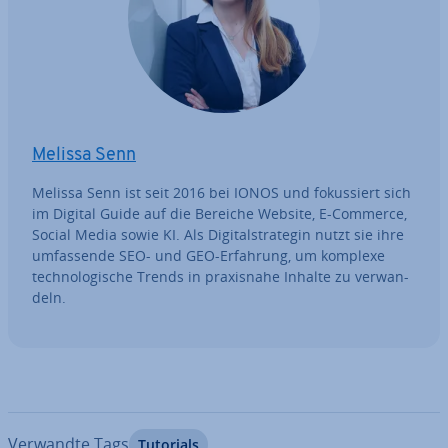
Melissa Senn
Melissa Senn ist seit 2016 bei IONOS und fo­kus­siert sich
im Digital Guide auf die Bereiche Website, E-Commerce,
Social Media sowie KI. Als Di­gi­tal­stra­te­gin nutzt sie ihre
um­fas­sen­de SEO- und GEO-Erfahrung, um komplexe
tech­no­lo­gi­sche Trends in pra­xis­na­he Inhalte zu ver­wan­
deln.
Verwandte Tags
Tutorials