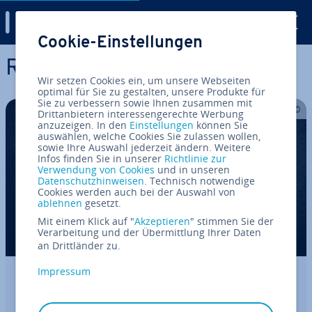
Digital Guide
Cookie-Einstellungen
Zum Haupt­in­halt springen
RHEL
Wir setzen Cookies ein, um unsere Webseiten
optimal für Sie zu gestalten, unsere Produkte für
Sie zu verbessern sowie Ihnen zusammen mit
Drittanbietern interessengerechte Werbung
anzuzeigen. In den
Einstellungen
können Sie
auswählen, welche Cookies Sie zulassen wollen,
sowie Ihre Auswahl jederzeit ändern. Weitere
Infos finden Sie in unserer
Richtlinie zur
Verwendung von Cookies
und in unseren
Datenschutzhinweisen
. Technisch notwendige
Cookies werden auch bei der Auswahl von
ablehnen
gesetzt.
Mit einem Klick auf "
Akzeptieren
" stimmen Sie der
Verarbeitung und der Übermittlung Ihrer Daten
an Drittländer zu.
Impressum
CentOS vs. RHEL (Red Hat En­ter­pri­se
Linux): Welches OS ist besser?