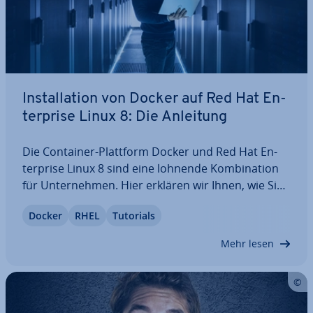
In­stal­la­ti­on von Docker auf Red Hat En­
ter­pri­se Linux 8: Die Anleitung
Die Container-Plattform Docker und Red Hat En­
ter­pri­se Linux 8 sind eine lohnende Kom­bi­na­ti­on
für Un­ter­neh­men. Hier erklären wir Ihnen, wie Sie
Docker auf RHEL 8 per Re­po­si­to­ry oder manuell in­
Docker
RHEL
Tutorials
stal­lie­ren und den Erfolg der In­stal­la­ti­on im
Anschluss über­prü­fen. Auch die genauen…
Mehr lesen