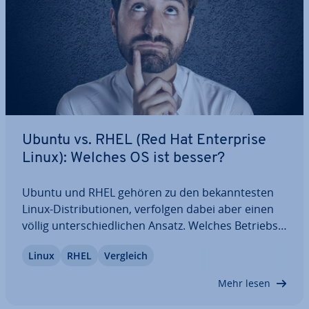
Ubuntu vs. RHEL (Red Hat En­ter­pri­se
Linux): Welches OS ist besser?
Ubuntu und RHEL gehören zu den be­kann­tes­ten
Linux-Dis­tri­bu­tio­nen, verfolgen dabei aber einen
völlig un­ter­schied­li­chen Ansatz. Welches Be­triebs­
sys­tem ist also besser? Wir haben beide Lösungen
Linux
RHEL
Vergleich
ge­gen­über­ge­stellt und mit­ein­an­der ver­gli­chen. Am
Ende wissen Sie, wer das Duell Ubuntu…
Mehr lesen