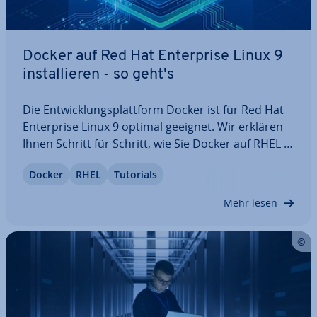
Docker auf Red Hat En­ter­pri­se Linux 9
in­stal­lie­ren - so geht's
Die Ent­wick­lungs­platt­form Docker ist für Red Hat
En­ter­pri­se Linux 9 optimal geeignet. Wir erklären
Ihnen Schritt für Schritt, wie Sie Docker auf RHEL 9
in­stal­lie­ren. Dabei lernen Sie nicht nur die In­stal­la­
Docker
RHEL
Tutorials
ti­on über ein Re­po­si­to­ry kennen, sondern auch,
wie Sie eine manuelle…
Mehr lesen