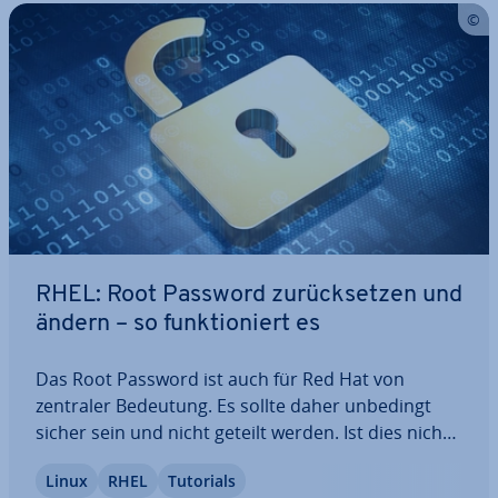
RHEL: Root Password zu­rück­set­zen und
ändern – so funk­tio­niert es
Das Root Password ist auch für Red Hat von
zentraler Bedeutung. Es sollte daher unbedingt
sicher sein und nicht geteilt werden. Ist dies nicht
mehr der Fall oder möchten Sie Ihren Login aus
Linux
RHEL
Tutorials
anderen Gründen ändern, ist der `passwd`-Befehl