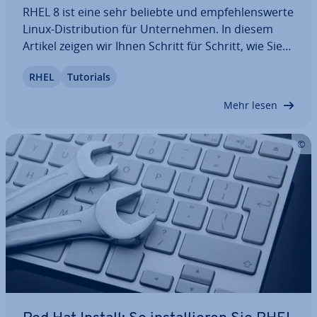
RHEL 8 ist eine sehr beliebte und emp­feh­lens­wer­te
Linux-Dis­tri­bu­ti­on für Un­ter­neh­men. In diesem
Artikel zeigen wir Ihnen Schritt für Schritt, wie Sie
diese Version von Red Hat En­ter­pri­se Linux in­stal­
RHEL
Tutorials
lie­ren und nach Ihren Vor­stel­lun­gen kon­fi­gu­rie­ren.
Auch welche Vor­aus­set­zun­gen…
Mehr lesen