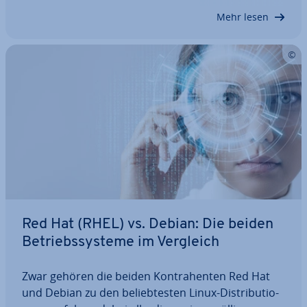
das passende Tool. Wie Sie ihn nutzen, um…
Mehr lesen
Red Hat (RHEL) vs. Debian: Die beiden
Be­triebs­sys­te­me im Vergleich
Zwar gehören die beiden Kon­tra­hen­ten Red Hat
und Debian zu den be­lieb­tes­ten Linux-Dis­tri­bu­tio­