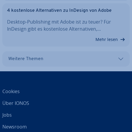
4 kos­ten­lo­se Al­ter­na­ti­ven zu InDesign von Adobe
Desktop-Pu­bli­shing mit Adobe ist zu teuer? Für
InDesign gibt es kos­ten­lo­se Al­ter­na­ti­ven,…
Mehr lesen
Weitere Themen
Cookies
Über IONOS
Jobs
Newsroom