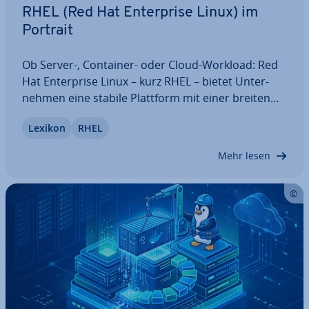
RHEL (Red Hat En­ter­pri­se Linux) im
Portrait
Ob Server-, Container- oder Cloud-Workload: Red
Hat En­ter­pri­se Linux – kurz RHEL – bietet Un­ter­
neh­men eine stabile Plattform mit einer breiten
Palette an Werk­zeu­gen, einem langen Le­bens­zy­
Lexikon
RHEL
klus und re­gel­mä­ßi­gen Si­cher­heits­up­dates. In
diesem Guide erfahren Sie, was Red Hat…
Mehr lesen