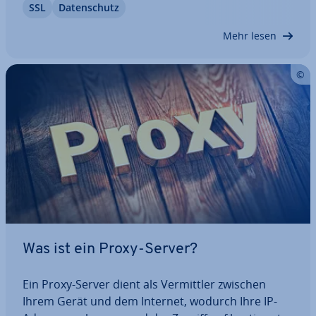
SSL
Da­ten­schutz
sollten Sie damit beginnen, Ihre E-Mails zu ver­
schlüs­seln. Häufig ist bereits der…
Mehr lesen
Was ist ein Proxy-Server?
Ein Proxy-Server dient als Ver­mitt­ler zwischen
Ihrem Gerät und dem Internet, wodurch Ihre IP-