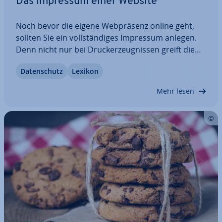
Das Impressum einer Website
Noch bevor die eigene Web­prä­senz online geht,
sollten Sie ein voll­stän­di­ges Impressum anlegen.
Denn nicht nur bei Druckerzeug­nis­sen greift die
Im­pres­sums­pflicht: Auch In­ter­net­sei­ten, die nicht
Da­ten­schutz
Lexikon
aus­schließ­lich privaten Zwecken dienen, benötigen
eine An­bie­ter­kenn­zeich­nung. Je nach…
Mehr lesen