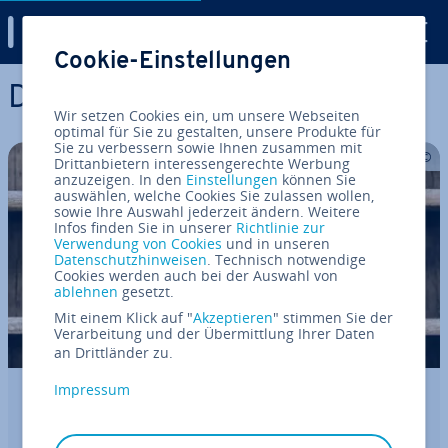
Digital Guide
Cookie-Einstellungen
Zum Haupt­in­halt springen
Da­ten­schutz
Wir setzen Cookies ein, um unsere Webseiten
optimal für Sie zu gestalten, unsere Produkte für
Sie zu verbessern sowie Ihnen zusammen mit
Drittanbietern interessengerechte Werbung
anzuzeigen. In den
Einstellungen
können Sie
auswählen, welche Cookies Sie zulassen wollen,
sowie Ihre Auswahl jederzeit ändern. Weitere
Infos finden Sie in unserer
Richtlinie zur
Verwendung von Cookies
und in unseren
Datenschutzhinweisen
. Technisch notwendige
Cookies werden auch bei der Auswahl von
ablehnen
gesetzt.
Mit einem Klick auf "
Akzeptieren
" stimmen Sie der
Verarbeitung und der Übermittlung Ihrer Daten
an Drittländer zu.
Impressum
E-Mail-Marketing-Trends 2026: 9 Ideen
für das neue Jahr