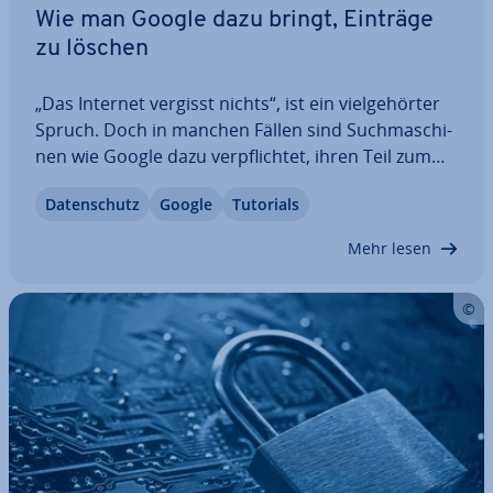
Wie man Google dazu bringt, Einträge
zu löschen
„Das Internet vergisst nichts“, ist ein viel­ge­hör­ter
Spruch. Doch in manchen Fällen sind Such­ma­schi­
nen wie Google dazu ver­pflich­tet, ihren Teil zum
Vergessen im Internet bei­zu­tra­gen. Wenn per­so­
Da­ten­schutz
Google
Tutorials
nen­be­zo­ge­ne Daten veraltet sind und kein
Interesse der Öf­fent­lich­keit am Zugang zu den…
Mehr lesen