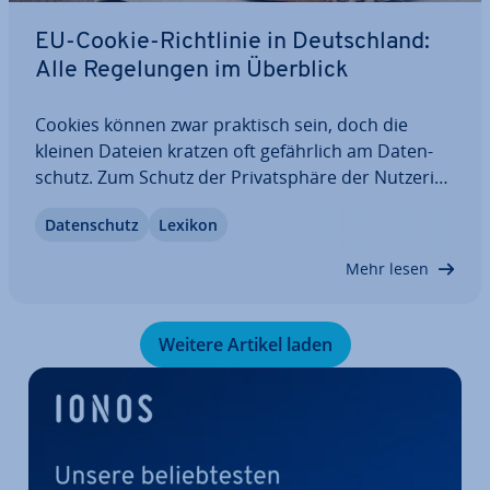
EU-Cookie-Richt­li­nie in Deutsch­land:
Alle Re­ge­lun­gen im Überblick
Cookies können zwar praktisch sein, doch die
kleinen Dateien kratzen oft ge­fähr­lich am Da­ten­
schutz. Zum Schutz der Pri­vat­sphä­re der Nut­ze­rin­
nen und Nutzer gibt die EU-Cookie-Richt­li­nie aus
Da­ten­schutz
Lexikon
diesem Grund vor, dass Tracking-Me­cha­nis­men
nur ein­ge­setzt werden dürfen, wenn zuvor das…
Mehr lesen
Weitere Artikel laden