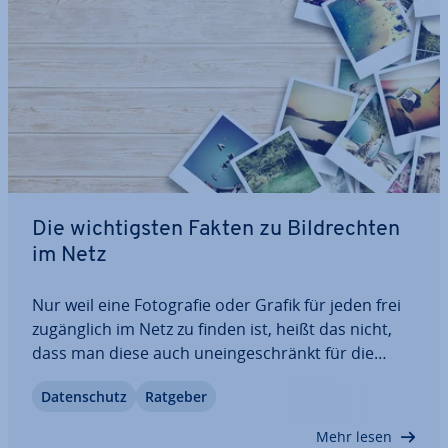
Die wich­tigs­ten Fakten zu Bild­rech­ten
im Netz
Nur weil eine Fo­to­gra­fie oder Grafik für jeden frei
zu­gäng­lich im Netz zu finden ist, heißt das nicht,
dass man diese auch un­ein­ge­schränkt für die
eigenen Zwecke verwenden darf. Oft sind die Ein­
Da­ten­schutz
Ratgeber
wil­li­gung des Urhebers und die Zahlung von Li­
zenz­ge­büh­ren nötig. Doch nicht nur beim…
Mehr lesen