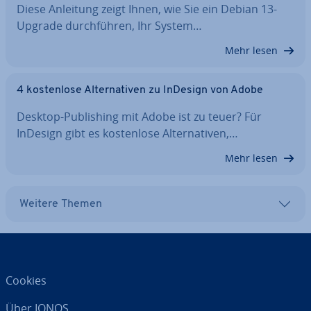
Diese Anleitung zeigt Ihnen, wie Sie ein Debian 13-
Upgrade durch­füh­ren, Ihr System…
Mehr lesen
4 kos­ten­lo­se Al­ter­na­ti­ven zu InDesign von Adobe
Desktop-Pu­bli­shing mit Adobe ist zu teuer? Für
InDesign gibt es kos­ten­lo­se Al­ter­na­ti­ven,…
Mehr lesen
Weitere Themen
Cookies
Über IONOS