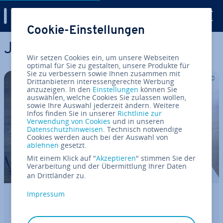
Digital Guide
Cookie-Einstellungen
Zum Haupt­in­halt springen
Joomla
Wir setzen Cookies ein, um unsere Webseiten
optimal für Sie zu gestalten, unsere Produkte für
Sie zu verbessern sowie Ihnen zusammen mit
Drittanbietern interessengerechte Werbung
anzuzeigen. In den
Einstellungen
können Sie
auswählen, welche Cookies Sie zulassen wollen,
sowie Ihre Auswahl jederzeit ändern. Weitere
Infos finden Sie in unserer
Richtlinie zur
Verwendung von Cookies
und in unseren
Datenschutzhinweisen
. Technisch notwendige
Cookies werden auch bei der Auswahl von
ablehnen
gesetzt.
Mit einem Klick auf "
Akzeptieren
" stimmen Sie der
Verarbeitung und der Übermittlung Ihrer Daten
an Drittländer zu.
Impressum
Joomla-Website erstellen: Schritt für
Schritt zur eigenen Homepage