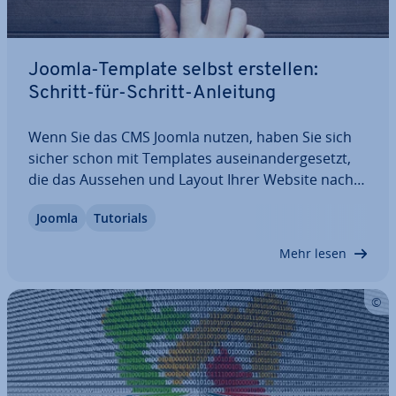
Joomla-Template selbst erstellen:
Schritt-für-Schritt-Anleitung
Wenn Sie das CMS Joomla nutzen, haben Sie sich
sicher schon mit Templates aus­ein­an­der­ge­setzt,
die das Aussehen und Layout Ihrer Website nach
Ihren Wünschen anpassen. Wir zeigen Ihnen in
Joomla
Tutorials
unserer Schritt-für-Schritt-Anleitung, wie Sie ganz
in­di­vi­du­el­le Joomla-Templates erstellen…
Mehr lesen