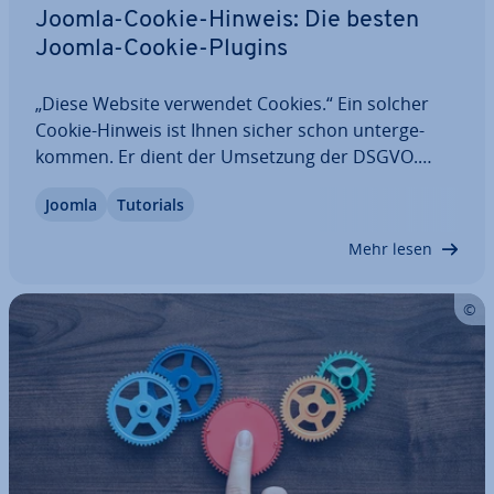
Joomla-Cookie-Hinweis: Die besten
Joomla-Cookie-Plugins
„Diese Website verwendet Cookies.“ Ein solcher
Cookie-Hinweis ist Ihnen sicher schon un­ter­ge­
kom­men. Er dient der Umsetzung der DSGVO.
Auch beim Betrieb einer eigenen Website, bei­
Joomla
Tutorials
spiels­wei­se mit dem CMS Joomla, ist ein Cookie-
Hinweis er­for­der­lich. In diesem Artikel finden Sie…
Mehr lesen