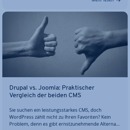
Zusatz-Tools.…
Drupal vs. Joomla: Prak­ti­scher
Vergleich der beiden CMS
Sie suchen ein leis­tungs­star­kes CMS, doch
WordPress zählt nicht zu Ihren Favoriten? Kein
Problem, denn es gibt ernst­zu­neh­men­de Al­ter­na­ti­