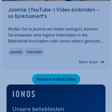
Joomla: (YouTube-) Video einbinden –
so funk­tio­niert’s
Wollen Sie in Joomla ein Video einfügen, können
Sie entweder eine eigene Vi­deo­da­tei in die
Mediathek hochladen oder einen extern ge­hos­te­
ten Clip verwenden. Für die Ein­bin­dung externen
Joomla
Tutorials
Materials nutzen Sie wahlweise iframe-Code oder
ein passendes Joomla-Video-Plugin. Wir stellen…
Mehr lesen
Weitere Artikel laden