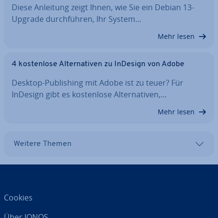
Diese Anleitung zeigt Ihnen, wie Sie ein Debian 13-
Upgrade durch­füh­ren, Ihr System…
Mehr lesen
4 kos­ten­lo­se Al­ter­na­ti­ven zu InDesign von Adobe
Desktop-Pu­bli­shing mit Adobe ist zu teuer? Für
InDesign gibt es kos­ten­lo­se Al­ter­na­ti­ven,…
Mehr lesen
Weitere Themen
Cookies
Über IONOS