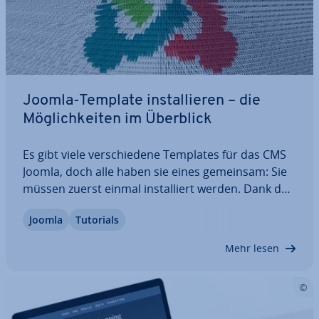
Joomla-Template in­stal­lie­ren – die
Mög­lich­kei­ten im Überblick
Es gibt viele ver­schie­de­ne Templates für das CMS
Joomla, doch alle haben sie eines gemeinsam: Sie
müssen zuerst einmal in­stal­liert werden. Dank des
über­sicht­li­chen Backends von Joomla ist dies al­ler­
Joomla
Tutorials
dings mit nur wenigen Klicks erledigt. Außerdem
haben Sie im CMS gleich fünf…
Mehr lesen