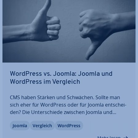
WordPress vs. Joomla: Joomla und
WordPress im Vergleich
CMS haben Stärken und Schwächen. Sollte man
sich eher für WordPress oder für Joomla ent­schei­
den? Die Un­ter­schie­de zwischen Joomla und
WordPress liegen in vielen Details bei Be­dien­
Joomla
Vergleich
WordPress
freund­lich­keit, Si­cher­heit und zur Verfügung
stehenden Templates, Plug-ins und weiterer
Mehr lesen