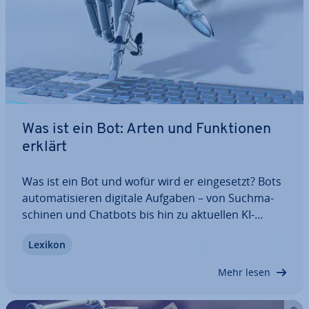
Was ist ein Bot: Arten und Funk­tio­nen
erklärt
Was ist ein Bot und wofür wird er ein­ge­setzt? Bots
au­to­ma­ti­sie­ren digitale Aufgaben – von Such­ma­
schi­nen und Chatbots bis hin zu aktuellen KI-
Agenten. Lesen Sie, welche Bot-Arten es gibt, wie
Lexikon
sie funk­tio­nie­ren und welche Vorteile sowie Risiken
mit ihrem Einsatz verbunden sind.
Mehr lesen