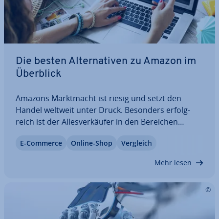
Die besten Al­ter­na­ti­ven zu Amazon im
Überblick
Amazons Markt­macht ist riesig und setzt den
Handel weltweit unter Druck. Besonders er­folg­
reich ist der Al­les­ver­käu­fer in den Bereichen
Bücher, Spielzeug und Elek­tro­nik. Bei Produkten
E-Commerce
Online-Shop
Vergleich
aus den Segmenten Fashion, Beauty sowie Home
& Living hingegen setzen Ver­brau­cher lieber auf…
Mehr lesen