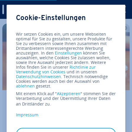
Digital Guide
Cookie-Einstellungen
Zum Haupt­in­halt springen
Wir setzen Cookies ein, um unsere Webseiten
optimal für Sie zu gestalten, unsere Produkte für
Sie zu verbessern sowie Ihnen zusammen mit
Drittanbietern interessengerechte Werbung
anzuzeigen. In den
Einstellungen
können Sie
auswählen, welche Cookies Sie zulassen wollen,
sowie Ihre Auswahl jederzeit ändern. Weitere
Infos finden Sie in unserer
Richtlinie zur
Verwendung von Cookies
und in unseren
Datenschutzhinweisen
. Technisch notwendige
Cookies werden auch bei der Auswahl von
ablehnen
gesetzt.
Mit einem Klick auf "
Akzeptieren
" stimmen Sie der
Verarbeitung und der Übermittlung Ihrer Daten
E-Commerce-Trends 2026
an Drittländer zu.
Impressum
Der elek­tro­ni­sche Handel ent­wi­ckelt sich ständig
weiter. Auch im Jahr 2025 wird es neue Trends
geben, die das On­line­shop­ping noch bequemer,