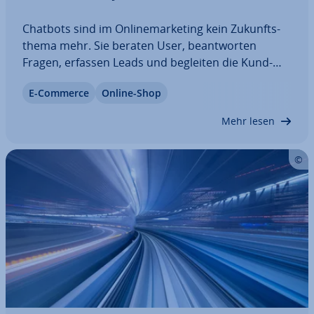
Chatbots sind im On­line­mar­ke­ting kein Zu­kunfts­
the­ma mehr. Sie beraten User, be­ant­wor­ten
Fragen, erfassen Leads und begleiten die Kund­
schaft bis zum Kauf. Dieser Artikel zeigt, wie Sie
E-Commerce
Online-Shop
eine Chatbot-Marketing-Strategie aufbauen,
welche Ein­satz­be­rei­che sich eignen und wie sich
Mehr lesen
der…