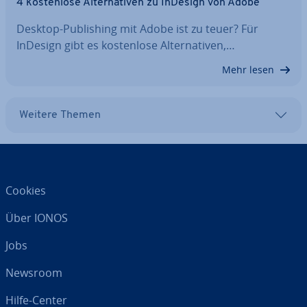
4 kos­ten­lo­se Al­ter­na­ti­ven zu InDesign von Adobe
Desktop-Pu­bli­shing mit Adobe ist zu teuer? Für
InDesign gibt es kos­ten­lo­se Al­ter­na­ti­ven,…
Mehr lesen
Weitere Themen
Cookies
Über IONOS
Jobs
Newsroom
Hilfe-Center