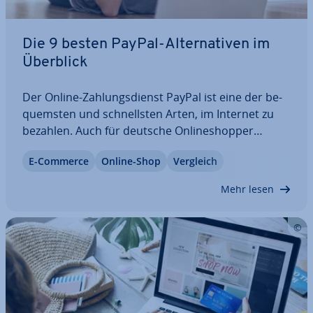
Die 9 besten PayPal-Al­ter­na­ti­ven im
Überblick
Der Online-Zah­lungs­dienst PayPal ist eine der be­
quems­ten und schnells­ten Arten, im Internet zu
bezahlen. Auch für deutsche On­line­shop­per
gehört die E-Wallet zu den be­lieb­tes­ten Zah­lungs­
E-Commerce
Online-Shop
Vergleich
me­tho­den. Doch nicht jeder will seine sensiblen
Daten beim Bran­chen­pri­mus hin­ter­le­gen, oft…
Mehr lesen