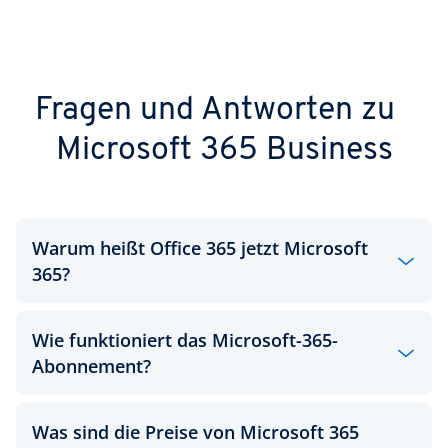
Fragen und Antworten zu
Microsoft 365 Business
Warum heißt Office 365 jetzt Microsoft
365?
Wie funktioniert das Microsoft-365-
Seit dem 21. April 2020 hat Office 365 einen neuen
Abonnement?
Namen. Die beliebte Kombi aus Office-Funktionen,
E-Mail, Cloud-Speicher, Videokonferenz und vielen
weiteren Funktionen heißt jetzt „Microsoft 365“.
Was sind die Preise von Microsoft 365
Das Abonnement umfasst das vollständige
Die Umbenennung erfolgte vor allem aus