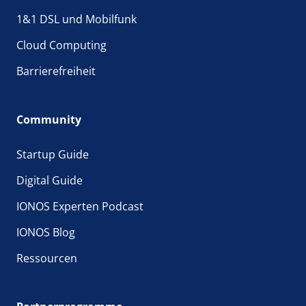
Bei IONOS müssen Sie Microsoft 365 nicht kaufen,
1&1 DSL und Mobilfunk
sondern buchen die Anwendungen stattdessen
zum kleinen Monatspreis. Dabei profitieren Sie
Cloud Computing
stets von der aktuellsten stabilen Software-
Version. Unsere Tarife eignen sich für jedes
Barrierefreiheit
Anwendungsszenario, und die Wahl liegt ganz bei
Ihnen: Sie entscheiden, welche Leistung Sie
benötigen. Jedes der Pakete erfüllt die
Community
Anforderungen eines Unternehmens, ist aber
auch für Privatpersonen und Selbstständige
Startup Guide
gleichermaßen geeignet.
Digital Guide
Haben Sie noch Fragen zum Microsoft 365 Abo?
Dann rufen Sie uns einfach an! Unsere Experten
IONOS Experten Podcast
und Expertinnen helfen Ihnen gerne bei der
Auswahl des passenden Tarifs sowie bei allen
IONOS Blog
Fragen rund um Ihr Produkt.
Ressourcen
Tipp: Am besten nutzen Sie Ihre eigene Domain,
um Professionalität und Seriosität zu
unterstreichen, wenn Sie E-Mails versenden. Ihre