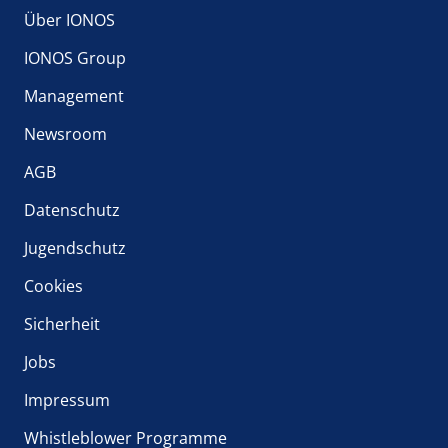
die alle Merkmale der beiden zuvor aufgeführten
Über IONOS
Tarife vereint. Hier nochmals die Kern-Features auf
IONOS Group
einen Blick:
umfangreiche Office-Anwendungen wie Word,
Management
Excel und PowerPoint
Newsroom
auf bis zu 5 Geräten pro Benutzer oder
Benutzerin lokal installierbar
AGB
online per Browser oder über mobile Apps
Datenschutz
nutzbar
Jugendschutz
professionelle E-Mail-Lösung auf Basis der
Exchange-Technologie
Cookies
OneDrive for Business Cloud Storage
Sicherheit
Microsoft Teams
Jobs
Outlook inklusive – E-Mails, Aufgaben und
Termine einfach verwalten
Impressum
Sie entscheiden
Whistleblower Programme