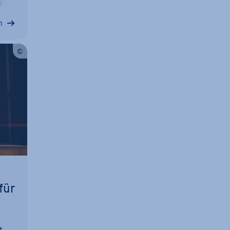
k
r­
n
für
t-