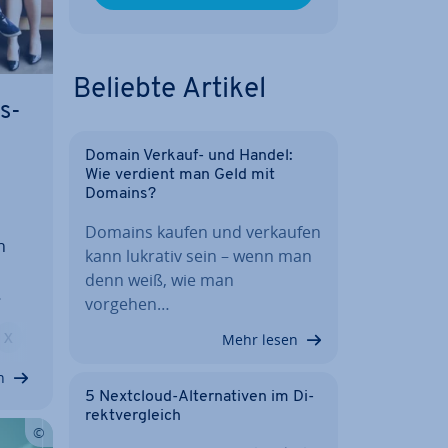
Beliebte Artikel
s­
Domain Verkauf- und Handel:
Wie verdient man Geld mit
Domains?
Domains kaufen und verkaufen
n
kann lukrativ sein – wenn man
denn weiß, wie man
vorgehen…
men
X
YouTube
Mehr lesen
h je
i­
n
5 Nextcloud-Al­ter­na­ti­ven im Di­
rekt­ver­gleich