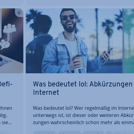
e­fi­
Was bedeutet lol: Ab­kür­zun­gen
Internet
 ihnen
Was bedeutet lol? Wer re­gel­mä­ßig im Intern
lig.
unterwegs ist, ist dieser oder weiteren Ab­kür
 sie
zun­gen wahr­schein­lich schon mehr als einm
rillen
begegnet. Das Internet hat eine Vielzahl an