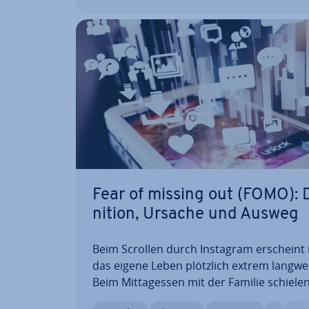
Fear of missing out (FOMO): D
ni­ti­on, Ursache und Ausweg
Beim Scrollen durch Instagram erscheint
das eigene Leben plötzlich extrem lang­wei­
Beim Mit­tag­essen mit der Familie schielen
aufs Smart­phone und nachdem sie dem G