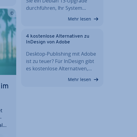
Sie ein Debian 13-Upgrade
durch­füh­ren, Ihr System…
Mehr lesen
4 kos­ten­lo­se Al­ter­na­ti­ven zu
InDesign von Adobe
Desktop-Pu­bli­shing mit Adobe
ist zu teuer? Für InDesign gibt
es kos­ten­lo­se Al­ter­na­ti­ven,…
Mehr lesen
 im
et
­
al