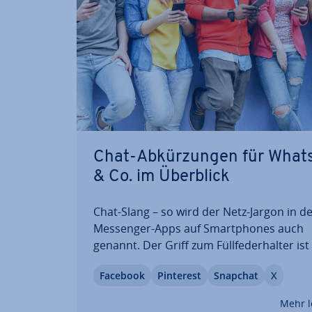
Chat-Ab­kür­zun­gen für Wha
& Co. im Überblick
Chat-Slang – so wird der Netz-Jargon in d
Messenger-Apps auf Smart­phones auch
genannt. Der Griff zum Füll­fe­der­hal­ter ist
über­flüs­sig geworden. Damit einher ging 
Facebook
Pinterest
Snapchat
X
Ent­wick­lung einer (fast) eigenen Sprache
Chat-Ab­kür­zun­gen, dem so­ge­nann­ten Ch
Mehr l
Slang oder auch…