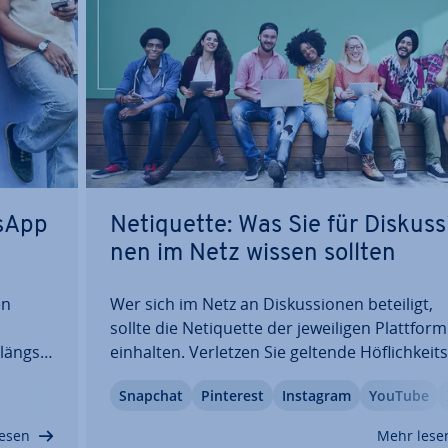
tsApp
Ne­ti­quet­te: Was Sie für Dis­kus­s
nen im Netz wissen sollten
en
Wer sich im Netz an Dis­kus­sio­nen beteiligt,
sollte die Ne­ti­quet­te der je­wei­li­gen Plattform
 längst
einhalten. Verletzen Sie geltende Höf­lich­keits­
die
geln, fallen Sie nicht nur negativ auf, Ihre
Snapchat
Pinterest
Instagram
YouTube
 aus
Beiträge könnten auch gelöscht und Sie viel­
at-
leicht für weitere Kom­men­ta­re gesperrt wer
esen
Mehr lese
Da…