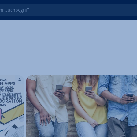
 Such­be­griff