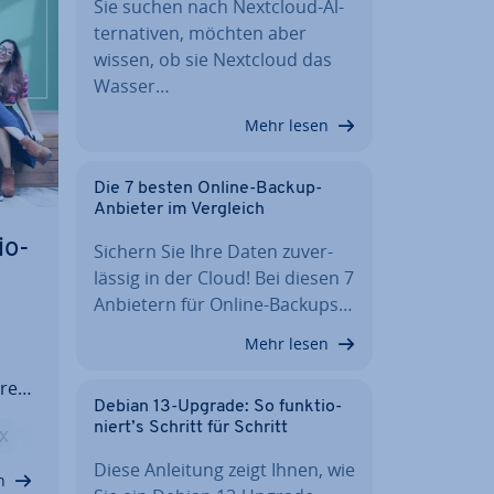
Sie suchen nach Nextcloud-Al­
ter­na­ti­ven, möchten aber
wissen, ob sie Nextcloud das
Wasser…
Mehr lesen
Die 7 besten Online-Backup-
Anbieter im Vergleich
io­
Sichern Sie Ihre Daten zu­ver­
läs­sig in der Cloud! Bei diesen 7
Anbietern für Online-Backups…
Mehr lesen
re­
Debian 13-Upgrade: So funk­tio­
niert’s Schritt für Schritt
X
Facebook
den.
Diese Anleitung zeigt Ihnen, wie
n