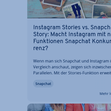
Instagram Stories vs. Snapch
Story: Macht Instagram mit 
Funk­tio­nen Snapchat Kon­ku
renz?
Wenn man sich Snapchat und Instagram 
Vergleich anschaut, zeigen sich in­zwi­sche
Par­al­le­len. Mit der Stories-Funktion erwei
Instagram seine Anwendung um eine wei
Snapchat
Facette und bietet den Nutzern damit ein
des My-Story-Features von Snapchat. Do
Mehr l
damit nicht…