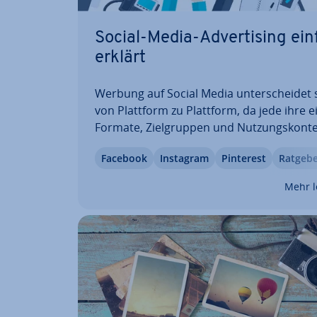
Social-Media-Ad­ver­ti­sing ei
erklärt
Werbung auf Social Media un­ter­schei­det 
von Plattform zu Plattform, da jede ihre 
Formate, Ziel­grup­pen und Nut­zungs­kon­te
bedient. Während sich Inhalte, Plat­zie­run
Facebook
Instagram
Pinterest
Ratgeb
und kreative An­for­de­run­gen un­ter­schei­d
folgen die Wer­be­sys­te­me vielen ähnliche
Mehr l
zi­pi­en.…