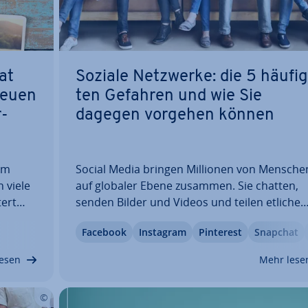
at
Soziale Netzwerke: die 5 häu­fig
neuen
ten Gefahren und wie Sie
r­
dagegen vorgehen können
im
Social Media bringen Millionen von Mensche
n viele
auf globaler Ebene zusammen. Sie chatten,
tert
senden Bilder und Videos und teilen etliche
tere
Daten. Un­ter­neh­men nutzen diese Platt­for­
Facebook
Instagram
Pinterest
Snapchat
en Klon
gern, um ihre Reich­wei­te zu ver­grö­ßern. Doc
ch
beliebter ein Netzwerk ist, desto wahr­schein­l
esen
Mehr lese
cher ist es,…