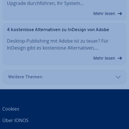
Upgrade durch­füh­ren, Ihr System…
Mehr lesen
4 kos­ten­lo­se Al­ter­na­ti­ven zu InDesign von Adobe
Desktop-Pu­bli­shing mit Adobe ist zu teuer? Für
InDesign gibt es kos­ten­lo­se Al­ter­na­ti­ven,…
Mehr lesen
Weitere Themen
Cookies
Über IONOS