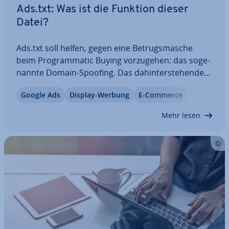
Ads.txt: Was ist die Funktion dieser
Datei?
Ads.txt soll helfen, gegen eine Be­trugs­ma­sche
beim Pro­gram­ma­tic Buying vor­zu­ge­hen: das so­ge­
nann­te Domain-Spoofing. Das da­hin­ter­ste­hen­de
Konzept ist so simpel wie effizient: Publisher
Google Ads
Display-Werbung
E-Commerce
haben dadurch wieder mehr Kontrolle, wer mit
ihren Wer­be­plät­zen handeln darf, und regeln
Mehr lesen
dies…