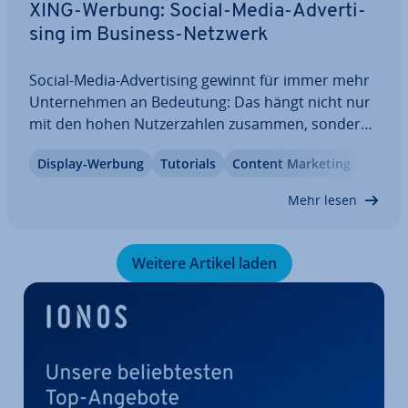
XING-Werbung: Social-Media-Ad­ver­ti­
sing im Business-Netzwerk
Social-Media-Ad­ver­ti­sing gewinnt für immer mehr
Un­ter­neh­men an Bedeutung: Das hängt nicht nur
mit den hohen Nut­zer­zah­len zusammen, sondern
auch mit den zahl­rei­chen Mög­lich­kei­ten zur Ziel­
Display-Werbung
Tutorials
Content Marketing
grup­pen­be­stim­mung. Für das B2B- und Be­wer­ber­
mar­ke­ting sind ins­be­son­de­re Business-
Mehr lesen
Netzwerke…
Weitere Artikel laden