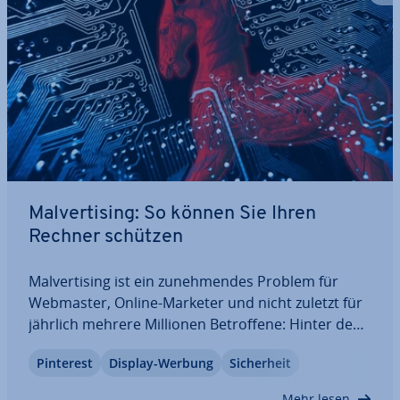
Mal­ver­ti­sing: So können Sie Ihren
Rechner schützen
Mal­ver­ti­sing ist ein zu­neh­men­des Problem für
Webmaster, Online-Marketer und nicht zuletzt für
jährlich mehrere Millionen Be­trof­fe­ne: Hinter dem
Begriff verbirgt sich eine perfide Methode, um via
Pinterest
Display-Werbung
Si­cher­heit
Wer­be­ban­ner Schad­soft­ware zu ver­brei­ten.
Wirklich sicher vor dieser Masche ist keine…
Mehr lesen