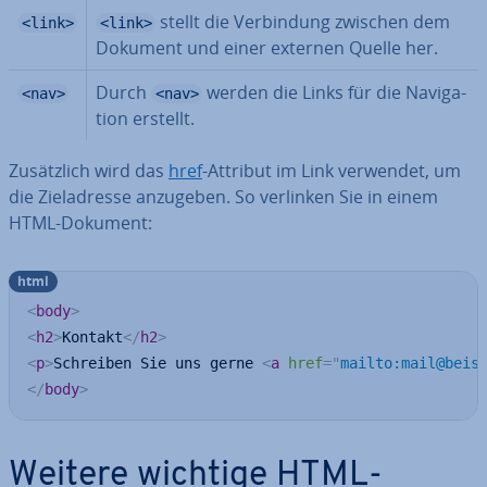
stellt die Ver­bin­dung zwischen dem
<link>
<link>
Dokument und einer externen Quelle her.
Durch
werden die Links für die Na­vi­ga­
<nav>
<nav>
ti­on erstellt.
Zu­sätz­lich wird das
href
-Attribut im Link verwendet, um
die Ziel­adres­se anzugeben. So verlinken Sie in einem
HTML-Dokument:
html
<
body
>
<
h2
>
Kontakt
</
h2
>
<
p
>
Schreiben Sie uns gerne 
<
a
href
=
"
mailto:mail@beis
</
body
>
Weitere wichtige HTML-