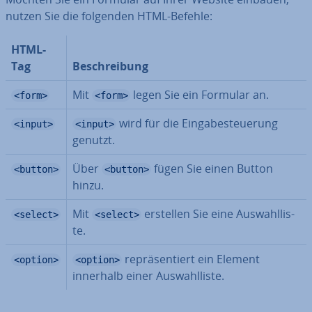
nutzen Sie die folgenden HTML-Befehle:
HTML-
Tag
Be­schrei­bung
Mit
legen Sie ein Formular an.
<form>
<form>
wird für die Ein­ga­be­steue­rung
<input>
<input>
genutzt.
Über
fügen Sie einen Button
<button>
<button>
hinzu.
Mit
erstellen Sie eine Aus­wahl­lis­
<select>
<select>
te.
re­prä­sen­tiert ein Element
<option>
<option>
innerhalb einer Aus­wahl­lis­te.