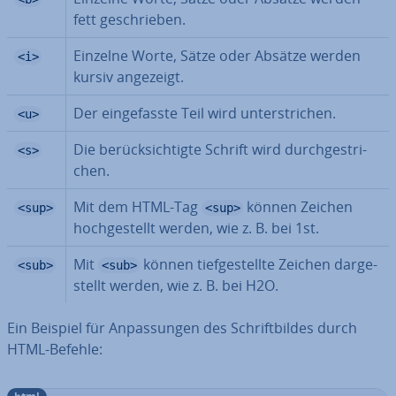
fett ge­schrie­ben.
Einzelne Worte, Sätze oder Absätze werden
<i>
kursiv angezeigt.
Der ein­ge­fass­te Teil wird un­ter­stri­chen.
<u>
Die be­rück­sich­tig­te Schrift wird durch­ge­stri­
<s>
chen.
Mit dem HTML-Tag
können Zeichen
<sup>
<sup>
hoch­ge­stellt werden, wie z. B. bei 1st.
Mit
können tief­ge­stell­te Zeichen dar­ge­
<sub>
<sub>
stellt werden, wie z. B. bei H2O.
Ein Beispiel für An­pas­sun­gen des Schrift­bil­des durch
HTML-Befehle: