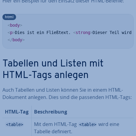
Hier ein Beispiel für den Einsatz dieser HTML-Befehle:
html
<
body
>
<
p
>
Dies ist ein Fließtext. 
<
strong
>
Dieser Teil wird 
</
body
>
Tabellen und Listen mit
HTML-Tags anlegen
Auch Tabellen und Listen können Sie in einem HTML-
Dokument anlegen. Dies sind die passenden HTML-Tags:
HTML-Tag
Be­schrei­bung
Mit dem HTML-Tag
wird eine
<table>
<table>
Tabelle definiert.