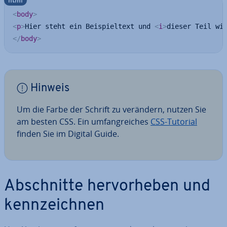
html
<
body
>
<
p
>
Hier steht ein Beispieltext und 
<
i
>
dieser Teil wi
</
body
>
Hinweis
Um die Farbe der Schrift zu verändern, nutzen Sie
am besten CSS. Ein um­fang­rei­ches
CSS-Tutorial
finden Sie im Digital Guide.
Ab­schnit­te her­vor­he­ben und
kenn­zeich­nen