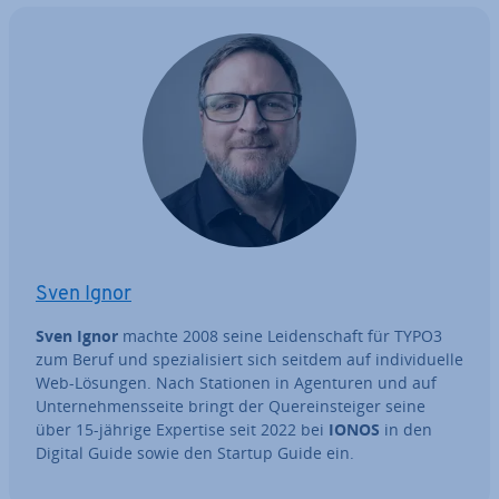
Sven Ignor
Sven Ignor
machte 2008 seine Lei­den­schaft für TYPO3
zum Beruf und spe­zia­li­siert sich seitdem auf in­di­vi­du­el­le
Web-Lösungen. Nach Stationen in Agenturen und auf
Un­ter­neh­mens­sei­te bringt der Quer­ein­stei­ger seine
über 15-jährige Expertise seit 2022 bei
IONOS
in den
Digital Guide sowie den Startup Guide ein.