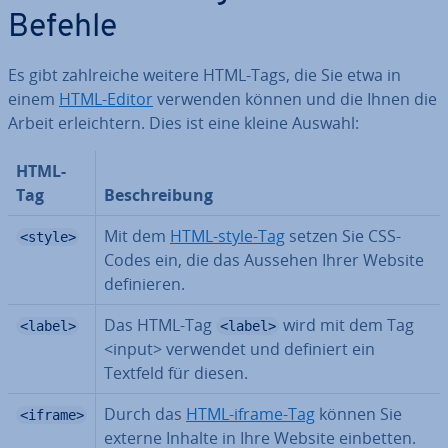
Befehle
Es gibt zahl­rei­che weitere HTML-Tags, die Sie etwa in
einem
HTML-Editor
verwenden können und die Ihnen die
Arbeit er­leich­tern. Dies ist eine kleine Auswahl:
HTML-
Tag
Be­schrei­bung
Mit dem
HTML-style-Tag
setzen Sie CSS-
<style>
Codes ein, die das Aussehen Ihrer Website
de­fi­nie­ren.
Das HTML-Tag
wird mit dem Tag
<label>
<label>
<input> verwendet und definiert ein
Textfeld für diesen.
Durch das
HTML-iframe-Tag
können Sie
<iframe>
externe Inhalte in Ihre Website einbetten.