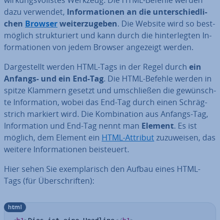
wir­kungs­volls­tes Werkzeug. Die HTML-Befehle werden
dazu verwendet,
In­for­ma­tio­nen an die un­ter­schied­li­
chen
Browser
wei­ter­zu­ge­ben
. Die Website wird so best­
mög­lich struk­tu­riert und kann durch die hin­ter­leg­ten In­
for­ma­tio­nen von jedem Browser angezeigt werden.
Dar­ge­stellt werden HTML-Tags in der Regel durch
ein
Anfangs- und ein End-Tag
. Die HTML-Befehle werden in
spitze Klammern gesetzt und um­schlie­ßen die ge­wünsch­
te In­for­ma­ti­on, wobei das End-Tag durch einen Schräg­
strich markiert wird. Die Kom­bi­na­ti­on aus Anfangs-Tag,
In­for­ma­ti­on und End-Tag nennt man
Element
. Es ist
möglich, dem Element ein
HTML-Attribut
zu­zu­wei­sen, das
weitere In­for­ma­tio­nen bei­steu­ert.
Hier sehen Sie ex­em­pla­risch den Aufbau eines HTML-
Tags (für Über­schrif­ten):
html