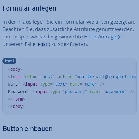
Formular anlegen
In der Praxis legen Sie ein Formular wie unten gezeigt an.
Beachten Sie, dass zu­sätz­li­che Attribute genutzt werden,
um bei­spiels­wei­se die ge­wünsch­te
HTTP-Anfrage
(in
unserem Falle
) zu spe­zi­fi­zie­ren.
POST
html
<
body
>
<
form
method
=
"
post
"
action
=
"
mailto:mail@beispiel.com
Name: 
<
input
type
=
"
text
"
name
=
"
name
"
/>
Password: 
<
input
type
=
"
password
"
name
=
"
password
"
/>
</
form
>
</
body
>
Button einbauen