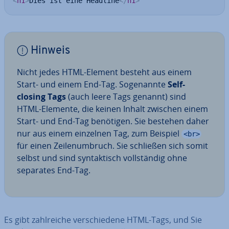
<
h1
>
Dies ist eine Headline
</
h1
>
Hinweis
Nicht jedes HTML-Element besteht aus einem
Start- und einem End-Tag. So­ge­nann­te
Self-
closing Tags
(auch leere Tags genannt) sind
HTML-Elemente, die keinen Inhalt zwischen einem
Start- und End-Tag benötigen. Sie bestehen daher
nur aus einem einzelnen Tag, zum Beispiel
<br>
für einen Zei­len­um­bruch. Sie schließen sich somit
selbst und sind syn­tak­tisch voll­stän­dig ohne
separates End-Tag.
Es gibt zahl­rei­che ver­schie­de­ne HTML-Tags, und Sie