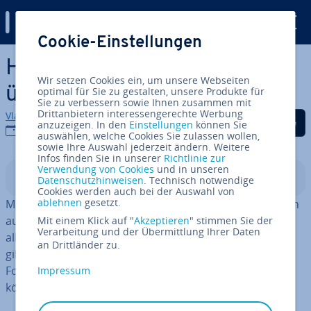
Digital Guide
Cookie-Einstellungen
Zum Haupt­in­halt springen
HTML-Tags: Ein Überblick
Wir setzen Cookies ein, um unsere Webseiten
über die wich­tigs­ten Befehle
optimal für Sie zu gestalten, unsere Produkte für
Sie zu verbessern sowie Ihnen zusammen mit
Drittanbietern interessengerechte Werbung
Vladimir Simovic
Auf Facebook teilen
Auf Twitter teilen
Auf LinkedIn tei
anzuzeigen. In den
Einstellungen
können Sie
02.06.2025
auswählen, welche Cookies Sie zulassen wollen,
sowie Ihre Auswahl jederzeit ändern. Weitere
Infos finden Sie in unserer
Richtlinie zur
Verwendung von Cookies
und in unseren
In­halts­ver­zeich­nis
Datenschutzhinweisen
. Technisch notwendige
Cookies werden auch bei der Auswahl von
ablehnen
gesetzt.
Mit HTML-Befehlen bauen Sie eine Website über­sicht­lich
auf und hin­ter­le­gen die wich­tigs­ten In­for­ma­tio­nen für
Mit einem Klick auf "
Akzeptieren
" stimmen Sie der
Verarbeitung und der Übermittlung Ihrer Daten
alle Browser. Neben HTML-Tags für die Grund­struk­tur
an Drittländer zu.
gibt es auch einige, mit denen Sie Medien einbauen,
Formulare erstellen oder das Schrift­bild festlegen
Impressum
können.