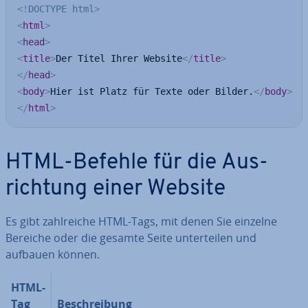
<!
DOCTYPE
html
>
<
html
>
<
head
>
<
title
>
Der Titel Ihrer Website
</
title
>
</
head
>
<
body
>
Hier ist Platz für Texte oder Bilder.
</
body
>
</
html
>
HTML-Befehle für die Aus­
rich­tung einer Website
Es gibt zahl­rei­che HTML-Tags, mit denen Sie einzelne
Bereiche oder die gesamte Seite un­ter­tei­len und
aufbauen können.
HTML-
Tag
Be­schrei­bung