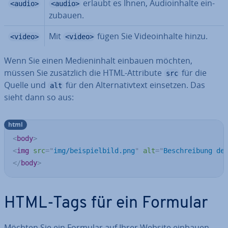
erlaubt es Ihnen, Au­dio­in­hal­te ein­
<audio>
<audio>
zu­bau­en.
Mit
fügen Sie Vi­deo­in­hal­te hinzu.
<video>
<video>
Wenn Sie einen Me­di­en­in­halt einbauen möchten,
müssen Sie zu­sätz­lich die HTML-Attribute
für die
src
Quelle und
für den Al­ter­na­tiv­text einsetzen. Das
alt
sieht dann so aus:
html
<
body
>
<
img
src
=
"
img/beispielbild.png
"
alt
=
"
Beschreibung de
</
body
>
HTML-Tags für ein Formular
Möchten Sie ein Formular auf Ihrer Website einbauen,