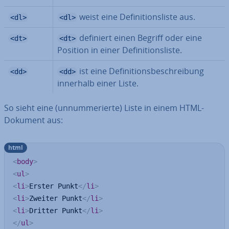
weist eine De­fi­ni­ti­ons­lis­te aus.
<dl>
<dl>
definiert einen Begriff oder eine
<dt>
<dt>
Position in einer De­fi­ni­ti­ons­lis­te.
ist eine De­fi­ni­ti­ons­be­schrei­bung
<dd>
<dd>
innerhalb einer Liste.
So sieht eine (un­num­me­rier­te) Liste in einem HTML-
Dokument aus:
html
<
body
>
<
ul
>
<
li
>
Erster Punkt
</
li
>
<
li
>
Zweiter Punkt
</
li
>
<
li
>
Dritter Punkt
</
li
>
</
ul
>