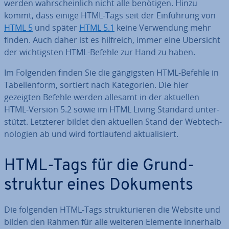
werden wahr­schein­lich nicht alle benötigen. Hinzu
kommt, dass einige HTML-Tags seit der Ein­füh­rung von
HTML 5
und später
HTML 5.1
keine Ver­wen­dung mehr
finden. Auch daher ist es hilfreich, immer eine Übersicht
der wich­tigs­ten HTML-Befehle zur Hand zu haben.
Im Folgenden finden Sie die gän­gigs­ten HTML-Befehle in
Ta­bel­len­form, sortiert nach Ka­te­go­rien. Die hier
gezeigten Befehle werden allesamt in der aktuellen
HTML-Version 5.2 sowie im HTML Living Standard un­ter­
stützt. Letzterer bildet den aktuellen Stand der Web­tech­
no­lo­gien ab und wird fort­lau­fend ak­tua­li­siert.
HTML-Tags für die Grund­
struk­tur eines Dokuments
Die folgenden HTML-Tags struk­tu­rie­ren die Website und
bilden den Rahmen für alle weiteren Elemente innerhalb