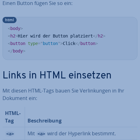
Einen Button fügen Sie so ein:
html
<
body
>
<
h2
>
Hier wird der Button platziert
</
h2
>
<
button
type
=
"
button
"
>
Click
</
button
>
</
body
>
Links in HTML einsetzen
Mit diesen HTML-Tags bauen Sie Ver­lin­kun­gen in Ihr
Dokument ein:
HTML-
Tag
Be­schrei­bung
Mit
wird der Hyperlink bestimmt.
<a>
<a>