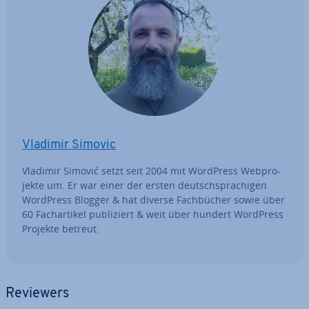
Vladimir Simovic
Vladimir Simović setzt seit 2004 mit WordPress Web­pro­
jek­te um. Er war einer der ersten deutsch­spra­chi­gen
WordPress Blogger & hat diverse Fach­bü­cher sowie über
60 Fach­ar­ti­kel pu­bli­ziert & weit über hundert WordPress
Projekte betreut.
Reviewers