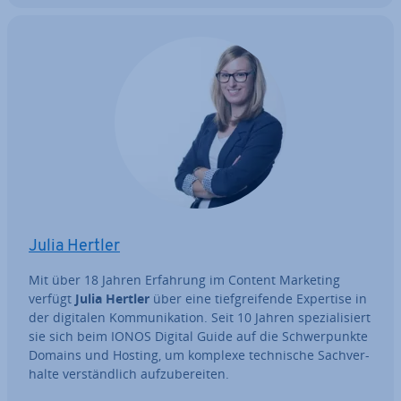
Julia Hertler
Mit über 18 Jahren Erfahrung im Content Marketing
verfügt
Julia Hertler
über eine tief­grei­fen­de Expertise in
der digitalen Kom­mu­ni­ka­ti­on. Seit 10 Jahren spe­zia­li­siert
sie sich beim IONOS Digital Guide auf die Schwer­punk­te
Domains und Hosting, um komplexe tech­ni­sche Sach­ver­
hal­te ver­ständ­lich auf­zu­be­rei­ten.