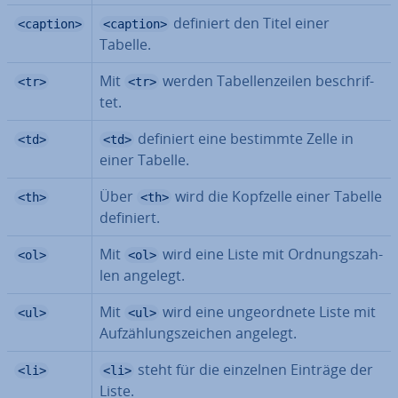
definiert den Titel einer
<caption>
<caption>
Tabelle.
Mit
werden Ta­bel­len­zei­len be­schrif­
<tr>
<tr>
tet.
definiert eine bestimmte Zelle in
<td>
<td>
einer Tabelle.
Über
wird die Kopfzelle einer Tabelle
<th>
<th>
definiert.
Mit
wird eine Liste mit Ord­nungs­zah­
<ol>
<ol>
len angelegt.
Mit
wird eine un­ge­ord­ne­te Liste mit
<ul>
<ul>
Auf­zäh­lungs­zei­chen angelegt.
steht für die einzelnen Einträge der
<li>
<li>
Liste.