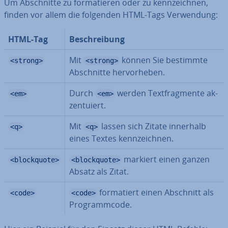
Um Ab­schnit­te zu for­ma­tie­ren oder zu kenn­zeich­nen,
finden vor allem die folgenden HTML-Tags Ver­wen­dung:
HTML-Tag
Be­schrei­bung
Mit
können Sie bestimmte
<strong>
<strong>
Ab­schnit­te her­vor­he­ben.
Durch
werden Text­frag­men­te ak­
<em>
<em>
zen­tu­iert.
Mit
lassen sich Zitate innerhalb
<q>
<q>
eines Textes kenn­zeich­nen.
markiert einen ganzen
<blockquote>
<blockquote>
Absatz als Zitat.
for­ma­tiert einen Abschnitt als
<code>
<code>
Pro­gramm­code.