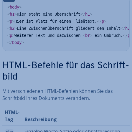
<
body
>
<
h1
>
Hier steht eine Überschrift
</
h1
>
<
p
>
Hier ist Platz für einen Fließtext.
</
p
>
<
h2
>
Eine Zwischenüberschrift gliedert den Inhalt
</
h2
<
p
>
Weiterer Text und dazwischen 
<
br
>
 ein Umbruch.
</
p
</
body
>
HTML-Befehle für das Schrift­
bild
Mit ver­schie­de­nen HTML-Befehlen können Sie das
Schrift­bild Ihres Dokuments verändern.
HTML-
Tag
Be­schrei­bung
Einzelne Worte, Sätze oder Absätze werden
<b>