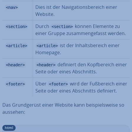
Dies ist der Na­vi­ga­ti­ons­be­reich einer
<nav>
Website.
Durch
können Elemente zu
<section>
<section>
einer Gruppe zu­sam­men­ge­fasst werden.
ist der In­halts­be­reich einer
<article>
<article>
Homepage.
definiert den Kopf­be­reich einer
<header>
<header>
Seite oder eines Ab­schnitts.
Über
wird der Fuß­be­reich einer
<footer>
<footer>
Seite oder eines Ab­schnitts definiert.
Das Grund­ge­rüst einer Website kann bei­spiels­wei­se so
aussehen:
html