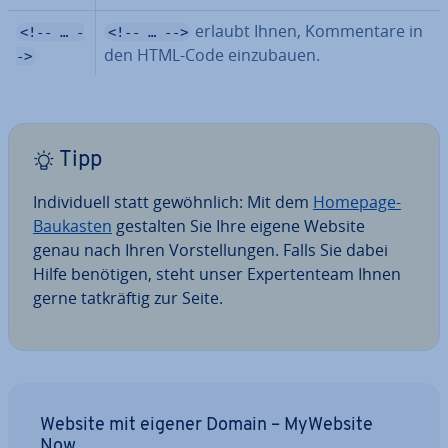
erlaubt Ihnen, Kom­men­ta­re in
<!-- … -
<!-- … -->
den HTML-Code ein­zu­bau­en.
->
Tipp
In­di­vi­du­ell statt ge­wöhn­lich: Mit dem
Homepage-
Baukasten
gestalten Sie Ihre eigene Website
genau nach Ihren Vor­stel­lun­gen. Falls Sie dabei
Hilfe benötigen, steht unser Ex­per­ten­team Ihnen
gerne tat­kräf­tig zur Seite.
Website mit eigener Domain – MyWebsite
Now