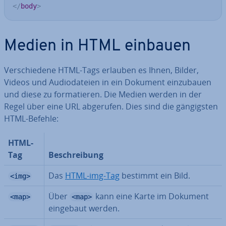
</
body
>
Medien in HTML einbauen
Ver­schie­de­ne HTML-Tags erlauben es Ihnen, Bilder,
Videos und Au­dio­da­tei­en in ein Dokument ein­zu­bau­en
und diese zu for­ma­tie­ren. Die Medien werden in der
Regel über eine URL abgerufen. Dies sind die gän­gigs­ten
HTML-Befehle:
HTML-
Tag
Be­schrei­bung
Das
HTML-img-Tag
bestimmt ein Bild.
<img>
Über
kann eine Karte im Dokument
<map>
<map>
eingebaut werden.