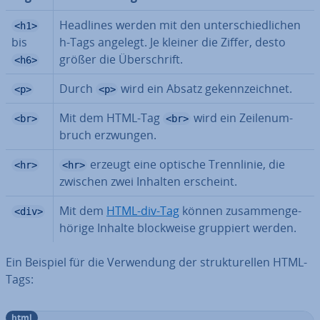
Headlines werden mit den un­ter­schied­li­chen
<h1>
bis
h-Tags angelegt. Je kleiner die Ziffer, desto
größer die Über­schrift.
<h6>
Durch
wird ein Absatz ge­kenn­zeich­net.
<p>
<p>
Mit dem HTML-Tag
wird ein Zei­len­um­
<br>
<br>
bruch erzwungen.
erzeugt eine optische Trenn­li­nie, die
<hr>
<hr>
zwischen zwei Inhalten erscheint.
Mit dem
HTML-div-Tag
können zu­sam­men­ge­
<div>
hö­ri­ge Inhalte block­wei­se gruppiert werden.
Ein Beispiel für die Ver­wen­dung der struk­tu­rel­len HTML-
Tags:
html