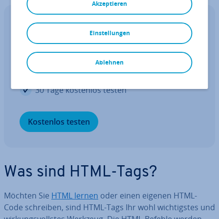
Akzeptieren
Profi-Website in Sekunden dank KI.
Einstellungen
Profi-Website in Sekunden dank KI
Ablehnen
Aus tausenden Vorlagen auswählen
30 Tage kostenlos testen
Kostenlos testen
Was sind HTML-Tags?
Möchten Sie
HTML lernen
oder einen eigenen HTML-
Code schreiben, sind HTML-Tags Ihr wohl wich­tigs­tes und