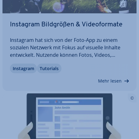
Instagram Bild­grö­ßen & Vi­deo­for­ma­te
Instagram hat sich von der Foto-App zu einem
sozialen Netzwerk mit Fokus auf visuelle Inhalte
ent­wi­ckelt. Nutzende können Fotos, Videos,
Stories, Reels und Live-Videos posten. Wer Inhalte
Instagram
Tutorials
visuell an­spre­chend teilen und In­ter­ak­tio­nen
fördern möchte, sollte die richtigen Bild­grö­ßen…
Mehr lesen