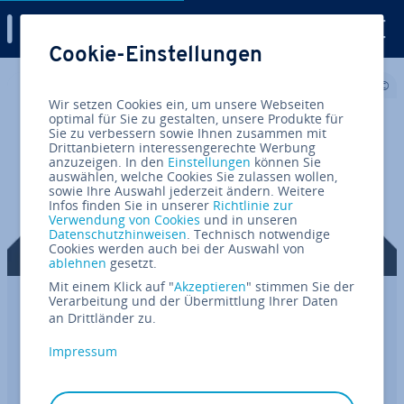
Digital Guide
Cookie-Einstellungen
Zum Haupt­in­halt springen
Wir setzen Cookies ein, um unsere Webseiten
optimal für Sie zu gestalten, unsere Produkte für
Sie zu verbessern sowie Ihnen zusammen mit
Drittanbietern interessengerechte Werbung
anzuzeigen. In den
Einstellungen
können Sie
auswählen, welche Cookies Sie zulassen wollen,
sowie Ihre Auswahl jederzeit ändern. Weitere
Infos finden Sie in unserer
Richtlinie zur
Verwendung von Cookies
und in unseren
Datenschutzhinweisen
. Technisch notwendige
Cookies werden auch bei der Auswahl von
ablehnen
gesetzt.
Mit einem Klick auf "
Akzeptieren
" stimmen Sie der
Verarbeitung und der Übermittlung Ihrer Daten
Facebook-Ads: So schalten Sie
an Drittländer zu.
Werbung in dem sozialen Netzwerk
Impressum
Facebook hat sich in den letzten Jahren auch zu
einer der ef­fek­tivs­ten Platt­for­men für On­line­wer­