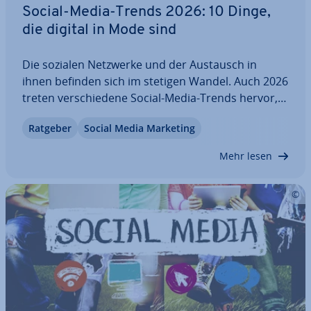
Social-Media-Trends 2026: 10 Dinge,
die digital in Mode sind
Die sozialen Netzwerke und der Austausch in
ihnen befinden sich im stetigen Wandel. Auch 2026
treten ver­schie­de­ne Social-Media-Trends hervor,
die die In­ter­net­land­schaft von heute und viel­leicht
Ratgeber
Social Media Marketing
sogar die von morgen prägen. Von in­ter­ak­ti­ven
Elementen über Memes bis hin zu…
Mehr lesen