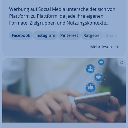
Werbung auf Social Media un­ter­schei­det sich von
Plattform zu Plattform, da jede ihre eigenen
Formate, Ziel­grup­pen und Nut­zungs­kon­tex­te
bedient. Während sich Inhalte, Plat­zie­run­gen und
Facebook
Instagram
Pinterest
Ratgeber
Snapchat
kreative An­for­de­run­gen un­ter­schei­den, folgen die
Wer­be­sys­te­me vielen ähnlichen Prin­zi­pi­en.…
Mehr lesen