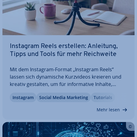
Instagram Reels erstellen: Anleitung,
Tipps und Tools für mehr Reich­wei­te
Mit dem Instagram-Format „Instagram Reels“
lassen sich dy­na­mi­sche Kurz­vi­de­os kreieren und
kreativ gestalten, um für in­for­ma­ti­ve Inhalte,
effektive Werbung oder kurz­wei­li­ge Un­ter­hal­tung
Instagram
Social Media Marketing
Tutorials
zu sorgen. In­di­vi­du­el­le Ge­stal­tungs­mög­lich­kei­ten
und Effekte ga­ran­tie­ren einen eigenen Stil. So…
Mehr lesen