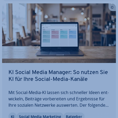
KI Social Media Manager: So nutzen Sie
KI für Ihre Social-Media-Kanäle
Mit Social-Media-KI lassen sich schneller Ideen ent­
wi­ckeln, Beiträge vor­be­rei­ten und Er­geb­nis­se für
Ihre sozialen Netzwerke auswerten. Der folgende
Beitrag erklärt, wie Sie KI-Content erstellen,
KI
Social Media Marketing
Ratgeber
passende Kenn­zah­len auswählen und einen