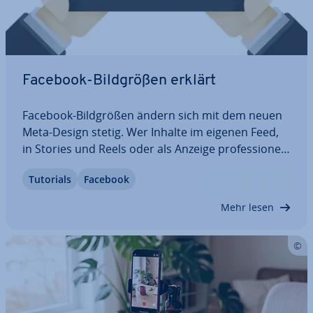
Facebook-Bild­grö­ßen erklärt
Facebook-Bild­grö­ßen ändern sich mit dem neuen
Meta-Design stetig. Wer Inhalte im eigenen Feed,
in Stories und Reels oder als Anzeige pro­fes­sio­nell
prä­sen­tie­ren möchte, sollte daher auf emp­foh­le­ne
Tutorials
Facebook
Upload-Größen statt auf starre Pi­xel­wer­te setzen.
Dieser Ratgeber zeigt…
Mehr lesen