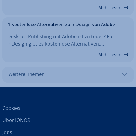
Mehr lesen
4 kos­ten­lo­se Al­ter­na­ti­ven zu InDesign von Adobe
Desktop-Pu­bli­shing mit Adobe ist zu teuer? Für
InDesign gibt es kos­ten­lo­se Al­ter­na­ti­ven,…
Mehr lesen
Weitere Themen
Cookies
Über IONOS
Jobs