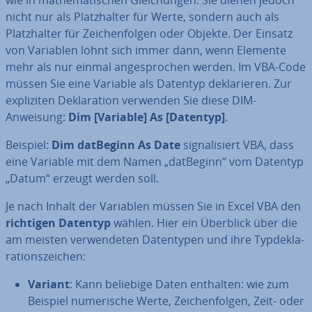
wie in ma­the­ma­ti­schen Glei­chun­gen. Sie dienen jedoch
nicht nur als Platz­hal­ter für Werte, sondern auch als
Platz­hal­ter für Zei­chen­fol­gen oder Objekte. Der Einsatz
von Variablen lohnt sich immer dann, wenn Elemente
mehr als nur einmal an­ge­spro­chen werden. Im VBA-Code
müssen Sie eine Variable als Datentyp de­kla­rie­ren. Zur
ex­pli­zi­ten De­kla­ra­ti­on verwenden Sie diese DIM-
Anweisung:
Dim [Variable] As [Datentyp]
.
Beispiel:
Dim datBeginn As Date
si­gna­li­siert VBA, dass
eine Variable mit dem Namen „datBeginn“ vom Datentyp
„Datum“ erzeugt werden soll.
Je nach Inhalt der Variablen müssen Sie in Excel VBA den
richtigen Datentyp
wählen. Hier ein Überblick über die
am meisten ver­wen­de­ten Da­ten­ty­pen und ihre Typ­de­kla­
ra­ti­ons­zei­chen:
Variant
: Kann beliebige Daten enthalten: wie zum
Beispiel nu­me­ri­sche Werte, Zei­chen­fol­gen, Zeit- oder