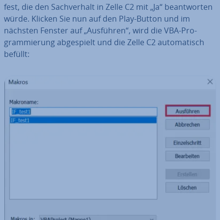
fest, die den Sach­ver­halt in Zelle C2 mit „Ja“ be­ant­wor­ten
würde. Klicken Sie nun auf den Play-Button und im
nächsten Fenster auf „Ausführen“, wird die VBA-Pro­
gram­mie­rung ab­ge­spielt und die Zelle C2 au­to­ma­tisch
befüllt: