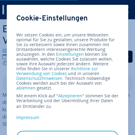
Digital Guide
Cookie-Einstellungen
Zum Haupt­in­halt springen
Excel VBA: Einstieg in die
Wir setzen Cookies ein, um unsere Webseiten
VBA-Pro­gram­mie­rung
optimal für Sie zu gestalten, unsere Produkte für
Sie zu verbessern sowie Ihnen zusammen mit
Drittanbietern interessengerechte Werbung
IONOS Redaktion
anzuzeigen. In den
Einstellungen
können Sie
Auf Facebook teilen
Auf Twitter teilen
Auf LinkedIn tei
23.05.2024
auswählen, welche Cookies Sie zulassen wollen,
7 mins
sowie Ihre Auswahl jederzeit ändern. Weitere
Infos finden Sie in unserer
Richtlinie zur
Verwendung von Cookies
und in unseren
Datenschutzhinweisen
. Technisch notwendige
Cookies werden auch bei der Auswahl von
In­halts­ver­zeich­nis
ablehnen
gesetzt.
Mit Visual Basic Ap­pli­ca­ti­ons in Excel können Sie sich um
Mit einem Klick auf "
Akzeptieren
" stimmen Sie der
Verarbeitung und der Übermittlung Ihrer Daten
die Au­to­ma­ti­sie­rung von Ar­beits­ab­läu­fen in Excel
an Drittländer zu.
kümmern. Auf diese Weise sparen Sie Zeit und sorgen
dafür, dass Ihre Daten au­to­ma­tisch auf dem neusten
Impressum
Stand bleiben.