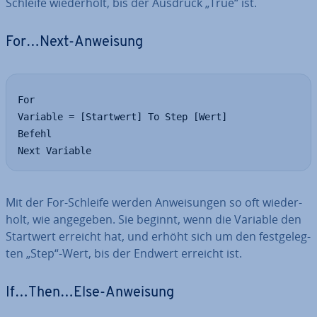
Schleife wie­der­holt, bis der Ausdruck „True“ ist.
For…Next-Anweisung
For

Variable = [Startwert] To Step [Wert]

Befehl

Next Variable
Mit der For-Schleife werden An­wei­sun­gen so oft wie­der­
holt, wie angegeben. Sie beginnt, wenn die Variable den
Startwert erreicht hat, und erhöht sich um den fest­ge­leg­
ten „Step“-Wert, bis der Endwert erreicht ist.
If…Then…Else-Anweisung