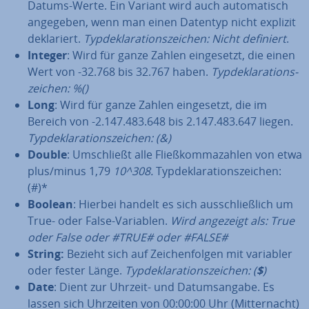
Datums-Werte. Ein Variant wird auch au­to­ma­tisch
angegeben, wenn man einen Datentyp nicht explizit
de­kla­riert.
Typ­de­kla­ra­ti­ons­zei­chen: Nicht definiert
.
Integer
: Wird für ganze Zahlen ein­ge­setzt, die einen
Wert von -32.768 bis 32.767 haben.
Typ­de­kla­ra­ti­ons­
zei­chen: %()
Long
: Wird für ganze Zahlen ein­ge­setzt, die im
Bereich von -2.147.483.648 bis 2.147.483.647 liegen.
Typ­de­kla­ra­ti­ons­zei­chen: (&)
Double
: Um­schließt alle Fließ­kom­ma­zah­len von etwa
plus/minus 1,79
10^308.
Typ­de­kla­ra­ti­ons­zei­chen:
(#)*
Boolean
: Hierbei handelt es sich aus­schließ­lich um
True- oder False-Variablen.
Wird angezeigt als: True
oder False oder #TRUE# oder #FALSE#
String:
Bezieht sich auf Zei­chen­fol­gen mit variabler
oder fester Länge.
Typ­de­kla­ra­ti­ons­zei­chen: (
$
)
Date
: Dient zur Uhrzeit- und Da­tums­an­ga­be. Es
lassen sich Uhrzeiten von 00:00:00 Uhr (Mit­ter­nacht)