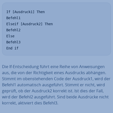
If [Ausdruck1] Then

Befehl1

Elseif [Ausdruck2] Then

Befehl2

Else

Befehl3

End if
Die If-Ent­schei­dung führt eine Reihe von An­wei­sun­gen
aus, die von der Rich­tig­keit eines Ausdrucks abhängen.
Stimmt im oben­ste­hen­den Code der Ausdruck1, wird der
Befehl1 au­to­ma­tisch aus­ge­führt. Stimmt er nicht, wird
geprüft, ob der Ausdruck2 korrekt ist. Ist dies der Fall,
wird der Befehl2 aus­ge­führt. Sind beide Ausdrücke nicht
korrekt, aktiviert dies Befehl3.