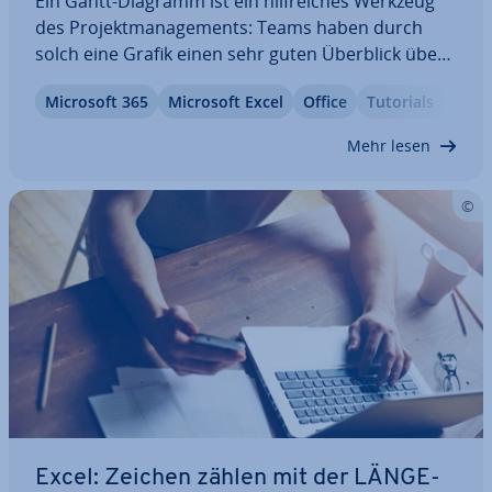
Ein Gantt-Diagramm ist ein hilf­rei­ches Werkzeug
des Pro­jekt­ma­nage­ments: Teams haben durch
solch eine Grafik einen sehr guten Überblick über
die zeitliche Planung von Aufgaben. Um diese Art
Microsoft 365
Microsoft Excel
Office
Tutorials
von Diagramm erstellen zu können, benötigen Sie
aber nicht zwingend spe­zia­li­sier­te…
Mehr lesen
Excel: Zeichen zählen mit der LÄNGE-