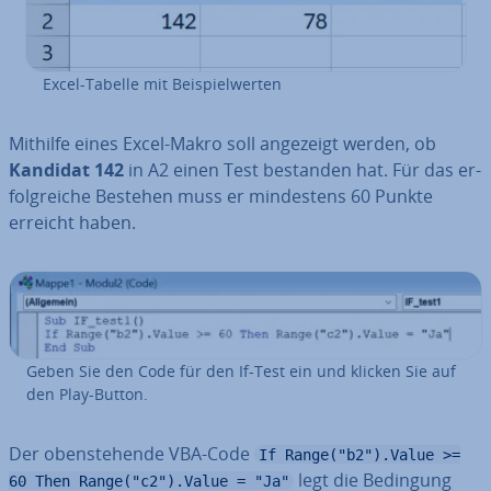
Excel-Tabelle mit Bei­spiel­wer­ten
Mithilfe eines Excel-Makro soll angezeigt werden, ob
Kandidat 142
in A2 einen Test bestanden hat. Für das er­
folg­rei­che Bestehen muss er min­des­tens 60 Punkte
erreicht haben.
Geben Sie den Code für den If-Test ein und klicken Sie auf
den Play-Button.
Der oben­ste­hen­de VBA-Code
If Range("b2").Value >=
legt die Bedingung
60 Then Range("c2").Value = "Ja"