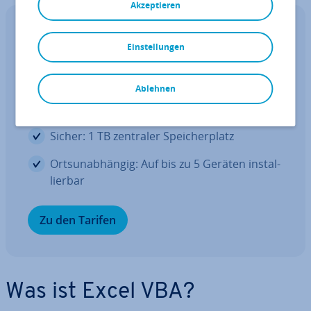
Akzeptieren
Excel mit Microsoft 365 Business von IONOS!
Einstellungen
Ver­netz­tes Arbeiten mit Microsoft
365
Ablehnen
Bewährt: Voll­stän­di­ges Office-Paket
Sicher: 1 TB zentraler Spei­cher­platz
Orts­un­ab­hän­gig: Auf bis zu 5 Geräten in­stal­
lier­bar
Zu den Tarifen
Was ist Excel VBA?