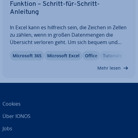
Funktion – Schritt-für-Schritt-
Anleitung
In Excel kann es hilfreich sein, die Zeichen in Zellen
zu zählen, wenn in großen Da­ten­men­gen die
Übersicht verloren geht. Um sich bequem und
einfach einen Überblick über die Anzahl an Zeichen
Microsoft 365
Microsoft Excel
Office
Tutorials
zu ver­schaf­fen, bietet die Ta­bel­len­kal­ku­la­ti­on die
LÄNGE-Funktion. Wie Sie diese…
Mehr lesen
Cookies
Über IONOS
Jobs