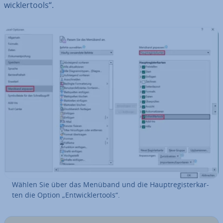
wick­ler­tools“.
Wählen Sie über das Menüband und die Haupt­re­gis­ter­kar­
ten die Option „Ent­wick­ler­tools“.