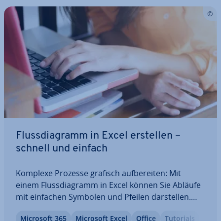
Fluss­dia­gramm in Excel erstellen –
schnell und einfach
Komplexe Prozesse grafisch auf­be­rei­ten: Mit
einem Fluss­dia­gramm in Excel können Sie Abläufe
mit einfachen Symbolen und Pfeilen dar­stel­len.
Dabei spielt es keine Rolle, ob Sie an einem
Microsoft 365
Microsoft Excel
Office
Tutorials
komplexen Com­pu­ter­pro­gramm arbeiten (und