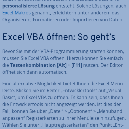
per­so­na­li­sier­te Lösung
entsteht. Solche Lösungen, auch
Excel-Makros
genannt, er­leich­tern unter anderem das
Or­ga­ni­sie­ren, For­ma­tie­ren oder Im­por­tie­ren von Daten.
Excel VBA öffnen: So geht’s
Bevor Sie mit der VBA-Pro­gram­mie­rung starten können,
müssen Sie Excel VBA öffnen. Hierzu können Sie einfach
die
Tas­ten­kom­bi­na­ti­on [Alt] + [F11]
nutzen. Der Editor
öffnet sich dann au­to­ma­tisch.
Eine al­ter­na­ti­ve Mög­lich­keit bietet Ihnen die Excel-Me­nü­
leis­te. Klicken Sie im Reiter „Ent­wick­ler­tools“ auf „Visual
Basic“, um Excel VBA zu öffnen. Es kann sein, dass Ihnen
die Ent­wick­ler­tools nicht angezeigt werden. Ist dies der
Fall, können Sie über „Datei“ > „Optionen“ > „Menüband
anpassen“ Re­gis­ter­kar­ten zu Ihrer Menüleise hin­zu­fü­gen.
Wählen Sie unter „Haupt­re­gis­ter­kar­ten“ den Punkt „Ent­