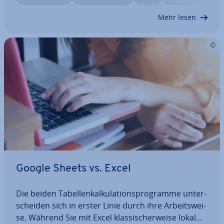
den Al­go­rith­mus nach­voll­zie­hen wollen) oder
Mehr lesen
den…
Google Sheets vs. Excel
Die beiden Ta­bel­len­kal­ku­la­ti­ons­pro­gram­me un­ter­
schei­den sich in erster Linie durch ihre Ar­beits­wei­
se. Während Sie mit Excel klas­si­scher­wei­se lokal