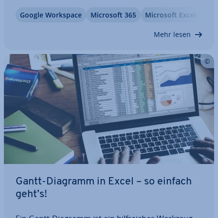
arbeiten, nutzen Sie Google Sheets online. Beide
Google Workspace
Microsoft 365
Microsoft Excel
Offi
Her­an­ge­hens­wei­sen haben ihre Vorteile. Wir
stellen die beiden Giganten Microsoft…
Mehr lesen
Gantt-Diagramm in Excel – so einfach
geht’s!