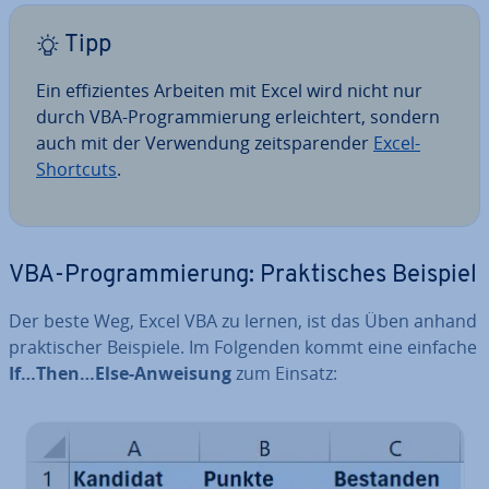
Tipp
Ein ef­fi­zi­en­tes Arbeiten mit Excel wird nicht nur
durch VBA-Pro­gram­mie­rung er­leich­tert, sondern
auch mit der Ver­wen­dung zeit­spa­ren­der
Excel-
Shortcuts
.
VBA-Pro­gram­mie­rung: Prak­ti­sches Beispiel
Der beste Weg, Excel VBA zu lernen, ist das Üben anhand
prak­ti­scher Beispiele. Im Folgenden kommt eine einfache
If…Then…Else-Anweisung
zum Einsatz: