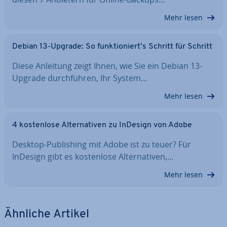
Mehr lesen
Debian 13-Upgrade: So funk­tio­niert’s Schritt für Schritt
Diese Anleitung zeigt Ihnen, wie Sie ein Debian 13-
Upgrade durch­füh­ren, Ihr System…
Mehr lesen
4 kos­ten­lo­se Al­ter­na­ti­ven zu InDesign von Adobe
Desktop-Pu­bli­shing mit Adobe ist zu teuer? Für
InDesign gibt es kos­ten­lo­se Al­ter­na­ti­ven,…
Mehr lesen
Ähnliche Artikel