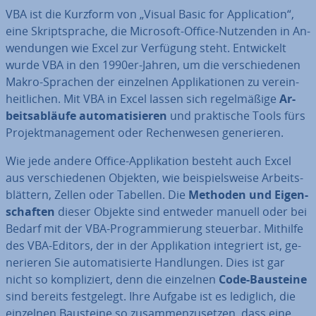
VBA ist die Kurzform von „Visual Basic for Ap­pli­ca­ti­on“,
eine Skript­spra­che, die Microsoft-Office-Nutzenden in An­
wen­dun­gen wie Excel zur Verfügung steht. Ent­wi­ckelt
wurde VBA in den 1990er-Jahren, um die ver­schie­de­nen
Makro-Sprachen der einzelnen Ap­pli­ka­tio­nen zu ver­ein­
heit­li­chen. Mit VBA in Excel lassen sich re­gel­mä­ßi­ge
Ar­
beits­ab­läu­fe au­to­ma­ti­sie­ren
und prak­ti­sche Tools fürs
Pro­jekt­ma­nage­ment oder Re­chen­we­sen ge­ne­rie­ren.
Wie jede andere Office-Ap­pli­ka­ti­on besteht auch Excel
aus ver­schie­de­nen Objekten, wie bei­spiels­wei­se Ar­beits­
blät­tern, Zellen oder Tabellen. Die
Methoden und Ei­gen­
schaf­ten
dieser Objekte sind entweder manuell oder bei
Bedarf mit der VBA-Pro­gram­mie­rung steuerbar. Mithilfe
des VBA-Editors, der in der Ap­pli­ka­ti­on in­te­griert ist, ge­
ne­rie­ren Sie au­to­ma­ti­sier­te Hand­lun­gen. Dies ist gar
nicht so kom­pli­ziert, denn die einzelnen
Code-Bausteine
sind bereits fest­ge­legt. Ihre Aufgabe ist es lediglich, die
einzelnen Bausteine so zu­sam­men­zu­set­zen, dass eine