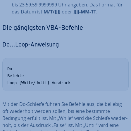
bis 23:59:59.9999999 Uhr angeben. Das Format für
das Datum ist
M/T/JJJJ
oder
JJJJ-MM-TT
.
Die gän­gigs­ten VBA-Befehle
Do…Loop-Anweisung
Do

Befehle

Loop [While/Until] Ausdruck
Mit der Do-Schleife führen Sie Befehle aus, die beliebig
oft wie­der­holt werden sollen, bis eine bestimmte
Bedingung erfüllt ist. Mit „While“ wird die Schleife wie­der­
holt, bis der Ausdruck „False“ ist. Mit „Until“ wird eine