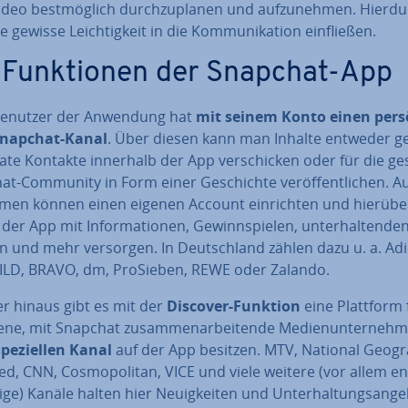
deo best­mög­lich durch­zu­pla­nen und auf­zu­neh­men. Hierd
e gewisse Leich­tig­keit in die Kom­mu­ni­ka­ti­on ein­flie­ßen.
 Funk­tio­nen der Snapchat-App
Benutzer der Anwendung hat
mit seinem Konto einen per­sö
Snapchat-Kanal
. Über diesen kann man Inhalte entweder ge
ate Kontakte innerhalb der App ver­schi­cken oder für die g
t-Community in Form einer Ge­schich­te ver­öf­fent­li­chen. 
h­men können einen eigenen Account ein­rich­ten und hierübe
der App mit In­for­ma­tio­nen, Ge­winn­spie­len, un­ter­hal­ten­de
en und mehr versorgen. In Deutsch­land zählen dazu u. a. Adi
BILD, BRAVO, dm, ProSieben, REWE oder Zalando.
r hinaus gibt es mit der
Discover-Funktion
eine Plattform 
e­ne, mit Snapchat zu­sam­men­ar­bei­ten­de Me­di­en­un­ter­neh­
pe­zi­el­len Kanal
auf der App besitzen. MTV, National Geo­gra
d, CNN, Cos­mo­po­li­tan, VICE und viele weitere (vor allem eng
i­ge) Kanäle halten hier Neu­ig­kei­ten und Un­ter­hal­tungs­an­ge­