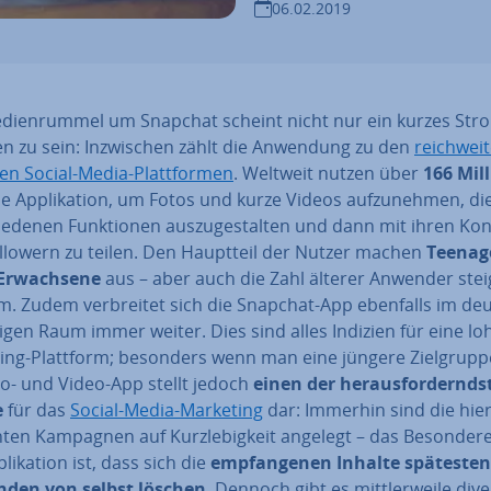
06.02.2019
di­en­rum­mel um Snapchat scheint nicht nur ein kurzes Stroh
n zu sein: In­zwi­schen zählt die Anwendung zu den
reich­wei­
ten Social-Media-Platt­for­men
. Weltweit nutzen über
166 Mil
ie Ap­pli­ka­ti­on, um Fotos und kurze Videos auf­zu­neh­men, di
ie­de­nen Funk­tio­nen aus­zu­ge­stal­ten und dann mit ihren Ko
llowern zu teilen. Den Hauptteil der Nutzer machen
Teenag
Er­wach­se­ne
aus – aber auch die Zahl älterer Anwender stei
m. Zudem ver­brei­tet sich die Snapchat-App ebenfalls im de
i­gen Raum immer weiter. Dies sind alles Indizien für eine l
ing-Plattform; besonders wenn man eine jüngere Ziel­grup­p
to- und Video-App stellt jedoch
einen der her­aus­for­dernds
e
für das
Social-Media-Marketing
dar: Immerhin sind die hier 
ch­ten Kampagnen auf Kurz­le­big­keit angelegt – das Besonder
li­ka­ti­on ist, dass sich die
emp­fan­ge­nen Inhalte spä­tes­te
nden von selbst löschen
. Dennoch gibt es mitt­ler­wei­le div