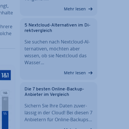
ngt,
Mehr lesen
Inhalte
5 Nextcloud-Al­ter­na­ti­ven im Di­
ehrere
rekt­ver­gleich
solche
Sie suchen nach Nextcloud-Al­
ter­na­ti­ven, möchten aber
wissen, ob sie Nextcloud das
Wasser…
Mehr lesen
Die 7 besten Online-Backup-
Anbieter im Vergleich
Sichern Sie Ihre Daten zu­ver­
läs­sig in der Cloud! Bei diesen 7
Anbietern für Online-Backups…