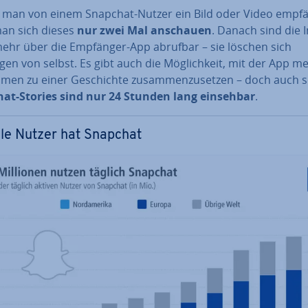
 man von einem Snapchat-Nutzer ein Bild oder Video empfä
an sich dieses
nur zwei Mal anschauen
. Danach sind die 
mehr über die Empfänger-App abrufbar – sie löschen sich
en von selbst. Es gibt auch die Mög­lich­keit, mit der App m
en zu einer Ge­schich­te zu­sam­men­zu­set­zen – doch auch 
at-Stories sind nur 24 Stunden lang einsehbar
.
ele Nutzer hat Snapchat