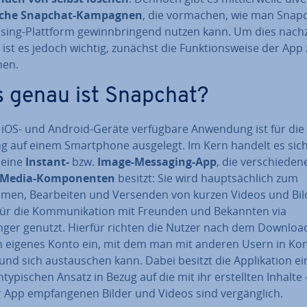
ei­che Snapchat-Kampagnen
, die vormachen, wie man Snapc
ti­sing-Plattform ge­winn­brin­gend nutzen kann. Um dies nach­z
, ist es jedoch wichtig, zunächst die Funk­ti­ons­wei­se der App
hen.
 genau ist Snapchat?
 iOS- und Android-Geräte ver­füg­ba­re Anwendung ist für die
g auf einem Smart­phone ausgelegt. Im Kern handelt es sich
 eine
Instant-
bzw.
Image-Messaging-App
, die ver­schie­de­n
-Media-Kom­po­nen­ten
besitzt: Sie wird haupt­säch­lich zum
men, Be­ar­bei­ten und Versenden von kurzen Videos und Bi
ür die Kom­mu­ni­ka­ti­on mit Freunden und Bekannten via
ger genutzt. Hierfür richten die Nutzer nach dem Downloa
n eigenes Konto ein, mit dem man mit anderen Usern in Ko
und sich aus­tau­schen kann. Dabei besitzt die Ap­pli­ka­ti­on e
­ty­pi­schen Ansatz in Bezug auf die mit ihr er­stell­ten Inhalte 
 App emp­fan­ge­nen Bilder und Videos sind ver­gäng­lich.