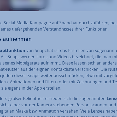
e Social-Media-Kampagne auf Snapchat durch­zu­füh­ren, bed
eines tie­fer­ge­hen­den Ver­ständ­nis­ses ihrer Funk­tio­nen.
s aufnehmen
pt­funk­ti­on
von Snapchat ist das Erstellen von so­ge­nann­
. Als Snaps werden Fotos und Videos be­zeich­net, die man mi
 seines Mo­bil­ge­räts aufnimmt. Diese lassen sich an andere
t-Nutzer aus der eignen Kon­takt­lis­te ver­schi­cken. Die Nut
jeden dieser Snaps weiter aus­schmü­cken, etwa mit vor­ge­fer
dern, Ani­ma­tio­nen und Filtern oder mit Zeich­nun­gen und Tex
e sie eigens in der App erstellen.
rs großer Be­liebt­heit erfreuen sich die so­ge­nann­ten
Lens
sicht einer vor der Kamera stehenden Person scannen und
digitalen Maske bzw. Animation versehen. Viele Lenses habe