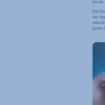
bereit.
Die Dis
der App
al­ler­
guten Ü
Z
e
a