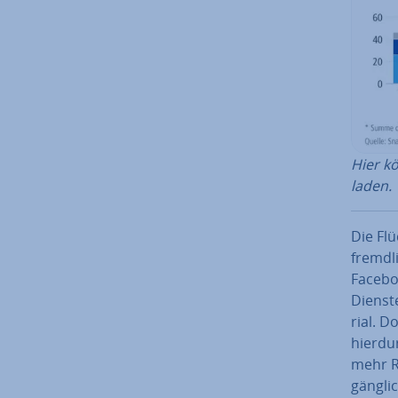
Hier k
la­den.
Die Flü
fremd­
Facebo
Dienste
ri­al. 
hierdur
mehr R
gäng­li