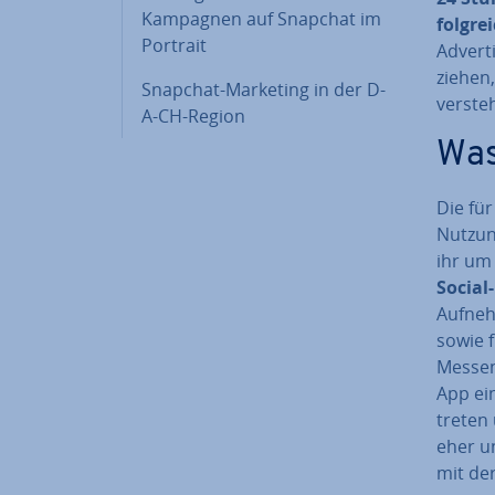
Kampagnen auf Snapchat im
folg­r
Portrait
Ad­ver­
zie­hen
Snapchat-Marketing in der D-
verste
A-CH-Region
Was
Die für
Nutzun
ihr um
Social
Aufneh
sowie f
Messen
App ei
treten 
eher un
mit der