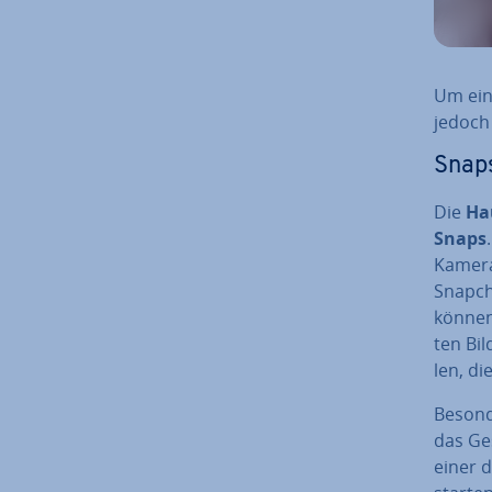
Um ein
jedoch 
Snap
Die
Hau
Snaps
Kamera
Snapcha
können 
ten Bil
len, di
Besonde
das Ge
einer 