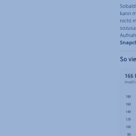
Sobald
kann m
nicht 
sozusag
Aufnahm
Snapch
So vi