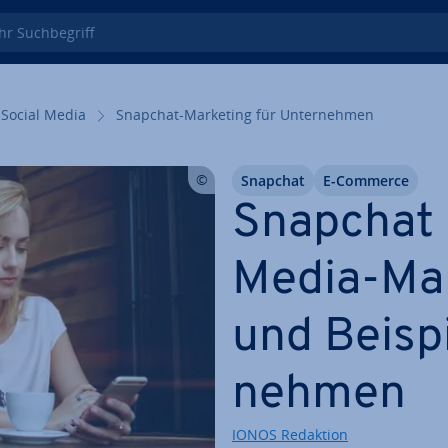
 Such­be­griff
Social Media
Snapchat-Marketing für Un­ter­neh­men
Snapchat
E-Commerce
Snapchat 
Media-Mar
und Beispi
neh­men
IONOS Redaktion