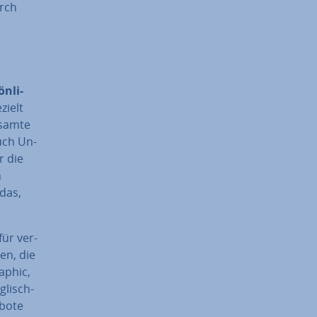
urch
n­li­
zielt
esamte
Auch Un­
r die
n
das,
für ver­
men, die
­phic,
­lisch­
bo­te