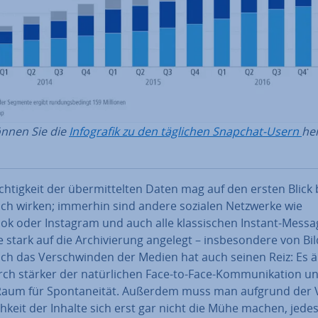
önnen Sie die
In­fo­gra­fik zu den täglichen Snapchat-Usern
her
ch­tig­keit der über­mit­tel­ten Daten mag auf den ersten Blick 
lich wirken; immerhin sind andere sozialen Netzwerke wie
ok oder Instagram und auch alle klas­si­schen Instant-Messa
 stark auf die Ar­chi­vie­rung angelegt – ins­be­son­de­re von Bil
Doch das Ver­schwin­den der Medien hat auch seinen Reiz: Es 
ch stärker der na­tür­li­chen Face-to-Face-Kom­mu­ni­ka­ti­on u
aum für Spon­ta­nei­tät. Außerdem muss man aufgrund der 
ch­keit der Inhalte sich erst gar nicht die Mühe machen, jedes