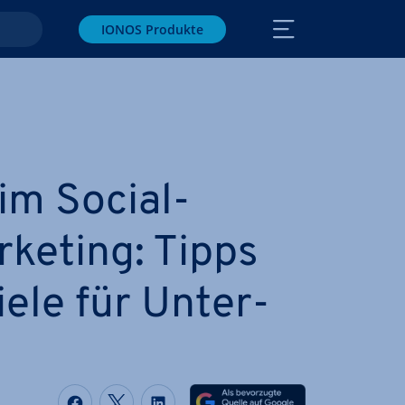
IONOS Produkte
im Social-
keting: Tipps
ele für Un­ter­
Auf Facebook teilen
Auf Twitter teilen
Auf LinkedIn teilen