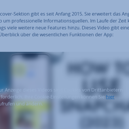
cover-Sektion gibt es seit Anfang 2015. Sie erweitert das A
 um pro­fes­sio­nel­le In­for­ma­ti­ons­quel­len. Im Laufe der Zei
dings viele weitere neue Features hinzu. Dieses Video gibt ein
berblick über die we­sent­li­chen Funk­tio­nen der App:
ur Anzeige dieses Videos sind Cookies von Drittanbietern
rforderlich. Ihre Cookie-Einstellungen können Sie
hier
ufrufen und ändern.