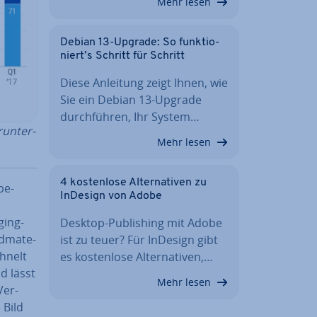
Mehr lesen
Debian 13-Upgrade: So funk­tio­
niert’s Schritt für Schritt
Diese Anleitung zeigt Ihnen, wie
Sie ein Debian 13-Upgrade
durch­füh­ren, Ihr System…
­un­ter­
Mehr lesen
4 kos­ten­lo­se Al­ter­na­ti­ven zu
be­
InDesign von Adobe
ging-
Desktop-Pu­bli­shing mit Adobe
d­ma­te­
ist zu teuer? Für InDesign gibt
ähnelt
es kos­ten­lo­se Al­ter­na­ti­ven,…
nd lässt
Mehr lesen
Ver­
 Bild