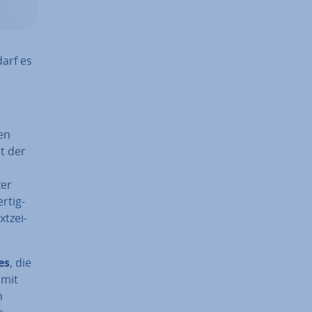
arf es
ten
t der
zer
­tig­
t­zei­
es
, die
 mit
n