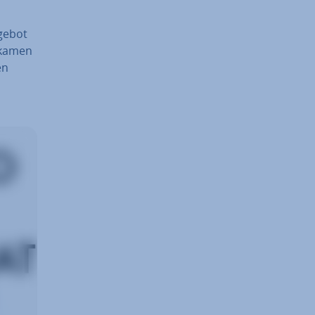
ngebot
t kamen
en