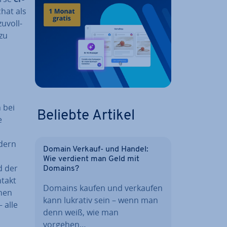
hat als
u­voll­
 zu
 bei
Beliebte Artikel
e
ldern
Domain Verkauf- und Handel:
Wie verdient man Geld mit
d der
Domains?
ntakt
Domains kaufen und verkaufen
inen
kann lukrativ sein – wenn man
– alle
denn weiß, wie man
vorgehen…