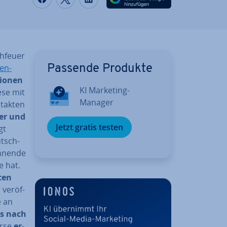
­feu­er
ten­
Passende Produkte
lionen
KI Marketing-
ese mit
Manager
ntakten
er und
Jetzt gratis testen
gt
utsch­
ohnende
e hat.
­ten
ver­öf­
e an
ns nach
erse
er­