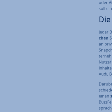
oder Vi
soll ein
Die
Jeder 
chen 
an priv
Snapcha
ter­ne
Nutzer 
Inhalt
Audi, 
Darübe
schie­d
einen
s
BuzzFee
spra­ch