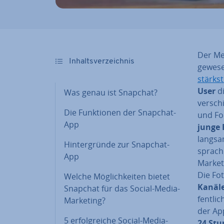
Der Me­
In­halts­ver­zeich­nis
gewese
stärks­
User
d
Was genau ist Snapchat?
ver­sch
Die Funk­tio­nen der Snapchat-
und Fo
App
junge 
langsa
Hin­ter­grün­de zur Snapchat-
spra­ch
App
Market
Die Fo
Welche Mög­lich­kei­ten bietet
Kanäl
Snapchat für das Social-Media-
fent­li
Marketing?
der Ap­p
5 er­folg­rei­che Social-Media-
24 Stu