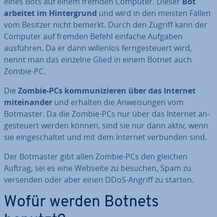
eines Bots auf einem fremden Computer. Dieser
Bot
arbeitet im Hin­ter­grund
und wird in den meisten Fällen
vom Besitzer nicht bemerkt. Durch den Zugriff kann der
Computer auf fremden Befehl einfache Aufgaben
ausführen. Da er dann willenlos fern­ge­steu­ert wird,
nennt man das einzelne Glied in einem Botnet auch
Zombie-PC.
Die
Zombie-PCs kom­mu­ni­zie­ren über das Internet
mit­ein­an­der
und erhalten die An­wei­sun­gen vom
Botmaster. Da die Zombie-PCs nur über das Internet an­
ge­steu­ert werden können, sind sie nur dann aktiv, wenn
sie ein­ge­schal­tet und mit dem Internet verbunden sind.
Der Botmaster gibt allen Zombie-PCs den gleichen
Auftrag, sei es eine Webseite zu besuchen, Spam zu
versenden oder aber einen DDoS-Angriff zu starten.
Wofür werden Botnets