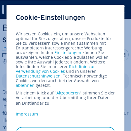
Digital Guide
Cookie-Einstellungen
Zum Haupt­in­halt springen
Botnets: So können Sie sich
Wir setzen Cookies ein, um unsere Webseiten
schützen
optimal für Sie zu gestalten, unsere Produkte für
Sie zu verbessern sowie Ihnen zusammen mit
Drittanbietern interessengerechte Werbung
IONOS Redaktion
anzuzeigen. In den
Einstellungen
können Sie
Auf Facebo
Auf Tw
A
22.11.2023
auswählen, welche Cookies Sie zulassen wollen,
7 mins
sowie Ihre Auswahl jederzeit ändern. Weitere
Infos finden Sie in unserer
Richtlinie zur
Verwendung von Cookies
und in unseren
Datenschutzhinweisen
. Technisch notwendige
Cookies werden auch bei der Auswahl von
In­halts­ver­zeich­nis
ablehnen
gesetzt.
Durch Netzwerke ist es möglich, Re­chen­leis­tung vom
Mit einem Klick auf "
Akzeptieren
" stimmen Sie der
Verarbeitung und der Übermittlung Ihrer Daten
eigenen Computer zur Verfügung zu stellen und somit
an Drittländer zu.
intensive und
komplexe Aufgaben schneller durch­zu­
füh­ren
. Jedoch wird diese Tech­no­lo­gie seit jeher auch für
Impressum
illegale Zwecke genutzt, und so hat das Botnet in den
meisten Fällen einen negativen Unterton. Was ist ein