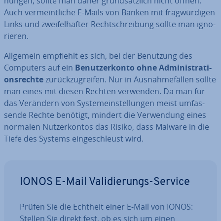
nun­gen, sollte man daher grund­sätz­lich nicht öffnen.
Auch ver­meint­li­che E-Mails von Banken mit frag­wür­di­gen
Links und zwei­fel­haf­ter Recht­schrei­bung sollte man igno­
rie­ren.
Allgemein empfiehlt es sich, bei der Benutzung des
Computers auf ein
Be­nut­zer­kon­to ohne Ad­mi­nis­tra­ti­
ons­rech­te
zu­rück­zu­grei­fen. Nur in Aus­nah­me­fäl­len sollte
man eines mit diesen Rechten verwenden. Da man für
das Verändern von Sys­tem­ein­stel­lun­gen meist um­fas­
sen­de Rechte benötigt, mindert die Ver­wen­dung eines
normalen Nut­zer­kon­tos das Risiko, dass Malware in die
Tiefe des Systems ein­ge­schleust wird.
IONOS E-Mail Va­li­die­rungs-Service
Prüfen Sie die Echtheit einer E-Mail von IONOS:
Stellen Sie direkt fest, ob es sich um einen