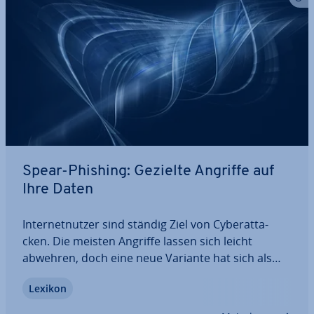
Spear-Phishing: Gezielte Angriffe auf
Ihre Daten
In­ter­net­nut­zer sind ständig Ziel von Cy­ber­at­ta­
cken. Die meisten Angriffe lassen sich leicht
abwehren, doch eine neue Variante hat sich als
besonders ge­fähr­lich erwiesen: Bei Spear-Phishing
Lexikon
ist keine Spur von un­sin­ni­gen Inhalten oder
schlech­ter Or­tho­gra­fie. Die be­trü­ge­ri­schen…