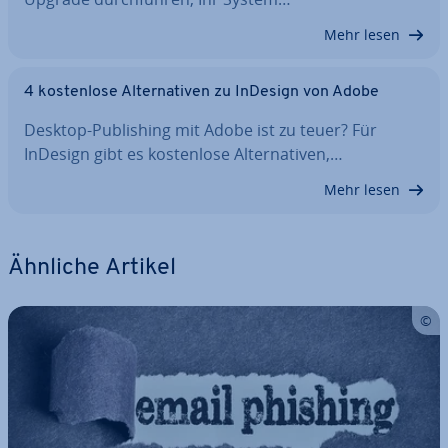
Mehr lesen
4 kos­ten­lo­se Al­ter­na­ti­ven zu InDesign von Adobe
Desktop-Pu­bli­shing mit Adobe ist zu teuer? Für
InDesign gibt es kos­ten­lo­se Al­ter­na­ti­ven,…
Mehr lesen
Ähnliche Artikel