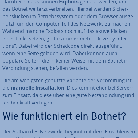
Darüber hinaus können
Exploits
genutzt werden, um
das Botnet wei­ter­zu­ver­brei­ten. Hierbei werden Si­cher­
heits­lü­cken im Be­triebs­sys­tem oder dem Browser aus­ge­
nutzt, um den Computer Teil des Netzwerks zu machen.
Während manche Exploits noch auf das aktive Klicken
eines Links setzen, gibt es immer mehr „Drive-by-In­fec­
tions“. Dabei wird der Schadcode direkt aus­ge­führt,
wenn eine Seite geladen wird. Dabei können auch
populäre Seiten, die in keiner Weise mit dem Botnet in
Ver­bin­dung stehen, befallen werden.
Die am wenigsten genutzte Variante der Ver­brei­tung ist
die
manuelle In­stal­la­ti­on
. Dies kommt eher bei Servern
zum Einsatz, da diese über eine gute Netz­an­bin­dung und
Re­chen­kraft verfügen.
Wie funk­tio­niert ein Botnet?
Der Aufbau des Netzwerks beginnt mit dem Ein­schleu­sen