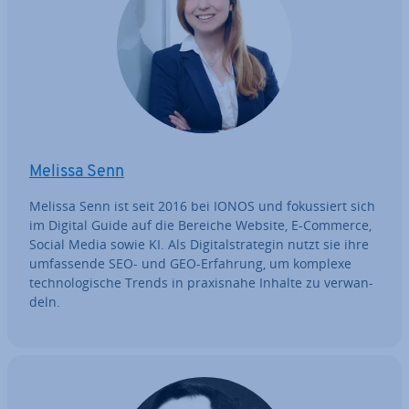
Melissa Senn
Melissa Senn ist seit 2016 bei IONOS und fo­kus­siert sich
im Digital Guide auf die Bereiche Website, E-Commerce,
Social Media sowie KI. Als Di­gi­tal­stra­te­gin nutzt sie ihre
um­fas­sen­de SEO- und GEO-Erfahrung, um komplexe
tech­no­lo­gi­sche Trends in pra­xis­na­he Inhalte zu ver­wan­
deln.