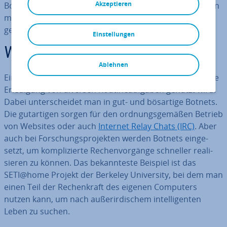
Akzeptieren
Botnet, wie kann man sich davor schützen und was kann
man tun, wenn man Teil eines illegalen Botnets
geworden ist?
Einstellungen
Was ist ein Botnet?
Ablehnen
Ein Botnet ist ein
Netzwerk aus Computern
, das für die
Er­le­di­gung von diversen Rou­ti­ne­auf­ga­ben genutzt wird.
Dabei un­ter­schei­det man in gut- und bösartige Botnets.
Die gut­ar­ti­gen sorgen für den ord­nungs­ge­mä­ßen Betrieb
von Websites oder auch
Internet Relay Chats (IRC)
. Aber
auch bei For­schungs­pro­jek­ten werden Botnets ein­ge­
setzt, um kom­pli­zier­te Re­chen­vor­gän­ge schneller rea­li­
sie­ren zu können. Das be­kann­tes­te Beispiel ist das
SETI@home Projekt der Berkeley Uni­ver­si­ty, bei dem man
einen Teil der Re­chen­kraft des eigenen Computers
nutzen kann, um nach au­ßer­ir­di­schem in­tel­li­gen­ten
Leben zu suchen.