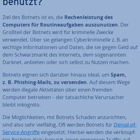
benutzt?
Ziel des Botnets ist es, die
Re­chen­leis­tung des
Computers für Rou­ti­ne­auf­ga­ben aus­zu­nut­zen
. Der
Großteil der Botnets wird für kri­mi­nel­le Zwecke
verwendet. Über sie gelangen Cy­ber­kri­mi­nel­le z. B. an
wichtige In­for­ma­tio­nen und Daten, die sie gegen Geld auf
dem Schwarz­markt des Internets, dem so­ge­nann­ten
Darknet, anbieten oder sich selbst zu Nutzen machen.
Botnets eignen sich darüber hinaus ideal, um
Spam,
z. B. Phishing-Mails, zu versenden
. Auf diesem Wege
werden illegale Ak­ti­vi­tä­ten über einen fremden
Computer betrieben – der tat­säch­li­che Ver­ur­sa­cher
bleibt inkognito.
Die Mög­lich­kei­ten, mit Botnets Schaden an­zu­rich­ten,
sind also sehr viel­fäl­tig. Oft werden Botnets für
Denial-of-
Service-Angriffe
ein­ge­setzt. Hierbei werden die ver­knüpf­
ten Rechner dazu benutzt, einen immensen Traffic auf