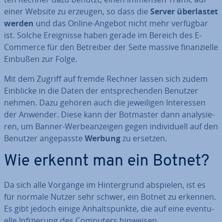
einer Website zu erzeugen, so dass die
Server über­las­tet
werden
und das Online-Angebot nicht mehr verfügbar
ist. Solche Er­eig­nis­se haben gerade im Bereich des E-
Commerce für den Betreiber der Seite massive fi­nan­zi­el­le
Einbußen zur Folge.
Mit dem Zugriff auf fremde Rechner lassen sich zudem
Einblicke in die Daten der ent­spre­chen­den Benutzer
nehmen. Dazu gehören auch die je­wei­li­gen In­ter­es­sen
der Anwender. Diese kann der Botmaster dann ana­ly­sie­
ren, um Banner-Wer­be­an­zei­gen gegen in­di­vi­du­ell auf den
Benutzer an­ge­pass­te
Werbung
zu ersetzen.
Wie erkennt man ein Botnet?
Da sich alle Vorgänge im Hin­ter­grund abspielen, ist es
für normale Nutzer sehr schwer, ein Botnet zu erkennen.
Es gibt jedoch einige An­halts­punk­te, die auf eine even­tu­
el­le In­fi­zie­rung des Computers hinweisen.