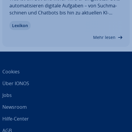
au­to­ma­ti­sie­ren digitale Aufgaben – von Such­ma­
schi­nen und Chatbots bis hin zu aktuellen KI-
Agenten. Lesen Sie, welche Bot-Arten es gibt, wie
Lexikon
sie funk­tio­nie­ren und welche Vorteile sowie Risiken
mit ihrem Einsatz verbunden sind.
Mehr lesen
Cookies
Über IONOS
Jobs
Newsroom
Hilfe-Center
AGB