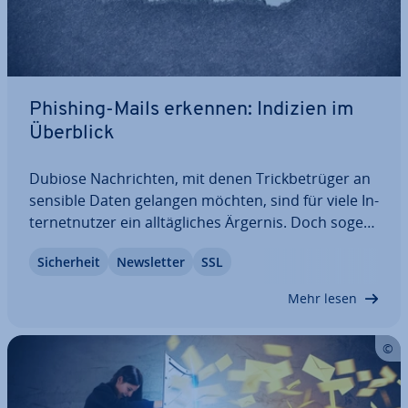
Phishing-Mails erkennen: Indizien im
Überblick
Dubiose Nach­rich­ten, mit denen Trick­be­trü­ger an
sensible Daten gelangen möchten, sind für viele In­
ter­net­nut­zer ein all­täg­li­ches Ärgernis. Doch so­ge­
nann­tes Phishing ist nicht nur lästig, be­trü­ge­ri­sche
Si­cher­heit
News­let­ter
SSL
Mails richten auch jedes Jahr einen Schaden in Mil­
lio­nen­hö­he an. Wir verraten,…
Mehr lesen