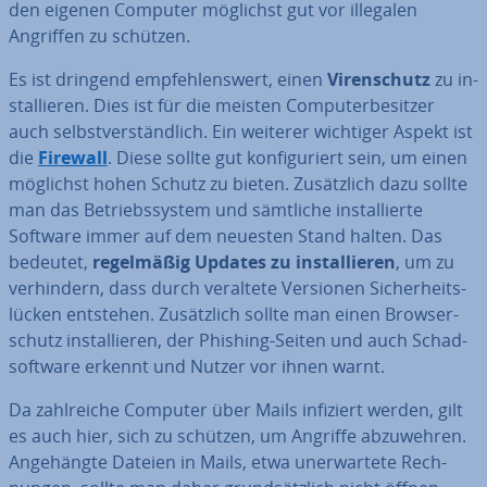
den eigenen Computer möglichst gut vor illegalen
Angriffen zu schützen.
Es ist dringend emp­feh­lens­wert, einen
Vi­ren­schutz
zu in­
stal­lie­ren. Dies ist für die meisten Com­pu­ter­be­sit­zer
auch selbst­ver­ständ­lich. Ein weiterer wichtiger Aspekt ist
die
Firewall
. Diese sollte gut kon­fi­gu­riert sein, um einen
möglichst hohen Schutz zu bieten. Zu­sätz­lich dazu sollte
man das Be­triebs­sys­tem und sämtliche in­stal­lier­te
Software immer auf dem neuesten Stand halten. Das
bedeutet,
re­gel­mä­ßig Updates zu in­stal­lie­ren
, um zu
ver­hin­dern, dass durch veraltete Versionen Si­cher­heits­
lü­cken entstehen. Zu­sätz­lich sollte man einen Brow­ser­
schutz in­stal­lie­ren, der Phishing-Seiten und auch Schad­
soft­ware erkennt und Nutzer vor ihnen warnt.
Da zahl­rei­che Computer über Mails infiziert werden, gilt
es auch hier, sich zu schützen, um Angriffe ab­zu­weh­ren.
An­ge­häng­te Dateien in Mails, etwa un­er­war­te­te Rech­