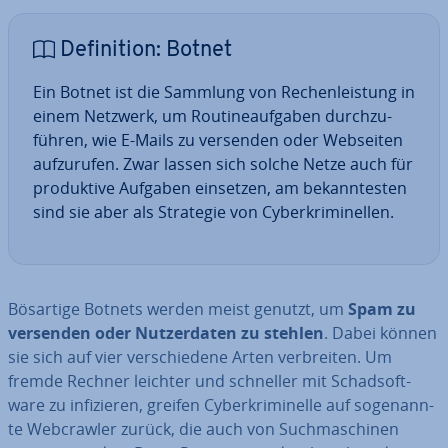
De­fi­ni­ti­on: Botnet
Ein Botnet ist die Sammlung von Re­chen­leis­tung in
einem Netzwerk, um Rou­ti­ne­auf­ga­ben durch­zu­
füh­ren, wie E-Mails zu versenden oder Webseiten
auf­zu­ru­fen. Zwar lassen sich solche Netze auch für
pro­duk­ti­ve Aufgaben einsetzen, am be­kann­tes­ten
sind sie aber als Strategie von Cy­ber­kri­mi­nel­len.
Bösartige Botnets werden meist genutzt, um
Spam zu
versenden oder Nut­zer­da­ten zu stehlen
. Dabei können
sie sich auf vier ver­schie­de­ne Arten ver­brei­ten. Um
fremde Rechner leichter und schneller mit Schad­soft­
ware zu in­fi­zie­ren, greifen Cy­ber­kri­mi­nel­le auf so­ge­nann­
te Web­craw­ler zurück, die auch von Such­ma­schi­nen