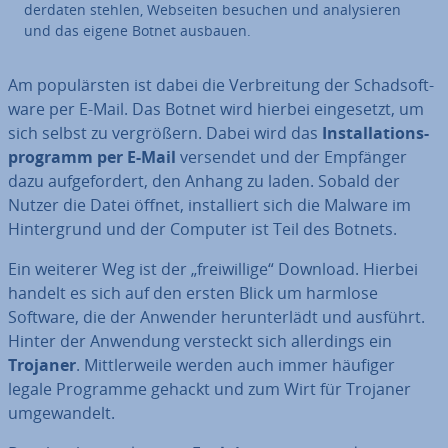
der­da­ten stehlen, Webseiten besuchen und ana­ly­sie­ren
und das eigene Botnet ausbauen.
Am po­pu­lärs­ten ist dabei die Ver­brei­tung der Schad­soft­
ware per E-Mail. Das Botnet wird hierbei ein­ge­setzt, um
sich selbst zu ver­grö­ßern. Dabei wird das
In­stal­la­ti­ons­
pro­gramm per E-Mail
versendet und der Empfänger
dazu auf­ge­for­dert, den Anhang zu laden. Sobald der
Nutzer die Datei öffnet, in­stal­liert sich die Malware im
Hin­ter­grund und der Computer ist Teil des Botnets.
Ein weiterer Weg ist der „frei­wil­li­ge“ Download. Hierbei
handelt es sich auf den ersten Blick um harmlose
Software, die der Anwender her­un­ter­lädt und ausführt.
Hinter der Anwendung versteckt sich al­ler­dings ein
Trojaner
. Mitt­ler­wei­le werden auch immer häufiger
legale Programme gehackt und zum Wirt für Trojaner
um­ge­wan­delt.