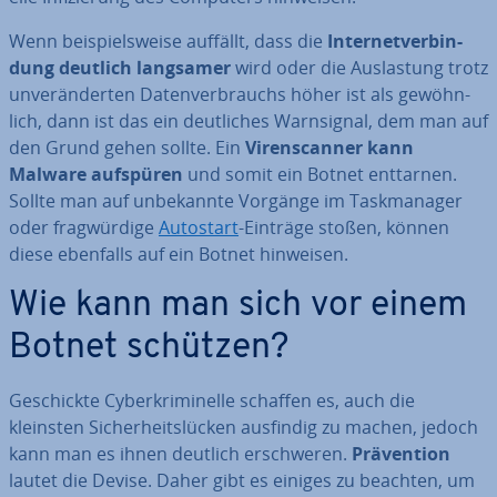
Wenn bei­spiels­wei­se auffällt, dass die
In­ter­net­ver­bin­
dung deutlich langsamer
wird oder die Aus­las­tung trotz
un­ver­än­der­ten Da­ten­ver­brauchs höher ist als ge­wöhn­
lich, dann ist das ein deut­li­ches Warn­si­gnal, dem man auf
den Grund gehen sollte. Ein
Vi­ren­scan­ner kann
Malware aufspüren
und somit ein Botnet enttarnen.
Sollte man auf un­be­kann­te Vorgänge im Task­ma­na­ger
oder frag­wür­di­ge
Autostart
-Einträge stoßen, können
diese ebenfalls auf ein Botnet hinweisen.
Wie kann man sich vor einem
Botnet schützen?
Ge­schick­te Cy­ber­kri­mi­nel­le schaffen es, auch die
kleinsten Si­cher­heits­lü­cken ausfindig zu machen, jedoch
kann man es ihnen deutlich er­schwe­ren.
Prä­ven­ti­on
lautet die Devise. Daher gibt es einiges zu beachten, um