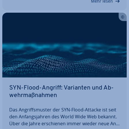
Mehr lesen
SYN-Flood-Angriff: Varianten und Ab­
wehr­maß­nah­men
Das An­griffs­mus­ter der SYN-Flood-Attacke ist seit
den An­fangs­jah­ren des World Wide Web bekannt.
Über die Jahre er­schie­nen immer wieder neue An­