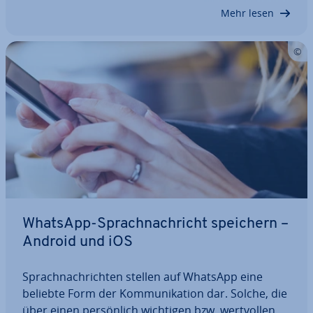
braucht es nur einen WhatsApp-Account, ein ver­
Mehr lesen
bun­de­nes…
WhatsApp-Sprach­nach­richt speichern –
Android und iOS
Sprach­nach­rich­ten stellen auf WhatsApp eine
beliebte Form der Kom­mu­ni­ka­ti­on dar. Solche, die
über einen per­sön­lich wichtigen bzw. wert­vol­len