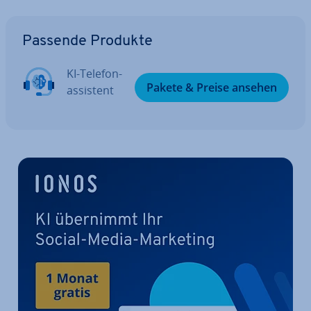
Zum Hauptmenü
Passende Produkte
KI-Te­le­fon­
Pakete & Preise ansehen
as­sis­tent