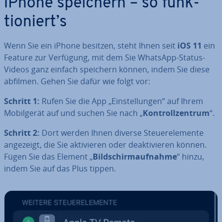
iPhone speichern – so funk­
tio­niert’s
Wenn Sie ein iPhone besitzen, steht Ihnen seit
iOS 11
ein
Feature zur Verfügung, mit dem Sie WhatsApp-Status-
Videos ganz einfach speichern können, indem Sie diese
abfilmen. Gehen Sie dafür wie folgt vor:
Schritt 1:
Rufen Sie die App „Ein­stel­lun­gen“ auf Ihrem
Mo­bil­ge­rät auf und suchen Sie nach „
Kon­troll­zen­trum
“.
Schritt 2:
Dort werden Ihnen diverse Steu­er­ele­men­te
angezeigt, die Sie ak­ti­vie­ren oder de­ak­ti­vie­ren können.
Fügen Sie das Element „
Bild­schirm­auf­nah­me
“ hinzu,
indem Sie auf das Plus tippen.