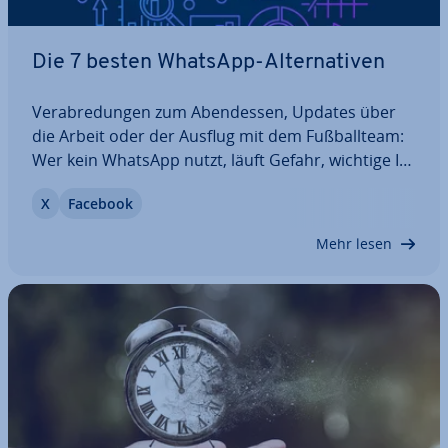
Die 7 besten WhatsApp-Al­ter­na­ti­ven
Ver­ab­re­dun­gen zum Abend­essen, Updates über
die Arbeit oder der Ausflug mit dem Fuß­ball­team:
Wer kein WhatsApp nutzt, läuft Gefahr, wichtige In­
for­ma­tio­nen zu verpassen. Doch aus dieser Ver­
X
Facebook
net­zung ergeben sich auch Nachteile: Vor allem,
seit WhatsApp Nut­zer­da­ten mit dem…
Mehr lesen