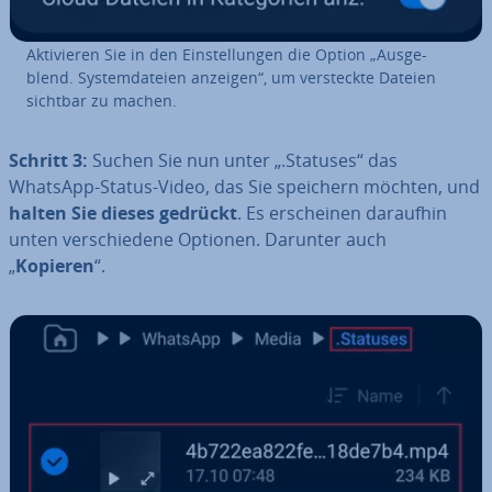
Ak­ti­vie­ren Sie in den Ein­stel­lun­gen die Option „Aus­ge­
blend. Sys­tem­da­tei­en anzeigen“, um ver­steck­te Dateien
sichtbar zu machen.
Schritt 3:
Suchen Sie nun unter „.Statuses“ das
WhatsApp-Status-Video, das Sie speichern möchten, und
halten Sie dieses gedrückt
. Es er­schei­nen daraufhin
unten ver­schie­de­ne Optionen. Darunter auch
„
Kopieren
“.