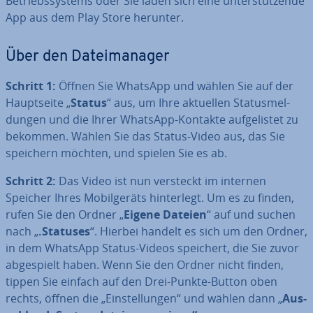
Be­triebs­sys­tems oder Sie laden sich eine un­ter­stüt­zen­de
App aus dem Play Store herunter.
Über den Da­tei­ma­na­ger
Schritt 1:
Öffnen Sie WhatsApp und wählen Sie auf der
Haupt­sei­te „
Status
“ aus, um Ihre aktuellen Sta­tus­mel­
dun­gen und die Ihrer WhatsApp-Kontakte auf­ge­lis­tet zu
bekommen. Wählen Sie das Status-Video aus, das Sie
speichern möchten, und spielen Sie es ab.
Schritt 2:
Das Video ist nun versteckt im internen
Speicher Ihres Mo­bil­ge­räts hin­ter­legt. Um es zu finden,
rufen Sie den Ordner „
Eigene Dateien
“ auf und suchen
nach „
.Statuses
“. Hierbei handelt es sich um den Ordner,
in dem WhatsApp Status-Videos speichert, die Sie zuvor
ab­ge­spielt haben. Wenn Sie den Ordner nicht finden,
tippen Sie einfach auf den Drei-Punkte-Button oben
rechts, öffnen die „Ein­stel­lun­gen“ und wählen dann „
Aus­