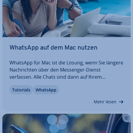
WhatsApp auf dem Mac nutzen
WhatsApp für Mac ist die Lösung, wenn Sie längere
Nach­rich­ten über den Messenger-Dienst
verfassen. Alle Chats sind dann auf Ihrem
Computer verfügbar, sodass Sie bequem per
Tutorials
WhatsApp
Tastatur schreiben können. Wir erklären Ihnen
Schritt für Schritt, wie Sie WhatsApp-Desktop für
Mehr lesen
Mac…