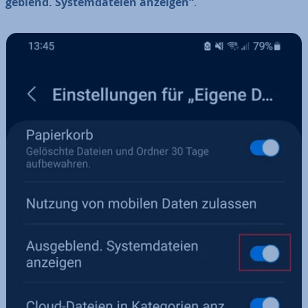
ge­blend. Sys­tem­da­tei­en anzeigen“
.