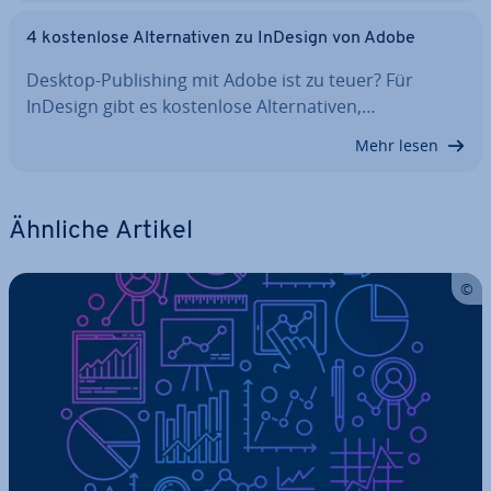
4 kos­ten­lo­se Al­ter­na­ti­ven zu InDesign von Adobe
Desktop-Pu­bli­shing mit Adobe ist zu teuer? Für
InDesign gibt es kos­ten­lo­se Al­ter­na­ti­ven,…
Mehr lesen
Ähnliche Artikel