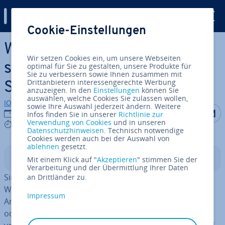
Digital Guide
Cookie-Einstellungen
Zum Haupt­in­halt springen
WhatsApp-Status-Videos
Wir setzen Cookies ein, um unsere Webseiten
speichern in wenigen
optimal für Sie zu gestalten, unsere Produkte für
Sie zu verbessern sowie Ihnen zusammen mit
Drittanbietern interessengerechte Werbung
Schritten
anzuzeigen. In den
Einstellungen
können Sie
auswählen, welche Cookies Sie zulassen wollen,
IONOS Redaktion
sowie Ihre Auswahl jederzeit ändern. Weitere
Auf Facebo
Auf Tw
A
14.11.2024
Infos finden Sie in unserer
Richtlinie zur
Verwendung von Cookies
und in unseren
6 mins
Datenschutzhinweisen
. Technisch notwendige
Cookies werden auch bei der Auswahl von
ablehnen
gesetzt.
In­halts­ver­zeich­nis
Mit einem Klick auf "
Akzeptieren
" stimmen Sie der
Verarbeitung und der Übermittlung Ihrer Daten
Sie wollen Status-Videos speichern, bevor diese in
an Drittländer zu.
WhatsApp nach 24 Stunden einfach ver­schwin­den? Auf
Impressum
Android-Geräten können Sie dafür den Da­tei­ma­na­ger
oder eine App wie „Status Saver – Down­loa­der“