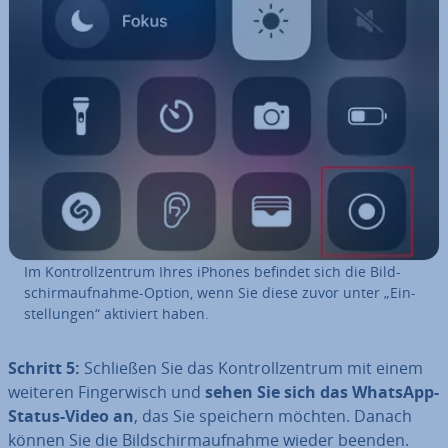
Im Kon­troll­zen­trum Ihres iPhones befindet sich die Bild­
schirm­auf­nah­me-Option, wenn Sie diese zuvor unter „Ein­
stel­lun­gen“ aktiviert haben.
Schritt 5:
Schließen Sie das Kon­troll­zen­trum mit einem
weiteren Fin­ger­wisch und
sehen Sie sich das WhatsApp-
Status-Video an
, das Sie speichern möchten. Danach
können Sie die Bild­schirm­auf­nah­me wieder beenden.