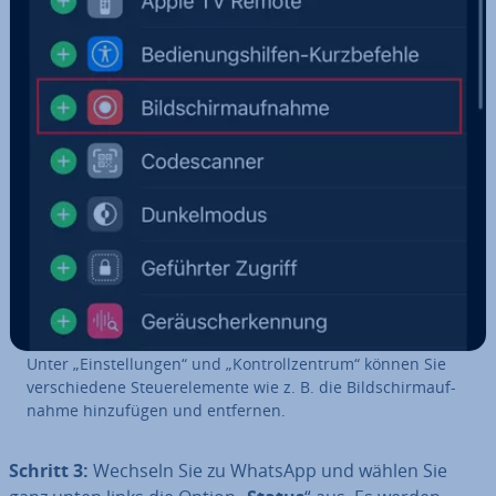
Unter „Ein­stel­lun­gen“ und „Kon­troll­zen­trum“ können Sie
ver­schie­de­ne Steu­er­ele­men­te wie z. B. die Bild­schirm­auf­
nah­me hin­zu­fü­gen und entfernen.
Schritt 3:
Wechseln Sie zu WhatsApp und wählen Sie