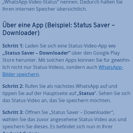
„WhatsApp-Video-Status“ nennen. Dadurch halten Sie
Ihren internen Speicher über­sicht­lich.
Über eine App (Beispiel: Status Saver –
Down­loa­der)
Schritt 1:
Laden Sie sich eine Status-Video-App wie
„Status Saver – Down­loa­der“
über den Google Play
Store herunter. Mit solchen Apps können Sie für ge­wöhn­
lich nicht nur Status-Videos, sondern auch
WhatsApp-
Bilder speichern
.
Schritt 2:
Rufen Sie als nächstes WhatsApp auf und
tippen Sie auf der Haupt­sei­te auf „
Status
“. Sehen Sie sich
das Status-Video an, das Sie speichern möchten.
Schritt 3:
Öffnen Sie „Status Saver – Down­loa­der“,
wählen Sie das zuvor an­ge­se­he­ne Status-Video aus und
speichern Sie dieses. Es befindet sich nun in Ihrer