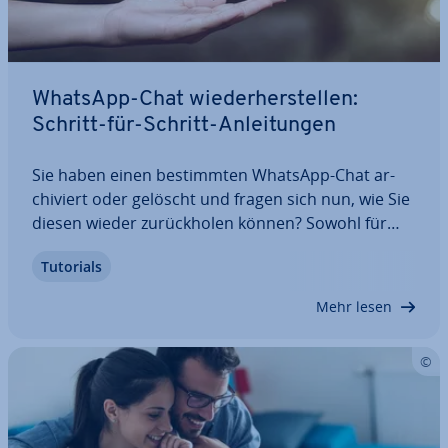
WhatsApp-Chat wie­der­her­stel­len:
Schritt-für-Schritt-An­lei­tun­gen
Sie haben einen be­stimm­ten WhatsApp-Chat ar­
chi­viert oder gelöscht und fragen sich nun, wie Sie
diesen wieder zu­rück­ho­len können? Sowohl für
Android- als auch für iPhone-Besitzer exis­tie­ren
Tutorials
ver­schie­de­ne Vor­ge­hens­wei­sen, um einen
WhatsApp-Chat wie­der­her­zu­stel­len. Wir erklären
Mehr lesen
Ihnen…