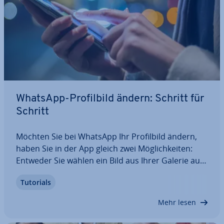
WhatsApp-Pro­fil­bild ändern: Schritt für
Schritt
Möchten Sie bei WhatsApp Ihr Pro­fil­bild ändern,
haben Sie in der App gleich zwei Mög­lich­kei­ten:
Entweder Sie wählen ein Bild aus Ihrer Galerie aus
oder Sie schießen ein neues Foto mit Ihrer Kamera
Tutorials
und über­neh­men dieses. Wir erklären Ihnen, wie
Sie in wenigen Schritten Ihr…
Mehr lesen