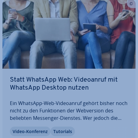
Statt WhatsApp Web: Vi­deo­an­ruf mit
WhatsApp Desktop nutzen
Ein WhatsApp-Web-Vi­deo­an­ruf gehört bisher noch
nicht zu den Funk­tio­nen der Web­ver­si­on des
beliebten Messenger-Dienstes. Wer jedoch die
Desktop-Version nutzt, kann seit 2021 einen
Video-Konferenz
Tutorials
WhatsApp-Vi­deo­an­ruf am PC starten. Dafür