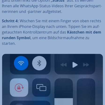
ganz unten links die Option „
Status
“ aus. Es werden
Ihnen alle WhatsApp-Status-Videos Ihrer Ge­sprächs­part­
ne­rin­nen und -partner auf­ge­lis­tet.
Schritt 4:
Wischen Sie mit einem Finger von oben rechts
an Ihrem iPhone-Display nach unten. Tippen Sie im auf­
ge­tauch­ten Kon­troll­zen­trum auf das
Kästchen mit dem
runden Symbol
, um eine Bild­schirm­auf­nah­me zu
starten.