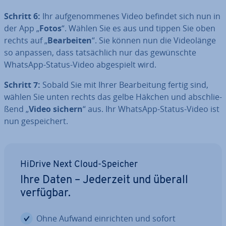
Schritt 6:
Ihr auf­ge­nom­me­nes Video befindet sich nun in
der App „
Fotos
“. Wählen Sie es aus und tippen Sie oben
rechts auf „
Be­ar­bei­ten
“. Sie können nun die Vi­deo­län­ge
so anpassen, dass tat­säch­lich nur das ge­wünsch­te
WhatsApp-Status-Video ab­ge­spielt wird.
Schritt 7:
Sobald Sie mit Ihrer Be­ar­bei­tung fertig sind,
wählen Sie unten rechts das gelbe Häkchen und ab­schlie­
ßend „
Video sichern
“ aus. Ihr WhatsApp-Status-Video ist
nun ge­spei­chert.
HiDrive Next Cloud-Speicher
Ihre Daten – Jederzeit und überall
verfügbar.
Ohne Aufwand ein­rich­ten und sofort