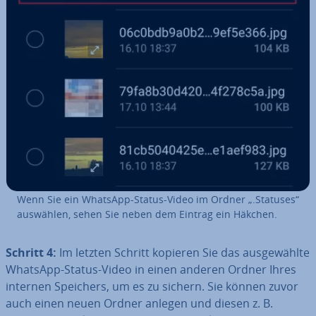
Wenn Sie ein WhatsApp-Status-Video im Ordner „.Statuses“
auswählen, sehen Sie neben dem Eintrag ein Häkchen.
Schritt 4:
Im letzten Schritt kopieren Sie das aus­ge­wähl­te
WhatsApp-Status-Video in einen anderen Ordner Ihres
internen Speichers, um es zu sichern. Sie können zuvor
auch einen neuen Ordner anlegen und diesen z. B.