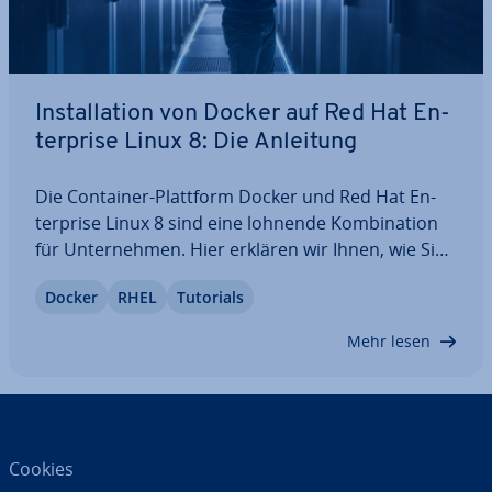
In­stal­la­ti­on von Docker auf Red Hat En­
ter­pri­se Linux 8: Die Anleitung
Die Container-Plattform Docker und Red Hat En­
ter­pri­se Linux 8 sind eine lohnende Kom­bi­na­ti­on
für Un­ter­neh­men. Hier erklären wir Ihnen, wie Sie
Docker auf RHEL 8 per Re­po­si­to­ry oder manuell in­
Docker
RHEL
Tutorials
stal­lie­ren und den Erfolg der In­stal­la­ti­on im
Anschluss über­prü­fen. Auch die genauen…
Mehr lesen
Cookies