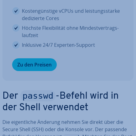
Kos­ten­güns­ti­ge vCPUs und leis­tungs­star­ke
de­di­zier­te Cores
Höchste Fle­xi­bi­li­tät ohne Min­dest­ver­trags­
lauf­zeit
Inklusive 24/7 Experten-Support
Zu den Preisen
passwd
Der
-Befehl wird in
der Shell verwendet
Die ei­gent­li­che Änderung nehmen Sie direkt über die
Secure Shell (SSH) oder die Konsole vor. Der passende