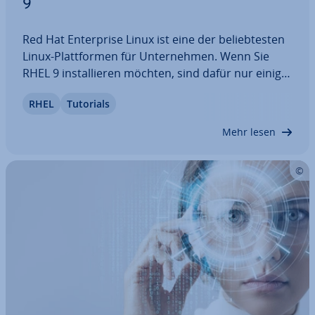
9
Red Hat En­ter­pri­se Linux ist eine der be­lieb­tes­ten
Linux-Platt­for­men für Un­ter­neh­men. Wenn Sie
RHEL 9 in­stal­lie­ren möchten, sind dafür nur einige
wenige Schritte nötig. In diesem Artikel erklären
RHEL
Tutorials
wir Ihnen, wie dieser Vorgang abläuft und zeigen
auch, welche Kon­fi­gu­ra­tio­nen Sie…
Mehr lesen