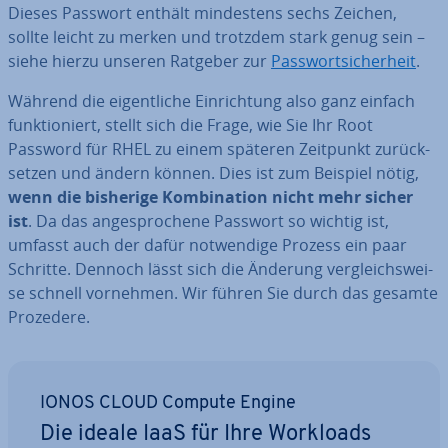
Dieses Passwort enthält min­des­tens sechs Zeichen,
sollte leicht zu merken und trotzdem stark genug sein –
siehe hierzu unseren Ratgeber zur
Pass­wort­si­cher­heit
.
Während die ei­gent­li­che Ein­rich­tung also ganz einfach
funk­tio­niert, stellt sich die Frage, wie Sie Ihr Root
Password für RHEL zu einem späteren Zeitpunkt zu­rück­
set­zen und ändern können. Dies ist zum Beispiel nötig,
wenn die bisherige Kom­bi­na­ti­on nicht mehr sicher
ist
. Da das an­ge­spro­che­ne Passwort so wichtig ist,
umfasst auch der dafür not­wen­di­ge Prozess ein paar
Schritte. Dennoch lässt sich die Änderung ver­gleichs­wei­
se schnell vornehmen. Wir führen Sie durch das gesamte
Prozedere.
IONOS CLOUD Compute Engine
Die ideale IaaS für Ihre Workloads