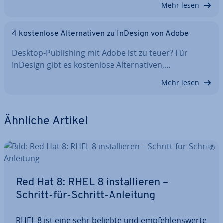
Mehr lesen
4 kos­ten­lo­se Al­ter­na­ti­ven zu InDesign von Adobe
Desktop-Pu­bli­shing mit Adobe ist zu teuer? Für
InDesign gibt es kos­ten­lo­se Al­ter­na­ti­ven,…
Mehr lesen
Ähnliche Artikel
Red Hat 8: RHEL 8 in­stal­lie­ren –
Schritt-für-Schritt-Anleitung
RHEL 8 ist eine sehr beliebte und emp­feh­lens­wer­te