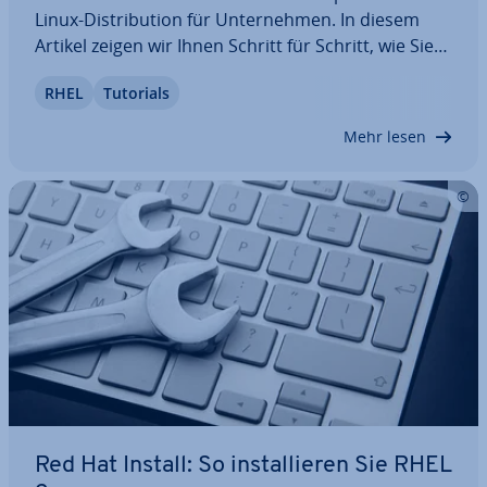
Linux-Dis­tri­bu­ti­on für Un­ter­neh­men. In diesem
Artikel zeigen wir Ihnen Schritt für Schritt, wie Sie
diese Version von Red Hat En­ter­pri­se Linux in­stal­
RHEL
Tutorials
lie­ren und nach Ihren Vor­stel­lun­gen kon­fi­gu­rie­ren.
Auch welche Vor­aus­set­zun­gen…
Mehr lesen
Red Hat Install: So in­stal­lie­ren Sie RHEL