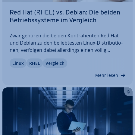
Red Hat (RHEL) vs. Debian: Die beiden
Be­triebs­sys­te­me im Vergleich
Zwar gehören die beiden Kon­tra­hen­ten Red Hat
und Debian zu den be­lieb­tes­ten Linux-Dis­tri­bu­tio­
nen, verfolgen dabei al­ler­dings einen völlig
konträren Ansatz. Während Debian komplett frei
Linux
RHEL
Vergleich
ist und dafür auch viele kos­ten­pflich­ti­ge
Programme aus­schließt, ist das pro­prie­tä­re RHEL
Mehr lesen
für…