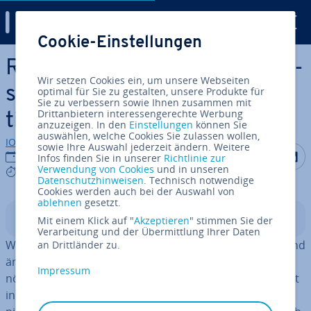
Digital Guide
Cookie-Einstellungen
Zum Haupt­in­halt springen
RHEL: Root Password zu­rück­
Wir setzen Cookies ein, um unsere Webseiten
set­zen und ändern – so funk­
optimal für Sie zu gestalten, unsere Produkte für
Sie zu verbessern sowie Ihnen zusammen mit
Drittanbietern interessengerechte Werbung
tio­niert es
anzuzeigen. In den
Einstellungen
können Sie
auswählen, welche Cookies Sie zulassen wollen,
IONOS Redaktion
sowie Ihre Auswahl jederzeit ändern. Weitere
Auf Facebo
Auf Tw
A
27.05.2024
Infos finden Sie in unserer
Richtlinie zur
Verwendung von Cookies
und in unseren
3 mins
Datenschutzhinweisen
. Technisch notwendige
Cookies werden auch bei der Auswahl von
ablehnen
gesetzt.
In­halts­ver­zeich­nis
Mit einem Klick auf "
Akzeptieren
" stimmen Sie der
Verarbeitung und der Übermittlung Ihrer Daten
Wenn Sie in Red Hat Ihr Root Password zu­rück­set­zen und
an Drittländer zu.
ändern möchten, sind dafür nur einige wenige Schritte
Impressum
nötig. Über den Befehl
kann die Änderung direkt
passwd
in der Shell vor­ge­nom­men werden. Wichtig ist dabei