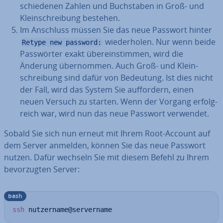
schie­de­nen Zahlen und Buch­sta­ben in Groß- und
Klein­schrei­bung bestehen.
Im Anschluss müssen Sie das neue Passwort hinter
wie­der­ho­len. Nur wenn beide
Retype new password:
Pass­wör­ter exakt über­ein­stim­men, wird die
Änderung über­nom­men. Auch Groß- und Klein­
schrei­bung sind dafür von Bedeutung. Ist dies nicht
der Fall, wird das System Sie auf­for­dern, einen
neuen Versuch zu starten. Wenn der Vorgang er­folg­
reich war, wird nun das neue Passwort verwendet.
Sobald Sie sich nun erneut mit Ihrem Root-Account auf
dem Server anmelden, können Sie das neue Passwort
nutzen. Dafür wechseln Sie mit diesem Befehl zu Ihrem
be­vor­zug­ten Server:
bash
ssh
 nutzername@servername