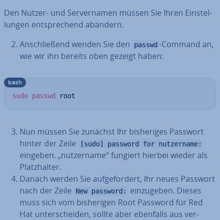
Den Nutzer- und Ser­ver­na­men müssen Sie Ihren Ein­stel­
lun­gen ent­spre­chend abändern.
An­schlie­ßend wenden Sie den
-Command an,
passwd
wie wir ihn bereits oben gezeigt haben:
bash
sudo
passwd
 root
Nun müssen Sie zunächst Ihr bis­he­ri­ges Passwort
hinter der Zeile
[sudo] password for nutzername:
eingeben. „nut­zer­na­me“ fungiert hierbei wieder als
Platz­hal­ter.
Danach werden Sie auf­ge­for­dert, Ihr neues Passwort
nach der Zeile
ein­zu­ge­ben. Dieses
New password:
muss sich vom bis­he­ri­gen Root Password für Red
Hat un­ter­schei­den, sollte aber ebenfalls aus ver­