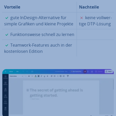
Vorteile
Nachteile
✓
✗
gute InDesign-Al­ter­na­ti­ve für
keine voll­wer­
simple Grafiken und kleine Projekte
ti­ge DTP-Lösung
✓
Funk­ti­ons­wei­se schnell zu lernen
✓
Teamwork-Features auch in der
kos­ten­lo­sen Edition