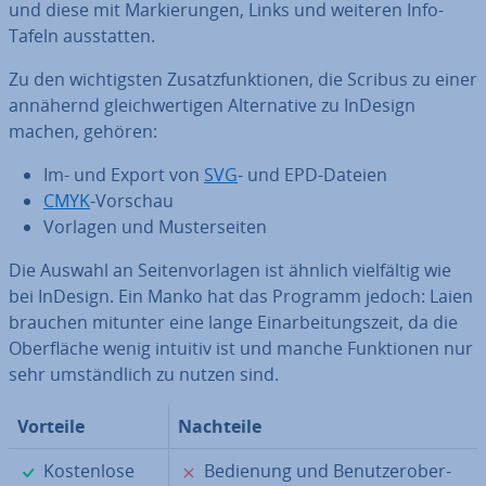
und diese mit Mar­kie­run­gen, Links und weiteren Info-
Tafeln aus­stat­ten.
Zu den wich­tigs­ten Zu­satz­funk­tio­nen, die Scribus zu einer
annähernd gleich­wer­ti­gen Al­ter­na­ti­ve zu InDesign
machen, gehören:
Im- und Export von
SVG
- und EPD-Dateien
CMYK
-Vorschau
Vorlagen und Mus­ter­sei­ten
Die Auswahl an Sei­ten­vor­la­gen ist ähnlich viel­fäl­tig wie
bei InDesign. Ein Manko hat das Programm jedoch: Laien
brauchen mitunter eine lange Ein­ar­bei­tungs­zeit, da die
Ober­flä­che wenig intuitiv ist und manche Funk­tio­nen nur
sehr um­ständ­lich zu nutzen sind.
Vorteile
Nachteile
✓
✗
Kos­ten­lo­se
Bedienung und Be­nut­zer­ober­