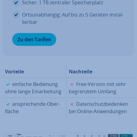
Sicher: 1 TB zentraler Spei­cher­platz
Orts­un­ab­hän­gig: Auf bis zu 5 Geräten in­stal­
lier­bar
Zu den Tarifen
Vorteile
Nachteile
✓
✗
einfache Bedienung
Free-Version mit sehr
ohne lange Ein­ar­bei­tung
be­grenz­tem Umfang
✓
✗
an­spre­chen­de Ober­
Da­ten­schutz­be­den­ken
flä­che
bei Online-An­wen­dun­gen