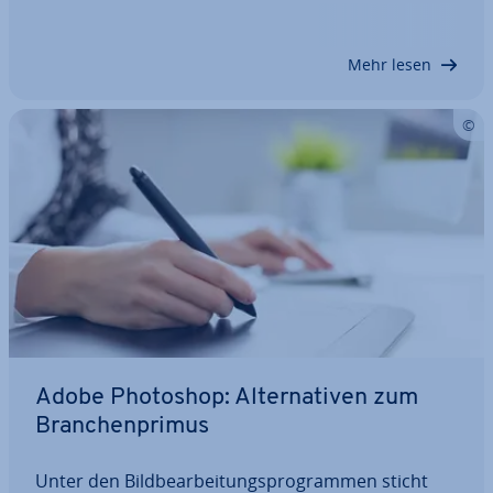
li­gen An­wen­dungs­be­rei­che auf. So verwenden Sie
auf Ihrer Website an jeder Stelle das…
Mehr lesen
Adobe Photoshop: Al­ter­na­ti­ven zum
Bran­chen­pri­mus
Unter den Bild­be­ar­bei­tungs­pro­gram­men sticht