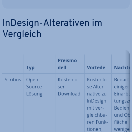
InDesign-Al­tera­ti­ven im
Vergleich
Preis­mo­
Typ
dell
Vorteile
Nachtei
Scribus
Open-
Kos­ten­lo­
Kos­ten­lo­
Bedarf
Source-
ser
se Al­ter­
einiger
Lösung
Download
na­ti­ve zu
Ein­ar­bei
InDesign
tungs­zei
mit ver­
Bedien
gleich­ba­
und Obe
ren Funk­
flä­che
tio­nen,
weniger