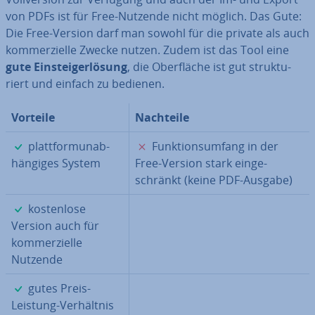
von PDFs ist für Free-Nutzende nicht möglich. Das Gute:
Die Free-Version darf man sowohl für die private als auch
kom­mer­zi­el­le Zwecke nutzen. Zudem ist das Tool eine
gute Ein­stei­ger­lö­sung
, die Ober­flä­che ist gut struk­tu­
riert und einfach zu bedienen.
Vorteile
Nachteile
✓
✗
platt­form­un­ab­
Funk­ti­ons­um­fang in der
hän­gi­ges System
Free-Version stark ein­ge­
schränkt (keine PDF-Ausgabe)
✓
kos­ten­lo­se
Version auch für
kom­mer­zi­el­le
Nutzende
✓
gutes Preis-
Leistung-Ver­hält­nis