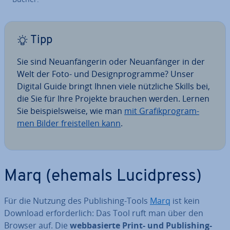
Tipp
Sie sind Neu­an­fän­ge­rin oder Neu­an­fän­ger in der
Welt der Foto- und De­sign­pro­gram­me? Unser
Digital Guide bringt Ihnen viele nützliche Skills bei,
die Sie für Ihre Projekte brauchen werden. Lernen
Sie bei­spiels­wei­se, wie man
mit Gra­fik­pro­gram­
men Bilder frei­stel­len kann
.
Marq (ehemals Lu­cid­press)
Für die Nutzung des Pu­bli­shing-Tools
Marq
ist kein
Download er­for­der­lich: Das Tool ruft man über den
Browser auf. Die
web­ba­sier­te Print- und Pu­bli­shing-