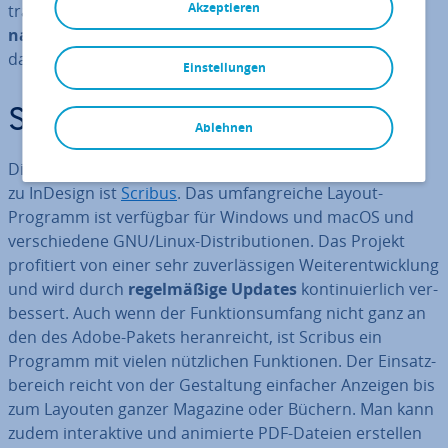
Akzeptieren
tragen. Aber es gibt auch einige
gute kos­ten­lo­se Al­ter­
na­ti­ven zu Adobe InDesign
– wir stellen Ihnen vier
davon vor.
Einstellungen
Scribus
Ablehnen
Die be­kann­tes­te und be­lieb­tes­te kos­ten­lo­se Al­ter­na­ti­ve
zu InDesign ist
Scribus
. Das um­fang­rei­che Layout-
Programm ist verfügbar für Windows und macOS und
ver­schie­de­ne GNU/Linux-Dis­tri­bu­tio­nen. Das Projekt
pro­fi­tiert von einer sehr zu­ver­läs­si­gen Wei­ter­ent­wick­lung
und wird durch
re­gel­mä­ßi­ge Updates
kon­ti­nu­ier­lich ver­
bes­sert. Auch wenn der Funk­ti­ons­um­fang nicht ganz an
den des Adobe-Pakets her­an­reicht, ist Scribus ein
Programm mit vielen nütz­li­chen Funk­tio­nen. Der Ein­satz­
be­reich reicht von der Ge­stal­tung einfacher Anzeigen bis
zum Layouten ganzer Magazine oder Büchern. Man kann
zudem in­ter­ak­ti­ve und animierte PDF-Dateien erstellen