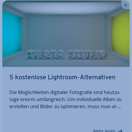
5 kos­ten­lo­se Lightroom-Al­ter­na­ti­ven
Die Mög­lich­kei­ten digitaler Fo­to­gra­fie sind heut­zu­
ta­ge enorm um­fang­reich. Um in­di­vi­du­el­le Alben zu
erstellen und Bilder zu op­ti­mie­ren, muss man al­
ler­dings nicht unbedingt auf kos­ten­pflich­ti­ge
Programme zu­rück­grei­fen. Wir zeigen die besten
kos­ten­lo­sen Lightroom-Al­ter­na­ti­ven, mit…
Mehr lesen