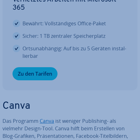
365
Bewährt: Voll­stän­di­ges Office-Paket
Sicher: 1 TB zentraler Spei­cher­platz
Orts­un­ab­hän­gig: Auf bis zu 5 Geräten in­stal­
lier­bar
Zu den Tarifen
Canva
Das Programm
Canva
ist weniger Pu­bli­shing- als
vielmehr Design-Tool. Canva hilft beim Erstellen von
Blog-Grafiken, Prä­sen­ta­tio­nen, Facebook-Ti­tel­bil­dern,