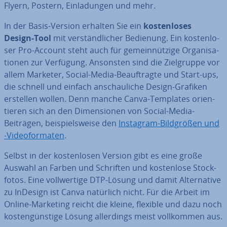
Flyern, Postern, Ein­la­dun­gen und mehr.
In der Basis-Version erhalten Sie ein
kos­ten­lo­ses
Design-Tool
mit ver­ständ­li­cher Bedienung. Ein kos­ten­lo­
ser Pro-Account steht auch für ge­mein­nüt­zi­ge Or­ga­ni­sa­
tio­nen zur Verfügung. Ansonsten sind die Ziel­grup­pe vor
allem Marketer, Social-Media-Be­auf­trag­te und Start-ups,
die schnell und einfach an­schau­li­che Design-Grafiken
erstellen wollen. Denn manche Canva-Templates ori­en­
tie­ren sich an den Di­men­sio­nen von Social-Media-
Beiträgen, bei­spiels­wei­se den
Instagram-Bild­grö­ßen und
-Vi­deo­for­ma­ten
.
Selbst in der kos­ten­lo­sen Version gibt es eine große
Auswahl an Farben und Schriften und kos­ten­lo­se Stock­
fo­tos. Eine voll­wer­ti­ge DTP-Lösung und damit Al­ter­na­ti­ve
zu InDesign ist Canva natürlich nicht. Für die Arbeit im
Online-Marketing reicht die kleine, flexible und dazu noch
kos­ten­güns­ti­ge Lösung al­ler­dings meist voll­kom­men aus.