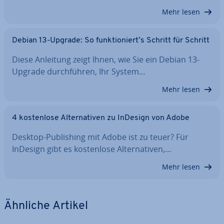
Mehr lesen
Debian 13-Upgrade: So funk­tio­niert’s Schritt für Schritt
Diese Anleitung zeigt Ihnen, wie Sie ein Debian 13-
Upgrade durch­füh­ren, Ihr System…
Mehr lesen
4 kos­ten­lo­se Al­ter­na­ti­ven zu InDesign von Adobe
Desktop-Pu­bli­shing mit Adobe ist zu teuer? Für
InDesign gibt es kos­ten­lo­se Al­ter­na­ti­ven,…
Mehr lesen
Ähnliche Artikel