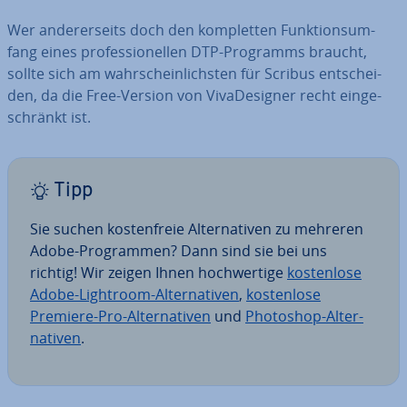
Wer an­de­rer­seits doch den kom­plet­ten Funk­ti­ons­um­
fang eines pro­fes­sio­nel­len DTP-Programms braucht,
sollte sich am wahr­schein­lichs­ten für Scribus ent­schei­
den, da die Free-Version von Viv­a­De­si­gner recht ein­ge­
schränkt ist.
Tipp
Sie suchen kos­ten­freie Al­ter­na­ti­ven zu mehreren
Adobe-Pro­gram­men? Dann sind sie bei uns
richtig! Wir zeigen Ihnen hoch­wer­ti­ge
kos­ten­lo­se
Adobe-Lightroom-Al­ter­na­ti­ven
,
kos­ten­lo­se
Premiere-Pro-Al­ter­na­ti­ven
und
Photoshop-Al­ter­
na­ti­ven
.