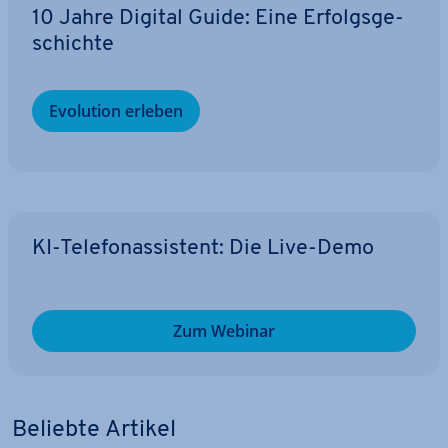
10 Jahre Digital Guide: Eine Er­folgs­ge­
schich­te
Evolution erleben
KI-Te­le­fon­as­sis­tent: Die Live-Demo
Zum Webinar
Beliebte Artikel