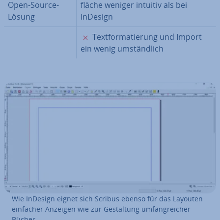
Open-Source-
flä­che weniger intuitiv als bei
Lösung
InDesign
✗
Text­for­ma­tie­rung und Import
ein wenig um­ständ­lich
Wie InDesign eignet sich Scribus ebenso für das Layouten
einfacher Anzeigen wie zur Ge­stal­tung um­fang­rei­cher
Bücher.