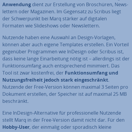
Anwendung
dient zur Er­stel­lung von Bro­schü­ren, News­
let­tern oder Magazinen. Im Gegensatz zu Scribus liegt
der Schwer­punkt bei Marq stärker auf digitalen
Formaten wie Slide­shows oder News­let­tern.
Nutzende haben eine Auswahl an Design-Vorlagen,
können aber auch eigene Templates erstellen. Ein Vorteil
gegenüber Pro­gram­men wie InDesign oder Scribus ist,
dass keine lange Ein­ar­bei­tung nötig ist – al­ler­dings ist der
Funk­ti­ons­um­fang auch ent­spre­chend minimiert. Das
Tool ist zwar kos­ten­frei, der
Funk­ti­ons­um­fang und
Nut­zungs­frei­heit jedoch stark ein­ge­schränkt
.
Nutzende der Free-Version können maximal 3 Seiten pro
Dokument erstellen, der Speicher ist auf maximal 25 MB
be­schränkt.
Eine InDesign-Al­ter­na­ti­ve für pro­fes­sio­nel­le Nutzende
stellt Marq in der Free-Version damit nicht dar. Für den
Hobby-User
, der einmalig oder spo­ra­disch kleine