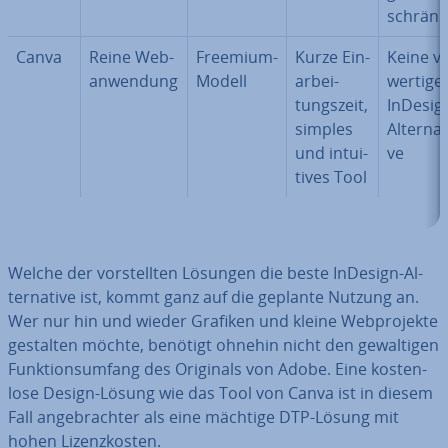
schränk
Canva
Reine Web­
Freemium-
Kurze Ein­
Keine vo
an­wen­dung
Modell
ar­bei­
wer­ti­ge
tungs­zeit,
InDesig
simples
Al­ter­na­t
und in­tui­
ve
ti­ves Tool
Welche der vor­stell­ten Lösungen die beste InDesign-Al­
ter­na­ti­ve ist, kommt ganz auf die geplante Nutzung an.
Wer nur hin und wieder Grafiken und kleine Web­pro­jek­te
gestalten möchte, benötigt ohnehin nicht den ge­wal­ti­gen
Funk­ti­ons­um­fang des Originals von Adobe. Eine kos­ten­
lo­se Design-Lösung wie das Tool von Canva ist in diesem
Fall an­ge­brach­ter als eine mächtige DTP-Lösung mit
hohen Li­zenz­kos­ten.