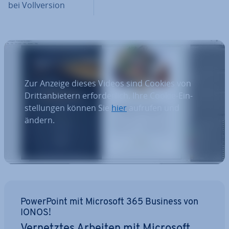
bei Voll­ver­si­on
Zur Anzeige dieses Videos sind Cookies von
Dritt­an­bie­tern er­for­der­lich. Ihre Cookie-Ein­
stel­lun­gen können Sie
hier
aufrufen und
ändern.
Power­Point mit Microsoft 365 Business von
IONOS!
Ver­netz­tes Arbeiten mit Microsoft