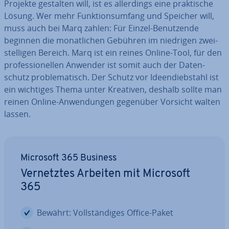
Projekte gestalten will, ist es al­ler­dings eine prak­ti­sche
Lösung. Wer mehr Funk­ti­ons­um­fang und Speicher will,
muss auch bei Marq zahlen: Für Einzel-Be­nut­zen­de
beginnen die mo­nat­li­chen Gebühren im niedrigen zwei­
stel­li­gen Bereich. Marq ist ein reines Online-Tool, für den
pro­fes­sio­nel­len Anwender ist somit auch der Da­ten­
schutz pro­ble­ma­tisch. Der Schutz vor Ideen­dieb­stahl ist
ein wichtiges Thema unter Kreativen, deshalb sollte man
reinen Online-An­wen­dun­gen gegenüber Vorsicht walten
lassen.
Microsoft 365 Business
Ver­netz­tes Arbeiten mit Microsoft
365
Bewährt: Voll­stän­di­ges Office-Paket