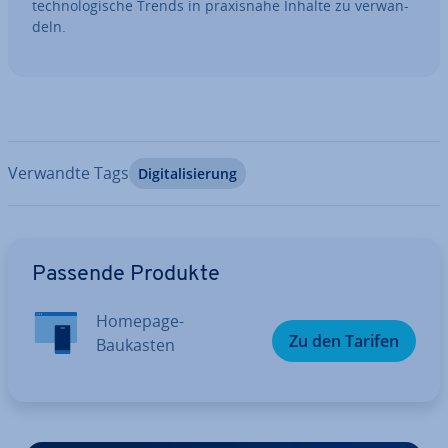
tech­no­lo­gi­sche Trends in pra­xis­na­he Inhalte zu ver­wan­
deln.
Verwandte Tags
Di­gi­ta­li­sie­rung
Zum Hauptmenü
Passende Produkte
Homepage-
Zu den Tarifen
Baukasten