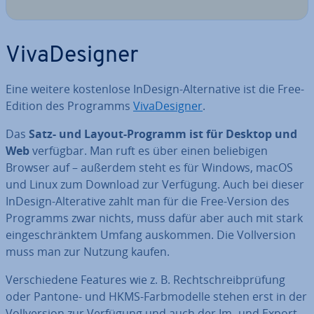
Viv­a­De­si­gner
Eine weitere kos­ten­lo­se InDesign-Al­ter­na­ti­ve ist die Free-
Edition des Programms
Viv­a­De­si­gner
.
Das
Satz- und Layout-Programm ist für Desktop und
Web
verfügbar. Man ruft es über einen be­lie­bi­gen
Browser auf – außerdem steht es für Windows, macOS
und Linux zum Download zur Verfügung. Auch bei dieser
InDesign-Al­tera­ti­ve zahlt man für die Free-Version des
Programms zwar nichts, muss dafür aber auch mit stark
ein­ge­schränk­tem Umfang auskommen. Die Voll­ver­si­on
muss man zur Nutzung kaufen.
Ver­schie­de­ne Features wie z. B. Recht­schreib­prü­fung
oder Pantone- und HKMS-Farb­mo­del­le stehen erst in der
Voll­ver­si­on zur Verfügung und auch der Im- und Export