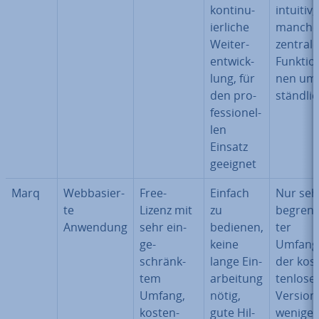
kon­ti­nu­
intuitiv,
ier­li­che
manche
Wei­ter­
zentrale
ent­wick­
Funk­tio­
lung, für
nen um
den pro­
ständ­li
fes­sio­nel­
len
Einsatz
geeignet
Marq
Web­ba­sier­
Free-
Einfach
Nur seh
te
Lizenz mit
zu
be­grenz
Anwendung
sehr ein­
bedienen,
ter
ge­
keine
Umfang 
schränk­
lange Ein­
der kos­
tem
ar­bei­tung
ten­lo­se
Umfang,
nötig,
Version
kos­ten­
gute Hil­
weniger