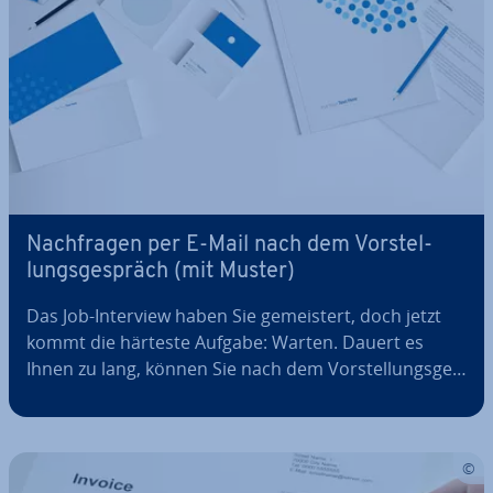
Nach­fra­gen per E-Mail nach dem Vor­stel­
lungs­ge­spräch (mit Muster)
Das Job-Interview haben Sie ge­meis­tert, doch jetzt
kommt die härteste Aufgabe: Warten. Dauert es
Ihnen zu lang, können Sie nach dem Vor­stel­lungs­ge­
spräch nach­fra­gen. Per E-Mail und mit einem Muster
umgehen Sie hierbei die heiklen Feh­ler­quel­len:
Drängeln und Un­höf­lich­keit könnten…