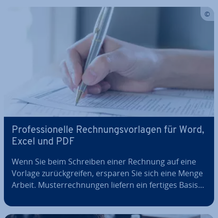
rech­nung dieser Art er­leich­tert die Buch­füh­rung und
spart Zeit und Kosten. Welche…
Pro­fes­sio­nel­le Rech­nungs­vor­la­gen für Word,
Excel und PDF
Wenn Sie beim Schreiben einer Rechnung auf eine
Vorlage zu­rück­grei­fen, ersparen Sie sich eine Menge
Arbeit. Mus­ter­rech­nun­gen liefern ein fertiges Ba­sis­
kon­strukt, das Sie nur um die re­le­van­ten Firmen-
und Kun­den­da­ten zu erweitern brauchen. Doch wie