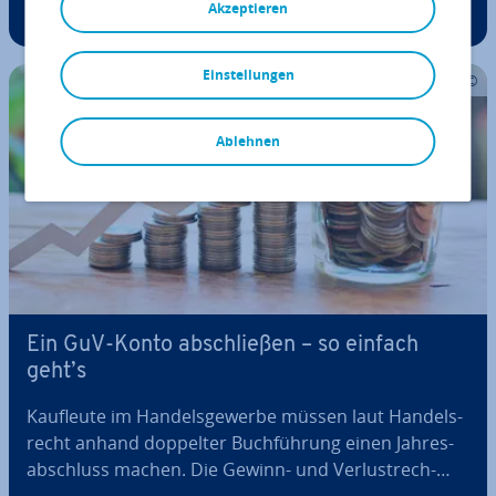
Akzeptieren
Vordruck zum kos­ten­lo­sen Download als Excel-
Tabelle. Darüber hinaus erfahren Sie, wer überhaupt
Einstellungen
ein Kas­sen­buch führen muss, welche Angaben…
Ablehnen
Ein GuV-Konto ab­schlie­ßen – so einfach
geht’s
Kaufleute im Han­dels­ge­wer­be müssen laut Han­dels­
recht anhand doppelter Buch­füh­rung einen Jah­res­
ab­schluss machen. Die Gewinn- und Ver­lust­rech­