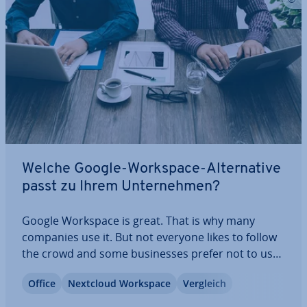
Welche Google-Workspace-Al­ter­na­ti­ve
passt zu Ihrem Un­ter­neh­men?
Google Workspace is great. That is why many
companies use it. But not everyone likes to follow
the crowd and some busi­nesses prefer not to use
Google’s office solution. Our article covers well-
Office
Nextcloud Workspace
Vergleich
known Google Workspace al­ter­na­ti­ves, and some
lesser-known options that might just be…