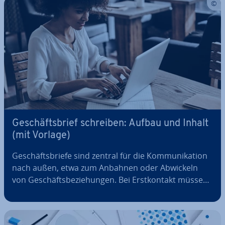
sieht ei­gent­lich das perfekte…
Ge­schäfts­brief schreiben: Aufbau und Inhalt
(mit Vorlage)
Ge­schäfts­brie­fe sind zentral für die Kom­mu­ni­ka­ti­on
nach außen, etwa zum Anbahnen oder Abwickeln
von Ge­schäfts­be­zie­hun­gen. Bei Erst­kon­takt müssen
sie dem Empfänger bzw. der Emp­fän­ge­rin wichtige
Infos über den Absender bzw. die Ab­sen­de­rin liefern.
Der Ge­setz­ge­ber schreibt je nach…