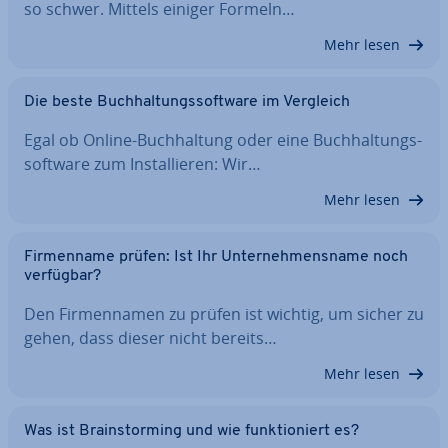
so schwer. Mittels einiger Formeln…
Mehr lesen
Die beste Buch­hal­tungs­soft­ware im Vergleich
Egal ob Online-Buch­hal­tung oder eine Buch­hal­tungs­
soft­ware zum In­stal­lie­ren: Wir…
Mehr lesen
Fir­men­na­me prüfen: Ist Ihr Un­ter­neh­mens­na­me noch
verfügbar?
Den Fir­men­na­men zu prüfen ist wichtig, um sicher zu
gehen, dass dieser nicht bereits…
Mehr lesen
Was ist Brain­stor­ming und wie funk­tio­niert es?