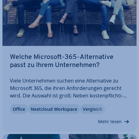
Welche Microsoft-365-Al­ter­na­ti­ve
passt zu Ihrem Un­ter­neh­men?
Viele Un­ter­neh­men suchen eine Al­ter­na­ti­ve zu
Microsoft 365, die ihren An­for­de­run­gen gerecht
wird. Die Auswahl ist groß: Neben kos­ten­pflich­ti­
gen Angeboten gibt es auch leis­tungs­star­ke Gra­tis­
Office
Nextcloud Workspace
Vergleich
lö­sun­gen. Wir ver­glei­chen ver­schie­de­ne Microsoft-
365-Al­ter­na­ti­ven und zeigen, welche Vor-…
Mehr lesen