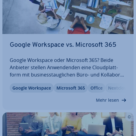
Google Workspace vs. Microsoft 365
Google Workspace oder Microsoft 365? Beide
Anbieter stellen An­wen­den­den eine Cloud­platt­
form mit busi­ness­taug­li­chen Büro- und Kol­la­bo­ra­
ti­ons­tools zur Verfügung. Auch die Preis­ge­stal­tung
Google Workspace
Microsoft 365
Office
Nextcloud W
ist ver­gleich­bar. Un­ter­neh­men, die Ar­beits­pro­zes­
se im Betrieb durch cloud­ba­sier­te An­wen­dun­gen…
Mehr lesen