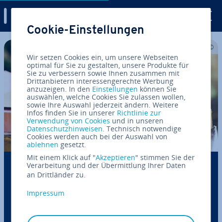
Digital Guide
Cookie-Einstellungen
Zum Haupt­in­halt springen
Wir setzen Cookies ein, um unsere Webseiten
optimal für Sie zu gestalten, unsere Produkte für
Sie zu verbessern sowie Ihnen zusammen mit
Drittanbietern interessengerechte Werbung
anzuzeigen. In den
Einstellungen
können Sie
auswählen, welche Cookies Sie zulassen wollen,
sowie Ihre Auswahl jederzeit ändern. Weitere
Infos finden Sie in unserer
Richtlinie zur
Verwendung von Cookies
und in unseren
Datenschutzhinweisen
. Technisch notwendige
Cookies werden auch bei der Auswahl von
ablehnen
gesetzt.
Mit einem Klick auf "
Akzeptieren
" stimmen Sie der
Verarbeitung und der Übermittlung Ihrer Daten
Kas­sen­buch-Vorlagen: Eine nützliche Hilfe
an Drittländer zu.
bei der Buch­hal­tung
Impressum
Sie möchten Ihr Kas­sen­buch elek­tro­nisch führen
und benötigen dafür eine prak­ti­sche Kas­sen­buch-
Vorlage? Bei uns finden Sie einen Kas­sen­buch-