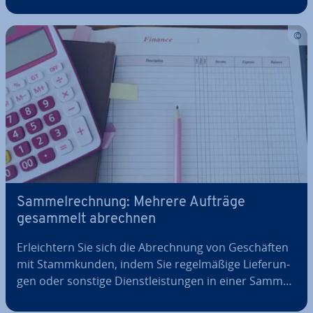
nung ist ein we­sent­li­cher Be­stand­teil davon. Schließ­
lich zeichnet sie ein de­tail­lier­tes Bild vom Erfolg des
ab­ge­lau­fe­nen Ge­schäfts­jahrs. Wenn…
Sam­mel­rech­nung: Mehrere Aufträge
gesammelt abrechnen
Er­leich­tern Sie sich die Ab­rech­nung von Ge­schäf­ten
mit Stamm­kun­den, indem Sie re­gel­mä­ßi­ge Lie­fe­run­
gen oder sonstige Dienst­leis­tun­gen in einer Sam­mel­
rech­nung zu­sam­men­fas­sen. Eine pe­ri­odi­sche Ab­