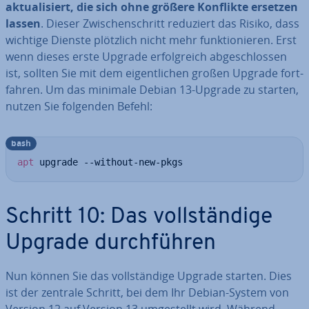
ak­tua­li­siert, die sich ohne größere Konflikte ersetzen
lassen
. Dieser Zwi­schen­schritt reduziert das Risiko, dass
wichtige Dienste plötzlich nicht mehr funk­tio­nie­ren. Erst
wenn dieses erste Upgrade er­folg­reich ab­ge­schlos­sen
ist, sollten Sie mit dem ei­gent­li­chen großen Upgrade fort­
fah­ren. Um das minimale Debian 13-Upgrade zu starten,
nutzen Sie folgenden Befehl:
bash
apt
 upgrade --without-new-pkgs
Schritt 10: Das voll­stän­di­ge
Upgrade durch­füh­ren
Nun können Sie das voll­stän­di­ge Upgrade starten. Dies
ist der zentrale Schritt, bei dem Ihr Debian-System von