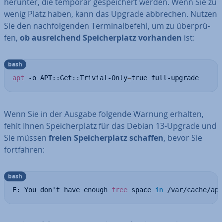
herunter, die temporär ge­spei­chert werden. Wenn Sie zu
wenig Platz haben, kann das Upgrade abbrechen. Nutzen
Sie den nach­fol­gen­den Ter­mi­nal­be­fehl, um zu über­prü­
fen,
ob aus­rei­chend Spei­cher­platz vorhanden
ist:
bash
apt
 -o APT::Get::Trivial-Only
=
true full-upgrade
Wenn Sie in der Ausgabe folgende Warnung erhalten,
fehlt Ihnen Spei­cher­platz für das Debian 13-Upgrade und
Sie müssen
freien Spei­cher­platz schaffen
, bevor Sie
fort­fah­ren:
bash
E: You don't have enough 
free
 space 
in
 /var/cache/ap