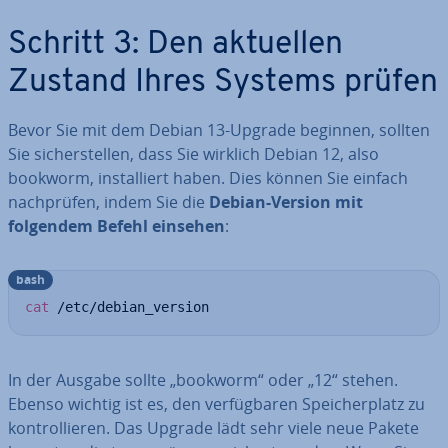
Schritt 3: Den aktuellen
Zustand Ihres Systems prüfen
Bevor Sie mit dem Debian 13-Upgrade beginnen, sollten
Sie si­cher­stel­len, dass Sie wirklich Debian 12, also
bookworm, in­stal­liert haben. Dies können Sie einfach
nach­prü­fen, indem Sie die
Debian-Version mit
folgendem Befehl einsehen
:
bash
cat
 /etc/debian_version
In der Ausgabe sollte „bookworm“ oder „12“ stehen.
Ebenso wichtig ist es, den ver­füg­ba­ren Spei­cher­platz zu
kon­trol­lie­ren. Das Upgrade lädt sehr viele neue Pakete