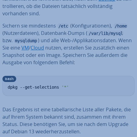
trol­lie­ren, ob die Dateien tat­säch­lich voll­stän­dig
vorhanden sind.
Sichern sie min­des­tens
(Kon­fi­gu­ra­tio­nen),
/etc
/home
(Nut­zer­da­tei­en), Datenbank-Dumps (
/var/lib/mysql
bzw.
) und alle Web-/Ap­pli­ka­ti­ons­da­ten. Wenn
mysqldump
Sie eine
VM
/
Cloud
nutzen, erstellen Sie zu­sätz­lich einen
Snapshot oder ein Image. Speichern Sie außerdem die
Ausgabe von folgendem Befehl:
bash
dpkg --get-selections 
'*'
Das Ergebnis ist eine ta­bel­la­ri­sche Liste aller Pakete, die
auf Ihrem System bekannt sind, zusammen mit ihrem
Status. Diese benötigen Sie, um sie nach dem Upgrade
auf Debian 13 wie­der­her­zu­stel­len.