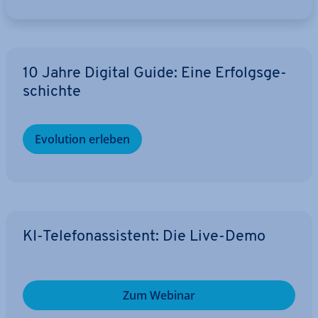
10 Jahre Digital Guide: Eine Er­folgs­ge­
schich­te
Evolution erleben
KI-Te­le­fon­as­sis­tent: Die Live-Demo
Zum Webinar