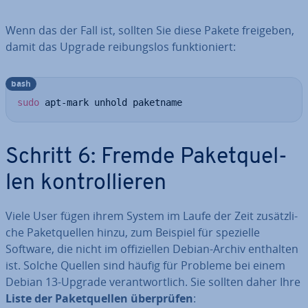
Wenn das der Fall ist, sollten Sie diese Pakete freigeben,
damit das Upgrade rei­bungs­los funk­tio­niert:
bash
sudo
 apt-mark unhold paketname
Schritt 6: Fremde Pa­ket­quel­
len kon­trol­lie­ren
Viele User fügen ihrem System im Laufe der Zeit zu­sätz­li­
che Pa­ket­quel­len hinzu, zum Beispiel für spezielle
Software, die nicht im of­fi­zi­el­len Debian-Archiv enthalten
ist. Solche Quellen sind häufig für Probleme bei einem
Debian 13-Upgrade ver­ant­wort­lich. Sie sollten daher Ihre
Liste der Pa­ket­quel­len über­prü­fen
: