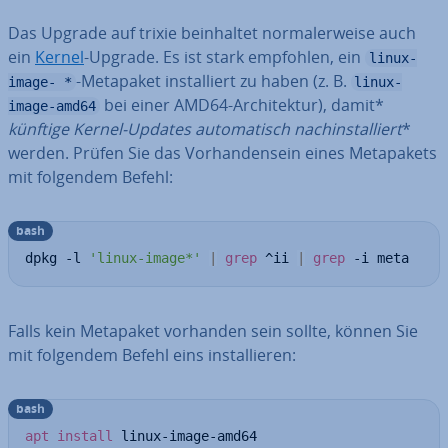
Das Upgrade auf trixie be­inhal­tet nor­ma­ler­wei­se auch
ein
Kernel
-Upgrade. Es ist stark empfohlen, ein
linux-
-Metapaket in­stal­liert zu haben (z. B.
image- *
linux-
bei einer AMD64-Ar­chi­tek­tur), damit*
image-amd64
künftige Kernel-Updates au­to­ma­tisch nach­in­stal­liert
*
werden. Prüfen Sie das Vor­han­den­sein eines Me­ta­pa­kets
mit folgendem Befehl:
bash
dpkg -l 
'linux-image*'
|
grep
 ^ii 
|
grep
 -i meta
Falls kein Metapaket vorhanden sein sollte, können Sie
mit folgendem Befehl eins in­stal­lie­ren:
bash
apt
install
 linux-image-amd64