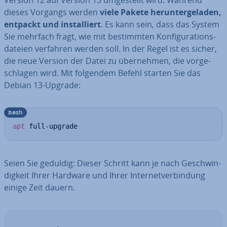
Version 12 auf Version 13 um­ge­stellt wird. Während
dieses Vorgangs werden
viele Pakete her­un­ter­ge­la­den,
entpackt und in­stal­liert
. Es kann sein, dass das System
Sie mehrfach fragt, wie mit be­stimm­ten Kon­fi­gu­ra­ti­ons­
da­tei­en verfahren werden soll. In der Regel ist es sicher,
die neue Version der Datei zu über­neh­men, die vor­ge­
schla­gen wird. Mit folgendem Befehl starten Sie das
Debian 13-Upgrade:
bash
apt
 full-upgrade
Seien Sie geduldig: Dieser Schritt kann je nach Ge­schwin­
dig­keit Ihrer Hardware und Ihrer In­ter­net­ver­bin­dung
einige Zeit dauern.