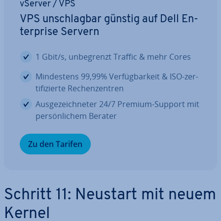
vServer / VPS
VPS un­schlag­bar günstig auf Dell En­
ter­pri­se Servern
1 Gbit/s, un­be­grenzt Traffic & mehr Cores
Min­des­tens 99,99% Ver­füg­bar­keit & ISO-zer­
ti­fi­zier­te Re­chen­zen­tren
Aus­ge­zeich­ne­ter 24/7 Premium-Support mit
per­sön­li­chem Berater
Zu den Tarifen
Schritt 11: Neustart mit neuem
Kernel