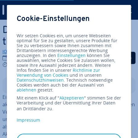
Digital Guide
Cookie-Einstellungen
Zum Haupt­in­halt springen
Debian 13-Upgrade: So funk­
Wir setzen Cookies ein, um unsere Webseiten
tio­niert’s Schritt für Schritt
optimal für Sie zu gestalten, unsere Produkte für
Sie zu verbessern sowie Ihnen zusammen mit
Drittanbietern interessengerechte Werbung
IONOS Redaktion
anzuzeigen. In den
Einstellungen
können Sie
Auf Facebook teilen
Auf Twitter teilen
Auf LinkedIn tei
22.09.2025
auswählen, welche Cookies Sie zulassen wollen,
8 mins
sowie Ihre Auswahl jederzeit ändern. Weitere
Infos finden Sie in unserer
Richtlinie zur
Verwendung von Cookies
und in unseren
Datenschutzhinweisen
. Technisch notwendige
Cookies werden auch bei der Auswahl von
In­halts­ver­zeich­nis
ablehnen
gesetzt.
Ein Debian 13-Upgrade ist ein Schritt, um Ihr System
Mit einem Klick auf "
Akzeptieren
" stimmen Sie der
Verarbeitung und der Übermittlung Ihrer Daten
aktuell, sicher und zu­kunfts­fä­hig zu halten. Mit der neuen
an Drittländer zu.
Version trixie bringt Debian zahl­rei­che Ver­bes­se­run­gen
und ak­tua­li­sier­te Soft­ware­pa­ke­te, die sowohl für Server
Impressum
als auch für Desktop-Systeme relevant sind. Die sichere
Ak­tua­li­sie­rung von Debian 12 (bookworm) ist dabei in