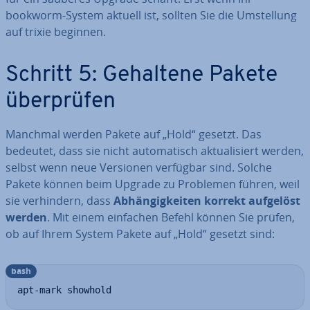
bookworm-System aktuell ist, sollten Sie die Um­stel­lung
auf trixie beginnen.
Schritt 5: Gehaltene Pakete
über­prü­fen
Manchmal werden Pakete auf „Hold“ gesetzt. Das
bedeutet, dass sie nicht au­to­ma­tisch ak­tua­li­siert werden,
selbst wenn neue Versionen verfügbar sind. Solche
Pakete können beim Upgrade zu Problemen führen, weil
sie ver­hin­dern, dass
Ab­hän­gig­kei­ten korrekt aufgelöst
werden
. Mit einem einfachen Befehl können Sie prüfen,
ob auf Ihrem System Pakete auf „Hold“ gesetzt sind:
bash
apt-mark showhold