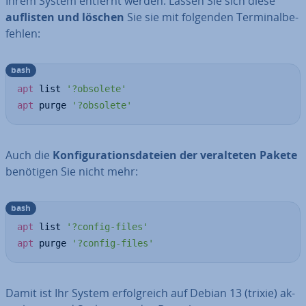
Ihrem System entfernt werden. Lassen Sie sich diese
auflisten und löschen
Sie sie mit folgenden Ter­mi­nal­be­
feh­len:
bash
apt
 list 
'?obsolete'
apt
 purge 
'?obsolete'
Auch die
Kon­fi­gu­ra­ti­ons­da­tei­en der ver­al­te­ten Pakete
benötigen Sie nicht mehr:
bash
apt
 list 
'?config-files'
apt
 purge 
'?config-files'
Damit ist Ihr System er­folg­reich auf Debian 13 (trixie) ak­