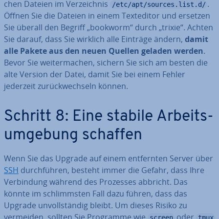
chen Dateien im Ver­zeich­nis
.
/etc/apt/sources.list.d/
Öffnen Sie die Dateien in einem Text­edi­tor und ersetzen
Sie überall den Begriff „bookworm“ durch „trixie“. Achten
Sie darauf, dass Sie wirklich alle Einträge ändern,
damit
alle Pakete aus den neuen Quellen geladen werden
.
Bevor Sie wei­ter­ma­chen, sichern Sie sich am besten die
alte Version der Datei, damit Sie bei einem Fehler
jederzeit zu­rück­wech­seln können.
Schritt 8: Eine stabile Ar­beits­
um­ge­bung schaffen
Wenn Sie das Upgrade auf einem ent­fern­ten Server über
SSH
durch­füh­ren, besteht immer die Gefahr, dass Ihre
Ver­bin­dung während des Prozesses abbricht. Das
könnte im schlimms­ten Fall dazu führen, dass das
Upgrade un­voll­stän­dig bleibt. Um dieses Risiko zu
vermeiden, sollten Sie Programme wie
oder
screen
tmux