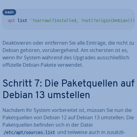
bash
apt
 list 
'?narrow(?installed, ?not(?origin(Debian)))
De­ak­ti­vie­ren oder entfernen Sie alle Einträge, die nicht zu
Debian gehören, vor­über­ge­hend. Am si­chers­ten ist es,
wenn Ihr System während des Upgrades aus­schließ­lich
of­fi­zi­el­le Debian-Pakete verwendet.
Schritt 7: Die Pa­ket­quel­len auf
Debian 13 umstellen
Nachdem Ihr System vor­be­rei­tet ist, müssen Sie nun die
Pa­ket­quel­len von Debian 12 auf Debian 13 umstellen. Die
Pa­ket­quel­len befinden sich in der Datei
und teilweise auch in zu­sätz­li­
/etc/apt/sources.list