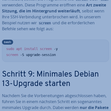
verwenden. Diese Programme eröffnen eine
Art zweite
Sitzung, die im Hin­ter­grund wei­ter­läuft
, selbst wenn
Ihre SSH-Ver­bin­dung un­ter­bro­chen wird. In unserem
Beispiel nutzen wir
und die er­for­der­li­chen
screen
Befehle sehen wie folgt aus:
bash
sudo
apt
install
screen
screen
 -S upgrade-session
Schritt 9: Minimales Debian
13-Upgrade starten
Nachdem Sie die Vor­be­rei­tun­gen ab­ge­schlos­sen haben,
führen Sie in einem nächsten Schritt ein so­ge­nann­tes
minimales Upgrade durch. Dabei werden
nur die Pakete