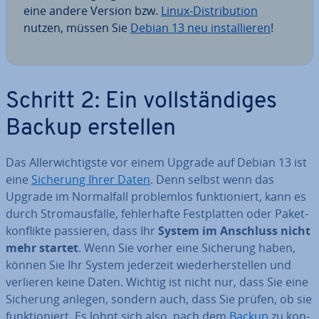
eine andere Version bzw.
Linux-Dis­tri­bu­ti­on
nutzen, müssen Sie
Debian 13 neu in­stal­lie­ren
!
Schritt 2: Ein voll­stän­di­ges
Backup erstellen
Das Al­ler­wich­tigs­te vor einem Upgrade auf Debian 13 ist
eine
Sicherung Ihrer Daten
. Denn selbst wenn das
Upgrade im Nor­mal­fall pro­blem­los funk­tio­niert, kann es
durch Strom­aus­fäl­le, feh­ler­haf­te Fest­plat­ten oder Pa­ket­
kon­flik­te passieren, dass Ihr
System im Anschluss nicht
mehr startet
. Wenn Sie vorher eine Sicherung haben,
können Sie Ihr System jederzeit wie­der­her­stel­len und
verlieren keine Daten. Wichtig ist nicht nur, dass Sie eine
Sicherung anlegen, sondern auch, dass Sie prüfen, ob sie
funk­tio­niert. Es lohnt sich also, nach dem
Backup
zu kon­