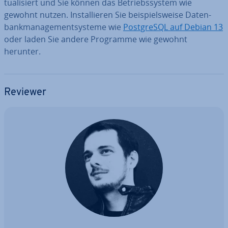
tua­li­siert und Sie können das Be­triebs­sys­tem wie
gewohnt nutzen. In­stal­lie­ren Sie bei­spiels­wei­se Da­ten­
bank­ma­nage­ment­sys­te­me wie
Post­greS­QL auf Debian 13
oder laden Sie andere Programme wie gewohnt
herunter.
Reviewer