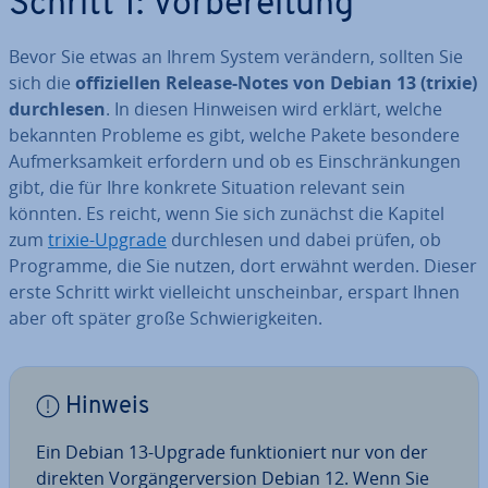
Schritt 1: Vor­be­rei­tung
Bevor Sie etwas an Ihrem System verändern, sollten Sie
sich die
of­fi­zi­el­len Release-Notes von Debian 13 (trixie)
durch­le­sen
. In diesen Hinweisen wird erklärt, welche
bekannten Probleme es gibt, welche Pakete besondere
Auf­merk­sam­keit erfordern und ob es Ein­schrän­kun­gen
gibt, die für Ihre konkrete Situation relevant sein
könnten. Es reicht, wenn Sie sich zunächst die Kapitel
zum
trixie-Upgrade
durch­le­sen und dabei prüfen, ob
Programme, die Sie nutzen, dort erwähnt werden. Dieser
erste Schritt wirkt viel­leicht un­schein­bar, erspart Ihnen
aber oft später große Schwie­rig­kei­ten.
Hinweis
Ein Debian 13-Upgrade funk­tio­niert nur von der
direkten Vor­gän­ger­ver­si­on Debian 12. Wenn Sie