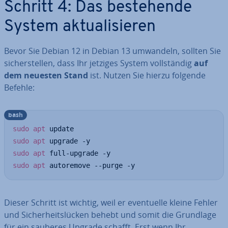
Schritt 4: Das be­stehen­de
System ak­tua­li­sie­ren
Bevor Sie Debian 12 in Debian 13 umwandeln, sollten Sie
si­cher­stel­len, dass Ihr jetziges System voll­stän­dig
auf
dem neuesten Stand
ist. Nutzen Sie hierzu folgende
Befehle:
bash
sudo
apt
sudo
apt
sudo
apt
sudo
apt
 autoremove --purge -y
Dieser Schritt ist wichtig, weil er even­tu­el­le kleine Fehler
und Si­cher­heits­lü­cken behebt und somit die Grundlage
für ein sauberes Upgrade schafft. Erst wenn Ihr