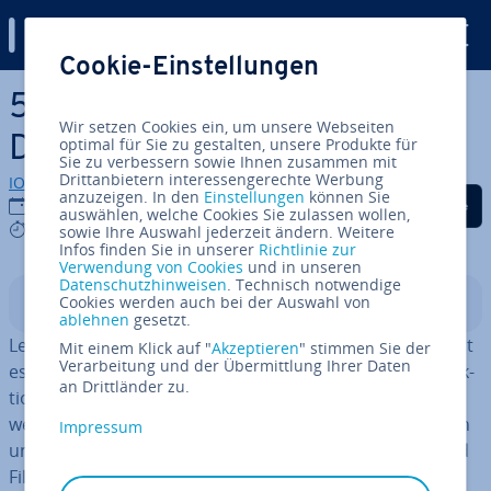
Digital Guide
Cookie-Einstellungen
Zum Haupt­in­halt springen
5 Nextcloud-Al­ter­na­ti­ven im
Wir setzen Cookies ein, um unsere Webseiten
Di­rekt­ver­gleich
optimal für Sie zu gestalten, unsere Produkte für
Sie zu verbessern sowie Ihnen zusammen mit
Drittanbietern interessengerechte Werbung
IONOS Redaktion
anzuzeigen. In den
Einstellungen
können Sie
Auf Facebook teilen
Auf Twitter teilen
Auf LinkedIn tei
09.04.2026
auswählen, welche Cookies Sie zulassen wollen,
9 mins
sowie Ihre Auswahl jederzeit ändern. Weitere
Infos finden Sie in unserer
Richtlinie zur
Verwendung von Cookies
und in unseren
Datenschutzhinweisen
. Technisch notwendige
Cookies werden auch bei der Auswahl von
In­halts­ver­zeich­nis
ablehnen
gesetzt.
Leis­tungs­star­ke, quell­of­fe­ne Nextcloud-Al­ter­na­ti­ven gibt
Mit einem Klick auf "
Akzeptieren
" stimmen Sie der
Verarbeitung und der Übermittlung Ihrer Daten
es viele. Sie un­ter­schei­den sich jedoch deutlich bei Funk­
an Drittländer zu.
tio­nen, Da­ten­schutz und Ein­satz­be­reich. Wir zeigen,
welche Lösungen sich für welche An­for­de­run­gen eignen
Impressum
und wie ownCloud, Seafile, Syncthing, Spar­kle­Sha­re und
FileCloud im Vergleich ab­schnei­den.