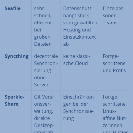
Seafile
sehr
Da­ten­schutz
Ein­zel­per­
schnell,
hängt stark
so­nen,
effizient
vom gewählten
Teams
bei
Hosting und
großen
Ein­satz­kon­text
Dateien
ab
Syncthing
de­zen­tra­le
keine klas­si­
Fort­ge­
Syn­chro­ni­
sche Cloud
schrit­te­ne
sie­rung
und Profis
ohne
Server
Spar­kle­
Git-Ver­si­
Ein­schrän­kun­
Fort­ge­
Sha­re
ons­ver­
gen bei der
schrit­te­ne,
wal­tung,
Syn­chro­ni­sie­
Linux-
direkte
rung
affine Nut­
Desktop-
ze­rin­nen
In­te­gra­ti­
und Nutzer