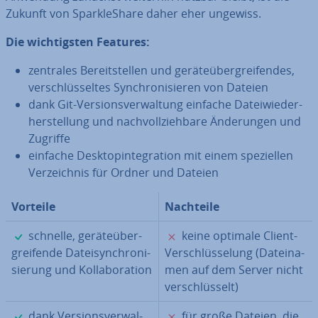
Zukunft von Spar­kle­Sha­re daher eher ungewiss.
Die wich­tigs­ten Features:
zentrales Be­reit­stel­len und ge­rä­te­über­grei­fen­des,
ver­schlüs­sel­tes Syn­chro­ni­sie­ren von Dateien
dank Git-Ver­si­ons­ver­wal­tung einfache Da­tei­wie­der­
her­stel­lung und nach­voll­zieh­ba­re Än­de­run­gen und
Zugriffe
einfache Desk­top­in­te­gra­ti­on mit einem spe­zi­el­len
Ver­zeich­nis für Ordner und Dateien
Vorteile
Nachteile
✓
✗
schnelle, ge­rä­te­über­
keine optimale Client-
grei­fen­de Da­tei­syn­chro­ni­
Ver­schlüs­se­lung (Da­tei­na­
sie­rung und Kol­la­bo­ra­ti­on
men auf dem Server nicht
ver­schlüs­selt)
✓
✗
dank Ver­si­ons­ver­wal­
für große Dateien, die