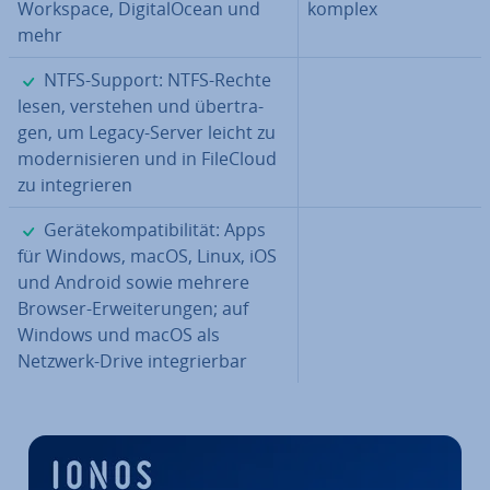
Workspace, Di­gi­talO­ce­an und
komplex
mehr
✓
NTFS-Support: NTFS-Rechte
lesen, verstehen und über­tra­
gen, um Legacy-Server leicht zu
mo­der­ni­sie­ren und in FileCloud
zu in­te­grie­ren
✓
Ge­rä­te­kom­pa­ti­bi­li­tät: Apps
für Windows, macOS, Linux, iOS
und Android sowie mehrere
Browser-Er­wei­te­run­gen; auf
Windows und macOS als
Netzwerk-Drive in­te­grier­bar