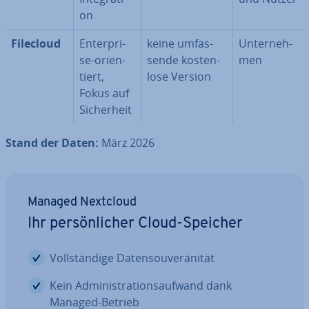
on
Filecloud
En­ter­pri­
keine um­fas­
Un­ter­neh­
se-ori­en­
sen­de kos­ten­
men
tiert,
lo­se Version
Fokus auf
Si­cher­heit
Stand der Daten:
März 2026
Managed Nextcloud
Ihr per­sön­li­cher Cloud-Speicher
Voll­stän­di­ge Da­ten­sou­ve­rä­ni­tät
Kein Ad­mi­nis­tra­ti­ons­auf­wand dank
Managed-Betrieb