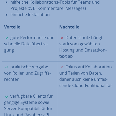
hilf­rei­che Kol­la­bo­ra­ti­ons-Tools für Teams und
Projekte (z. B. Kom­men­ta­re, Messages)
einfache In­stal­la­ti­on
Vorteile
Nachteile
✓
✗
gute Per­for­mance und
Da­ten­schutz hängt
schnelle Da­tei­über­tra­
stark vom gewählten
gung
Hosting und Ein­satz­kon­
text ab
✓
✗
prak­ti­sche Vergabe
Fokus auf Kol­la­bo­ra­ti­on
von Rollen und Zu­griffs­
und Teilen von Daten,
rech­ten
daher auch keine um­fas­
sen­de Cloud-Funk­tio­na­li­tät
✓
ver­füg­ba­re Clients für
gängige Systeme sowie
Server-Kom­pa­ti­bi­li­tät für
Linux und Raspberry Pi