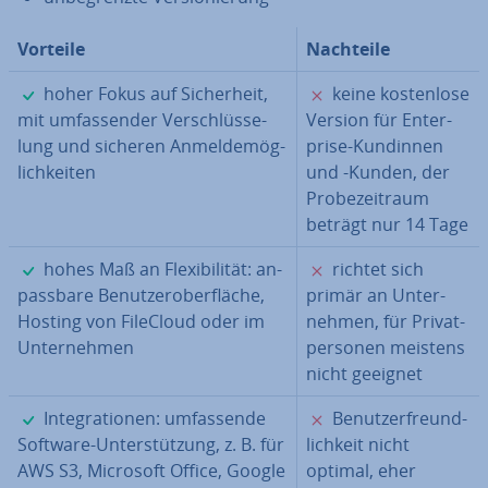
Vorteile
Nachteile
✓
✗
hoher Fokus auf Si­cher­heit,
keine kos­ten­lo­se
mit um­fas­sen­der Ver­schlüs­se­
Version für En­ter­
lung und sicheren An­mel­de­mög­
pri­se-Kundinnen
lich­kei­ten
und -Kunden, der
Pro­be­zeit­raum
beträgt nur 14 Tage
✓
✗
hohes Maß an Fle­xi­bi­li­tät: an­
richtet sich
pass­ba­re Be­nut­zer­ober­flä­che,
primär an Un­ter­
Hosting von FileCloud oder im
neh­men, für Pri­vat­
Un­ter­neh­men
per­so­nen meistens
nicht geeignet
✓
✗
In­te­gra­tio­nen: um­fas­sen­de
Be­nut­zer­freund­
Software-Un­ter­stüt­zung, z. B. für
lich­keit nicht
AWS S3, Microsoft Office, Google
optimal, eher