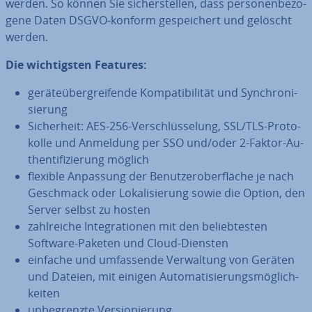
werden. So können Sie si­cher­stel­len, dass per­so­nen­be­zo­
ge­ne Daten DSGVO-konform ge­spei­chert und gelöscht
werden.
Die wich­tigs­ten Features:
ge­rä­te­über­grei­fen­de Kom­pa­ti­bi­li­tät und Syn­chro­ni­
sie­rung
Si­cher­heit: AES-256-Ver­schlüs­se­lung, SSL/TLS-Pro­to­
kol­le und Anmeldung per SSO und/oder 2-Faktor-Au­
then­ti­fi­zie­rung möglich
flexible Anpassung der Be­nut­zer­ober­flä­che je nach
Geschmack oder Lo­ka­li­sie­rung sowie die Option, den
Server selbst zu hosten
zahl­rei­che In­te­gra­tio­nen mit den be­lieb­tes­ten
Software-Paketen und Cloud-Diensten
einfache und um­fas­sen­de Ver­wal­tung von Geräten
und Dateien, mit einigen Au­to­ma­ti­sie­rungs­mög­lich­
kei­ten
un­be­grenz­te Ver­sio­nie­rung