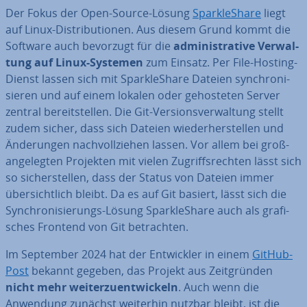
Der Fokus der Open-Source-Lösung
Spar­kle­Sha­re
liegt
auf Linux-Dis­tri­bu­tio­nen. Aus diesem Grund kommt die
Software auch bevorzugt für die
ad­mi­nis­tra­ti­ve Ver­wal­
tung auf Linux-Systemen
zum Einsatz. Per File-Hosting-
Dienst lassen sich mit Spar­kle­Sha­re Dateien syn­chro­ni­
sie­ren und auf einem lokalen oder ge­hos­te­ten Server
zentral be­reit­stel­len. Die Git-Ver­si­ons­ver­wal­tung stellt
zudem sicher, dass sich Dateien wie­der­her­stel­len und
Än­de­run­gen nach­voll­zie­hen lassen. Vor allem bei groß­
an­ge­leg­ten Projekten mit vielen Zu­griffs­rech­ten lässt sich
so si­cher­stel­len, dass der Status von Dateien immer
über­sicht­lich bleibt. Da es auf Git basiert, lässt sich die
Syn­chro­ni­sie­rungs-Lösung Spar­kle­Sha­re auch als gra­fi­
sches Frontend von Git be­trach­ten.
Im September 2024 hat der Ent­wick­ler in einem
GitHub-
Post
bekannt gegeben, das Projekt aus Zeit­grün­den
nicht mehr wei­ter­zu­ent­wi­ckeln
. Auch wenn die
Anwendung zunächst weiterhin nutzbar bleibt, ist die