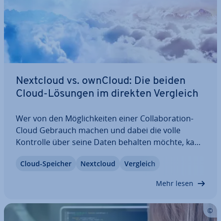
Nextcloud vs. ownCloud: Die beiden
Cloud-Lösungen im direkten Vergleich
Wer von den Mög­lich­kei­ten einer Col­la­bo­ra­ti­on-
Cloud Gebrauch machen und dabei die volle
Kontrolle über seine Daten behalten möchte, kann
sich diesen Wunsch durch das Hosting eines
Cloud-Speicher
Nextcloud
Vergleich
eigenen Cloud-Server-Dienstes erfüllen. Zwei ent­
spre­chen­de Lösungen, die sich auf nahezu jedem…
Mehr lesen