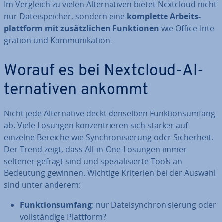
Im Vergleich zu vielen Al­ter­na­ti­ven bietet Nextcloud nicht
nur Da­tei­spei­cher, sondern eine
komplette Ar­beits­
platt­form mit zu­sätz­li­chen Funk­tio­nen
wie Office-In­te­
gra­ti­on und Kom­mu­ni­ka­ti­on.
Worauf es bei Nextcloud-Al­
ter­na­ti­ven ankommt
Nicht jede Al­ter­na­ti­ve deckt denselben Funk­ti­ons­um­fang
ab. Viele Lösungen kon­zen­trie­ren sich stärker auf
einzelne Bereiche wie Syn­chro­ni­sie­rung oder Si­cher­heit.
Der Trend zeigt, dass All-in-One-Lösungen immer
seltener gefragt sind und spe­zia­li­sier­te Tools an
Bedeutung gewinnen. Wichtige Kriterien bei der Auswahl
sind unter anderem:
Funk­ti­ons­um­fang
: nur Da­tei­syn­chro­ni­sie­rung oder
voll­stän­di­ge Plattform?