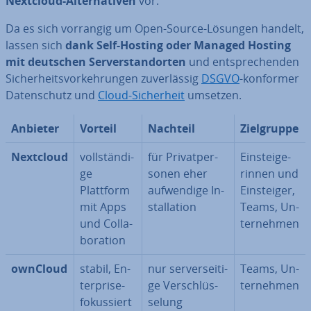
Nextcloud-Al­ter­na­ti­ven
vor.
Da es sich vorrangig um Open-Source-Lösungen handelt,
lassen sich
dank Self-Hosting oder Managed Hosting
mit deutschen Ser­ver­stand­or­ten
und ent­spre­chen­den
Si­cher­heits­vor­keh­run­gen zu­ver­läs­sig
DSGVO
-konformer
Da­ten­schutz und
Cloud-Si­cher­heit
umsetzen.
Anbieter
Vorteil
Nachteil
Ziel­grup­pe
Nextcloud
voll­stän­di­
für Pri­vat­per­
Ein­stei­ge­
ge
so­nen eher
rin­nen und
Plattform
auf­wen­di­ge In­
Ein­stei­ger,
mit Apps
stal­la­ti­on
Teams, Un­
und Col­la­
ter­neh­men
bo­ra­ti­on
ownCloud
stabil, En­
nur ser­ver­sei­ti­
Teams, Un­
ter­pri­se-
ge Ver­schlüs­
ter­neh­men
fo­kus­siert
se­lung