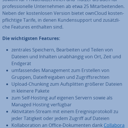
pro­fes­sio­nel­le Un­ter­neh­men ab etwa 25 Mit­ar­bei­ten­den.
Neben der kos­ten­lo­sen Version bietet ownCloud kos­ten­
pflich­ti­ge Tarife, in denen Kun­den­sup­port und zu­sätz­li­
che Features enthalten sind.
Die wich­tigs­ten Features:
zentrales Speichern, Be­ar­bei­ten und Teilen von
Dateien und Inhalten un­ab­hän­gig von Ort, Zeit und
Endgerät
um­fas­sen­des Ma­nage­ment zum Erstellen von
Gruppen, Da­tei­frei­ga­ben und Zu­griffs­rech­ten
Upload-Chunking zum Auf­split­ten größerer Dateien
in kleinere Pakete
zum Self-Hosting auf eigenen Servern sowie als
Managed Hosting verfügbar
Ak­ti­vi­tä­ten-Stream mit einem Er­eig­nis­pro­to­koll zu
jeder Tätigkeit oder jedem Zugriff auf Dateien
Kol­la­bo­ra­ti­on an Office-Do­ku­men­ten dank
Collabora