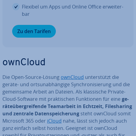
Flexibel um Apps und Online Office er­wei­ter­
bar
Zu den Tarifen
ownCloud
Die Open-Source-Lösung
ownCloud
un­ter­stützt die
geräte- und orts­un­ab­hän­gi­ge Syn­chro­ni­sie­rung und die
ge­mein­sa­me Arbeit an Dateien. Als klas­si­sche Private-
Cloud-Software mit prak­ti­schen Funk­tio­nen für eine
ge­
rä­te­über­grei­fen­de Team­ar­beit in Echtzeit, File­sha­ring
und zentrale Da­ten­spei­che­rung
steht ownCloud somit
Microsoft 365 oder
iCloud
nahe, lässt sich jedoch auch
ganz einfach selbst hosten. Geeignet ist ownCloud
sowohl für Pri­vat­nut­ze­rin­nen und -nutzer als auch für