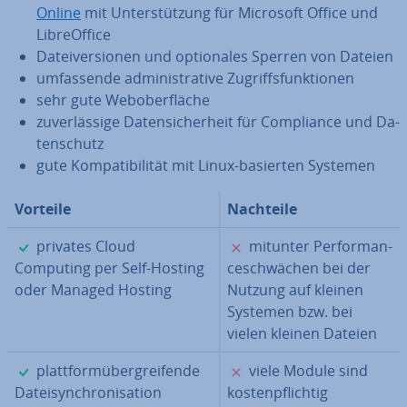
Online
mit Un­ter­stüt­zung für Microsoft Office und
Libre­Of­fice
Da­tei­ver­sio­nen und op­tio­na­les Sperren von Dateien
um­fas­sen­de ad­mi­nis­tra­ti­ve Zu­griffs­funk­tio­nen
sehr gute Web­ober­flä­che
zu­ver­läs­si­ge Da­ten­si­cher­heit für Com­pli­ance und Da­
ten­schutz
gute Kom­pa­ti­bi­li­tät mit Linux-basierten Systemen
Vorteile
Nachteile
✓
✗
privates Cloud
mitunter Per­for­man­
Computing per Self-Hosting
ce­schwä­chen bei der
oder Managed Hosting
Nutzung auf kleinen
Systemen bzw. bei
vielen kleinen Dateien
✓
✗
platt­form­über­grei­fen­de
viele Module sind
Da­tei­syn­chro­ni­sa­ti­on
kos­ten­pflich­tig