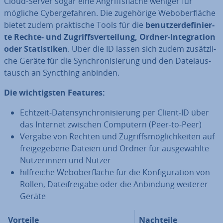
Cloud-Server sogar eine An­griffs­flä­che weniger für
mögliche Cy­ber­ge­fah­ren. Die zu­ge­hö­ri­ge Web­ober­flä­che
bietet zudem prak­ti­sche Tools für die
be­nut­zer­de­fi­nier­
te Rechte- und Zu­griffs­ver­tei­lung, Ordner-In­te­gra­ti­on
oder Sta­tis­ti­ken
. Über die ID lassen sich zudem zu­sätz­li­
che Geräte für die Syn­chro­ni­sie­rung und den Da­tei­aus­
tausch an Syncthing anbinden.
Die wich­tigs­ten Features:
Echtzeit-Da­ten­syn­chro­ni­sie­rung per Client-ID über
das Internet zwischen Computern (Peer-to-Peer)
Vergabe von Rechten und Zu­griffs­mög­lich­kei­ten auf
frei­ge­ge­be­ne Dateien und Ordner für aus­ge­wähl­te
Nut­ze­rin­nen und Nutzer
hilf­rei­che Web­ober­flä­che für die Kon­fi­gu­ra­ti­on von
Rollen, Da­tei­frei­ga­be oder die Anbindung weiterer
Geräte
Vorteile
Nachteile