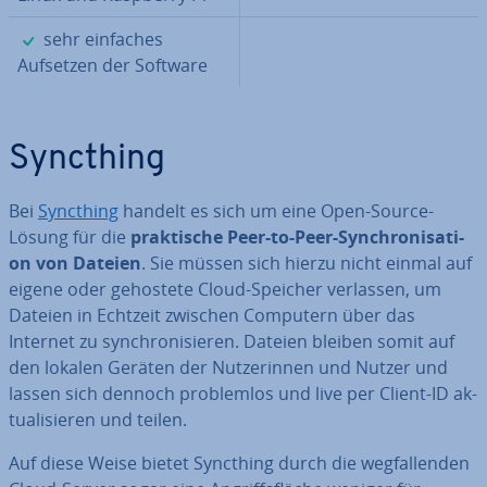
✓
sehr einfaches
Aufsetzen der Software
Syncthing
Bei
Syncthing
handelt es sich um eine Open-Source-
Lösung für die
prak­ti­sche Peer-to-Peer-Syn­chro­ni­sa­ti­
on von Dateien
. Sie müssen sich hierzu nicht einmal auf
eigene oder gehostete Cloud-Speicher verlassen, um
Dateien in Echtzeit zwischen Computern über das
Internet zu syn­chro­ni­sie­ren. Dateien bleiben somit auf
den lokalen Geräten der Nut­ze­rin­nen und Nutzer und
lassen sich dennoch pro­blem­los und live per Client-ID ak­
tua­li­sie­ren und teilen.
Auf diese Weise bietet Syncthing durch die weg­fal­len­den