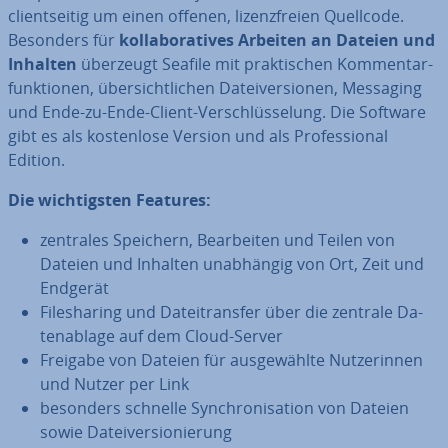
cli­ent­sei­tig um einen offenen, li­zenz­frei­en Quellcode.
Besonders für
kol­la­bo­ra­ti­ves Arbeiten an Dateien und
Inhalten
überzeugt Seafile mit prak­ti­schen Kom­men­tar­
funk­tio­nen, über­sicht­li­chen Da­tei­ver­sio­nen, Messaging
und Ende-zu-Ende-Client-Ver­schlüs­se­lung. Die Software
gibt es als kos­ten­lo­se Version und als Pro­fes­sio­nal
Edition.
Die wich­tigs­ten Features:
zentrales Speichern, Be­ar­bei­ten und Teilen von
Dateien und Inhalten un­ab­hän­gig von Ort, Zeit und
Endgerät
File­sha­ring und Da­tei­trans­fer über die zentrale Da­
ten­ab­la­ge auf dem Cloud-Server
Freigabe von Dateien für aus­ge­wähl­te Nut­ze­rin­nen
und Nutzer per Link
besonders schnelle Syn­chro­ni­sa­ti­on von Dateien
sowie Da­tei­ver­sio­nie­rung