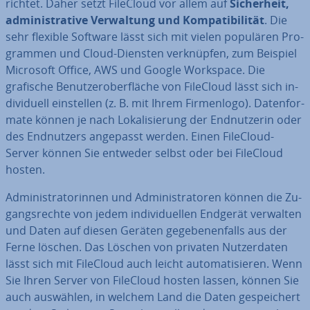
richtet. Daher setzt FileCloud vor allem auf
Si­cher­heit,
ad­mi­nis­tra­ti­ve Ver­wal­tung und Kom­pa­ti­bi­li­tät
. Die
sehr flexible Software lässt sich mit vielen populären Pro­
gram­men und Cloud-Diensten ver­knüp­fen, zum Beispiel
Microsoft Office, AWS und Google Workspace. Die
grafische Be­nut­zer­ober­flä­che von FileCloud lässt sich in­
di­vi­du­ell ein­stel­len (z. B. mit Ihrem Fir­men­lo­go). Da­ten­for­
ma­te können je nach Lo­ka­li­sie­rung der End­nut­ze­rin oder
des End­nut­zers angepasst werden. Einen FileCloud-
Server können Sie entweder selbst oder bei FileCloud
hosten.
Ad­mi­nis­tra­to­rin­nen und Ad­mi­nis­tra­to­ren können die Zu­
gangs­rech­te von jedem in­di­vi­du­el­len Endgerät verwalten
und Daten auf diesen Geräten ge­ge­be­nen­falls aus der
Ferne löschen. Das Löschen von privaten Nut­zer­da­ten
lässt sich mit FileCloud auch leicht au­to­ma­ti­sie­ren. Wenn
Sie Ihren Server von FileCloud hosten lassen, können Sie
auch auswählen, in welchem Land die Daten ge­spei­chert