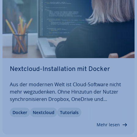
Nextcloud-In­stal­la­ti­on mit Docker
Aus der modernen Welt ist Cloud-Software nicht
mehr weg­zu­den­ken. Ohne Hinzutun der Nutzer
syn­chro­ni­sie­ren Dropbox, OneDrive und
OwnCloud Daten und Dateien zwischen End­ge­rä­
Docker
Nextcloud
Tutorials
ten. Wir erklären, wie sich die quell­of­fe­ne Lösung
Nextcloud in einer Docker-Um­ge­bun­gen in­stal­lie­
Mehr lesen
ren lässt.…