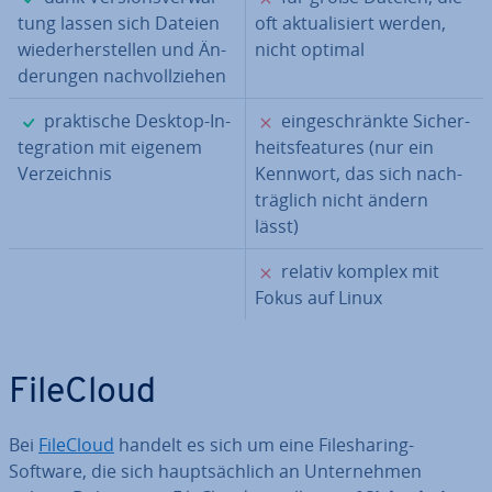
tung lassen sich Dateien
oft ak­tua­li­siert werden,
wie­der­her­stel­len und Än­
nicht optimal
de­run­gen nach­voll­zie­hen
✓
✗
prak­ti­sche Desktop-In­
ein­ge­schränk­te Si­cher­
te­gra­ti­on mit eigenem
heits­fea­tures (nur ein
Ver­zeich­nis
Kennwort, das sich nach­
träg­lich nicht ändern
lässt)
✗
relativ komplex mit
Fokus auf Linux
FileCloud
Bei
FileCloud
handelt es sich um eine File­sha­ring-
Software, die sich haupt­säch­lich an Un­ter­neh­men