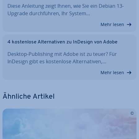
Diese Anleitung zeigt Ihnen, wie Sie ein Debian 13-
Upgrade durch­füh­ren, Ihr System…
Mehr lesen
4 kos­ten­lo­se Al­ter­na­ti­ven zu InDesign von Adobe
Desktop-Pu­bli­shing mit Adobe ist zu teuer? Für
InDesign gibt es kos­ten­lo­se Al­ter­na­ti­ven,…
Mehr lesen
Ähnliche Artikel