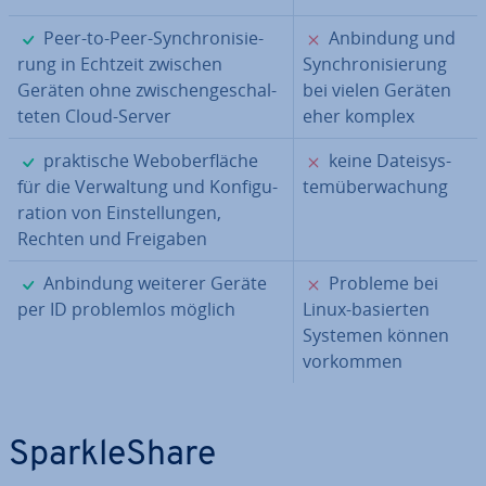
✓
✗
Peer-to-Peer-Syn­chro­ni­sie­
Anbindung und
rung in Echtzeit zwischen
Syn­chro­ni­sie­rung
Geräten ohne zwi­schen­ge­schal­
bei vielen Geräten
te­ten Cloud-Server
eher komplex
✓
✗
prak­ti­sche Web­ober­flä­che
keine Da­tei­sys­
für die Ver­wal­tung und Kon­fi­gu­
tem­über­wa­chung
ra­ti­on von Ein­stel­lun­gen,
Rechten und Freigaben
✓
✗
Anbindung weiterer Geräte
Probleme bei
per ID pro­blem­los möglich
Linux-basierten
Systemen können
vorkommen
Spar­kle­Sha­re