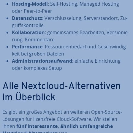
Hosting-Modell
: Self-Hosting, Managed Hosting
oder Peer-to-Peer
Da­ten­schutz
: Ver­schlüs­se­lung, Ser­ver­stand­ort, Zu­
griffs­kon­trol­le
Kol­la­bo­ra­ti­on
: ge­mein­sa­mes Be­ar­bei­ten, Ver­sio­nie­
rung, Kom­men­ta­re
Per­for­mance
: Res­sour­cen­be­darf und Ge­schwin­dig­
keit bei großen Dateien
Ad­mi­nis­tra­ti­ons­auf­wand
: einfache Ein­rich­tung
oder komplexes Setup
Alle Nextcloud-Al­ter­na­ti­ven
im Überblick
Es gibt ein großes Angebot an weiteren Open-Source-
Lösungen für li­zenz­freie Cloud-Software. Wir stellen
Ihnen
fünf in­ter­es­san­te, ähnlich um­fang­rei­che