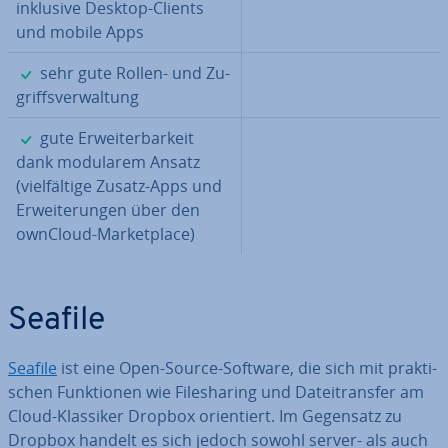
inklusive Desktop-Clients
und mobile Apps
✓
sehr gute Rollen- und Zu­
griffs­ver­wal­tung
✓
gute Er­wei­ter­bar­keit
dank modularem Ansatz
(viel­fäl­ti­ge Zusatz-Apps und
Er­wei­te­run­gen über den
ownCloud-Mar­ket­place)
Seafile
Seafile
ist eine Open-Source-Software, die sich mit prak­ti­
schen Funk­tio­nen wie File­sha­ring und Da­tei­trans­fer am
Cloud-Klassiker Dropbox ori­en­tiert. Im Gegensatz zu
Dropbox handelt es sich jedoch sowohl server- als auch