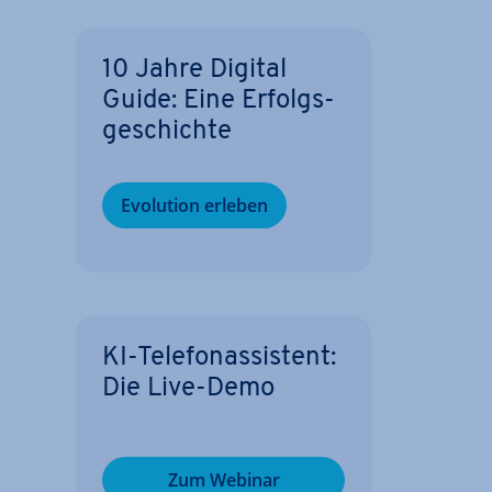
10 Jahre Digital
Guide: Eine Er­folgs­
ge­schich­te
Evolution erleben
KI-Te­le­fon­as­sis­tent:
Die Live-Demo
Zum Webinar