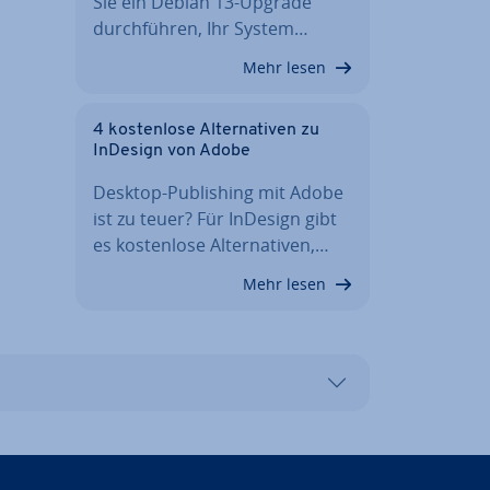
Sie ein Debian 13-Upgrade
durch­füh­ren, Ihr System…
Mehr lesen
4 kos­ten­lo­se Al­ter­na­ti­ven zu
InDesign von Adobe
Desktop-Pu­bli­shing mit Adobe
ist zu teuer? Für InDesign gibt
es kos­ten­lo­se Al­ter­na­ti­ven,…
Mehr lesen