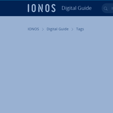
Digital Guide
Ihr
Zum Haupt­in­halt springen
IONOS
Digital Guide
Tags