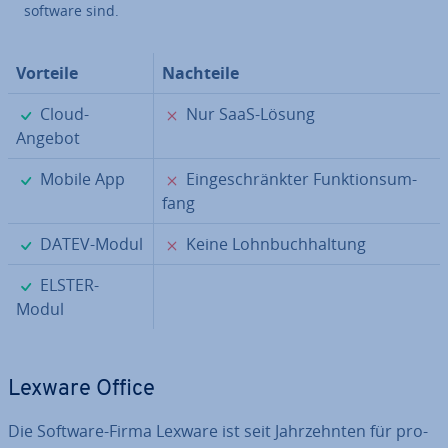
soft­ware sind.
Vorteile
Nachteile
✓
✗
Cloud-
Nur SaaS-Lösung
Angebot
✓
✗
Mobile App
Ein­ge­schränk­ter Funk­ti­ons­um­
fang
✓
✗
DATEV-Modul
Keine Lohn­buch­hal­tung
✓
ELSTER-
Modul
Lexware Office
Die Software-Firma Lexware ist seit Jahr­zehn­ten für pro­