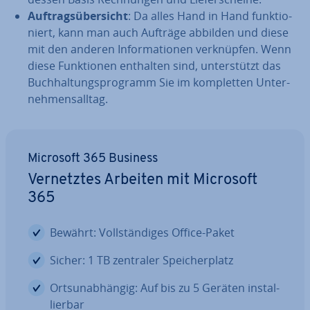
Auf­trags­über­sicht
: Da alles Hand in Hand funk­tio­
niert, kann man auch Aufträge abbilden und diese
mit den anderen In­for­ma­tio­nen ver­knüp­fen. Wenn
diese Funk­tio­nen enthalten sind, un­ter­stützt das
Buch­hal­tungs­pro­gramm Sie im kom­plet­ten Un­ter­
neh­mens­all­tag.
Microsoft 365 Business
Ver­netz­tes Arbeiten mit Microsoft
365
Bewährt: Voll­stän­di­ges Office-Paket
Sicher: 1 TB zentraler Spei­cher­platz
Orts­un­ab­hän­gig: Auf bis zu 5 Geräten in­stal­
lier­bar