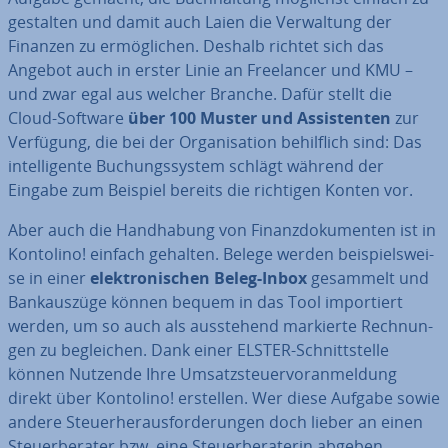
gestalten und damit auch Laien die Ver­wal­tung der
Finanzen zu er­mög­li­chen. Deshalb richtet sich das
Angebot auch in erster Linie an Free­lan­cer und KMU –
und zwar egal aus welcher Branche. Dafür stellt die
Cloud-Software
über 100 Muster und As­sis­ten­ten
zur
Verfügung, die bei der Or­ga­ni­sa­ti­on be­hilf­lich sind: Das
in­tel­li­gen­te Bu­chungs­sys­tem schlägt während der
Eingabe zum Beispiel bereits die richtigen Konten vor.
Aber auch die Hand­ha­bung von Fi­nanz­do­ku­men­ten ist in
Kontolino! einfach gehalten. Belege werden bei­spiels­wei­
se in einer
elek­tro­ni­schen Beleg-Inbox
gesammelt und
Bank­aus­zü­ge können bequem in das Tool im­por­tiert
werden, um so auch als aus­ste­hend markierte Rech­nun­
gen zu be­glei­chen. Dank einer ELSTER-Schnitt­stel­le
können Nutzende Ihre Um­satz­steu­er­vor­anmel­dung
direkt über Kontolino! erstellen. Wer diese Aufgabe sowie
andere Steu­er­her­aus­for­de­run­gen doch lieber an einen
Steu­er­be­ra­ter bzw. eine Steu­er­be­ra­te­rin abgeben