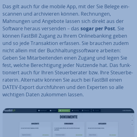
Das gilt auch für die mobile App, mit der Sie Belege ein­
scan­nen und ar­chi­vie­ren können. Rech­nun­gen,
Mahnungen und Angebote lassen sich direkt aus der
Software heraus versenden – das
sogar per Post
. Sie
können FastBill Zugang zu Ihrem On­line­ban­king geben
und so jede Trans­ak­ti­on erfassen. Sie brauchen zudem
nicht allein mit der Buch­hal­tungs­soft­ware arbeiten:
Geben Sie Mit­ar­bei­ten­den einen Zugang und legen Sie
fest, welche Be­rech­ti­gung jeder Nutzende hat. Das funk­
tio­niert auch für Ihren Steu­er­be­ra­ter bzw. Ihre Steu­er­be­
ra­te­rin. Al­ter­na­tiv können Sie auch bei FastBill einen
DATEV-Export durch­füh­ren und den Experten so alle
wichtigen Daten zukommen lassen.