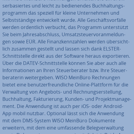
ser­ba­sier­tes und leicht zu be­die­nen­des Buch­hal­tungs­
pro­gramm das speziell für kleine Un­ter­neh­men und
Selbst­stän­di­ge ent­wi­ckelt wurde. Alle Ge­schäfts­vor­fäl­le
werden or­dent­lich verbucht, das Programm un­ter­stützt
Sie beim Jah­res­ab­schluss, Um­satz­steu­er­vor­anmel­dun­
gen sowie EÜR. Alle Fi­nanz­kenn­zah­len werden über­sicht­
lich zusammen gestellt und lassen sich dank ELSTER-
Schnitt­stel­le direkt aus der Software heraus ex­por­tie­ren.
Über die DATEV-Schnitt­stel­le können Sie aber auch alle
In­for­ma­tio­nen an Ihren Steu­er­be­ra­ter bzw. Ihre Steu­er­
be­ra­te­rin wei­ter­ge­ben. WISO MeinBüro Rech­nun­gen
bietet eine be­nut­zer­freund­li­che Online-Plattform für die
Ver­wal­tung von Angebots- und Rech­nungs­er­stel­lung,
Buch­hal­tung, Fak­tu­rie­rung, Kunden- und Pro­jekt­ma­nage­
ment. Die Anwendung ist auch per iOS- oder Android-
App mobil nutzbar. Optional lässt sich die Anwendung
mit dem DMS-System WISO MeinBüro Dokumente
erweitern, mit dem eine um­fas­sen­de Be­leg­ver­wal­tung