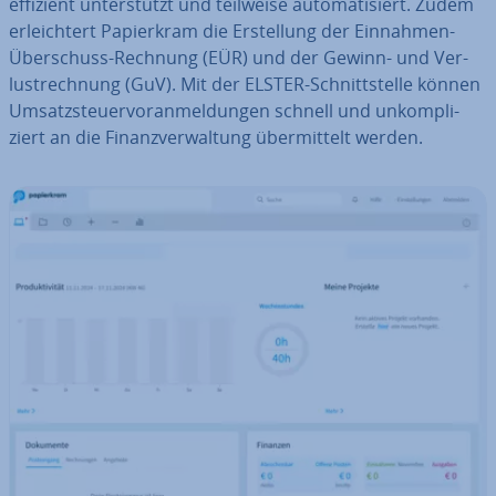
effizient un­ter­stützt und teilweise au­to­ma­ti­siert. Zudem
er­leich­tert Pa­pier­kram die Er­stel­lung der Einnahmen-
Über­schuss-Rechnung (EÜR) und der Gewinn- und Ver­
lust­rech­nung (GuV). Mit der ELSTER-Schnitt­stel­le können
Um­satz­steu­er­vor­anmel­dun­gen schnell und un­kom­pli­
ziert an die Fi­nanz­ver­wal­tung über­mit­telt werden.