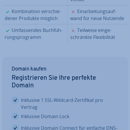
✓
✗
Kom­bi­na­ti­on ver­schie­
Ein­ar­bei­tungs­auf­
de­ner Produkte möglich
wand für neue Nutzende
✓
✗
Um­fas­sen­des Buch­füh­
Teilweise ein­ge­
rungs­pro­gramm
schränk­te Fle­xi­bi­li­tät
Domain kaufen
Re­gis­trie­ren Sie Ihre perfekte
Domain
Inklusive 1 SSL-Wildcard-Zer­ti­fi­kat pro
Vertrag
Inklusive Domain Lock
Inklusive Domain Connect für einfache DNS-