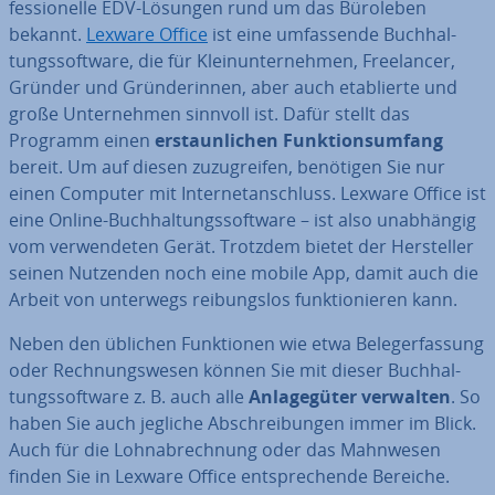
fes­sio­nel­le EDV-Lösungen rund um das Büroleben
bekannt.
Lexware Office
ist eine um­fas­sen­de Buch­hal­
tungs­soft­ware, die für Klein­un­ter­neh­men, Free­lan­cer,
Gründer und Grün­de­rin­nen, aber auch eta­blier­te und
große Un­ter­neh­men sinnvoll ist. Dafür stellt das
Programm einen
er­staun­li­chen Funk­ti­ons­um­fang
bereit. Um auf diesen zu­zu­grei­fen, benötigen Sie nur
einen Computer mit In­ter­net­an­schluss. Lexware Office ist
eine Online-Buch­hal­tungs­soft­ware – ist also un­ab­hän­gig
vom ver­wen­de­ten Gerät. Trotzdem bietet der Her­stel­ler
seinen Nutzenden noch eine mobile App, damit auch die
Arbeit von unterwegs rei­bungs­los funk­tio­nie­ren kann.
Neben den üblichen Funk­tio­nen wie etwa Be­leg­erfas­sung
oder Rech­nungs­we­sen können Sie mit dieser Buch­hal­
tungs­soft­ware z. B. auch alle
An­la­ge­gü­ter verwalten
. So
haben Sie auch jegliche Ab­schrei­bun­gen immer im Blick.
Auch für die Lohn­ab­rech­nung oder das Mahnwesen
finden Sie in Lexware Office ent­spre­chen­de Bereiche.