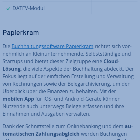
✓
DATEV-Modul
Pa­pier­kram
Die
Buch­hal­tungs­soft­ware Pa­pier­kram
richtet sich vor­
nehm­lich an Klein­un­ter­neh­men­de, Selbst­stän­di­ge und
Startups und bietet dieser Ziel­grup­pe eine
Cloud-
Lösung
, die viele Aspekte der Buch­hal­tung abdeckt. Der
Fokus liegt auf der einfachen Er­stel­lung und Ver­wal­tung
von Rech­nun­gen sowie der Be­leg­ar­chi­vie­rung, um den
Überblick über die Finanzen zu behalten. Mit der
mobilen App
für iOS- und Android-Geräte können
Nutzende auch unterwegs Belege erfassen und ihre
Einnahmen und Ausgaben verwalten.
Dank der Schnitt­stel­le zum On­line­ban­king und dem
au­
to­ma­ti­schen Zah­lungs­ab­gleich
werden Buchungen