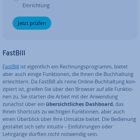
Ein­rich­tung
Jetzt prüfen
FastBill
FastBill
ist ei­gent­lich ein Rech­nungs­pro­gramm, bietet
aber auch einige Funk­tio­nen, die Ihnen die Buch­hal­tung
er­leich­tern. Da FastBill als reine Online-Buch­hal­tung kon­
zi­piert ist, greifen Sie über den Browser auf alle Funk­tio­
nen zu. Sie starten die Arbeit mit der Anwendung
zunächst über ein
über­sicht­li­ches Dashboard
, das
Ihnen Shortcuts zu wichtigen Funk­tio­nen, aber auch
einen Überblick über Ihre Umsätze bietet. Die Bedienung
gestaltet sich sehr intuitiv – Ein­füh­run­gen oder
Lehrgänge dürften nicht notwendig sein.