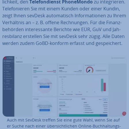
lich­keit, den
Te­le­fon­dienst Pho­ne­Mon­do
zu in­te­grie­ren.
Te­le­fo­nie­ren Sie mit einem Kunden oder einer Kundin,
zeigt Ihnen sevDesk au­to­ma­tisch In­for­ma­tio­nen zu Ihrem
Ver­hält­nis an – z. B. offene Rech­nun­gen. Für die Fi­nanz­
be­hör­den in­ter­es­san­te Berichte wie EÜR, GuV und Jah­
res­bi­lanz erstellen Sie mit sevDesk sehr zügig. Alle Daten
werden zudem GoBD-konform erfasst und ge­spei­chert.
Auch mit SevDesk treffen Sie eine gute Wahl, wenn Sie auf
er Suche nach einer über­sicht­li­chen Online-Buch­hal­tungs­