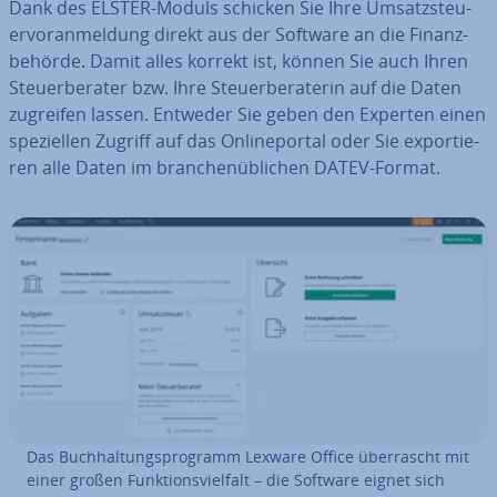
Dank des ELSTER-Moduls schicken Sie Ihre Um­satz­steu­
er­vor­anmel­dung direkt aus der Software an die Fi­nanz­
be­hör­de. Damit alles korrekt ist, können Sie auch Ihren
Steu­er­be­ra­ter bzw. Ihre Steu­er­be­ra­te­rin auf die Daten
zugreifen lassen. Entweder Sie geben den Experten einen
spe­zi­el­len Zugriff auf das On­line­por­tal oder Sie ex­por­tie­
ren alle Daten im bran­chen­üb­li­chen DATEV-Format.
Das Buch­hal­tungs­pro­gramm Lexware Office über­rascht mit
einer großen Funk­ti­ons­viel­falt – die Software eignet sich