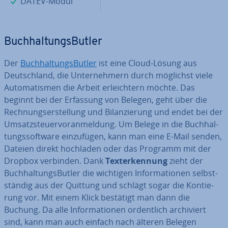
✓
DATEV-Modul
Buch­hal­tungs­But­ler
Der
Buch­hal­tungs­But­ler
ist eine Cloud-Lösung aus
Deutsch­land, die Un­ter­neh­mern durch möglichst viele
Au­to­ma­tis­men die Arbeit er­leich­tern möchte. Das
beginnt bei der Erfassung von Belegen, geht über die
Rech­nungs­er­stel­lung und Bi­lan­zie­rung und endet bei der
Um­satz­steu­er­vor­anmel­dung. Um Belege in die Buch­hal­
tungs­soft­ware ein­zu­fü­gen, kann man eine E-Mail senden,
Dateien direkt hochladen oder das Programm mit der
Dropbox verbinden. Dank
Tex­terken­nung
zieht der
Buch­hal­tungs­But­ler die wichtigen In­for­ma­tio­nen selbst­
stän­dig aus der Quittung und schlägt sogar die Kon­tie­
rung vor. Mit einem Klick bestätigt man dann die
Buchung. Da alle In­for­ma­tio­nen or­dent­lich ar­chi­viert
sind, kann man auch einfach nach älteren Belegen