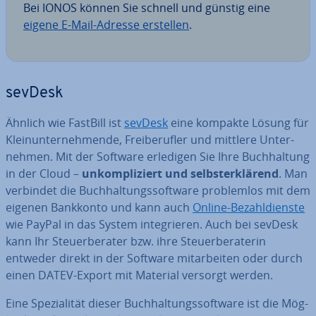
Bei IONOS können Sie schnell und günstig eine
eigene E-Mail-Adresse erstellen
.
sevDesk
Ähnlich wie FastBill ist
sevDesk
eine kompakte Lösung für
Klein­un­ter­neh­men­de, Frei­be­ruf­ler und mittlere Un­ter­
neh­men. Mit der Software erledigen Sie Ihre Buch­hal­tung
in der Cloud –
un­kom­pli­ziert und selbst­er­klä­rend
. Man
verbindet die Buch­hal­tungs­soft­ware pro­blem­los mit dem
eigenen Bankkonto und kann auch
Online-Be­zahl­diens­te
wie PayPal in das System in­te­grie­ren. Auch bei sevDesk
kann Ihr Steu­er­be­ra­ter bzw. ihre Steu­er­be­ra­te­rin
entweder direkt in der Software mit­ar­bei­ten oder durch
einen DATEV-Export mit Material versorgt werden.
Eine Spe­zia­li­tät dieser Buch­hal­tungs­soft­ware ist die Mög­