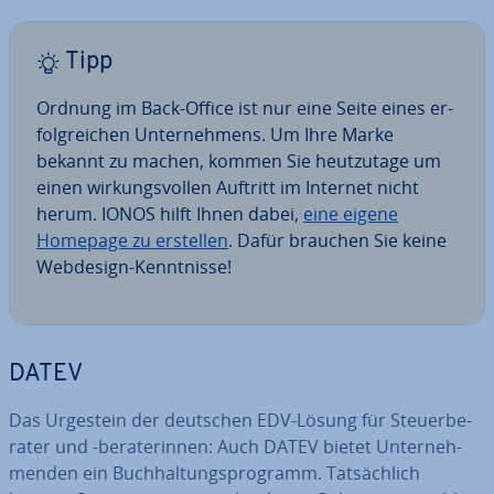
Tipp
Ordnung im Back-Office ist nur eine Seite eines er­
folg­rei­chen Un­ter­neh­mens. Um Ihre Marke
bekannt zu machen, kommen Sie heut­zu­ta­ge um
einen wir­kungs­vol­len Auftritt im Internet nicht
herum. IONOS hilft Ihnen dabei,
eine eigene
Homepage zu erstellen
. Dafür brauchen Sie keine
Webdesign-Kennt­nis­se!
DATEV
Das Urgestein der deutschen EDV-Lösung für Steu­er­be­
ra­ter und -be­ra­te­rin­nen: Auch DATEV bietet Un­ter­neh­
men­den ein Buch­hal­tungs­pro­gramm. Tat­säch­lich