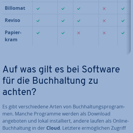
✓
✓
✓
✗
Billomat
✓
✓
✓
✗
Reviso
✓
✓
✗
✗
Pa­pier­
kram
Auf was gilt es bei Software
für die Buch­hal­tung zu
achten?
Es gibt ver­schie­de­ne Arten von Buch­hal­tungs­pro­gram­
men. Manche Programme werden als Download
angeboten und lokal in­stal­liert, andere laufen als Online-
Buch­hal­tung in der
Cloud
. Letztere er­mög­li­chen Zugriff