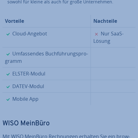
sowohl für kleine als auch für große Un­ter­neh­men.
Vorteile
Nachteile
✓
✗
Cloud-Angebot
Nur SaaS-
Lösung
✓
Um­fas­sen­des Buch­füh­rungs­pro­
gramm
✓
ELSTER-Modul
✓
DATEV-Modul
✓
Mobile App
WISO MeinBüro
Mit WISO MeinBüro Rech­nun­gen erhalten Sie ein brow­