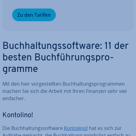
Zu den Tarifen
Buch­hal­tungs­soft­ware: 11 der
besten Buch­füh­rungs­pro­
gram­me
Mit den hier vor­ge­stell­ten Buch­hal­tungs­pro­gram­men
machen Sie sich die Arbeit mit Ihren Finanzen sehr viel
einfacher.
Kontolino!
Die Buch­hal­tungs­soft­ware
Kontolino!
hat es sich zur
Aufgabe gemacht, die Buch­hal­tung möglichst einfach zu