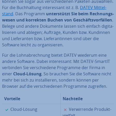
können Sie sogar aus ver­schie­de­nen Paketen auswählen.
Für die Buch­hal­tung in­ter­es­sant ist z. B.
DATEV Mit­tel­
stand
. Das Programm
un­ter­stützt Sie beim Rech­nungs­
we­sen und korrekten Buchen von Ge­schäfts­vor­fäl­len
.
Belege und andere Dokumente lassen sich einfach di­gi­ta­
li­sie­ren und ablegen; Aufträge, Kunden bzw. Kundinnen
und Lie­fe­ran­ten bzw. Lie­fe­ran­tin­nen sind über die
Software leicht zu or­ga­ni­sie­ren.
Für die Lohn­ab­rech­nung bietet DATEV wiederum eine
andere Software. Dabei in­ter­es­sant: Mit DATEV-SmartIT
verbinden Sie ver­schie­de­ne Programme der Firma in
einer
Cloud-Lösung
. So brauchen Sie die Software nicht
mehr bei sich zu in­stal­lie­ren, sondern können per
Browser auf die ver­schie­de­nen Programme zugreifen.
Vorteile
Nachteile
✓
✗
Cloud-Lösung
Ver­wir­ren­de Pro­dukt­
viel­falt