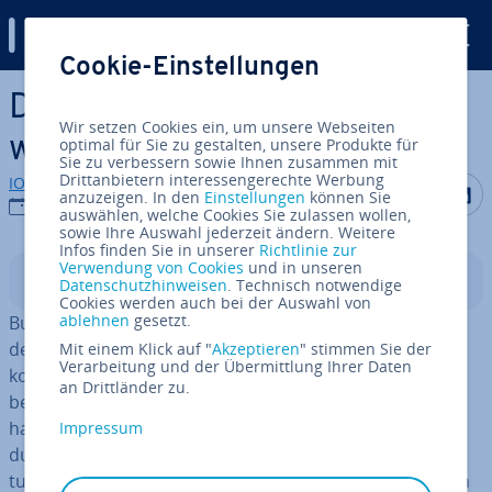
Digital Guide
Cookie-Einstellungen
Zum Haupt­in­halt springen
Die beste Buch­hal­tungs­soft­
Wir setzen Cookies ein, um unsere Webseiten
ware im Vergleich
optimal für Sie zu gestalten, unsere Produkte für
Sie zu verbessern sowie Ihnen zusammen mit
Drittanbietern interessengerechte Werbung
IONOS Redaktion
Auf Facebo
Auf Tw
A
anzuzeigen. In den
Einstellungen
können Sie
16.09.2025
auswählen, welche Cookies Sie zulassen wollen,
sowie Ihre Auswahl jederzeit ändern. Weitere
Infos finden Sie in unserer
Richtlinie zur
Verwendung von Cookies
und in unseren
In­halts­ver­zeich­nis
Datenschutzhinweisen
. Technisch notwendige
Cookies werden auch bei der Auswahl von
ablehnen
gesetzt.
Buch­hal­tung ist ein komplexer, aber sehr wichtiger Teil
des Un­ter­neh­mens­all­tags. Wer seine Finanzen nicht
Mit einem Klick auf "
Akzeptieren
" stimmen Sie der
Verarbeitung und der Übermittlung Ihrer Daten
korrekt im Blick hat, riskiert Probleme. Un­acht­sam­keit
an Drittländer zu.
bei der Buchung von Ge­schäfts­vor­fäl­len kann die Buch­
hal­tung ins Wanken bringen und un­an­ge­neh­me Folgen
Impressum
durch die Fi­nanz­be­hör­den nach sich ziehen. Buch­hal­
tungs­pro­gram­me er­leich­tern die Arbeit und ver­hin­dern