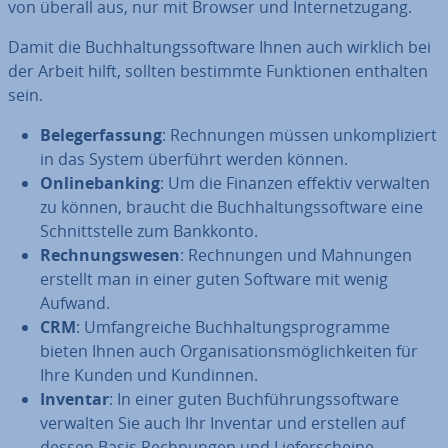
von überall aus, nur mit Browser und In­ter­net­zu­gang.
Damit die Buch­hal­tungs­soft­ware Ihnen auch wirklich bei
der Arbeit hilft, sollten bestimmte Funk­tio­nen enthalten
sein.
Be­leg­erfas­sung
: Rech­nun­gen müssen un­kom­pli­ziert
in das System überführt werden können.
On­line­ban­king
: Um die Finanzen effektiv verwalten
zu können, braucht die Buch­hal­tungs­soft­ware eine
Schnitt­stel­le zum Bankkonto.
Rech­nungs­we­sen
: Rech­nun­gen und Mahnungen
erstellt man in einer guten Software mit wenig
Aufwand.
CRM
: Um­fang­rei­che Buch­hal­tungs­pro­gram­me
bieten Ihnen auch Or­ga­ni­sa­ti­ons­mög­lich­kei­ten für
Ihre Kunden und Kundinnen.
Inventar
: In einer guten Buch­füh­rungs­soft­ware
verwalten Sie auch Ihr Inventar und erstellen auf
dessen Basis Rech­nun­gen und Lie­fer­schei­ne.