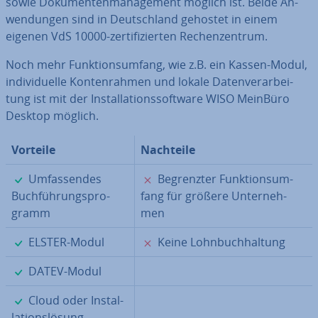
sowie Do­ku­men­ten­ma­nage­ment möglich ist. Beide An­
wen­dun­gen sind in Deutsch­land gehostet in einem
eigenen VdS 10000-zer­ti­fi­zier­ten Re­chen­zen­trum.
Noch mehr Funk­ti­ons­um­fang, wie z.B. ein Kassen-Modul,
in­di­vi­du­el­le Kon­ten­rah­men und lokale Da­ten­ver­ar­bei­
tung ist mit der In­stal­la­ti­ons­soft­ware WISO MeinBüro
Desktop möglich.
Vorteile
Nachteile
✓
✗
Um­fas­sen­des
Be­grenz­ter Funk­ti­ons­um­
Buch­füh­rungs­pro­
fang für größere Un­ter­neh­
gramm
men
✓
✗
ELSTER-Modul
Keine Lohn­buch­hal­tung
✓
DATEV-Modul
✓
Cloud oder In­stal­
la­ti­ons­lö­sung