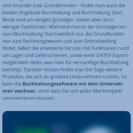
und Gründer bzw. Grün­de­rin­nen – findet man auch die
beiden Angebote Buch­hal­tung und Buch­hal­tung Start.
Beide sind um einiges günstiger, bieten aber auch
weniger Funk­tio­nen. Während man in der Ein­stei­ger­ver­
si­on (Buch­hal­tung Start) wirklich nur die Grund­funk­tio­
nen zum Rech­nungs­we­sen und zum On­line­ban­king
findet, liefert die er­wei­ter­te Version mit Funk­tio­nen rund
um Lager und Lie­fer­schei­nen, sowie einer DATEV-Ex­port­
mög­lich­keit vieles, was man für ver­nünf­ti­ge Buch­hal­tung
benötigt. Darüber hinaus findet man bei Sage weitere
Produkte, die sich an größere Un­ter­neh­men richten. So
kann die
Buch­hal­tungs­soft­ware mit dem Un­ter­neh­
men wachsen
, ohne dass Sie sich jedes Mal komplett
um­ori­en­tie­ren müssen.