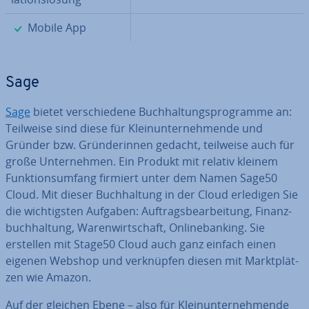
✓
Mobile App
Sage
Sage
bietet ver­schie­de­ne Buch­hal­tungs­pro­gram­me an:
Teilweise sind diese für Klein­un­ter­neh­men­de und
Gründer bzw. Grün­de­rin­nen gedacht, teilweise auch für
große Un­ter­neh­men. Ein Produkt mit relativ kleinem
Funk­ti­ons­um­fang firmiert unter dem Namen Sage50
Cloud. Mit dieser Buch­hal­tung in der Cloud erledigen Sie
die wich­tigs­ten Aufgaben: Auf­trags­be­ar­bei­tung, Fi­nanz­
buch­hal­tung, Wa­ren­wirt­schaft, On­line­ban­king. Sie
erstellen mit Stage50 Cloud auch ganz einfach einen
eigenen Webshop und ver­knüp­fen diesen mit Markt­plät­
zen wie Amazon.
Auf der gleichen Ebene – also für Klein­un­ter­neh­men­de