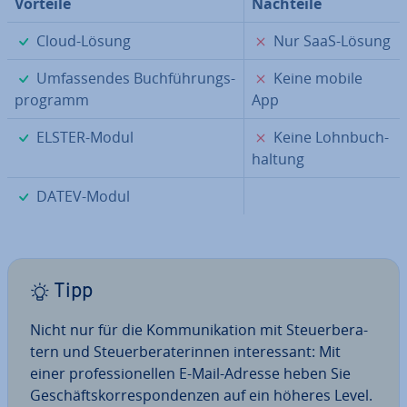
Vorteile
Nachteile
✓
✗
Cloud-Lösung
Nur SaaS-Lösung
✓
✗
Um­fas­sen­des Buch­füh­rungs­
Keine mobile
pro­gramm
App
✓
✗
ELSTER-Modul
Keine Lohn­buch­
hal­tung
✓
DATEV-Modul
Tipp
Nicht nur für die Kom­mu­ni­ka­ti­on mit Steu­er­be­ra­
tern und Steu­er­be­ra­te­rin­nen in­ter­es­sant: Mit
einer pro­fes­sio­nel­len E-Mail-Adresse heben Sie
Ge­schäfts­kor­re­spon­den­zen auf ein höheres Level.