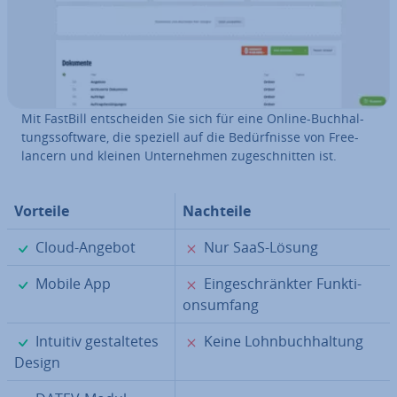
Mit FastBill ent­schei­den Sie sich für eine Online-Buch­hal­
tungs­soft­ware, die speziell auf die Be­dürf­nis­se von Free­
lan­cern und kleinen Un­ter­neh­men zu­ge­schnit­ten ist.
Vorteile
Nachteile
✓
✗
Cloud-Angebot
Nur SaaS-Lösung
✓
✗
Mobile App
Ein­ge­schränk­ter Funk­ti­
ons­um­fang
✓
✗
Intuitiv ge­stal­te­tes
Keine Lohn­buch­hal­tung
Design