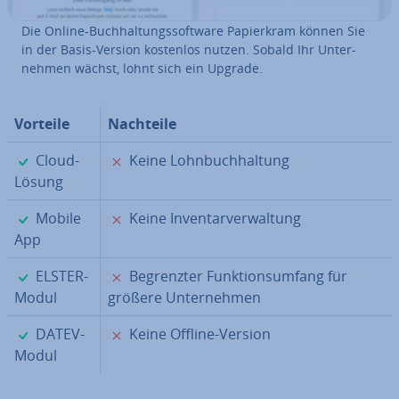
Die Online-Buch­hal­tungs­soft­ware Pa­pier­kram können Sie
in der Basis-Version kostenlos nutzen. Sobald Ihr Un­ter­
neh­men wächst, lohnt sich ein Upgrade.
Vorteile
Nachteile
✓
✗
Cloud-
Keine Lohn­buch­hal­tung
Lösung
✓
✗
Mobile
Keine In­ven­tar­ver­wal­tung
App
✓
✗
ELSTER-
Be­grenz­ter Funk­ti­ons­um­fang für
Modul
größere Un­ter­neh­men
✓
✗
DATEV-
Keine Offline-Version
Modul