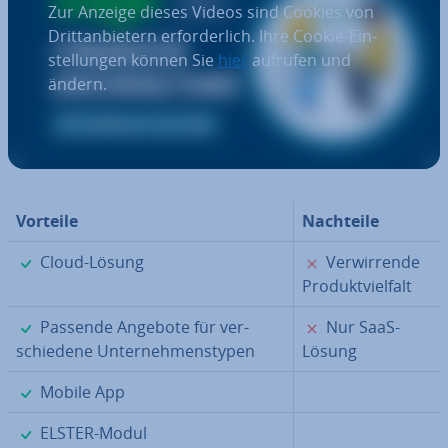
Zur Anzeige dieses Videos sind Cookies von
Dritt­an­bie­tern er­for­der­lich. Ihre Cookie-Ein­
stel­lun­gen können Sie
hier
aufrufen und
ändern.
Vorteile
Nachteile
✓
✗
Cloud-Lösung
Ver­wir­ren­de
Pro­dukt­viel­falt
✓
✗
Passende Angebote für ver­
Nur SaaS-
schie­de­ne Un­ter­neh­mens­ty­pen
Lösung
✓
Mobile App
✓
ELSTER-Modul