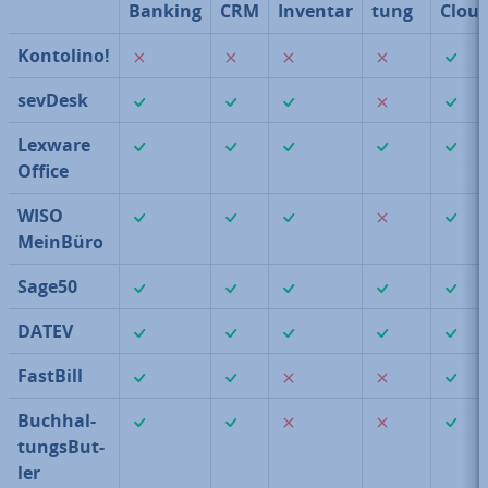
Banking
CRM
Inventar
tung
Clou
✗
✗
✗
✗
Kontolino!
✓
✓
✓
✗
sevDesk
✓
✓
✓
✓
Lexware
Office
✓
✓
✓
✗
WISO
MeinBüro
✓
✓
✓
✓
Sage50
✓
✓
✓
✓
DATEV
✓
✓
✗
✗
FastBill
✓
✓
✗
✗
Buch­hal­
tungs­But­
ler