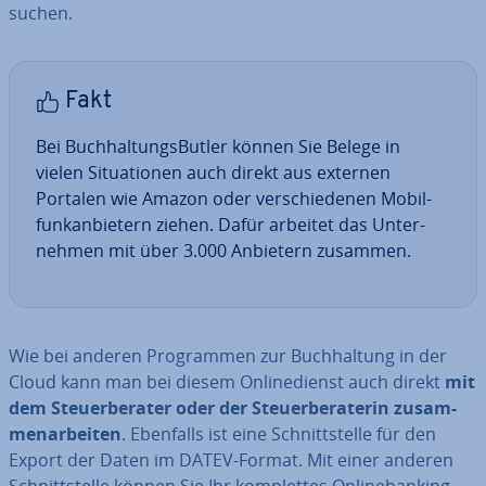
suchen.
Fakt
Bei Buch­hal­tungs­But­ler können Sie Belege in
vielen Si­tua­tio­nen auch direkt aus externen
Portalen wie Amazon oder ver­schie­de­nen Mo­bil­
funk­an­bie­tern ziehen. Dafür arbeitet das Un­ter­
neh­men mit über 3.000 Anbietern zusammen.
Wie bei anderen Pro­gram­men zur Buch­hal­tung in der
Cloud kann man bei diesem On­line­dienst auch direkt
mit
dem Steu­er­be­ra­ter oder der Steu­er­be­ra­te­rin zu­sam­
men­ar­bei­ten
. Ebenfalls ist eine Schnitt­stel­le für den
Export der Daten im DATEV-Format. Mit einer anderen