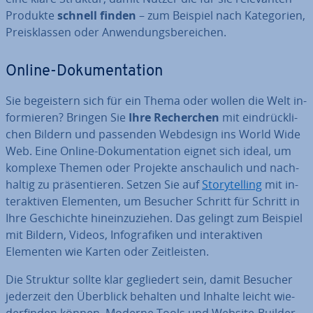
Produkte
schnell finden
– zum Beispiel nach Ka­te­go­rien,
Preis­klas­sen oder An­wen­dungs­be­rei­chen.
Online-Do­ku­men­ta­ti­on
Sie be­geis­tern sich für ein Thema oder wollen die Welt in­
for­mie­ren? Bringen Sie
Ihre Re­cher­chen
mit ein­drück­li­
chen Bildern und passenden Webdesign ins World Wide
Web. Eine Online-Do­ku­men­ta­ti­on eignet sich ideal, um
komplexe Themen oder Projekte an­schau­lich und nach­
hal­tig zu prä­sen­tie­ren. Setzen Sie auf
Sto­rytel­ling
mit in­
ter­ak­ti­ven Elementen, um Besucher Schritt für Schritt in
Ihre Ge­schich­te hin­ein­zu­zie­hen. Das gelingt zum Beispiel
mit Bildern, Videos, In­fo­gra­fi­ken und in­ter­ak­ti­ven
Elementen wie Karten oder Zeit­leis­ten.
Die Struktur sollte klar ge­glie­dert sein, damit Besucher
jederzeit den Überblick behalten und Inhalte leicht wie­
der­fin­den können. Moderne Tools und Website-Builder