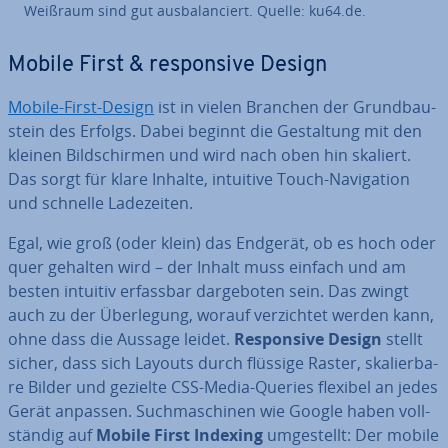
Weißraum sind gut aus­ba­lan­ciert. Quelle: ku64.de.
Mobile First & re­spon­si­ve Design
Mobile-First-Design
ist in vielen Branchen der Grund­bau­
stein des Erfolgs. Dabei beginnt die Ge­stal­tung mit den
kleinen Bild­schir­men und wird nach oben hin skaliert.
Das sorgt für klare Inhalte, intuitive Touch-Na­vi­ga­ti­on
und schnelle La­de­zei­ten.
Egal, wie groß (oder klein) das Endgerät, ob es hoch oder
quer gehalten wird – der Inhalt muss einfach und am
besten intuitiv erfassbar dar­ge­bo­ten sein. Das zwingt
auch zu der Über­le­gung, worauf ver­zich­tet werden kann,
ohne dass die Aussage leidet.
Re­spon­si­ve Design
stellt
sicher, dass sich Layouts durch flüssige Raster, ska­lier­ba­
re Bilder und gezielte CSS-Media-Queries flexibel an jedes
Gerät anpassen. Such­ma­schi­nen wie Google haben voll­
stän­dig auf
Mobile First Indexing
um­ge­stellt: Der mobile