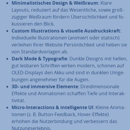
Mi­ni­ma­lis­ti­sches Design & Weißraum
: Klare
Layouts, reduziert auf das We­sent­li­che, sowie groß­
zü­gi­ger Weißraum fördern Über­sicht­lich­keit und fo­
kus­sie­ren den Blick.
Custom Il­lus­tra­ti­ons & visuelle Aus­drucks­kraft
:
In­di­vi­du­el­le Il­lus­tra­tio­nen (animiert oder statisch)
verleihen Ihrer Website Per­sön­lich­keit und heben sie
von Stan­dard­vor­la­gen ab.
Dark Mode & Ty­po­gra­fie
: Dunkle Designs mit hellen,
gut lesbaren Schriften wirken modern, schonen auf
OLED-Displays den Akku und sind in dunklen Um­ge­
bun­gen an­ge­neh­mer für die Augen.
3D- und immersive Elemente
: Drei­di­men­sio­na­le
Effekte und Ani­ma­tio­nen schaffen Tiefe und In­ter­ak­
ti­vi­tät.
Micro-In­ter­ac­tions & in­tel­li­gen­te UI
: Kleine Ani­ma­
tio­nen (z. B. Button-Feedback, Hover-Effekte)
erhöhen die Nutz­er­bin­dung und ver­bes­sern das
Nut­zungs­er­leb­nis.