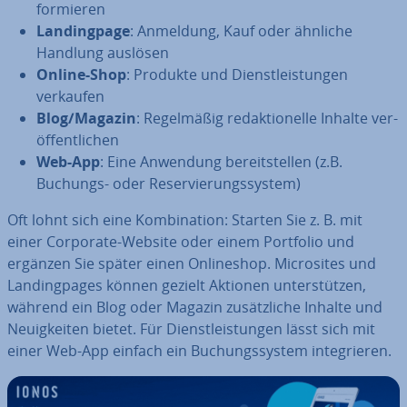
for­mie­ren
Landing­pa­ge
: Anmeldung, Kauf oder ähnliche
Handlung auslösen
Online-Shop
: Produkte und Dienst­leis­tun­gen
verkaufen
Blog/Magazin
: Re­gel­mä­ßig re­dak­tio­nel­le Inhalte ver­
öf­fent­li­chen
Web-App
: Eine Anwendung be­reit­stel­len (z.B.
Buchungs- oder Re­ser­vie­rungs­sys­tem)
Oft lohnt sich eine Kom­bi­na­ti­on: Starten Sie z. B. mit
einer Corporate-Website oder einem Portfolio und
ergänzen Sie später einen On­line­shop. Mi­cro­si­tes und
Landing­pa­ges können gezielt Aktionen un­ter­stüt­zen,
während ein Blog oder Magazin zu­sätz­li­che Inhalte und
Neu­ig­kei­ten bietet. Für Dienst­leis­tun­gen lässt sich mit
einer Web-App einfach ein Bu­chungs­sys­tem in­te­grie­ren.