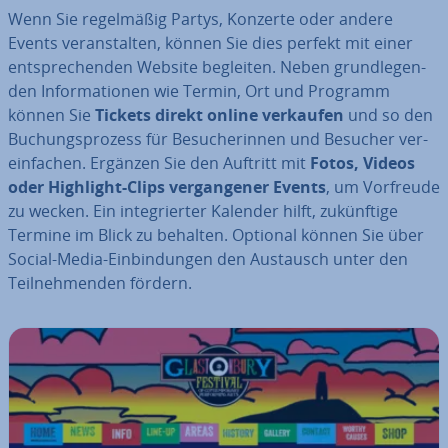
Wenn Sie re­gel­mä­ßig Partys, Konzerte oder andere
Events ver­an­stal­ten, können Sie dies perfekt mit einer
ent­spre­chen­den Website begleiten. Neben grund­le­gen­
den In­for­ma­tio­nen wie Termin, Ort und Programm
können Sie
Tickets direkt online verkaufen
und so den
Bu­chungs­pro­zess für Be­su­che­rin­nen und Besucher ver­
ein­fa­chen. Ergänzen Sie den Auftritt mit
Fotos, Videos
oder Highlight-Clips ver­gan­ge­ner Events
, um Vorfreude
zu wecken. Ein in­te­grier­ter Kalender hilft, zu­künf­ti­ge
Termine im Blick zu behalten. Optional können Sie über
Social-Media-Ein­bin­dun­gen den Austausch unter den
Teil­neh­men­den fördern.