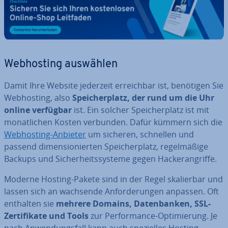
Web­hos­ting auswählen
Damit Ihre Website jederzeit er­reich­bar ist, benötigen Sie
Web­hos­ting, also
Spei­cher­platz, der rund um die Uhr
online verfügbar
ist. Ein solcher Spei­cher­platz ist mit
mo­nat­li­chen Kosten verbunden. Dafür kümmern sich die
Web­hos­ting-Anbieter
um sicheren, schnellen und
passend di­men­sio­nier­ten Spei­cher­platz, re­gel­mä­ßi­ge
Backups und Si­cher­heits­sys­te­me gegen Ha­cker­an­grif­fe.
Moderne Hosting-Pakete sind in der Regel ska­lier­bar und
lassen sich an wachsende An­for­de­run­gen anpassen. Oft
enthalten sie
mehrere Domains, Da­ten­ban­ken, SSL-
Zer­ti­fi­ka­te und Tools
zur Per­for­mance-Op­ti­mie­rung. Je
nach An­wen­dungs­fall kann auch spe­zi­el­les Hosting