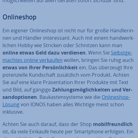
mög­lich­kei­ten auf allen Geräten sofort sichtbar sind.
On­line­shop
Ein eigener On­line­shop ist nicht nur für große Händ­le­rin­
nen und Händler in­ter­es­sant. Auch mit einem hand­werk­
li­chen Hobby wie Stricken oder Schnitzen kann man
online etwas Geld dazu verdienen
. Wenn Sie
Selbst­ge­
mach­tes online verkaufen
wollen, bringen Sie ruhig auch
etwas von Ihrer Per­sön­lich­keit
ein. Das überzeugt Ihre
po­ten­zi­el­le Kund­schaft zu­sätz­lich vom Produkt. Achten
Sie auf eine klare Prä­sen­ta­ti­on Ihrer Produkte mit Text
und Bild, auf gängige
Zah­lungs­mög­lich­kei­ten und Ver­
sand­op­tio­nen
. Bau­kas­ten­sys­te­me wie die
On­line­shop-
Lösung
von IONOS haben alles Wichtige meist schon
inklusive.
Achten Sie auch darauf, dass der Shop
mo­bil­freund­lich
ist, da viele Einkäufe heute per Smart­phone erfolgen. Ein