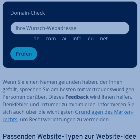
Domain-Check
.de
.com
.ai
.info
.eu
.net
Prüfen
Wenn Sie einen Namen gefunden haben, der Ihnen
gefällt, sprechen Sie am besten mit ver­trau­ens­wür­di­gen
Personen darüber. Dieses
Feedback
wird Ihnen helfen,
Denk­feh­ler und Irrtümer zu mi­ni­mie­ren. In­for­mie­ren Sie
sich auch über die wich­tigs­ten
Grund­la­gen des Mar­ken­
rechts
, um Rechts­ver­let­zun­gen zu vermeiden.
Passenden Website-Typen zur Website-Idee