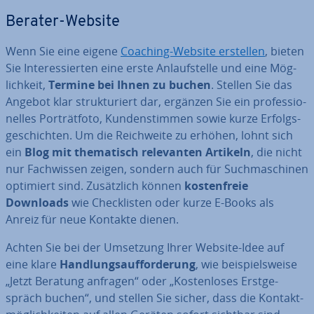
Berater-Website
Wenn Sie eine eigene
Coaching-Website erstellen
, bieten
Sie In­ter­es­sier­ten eine erste An­lauf­stel­le und eine Mög­
lich­keit,
Termine bei Ihnen zu buchen
. Stellen Sie das
Angebot klar struk­tu­riert dar, ergänzen Sie ein pro­fes­sio­
nel­les Por­trät­fo­to, Kun­den­stim­men sowie kurze Er­folgs­
ge­schich­ten. Um die Reich­wei­te zu erhöhen, lohnt sich
ein
Blog mit the­ma­tisch re­le­van­ten Artikeln
, die nicht
nur Fach­wis­sen zeigen, sondern auch für Such­ma­schi­nen
optimiert sind. Zu­sätz­lich können
kos­ten­freie
Downloads
wie Check­lis­ten oder kurze E-Books als
Anreiz für neue Kontakte dienen.
Achten Sie bei der Umsetzung Ihrer Website-Idee auf
eine klare
Hand­lungs­auf­for­de­rung
, wie bei­spiels­wei­se
„Jetzt Beratung anfragen“ oder „Kos­ten­lo­ses Erst­ge­
spräch buchen“, und stellen Sie sicher, dass die Kon­takt­