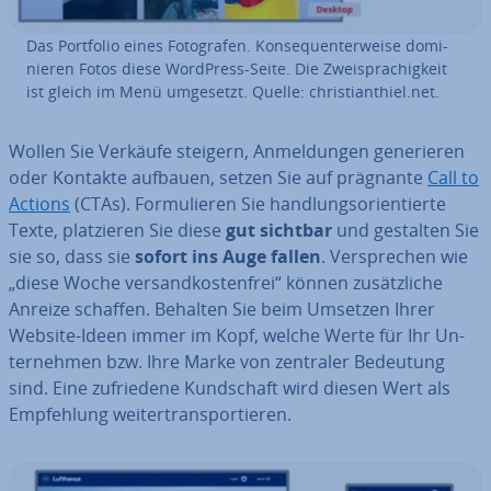
Das Portfolio eines Fo­to­gra­fen. Kon­se­quen­ter­wei­se do­mi­
nie­ren Fotos diese WordPress-Seite. Die Zwei­spra­chig­keit
ist gleich im Menü umgesetzt. Quelle: chris­ti­an­t­hiel.net.
Wollen Sie Verkäufe steigern, An­mel­dun­gen ge­ne­rie­ren
oder Kontakte aufbauen, setzen Sie auf prägnante
Call to
Actions
(CTAs). For­mu­lie­ren Sie hand­lungs­ori­en­tier­te
Texte, plat­zie­ren Sie diese
gut sichtbar
und gestalten Sie
sie so, dass sie
sofort ins Auge fallen
. Ver­spre­chen wie
„diese Woche ver­sand­kos­ten­frei“ können zu­sätz­li­che
Anreize schaffen. Behalten Sie beim Umsetzen Ihrer
Website-Ideen immer im Kopf, welche Werte für Ihr Un­
ter­neh­men bzw. Ihre Marke von zentraler Bedeutung
sind. Eine zu­frie­de­ne Kund­schaft wird diesen Wert als
Emp­feh­lung wei­ter­trans­por­tie­ren.