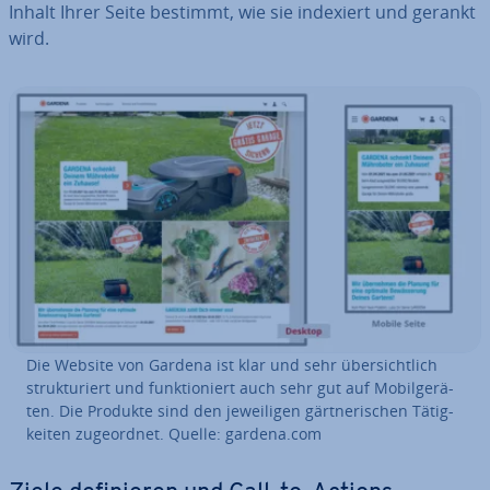
Inhalt Ihrer Seite bestimmt, wie sie indexiert und gerankt
wird.
Die Website von Gardena ist klar und sehr über­sicht­lich
struk­tu­riert und funk­tio­niert auch sehr gut auf Mo­bil­ge­rä­
ten. Die Produkte sind den je­wei­li­gen gärt­ne­ri­schen Tä­tig­
kei­ten zu­ge­ord­net. Quelle: gardena.com