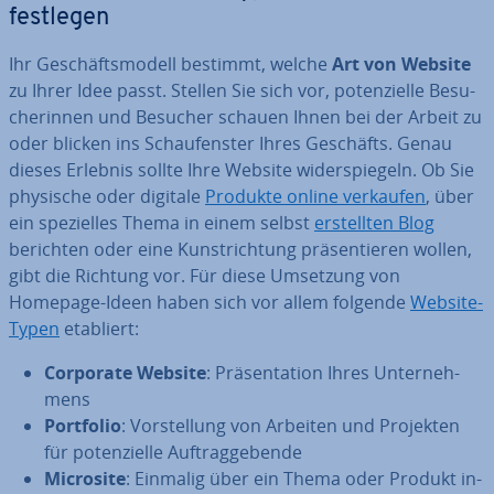
festlegen
Ihr Ge­schäfts­mo­dell bestimmt, welche
Art von Website
zu Ihrer Idee passt. Stellen Sie sich vor, po­ten­zi­el­le Be­su­
che­rin­nen und Besucher schauen Ihnen bei der Arbeit zu
oder blicken ins Schau­fens­ter Ihres Geschäfts. Genau
dieses Erlebnis sollte Ihre Website wi­der­spie­geln. Ob Sie
physische oder digitale
Produkte online verkaufen
, über
ein spe­zi­el­les Thema in einem selbst
er­stell­ten Blog
berichten oder eine Kunst­rich­tung prä­sen­tie­ren wollen,
gibt die Richtung vor. Für diese Umsetzung von
Homepage-Ideen haben sich vor allem folgende
Website-
Typen
etabliert:
Corporate Website
: Prä­sen­ta­ti­on Ihres Un­ter­neh­
mens
Portfolio
: Vor­stel­lung von Arbeiten und Projekten
für po­ten­zi­el­le Auf­trag­ge­ben­de
Microsite
: Einmalig über ein Thema oder Produkt in­