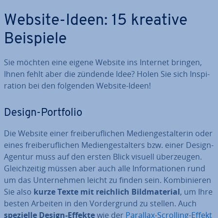
Website-Ideen: 15 kreative
Beispiele
Sie möchten eine eigene Website ins Internet bringen,
Ihnen fehlt aber die zündende Idee? Holen Sie sich In­spi­
ra­ti­on bei den folgenden Website-Ideen!
Design-Portfolio
Die Website einer frei­be­ruf­li­chen Me­di­en­ge­stal­te­rin oder
eines frei­be­ruf­li­chen Me­di­en­ge­stal­ters bzw. einer Design-
Agentur muss auf den ersten Blick visuell über­zeu­gen.
Gleich­zei­tig müssen aber auch alle In­for­ma­tio­nen rund
um das Un­ter­neh­men leicht zu finden sein. Kom­bi­nie­ren
Sie also
kurze Texte mit reichlich Bild­ma­te­ri­al
, um Ihre
besten Arbeiten in den Vor­der­grund zu stellen. Auch
spezielle Design-Effekte
wie der
Parallax-Scrolling-Effekt