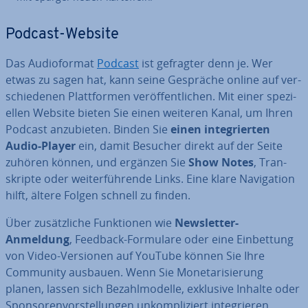
Podcast-Website
Das Au­dio­for­mat
Podcast
ist gefragter denn je. Wer
etwas zu sagen hat, kann seine Gespräche online auf ver­
schie­de­nen Platt­for­men ver­öf­fent­li­chen. Mit einer spe­zi­
el­len Website bieten Sie einen weiteren Kanal, um Ihren
Podcast an­zu­bie­ten. Binden Sie
einen in­te­grier­ten
Audio-Player
ein, damit Besucher direkt auf der Seite
zuhören können, und ergänzen Sie
Show Notes
, Tran­
skrip­te oder wei­ter­füh­ren­de Links. Eine klare Na­vi­ga­ti­on
hilft, ältere Folgen schnell zu finden.
Über zu­sätz­li­che Funk­tio­nen wie
News­let­ter-
Anmeldung
, Feedback-Formulare oder eine Ein­bet­tung
von Video-Versionen auf YouTube können Sie Ihre
Community ausbauen. Wenn Sie Mo­ne­ta­ri­sie­rung
planen, lassen sich Be­zahl­mo­del­le, exklusive Inhalte oder
Spon­so­ren­vor­stel­lun­gen un­kom­pli­ziert in­te­grie­ren.