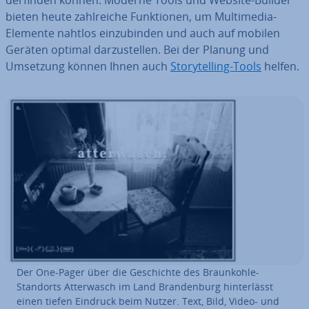
bieten heute zahl­rei­che Funk­tio­nen, um Mul­ti­me­dia-
Elemente nahtlos ein­zu­bin­den und auch auf mobilen
Geräten optimal dar­zu­stel­len. Bei der Planung und
Umsetzung können Ihnen auch
Sto­rytel­ling-Tools
helfen.
Der One-Pager über die Ge­schich­te des Braun­koh­le-
Standorts At­ter­wasch im Land Bran­den­burg hin­ter­lässt
einen tiefen Eindruck beim Nutzer. Text, Bild, Video- und