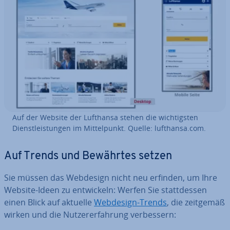
Auf der Website der Lufthansa stehen die wich­tigs­ten
Dienst­leis­tun­gen im Mit­tel­punkt. Quelle: lufthansa.com.
Auf Trends und Bewährtes setzen
Sie müssen das Webdesign nicht neu erfinden, um Ihre
Website-Ideen zu ent­wi­ckeln: Werfen Sie statt­des­sen
einen Blick auf aktuelle
Webdesign-Trends
, die zeitgemäß
wirken und die Nut­zer­er­fah­rung ver­bes­sern: