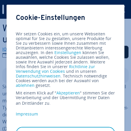
Digital Guide
Cookie-Einstellungen
Zum Haupt­in­halt springen
Website-Ideen finden und
Wir setzen Cookies ein, um unsere Webseiten
umsetzen
optimal für Sie zu gestalten, unsere Produkte für
Sie zu verbessern sowie Ihnen zusammen mit
Drittanbietern interessengerechte Werbung
IONOS Redaktion
Auf Facebook teilen
Auf Twitter teilen
Auf LinkedIn teilen
Als be­vor­zug­te Quelle
anzuzeigen. In den
Einstellungen
können Sie
auf Google hin­zu­fü­gen
19.08.2025
auswählen, welche Cookies Sie zulassen wollen,
sowie Ihre Auswahl jederzeit ändern. Weitere
Infos finden Sie in unserer
Richtlinie zur
Verwendung von Cookies
und in unseren
In­halts­ver­zeich­nis
Datenschutzhinweisen
. Technisch notwendige
Cookies werden auch bei der Auswahl von
ablehnen
gesetzt.
Sie möchten Ihre Website-Idee schnell und pro­fes­sio­nell
Mit einem Klick auf "
Akzeptieren
" stimmen Sie der
umsetzen? Das ist auch ohne Pro­gram­mier­kennt­nis­se
Verarbeitung und der Übermittlung Ihrer Daten
möglich. Eine klare Ziel­set­zung, der passende Website-
an Drittländer zu.
Typ und eine solide tech­ni­sche Basis sind dabei ent­schei­
Impressum
dend. In diesem Ratgeber erfahren Sie, was eine gute
Website ausmacht, welche Bausteine Sie benötigen
(Domain, Hosting, CMS) und wie Sie Ihre Website-Idee