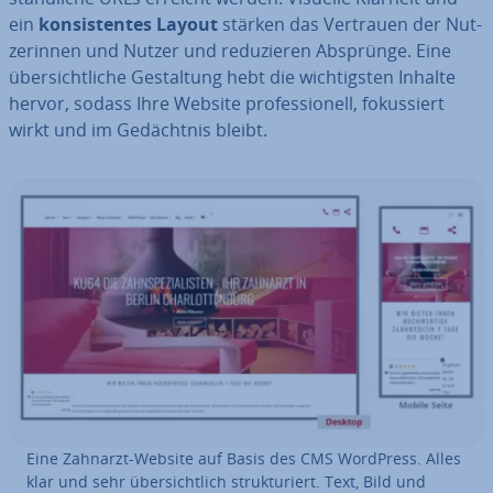
ein
kon­sis­ten­tes Layout
stärken das Vertrauen der Nut­
ze­rin­nen und Nutzer und re­du­zie­ren Absprünge. Eine
über­sicht­li­che Ge­stal­tung hebt die wich­tigs­ten Inhalte
hervor, sodass Ihre Website pro­fes­sio­nell, fo­kus­siert
wirkt und im Ge­dächt­nis bleibt.
Eine Zahnarzt-Website auf Basis des CMS WordPress. Alles
klar und sehr über­sicht­lich struk­tu­riert. Text, Bild und