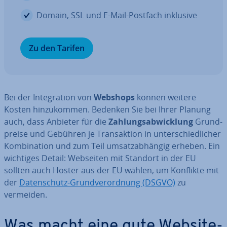
Domain, SSL und E-Mail-Postfach inklusive
Zu den Tarifen
Bei der In­te­gra­ti­on von
Webshops
können weitere
Kosten hin­zu­kom­men. Bedenken Sie bei Ihrer Planung
auch, dass Anbieter für die
Zah­lungs­ab­wick­lung
Grund­
prei­se und Gebühren je Trans­ak­ti­on in un­ter­schied­li­cher
Kom­bi­na­ti­on und zum Teil um­satz­ab­hän­gig erheben. Ein
wichtiges Detail: Webseiten mit Standort in der EU
sollten auch Hoster aus der EU wählen, um Konflikte mit
der
Da­ten­schutz-Grund­ver­ord­nung (DSGVO)
zu
vermeiden.
Was macht eine gute Website-