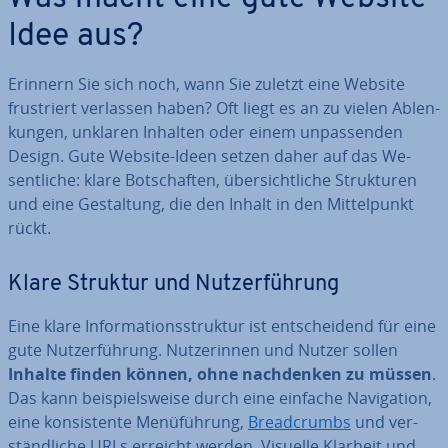
Idee aus?
Erinnern Sie sich noch, wann Sie zuletzt eine Website
frus­triert verlassen haben? Oft liegt es an zu vielen Ab­len­
kun­gen, unklaren Inhalten oder einem un­pas­sen­den
Design. Gute Website-Ideen setzen daher auf das We­
sent­li­che: klare Bot­schaf­ten, über­sicht­li­che Struk­tu­ren
und eine Ge­stal­tung, die den Inhalt in den Mit­tel­punkt
rückt.
Klare Struktur und Nut­zer­füh­rung
Eine klare In­for­ma­ti­ons­struk­tur ist ent­schei­dend für eine
gute Nut­zer­füh­rung. Nut­ze­rin­nen und Nutzer sollen
Inhalte finden können, ohne nach­den­ken zu müssen
.
Das kann bei­spiels­wei­se durch eine einfache Na­vi­ga­ti­on,
eine kon­sis­ten­te Me­nü­füh­rung,
Bread­crumbs
und ver­
ständ­li­che URLs erreicht werden. Visuelle Klarheit und