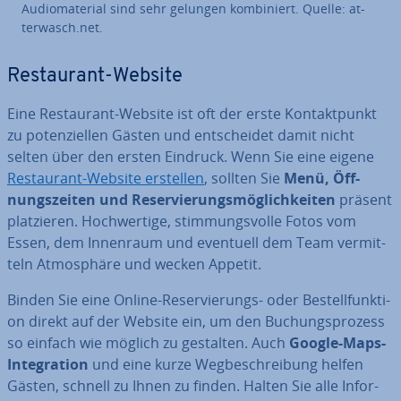
Au­dio­ma­te­ri­al sind sehr gelungen kom­bi­niert. Quelle: at­
ter­wasch.net.
Re­stau­rant-Website
Eine Re­stau­rant-Website ist oft der erste Kon­takt­punkt
zu po­ten­zi­el­len Gästen und ent­schei­det damit nicht
selten über den ersten Eindruck. Wenn Sie eine eigene
Re­stau­rant-Website erstellen
, sollten Sie
Menü, Öff­
nungs­zei­ten und Re­ser­vie­rungs­mög­lich­kei­ten
präsent
plat­zie­ren. Hoch­wer­ti­ge, stim­mungs­vol­le Fotos vom
Essen, dem Innenraum und eventuell dem Team ver­mit­
teln At­mo­sphä­re und wecken Appetit.
Binden Sie eine Online-Re­ser­vie­rungs- oder Be­stell­funk­ti­
on direkt auf der Website ein, um den Bu­chungs­pro­zess
so einfach wie möglich zu gestalten. Auch
Google-Maps-
In­te­gra­ti­on
und eine kurze Weg­be­schrei­bung helfen
Gästen, schnell zu Ihnen zu finden. Halten Sie alle In­for­