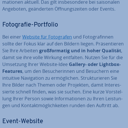
ma­tio­nen aktuell. Das gilt ins­be­son­de­re bei sai­so­na­len
Angeboten, ge­än­der­ten Öff­nungs­zei­ten oder Events.
Fo­to­gra­fie-Portfolio
Bei einer
Website für Fo­to­gra­fen
und Fo­to­gra­fin­nen
sollte der Fokus klar auf den Bildern liegen. Prä­sen­tie­ren
Sie Ihre Arbeiten
groß­for­ma­tig und in hoher Qualität
,
damit sie ihre volle Wirkung entfalten. Nutzen Sie für die
Umsetzung Ihrer Website-Idee
Gallery- oder Lightbox-
Features
, um den Be­su­che­rin­nen und Besuchern eine
intuitive Na­vi­ga­ti­on zu er­mög­li­chen. Struk­tu­rie­ren Sie
Ihre Bilder nach Themen oder Projekten, damit In­ter­es­
sier­te schnell finden, was sie suchen. Eine kurze Vor­stel­
lung Ihrer Person sowie In­for­ma­tio­nen zu Ihren Leis­tun­
gen und Kon­takt­mög­lich­kei­ten runden den Auftritt ab.
Event-Website