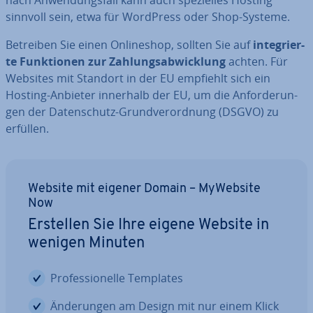
sinnvoll sein, etwa für WordPress oder Shop-Systeme.
Betreiben Sie einen On­line­shop, sollten Sie auf
in­te­grier­
te Funk­tio­nen zur Zah­lungs­ab­wick­lung
achten. Für
Websites mit Standort in der EU empfiehlt sich ein
Hosting-Anbieter innerhalb der EU, um die An­for­de­run­
gen der Da­ten­schutz-Grund­ver­ord­nung (DSGVO) zu
erfüllen.
Website mit eigener Domain – MyWebsite
Now
Erstellen Sie Ihre eigene Website in
wenigen Minuten
Pro­fes­sio­nel­le Templates
Än­de­run­gen am Design mit nur einem Klick