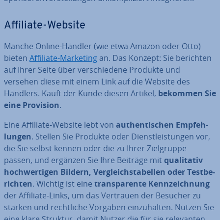
Affiliate-Website
Manche Online-Händler (wie etwa Amazon oder Otto)
bieten
Affiliate-Marketing
an. Das Konzept: Sie berichten
auf Ihrer Seite über ver­schie­de­ne Produkte und
versehen diese mit einem Link auf die Website des
Händlers. Kauft der Kunde diesen Artikel,
bekommen Sie
eine Provision
.
Eine Affiliate-Website lebt von
au­then­ti­schen Emp­feh­
lun­gen
. Stellen Sie Produkte oder Dienst­leis­tun­gen vor,
die Sie selbst kennen oder die zu Ihrer Ziel­grup­pe
passen, und ergänzen Sie Ihre Beiträge mit
qua­li­ta­tiv
hoch­wer­ti­gen Bildern, Ver­gleichs­ta­bel­len oder Test­be­
rich­ten
. Wichtig ist eine
trans­pa­ren­te Kenn­zeich­nung
der Affiliate-Links, um das Vertrauen der Besucher zu
stärken und recht­li­che Vorgaben ein­zu­hal­ten. Nutzen Sie
eine klare Struktur, damit Nutzer die für sie re­le­van­ten