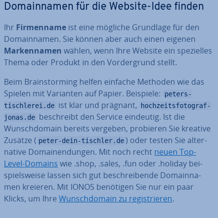
Do­main­na­men für die Website-Idee finden
Ihr
Fir­men­na­me
ist eine mögliche Grundlage für den
Do­main­na­men. Sie können aber auch einen eigenen
Mar­ken­na­men
wählen, wenn Ihre Website ein spe­zi­el­les
Thema oder Produkt in den Vor­der­grund stellt.
Beim Brain­stor­ming helfen einfache Methoden wie das
Spielen mit Varianten auf Papier. Beispiele:
peters-
ist klar und prägnant,
tischlerei.de
hochzeitsfotograf-
be­schreibt den Service eindeutig. Ist die
jonas.de
Wunsch­do­main bereits vergeben, probieren Sie kreative
Zusätze (
) oder testen Sie al­ter­
peter-dein-tischler.de
na­ti­ve Do­main­endun­gen. Mit noch recht
neuen Top-
Level-Domains
wie .shop, .sales, .fun oder .holiday bei­
spiels­wei­se lassen sich gut be­schrei­ben­de Do­main­na­
men kreieren. Mit IONOS benötigen Sie nur ein paar
Klicks, um Ihre
Wunsch­do­main zu re­gis­trie­ren
.