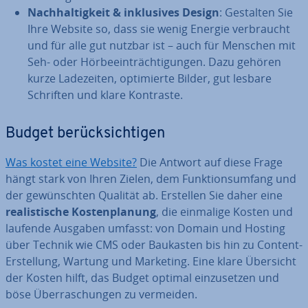
Nach­hal­tig­keit & in­klu­si­ves Design
: Gestalten Sie
Ihre Website so, dass sie wenig Energie ver­braucht
und für alle gut nutzbar ist – auch für Menschen mit
Seh- oder Hör­be­ein­träch­ti­gun­gen. Dazu gehören
kurze La­de­zei­ten, op­ti­mier­te Bilder, gut lesbare
Schriften und klare Kontraste.
Budget be­rück­sich­ti­gen
Was kostet eine Website?
Die Antwort auf diese Frage
hängt stark von Ihren Zielen, dem Funk­ti­ons­um­fang und
der ge­wünsch­ten Qualität ab. Erstellen Sie daher eine
rea­lis­ti­sche Kos­ten­pla­nung
, die einmalige Kosten und
laufende Ausgaben umfasst: von Domain und Hosting
über Technik wie CMS oder Baukasten bis hin zu Content-
Er­stel­lung, Wartung und Marketing. Eine klare Übersicht
der Kosten hilft, das Budget optimal ein­zu­set­zen und
böse Über­ra­schun­gen zu vermeiden.