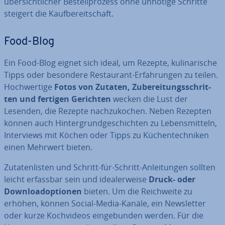
über­sicht­li­cher Be­stell­pro­zess ohne unnötige Schritte
steigert die Kauf­be­reit­schaft.
Food-Blog
Ein Food-Blog eignet sich ideal, um Rezepte, ku­li­na­ri­sche
Tipps oder besondere Re­stau­rant-Er­fah­run­gen zu teilen.
Hoch­wer­ti­ge
Fotos von Zutaten, Zu­be­rei­tungs­schrit­
ten und fertigen Gerichten
wecken die Lust der
Lesenden, die Rezepte nach­zu­ko­chen. Neben Rezepten
können auch Hin­ter­grund­ge­schich­ten zu Le­bens­mit­teln,
In­ter­views mit Köchen oder Tipps zu Kü­chen­tech­ni­ken
einen Mehrwert bieten.
Zu­ta­ten­lis­ten und Schritt-für-Schritt-An­lei­tun­gen sollten
leicht erfassbar sein und idea­ler­wei­se
Druck- oder
Down­load­op­tio­nen
bieten. Um die Reich­wei­te zu
erhöhen, können Social-Media-Kanäle, ein News­let­ter
oder kurze Koch­vi­de­os ein­ge­bun­den werden. Für die