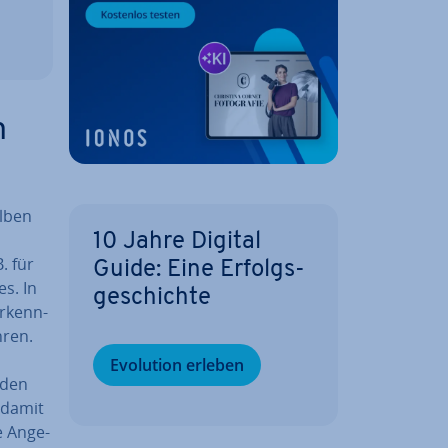
m
elben
10 Jahre Digital
. für
Guide: Eine Er­folgs­
es. In
ge­schich­te
r­kenn­
­ren.
Evolution erleben
­den
 damit
e An­ge­