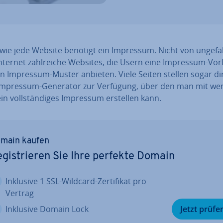
 wie jede Website benötigt ein Impressum. Nicht von ungefä
nternet zahl­rei­che Websites, die Usern eine Impressum-Vor
in Impressum-Muster anbieten. Viele Seiten stellen sogar di
Impressum-Generator zur Verfügung, über den man mit we
ein voll­stän­di­ges Impressum erstellen kann.
main kaufen
­gis­trie­ren Sie Ihre perfekte Domain
Inklusive 1 SSL-Wildcard-Zer­ti­fi­kat pro
Vertrag
Inklusive Domain Lock
Jetzt prüfe