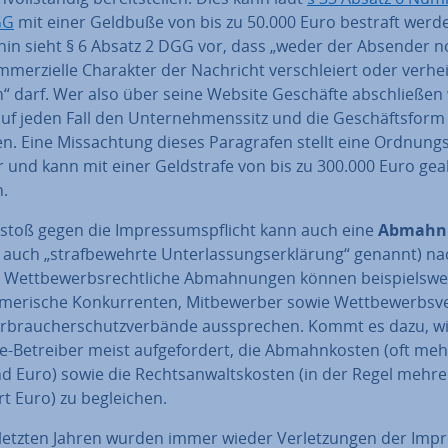
GG
mit einer Geldbuße von bis zu 50.000 Euro bestraft werd
hin sieht § 6 Absatz 2 DGG vor, dass „weder der Absender 
­mer­zi­el­le Charakter der Nachricht ver­schlei­ert oder ver­hei
 darf. Wer also über seine Website Geschäfte ab­schlie­ßen w
f jeden Fall den Un­ter­neh­mens­sitz und die Ge­schäfts­form
. Eine Miss­ach­tung dieses Pa­ra­gra­fen stellt eine Ord­nungs­
r und kann mit einer Geld­stra­fe von bis zu 300.000 Euro ge
.
stoß gegen die Im­pres­sums­pflicht kann auch eine
Abmahn
 auch „straf­be­wehr­te Un­ter­las­sungs­er­klä­rung“ genannt) n
 Wett­be­werbs­recht­li­che Ab­mah­nun­gen können bei­spiels­we
­me­ri­sche Kon­kur­ren­ten, Mit­be­wer­ber sowie Wett­be­werbs­ve
­brau­cher­schutz­ver­bän­de aus­spre­chen. Kommt es dazu, w
-Betreiber meist auf­ge­for­dert, die Ab­mahn­kos­ten (oft me
 Euro) sowie die Rechts­an­walts­kos­ten (in der Regel mehr
 Euro) zu be­glei­chen.
letzten Jahren wurden immer wieder Ver­let­zun­gen der Im­pr