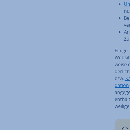
Um­
nu
Be
ve
Ang
Zu
Einige 
Websit
wei­se 
der­lic
bzw.
Ka
da­ti­on
angegeb
enthal
wei­li­