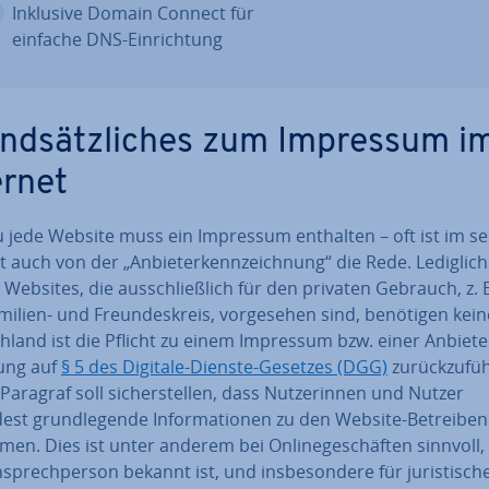
Inklusive Domain Connect für
einfache DNS-Ein­rich­tung
nd­sätz­li­ches zum Impressum i
ernet
 jede Website muss ein Impressum enthalten – oft ist im s
 auch von der „An­bie­ter­kenn­zeich­nung“ die Rede. Lediglich
 Websites, die aus­schließ­lich für den privaten Gebrauch, z. B
ilien- und Freun­des­kreis, vor­ge­se­hen sind, benötigen kein
­land ist die Pflicht zu einem Impressum bzw. einer An­bie­te
nung auf
§ 5 des Digitale-Dienste-Gesetzes (DGG)
zu­rück­zu­füh
Paragraf soll si­cher­stel­len, dass Nut­ze­rin­nen und Nutzer
st grund­le­gen­de In­for­ma­tio­nen zu den Website-Be­trei­ben
n. Dies ist unter anderem bei On­lin­ege­schäf­ten sinnvoll,
­sprech­per­son bekannt ist, und ins­be­son­de­re für ju­ris­ti­sch