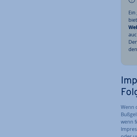
Ein
bie
Web
auc
Den
den
Im­p
Fol
Wenn d
Bußgel
wenn § 
Impress
oder un