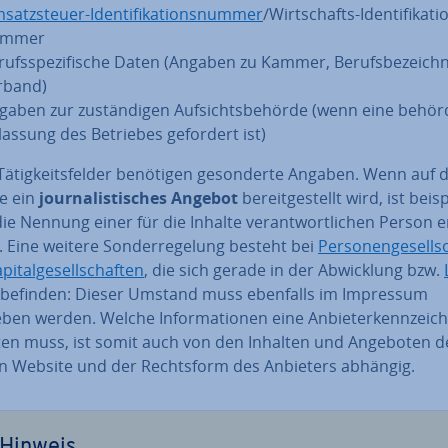
satz­steu­er-Iden­ti­fi­ka­ti­ons­num­mer
/Wirt­schafts-Iden­ti­fi­ka­ti
m­mer
­rufs­spe­zi­fi­sche Daten (Angaben zu Kammer, Be­rufs­be­zeich­
rband)
aben zur zu­stän­di­gen Auf­sichts­be­hör­de (wenn eine be­hörd­
lassung des Betriebes gefordert ist)
Tä­tig­keits­fel­der benötigen ge­son­der­te Angaben. Wenn auf 
e ein
jour­na­lis­ti­sches Angebot
be­reit­ge­stellt wird, ist bei­s
die Nennung einer für die Inhalte ver­ant­wort­li­chen Person er
h. Eine weitere Son­der­re­ge­lung besteht bei
Per­so­nen­ge­sell­s
­pi­tal­ge­sell­schaf­ten
, die sich gerade in der Ab­wick­lung bzw.
befinden: Dieser Umstand muss ebenfalls im Impressum
en werden. Welche In­for­ma­tio­nen eine An­bie­ter­kenn­zeic
ten muss, ist somit auch von den Inhalten und Angeboten de
gen Website und der Rechts­form des Anbieters abhängig.
Hinweis