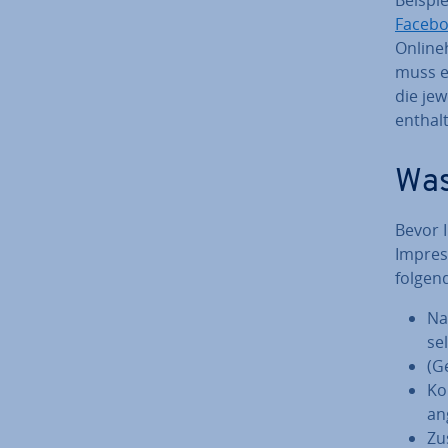
Facebo
On­line
muss e
die je­
enthal
Was
Bevor I
Im­pres
folgen
Na
sel
(Ge
Ko
an
Zu­