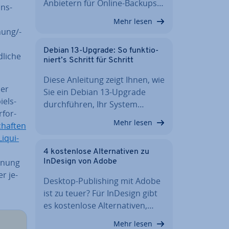
Anbietern für Online-Backups…
­ons­
Mehr lesen
nung/-
Debian 13-Upgrade: So funk­tio­
li­che
niert’s Schritt für Schritt
Diese Anleitung zeigt Ihnen, wie
der
Sie ein Debian 13-Upgrade
piels­
durch­füh­ren, Ihr System…
­for­
Mehr lesen
chaf­ten
Li­qui­
4 kos­ten­lo­se Al­ter­na­ti­ven zu
h­nung
InDesign von Adobe
r je­
Desktop-Pu­bli­shing mit Adobe
ist zu teuer? Für InDesign gibt
es kos­ten­lo­se Al­ter­na­ti­ven,…
Mehr lesen