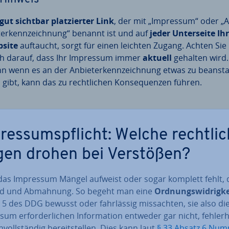
gut sichtbar plat­zier­ter Link
, der mit „Impressum“ oder „A
­ter­kenn­zeich­nung“ benannt ist und auf
jeder Un­ter­sei­te Ih
site
auftaucht, sorgt für einen leichten Zugang. Achten Sie
h darauf, dass Ihr Impressum immer
aktuell
gehalten wird.
n wenn es an der An­bie­ter­kenn­zeich­nung etwas zu be­an­st
 gibt, kann das zu recht­li­chen Kon­se­quen­zen führen.
res­sums­pflicht: Welche recht­li­
gen drohen bei Verstößen?
as Impressum Mängel aufweist oder sogar komplett fehlt,
d und Abmahnung. So begeht man eine
Ord­nungs­wid­rig­k
5 des DDG bewusst oder fahr­läs­sig miss­ach­ten, sie also di
um er­for­der­li­chen In­for­ma­ti­on entweder gar nicht, feh­ler­
­voll­stän­dig be­reit­stel­len. Dies kann laut
§ 33 Absatz 6 Num