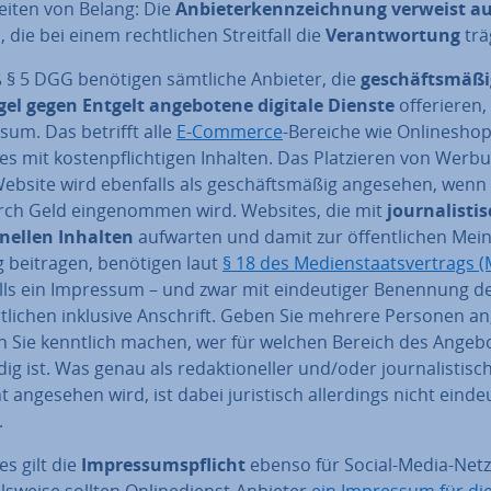
hei­ten von Belang: Die
An­bie­ter­kenn­zeich­nung verweist a
 die bei einem recht­li­chen Streit­fall die
Ver­ant­wor­tung
trä
§ 5 DGG benötigen sämtliche Anbieter, die
ge­schäfts­mä­ßi­
el gegen Entgelt an­ge­bo­te­ne digitale Dienste
of­fe­rie­ren,
sum. Das betrifft alle
E-Commerce
-Bereiche wie On­line­sho
s mit kos­ten­pflich­ti­gen Inhalten. Das Plat­zie­ren von Werb
ebsite wird ebenfalls als ge­schäfts­mä­ßig angesehen, wenn
rch Geld ein­ge­nom­men wird. Websites, die mit
jour­na­lis­ti
­nel­len Inhalten
aufwarten und damit zur öf­fent­li­chen Mei­
g beitragen, benötigen laut
§ 18 des Me­di­en­staats­ver­trags 
lls ein Impressum – und zwar mit ein­deu­ti­ger Benennung de
t­li­chen inklusive Anschrift. Geben Sie mehrere Personen an
 Sie kenntlich machen, wer für welchen Bereich des Angeb
ig ist. Was genau als re­dak­tio­nel­ler und/oder jour­na­lis­ti­sc
 angesehen wird, ist dabei ju­ris­tisch al­ler­dings nicht einde
.
s gilt die
Im­pres­sums­pflicht
ebenso für Social-Media-Net
els­wei­se sollten On­line­dienst-Anbieter
ein Impressum für di