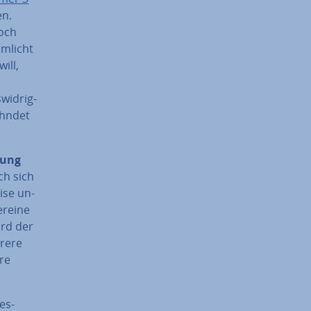
en.
noch
m­licht
ill,
wid­rig­
ahndet
ung
ach sich
i­se un­
r­ei­ne
ird der
hrere
ere
es­