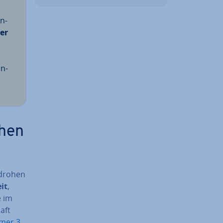
n­
rer
an­
chen
 drohen
eit
,
e im
haft
mer 3