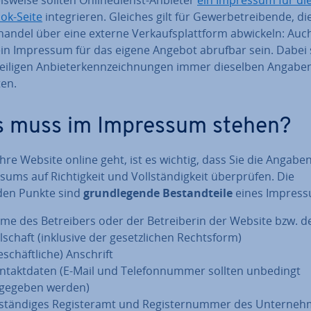
ok-Seite
in­te­grie­ren. Gleiches gilt für Ge­wer­be­trei­ben­de, d
­han­del über eine externe Ver­kaufs­platt­form abwickeln: Auc
in Impressum für das eigene Angebot abrufbar sein. Dabei 
wei­li­gen An­bie­ter­kenn­zeich­nun­gen immer dieselben Angabe
ten.
 muss im Impressum stehen?
hre Website online geht, ist es wichtig, dass Sie die Angabe
­sums auf Rich­tig­keit und Voll­stän­dig­keit über­prü­fen. Die
den Punkte sind
grund­le­gen­de Be­stand­tei­le
eines Im­pres­
me des Be­trei­bers oder der Be­trei­be­rin der Website bzw. d
l­schaft (inklusive der ge­setz­li­chen Rechts­form)
­schäft­li­che) Anschrift
n­takt­da­ten (E-Mail und Te­le­fon­num­mer sollten unbedingt
gegeben werden)
stän­di­ges Re­gis­ter­amt und Re­gis­ter­num­mer des Un­ter­neh