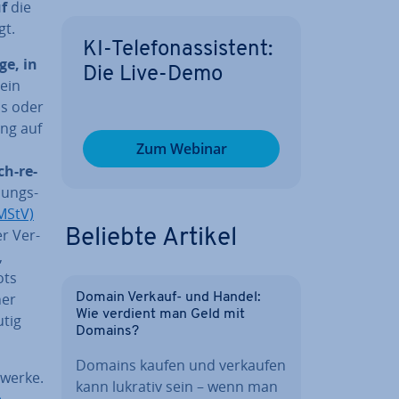
uf
die
gt.
KI-Te­le­fon­as­sis­tent:
ge, in
Die Live-Demo
 ein
ps oder
ung auf
Zum Webinar
sch-re­
nungs­
(MStV)
r Ver­
Beliebte Artikel
,
ots
her
Domain Verkauf- und Handel:
Wie verdient man Geld mit
utig
Domains?
Domains kaufen und verkaufen
zwerke.
kann lukrativ sein – wenn man
e