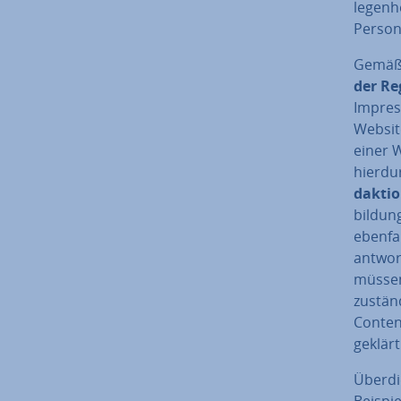
le­gen­
Person,
Gemäß 
der Reg
Impres
Website
einer W
hierdu
dak­tio
bil­dun
ebenfa
ant­wor
müssen
zuständ
Content
geklärt
Überdie
Bei­spi