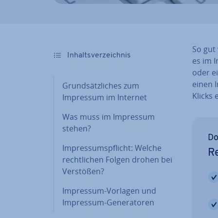
So gut
In­halts­ver­zeich­nis
es im I
oder e
einen 
Grund­sätz­li­ches zum
Klicks 
Impressum im Internet
Was muss im Impressum
stehen?
Do
Im­pres­sums­pflicht: Welche
Re
recht­li­chen Folgen drohen bei
Verstößen?
Impressum-Vorlagen und
Impressum-Ge­ne­ra­to­ren