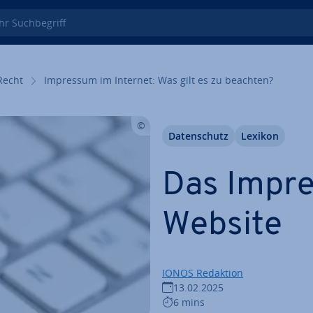
 Such­be­griff
Recht
Impressum im Internet: Was gilt es zu beachten?
Da­ten­schutz
Lexikon
Das Impre
Website
IONOS Redaktion
13.02.2025
6 mins