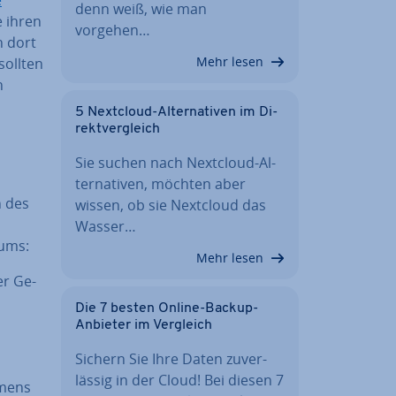
denn weiß, wie man
ie ihren
vorgehen…
h dort
Mehr lesen
sollten
n
5 Nextcloud-Al­ter­na­ti­ven im Di­
rekt­ver­gleich
Sie suchen nach Nextcloud-Al­
ter­na­ti­ven, möchten aber
n des
wissen, ob sie Nextcloud das
Wasser…
sums:
Mehr lesen
er Ge­
Die 7 besten Online-Backup-
Anbieter im Vergleich
Sichern Sie Ihre Daten zu­ver­
läs­sig in der Cloud! Bei diesen 7
­mens