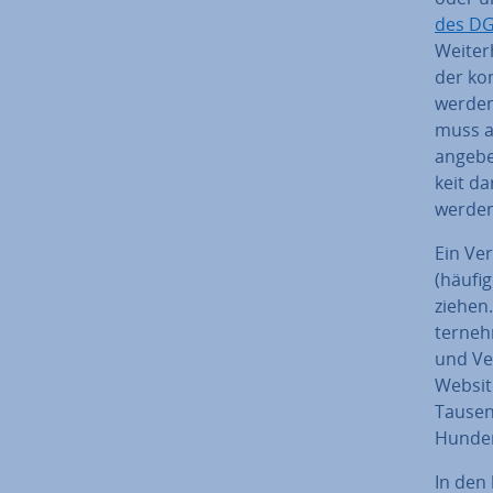
des D
Weiter
der kom
werden“
muss au
angeben
keit da
werden
Ein Ver
(häufig
ziehen.
ter­neh
und Ver
Website
Tausend
Hundert
In den 