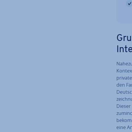
Gru
Int
Nahezu
Kontext
private
den Fam
Deutsch
zeich­
Dieser 
zuminde
bekomme
eine An