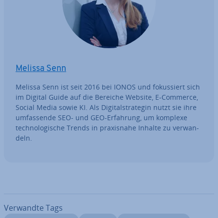
Melissa Senn
Melissa Senn ist seit 2016 bei IONOS und fo­kus­siert sich
im Digital Guide auf die Bereiche Website, E-Commerce,
Social Media sowie KI. Als Di­gi­tal­stra­te­gin nutzt sie ihre
um­fas­sen­de SEO- und GEO-Erfahrung, um komplexe
tech­no­lo­gi­sche Trends in pra­xis­na­he Inhalte zu ver­wan­
deln.
Verwandte Tags