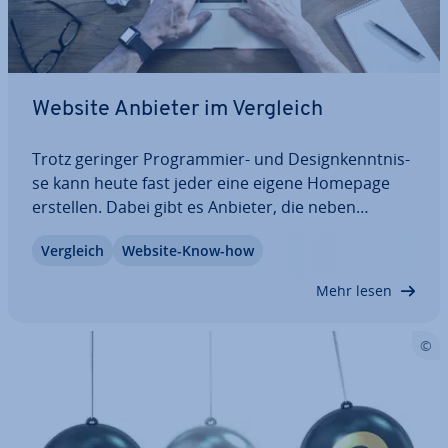
Website Anbieter im Vergleich
Trotz geringer Pro­gram­mier- und De­sign­kennt­nis­
se kann heute fast jeder eine eigene Homepage
erstellen. Dabei gibt es Anbieter, die neben
Vorlagen und Modulen das Rundum-sorglos-Paket
Vergleich
Website-Know-how
inklusive Domain, Hosting und E-Mail-Postfach
liefern. Andere, oftmals komplett kos­ten­lo­se…
Mehr lesen