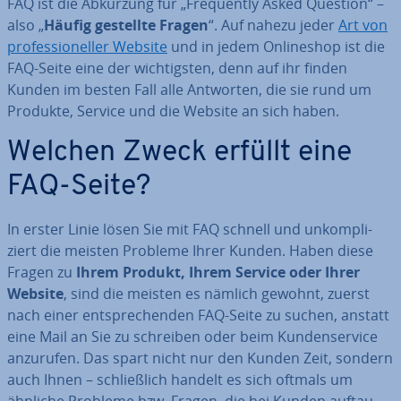
FAQ ist die Abkürzung für „Fre­quent­ly Asked Question“ –
also „
Häufig gestellte Fragen
“. Auf nahezu jeder
Art von
pro­fes­sio­nel­ler Website
und in jedem On­line­shop ist die
FAQ-Seite eine der wich­tigs­ten, denn auf ihr finden
Kunden im besten Fall alle Antworten, die sie rund um
Produkte, Service und die Website an sich haben.
Welchen Zweck erfüllt eine
FAQ-Seite?
In erster Linie lösen Sie mit FAQ schnell und un­kom­pli­
ziert die meisten Probleme Ihrer Kunden. Haben diese
Fragen zu
Ihrem Produkt, Ihrem Service oder Ihrer
Website
, sind die meisten es nämlich gewohnt, zuerst
nach einer ent­spre­chen­den FAQ-Seite zu suchen, anstatt
eine Mail an Sie zu schreiben oder beim Kun­den­ser­vice
anzurufen. Das spart nicht nur den Kunden Zeit, sondern
auch Ihnen – schließ­lich handelt es sich oftmals um