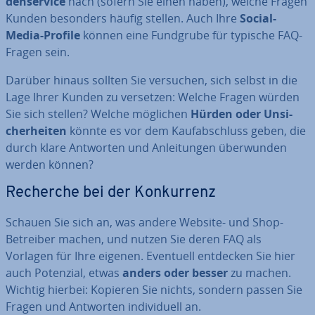
den­ser­vice
nach (sofern Sie einen haben), welche Fragen
Kunden besonders häufig stellen. Auch Ihre
Social-
Media-Profile
können eine Fundgrube für typische FAQ-
Fragen sein.
Darüber hinaus sollten Sie versuchen, sich selbst in die
Lage Ihrer Kunden zu versetzen: Welche Fragen würden
Sie sich stellen? Welche möglichen
Hürden oder Un­si­
cher­hei­ten
könnte es vor dem Kauf­ab­schluss geben, die
durch klare Antworten und An­lei­tun­gen über­wun­den
werden können?
Recherche bei der Kon­kur­renz
Schauen Sie sich an, was andere Website- und Shop-
Betreiber machen, und nutzen Sie deren FAQ als
Vorlagen für Ihre eigenen. Eventuell entdecken Sie hier
auch Potenzial, etwas
anders oder besser
zu machen.
Wichtig hierbei: Kopieren Sie nichts, sondern passen Sie
Fragen und Antworten in­di­vi­du­ell an.