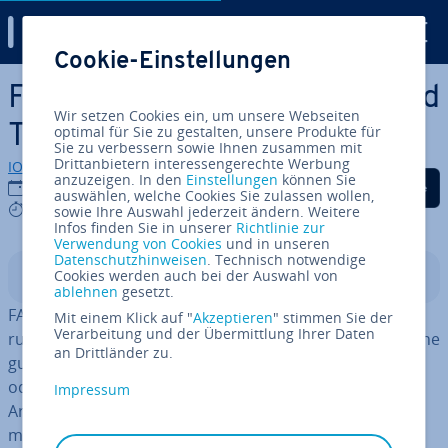
Digital Guide
Cookie-Einstellungen
Zum Haupt­in­halt springen
FAQ-Seite erstellen: Tipps und
Wir setzen Cookies ein, um unsere Webseiten
Tricks
optimal für Sie zu gestalten, unsere Produkte für
Sie zu verbessern sowie Ihnen zusammen mit
Drittanbietern interessengerechte Werbung
IONOS Redaktion
anzuzeigen. In den
Einstellungen
können Sie
Auf Facebook teilen
Auf Twitter teilen
Auf LinkedIn tei
11.07.2022
auswählen, welche Cookies Sie zulassen wollen,
6 mins
sowie Ihre Auswahl jederzeit ändern. Weitere
Infos finden Sie in unserer
Richtlinie zur
Verwendung von Cookies
und in unseren
Datenschutzhinweisen
. Technisch notwendige
Cookies werden auch bei der Auswahl von
In­halts­ver­zeich­nis
ablehnen
gesetzt.
FAQ geben Antwort auf häufige Fragen, die Besucher
Mit einem Klick auf "
Akzeptieren
" stimmen Sie der
Verarbeitung und der Übermittlung Ihrer Daten
rund um Ihre Website oder Ihren On­line­shop haben. Eine
an Drittländer zu.
gut struk­tu­rier­te FAQ-Seite erspart Kunden eine Mail
oder einen Anruf beim Kun­den­ser­vice und Ihnen somit
Impressum
Arbeit. Gleich­zei­tig wirken sich FAQ positiv auf die Such­
ma­schi­nen­op­ti­mie­rung Ihrer Seite aus.