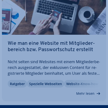
Wie man eine Website mit Mit­glie­der­
be­reich bzw. Pass­wort­schutz erstellt
Nicht selten sind Websites mit einem Mit­glie­der­be­
reich aus­ge­stat­tet, der ex­klu­si­ven Content für re­
gis­trier­te Mit­glie­der be­inhal­tet, um User als feste
Kunden zu gewinnen. Wie Sie aus­ge­wähl­te
Ratgeber
Spezielle Webseiten
Website-Know-how
Sektionen Ihrer Website mit einem Passwort
schützen können, auf welche Weise sich…
Mehr lesen