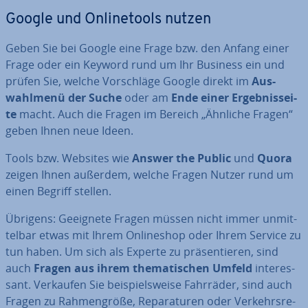
Google und On­line­tools nutzen
Geben Sie bei Google eine Frage bzw. den Anfang einer
Frage oder ein Keyword rund um Ihr Business ein und
prüfen Sie, welche Vor­schlä­ge Google direkt im
Aus­
wahl­me­nü der Suche
oder am
Ende einer Er­geb­nis­sei­
te
macht. Auch die Fragen im Bereich „Ähnliche Fragen“
geben Ihnen neue Ideen.
Tools bzw. Websites wie
Answer the Public
und
Quora
zeigen Ihnen außerdem, welche Fragen Nutzer rund um
einen Begriff stellen.
Übrigens: Geeignete Fragen müssen nicht immer un­mit­
tel­bar etwas mit Ihrem On­line­shop oder Ihrem Service zu
tun haben. Um sich als Experte zu prä­sen­tie­ren, sind
auch
Fragen aus ihrem the­ma­ti­schen Umfeld
in­ter­es­
sant. Verkaufen Sie bei­spiels­wei­se Fahrräder, sind auch
Fragen zu Rah­men­grö­ße, Re­pa­ra­tu­ren oder Ver­kehrs­re­