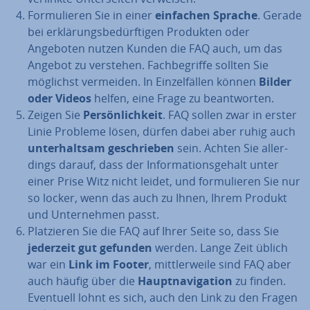
For­mu­lie­ren Sie in einer
einfachen Sprache
. Gerade
bei er­klä­rungs­be­dürf­ti­gen Produkten oder
Angeboten nutzen Kunden die FAQ auch, um das
Angebot zu verstehen. Fach­be­grif­fe sollten Sie
möglichst vermeiden. In Ein­zel­fäl­len können
Bilder
oder Videos
helfen, eine Frage zu be­ant­wor­ten.
Zeigen Sie
Per­sön­lich­keit
. FAQ sollen zwar in erster
Linie Probleme lösen, dürfen dabei aber ruhig auch
un­ter­halt­sam ge­schrie­ben
sein. Achten Sie al­ler­
dings darauf, dass der In­for­ma­ti­ons­ge­halt unter
einer Prise Witz nicht leidet, und for­mu­lie­ren Sie nur
so locker, wenn das auch zu Ihnen, Ihrem Produkt
und Un­ter­neh­men passt.
Plat­zie­ren Sie die FAQ auf Ihrer Seite so, dass Sie
jederzeit gut gefunden
werden. Lange Zeit üblich
war ein
Link im Footer
, mitt­ler­wei­le sind FAQ aber
auch häufig über die
Haupt­na­vi­ga­ti­on
zu finden.
Eventuell lohnt es sich, auch den Link zu den Fragen