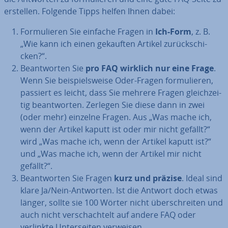
erstellen. Folgende Tipps helfen Ihnen dabei:
For­mu­lie­ren Sie einfache Fragen in
Ich-Form
, z. B.
„Wie kann ich einen gekauften Artikel zu­rück­schi­
cken?“.
Be­ant­wor­ten Sie
pro FAQ wirklich nur eine Frage
.
Wenn Sie bei­spiels­wei­se Oder-Fragen for­mu­lie­ren,
passiert es leicht, dass Sie mehrere Fragen gleich­zei­
tig be­ant­wor­ten. Zerlegen Sie diese dann in zwei
(oder mehr) einzelne Fragen. Aus „Was mache ich,
wenn der Artikel kaputt ist oder mir nicht gefällt?“
wird „Was mache ich, wenn der Artikel kaputt ist?“
und „Was mache ich, wenn der Artikel mir nicht
gefällt?“.
Be­ant­wor­ten Sie Fragen
kurz und präzise
. Ideal sind
klare Ja/Nein-Antworten. Ist die Antwort doch etwas
länger, sollte sie 100 Wörter nicht über­schrei­ten und
auch nicht ver­schach­telt auf andere FAQ oder
verlinkte Un­ter­sei­ten verweisen.