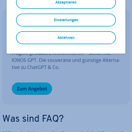
Akzeptieren
Einstellungen
IONOS GPT
Ihr sou­ve­rä­ner KI Assistent für mehr
Pro­duk­ti­vi­tät.
Ablehnen
Fragen, gestalten, re­cher­chie­ren – sicher mit
IONOS GPT. Die souveräne und günstige Al­ter­na­
ti­ve zu ChatGPT & Co.
Zum Angebot
Was sind FAQ?