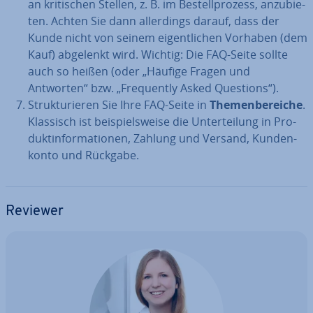
an kri­ti­schen Stellen, z. B. im Be­stell­pro­zess, an­zu­bie­
ten. Achten Sie dann al­ler­dings darauf, dass der
Kunde nicht von seinem ei­gent­li­chen Vorhaben (dem
Kauf) abgelenkt wird. Wichtig: Die FAQ-Seite sollte
auch so heißen (oder „Häufige Fragen und
Antworten“ bzw. „Fre­quent­ly Asked Questions“).
Struk­tu­rie­ren Sie Ihre FAQ-Seite in
The­men­be­rei­che
.
Klassisch ist bei­spiels­wei­se die Un­ter­tei­lung in Pro­
dukt­in­for­ma­tio­nen, Zahlung und Versand, Kun­den­
kon­to und Rückgabe.
Reviewer