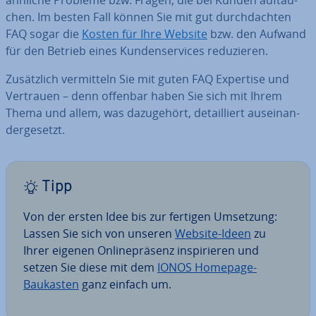
ähnliche Probleme bzw. Fragen, die bei Kunden auf­tau­
chen. Im besten Fall können Sie mit gut durch­dach­ten
FAQ sogar die
Kosten für Ihre Website
bzw. den Aufwand
für den Betrieb eines Kun­den­ser­vices re­du­zie­ren.
Zu­sätz­lich ver­mit­teln Sie mit guten FAQ Expertise und
Vertrauen – denn offenbar haben Sie sich mit Ihrem
Thema und allem, was da­zu­ge­hört, de­tail­liert aus­ein­an­
der­ge­setzt.
Tipp
Von der ersten Idee bis zur fertigen Umsetzung:
Lassen Sie sich von unseren
Website-Ideen
zu
Ihrer eigenen On­line­prä­senz in­spi­rie­ren und
setzen Sie diese mit dem
IONOS Homepage-
Baukasten
ganz einfach um.