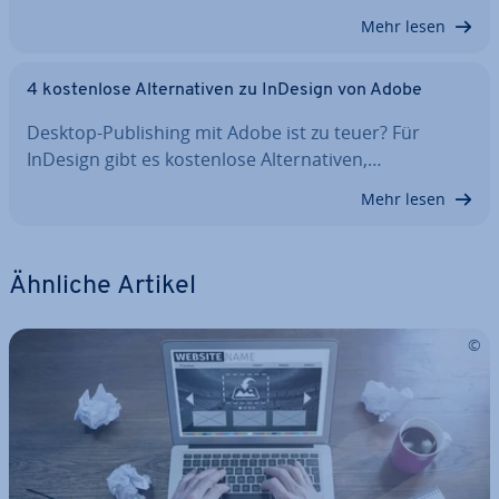
Mehr lesen
4 kos­ten­lo­se Al­ter­na­ti­ven zu InDesign von Adobe
Desktop-Pu­bli­shing mit Adobe ist zu teuer? Für
InDesign gibt es kos­ten­lo­se Al­ter­na­ti­ven,…
Mehr lesen
Ähnliche Artikel