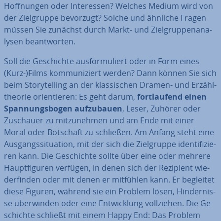
Hoff­nun­gen oder In­ter­es­sen? Welches Medium wird von
der Ziel­grup­pe bevorzugt? Solche und ähnliche Fragen
müssen Sie zunächst durch Markt- und Ziel­grup­pen­ana­
ly­sen be­ant­wor­ten.
Soll die Ge­schich­te aus­for­mu­liert oder in Form eines
(Kurz-)Films kom­mu­ni­ziert werden? Dann können Sie sich
beim Sto­rytel­ling an der klas­si­schen Dramen- und Er­zähl­
theo­rie ori­en­tie­ren: Es geht darum,
fort­lau­fend einen
Span­nungs­bo­gen auf­zu­bau­en
, Leser, Zuhörer oder
Zuschauer zu mit­zu­neh­men und am Ende mit einer
Moral oder Botschaft zu schließen. Am Anfang steht eine
Aus­gangs­si­tua­ti­on, mit der sich die Ziel­grup­pe iden­ti­fi­zie­
ren kann. Die Ge­schich­te sollte über eine oder mehrere
Haupt­fi­gu­ren verfügen, in denen sich der Rezipient wie­
der­fin­den oder mit denen er mitfühlen kann. Er begleitet
diese Figuren, während sie ein Problem lösen, Hin­der­nis­
se über­win­den oder eine Ent­wick­lung voll­zie­hen. Die Ge­
schich­te schließt mit einem Happy End: Das Problem