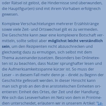
oder Rätsel ist gelöst, die Hin­der­nis­se sind über­wun­den,
die Haupt­fi­gur(en) sind mit ihrem Vorhaben er­folg­reich
gewesen.
Komplexe Ver­schach­te­lun­gen mehrerer Er­zähl­strän­ge
sowie viele Zeit- und Orts­wech­sel gilt es zu vermeiden.
Die Ge­schich­te kann zwar eine kom­ple­xe­re Botschaft ver­
mit­teln, sollte selbst aber
möglichst leicht ver­ständ­lich
sein
, um den Re­zi­pi­en­ten nicht ab­zu­schre­cken und
gleich­zei­tig dazu zu ermutigen, sich selbst mit dem
Thema aus­ein­an­der­zu­set­zen. Besonders bei On­line­tex­
ten ist zu beachten, dass Nutzer sprung­haf­ter lesen und
die Auf­merk­sam­keits­span­ne kürzer ist. So muss der
Leser – in diesem Fall mehr denn je – direkt zu Beginn der
Ge­schich­te gefesselt werden. In dieser Hinsicht kann
man sich grob an den drei aris­to­te­li­schen Einheiten ori­
en­tie­ren: Einheit des Ortes, der Zeit und der Handlung.
Wie sich das Le­se­ver­hal­ten im Netz von dem in Print­me­
di­en un­ter­schei­det, erläutern wir in unserem Artikel: "
Le­