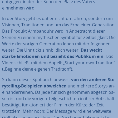
entgegen, in der der Sohn den Platz des Vaters
einnehmen wird.
In der Story geht es daher nicht um Uhren, sondern um
Visionen, Tra­di­tio­nen und um das Erbe einer Ge­ne­ra­ti­on.
Das Produkt Arm­band­uhr wird in An­be­tracht dieser
Szenen zu einem my­thi­schen Symbol für Zeit­lo­sig­keit: Die
Werte der vorigen Ge­ne­ra­ti­on leben mit der folgenden
weiter. Die Uhr tickt sinn­bild­lich weiter.
Das weckt
starke Emotionen und bezieht das Publikum ein
: Das
Video schließt mit dem Appell: „Start your own Tradition“
(„Beginne deine eigenen Tradition“).
So kann dieser Spot auch bewusst
von den anderen Sto­
rytel­ling-Bei­spie­len abweichen
und mehrere Storys an­
ein­an­der­rei­hen. Da jede für sich genommen ab­ge­schlos­
sen ist und die vorigen Teil­ge­schich­ten in ihrer Botschaft
bestätigt, funk­tio­niert der Film in der Kürze der Zeit
trotzdem. Mehr noch: Der Message wird eine weltweite
Gül­tig­keit zu­ge­spro­chen. Der Zuschauer bekommt das