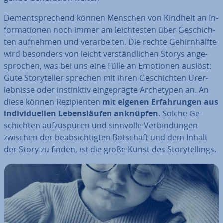
Dem­entspre­chend können Menschen von Kindheit an In­
for­ma­tio­nen noch immer am leich­tes­ten über Ge­schich­
ten aufnehmen und ver­ar­bei­ten. Die rechte Ge­hirn­hälf­te
wird besonders von leicht ver­ständ­li­chen Storys an­ge­
spro­chen, was bei uns eine Fülle an Emotionen auslöst:
Gute Sto­rytel­ler sprechen mit ihren Ge­schich­ten Ur­er­
leb­nis­se oder in­stink­tiv ein­ge­präg­te Ar­che­ty­pen an. An
diese können Re­zi­pi­en­ten
mit eigenen Er­fah­run­gen aus
in­di­vi­du­el­len Le­bens­läu­fen anknüpfen
. Solche Ge­
schich­ten auf­zu­spü­ren und sinnvolle Ver­bin­dun­gen
zwischen der be­ab­sich­tig­ten Botschaft und dem Inhalt
der Story zu finden, ist die große Kunst des Sto­rytel­lings.