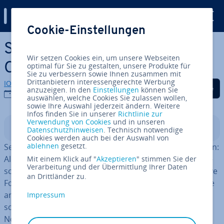
Digital Guide
Cookie-Einstellungen
Zum Haupt­in­halt springen
Sto­rytel­ling: Ge­schich­ten als
Wir setzen Cookies ein, um unsere Webseiten
On­line­mar­ke­ting-Maßnahme
optimal für Sie zu gestalten, unsere Produkte für
Sie zu verbessern sowie Ihnen zusammen mit
Drittanbietern interessengerechte Werbung
IONOS Redaktion
Auf Facebook teilen
Auf Twitter teilen
Auf LinkedIn tei
anzuzeigen. In den
Einstellungen
können Sie
17.07.2020
auswählen, welche Cookies Sie zulassen wollen,
sowie Ihre Auswahl jederzeit ändern. Weitere
Infos finden Sie in unserer
Richtlinie zur
Verwendung von Cookies
und in unseren
In­halts­ver­zeich­nis
Datenschutzhinweisen
. Technisch notwendige
Cookies werden auch bei der Auswahl von
ablehnen
gesetzt.
Seit Jahr­tau­sen­den erzählen sich Menschen Ge­schich­ten:
All­täg­li­ches, Phan­tas­ti­sches, Lehr­rei­ches oder Ro­man­ti­
Mit einem Klick auf "
Akzeptieren
" stimmen Sie der
Verarbeitung und der Übermittlung Ihrer Daten
sches – für so ziemlich alles hat die Mensch­heit narrative
an Drittländer zu.
Formen gefunden. Ge­schich­ten regen unsere Phantasie
an, entführen uns aus dem Alltag und stiften Ge­mein­
Impressum
schaf­ten. Mehr noch: Sie tradieren die Werte und
Normen einer Ge­sell­schaft und bilden das Fundament