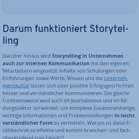
Darum funk­tio­niert Sto­rytel­
ling
Darüber hinaus wird
Sto­rytel­ling in Un­ter­neh­men
auch zur internen Kom­mu­ni­ka­ti­on
mit den eigenen
Mit­ar­bei­tern ein­ge­setzt: Inhalte von Schu­lun­gen oder
Ein­füh­run­gen sowie Werte, Wissen und die
Un­ter­neh­
mens­kul­tur
lassen sich über positive Er­folgs­ge­schich­ten
besser und ver­ständ­li­cher kom­mu­ni­zie­ren. Die gleiche
Funk­ti­ons­wei­se wird auch im Jour­na­lis­mus und im Bil­
dungs­sek­tor verwendet, um komplexe Zu­sam­men­hän­ge,
wichtige In­for­ma­tio­nen und Pro­blem­stel­lun­gen
in leicht
ver­ständ­li­cher Form
zu ver­mit­teln. Warum ist diese Er­
zähl­tech­nik so effektiv und kommt branchen- und fach­
über­grei­fend zum Einsatz?