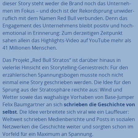
dieser Story steht weder die Brand noch das Un­ter­neh­
men im Fokus – und doch ist der Re­kord­sprung un­wi­der­
ruf­lich mit dem Namen Red Bull verbunden. Denn das
En­ga­ge­ment des Un­ter­neh­mens bleibt positiv und hoch­
emo­tio­nal in Er­in­ne­rung: Zum der­zei­ti­gen Zeitpunkt
sahen allein das High­lights-Video auf YouTube mehr als
41 Millionen Menschen.
Das Projekt „Red Bull Stratos“ ist darüber hinaus in
vielerlei Hinsicht ein Sto­rytel­ling-Ge­nie­streich: Für den
er­zäh­le­ri­schen Span­nungs­bo­gen musste noch nicht
einmal eine Story ge­schrie­ben werden. Die Idee für den
Sprung aus der Stra­to­sphä­re reichte aus: Wind und
Wetter sowie das wag­hal­si­ge Vorhaben von Base-Jumper
Felix Baum­gart­ner an sich
schrieben die Ge­schich­te von
selbst
. Die Idee ver­brei­te­te sich viral wie ein Lauffeuer:
Weltweit schrieben Me­di­en­be­rich­te und Posts in sozialen
Netz­wer­ken die Ge­schich­te weiter und sorgten schon im
Vorfeld für ein Maximum an Spannung.