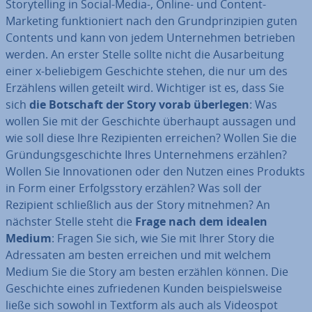
Sto­rytel­ling in Social-Media-, Online- und Content-
Marketing funk­tio­niert nach den Grund­prin­zi­pi­en guten
Contents und kann von jedem Un­ter­neh­men betrieben
werden. An erster Stelle sollte nicht die Aus­ar­bei­tung
einer x-be­lie­bi­gem Ge­schich­te stehen, die nur um des
Erzählens willen geteilt wird. Wichtiger ist es, dass Sie
sich
die Botschaft der Story vorab überlegen
: Was
wollen Sie mit der Ge­schich­te überhaupt aussagen und
wie soll diese Ihre Re­zi­pi­en­ten erreichen? Wollen Sie die
Grün­dungs­ge­schich­te Ihres Un­ter­neh­mens erzählen?
Wollen Sie In­no­va­tio­nen oder den Nutzen eines Produkts
in Form einer Er­folgs­sto­ry erzählen? Was soll der
Rezipient schließ­lich aus der Story mitnehmen? An
nächster Stelle steht die
Frage nach dem idealen
Medium
: Fragen Sie sich, wie Sie mit Ihrer Story die
Adres­sa­ten am besten erreichen und mit welchem
Medium Sie die Story am besten erzählen können. Die
Ge­schich­te eines zu­frie­de­nen Kunden bei­spiels­wei­se
ließe sich sowohl in Textform als auch als Videospot