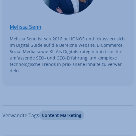
Melissa Senn
Melissa Senn ist seit 2016 bei IONOS und fo­kus­siert sich
im Digital Guide auf die Bereiche Website, E-Commerce,
Social Media sowie KI. Als Di­gi­tal­stra­te­gin nutzt sie ihre
um­fas­sen­de SEO- und GEO-Erfahrung, um komplexe
tech­no­lo­gi­sche Trends in pra­xis­na­he Inhalte zu ver­wan­
deln.
Verwandte Tags
Content Marketing