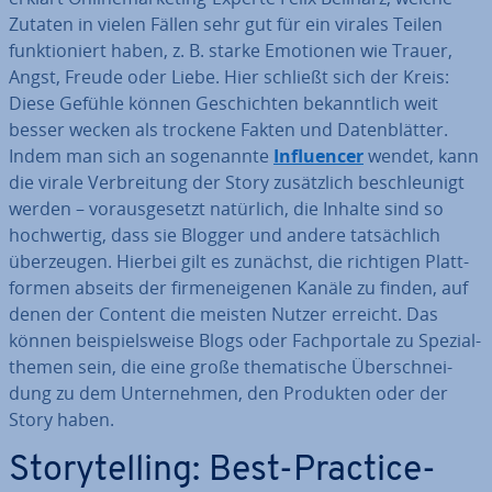
Zutaten in vielen Fällen sehr gut für ein virales Teilen
funk­tio­niert haben, z. B. starke Emotionen wie Trauer,
Angst, Freude oder Liebe. Hier schließt sich der Kreis:
Diese Gefühle können Ge­schich­ten be­kannt­lich weit
besser wecken als trockene Fakten und Da­ten­blät­ter.
Indem man sich an so­ge­nann­te
In­fluen­cer
wendet, kann
die virale Ver­brei­tung der Story zu­sätz­lich be­schleu­nigt
werden – vor­aus­ge­setzt natürlich, die Inhalte sind so
hoch­wer­tig, dass sie Blogger und andere tat­säch­lich
über­zeu­gen. Hierbei gilt es zunächst, die richtigen Platt­
for­men abseits der fir­men­ei­ge­nen Kanäle zu finden, auf
denen der Content die meisten Nutzer erreicht. Das
können bei­spiels­wei­se Blogs oder Fach­por­ta­le zu Spe­zi­al­
the­men sein, die eine große the­ma­ti­sche Über­schnei­
dung zu dem Un­ter­neh­men, den Produkten oder der
Story haben.
Sto­rytel­ling: Best-Practice-