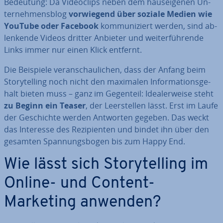
Bedeutung: Da Vi­deo­clips neben dem haus­ei­ge­nen Un­
ter­neh­mens­blog
vor­wie­gend über soziale Medien wie
YouTube oder Facebook
kom­mu­ni­ziert werden, sind ab­
len­ken­de Videos dritter Anbieter und wei­ter­füh­ren­de
Links immer nur einen Klick entfernt.
Die Beispiele ver­an­schau­li­chen, dass der Anfang beim
Sto­rytel­ling noch nicht den maximalen In­for­ma­ti­ons­ge­
halt bieten muss – ganz im Gegenteil: Idea­ler­wei­se steht
zu Beginn ein Teaser
, der Leer­stel­len lässt. Erst im Laufe
der Ge­schich­te werden Antworten gegeben. Das weckt
das Interesse des Re­zi­pi­en­ten und bindet ihn über den
gesamten Span­nungs­bo­gen bis zum Happy End.
Wie lässt sich Sto­rytel­ling im
Online- und Content-
Marketing anwenden?