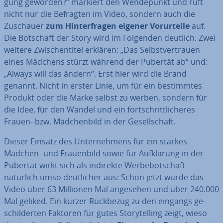
gung geworden?“ markiert den Wen­de­punkt und ruft
nicht nur die Befragten im Video, sondern auch die
Zuschauer
zum Hin­ter­fra­gen eigener Vor­ur­tei­le
auf.
Die Botschaft der Story wird im Folgenden deutlich. Zwei
weitere Zwi­schen­ti­tel erklären: „Das Selbst­ver­trau­en
eines Mädchens stürzt während der Pubertät ab“ und:
„Always will das ändern“. Erst hier wird die Brand
genannt. Nicht in erster Linie, um für ein be­stimm­tes
Produkt oder die Marke selbst zu werben, sondern für
die Idee, für den Wandel und ein fort­schritt­li­che­res
Frauen- bzw. Mäd­chen­bild in der Ge­sell­schaft.
Dieser Einsatz des Un­ter­neh­mens für ein starkes
Mädchen- und Frau­en­bild sowie für Auf­klä­rung in der
Pubertät wirkt sich als indirekte Wer­be­bot­schaft
natürlich umso deut­li­cher aus: Schon jetzt wurde das
Video über 63 Millionen Mal angesehen und über 240.000
Mal geliked. Ein kurzer Rückbezug zu den eingangs ge­
schil­der­ten Faktoren für gutes Sto­rytel­ling zeigt, wieso