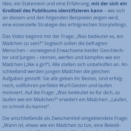
Idee, ein Statement und eine Erfahrung,
mit der sich ein
Großteil des Publikums iden­ti­fi­zie­ren kann
– wie sich
an diesem und den folgenden Bei­spie­len zeigen wird,
eine es­sen­zi­el­le Strategie des er­folg­rei­chen Sto­rytel­lings.
Das Video beginnt mit der Frage: „Was bedeutet es, ein
Mädchen zu sein?“ Sogleich sollen die befragten
Menschen – vor­wie­gend Er­wach­se­ne beider Ge­schlech­
ter und Jungen – rennen, werfen und kämpfen wie ein
Mädchen („like a girl“). Alle stellen sich un­be­hol­fen an. An­
schlie­ßend werden jungen Mädchen die gleichen
Aufgaben gestellt: Sie alle geben ihr Bestes, sind er­folg­
reich, voll­füh­ren perfekte Wurf-Gesten und laufen
motiviert. Auf die Frage: „Was bedeutet es für dich, zu
laufen wie ein Mädchen?“ erwidert ein Mädchen: „Laufen,
so schnell du kannst“.
Die an­schlie­ßen­de als Zwi­schen­ti­tel ein­ge­blen­de­te Frage:
„Wann ist, etwas wie ein Mädchen zu tun, eine Be­lei­di­