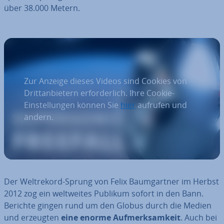
über 38.000 Metern.
Zur Anzeige dieses Videos sind Cookies von
Drittanbietern erforderlich. Ihre Cookie-
Einstellungen können Sie
hier
aufrufen und
ändern.
Der Welt­re­kord-Sprung von Felix Baum­gart­ner im Herbst
2012 zog ein welt­wei­tes Publikum sofort in den Bann.
Berichte gingen rund um den Globus durch die Medien
und erzeugten
eine enorme Auf­merk­sam­keit
. Auch bei