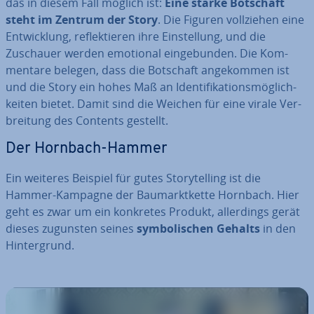
das in diesem Fall möglich ist:
Eine starke Botschaft
steht im Zentrum der Story
. Die Figuren voll­zie­hen eine
Ent­wick­lung, re­flek­tie­ren ihre Ein­stel­lung, und die
Zuschauer werden emotional ein­ge­bun­den. Die Kom­
men­ta­re belegen, dass die Botschaft an­ge­kom­men ist
und die Story ein hohes Maß an Iden­ti­fi­ka­ti­ons­mög­lich­
kei­ten bietet. Damit sind die Weichen für eine virale Ver­
brei­tung des Contents gestellt.
Der Hornbach-Hammer
Ein weiteres Beispiel für gutes Sto­rytel­ling ist die
Hammer-Kampagne der Bau­markt­ket­te Hornbach. Hier
geht es zwar um ein konkretes Produkt, al­ler­dings gerät
dieses zugunsten seines
sym­bo­li­schen Gehalts
in den
Hin­ter­grund.