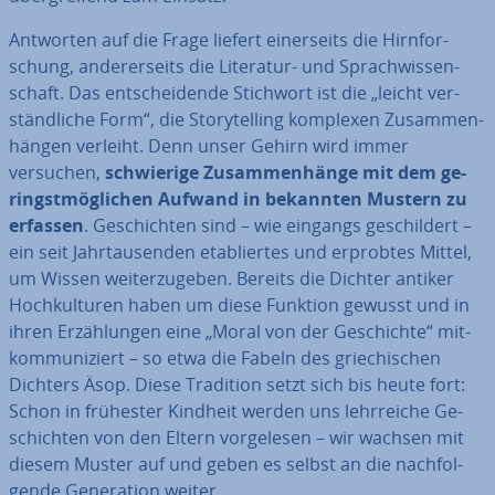
Antworten auf die Frage liefert ei­ner­seits die Hirn­for­
schung, an­de­rer­seits die Literatur- und Sprach­wis­sen­
schaft. Das ent­schei­den­de Stichwort ist die „leicht ver­
ständ­li­che Form“, die Sto­rytel­ling komplexen Zu­sam­men­
hän­gen verleiht. Denn unser Gehirn wird immer
versuchen,
schwie­ri­ge Zu­sam­men­hän­ge mit dem ge­
ringst­mög­li­chen Aufwand in bekannten Mustern zu
erfassen
. Ge­schich­ten sind – wie eingangs ge­schil­dert –
ein seit Jahr­tau­sen­den eta­blier­tes und erprobtes Mittel,
um Wissen wei­ter­zu­ge­ben. Bereits die Dichter antiker
Hoch­kul­tu­ren haben um diese Funktion gewusst und in
ihren Er­zäh­lun­gen eine „Moral von der Ge­schich­te“ mit­
kom­mu­ni­ziert – so etwa die Fabeln des grie­chi­schen
Dichters Äsop. Diese Tradition setzt sich bis heute fort:
Schon in frühester Kindheit werden uns lehr­rei­che Ge­
schich­ten von den Eltern vor­ge­le­sen – wir wachsen mit
diesem Muster auf und geben es selbst an die nach­fol­
gen­de Ge­ne­ra­ti­on weiter.