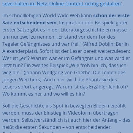
se­ver­hal­ten im Netz: Online-Content richtig gestalten
".
Im schnell­le­bi­gen World Wide Web kann
schon der erste
Satz ent­schei­dend sein
. In­spi­ra­ti­on und Beispiele guter
erster Sätze gibt es in der Li­te­ra­tur­ge­schich­te en masse –
um nur zwei zu nennen: „Er stand vor dem Tor des
Tegeler Ge­fäng­nis­ses und war frei.“ (Alfred Döblin: Berlin
Alex­an­der­platz). Sofort ist der Leser bereit wei­ter­zu­le­sen:
Wer ist „er“? Warum war er im Gefängnis und was wird er
jetzt tun? Ein zweites Beispiel: „Wie froh bin ich, dass ich
weg bin.“ (Johann Wolfgang von Goethe: Die Leiden des
jungen Werthers). Auch hier wird die Phantasie des
Lesers sofort angeregt: Warum ist das Erzähler-Ich froh?
Wo kommt es her und wo will es hin?
Soll die Ge­schich­te als Spot in bewegten Bildern erzählt
werden, muss der Einstieg in Videoform über­tra­gen
werden. Selbst­ver­ständ­lich ist auch hier der Anfang – das
heißt die ersten Sekunden – von ent­schei­den­der