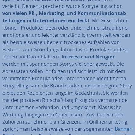
verleiht. Dem­entspre­chend wurde Sto­rytel­ling schon
von vielen PR-, Marketing- und Kom­mu­ni­ka­ti­ons­ab­
tei­lun­gen in Un­ter­neh­men entdeckt
. Mit Ge­schich­ten
können Produkte, Ideen oder Un­ter­neh­mens­tra­di­tio­nen
emo­tio­na­ler und leichter ver­ständ­lich ver­mit­telt werden
als bei­spiels­wei­se über ein trockenes Aufzählen von
Fakten – vom Grün­dungs­da­tum bis zu Pro­dukt­spe­zi­fi­ka­
tio­nen auf Da­ten­blät­tern.
Interesse und Neugier
werden mit span­nen­den Storys viel eher geweckt. Die
Adres­sa­ten sollen ihr folgen und sich letztlich mit dem
ver­mit­tel­ten Produkt oder Un­ter­neh­men iden­ti­fi­zie­ren.
Sto­rytel­ling kann die Brand stärken, denn eine gute Story
bleibt den Re­zi­pi­en­ten lange im Ge­dächt­nis. Sie werden
mit der positiven Botschaft lang­fris­tig das ver­mit­teln­de
Un­ter­neh­men verbinden und umgekehrt. Klas­si­sche
Werbung hingegen stößt bei Lesern, Zu­schau­ern und
Zuhörern zunehmend an Grenzen. Im On­line­mar­ke­ting
spricht man bei­spiels­wei­se von der so­ge­nann­ten
Banner