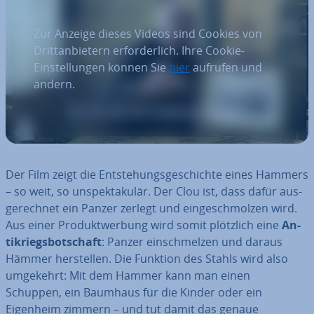
Zur Anzeige dieses Videos sind Cookies von
Drittanbietern erforderlich. Ihre Cookie-
Einstellungen können Sie
hier
aufrufen und
ändern.
Der Film zeigt die Ent­ste­hungs­ge­schich­te eines Hammers
– so weit, so un­spek­ta­ku­lär. Der Clou ist, dass dafür aus­
ge­rech­net ein Panzer zerlegt und ein­ge­schmol­zen wird.
Aus einer Pro­dukt­wer­bung wird somit plötzlich eine
An­
ti­kriegs­bot­schaft
: Panzer ein­schmel­zen und daraus
Hämmer her­stel­len. Die Funktion des Stahls wird also
umgekehrt: Mit dem Hammer kann man einen
Schuppen, ein Baumhaus für die Kinder oder ein
Eigenheim zimmern – und tut damit das genaue