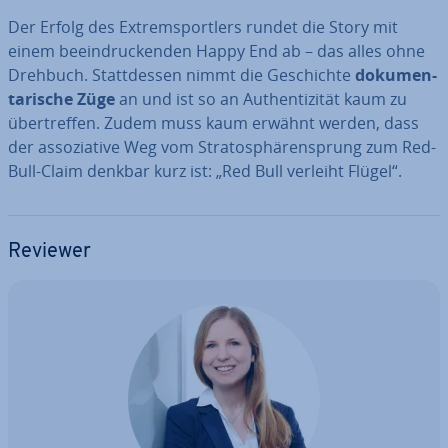
Der Erfolg des Ex­trem­sport­lers rundet die Story mit
einem be­ein­dru­cken­den Happy End ab – das alles ohne
Drehbuch. Statt­des­sen nimmt die Ge­schich­te
do­ku­men­
ta­ri­sche Züge
an und ist so an Au­then­ti­zi­tät kaum zu
über­tref­fen. Zudem muss kaum erwähnt werden, dass
der as­so­zia­ti­ve Weg vom Stra­to­sphä­ren­sprung zum Red-
Bull-Claim denkbar kurz ist: „Red Bull verleiht Flügel“.
Reviewer