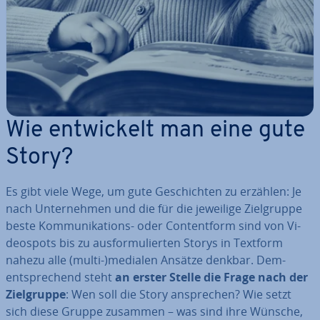
Wie ent­wi­ckelt man eine gute
Story?
Es gibt viele Wege, um gute Ge­schich­ten zu erzählen: Je
nach Un­ter­neh­men und die für die jeweilige Ziel­grup­pe
beste Kom­mu­ni­ka­ti­ons- oder Con­tent­form sind von Vi­
deo­spots bis zu aus­for­mu­lier­ten Storys in Textform
nahezu alle (multi-)medialen Ansätze denkbar. Dem­
entspre­chend steht
an erster Stelle die Frage nach der
Ziel­grup­pe
: Wen soll die Story an­spre­chen? Wie setzt
sich diese Gruppe zusammen – was sind ihre Wünsche,