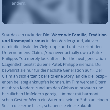
ändern.
Statt­des­sen rückt der Film
Werte wie Familie, Tradition
und Kos­mo­po­li­tis­mus
in den Vor­der­grund, aktiviert
damit die Ideale der Ziel­grup­pe und un­ter­streicht den
Un­ter­neh­mens-Claim: „You never actually own a Patek
Philippe. You merely look after it for the next ge­ne­ra­ti­on
(„Ei­gent­lich besitzt du eine Patek Philippe niemals. Du
bewahrst sie nur für die nächste Ge­ne­ra­ti­on auf“). Der
Claim an sich erzählt bereits eine Story, an die die Re­zi­pi­
en­ten beliebig anknüpfen können. Im Film werden Eltern
mit ihren Kindern rund um den Globus in privaten und
be­ruf­li­chen Umfeldern gezeigt – immer mit har­mo­ni­
schen Gesten: Wenn ein Vater mit seinem Sohn an einem
See in die Ferne blickt, schauen sie einer Zukunft