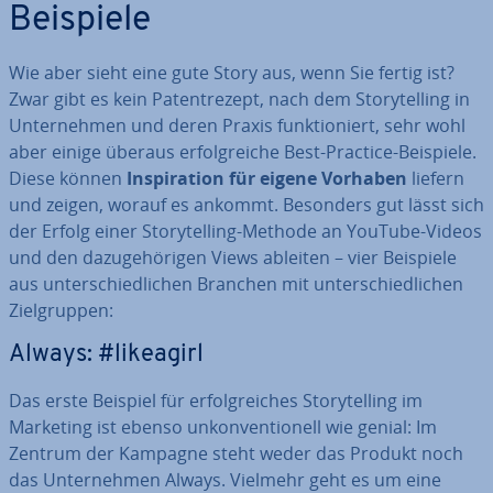
Beispiele
Wie aber sieht eine gute Story aus, wenn Sie fertig ist?
Zwar gibt es kein Pa­tent­re­zept, nach dem Sto­rytel­ling in
Un­ter­neh­men und deren Praxis funk­tio­niert, sehr wohl
aber einige überaus er­folg­rei­che Best-Practice-Beispiele.
Diese können
In­spi­ra­ti­on für eigene Vorhaben
liefern
und zeigen, worauf es ankommt. Besonders gut lässt sich
der Erfolg einer Sto­rytel­ling-Methode an YouTube-Videos
und den da­zu­ge­hö­ri­gen Views ableiten – vier Beispiele
aus un­ter­schied­li­chen Branchen mit un­ter­schied­li­chen
Ziel­grup­pen:
Always: #likeagirl
Das erste Beispiel für er­folg­rei­ches Sto­rytel­ling im
Marketing ist ebenso un­kon­ven­tio­nell wie genial: Im
Zentrum der Kampagne steht weder das Produkt noch
das Un­ter­neh­men Always. Vielmehr geht es um eine