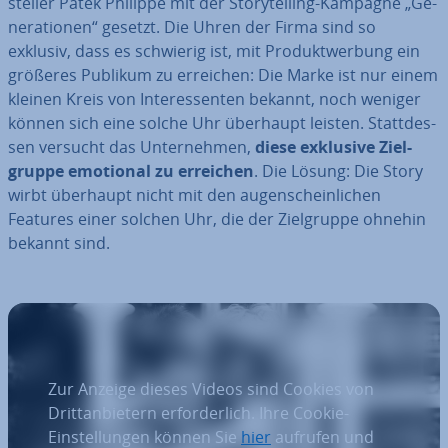
stel­ler Patek Philippe mit der Sto­rytel­ling-Kampagne „Ge­
ne­ra­tio­nen“ gesetzt. Die Uhren der Firma sind so
exklusiv, dass es schwierig ist, mit Pro­dukt­wer­bung ein
größeres Publikum zu erreichen: Die Marke ist nur einem
kleinen Kreis von In­ter­es­sen­ten bekannt, noch weniger
können sich eine solche Uhr überhaupt leisten. Statt­des­
sen versucht das Un­ter­neh­men,
diese exklusive Ziel­
grup­pe emotional zu erreichen
. Die Lösung: Die Story
wirbt überhaupt nicht mit den au­gen­schein­li­chen
Features einer solchen Uhr, die der Ziel­grup­pe ohnehin
bekannt sind.
Zur Anzeige dieses Videos sind Cookies von
Drittanbietern erforderlich. Ihre Cookie-
Einstellungen können Sie
hier
aufrufen und