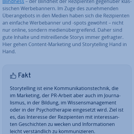
Blindness
– der Blindheit der Re­zi­pi­en­ten gegenüber klas­
si­schen Wer­be­ban­nern. Im Zuge des zu­neh­men­den
Über­an­ge­bots in den Medien haben sich die Re­zi­pi­en­ten
an einfache Wer­be­ban­ner und -spots gewöhnt – nicht
nur online, sondern me­di­en­über­grei­fend. Daher sind
gute Inhalte und mit­rei­ßen­de Storys immer gefragter.
Hier gehen Content-Marketing und Sto­rytel­ling Hand in
Hand.
Fakt
Sto­rytel­ling ist eine Kom­mu­ni­ka­ti­ons­tech­nik, die
im Marketing, der PR-Arbeit aber auch im Jour­na­
lis­mus, in der Bildung, im Wis­sens­ma­nage­ment
oder in der Psy­cho­the­ra­pie ein­ge­setzt wird. Ziel ist
es, das Interesse der Re­zi­pi­en­ten mit in­ter­es­san­
ten Ge­schich­ten zu wecken und In­for­ma­tio­nen
leicht ver­ständ­lich zu kom­mu­ni­zie­ren.