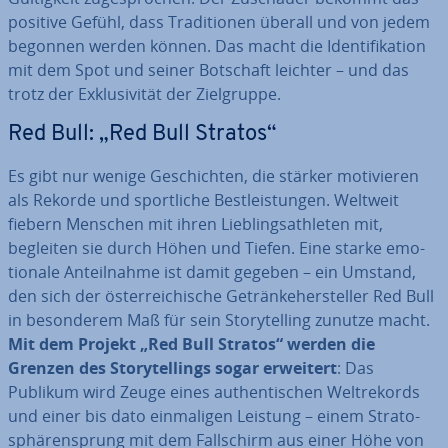
positive Gefühl, dass Tra­di­tio­nen überall und von jedem
begonnen werden können. Das macht die Iden­ti­fi­ka­ti­on
mit dem Spot und seiner Botschaft leichter – und das
trotz der Ex­klu­si­vi­tät der Ziel­grup­pe.
Red Bull: „Red Bull Stratos“
Es gibt nur wenige Ge­schich­ten, die stärker mo­ti­vie­ren
als Rekorde und sport­li­che Best­leis­tun­gen. Weltweit
fiebern Menschen mit ihren Lieb­ling­s­ath­le­ten mit,
begleiten sie durch Höhen und Tiefen. Eine starke emo­
tio­na­le An­teil­nah­me ist damit gegeben – ein Umstand,
den sich der ös­ter­rei­chi­sche Ge­trän­ke­her­stel­ler Red Bull
in be­son­de­rem Maß für sein Sto­rytel­ling zunutze macht.
Mit dem Projekt „Red Bull Stratos“ werden die
Grenzen des Sto­rytel­lings sogar erweitert
: Das
Publikum wird Zeuge eines au­then­ti­schen Welt­re­kords
und einer bis dato ein­ma­li­gen Leistung – einem Stra­to­
sphä­ren­sprung mit dem Fall­schirm aus einer Höhe von