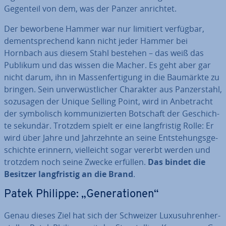
Gegenteil von dem, was der Panzer anrichtet.
Der beworbene Hammer war nur limitiert verfügbar,
dem­entspre­chend kann nicht jeder Hammer bei
Hornbach aus diesem Stahl bestehen – das weiß das
Publikum und das wissen die Macher. Es geht aber gar
nicht darum, ihn in Mas­sen­fer­ti­gung in die Baumärkte zu
bringen. Sein un­ver­wüst­li­cher Charakter aus Pan­zer­stahl,
sozusagen der Unique Selling Point, wird in An­be­tracht
der sym­bo­lisch kom­mu­ni­zier­ten Botschaft der Ge­schich­
te sekundär. Trotzdem spielt er eine lang­fris­tig Rolle: Er
wird über Jahre und Jahr­zehn­te an seine Ent­ste­hungs­ge­
schich­te erinnern, viel­leicht sogar vererbt werden und
trotzdem noch seine Zwecke erfüllen.
Das bindet die
Besitzer lang­fris­tig an die Brand
.
Patek Philippe: „Ge­ne­ra­tio­nen“
Genau dieses Ziel hat sich der Schweizer Lu­xus­uh­ren­her­