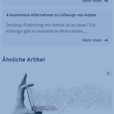
Mehr lesen
4 kos­ten­lo­se Al­ter­na­ti­ven zu InDesign von Adobe
Desktop-Pu­bli­shing mit Adobe ist zu teuer? Für
InDesign gibt es kos­ten­lo­se Al­ter­na­ti­ven,…
Mehr lesen
Ähnliche Artikel