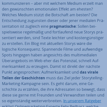
kom­mu­ni­zie­ren – aber mit welchem Medium erzielt man
den ge­wünsch­ten emo­tio­na­len Effekt am ehesten?
Welches Medium stützt die Botschaft am besten? Die
Ent­schei­dung zugunsten dieser oder jener medialen Prä­
sen­ta­ti­on ist zugleich eine
prag­ma­ti­sche
: Sollen bei­
spiels­wei­se re­gel­mä­ßig und fort­lau­fend neue Storys prä­
sen­tiert werden, sind Texte leichter und kos­ten­güns­ti­ger
zu erstellen. Ein Blog mit aktuellen Storys wäre die
logische Kon­se­quenz. Spannende Filme und auf­wen­di­ge
Spots hingegen haben an­ge­sichts des mul­ti­me­dia­len
Über­an­ge­bots im Web eher das Potenzial, schnell Auf­
merk­sam­keit zu erzeugen. Damit ist direkt der nächste
Punkt an­ge­spro­chen: Auf­merk­sam­keit und
das virale
Teilen der Ge­schich­ten
muss das Ziel jeder Sto­rytel­ling-
Marketing-Kampagne sein. Es geht darum, eine Ge­
schich­te zu erzählen, die ihre Adres­sa­ten so bewegt, dass
diese sie gerne mit Freunden und Ver­wand­ten teilen und
so ei­gen­stän­dig wei­ter­ver­brei­ten.
In unserem Ratgeber
erklärt On­line­mar­ke­ting-Experte Felix Beilharz, welche