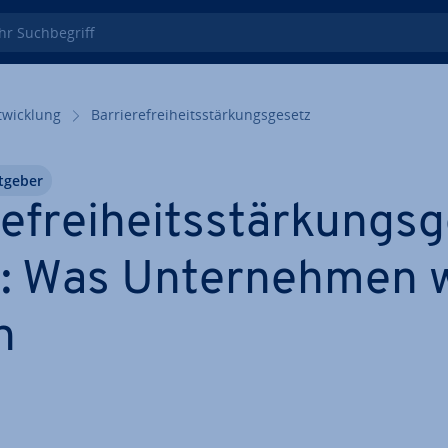
 Such­be­griff
wick­lung
Bar­rie­re­frei­heits­stär­kungs­ge­setz
tgeber
re­frei­heits­stär­kungs­
: Was Un­ter­neh­men 
n