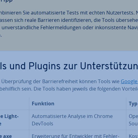
bi­nie­ren Sie au­to­ma­ti­sier­te Tests mit echten Nut­zer­tests.
assen sich reale Barrieren iden­ti­fi­zie­ren, die Tools überseh
. un­ver­ständ­li­che Feh­ler­mel­dun­gen oder in­kon­sis­ten­te Na­vi
n.
ls und Plugins zur Un­ter­stüt­zu
 Über­prü­fung der Bar­rie­re­frei­heit können Tools wie
Google 
be­hilf­lich sein. Die Tools haben jeweils die folgenden Vorteil
Funktion
Typ
e Light­
Au­to­ma­ti­sier­te Analyse im Chrome
Op
e
DevTools
Sou
e axe
Er­wei­te­rung für Ent­wick­ler mit Feh­ler­
Kos