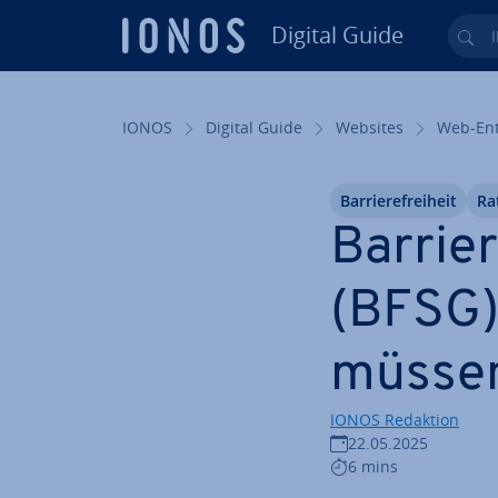
Digital Guide
Ihr
Zum Haupt­in­halt springen
IONOS
Digital Guide
Websites
Web-Ent­
Bar­rie­re­frei­heit
Ra
Bar­rie­
(BFSG)
müsse
IONOS Redaktion
22.05.2025
6 mins