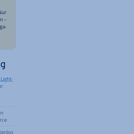
 Nur
en –
­ga­
ng
Light­
e:
en
rce
tenlos