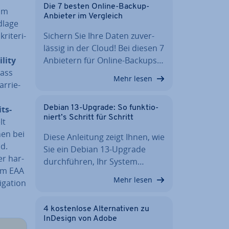
Die 7 besten Online-Backup-
om
Anbieter im Vergleich
ndlage
ri­te­ri­
Sichern Sie Ihre Daten zu­ver­
läs­sig in der Cloud! Bei diesen 7
li­ty
Anbietern für Online-Backups…
dass
Mehr lesen
r­rie­
its­
Debian 13-Upgrade: So funk­tio­
niert’s Schritt für Schritt
lt
nen bei
Diese Anleitung zeigt Ihnen, wie
nd.
Sie ein Debian 13-Upgrade
er har­
durch­füh­ren, Ihr System…
dem EAA
Mehr lesen
ga­ti­on
4 kos­ten­lo­se Al­ter­na­ti­ven zu
InDesign von Adobe