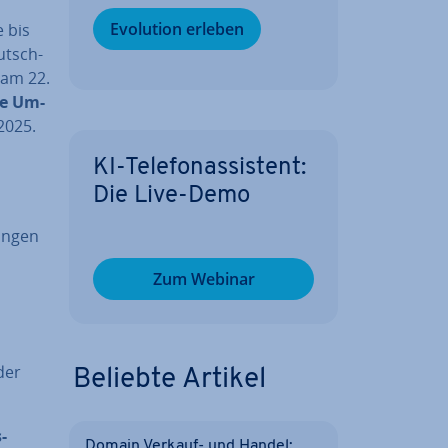
Evolution erleben
e bis
eutsch­
s am 22.
he Um­
 2025.
KI-Te­le­fon­as­sis­tent:
Die Live-Demo
un­gen
Zum Webinar
der
Beliebte Artikel
­
Domain Verkauf- und Handel: