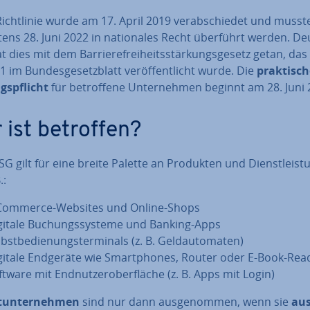
icht­li­nie wurde am 17. April 2019 ver­ab­schie­det und musst
­tens 28. Juni 2022 in na­tio­na­les Recht überführt werden. D
t dies mit dem Bar­rie­re­frei­heits­stär­kungs­ge­setz getan, da
21 im Bun­des­ge­setz­blatt ver­öf­fent­licht wurde. Die
prak­ti­sc
gs­pflicht
für be­trof­fe­ne Un­ter­neh­men beginnt am 28. Juni
 ist betroffen?
G gilt für eine breite Palette an Produkten und Dienst­leis­t
.:
Commerce-Websites und Online-Shops
gitale Bu­chungs­sys­te­me und Banking-Apps
bst­be­die­nungs­ter­mi­nals (z. B. Geld­au­to­ma­ten)
gitale Endgeräte wie Smart­phones, Router oder E-Book-Rea
tware mit End­nut­zer­ober­flä­che (z. B. Apps mit Login)
t­un­ter­neh­men
sind nur dann aus­ge­nom­men, wenn sie
aus