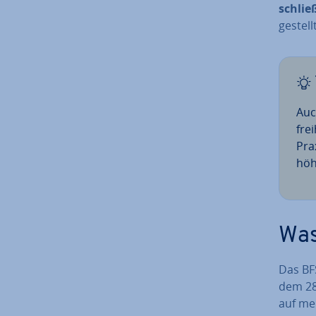
schließ
ge­stel
Auch
fre
Prax
höh
Was
Das BFS
dem 28.
auf meh