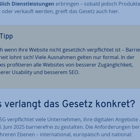
­lich Dienst­leis­tun­gen
erbringen – sobald jedoch Produkte
lt oder verkauft werden, greift das Gesetz auch hier.
Tipp
 wenn Ihre Website nicht ge­setz­lich ver­pflich­tet ist – Bar­rie
i­heit lohnt sich! Viele Ausnahmen gelten nur formal. In der
is pro­fi­tie­ren alle Websites von besserer Zu­gäng­lich­keit,
erer Usability und besserem SEO.
 verlangt das Gesetz konkret?
G ver­pflich­tet viele Un­ter­neh­men, ihre digitalen Angebote
 Juni 2025 bar­rie­re­frei zu gestalten. Die An­for­de­run­gen b
reren Ebenen – in­ter­na­tio­nal, eu­ro­pä­isch und national: