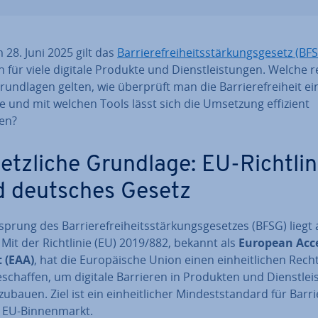
28. Juni 2025 gilt das
Bar­rie­re­frei­heits­stär­kungs­ge­setz (BF
ch für viele digitale Produkte und Dienst­leis­tun­gen. Welche re
und­la­gen gelten, wie überprüft man die Bar­rie­re­frei­heit ei
e und mit welchen Tools lässt sich die Umsetzung effizient
ten?
etz­li­che Grundlage: EU-Richt­li­n
d deutsches Gesetz
prung des Bar­rie­re­frei­heits­stär­kungs­ge­set­zes (BFSG) liegt
Mit der Richt­li­nie (EU) 2019/882, bekannt als
European Ac­ces
ct (EAA)
, hat die Eu­ro­päi­sche Union einen ein­heit­li­chen Rech
schaf­fen, um digitale Barrieren in Produkten und Dienst­leis
bauen. Ziel ist ein ein­heit­li­cher Min­dest­stan­dard für Bar­rie­
 EU-Bin­nen­markt.