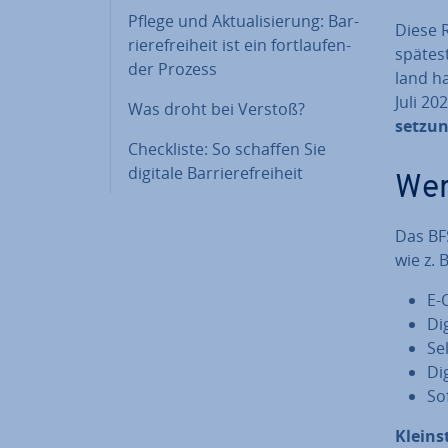
Pflege und Ak­tua­li­sie­rung: Bar­
Diese R
rie­re­frei­heit ist ein fort­lau­fen­
spä­tes
der Prozess
land ha
Juli 20
Was droht bei Verstoß?
set­zun
Check­lis­te: So schaffen Sie
digitale Bar­rie­re­frei­heit
Wer
Das BFS
wie z. B
E-
Di
Sel
Di
Sof
Kleins