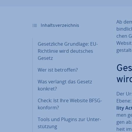
Ab dem 
In­halts­ver­zeich­nis
bind­li
chen Gr
Websit
Ge­setz­li­che Grundlage: EU-
gestal
Richt­li­nie wird deutsches
Gesetz
Ge­s
Wer ist betroffen?
wir
Was verlangt das Gesetz
konkret?
Der Urs
Check: Ist Ihre Website BFSG-
Ebene: 
konform?
li­ty A
men ge­
Tools und Plugins zur Un­ter­
gen abzu
stüt­zung
heit im