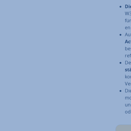
Di
W3C
fü
en 
Au
Ac
be
re
De
st
ko
Ve
Di
mo
und
ode