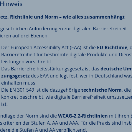
Hinweis
etz, Richt­li­nie und Norm – wie alles zu­sam­men­hängt
ge­setz­li­chen An­for­de­run­gen zur digitalen Bar­rie­re­frei­heit
ieren auf drei Ebenen:
Der European Ac­ces­si­bi­li­ty Act (EAA) ist die
EU-Richt­li­nie
, 
Bar­rie­re­frei­heit für bestimmte digitale Produkte und Diens
leis­tun­gen vor­schreibt.
Das Bar­rie­re­frei­heits­stär­kungs­ge­setz ist das
deutsche Um­
zungs­ge­setz
des EAA und legt fest, wer in Deutsch­land wa
einhalten muss.
Die EN 301 549 ist die da­zu­ge­hö­ri­ge
tech­ni­sche Norm
, die
konkret be­schreibt, wie digitale Bar­rie­re­frei­heit um­zu­set­ze
ist.
ndlage der Norm sind die
WCAG-2.2-Richt­li­ni­en
mit ihren 
s­kri­te­ri­en der Stufen A, AA und AAA. Für die Praxis sind ins­b
­de­re die Stufen A und AA ver­pflich­tend.