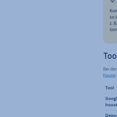
Kom­
so l
z. B
ti­o
Too
Bei der
house
Tool
Googl
hous
Dequ