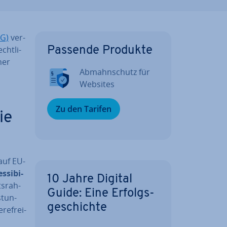
SG)
ver­
cht­li­
Passende Produkte
ner
Ab­mahn­schutz für
Websites
Zu den Tarifen
ie
 auf EU-
­si­bi­
10 Jahre Digital
ts­rah­
Guide: Eine Er­folgs­
­tun­
ge­schich­te
re­frei­