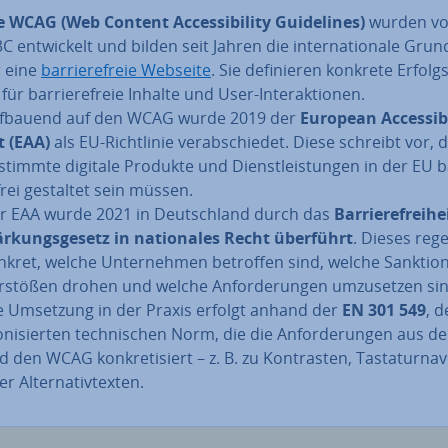
e WCAG (Web Content Ac­ces­si­bi­li­ty Gui­de­lines)
wurden v
 ent­wi­ckelt und bilden seit Jahren die in­ter­na­tio­na­le Gru
r eine
bar­rie­re­freie Webseite
. Sie de­fi­nie­ren konkrete Er­folgs­k
für bar­rie­re­freie Inhalte und User-In­ter­ak­tio­nen.
fbauend auf den WCAG wurde 2019 der
European Ac­ces­si­bi­
t (EAA)
als EU-Richt­li­nie ver­ab­schie­det. Diese schreibt vor, 
stimmte digitale Produkte und Dienst­leis­tun­gen in der EU ba
­frei gestaltet sein müssen.
r EAA wurde 2021 in Deutsch­land durch das
Bar­rie­re­frei­he
är­kungs­ge­setz in na­tio­na­les Recht überführt
. Dieses rege
nkret, welche Un­ter­neh­men betroffen sind, welche Sank­tio­
rstößen drohen und welche An­for­de­run­gen um­zu­set­zen si
e Umsetzung in der Praxis erfolgt anhand der
EN 301 549
, d
­ni­sier­ten tech­ni­schen Norm, die die An­for­de­run­gen aus 
 den WCAG kon­kre­ti­siert – z. B. zu Kon­tras­ten, Tas­ta­tur­na­vi­
r Al­ter­na­tiv­tex­ten.