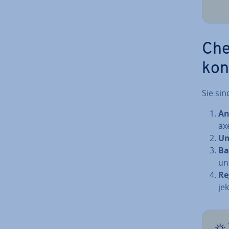
Che
kon
Sie sin
An
ax
Um
Bar
un
Re
jek