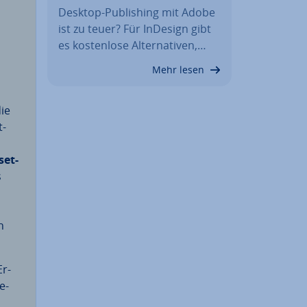
Desktop-Pu­bli­shing mit Adobe
ist zu teuer? Für InDesign gibt
es kos­ten­lo­se Al­ter­na­ti­ven,…
Mehr lesen
die
t­
set­
s
n
Er­
e­