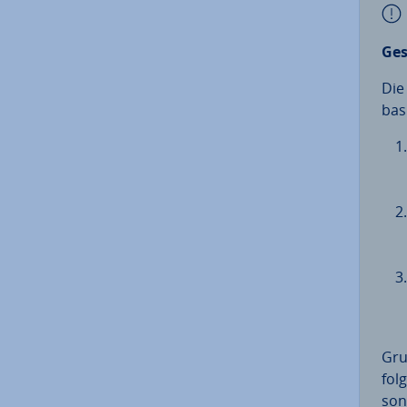
Ges
Die 
bas
Gru
folg
son