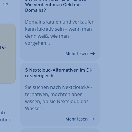
 her­
Wie verdient man Geld mit
Domains?
Domains kaufen und verkaufen
kann lukrativ sein – wenn man
denn weiß, wie man
vorgehen…
­re­
Mehr lesen
5 Nextcloud-Al­ter­na­ti­ven im Di­
rekt­ver­gleich
Sie suchen nach Nextcloud-Al­
ter­na­ti­ven, möchten aber
wissen, ob sie Nextcloud das
Wasser…
 ab
Mehr lesen
eruhen