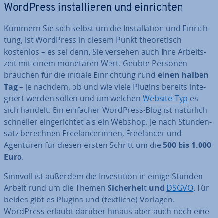
WordPress in­stal­lie­ren und ein­rich­ten
Kümmern Sie sich selbst um die In­stal­la­ti­on und Ein­rich­
tung, ist WordPress in diesem Punkt theo­re­tisch
kostenlos – es sei denn, Sie versehen auch Ihre Ar­beits­
zeit mit einem monetären Wert. Geübte Personen
brauchen für die initiale Ein­rich­tung rund
einen halben
Tag
– je nachdem, ob und wie viele Plugins bereits in­te­
griert werden sollen und um welchen
Website-Typ
es
sich handelt. Ein einfacher WordPress-Blog ist natürlich
schneller ein­ge­rich­tet als ein Webshop. Je nach Stun­den­
satz berechnen Free­lan­ce­rin­nen, Free­lan­cer und
Agenturen für diesen ersten Schritt um die
500 bis 1.000
Euro
.
Sinnvoll ist außerdem die In­ves­ti­ti­on in einige Stunden
Arbeit rund um die Themen
Si­cher­heit und
DSGVO
. Für
beides gibt es Plugins und (textliche) Vorlagen.
WordPress erlaubt darüber hinaus aber auch noch eine