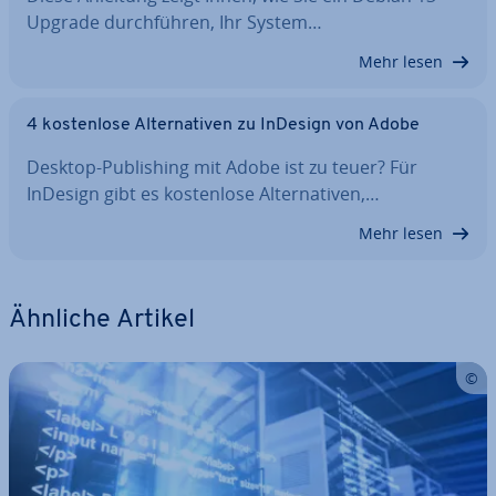
Upgrade durch­füh­ren, Ihr System…
Mehr lesen
4 kos­ten­lo­se Al­ter­na­ti­ven zu InDesign von Adobe
Desktop-Pu­bli­shing mit Adobe ist zu teuer? Für
InDesign gibt es kos­ten­lo­se Al­ter­na­ti­ven,…
Mehr lesen
Ähnliche Artikel