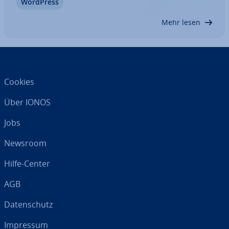
WordPress
Die kos­ten­lo­se Open-Source-Software erlaubt es
nicht nur, pro­fes­sio­nel­le Websites auch…
Mehr lesen
Cookies
Über IONOS
Jobs
Newsroom
Hilfe-Center
AGB
Da­ten­schutz
Impressum