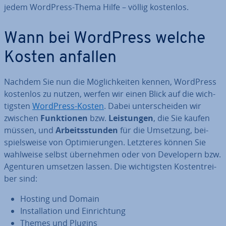
jedem WordPress-Thema Hilfe – völlig kostenlos.
Wann bei WordPress welche
Kosten anfallen
Nachdem Sie nun die Mög­lich­kei­ten kennen, WordPress
kostenlos zu nutzen, werfen wir einen Blick auf die wich­
tigs­ten
WordPress-Kosten
. Dabei un­ter­schei­den wir
zwischen
Funk­tio­nen
bzw.
Leis­tun­gen
, die Sie kaufen
müssen, und
Ar­beits­stun­den
für die Umsetzung, bei­
spiels­wei­se von Op­ti­mie­run­gen. Letzteres können Sie
wahlweise selbst über­neh­men oder von De­ve­l­o­pern bzw.
Agenturen umsetzen lassen. Die wich­tigs­ten Kos­ten­trei­
ber sind:
Hosting und Domain
In­stal­la­ti­on und Ein­rich­tung
Themes und Plugins