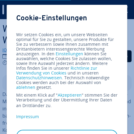
Digital Guide
Cookie-Einstellungen
Zum Haupt­in­halt springen
WordPress kostenlos nutzen:
Wir setzen Cookies ein, um unsere Webseiten
Welche Optionen gibt es?
optimal für Sie zu gestalten, unsere Produkte für
Sie zu verbessern sowie Ihnen zusammen mit
Drittanbietern interessengerechte Werbung
IONOS Redaktion
anzuzeigen. In den
Einstellungen
können Sie
Auf Facebook teilen
Auf Twitter teilen
Auf LinkedIn tei
30.07.2025
auswählen, welche Cookies Sie zulassen wollen,
7 mins
sowie Ihre Auswahl jederzeit ändern. Weitere
Infos finden Sie in unserer
Richtlinie zur
Verwendung von Cookies
und in unseren
Datenschutzhinweisen
. Technisch notwendige
Cookies werden auch bei der Auswahl von
In­halts­ver­zeich­nis
ablehnen
gesetzt.
Da er quell­of­fen ist, ist der Code des beliebten Content-
Mit einem Klick auf "
Akzeptieren
" stimmen Sie der
Verarbeitung und der Übermittlung Ihrer Daten
Ma­nage­ment-Systems WordPress kostenlos nutzbar und
an Drittländer zu.
in­di­vi­du­ell ver­än­der­bar. Auch andere Optionen wie die
bau­kas­ten­ähn­li­che Variante wordpress.com sind kos­ten­
Impressum
frei nutzbar – wenn auch mit Ein­schrän­kun­gen. Welche
Kosten prin­zi­pi­ell rund um eine WordPress-Website