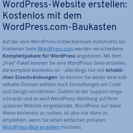
WordPress-Website erstellen:
Kostenlos mit dem
WordPress.com-Baukasten
Auf der vom WordPress-Ent­wick­ler­team Au­to­mat­tic be­
trie­be­nen Seite
WordPress.com
werden ver­schie­de­ne
Kom­plett­pa­ke­te für WordPress
angeboten. Mit dem
„Free“-Paket können Sie eine WordPress-Seite erstellen,
die komplett kostenlos ist – al­ler­dings nur mit
er­heb­li­
chen Ein­schrän­kun­gen
: So können Sie weder eine in­di­
vi­du­el­le Domain wählen noch Ein­stel­lun­gen am Code
und Design vornehmen. Zudem ist der Support ein­ge­
schränkt und es wird WordPress-Werbung auf Ihrer
späteren Website ein­ge­blen­det. WordPress auf diese
Weise kostenlos zu nutzen, ist also nur dann zu
empfehlen, wenn Sie einen einfachen privaten
WordPress-Blog erstellen
möchten.