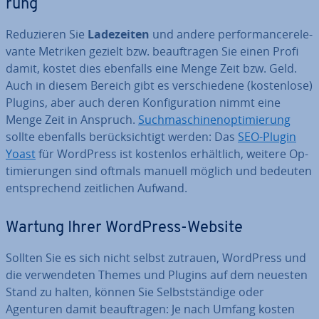
rung
Re­du­zie­ren Sie
La­de­zei­ten
und andere per­for­man­ce­re­le­
van­te Metriken gezielt bzw. be­auf­tra­gen Sie einen Profi
damit, kostet dies ebenfalls eine Menge Zeit bzw. Geld.
Auch in diesem Bereich gibt es ver­schie­de­ne (kos­ten­lo­se)
Plugins, aber auch deren Kon­fi­gu­ra­ti­on nimmt eine
Menge Zeit in Anspruch.
Such­ma­schi­nen­op­ti­mie­rung
sollte ebenfalls be­rück­sich­tigt werden: Das
SEO-Plugin
Yoast
für WordPress ist kostenlos er­hält­lich, weitere Op­
ti­mie­run­gen sind oftmals manuell möglich und bedeuten
ent­spre­chend zeit­li­chen Aufwand.
Wartung Ihrer WordPress-Website
Sollten Sie es sich nicht selbst zutrauen, WordPress und
die ver­wen­de­ten Themes und Plugins auf dem neuesten
Stand zu halten, können Sie Selbst­stän­di­ge oder
Agenturen damit be­auf­tra­gen: Je nach Umfang kosten