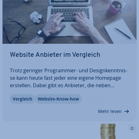
Website Anbieter im Vergleich
Trotz geringer Pro­gram­mier- und De­sign­kennt­nis­
se kann heute fast jeder eine eigene Homepage
erstellen. Dabei gibt es Anbieter, die neben
Vorlagen und Modulen das Rundum-sorglos-Paket
Vergleich
Website-Know-how
inklusive Domain, Hosting und E-Mail-Postfach
liefern. Andere, oftmals komplett kos­ten­lo­se…
Mehr lesen