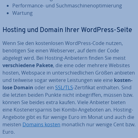
Per­for­mance- und Such­ma­schi­nen­op­ti­mie­rung
Wartung
Hosting und Domain Ihrer WordPress-Seite
Wenn Sie den kos­ten­lo­sen WordPress-Code nutzen,
benötigen Sie einen Webserver, auf dem der Code
abgelegt wird. Bei Hosting-Anbietern finden Sie meist
ver­schie­de­ne Pakete
, die eine oder mehrere Websites
hosten, Webspace in un­ter­schied­li­chen Größen anbieten
und teilweise sogar weitere Leis­tun­gen wie eine
kos­ten­
lo­se Domain
oder ein
SSL/TLS
-Zer­ti­fi­kat enthalten. Sind
die letzten beiden Punkte nicht in­be­grif­fen, müssen bzw.
können Sie beides extra kaufen. Viele Anbieter bieten
eine Kos­ten­er­spar­nis bei Kombi-Angeboten an. Hosting-
Angebote gibt es für wenige Euro im Monat und auch die
meisten
Domains kosten
monatlich nur wenige Cent bzw.
Euro.