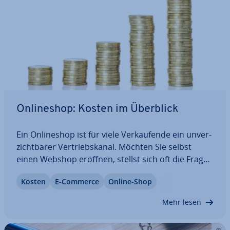
On­line­shop: Kosten im Überblick
Ein On­line­shop ist für viele Ver­kau­fen­de ein un­ver­
zicht­ba­rer Ver­triebs­ka­nal. Möchten Sie selbst
einen Webshop eröffnen, stellst sich oft die Frage
„Was kostet ein On­line­shop ei­gent­lich?“. Die
Kosten
E-Commerce
Online-Shop
Antwort ist komplex, die Preis­span­ne zwischen
wenigen Tausend Euro und weit über 50.000…
Mehr lesen