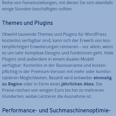
Reihe von Fein­ein­stel­lun­gen, mit denen Sie sich ebenfalls
einige Stunden be­schäf­ti­gen sollten.
Themes und Plugins
Obwohl tausende Themes und Plugins für WordPress
kostenlos verfügbar sind, kann sich der Erwerb von kos­
ten­pflich­ti­gen Er­wei­te­run­gen rentieren – vor allem, wenn
es um sehr komplexe Designs und Funk­tio­nen geht. Viele
Plugins sind außerdem in einem dualen Modell
verfügbar: Kostenlos in der Ba­sis­va­ri­an­te und kos­ten­
pflich­tig in der Premium-Version mit mehr oder kom­for­
ta­ble­ren Mög­lich­kei­ten. Bezahlt wird entweder
einmalig
zu Beginn
oder in Form eines
jähr­li­chen Abos
. Die
Preise reichen von einigen Euro bis hin zu mehreren
Hunderten, wobei Letzteres die Ausnahme ist.
Per­for­mance- und Such­ma­schi­nen­op­ti­mie­