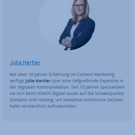
Julia Hertler
Mit über 18 Jahren Erfahrung im Content Marketing
verfügt
Julia Hertler
über eine tief­grei­fen­de Expertise in
der digitalen Kom­mu­ni­ka­ti­on. Seit 10 Jahren spe­zia­li­siert
sie sich beim IONOS Digital Guide auf die Schwer­punk­te
Domains und Hosting, um komplexe tech­ni­sche Sach­ver­
hal­te ver­ständ­lich auf­zu­be­rei­ten.