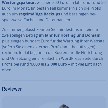
War­tungs­pa­ke­te
zwischen 200 Euro im Jahr und rund 50
Euro im Monat. Im besten Fall kümmern sich die Profis
auch um
re­gel­mä­ßi­ge Backups
und be­rei­ni­gen bei­
spiels­wei­se Caches und Da­ten­ban­ken.
Zu­sam­men­ge­fasst können Sie min­des­tens mit einem
zwei­stel­li­gen Betrag
im Jahr für Hosting und Domain
plus einigen hundert Euro für die Wartung Ihrer Website
(sofern Sie einen externen Profi damit be­auf­tra­gen)
rechnen. Initial beginnen die Kosten für die Ein­rich­tung
und Umsetzung einer einfachen WordPress-Seite durch
Profis bei rund
1.000 bis 2.000 Euro
– mit viel Luft nach
oben.
Reviewer