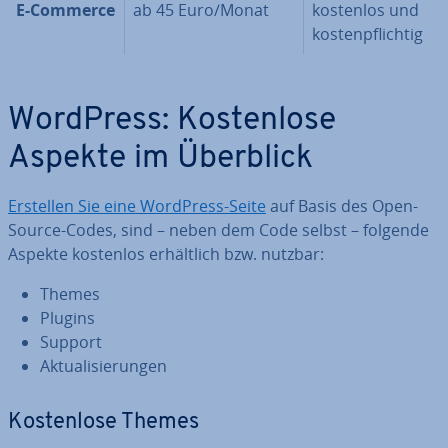
E-Commerce
ab 45 Euro/Monat
kostenlos und
kos­ten­pflich­tig
WordPress: Kos­ten­lo­se
Aspekte im Überblick
Erstellen Sie eine WordPress-Seite
auf Basis des Open-
Source-Codes, sind – neben dem Code selbst – folgende
Aspekte kostenlos er­hält­lich bzw. nutzbar:
Themes
Plugins
Support
Ak­tua­li­sie­run­gen
Kos­ten­lo­se Themes