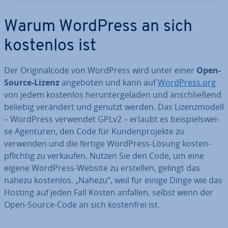
Warum WordPress an sich
kostenlos ist
Der Ori­gi­nal­code von WordPress wird unter einer
Open-
Source-Lizenz
angeboten und kann auf
WordPress.org
von jedem kostenlos her­un­ter­ge­la­den und an­schlie­ßend
beliebig verändert und genutzt werden. Das Li­zenz­mo­dell
– WordPress verwendet GPLv2 – erlaubt es bei­spiels­wei­
se Agenturen, den Code für Kun­den­pro­jek­te zu
verwenden und die fertige WordPress-Lösung kos­ten­
pflich­tig zu verkaufen. Nutzen Sie den Code, um eine
eigene WordPress-Website zu erstellen, gelingt das
nahezu kostenlos. „Nahezu“, weil für einige Dinge wie das
Hosting auf jeden Fall Kosten anfallen, selbst wenn der
Open-Source-Code an sich kos­ten­frei ist.