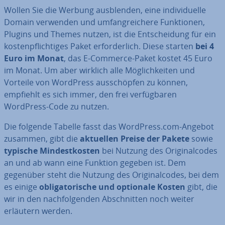
Wollen Sie die Werbung aus­blen­den, eine in­di­vi­du­el­le
Domain verwenden und um­fang­rei­che­re Funk­tio­nen,
Plugins und Themes nutzen, ist die Ent­schei­dung für ein
kos­ten­pflich­ti­ges Paket er­for­der­lich. Diese starten
bei 4
Euro im Monat
, das E-Commerce-Paket kostet 45 Euro
im Monat. Um aber wirklich alle Mög­lich­kei­ten und
Vorteile von WordPress aus­schöp­fen zu können,
empfiehlt es sich immer, den frei ver­füg­ba­ren
WordPress-Code zu nutzen.
Die folgende Tabelle fasst das WordPress.com-Angebot
zusammen, gibt die
aktuellen Preise der Pakete
sowie
typische Min­dest­kos­ten
bei Nutzung des Ori­gi­nal­codes
an und ab wann eine Funktion gegeben ist. Dem
gegenüber steht die Nutzung des Ori­gi­nal­codes, bei dem
es einige
ob­li­ga­to­ri­sche und optionale Kosten
gibt, die
wir in den nach­fol­gen­den Ab­schnit­ten noch weiter
erläutern werden.