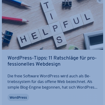
WordPress-Tipps: 11 Rat­schlä­ge für pro­
fes­sio­nel­les Webdesign
Die freie Software WordPress wird auch als Be­
triebs­sys­tem für das offene Web be­zeich­net. Als
simple Blog-Engine begonnen, hat sich WordPress
zum weitaus po­pu­lärs­ten CMS ent­wi­ckelt. Zwar ist
WordPress
es mithilfe von WordPress relativ einfach, eine
eigene Website auf­zu­bau­en. Um eine…