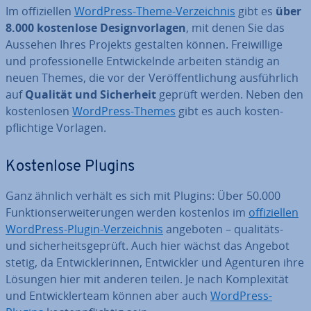
Im of­fi­zi­el­len
WordPress-Theme-Ver­zeich­nis
gibt es
über
8.000 kos­ten­lo­se De­sign­vor­la­gen
, mit denen Sie das
Aussehen Ihres Projekts gestalten können. Frei­wil­li­ge
und pro­fes­sio­nel­le Ent­wi­ckeln­de arbeiten ständig an
neuen Themes, die vor der Ver­öf­fent­li­chung aus­führ­lich
auf
Qualität und Si­cher­heit
geprüft werden. Neben den
kos­ten­lo­sen
WordPress-Themes
gibt es auch kos­ten­
pflich­ti­ge Vorlagen.
Kos­ten­lo­se Plugins
Ganz ähnlich verhält es sich mit Plugins: Über 50.000
Funk­ti­ons­er­wei­te­run­gen werden kostenlos im
of­fi­zi­el­len
WordPress-Plugin-Ver­zeich­nis
angeboten – qualitäts-
und si­cher­heits­ge­prüft. Auch hier wächst das Angebot
stetig, da Ent­wick­le­rin­nen, Ent­wick­ler und Agenturen ihre
Lösungen hier mit anderen teilen. Je nach Kom­ple­xi­tät
und Ent­wick­ler­team können aber auch
WordPress-