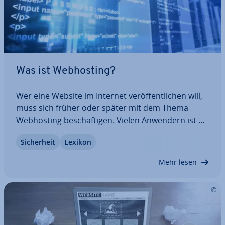
Was ist Web­hos­ting?
Wer eine Website im Internet ver­öf­fent­li­chen will,
muss sich früher oder später mit dem Thema
Web­hos­ting be­schäf­ti­gen. Vielen Anwendern ist al­
ler­dings nicht klar, wie Web­hos­ting funk­tio­niert
Si­cher­heit
Lexikon
und welche un­ter­schied­li­chen Arten des Hostings
zur Wahl stehen. Dabei sollte jeder, der…
Mehr lesen