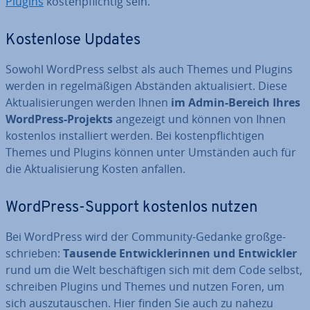
Plugins
kos­ten­pflich­tig sein.
Kos­ten­lo­se Updates
Sowohl WordPress selbst als auch Themes und Plugins
werden in re­gel­mä­ßi­gen Abständen ak­tua­li­siert. Diese
Ak­tua­li­sie­run­gen werden Ihnen
im Admin-Bereich Ihres
WordPress-Projekts
angezeigt und können von Ihnen
kostenlos in­stal­liert werden. Bei kos­ten­pflich­ti­gen
Themes und Plugins können unter Umständen auch für
die Ak­tua­li­sie­rung Kosten anfallen.
WordPress-Support kostenlos nutzen
Bei WordPress wird der Community-Gedanke groß­ge­
schrie­ben:
Tausende Ent­wick­le­rin­nen und Ent­wick­ler
rund um die Welt be­schäf­ti­gen sich mit dem Code selbst,
schreiben Plugins und Themes und nutzen Foren, um
sich aus­zu­tau­schen. Hier finden Sie auch zu nahezu