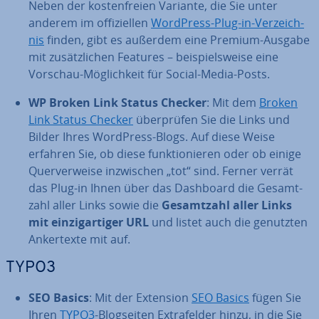
Neben der kos­ten­frei­en Variante, die Sie unter
anderem im of­fi­zi­el­len
WordPress-Plug-in-Ver­zeich­
nis
finden, gibt es außerdem eine Premium-Ausgabe
mit zu­sätz­li­chen Features – bei­spiels­wei­se eine
Vorschau-Mög­lich­keit für Social-Media-Posts.
WP Broken Link Status Checker
: Mit dem
Broken
Link Status Checker
über­prü­fen Sie die Links und
Bilder Ihres WordPress-Blogs. Auf diese Weise
erfahren Sie, ob diese funk­tio­nie­ren oder ob einige
Quer­ver­wei­se in­zwi­schen „tot“ sind. Ferner verrät
das Plug-in Ihnen über das Dashboard die Ge­samt­
zahl aller Links sowie die
Ge­samt­zahl aller Links
mit ein­zig­ar­ti­ger URL
und listet auch die genutzten
An­ker­tex­te mit auf.
TYPO3
SEO Basics
: Mit der Extension
SEO Basics
fügen Sie
Ihren
TYPO3
-Blog­sei­ten Ex­tra­fel­der hinzu, in die Sie