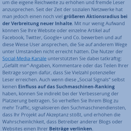
um die eigene Reich­wei­te zu erhöhen und fremde Leser
an­zu­spre­chen. Seit der Zeit der sozialen Netzwerke hat
man jedoch einen noch viel
größeren Ak­ti­ons­ra­di­us bei
der Ver­brei­tung neuer Inhalte
. Mit nur wenig Aufwand
können Sie Ihre Website oder einzelne Artikel auf
Facebook, Twitter, Google+ und Co. bewerben und auf
diese Weise User an­spre­chen, die Sie auf anderem Wege
unter Umständen nicht erreicht hätten. Die Nutzer der
Social-Media-Kanäle
un­ter­stütz­ten Sie dabei tat­kräf­tig:
„Gefällt mir“-Angaben, Kom­men­ta­re oder das Teilen Ihrer
Beiträge sorgen dafür, dass Sie Vielzahl po­ten­zi­el­ler
Leser erreichen. Auch wenn diese „Social Signals“ selbst
keinen
Einfluss auf das Such­ma­schi­nen-Ranking
haben, können Sie indirekt bei der Ver­bes­se­rung der
Plat­zie­rung beitragen. So verhelfen Sie Ihrem Blog zu
mehr Traffic, si­gna­li­sie­ren den Such­ma­schi­nen­diens­ten,
dass Ihr Projekt auf Akzeptanz stößt, und erhöhen die
Wahr­schein­lich­keit, dass Betreiber anderer Blogs oder
Websites einen Ihrer
Beiträge verlinken
.