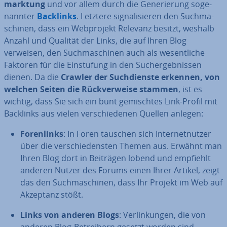
mark­tung
und vor allem durch die Ge­ne­rie­rung so­ge­
nann­ter
Backlinks
. Letztere si­gna­li­sie­ren den Such­ma­
schi­nen, dass ein Web­pro­jekt Relevanz besitzt, weshalb
Anzahl und Qualität der Links, die auf Ihren Blog
verweisen, den Such­ma­schi­nen auch als we­sent­li­che
Faktoren für die Ein­stu­fung in den Such­ergeb­nis­sen
dienen. Da die
Crawler der Such­diens­te erkennen, von
welchen Seiten die Rück­ver­wei­se stammen
, ist es
wichtig, dass Sie sich ein bunt ge­misch­tes Link-Profil mit
Backlinks aus vielen ver­schie­de­nen Quellen anlegen:
Fo­ren­links
: In Foren tauschen sich In­ter­net­nut­zer
über die ver­schie­dens­ten Themen aus. Erwähnt man
Ihren Blog dort in Beiträgen lobend und empfiehlt
anderen Nutzer des Forums einen Ihrer Artikel, zeigt
das den Such­ma­schi­nen, dass Ihr Projekt im Web auf
Akzeptanz stößt.
Links von anderen Blogs
: Ver­lin­kun­gen, die von