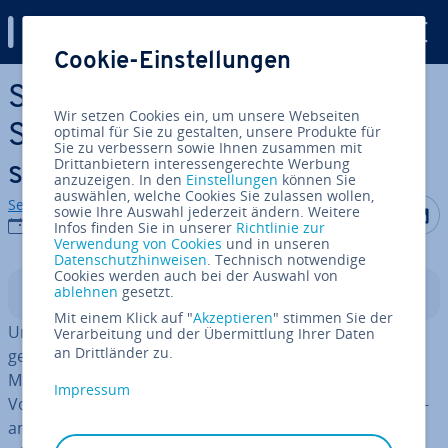
Digital Guide
Cookie-Einstellungen
Zum Haupt­in­halt springen
SEO für Blogs: So op­ti­mie­ren
Wir setzen Cookies ein, um unsere Webseiten
Sie Ihren Blog für Such­ma­
optimal für Sie zu gestalten, unsere Produkte für
Sie zu verbessern sowie Ihnen zusammen mit
Drittanbietern interessengerechte Werbung
schi­nen
anzuzeigen. In den
Einstellungen
können Sie
auswählen, welche Cookies Sie zulassen wollen,
Sebastian Mews
Auf Facebo
Auf Tw
A
sowie Ihre Auswahl jederzeit ändern. Weitere
06.08.2019
Infos finden Sie in unserer
Richtlinie zur
Verwendung von Cookies
und in unseren
Datenschutzhinweisen
. Technisch notwendige
Cookies werden auch bei der Auswahl von
ablehnen
gesetzt.
In­halts­ver­zeich­nis
Mit einem Klick auf "
Akzeptieren
" stimmen Sie der
Um In­ter­es­sen­ten oder Kunden für ein Produkt zu
Verarbeitung und der Übermittlung Ihrer Daten
an Drittländer zu.
gewinnen, müssen Sie auch Zeit und Aufwand ins
Marketing in­ves­tie­ren: Ein Au­to­her­stel­ler muss die
Impressum
Vorzüge seines neuesten Wagens ebenso durch Wer­be­
an­zei­gen, TV-Clips und Ra­dio­bei­trä­ge be­kannt­ma­chen,