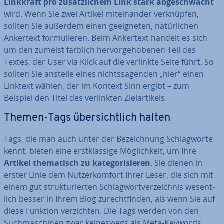
Linkkraft pro zu­sätz­li­chem Link stark ab­ge­schwächt
wird. Wenn Sie zwei Artikel mit­ein­an­der ver­knüp­fen,
sollten Sie außerdem einen ge­eig­ne­ten, na­tür­li­chen
Ankertext for­mu­lie­ren. Beim Ankertext handelt es sich
um den zumeist farblich her­vor­ge­ho­be­nen Teil des
Textes, der User via Klick auf die verlinkte Seite führt. So
sollten Sie anstelle eines nichts­sa­gen­den „hier“ einen
Linktext wählen, der im Kontext Sinn ergibt – zum
Beispiel den Titel des ver­link­ten Ziel­ar­ti­kels.
Themen-Tags über­sicht­lich halten
Tags, die man auch unter der Be­zeich­nung Schlag­wor­te
kennt, bieten eine erst­klas­si­ge Mög­lich­keit, um Ihre
Artikel the­ma­tisch zu ka­te­go­ri­sie­ren
. Sie dienen in
erster Linie dem Nut­zer­kom­fort Ihrer Leser, die sich mit
einem gut struk­tu­rier­ten Schlag­wort­ver­zeich­nis we­sent­
lich besser in Ihrem Blog zu­recht­fin­den, als wenn Sie auf
diese Funktion ver­zich­ten. Die Tags werden von den
Such­ma­schi­nen zwar kei­nes­wegs als Meta-Keywords