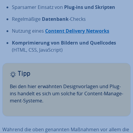
Sparsamer Einsatz von
Plug-ins und Skripten
Re­gel­mä­ßi­ge
Datenbank
-Checks
Nutzung eines
Content Delivery Networks
Kom­pri­mie­rung von Bildern und Quell­codes
(HTML, CSS, Ja­va­Script)
Tipp
Bei den hier erwähnten De­sign­vor­la­gen und Plug-
ins handelt es sich um solche für Content-Ma­nage­
ment-Systeme.
Während die oben genannten Maßnahmen vor allem die