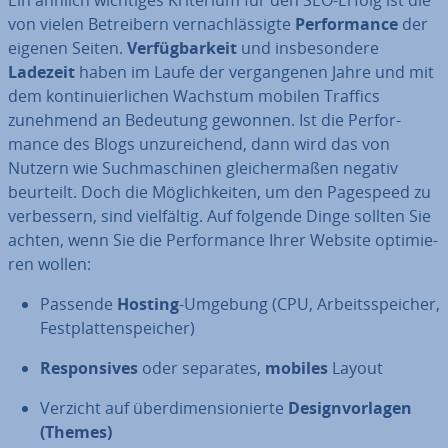
Ein ähnlich wichtiges Kriterium für den SEO-Erfolg ist die
von vielen Be­trei­bern ver­nach­läs­sig­te
Per­for­mance
der
eigenen Seiten.
Ver­füg­bar­keit
und ins­be­son­de­re
Ladezeit
haben im Laufe der ver­gan­ge­nen Jahre und mit
dem kon­ti­nu­ier­li­chen Wachstum mobilen Traffics
zunehmend an Bedeutung gewonnen. Ist die Per­for­
mance des Blogs un­zu­rei­chend, dann wird das von
Nutzern wie Such­ma­schi­nen glei­cher­ma­ßen negativ
beurteilt. Doch die Mög­lich­kei­ten, um den Pagespeed zu
ver­bes­sern, sind viel­fäl­tig. Auf folgende Dinge sollten Sie
achten, wenn Sie die Per­for­mance Ihrer Website op­ti­mie­
ren wollen:
Passende
Hosting
-Umgebung (CPU, Ar­beits­spei­cher,
Fest­plat­ten­spei­cher)
Re­spon­si­ves
oder separates,
mobiles
Layout
Verzicht auf über­di­men­sio­nier­te
De­sign­vor­la­gen
(Themes)