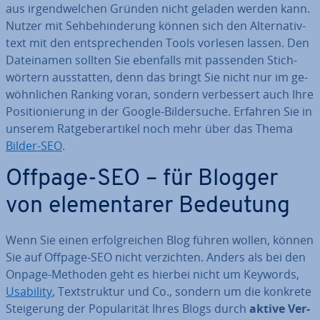
aus ir­gend­wel­chen Gründen nicht geladen werden kann.
Nutzer mit Seh­be­hin­de­rung können sich den Al­ter­na­tiv­
text mit den ent­spre­chen­den Tools vorlesen lassen. Den
Da­tei­na­men sollten Sie ebenfalls mit passenden Stich­
wör­tern aus­stat­ten, denn das bringt Sie nicht nur im ge­
wöhn­li­chen Ranking voran, sondern ver­bes­sert auch Ihre
Po­si­tio­nie­rung in der Google-Bil­der­su­che. Erfahren Sie in
unserem Rat­ge­ber­ar­ti­kel noch mehr über das Thema
Bilder-SEO
.
Offpage-SEO – für Blogger
von ele­men­ta­rer Bedeutung
Wenn Sie einen er­folg­rei­chen Blog führen wollen, können
Sie auf Offpage-SEO nicht ver­zich­ten. Anders als bei den
Onpage-Methoden geht es hierbei nicht um Keywords,
Usability
, Text­struk­tur und Co., sondern um die konkrete
Stei­ge­rung der Po­pu­la­ri­tät Ihres Blogs durch
aktive Ver­