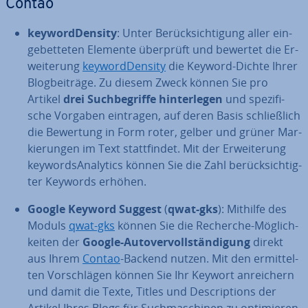
Contao
key­word­Den­si­ty
: Unter Be­rück­sich­ti­gung aller ein­
ge­bet­te­ten Elemente überprüft und bewertet die Er­
wei­te­rung
key­word­Den­si­ty
die Keyword-Dichte Ihrer
Blog­bei­trä­ge. Zu diesem Zweck können Sie pro
Artikel
drei Such­be­grif­fe hin­ter­le­gen
und spe­zi­fi­
sche Vorgaben eintragen, auf deren Basis schließ­lich
die Bewertung in Form roter, gelber und grüner Mar­
kie­run­gen im Text statt­fin­det. Mit der Er­wei­te­rung
key­words­Ana­ly­tics können Sie die Zahl be­rück­sich­tig­
ter Keywords erhöhen.
Google Keyword Suggest
(
qwat-gks
): Mithilfe des
Moduls
qwat-gks
können Sie die Recherche-Mög­lich­
kei­ten der
Google-Au­to­ver­voll­stän­di­gung
direkt
aus Ihrem
Contao
-Backend nutzen. Mit den er­mit­tel­
ten Vor­schlä­gen können Sie Ihr Keywort an­rei­chern
und damit die Texte, Titles und De­scrip­ti­ons der
Artikel Ihres Blogs für Such­ma­schi­nen zu op­ti­mie­ren.