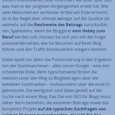
sön­lich in­ter­es­sie­ren, oder in­for­miert die Leser über das,
was man in der jüngsten Ver­gan­gen­heit erlebt hat. Wie
viele Menschen ein ver­fass­ter Artikel am Ende erreicht,
ist in der Regel aber oftmals weniger auf die Qualität als
vielmehr auf die
Reich­wei­te des Beitrags
zu­rück­zu­füh­
ren. Spä­tes­tens, wenn die Bloggerei
vom Hobby zum
Beruf
werden soll, müssen Sie sich also mit der Frage
aus­ein­an­der­set­zen, wie Sie Besucher auf Ihren Blog
führen und den Traffic kon­ti­nu­ier­lich steigern können.
Dabei spielt vor allem die Po­si­tio­nie­rung in den Er­geb­nis­
sen der Such­ma­schi­nen – allen voran Google – eine ent­
schei­den­de Rolle, denn ty­pi­scher­wei­se finden die
meisten Leser den Weg zu Blog­bei­trä­gen über die
beliebten Such­mas­ken – ins­be­son­de­re über die erste Er­
geb­nis­sei­te. Die wenigsten sind dabei gezielt auf der
Suche nach einem Blog. Das Ziel von SEO für Blogs muss
daher darin bestehen, die einzelnen Beiträge sowie das
komplette Projekt
auf die typischen Such­fra­gen von