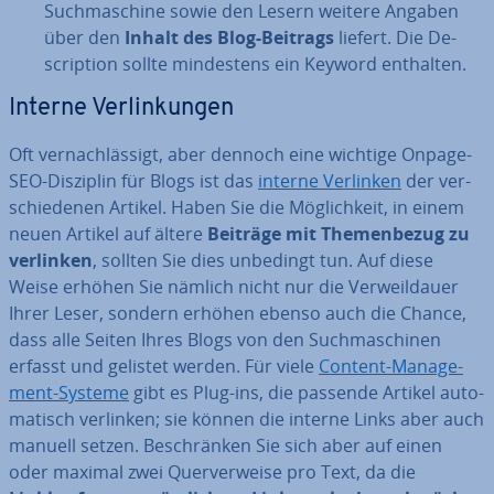
Such­ma­schi­ne sowie den Lesern weitere Angaben
über den
Inhalt des Blog-Beitrags
liefert. Die De­
scrip­ti­on sollte min­des­tens ein Keyword enthalten.
Interne Ver­lin­kun­gen
Oft ver­nach­läs­sigt, aber dennoch eine wichtige Onpage-
SEO-Disziplin für Blogs ist das
interne Verlinken
der ver­
schie­de­nen Artikel. Haben Sie die Mög­lich­keit, in einem
neuen Artikel auf ältere
Beiträge mit The­men­be­zug zu
verlinken
, sollten Sie dies unbedingt tun. Auf diese
Weise erhöhen Sie nämlich nicht nur die Ver­weil­dau­er
Ihrer Leser, sondern erhöhen ebenso auch die Chance,
dass alle Seiten Ihres Blogs von den Such­ma­schi­nen
erfasst und gelistet werden. Für viele
Content-Ma­nage­
ment-Systeme
gibt es Plug-ins, die passende Artikel au­to­
ma­tisch verlinken; sie können die interne Links aber auch
manuell setzen. Be­schrän­ken Sie sich aber auf einen
oder maximal zwei Quer­ver­wei­se pro Text, da die