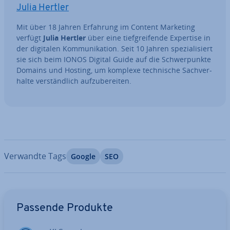
Julia Hertler
Mit über 18 Jahren Erfahrung im Content Marketing
verfügt
Julia Hertler
über eine tief­grei­fen­de Expertise in
der digitalen Kom­mu­ni­ka­ti­on. Seit 10 Jahren spe­zia­li­siert
sie sich beim IONOS Digital Guide auf die Schwer­punk­te
Domains und Hosting, um komplexe tech­ni­sche Sach­ver­
hal­te ver­ständ­lich auf­zu­be­rei­ten.
Verwandte Tags
Google
SEO
Zum Hauptmenü
Passende Produkte