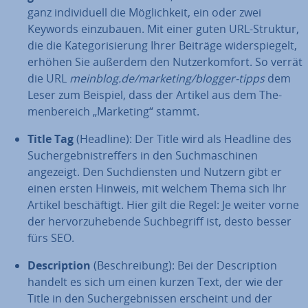
ganz in­di­vi­du­ell die Mög­lich­keit, ein oder zwei
Keywords ein­zu­bau­en. Mit einer guten URL-Struktur,
die die Ka­te­go­ri­sie­rung Ihrer Beiträge wi­der­spie­gelt,
erhöhen Sie außerdem den Nut­zer­kom­fort. So verrät
die URL
meinblog.de/marketing/blogger-tipps
dem
Leser zum Beispiel, dass der Artikel aus dem The­
men­be­reich „Marketing“ stammt.
Title Tag
(Headline): Der Title wird als Headline des
Such­ergeb­nis­tref­fers in den Such­ma­schi­nen
angezeigt. Den Such­diens­ten und Nutzern gibt er
einen ersten Hinweis, mit welchem Thema sich Ihr
Artikel be­schäf­tigt. Hier gilt die Regel: Je weiter vorne
der her­vor­zu­he­ben­de Such­be­griff ist, desto besser
fürs SEO.
De­scrip­ti­on
(Be­schrei­bung): Bei der De­scrip­ti­on
handelt es sich um einen kurzen Text, der wie der
Title in den Such­ergeb­nis­sen erscheint und der