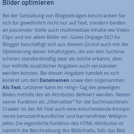
Bilder op­ti­mie­ren
Bei der Ge­stal­tung von Blog­bei­trä­gen be­schrän­ken Sie
sich für ge­wöhn­lich nicht nur auf Text, sondern binden
an passender Stelle auch mul­ti­me­dia­le Inhalte wie Video-
Clips und vor allem Bilder ein. Gutes Onpage-SEO für
Blogger be­schäf­tigt sich aus diesem Grund auch mit der
Op­ti­mie­rung dieser In­halts­ty­pen, die von den Such­ma­
schi­nen stan­dard­mä­ßig zwar als solche erkannt, aber
nur mithilfe zu­sätz­li­cher Angaben auch ver­stan­den
werden können. Bei diesen Angaben handelt es sich
konkret um den
Da­tei­na­men
sowie den so­ge­nann­ten
Alt-Text
. Letzterer kann im <img>-Tag des je­wei­li­gen
Bildes mithilfe des alt-At­tri­bu­tes definiert werden. Neben
seiner Funktion als „Über­set­zer“ für die Such­ma­schi­nen-
Crawler ist der Alt-Text auch eine ent­schei­den­de Kom­po­
nen­te be­nut­zer­freund­li­cher und bar­rie­re­frei­er Web­pro­
jek­te: Die ei­gent­li­che Funktion des HTML-At­tri­bu­tes ist
nämlich die Be­schrei­bung des Bild­in­halts, falls das Bild