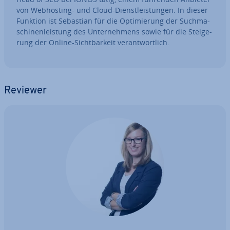
von Web­hos­ting- und Cloud-Dienst­leis­tun­gen. In dieser
Funktion ist Sebastian für die Op­ti­mie­rung der Such­ma­
schi­nen­leis­tung des Un­ter­neh­mens sowie für die Stei­ge­
rung der Online-Sicht­bar­keit ver­ant­wort­lich.
Reviewer