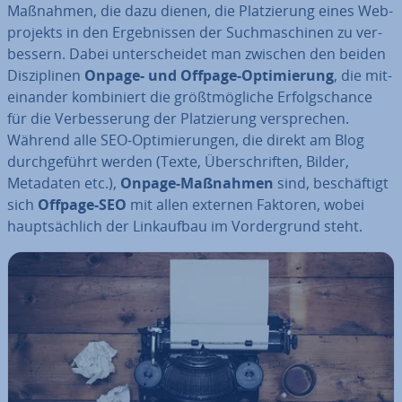
Maßnahmen, die dazu dienen, die Plat­zie­rung eines Web­
pro­jekts in den Er­geb­nis­sen der Such­ma­schi­nen zu ver­
bes­sern. Dabei un­ter­schei­det man zwischen den beiden
Dis­zi­pli­nen
Onpage- und Offpage-Op­ti­mie­rung
, die mit­
ein­an­der kom­bi­niert die größt­mög­li­che Er­folgs­chan­ce
für die Ver­bes­se­rung der Plat­zie­rung ver­spre­chen.
Während alle SEO-Op­ti­mie­run­gen, die direkt am Blog
durch­ge­führt werden (Texte, Über­schrif­ten, Bilder,
Metadaten etc.),
Onpage-Maßnahmen
sind, be­schäf­tigt
sich
Offpage-SEO
mit allen externen Faktoren, wobei
haupt­säch­lich der Link­auf­bau im Vor­der­grund steht.