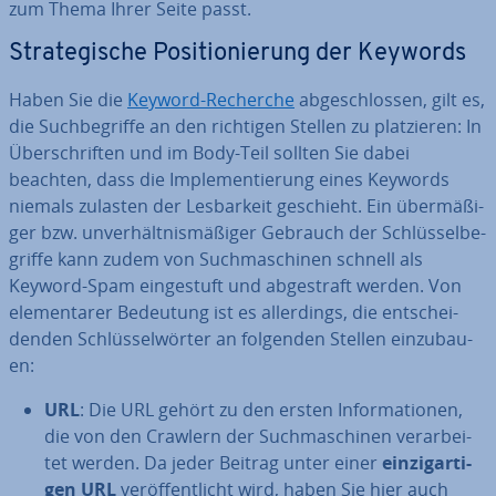
zum Thema Ihrer Seite passt.
Stra­te­gi­sche Po­si­tio­nie­rung der Keywords
Haben Sie die
Keyword-Recherche
ab­ge­schlos­sen, gilt es,
die Such­be­grif­fe an den richtigen Stellen zu plat­zie­ren: In
Über­schrif­ten und im Body-Teil sollten Sie dabei
beachten, dass die Im­ple­men­tie­rung eines Keywords
niemals zulasten der Les­bar­keit geschieht. Ein über­mä­ßi­
ger bzw. un­ver­hält­nis­mä­ßi­ger Gebrauch der Schlüs­sel­be­
grif­fe kann zudem von Such­ma­schi­nen schnell als
Keyword-Spam ein­ge­stuft und ab­ge­straft werden. Von
ele­men­ta­rer Bedeutung ist es al­ler­dings, die ent­schei­
den­den Schlüs­sel­wör­ter an folgenden Stellen ein­zu­bau­
en:
URL
: Die URL gehört zu den ersten In­for­ma­tio­nen,
die von den Crawlern der Such­ma­schi­nen ver­ar­bei­
tet werden. Da jeder Beitrag unter einer
ein­zig­ar­ti­
gen URL
ver­öf­fent­licht wird, haben Sie hier auch