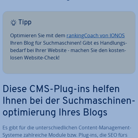
Tipp
Op­ti­mie­ren Sie mit dem
ran­king­Coach von IONOS
Ihren Blog für Such­ma­schi­nen! Gibt es Hand­lungs­
be­darf bei Ihrer Website - machen Sie den kos­ten­
lo­sen Website-Check!
Diese CMS-Plug-ins helfen
Ihnen bei der Such­ma­schi­nen­
op­ti­mie­rung Ihres Blogs
Es gibt für die un­ter­schied­li­chen Content-Ma­nage­ment-
Systeme zahl­rei­che Module bzw. Plug-ins, die SEO fürs