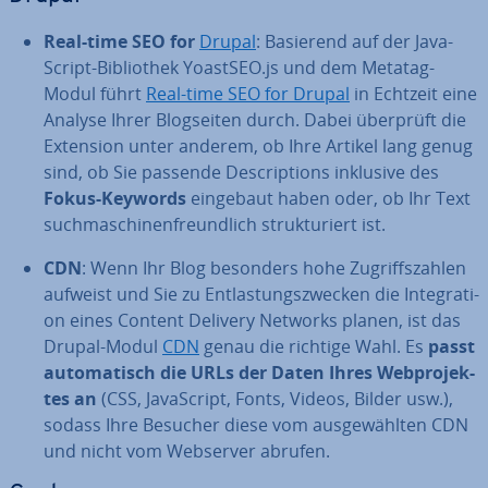
Real-time SEO for
Drupal
: Basierend auf der Ja­va­
Script-Bi­blio­thek YoastSEO.js und dem Metatag-
Modul führt
Real-time SEO for Drupal
in Echtzeit eine
Analyse Ihrer Blog­sei­ten durch. Dabei überprüft die
Extension unter anderem, ob Ihre Artikel lang genug
sind, ob Sie passende De­scrip­ti­ons inklusive des
Fokus-Keywords
eingebaut haben oder, ob Ihr Text
such­ma­schi­nen­freund­lich struk­tu­riert ist.
CDN
: Wenn Ihr Blog besonders hohe Zu­griffs­zah­len
aufweist und Sie zu Ent­las­tungs­zwe­cken die In­te­gra­ti­
on eines Content Delivery Networks planen, ist das
Drupal-Modul
CDN
genau die richtige Wahl. Es
passt
au­to­ma­tisch die URLs der Daten Ihres Web­pro­jek­
tes an
(CSS, Ja­va­Script, Fonts, Videos, Bilder usw.),
sodass Ihre Besucher diese vom aus­ge­wähl­ten CDN
und nicht vom Webserver abrufen.