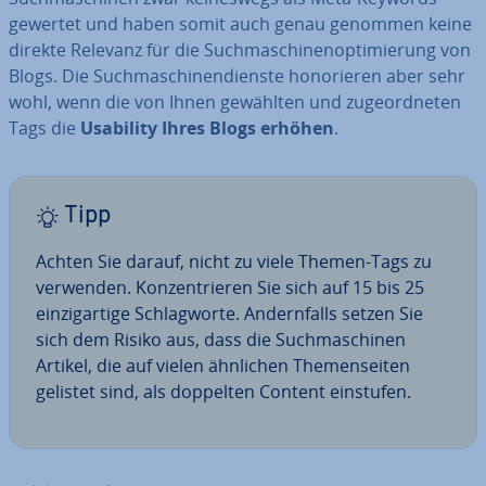
gewertet und haben somit auch genau genommen keine
direkte Relevanz für die Such­ma­schi­nen­op­ti­mie­rung von
Blogs. Die Such­ma­schi­nen­diens­te ho­no­rie­ren aber sehr
wohl, wenn die von Ihnen gewählten und zu­ge­ord­ne­ten
Tags die
Usability Ihres Blogs erhöhen
.
Tipp
Achten Sie darauf, nicht zu viele Themen-Tags zu
verwenden. Kon­zen­trie­ren Sie sich auf 15 bis 25
ein­zig­ar­ti­ge Schlag­wor­te. An­dern­falls setzen Sie
sich dem Risiko aus, dass die Such­ma­schi­nen
Artikel, die auf vielen ähnlichen The­men­sei­ten
gelistet sind, als doppelten Content einstufen.