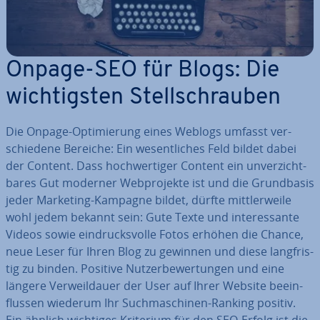
Onpage-SEO für Blogs: Die
wich­tigs­ten Stell­schrau­ben
Die Onpage-Op­ti­mie­rung eines Weblogs umfasst ver­
schie­de­ne Bereiche: Ein we­sent­li­ches Feld bildet dabei
der Content. Dass hoch­wer­ti­ger Content ein un­ver­zicht­
ba­res Gut moderner Web­pro­jek­te ist und die Grund­ba­sis
jeder Marketing-Kampagne bildet, dürfte mitt­ler­wei­le
wohl jedem bekannt sein: Gute Texte und in­ter­es­san­te
Videos sowie ein­drucks­vol­le Fotos erhöhen die Chance,
neue Leser für Ihren Blog zu gewinnen und diese lang­fris­
tig zu binden. Positive Nut­zer­be­wer­tun­gen und eine
längere Ver­weil­dau­er der User auf Ihrer Website be­ein­
flus­sen wiederum Ihr Such­ma­schi­nen-Ranking positiv.