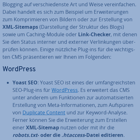
Blogging auf ver­schie­dens­te Art und Weise ver­ein­fa­chen.
Dabei handelt es sich zum Beispiel um Er­wei­te­run­gen
zum Kom­pri­mie­ren von Bildern oder zur Er­stel­lung von
XML-Sitemaps
(Dar­stel­lung der Struktur des Blogs)
sowie um Caching-Module oder
Link-Checker
, mit denen
Sie den Status interner und externer Ver­lin­kun­gen über­
prü­fen können. Einige nützliche Plug-ins für die wich­tigs­
ten CMS prä­sen­tie­ren wir Ihnen im Folgenden:
WordPress
Yoast SEO
: Yoast SEO ist eines der um­fang­reichs­ten
SEO-Plug-ins für
WordPress
. Es erweitert das CMS
unter anderem um Funk­tio­nen zur au­to­ma­ti­sier­ten
Er­stel­lung von Meta-In­for­ma­tio­nen, zum Aufspüren
von
Duplicate Content
und zur Keyword-Analyse.
Ferner können Sie die Er­wei­te­rung zum Erstellen
einer
XML-Sitemap
nutzen oder mit ihr die
robots.txt
- oder die
.htaccess
-Datei editieren
.