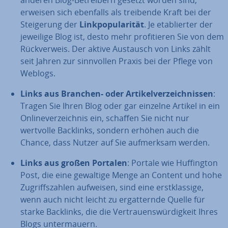
anderen Blog-Be­trei­bern gesetzt worden sind,
erweisen sich ebenfalls als treibende Kraft bei der
Stei­ge­rung der
Link­po­pu­la­ri­tät
. Je eta­blier­ter der
jeweilige Blog ist, desto mehr pro­fi­tie­ren Sie von dem
Rück­ver­weis. Der aktive Austausch von Links zählt
seit Jahren zur sinn­vol­len Praxis bei der Pflege von
Weblogs.
Links aus Branchen- oder Ar­ti­kel­ver­zeich­nis­sen
:
Tragen Sie Ihren Blog oder gar einzelne Artikel in ein
On­lin­ever­zeich­nis ein, schaffen Sie nicht nur
wertvolle Backlinks, sondern erhöhen auch die
Chance, dass Nutzer auf Sie auf­merk­sam werden.
Links aus großen Portalen
: Portale wie Huf­fing­ton
Post, die eine gewaltige Menge an Content und hohe
Zu­griffs­zah­len aufweisen, sind eine erst­klas­si­ge,
wenn auch nicht leicht zu er­gat­tern­de Quelle für
starke Backlinks, die die Ver­trau­ens­wür­dig­keit Ihres
Blogs un­ter­mau­ern.