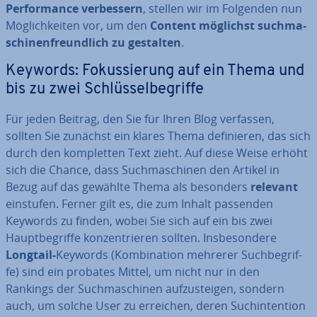
Per­for­mance ver­bes­sern
, stellen wir im Folgenden nun
Mög­lich­kei­ten vor, um den
Content möglichst such­ma­
schi­nen­freund­lich zu gestalten
.
Keywords: Fo­kus­sie­rung auf ein Thema und
bis zu zwei Schlüs­sel­be­grif­fe
Für jeden Beitrag, den Sie für Ihren Blog verfassen,
sollten Sie zunächst ein klares Thema de­fi­nie­ren, das sich
durch den kom­plet­ten Text zieht. Auf diese Weise erhöht
sich die Chance, dass Such­ma­schi­nen den Artikel in
Bezug auf das gewählte Thema als besonders
relevant
einstufen. Ferner gilt es, die zum Inhalt passenden
Keywords zu finden, wobei Sie sich auf ein bis zwei
Haupt­be­grif­fe kon­zen­trie­ren sollten. Ins­be­son­de­re
Longtail-
Keywords (Kom­bi­na­ti­on mehrerer Such­be­grif­
fe) sind ein probates Mittel, um nicht nur in den
Rankings der Such­ma­schi­nen auf­zu­stei­gen, sondern
auch, um solche User zu erreichen, deren Such­in­ten­ti­on