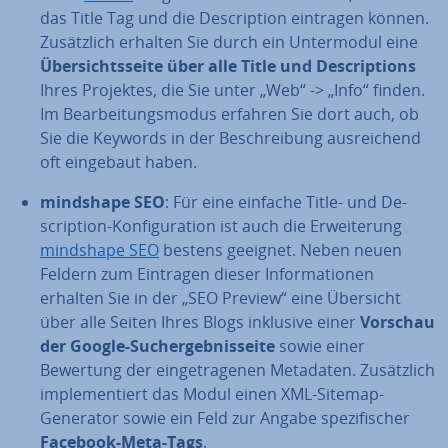
das Title Tag und die De­scrip­ti­on eintragen können.
Zu­sätz­lich erhalten Sie durch ein Un­ter­mo­dul eine
Über­sichts­sei­te über alle Title und De­scrip­ti­ons
Ihres Projektes, die Sie unter „Web“ -> „Info“ finden.
Im Be­ar­bei­tungs­mo­dus erfahren Sie dort auch, ob
Sie die Keywords in der Be­schrei­bung aus­rei­chend
oft eingebaut haben.
mindshape SEO
: Für eine einfache Title- und De­
scrip­ti­on-Kon­fi­gu­ra­ti­on ist auch die Er­wei­te­rung
mindshape SEO
bestens geeignet. Neben neuen
Feldern zum Eintragen dieser In­for­ma­tio­nen
erhalten Sie in der „SEO Preview“ eine Übersicht
über alle Seiten Ihres Blogs inklusive einer
Vorschau
der Google-Such­ergeb­nis­sei­te
sowie einer
Bewertung der ein­ge­tra­ge­nen Metadaten. Zu­sätz­lich
im­ple­men­tiert das Modul einen XML-Sitemap-
Generator sowie ein Feld zur Angabe spe­zi­fi­scher
Facebook-Meta-Tags
.