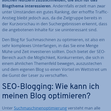
solchen Nutzern zu­zu­schnei­den, die sich für das
Blogthema
in­ter­es­sie­ren
. An­dern­falls erzielt man zwar
unter Umständen ein gutes Ranking, der erhoffte Traffic-
Anstieg bleibt jedoch aus, da die Ziel­grup­pe bereits in
der Kurz­vor­schau in den Such­ergeb­nis­sen erkennt, dass
die an­ge­bo­te­nen Inhalte für sie un­in­ter­es­sant sind.
Den Blog für Such­ma­schi­nen zu op­ti­mie­ren, ist also ein
sehr komplexes Un­ter­fan­gen, in das Sie eine Menge
Mühe und Zeit in­ves­tie­ren sollten. Doch bietet der SEO-
Bereich auch die Mög­lich­keit, Kon­kur­ren­ten, die sich in
einem ähnlichen The­men­feld bewegen, aus­zu­ste­chen
und dem eigenen Blog so einen Vorteil im Wett­streit um
die Gunst der Leser zu ver­schaf­fen.
SEO-Blogging: Wie kann ich
meinen Blog op­ti­mie­ren?
Unter
Such­ma­schi­nen­op­ti­mie­rung
versteht man alle