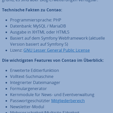
Tech­ni­sche Fakten zu Contao:
Pro­gram­mier­spra­che: PHP
Datenbank: MySQL / MariaDB
Ausgabe in XHTML oder HTML5
Basiert auf dem Symfony Web­frame­work (aktuelle
Version basiert auf Symfony 5)
Lizenz:
GNU Lesser General Public License
Die wich­tigs­ten Features von Contao im Überblick:
Er­wei­ter­te Edi­tier­funk­ti­on
Volltext-Such­ma­schi­ne
In­te­grier­ter Da­tei­ma­na­ger
For­mu­lar­ge­ne­ra­tor
Kern­mo­du­le für News- und Event­ver­wal­tung
Pass­wort­ge­schütz­ter
Mit­glie­der­be­reich
News­let­ter-Modul
Mehr­spra­chig­keit/Multisite-Fähigkeit