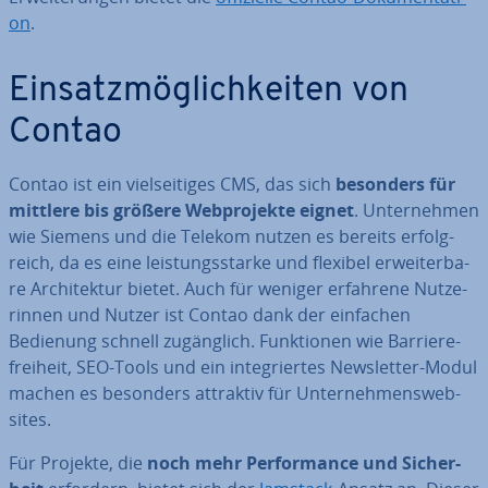
on
.
Ein­satz­mög­lich­kei­ten von
Contao
Contao ist ein viel­sei­ti­ges CMS, das sich
besonders für
mittlere bis größere Web­pro­jek­te eignet
. Un­ter­neh­men
wie Siemens und die Telekom nutzen es bereits er­folg­
reich, da es eine leis­tungs­star­ke und flexibel er­wei­ter­ba­
re Ar­chi­tek­tur bietet. Auch für weniger erfahrene Nut­ze­
rin­nen und Nutzer ist Contao dank der einfachen
Bedienung schnell zu­gäng­lich. Funk­tio­nen wie Bar­rie­re­
frei­heit, SEO-Tools und ein in­te­grier­tes News­let­ter-Modul
machen es besonders attraktiv für Un­ter­neh­mens­web­
sites.
Für Projekte, die
noch mehr Per­for­mance und Si­cher­