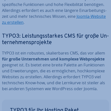
spe­zi­fi­sche Funk­tio­nen und hohe Fle­xi­bi­li­tät benötigen.
Al­ler­dings erfordert es auch eine längere Ein­ar­bei­tungs­
zeit und mehr tech­ni­sches Wissen, eine
Joomla-Website
zu erstellen
.
TYPO3: Leis­tungs­star­kes CMS für große Un­
ter­neh­mens­pro­jek­te
TYPO3 ist ein robustes, ska­lier­ba­res CMS, das vor allem
für große Un­ter­neh­men und komplexe Web­pro­jek­te
geeignet ist. Es bietet eine breite Palette an Funk­tio­nen
und Er­wei­te­run­gen, die es er­mög­li­chen, hoch­kom­ple­xe
Websites zu erstellen. Al­ler­dings erfordert TYPO3 viel
tech­ni­sches Know-how, und die Lernkurve ist steiler als
bei anderen Systemen wie WordPress oder Joomla.
TYPO3 für Ihr Hosting Paket