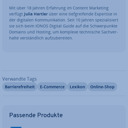
Mit über 18 Jahren Erfahrung im Content Marketing
verfügt
Julia Hertler
über eine tief­grei­fen­de Expertise in
der digitalen Kom­mu­ni­ka­ti­on. Seit 10 Jahren spe­zia­li­siert
sie sich beim IONOS Digital Guide auf die Schwer­punk­te
Domains und Hosting, um komplexe tech­ni­sche Sach­ver­
hal­te ver­ständ­lich auf­zu­be­rei­ten.
Verwandte Tags
Bar­rie­re­frei­heit
E-Commerce
Lexikon
Online-Shop
Zum Hauptmenü
Passende Produkte