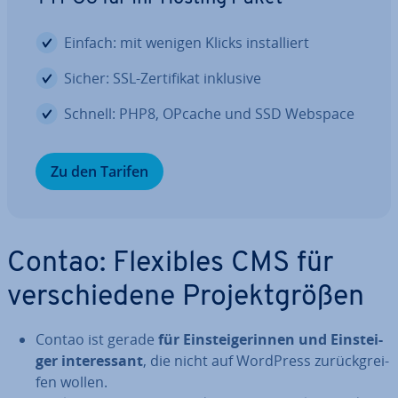
Einfach: mit wenigen Klicks in­stal­liert
Sicher: SSL-Zer­ti­fi­kat inklusive
Schnell: PHP8, OPcache und SSD Webspace
Zu den Tarifen
Contao: Flexibles CMS für
ver­schie­de­ne Pro­jekt­grö­ßen
Contao ist gerade
für Ein­stei­ge­rin­nen und Ein­stei­
ger in­ter­es­sant
, die nicht auf WordPress zu­rück­grei­
fen wollen.