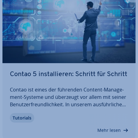
Contao 5 in­stal­lie­ren: Schritt für Schritt
Contao ist eines der führenden Content-Ma­nage­
ment-Systeme und überzeugt vor allem mit seiner
Be­nut­zer­freund­lich­keit. In unserem aus­führ­li­chen
Schritt-für-Schritt-Guide zeigen wir Ihnen, wie Sie
Tutorials
die aktuelle Version dieses beliebten CMS in­stal­lie­
ren. Von den Sys­tem­an­for­de­run­gen…
Mehr lesen