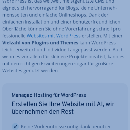
WordPress ist das weltweit meist­ge­nutz­te CMS und
eignet sich her­vor­ra­gend für Blogs, kleine Un­ter­neh­
mens­sei­ten und einfache On­line­shops. Dank der
einfachen In­stal­la­ti­on und einer be­nut­zer­freund­li­chen
Ober­flä­che können Sie ohne Vor­er­fah­rung schnell pro­
fes­sio­nel­le
Websites mit WordPress
erstellen. Mit einer
Vielzahl von Plugins und Themes
kann WordPress
leicht erweitert und in­di­vi­du­ell angepasst werden. Auch
wenn es vor allem für kleinere Projekte ideal ist, kann es
mit den richtigen Er­wei­te­run­gen sogar für größere
Websites genutzt werden.
Managed Hosting für WordPress
Erstellen Sie Ihre Website mit AI, wir
über­neh­men den Rest
Keine Vor­kennt­nis­se nötig dank be­nut­zer­