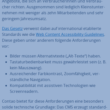
Angebote, die sich an Ver­brau­che­rin­nen und Ver­brau­
cher richten. Aus­ge­nom­men sind lediglich Kleinst­un­ter­
neh­men mit weniger als zehn Mit­ar­bei­ten­den und sehr
geringem Jah­res­um­satz.
Das Gesetz
verweist dabei auf in­ter­na­tio­nal eta­blier­te
Standards wie die
Web Content Ac­ces­si­bi­li­ty Gui­de­lines
.
Diese geben unter anderem folgende An­for­de­run­gen
vor:
Bilder müssen Al­ter­na­tiv­tex­te („Alt-Texte“) haben.
Tas­ta­tur­be­dien­bar­keit muss ge­währ­leis­tet sein (z. B.
kein Mauszwang).
Aus­rei­chen­der Farb­kon­trast, Zoom­fä­hig­keit, ver­
ständ­li­che Na­vi­ga­ti­on.
Kom­pa­ti­bi­li­tät mit as­sis­ti­ven Tech­no­lo­gien wie
Screen­rea­dern.
Contao bietet für diese An­for­de­run­gen eine besonders
solide tech­ni­sche Grundlage: Das CMS erzeugt stan­dard­