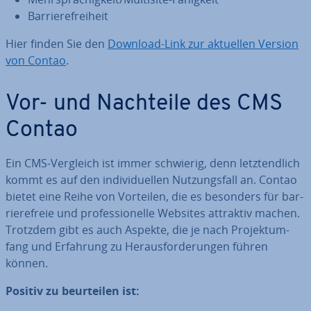
Bar­rie­re­frei­heit
Hier finden Sie den
Download-Link zur aktuellen Version
von Contao
.
Vor- und Nachteile des CMS
Contao
Ein CMS-Vergleich ist immer schwierig, denn letzt­end­lich
kommt es auf den in­di­vi­du­el­len Nut­zungs­fall an. Contao
bietet eine Reihe von Vorteilen, die es besonders für bar­
rie­re­freie und pro­fes­sio­nel­le Websites attraktiv machen.
Trotzdem gibt es auch Aspekte, die je nach Pro­jekt­um­
fang und Erfahrung zu Her­aus­for­de­run­gen führen
können.
Positiv zu be­ur­tei­len ist: