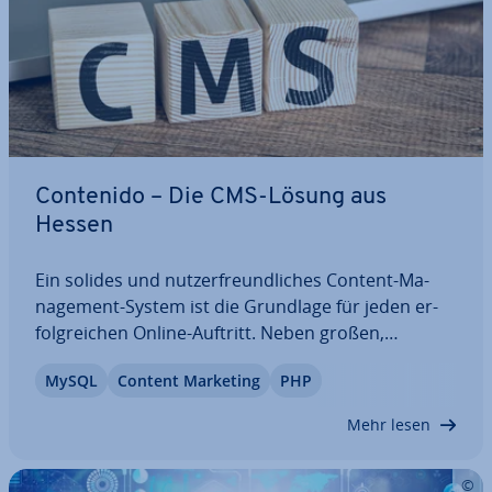
Contenido – Die CMS-Lösung aus
Hessen
Ein solides und nut­zer­freund­li­ches Content-Ma­
nage­ment-System ist die Grundlage für jeden er­
folg­rei­chen Online-Auftritt. Neben großen,
bekannten Anbietern wie WordPress, Joomla oder
MySQL
Content Marketing
PHP
TYPO3 gibt es auch kleinere Lösungen. Bei
Contenido handelt es sich um ein deutsch­spra­chi­
Mehr lesen
ges CMS,…