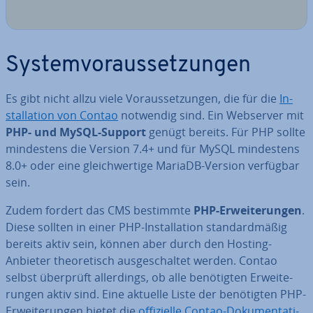
Sys­tem­vor­aus­set­zun­gen
Es gibt nicht allzu viele Vor­aus­set­zun­gen, die für die
In­
stal­la­ti­on von Contao
notwendig sind. Ein Webserver mit
PHP- und MySQL-Support
genügt bereits. Für PHP sollte
min­des­tens die Version 7.4+ und für MySQL min­des­tens
8.0+ oder eine gleich­wer­ti­ge MariaDB-Version verfügbar
sein.
Zudem fordert das CMS bestimmte
PHP-Er­wei­te­run­gen
.
Diese sollten in einer PHP-In­stal­la­ti­on stan­dard­mä­ßig
bereits aktiv sein, können aber durch den Hosting-
Anbieter theo­re­tisch aus­ge­schal­tet werden. Contao
selbst überprüft al­ler­dings, ob alle be­nö­tig­ten Er­wei­te­
run­gen aktiv sind. Eine aktuelle Liste der be­nö­tig­ten PHP-
Er­wei­te­run­gen bietet die
of­fi­zi­el­le Contao-Do­ku­men­ta­ti­