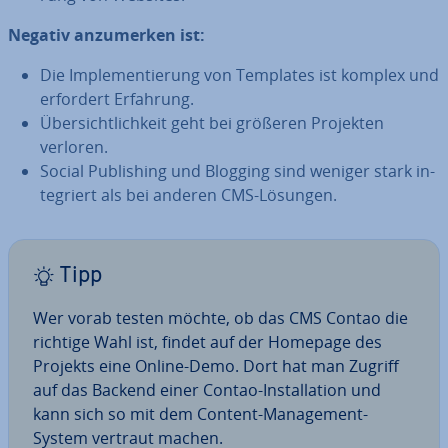
Negativ an­zu­mer­ken ist:
Die Im­ple­men­tie­rung von Templates ist komplex und
erfordert Erfahrung.
Über­sicht­lich­keit geht bei größeren Projekten
verloren.
Social Pu­bli­shing und Blogging sind weniger stark in­
te­griert als bei anderen CMS-Lösungen.
Tipp
Wer vorab testen möchte, ob das CMS Contao die
richtige Wahl ist, findet auf der Homepage des
Projekts eine Online-Demo. Dort hat man Zugriff
auf das Backend einer Contao-In­stal­la­ti­on und
kann sich so mit dem Content-Ma­nage­ment-
System vertraut machen.