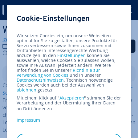
Digital Guide
Cookie-Einstellungen
Zum Haupt­in­halt springen
Was ist Contao?
Wir setzen Cookies ein, um unsere Webseiten
IONOS Redaktion
optimal für Sie zu gestalten, unsere Produkte für
Auf Facebook teilen
Auf Twitter teilen
Auf LinkedIn teilen
Als be­vor­zug­te Quelle
Sie zu verbessern sowie Ihnen zusammen mit
19.11.2025
auf Google hin­zu­fü­gen
Drittanbietern interessengerechte Werbung
7 mins
anzuzeigen. In den
Einstellungen
können Sie
auswählen, welche Cookies Sie zulassen wollen,
sowie Ihre Auswahl jederzeit ändern. Weitere
Infos finden Sie in unserer
Richtlinie zur
In­halts­ver­zeich­nis
Verwendung von Cookies
und in unseren
Datenschutzhinweisen
. Technisch notwendige
Contao ist ein flexibles und einfach er­wei­ter­ba­res
Cookies werden auch bei der Auswahl von
Open-
ablehnen
gesetzt.
Source
-Content-Ma­nage­ment-System (CMS), das für die
Mit einem Klick auf "
Akzeptieren
" stimmen Sie der
Er­stel­lung von bar­rie­re­frei­en und re­spon­si­ven Websites
Verarbeitung und der Übermittlung Ihrer Daten
verwendet wird. Es bietet eine intuitive Be­nut­zer­ober­flä­
an Drittländer zu.
che, die auch für Laien leicht zu bedienen ist. Diese CMS-
Impressum
Lösung ist eine Al­ter­na­ti­ve zu großen und um­fang­rei­chen
Lösungen wie
Joomla!
oder TYPO3.