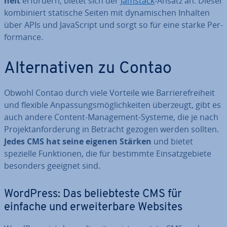
heit
erfordern, bietet sich der
Jamstack
-Ansatz an. Dieser
kom­bi­niert statische Seiten mit dy­na­mi­schen Inhalten
über APIs und Ja­va­Script und sorgt so für eine starke Per­
for­mance.
Al­ter­na­ti­ven zu Contao
Obwohl Contao durch viele Vorteile wie Bar­rie­re­frei­heit
und flexible An­pas­sungs­mög­lich­kei­ten überzeugt, gibt es
auch andere Content-Ma­nage­ment-Systeme, die je nach
Pro­jekt­an­for­de­rung in Betracht gezogen werden sollten.
Jedes CMS hat seine eigenen Stärken
und bietet
spezielle Funk­tio­nen, die für bestimmte Ein­satz­ge­bie­te
besonders geeignet sind.
WordPress: Das be­lieb­tes­te CMS für
einfache und er­wei­ter­ba­re Websites