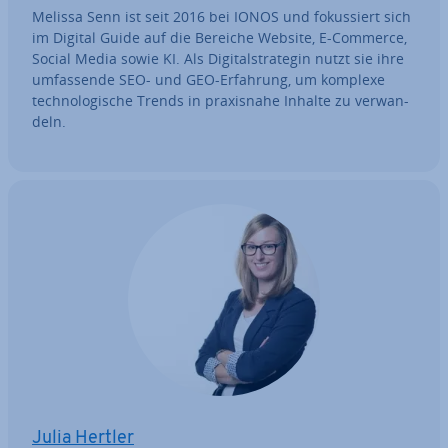
Melissa Senn ist seit 2016 bei IONOS und fo­kus­siert sich
im Digital Guide auf die Bereiche Website, E-Commerce,
Social Media sowie KI. Als Di­gi­tal­stra­te­gin nutzt sie ihre
um­fas­sen­de SEO- und GEO-Erfahrung, um komplexe
tech­no­lo­gi­sche Trends in pra­xis­na­he Inhalte zu ver­wan­
deln.
Julia Hertler