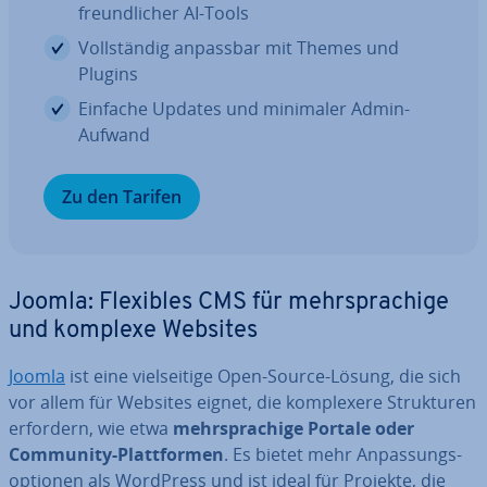
freund­li­cher AI-Tools
Voll­stän­dig anpassbar mit Themes und
Plugins
Einfache Updates und minimaler Admin-
Aufwand
Zu den Tarifen
Joomla: Flexibles CMS für mehr­spra­chi­ge
und komplexe Websites
Joomla
ist eine viel­sei­ti­ge Open-Source-Lösung, die sich
vor allem für Websites eignet, die kom­ple­xe­re Struk­tu­ren
erfordern, wie etwa
mehr­spra­chi­ge Portale oder
Community-Platt­for­men
. Es bietet mehr An­pas­sungs­
op­tio­nen als WordPress und ist ideal für Projekte, die