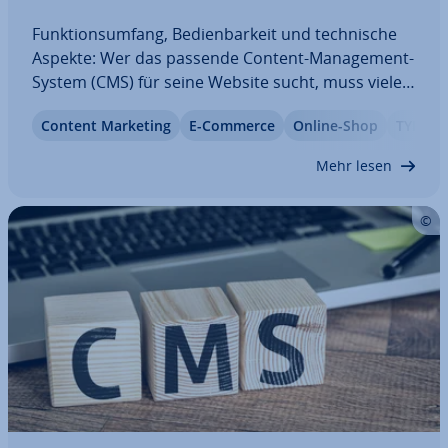
Funk­ti­ons­um­fang, Be­dien­bar­keit und tech­ni­sche
Aspekte: Wer das passende Content-Ma­nage­ment-
System (CMS) für seine Website sucht, muss viele
Faktoren im Blick behalten. Zwischen einem
Content Marketing
E-Commerce
Online-Shop
TYPO3
kleinen Blog und einer großen Un­ter­neh­mens-
Website liegen Welten, obwohl mitunter das
Mehr lesen
gleiche…