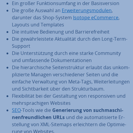
Ein großer Funk­ti­ons­um­fang in der Ba­sis­ver­si­on
Die große Auswahl an
Er­wei­te­rungs­mo­du­len
,
darunter das Shop-System
Isotope eCommerce
,
Layouts und Templates
Die intuitive Bedienung und Bar­rie­re­frei­heit
Die ge­währ­leis­te­te Ak­tua­li­tät durch den Long-Term-
Support
Die Un­ter­stüt­zung durch eine starke Community
und um­fas­sen­de Do­ku­men­ta­tio­nen
Die hier­ar­chi­sche Sei­ten­struk­tur erlaubt das un­kom­
pli­zier­te Managen ver­schie­de­ner Seiten und die
einfache Ver­wal­tung von Meta-Tags, Wei­ter­lei­tun­gen
und Sicht­bar­keit über den Struk­tur­baum.
Fle­xi­bi­li­tät bei der Ge­stal­tung von re­spon­si­ven und
mehr­spra­chi­gen Websites
SEO
-Tools wie die
Ge­ne­rie­rung von such­ma­schi­
nen­freund­li­chen URLs
und die au­to­ma­ti­sier­te Er­
stel­lung von XML-Sitemaps er­leich­tern die Op­ti­mie­
rung von Websites.