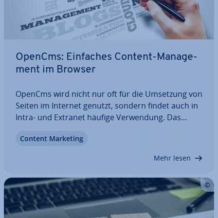
OpenCms: Einfaches Content-Ma­nage­
ment im Browser
OpenCms wird nicht nur oft für die Umsetzung von
Seiten im Internet genutzt, sondern findet auch in
Intra- und Extranet häufige Ver­wen­dung. Das
Content-Ma­nage­ment-System lässt sich leicht
Content Marketing
bedienen und bietet gerade bei der Her­stel­lung
von Sei­ten­in­hal­ten viele nützliche und…
Mehr lesen