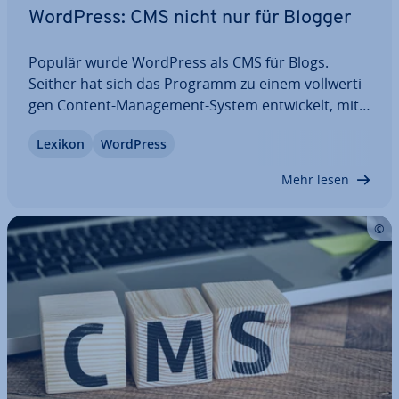
WordPress: CMS nicht nur für Blogger
Populär wurde WordPress als CMS für Blogs.
Seither hat sich das Programm zu einem voll­wer­ti­
gen Content-Ma­nage­ment-System ent­wi­ckelt, mit
dem sich selbst große Web­pro­jek­te umsetzen
Lexikon
WordPress
lassen. Aufgrund des hohen Be­kannt­heits­gra­des
und der Stellung auf dem Markt sind die
Mehr lesen
Ansprüche an…