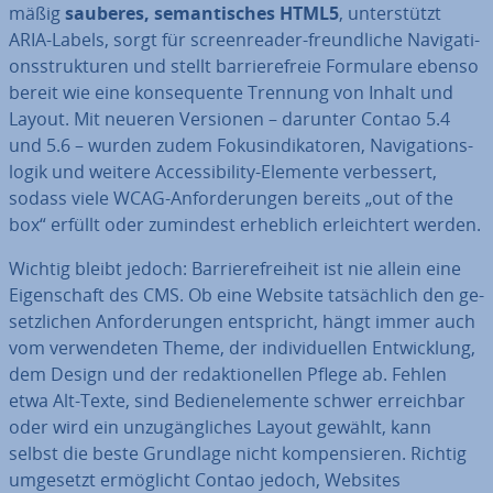
mä­ßig
sauberes, se­man­ti­sches HTML5
, un­ter­stützt
ARIA-Labels, sorgt für screen­rea­der-freund­li­che Na­vi­ga­ti­
ons­struk­tu­ren und stellt bar­rie­re­freie Formulare ebenso
bereit wie eine kon­se­quen­te Trennung von Inhalt und
Layout. Mit neueren Versionen – darunter Contao 5.4
und 5.6 – wurden zudem Fo­ku­s­in­di­ka­to­ren, Na­vi­ga­ti­ons­
lo­gik und weitere Ac­ces­si­bi­li­ty-Elemente ver­bes­sert,
sodass viele WCAG-An­for­de­run­gen bereits „out of the
box“ erfüllt oder zumindest erheblich er­leich­tert werden.
Wichtig bleibt jedoch: Bar­rie­re­frei­heit ist nie allein eine
Ei­gen­schaft des CMS. Ob eine Website tat­säch­lich den ge­
setz­li­chen An­for­de­run­gen ent­spricht, hängt immer auch
vom ver­wen­de­ten Theme, der in­di­vi­du­el­len Ent­wick­lung,
dem Design und der re­dak­tio­nel­len Pflege ab. Fehlen
etwa Alt-Texte, sind Be­dien­ele­men­te schwer er­reich­bar
oder wird ein un­zu­gäng­li­ches Layout gewählt, kann
selbst die beste Grundlage nicht kom­pen­sie­ren. Richtig
umgesetzt er­mög­licht Contao jedoch, Websites