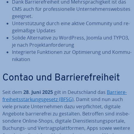
Dank Bar­rie­re­frei­heit und Mehr­spra­chig­keit ist das
CMS auch für pro­fes­sio­nel­le Un­ter­neh­mens­web­sites
geeignet.
Un­ter­stüt­zung durch eine aktive Community und re­
gel­mä­ßi­ge Updates
Solide Al­ter­na­ti­ve zu WordPress, Joomla und TYPO3,
je nach Pro­jekt­an­for­de­rung
In­te­grier­te Funk­tio­nen zur Op­ti­mie­rung und Kom­mu­
ni­ka­ti­on
Contao und Bar­rie­re­frei­heit
Seit dem
28. Juni 2025
gilt in Deutsch­land das
Bar­rie­re­
frei­heits­stär­kungs­ge­setz (BFSG)
. Damit sind nun auch
viele private Un­ter­neh­men dazu ver­pflich­tet, digitale
Angebote bar­rie­re­frei zu gestalten. Betroffen sind ins­be­
son­de­re Online-Shops, digitale Dienst­leis­tungs­por­ta­le,
Buchungs- und Ver­trags­platt­for­men, Apps sowie weitere