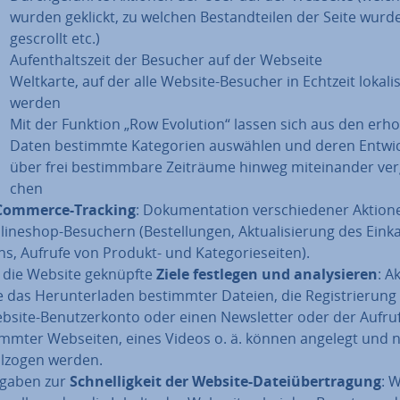
wurden geklickt, zu welchen Be­stand­tei­len der Seite wurd
gescrollt etc.)
Auf­ent­halts­zeit der Besucher auf der Webseite
Weltkarte, auf der alle Website-Besucher in Echtzeit lo­ka­li­s
werden
Mit der Funktion „Row Evolution“ lassen sich aus den er
Daten bestimmte Ka­te­go­rien auswählen und deren Ent­wic
über frei be­stimm­ba­re Zeiträume hinweg mit­ein­an­der ver­
chen
Commerce-Tracking
: Do­ku­men­ta­ti­on ver­schie­de­ner Aktio
line­shop-Besuchern (Be­stel­lun­gen, Ak­tua­li­sie­rung des Ein­k
s, Aufrufe von Produkt- und Ka­te­go­rie­sei­ten).
 die Website geknüpfte
Ziele festlegen und ana­ly­sie­ren
: A
 das Her­un­ter­la­den be­stimm­ter Dateien, die Re­gis­trie­rung
bsite-Be­nut­zer­kon­to oder einen News­let­ter oder der Aufru
imm­ter Webseiten, eines Videos o. ä. können angelegt und 
ll­zo­gen werden.
gaben zur
Schnel­lig­keit der Website-Da­tei­über­tra­gung
: 