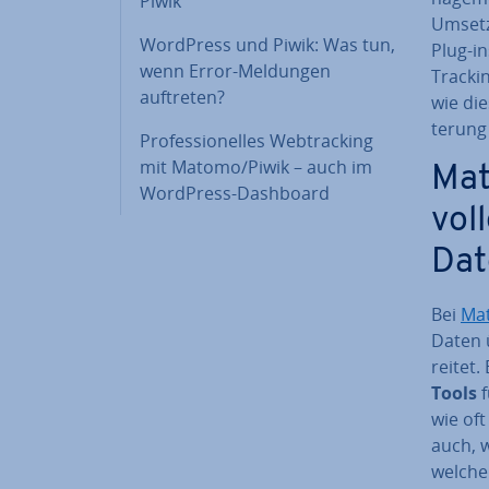
Piwik
Umsetzu
WordPress und Piwik: Was tun,
Plug-in
wenn Error-Meldungen
Trackin
auftreten?
wie die
te­rung
Pro­fes­sio­nel­les Web­track­ing
mit Matomo/Piwik – auch im
Mat
WordPress-Dashboard
vol
Dat
Bei
Ma
Daten ü
rei­tet
Tools
f
wie oft
auch, w
welchen