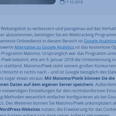
17.10.2018
 Web­an­ge­bot zu ver­bes­sern und passgenau auf das Verhal
er ab­zu­stim­men, benötigen Sie ein Web­track­ing-Programm
nen­tes­te On­line­dienst in diesem Bereich ist
Google Analytic
s­wer­te
Al­ter­na­ti­ve zu Google Analytics
ist das kos­ten­lo­se O
-Programm Matomo. Ur­sprüng­lich war das Programm unt
Piwik bekannt, ehe am 9. Januar 2018 die Um­be­nen­nung in
 stattfand. Matomo/Piwik steht seinem großen Kon­kur­ren­
ei Hinsicht in nichts nach – und ist Google bezüglich des Da­t
zes sogar etwas voraus:
Mit Matomo/Piwik können Sie die
nen Daten auf dem eigenen Server speichern
. Außerdem
e not­wen­di­gen Ein­stel­lun­gen für den rechts­kon­for­men Ein
g-Methoden we­sent­lich einfacher kon­fi­gu­rie­ren als bei Goo
cs. Des Weiteren können Sie Matomo/Piwik un­kom­pli­ziert a
 WordPress-Websites
nutzen; die Er­wei­te­rung für das Cont
nt-System erfreut sich dank seiner äußerst ge­lun­ge­nen