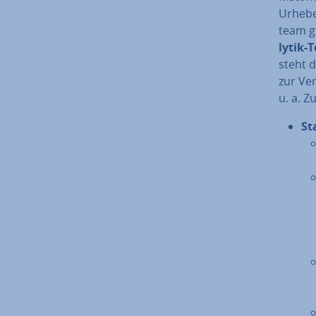
Urheber
team g
ly­tik
steht d
zur Ve
u. a. Z
St