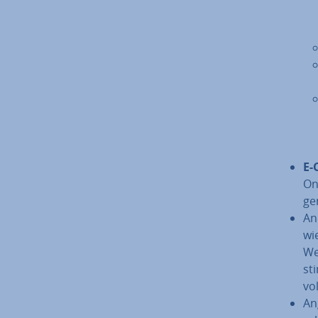
E-
On­
gen
An
wie
We
st
vo
An