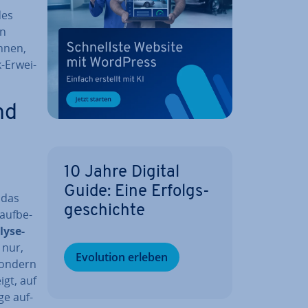
des
en
Ihnen,
-Er­wei­
nd
10 Jahre Digital
Guide: Eine Er­folgs­
 das
ge­schich­te
auf­be­
lyse-
 nur,
Evolution erleben
 sondern
igt, auf
ge auf­