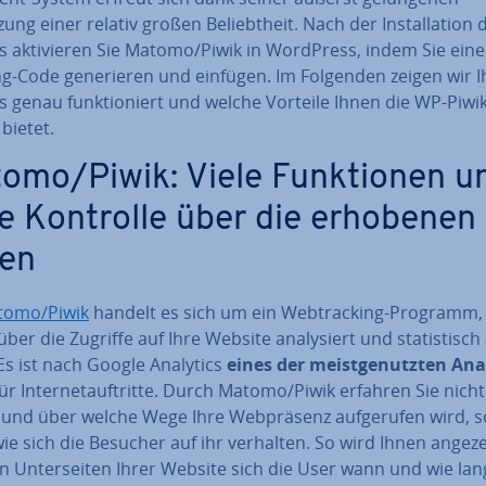
ng einer relativ großen Be­liebt­heit. Nach der In­stal­la­ti­on 
s ak­ti­vie­ren Sie Matomo/Piwik in WordPress, indem Sie ein
g-Code ge­ne­rie­ren und einfügen. Im Folgenden zeigen wir 
s genau funk­tio­niert und welche Vorteile Ihnen die WP-Piwik
 bietet.
omo/Piwik: Viele Funk­tio­nen u
le Kontrolle über die erhobenen
en
tomo/Piwik
handelt es sich um ein Web­track­ing-Programm,
ber die Zugriffe auf Ihre Website ana­ly­siert und sta­tis­tisch 
. Es ist nach Google Analytics
eines der meist­ge­nutz­ten Ana
ür In­ter­net­auf­trit­te. Durch Matomo/Piwik erfahren Sie nicht
 und über welche Wege Ihre Web­prä­senz auf­ge­ru­fen wird,
ie sich die Besucher auf ihr verhalten. So wird Ihnen angeze
 Un­ter­sei­ten Ihrer Website sich die User wann und wie lan