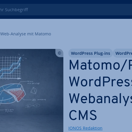
 Such­be­griff
Web-Analyse mit Matomo
WordPress Plug-ins
WordPr
Matomo/P
WordPres
Web­ana­ly
CMS
IONOS Redaktion