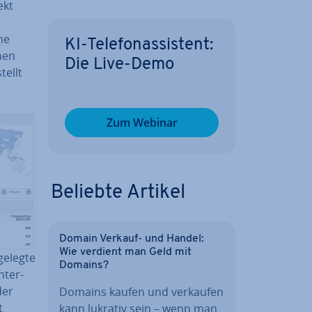
ekt
ne
KI-Te­le­fon­as­sis­tent:
hen
Die Live-Demo
tellt
Zum Webinar
Beliebte Artikel
Domain Verkauf- und Handel:
Wie verdient man Geld mit
e­leg­te
Domains?
­ter­
der
Domains kaufen und verkaufen
t
kann lukrativ sein – wenn man