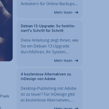
Anbietern für Online-Backups…
Mehr lesen
Debian 13-Upgrade: So funk­tio­
niert’s Schritt für Schritt
Diese Anleitung zeigt Ihnen, wie
Sie ein Debian 13-Upgrade
durch­füh­ren, Ihr System…
Mehr lesen
4 kos­ten­lo­se Al­ter­na­ti­ven zu
InDesign von Adobe
Desktop-Pu­bli­shing mit Adobe
ist zu teuer? Für InDesign gibt
Piwik
es kos­ten­lo­se Al­ter­na­ti­ven,…
r
Mehr lesen