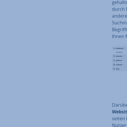
ge­hal­
durch 
andere
Such­m
Begriff
Ihnen 
Darüber
Websit
sei­ten
Nutzer-