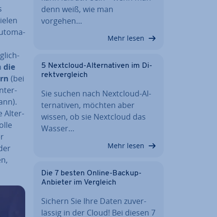
s
denn weiß, wie man
ielen
vorgehen…
­to­ma­
Mehr lesen
­lich­
h
die
5 Nextcloud-Al­ter­na­ti­ven im Di­
rekt­ver­gleich
ern
(bei
­ter­
Sie suchen nach Nextcloud-Al­
ann).
ter­na­ti­ven, möchten aber
 Al­ter­
wissen, ob sie Nextcloud das
olle
Wasser…
er
Mehr lesen
der
en,
Die 7 besten Online-Backup-
Anbieter im Vergleich
Sichern Sie Ihre Daten zu­ver­
läs­sig in der Cloud! Bei diesen 7