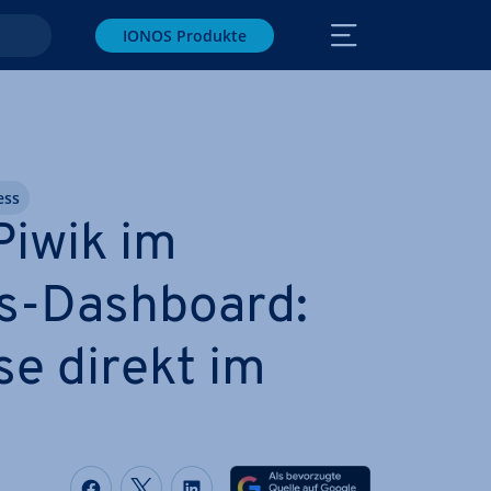
IONOS Produkte
ess
iwik im
s-Dashboard:
­se direkt im
Auf Facebook teilen
Auf Twitter teilen
Auf LinkedIn teilen