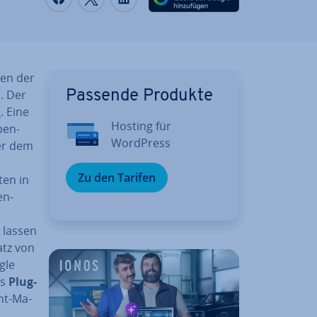
ten der
. Der
Passende Produkte
s
. Eine
Hosting für
pen-
WordPress
er dem
Zu den Tarifen
ten in
en­
 lassen
satz von
gle
ls
Plug-
ent-Ma­