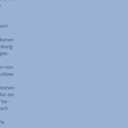
e
iert
hobenen
k­lung
glei­
nen von
aufs­wa­
ktionen
 für ein
f be­
nach­
Wie