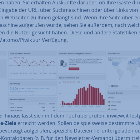
ten haben. Sie erhalten Auskünfte darüber, ob Ihre Gäste dir
Eingabe der URL, über Such­ma­schi­nen oder über Links von
n Webseiten zu Ihnen gelangt sind. Wenn Ihre Seite über ei
a­schi­ne auf­ge­ru­fen wurde, sehen Sie außerdem, nach welc
en die Nutzer gesucht haben. Diese und andere Sta­tis­ti­ken s
Matomo/Piwik zur Verfügung.
 hinaus lässt sich mit dem Tool über­prü­fen, inwieweit fest­g
e-Ziele
erreicht werden. Sollen bei­spiels­wei­se bestimmte Un
 bevorzugt auf­ge­ru­fen, spezielle Dateien her­un­ter­ge­la­den o
Kon­takt­da­ten (z. B. für den News­let­ter-Versand) über­mit­tel