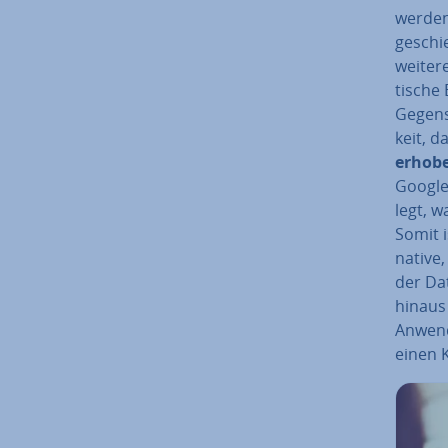
werden,
geschi
weitere
ti­sche
Gegens
keit, d
erhobe
Googles
legt, w
Somit i
na­ti­v
der Da
hinaus
Anwendu
einen K