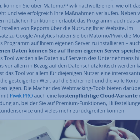
 können Sie über Matomo/Piwik nach­voll­zie­hen, wie oft da
eht und wie er­folg­reich Ihre Maßnahmen verlaufen. Neben v
n nütz­li­chen Funk­tio­nen erlaubt das Programm auch das au
 Erstellen von Reports über die Nutzung Ihrer Website. Im
atz zu Google Analytics haben Sie bei Matomo/Piwik die Mög
as Programm auf Ihrem eigenen Server zu in­stal­lie­ren – auc
nen Daten können Sie auf Ihrem eigenen Server speich
 Tool werden alle Daten auf Servern des Un­ter­neh­mens hin
as vor allem in Bezug auf den Da­ten­schutz kritisch werden k
st das Tool vor allem für die­je­ni­gen Nutzer eine in­ter­es­san­te
e, die ge­stei­ger­ten Wert auf die Si­cher­heit und die volle Kontr
ten legen. Die Macher des Web­track­ing-Tools bieten darüb
 mit
Piwik PRO
auch eine
kos­ten­pflich­ti­ge Cloud-Variante
ng an, bei der Sie auf Premium-Funk­tio­nen, Hil­fe­stel­lun­g
un­den­ser­vice und vieles mehr zu­rück­grei­fen können.