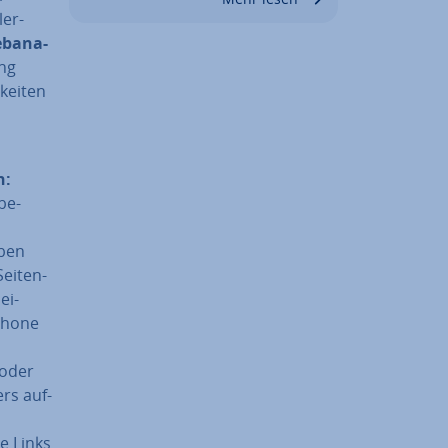
ler­
eb­ana­
ung
kei­ten
n:
be­
eben
ei­ten­
ei­
­phone
 oder
rs auf­
e Links