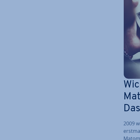
Wic
Mat
Das
2009 w
erstmali
Matomo/