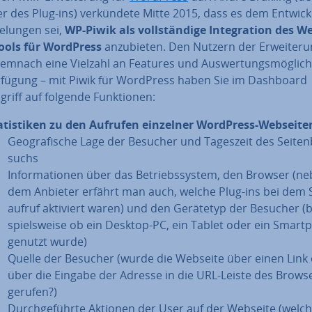
 des Plug-ins) ver­kün­de­te Mitte 2015, dass es dem Ent­wick­
elungen sei,
WP-Piwik als voll­stän­di­ge In­te­gra­ti­on des W
-Tools für WordPress
an­zu­bie­ten. Den Nutzern der Er­wei­te­r
emnach eine Vielzahl an Features und Aus­wer­tungs­mög­lich­
rfügung – mit Piwik für WordPress haben Sie im Dashboard
ugriff auf folgende Funk­tio­nen:
a­tis­ti­ken zu den Aufrufen einzelner WordPress-Webseite
Geo­gra­fi­sche Lage der Besucher und Tageszeit des Sei­ten­
suchs
In­for­ma­tio­nen über das Be­triebs­sys­tem, den Browser (n
dem Anbieter erfährt man auch, welche Plug-ins bei dem S
auf­ruf aktiviert waren) und den Gerätetyp der Besucher (b
spiels­wei­se ob ein Desktop-PC, ein Tablet oder ein Smart
genutzt wurde)
Quelle der Besucher (wurde die Webseite über einen Link
über die Eingabe der Adresse in die URL-Leiste des Browse
ge­ru­fen?)
Durch­ge­führ­te Aktionen der User auf der Webseite (welch