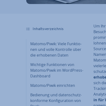
Um Ihr
In­halts­ver­zeich­nis
Besuch
pro­mi­
loh­nen
Matomo/Piwik: Viele Funk­tio­
Source
nen und volle Kontrolle über
Namen 
die erhobenen Daten
Matomo
Wichtige Funk­tio­nen von
vielerl
Matomo/Piwik im WordPress-
schut­
Dashboard
erhobe
sich di
Matomo/Piwik ein­rich­ten
Trackin
Analyti
Bedienung und da­ten­schutz­
in für
kon­for­me Kon­fi­gu­ra­ti­on von
nage­me