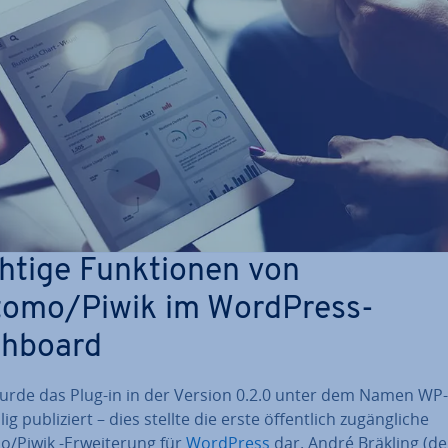
htige Funk­tio­nen von
omo/Piwik im WordPress-
hboard
urde das Plug-in in der Version 0.2.0 unter dem Namen WP-
g pu­bli­ziert – dies stellte die erste öf­fent­lich zu­gäng­li­che
Piwik -Er­wei­te­rung für
WordPress
dar. André Bräkling (de