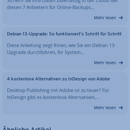
Sichern Sie Ihre Daten zu­ver­läs­sig in der Cloud! Bei
diesen 7 Anbietern für Online-Backups…
Mehr lesen
Debian 13-Upgrade: So funk­tio­niert’s Schritt für Schritt
Diese Anleitung zeigt Ihnen, wie Sie ein Debian 13-
Upgrade durch­füh­ren, Ihr System…
Mehr lesen
4 kos­ten­lo­se Al­ter­na­ti­ven zu InDesign von Adobe
Desktop-Pu­bli­shing mit Adobe ist zu teuer? Für
InDesign gibt es kos­ten­lo­se Al­ter­na­ti­ven,…
Mehr lesen