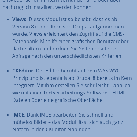
nach­träg­lich in­stal­liert werden können:
Views
: Dieses Modul ist so beliebt, dass es ab
Version 8 in den Kern von Drupal auf­ge­nom­men
wurde. Views er­leich­tert den Zugriff auf die CMS-
Datenbank. Mithilfe einer gra­fi­schen Be­nut­zer­ober­
flä­che filtern und ordnen Sie Sei­ten­in­hal­te per
Abfrage nach den un­ter­schied­lichs­ten Kriterien.
CKEditor
: Der Editor beruht auf dem WYSIWYG-
Prinzip und ist ebenfalls ab Drupal 8 bereits im Kern
in­te­griert. Mit ihm erstellen Sie sehr leicht – ähnlich
wie mit einer Text­ver­ar­bei­tungs-Software – HTML-
Dateien über eine grafische Ober­flä­che.
IMCE
: Dank IMCE be­ar­bei­ten Sie schnell und
mühelos Bilder – das Modul lässt sich auch ganz
einfach in den CKEditor einbinden.