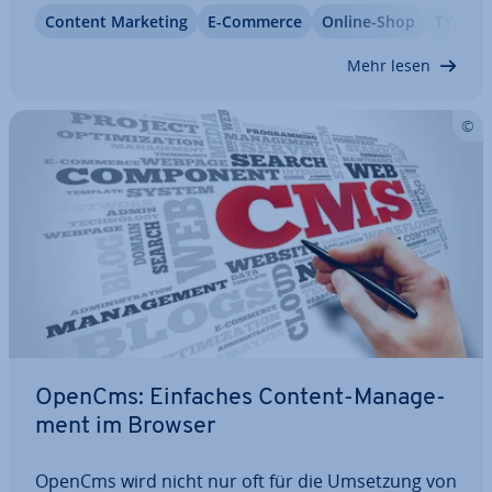
Faktoren im Blick behalten. Zwischen einem
Content Marketing
E-Commerce
Online-Shop
TYPO3
kleinen Blog und einer großen Un­ter­neh­mens-
Website liegen Welten, obwohl mitunter das
Mehr lesen
gleiche…
OpenCms: Einfaches Content-Ma­nage­
ment im Browser
OpenCms wird nicht nur oft für die Umsetzung von