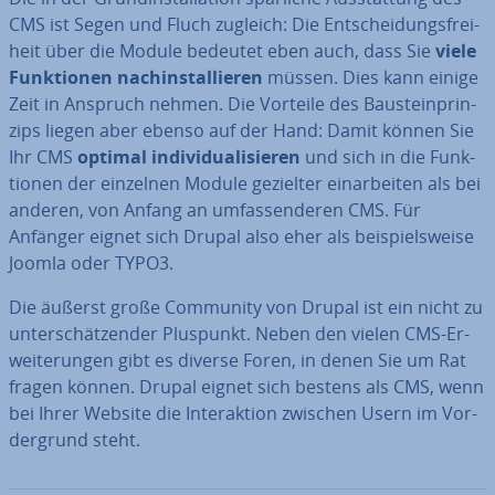
CMS ist Segen und Fluch zugleich: Die Ent­schei­dungs­frei­
heit über die Module bedeutet eben auch, dass Sie
viele
Funk­tio­nen nach­in­stal­lie­ren
müssen. Dies kann einige
Zeit in Anspruch nehmen. Die Vorteile des Bau­stein­prin­
zips liegen aber ebenso auf der Hand: Damit können Sie
Ihr CMS
optimal in­di­vi­dua­li­sie­ren
und sich in die Funk­
tio­nen der einzelnen Module gezielter ein­ar­bei­ten als bei
anderen, von Anfang an um­fas­sen­de­ren CMS. Für
Anfänger eignet sich Drupal also eher als bei­spiels­wei­se
Joomla oder TYPO3.
Die äußerst große Community von Drupal ist ein nicht zu
un­ter­schät­zen­der Pluspunkt. Neben den vielen CMS-Er­
wei­te­run­gen gibt es diverse Foren, in denen Sie um Rat
fragen können. Drupal eignet sich bestens als CMS, wenn
bei Ihrer Website die In­ter­ak­ti­on zwischen Usern im Vor­
der­grund steht.