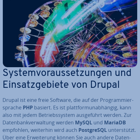
Sys­tem­vor­aus­set­zun­gen und
Ein­satz­ge­bie­te von Drupal
Drupal ist eine freie Software, die auf der Pro­gram­mier­
spra­che
PHP
basiert. Es ist platt­form­un­ab­hän­gig, kann
also mit jedem Be­triebs­sys­tem aus­ge­führt werden. Zur
Da­ten­bank­ver­wal­tung werden
MySQL
und
MariaDB
empfohlen, weiterhin wird auch
Post­greS­QL
un­ter­stützt.
Über eine Er­wei­te­rung können Sie auch andere Da­ten­