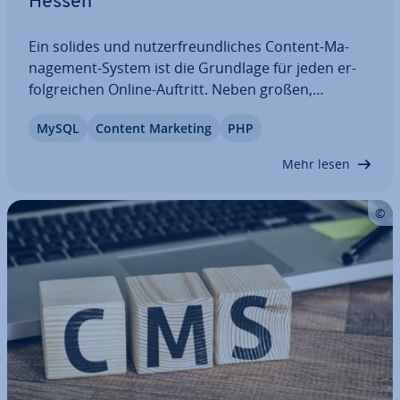
Hessen
Ein solides und nut­zer­freund­li­ches Content-Ma­
nage­ment-System ist die Grundlage für jeden er­
folg­rei­chen Online-Auftritt. Neben großen,
bekannten Anbietern wie WordPress, Joomla oder
MySQL
Content Marketing
PHP
TYPO3 gibt es auch kleinere Lösungen. Bei
Contenido handelt es sich um ein deutsch­spra­chi­
Mehr lesen
ges CMS,…