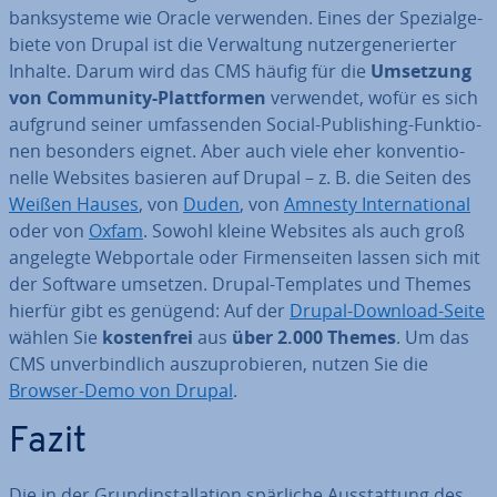
bank­sys­te­me wie Oracle verwenden. Eines der Spe­zi­al­ge­
bie­te von Drupal ist die Ver­wal­tung nut­zer­ge­ne­rier­ter
Inhalte. Darum wird das CMS häufig für die
Umsetzung
von Community-Platt­for­men
verwendet, wofür es sich
aufgrund seiner um­fas­sen­den Social-Pu­bli­shing-Funk­tio­
nen besonders eignet. Aber auch viele eher kon­ven­tio­
nel­le Websites basieren auf Drupal – z. B. die Seiten des
Weißen Hauses
, von
Duden
, von
Amnesty In­ter­na­tio­nal
oder von
Oxfam
. Sowohl kleine Websites als auch groß
angelegte Web­por­ta­le oder Fir­men­sei­ten lassen sich mit
der Software umsetzen. Drupal-Templates und Themes
hierfür gibt es genügend: Auf der
Drupal-Download-Seite
wählen Sie
kos­ten­frei
aus
über 2.000 Themes
. Um das
CMS un­ver­bind­lich aus­zu­pro­bie­ren, nutzen Sie die
Browser-Demo von Drupal
.
Fazit
Die in der Grund­in­stal­la­ti­on spärliche Aus­stat­tung des