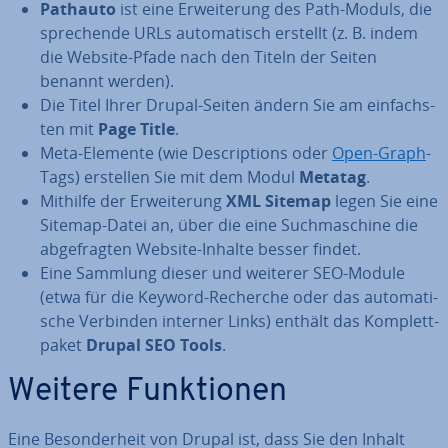
Pathauto
ist eine Er­wei­te­rung des Path-Moduls, die
spre­chen­de URLs au­to­ma­tisch erstellt (z. B. indem
die Website-Pfade nach den Titeln der Seiten
benannt werden).
Die Titel Ihrer Drupal-Seiten ändern Sie am ein­fachs­
ten mit
Page Title
.
Meta-Elemente (wie De­scrip­ti­ons oder
Open-Graph
-
Tags) erstellen Sie mit dem Modul
Metatag
.
Mithilfe der Er­wei­te­rung
XML Sitemap
legen Sie eine
Sitemap-Datei an, über die eine Such­ma­schi­ne die
ab­ge­frag­ten Website-Inhalte besser findet.
Eine Sammlung dieser und weiterer SEO-Module
(etwa für die Keyword-Recherche oder das au­to­ma­ti­
sche Verbinden interner Links) enthält das Kom­plett­
pa­ket
Drupal SEO Tools
.
Weitere Funk­tio­nen
Eine Be­son­der­heit von Drupal ist, dass Sie den Inhalt