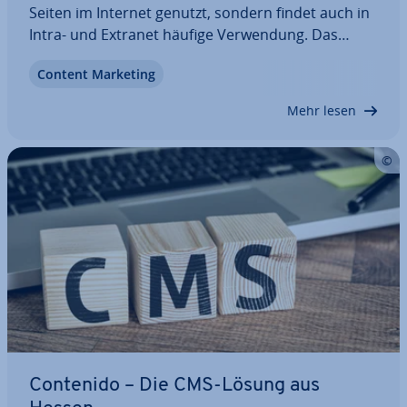
Seiten im Internet genutzt, sondern findet auch in
Intra- und Extranet häufige Ver­wen­dung. Das
Content-Ma­nage­ment-System lässt sich leicht
Content Marketing
bedienen und bietet gerade bei der Her­stel­lung
von Sei­ten­in­hal­ten viele nützliche und…
Mehr lesen
Contenido – Die CMS-Lösung aus