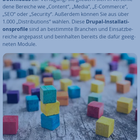
de­ne Bereiche wie „Content“, „Media“, „E-Commerce“,
„SEO“ oder „Security“. Außerdem können Sie aus über
1.000 „Dis­tri­bu­ti­ons“ wählen. Diese
Drupal-In­stal­la­ti­
ons­pro­fi­le
sind an bestimmte Branchen und Ein­satz­be­
rei­che angepasst und be­inhal­ten bereits die dafür ge­eig­
ne­ten Module.