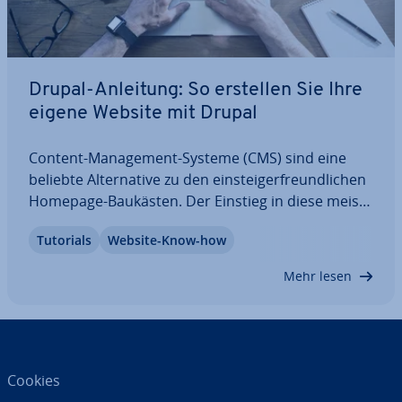
Drupal-Anleitung: So erstellen Sie Ihre
eigene Website mit Drupal
Content-Ma­nage­ment-Systeme (CMS) sind eine
beliebte Al­ter­na­ti­ve zu den ein­steig­er­freund­li­chen
Homepage-Baukästen. Der Einstieg in diese meist
modular auf­ge­bau­ten Systeme ist jedoch etwas
Tutorials
Website-Know-how
mühsamer – und das bereits bei der In­stal­la­ti­on
und Ein­rich­tung. In der folgenden…
Mehr lesen
Cookies