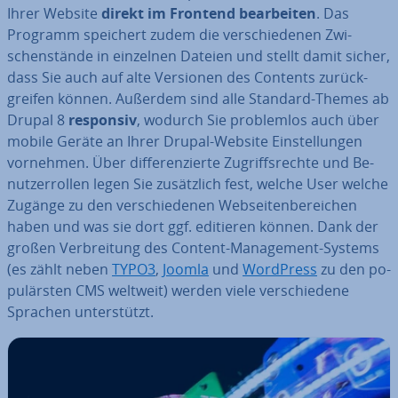
Ihrer Website
direkt im Frontend be­ar­bei­ten
. Das
Programm speichert zudem die ver­schie­de­nen Zwi­
schen­stän­de in einzelnen Dateien und stellt damit sicher,
dass Sie auch auf alte Versionen des Contents zu­rück­
grei­fen können. Außerdem sind alle Standard-Themes ab
Drupal 8
responsiv
, wodurch Sie pro­blem­los auch über
mobile Geräte an Ihrer Drupal-Website Ein­stel­lun­gen
vornehmen. Über dif­fe­ren­zier­te Zu­griffs­rech­te und Be­
nut­zer­rol­len legen Sie zu­sätz­lich fest, welche User welche
Zugänge zu den ver­schie­de­nen Web­sei­ten­be­rei­chen
haben und was sie dort ggf. editieren können. Dank der
großen Ver­brei­tung des Content-Ma­nage­ment-Systems
(es zählt neben
TYPO3
,
Joomla
und
WordPress
zu den po­
pu­lärs­ten CMS weltweit) werden viele ver­schie­de­ne
Sprachen un­ter­stützt.