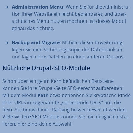
Ad­mi­nis­tra­ti­on Menu
: Wenn Sie für die Ad­mi­nis­tra­
ti­on Ihrer Website ein leicht be­dien­ba­res und über­
sicht­li­ches Menü nutzen möchten, ist dieses Modul
genau das richtige.
Backup and Migrate
: Mithilfe dieser Er­wei­te­rung
legen Sie eine Si­che­rungs­ko­pie der Datenbank an
und lagern Ihre Dateien an einen anderen Ort aus.
Nützliche Drupal-SEO-Module
Schon über einige im Kern be­find­li­chen Bausteine
können Sie Ihre Drupal-Seite SEO-gerecht auf­be­rei­ten.
Mit dem Modul
Path
etwa benennen Sie kryp­ti­sche Pfade
Ihrer URLs in so­ge­nann­te „spre­chen­de URLs“ um, die
beim Such­ma­schi­nen-Ranking besser bewertet werden.
Viele weitere SEO-Module können Sie nach­träg­lich in­stal­
lie­ren, hier eine kleine Auswahl: