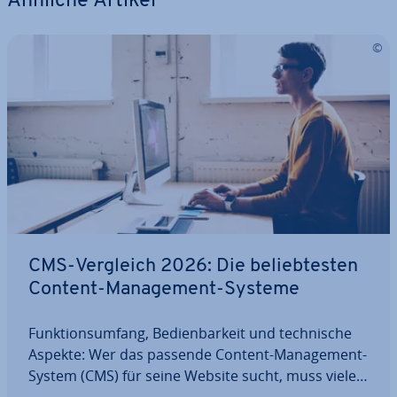
Ähnliche Artikel
CMS-Vergleich 2026: Die be­lieb­tes­ten
Content-Ma­nage­ment-Systeme
Funk­ti­ons­um­fang, Be­dien­bar­keit und tech­ni­sche
Aspekte: Wer das passende Content-Ma­nage­ment-
System (CMS) für seine Website sucht, muss viele