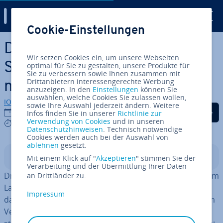
Digital Guide
Cookie-Einstellungen
Zum Haupt­in­halt springen
Drupal: Modulares CMS für
Wir setzen Cookies ein, um unsere Webseiten
Social-Pu­bli­shing und viel
optimal für Sie zu gestalten, unsere Produkte für
Sie zu verbessern sowie Ihnen zusammen mit
Drittanbietern interessengerechte Werbung
mehr
anzuzeigen. In den
Einstellungen
können Sie
auswählen, welche Cookies Sie zulassen wollen,
IONOS Redaktion
sowie Ihre Auswahl jederzeit ändern. Weitere
Auf Facebook teilen
Auf Twitter teilen
Auf LinkedIn tei
26.07.2019
Infos finden Sie in unserer
Richtlinie zur
Verwendung von Cookies
und in unseren
5 mins
Datenschutzhinweisen
. Technisch notwendige
Cookies werden auch bei der Auswahl von
ablehnen
gesetzt.
In­halts­ver­zeich­nis
Mit einem Klick auf "
Akzeptieren
" stimmen Sie der
Verarbeitung und der Übermittlung Ihrer Daten
Drupal ist ein CMS, das sich großer Be­liebt­heit erfreut. Im
an Drittländer zu.
Laufe der Zeit hat sich eine imposante Community um
Impressum
das kos­ten­lo­se Open-Source-CMS gebildet. Drupal ist im
Vergleich zu anderen Content-Ma­nage­ment-Systemen