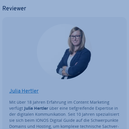
Reviewer
Julia Hertler
Mit über 18 Jahren Erfahrung im Content Marketing
verfügt
Julia Hertler
über eine tief­grei­fen­de Expertise in
der digitalen Kom­mu­ni­ka­ti­on. Seit 10 Jahren spe­zia­li­siert
sie sich beim IONOS Digital Guide auf die Schwer­punk­te
Domains und Hosting, um komplexe tech­ni­sche Sach­ver­