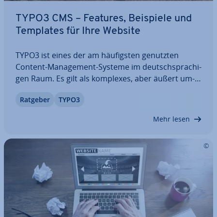
TYPO3 CMS – Features, Beispiele und
Templates für Ihre Website
TYPO3 ist eines der am häu­figs­ten genutzten
Content-Ma­nage­ment-Systeme im deutsch­spra­chi­
gen Raum. Es gilt als komplexes, aber äußert um­
fang­rei­ches CMS, das Ihnen unzählige Optionen
Ratgeber
TYPO3
fürs Webdesign bietet. Wir bieten Ihnen In­for­ma­
tio­nen zu dem populären CMS und erklären, für
Mehr lesen
wen…