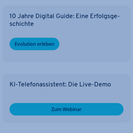
10 Jahre Digital Guide: Eine Er­folgs­ge­
schich­te
Evolution erleben
KI-Te­le­fon­as­sis­tent: Die Live-Demo
Zum Webinar