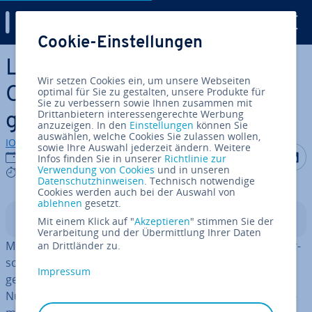
Digital Guide
Cookie-Einstellungen
Zum Haupt­in­halt springen
Le­se­ver­hal­ten im Netz:
Wir setzen Cookies ein, um unsere Webseiten
Online-Content richtig
optimal für Sie zu gestalten, unsere Produkte für
Sie zu verbessern sowie Ihnen zusammen mit
Drittanbietern interessengerechte Werbung
gestalten
anzuzeigen. In den
Einstellungen
können Sie
auswählen, welche Cookies Sie zulassen wollen,
IONOS Redaktion
sowie Ihre Auswahl jederzeit ändern. Weitere
Auf Facebo
Auf Tw
A
31.01.2018
Infos finden Sie in unserer
Richtlinie zur
Verwendung von Cookies
und in unseren
7 mins
Datenschutzhinweisen
. Technisch notwendige
Cookies werden auch bei der Auswahl von
ablehnen
gesetzt.
In­halts­ver­zeich­nis
Mit einem Klick auf "
Akzeptieren
" stimmen Sie der
Verarbeitung und der Übermittlung Ihrer Daten
Menschen lesen online anders als offline. Das hat un­ter­
an Drittländer zu.
schied­li­che Gründe: Zum einen wird online langsamer
Impressum
gelesen – bis zu 25 Prozent. Gleich­zei­tig sieht sich der
Nutzer im Netz mit einer un­glaub­li­chen Menge an In­for­