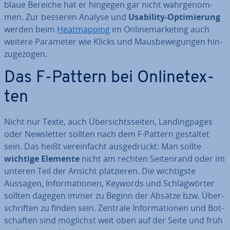
blaue Bereiche hat er hingegen gar nicht wahr­ge­nom­
men. Zur besseren Analyse und
Usability-Op­ti­mie­rung
werden beim
He­at­map­ping
im On­line­mar­ke­ting auch
weitere Parameter wie Klicks und Maus­be­we­gun­gen hin­
zu­ge­zo­gen.
Das F-Pattern bei On­line­tex­
ten
Nicht nur Texte, auch Über­sichts­sei­ten, Landing­pa­ges
oder News­let­ter sollten nach dem F-Pattern gestaltet
sein. Das heißt ver­ein­facht aus­ge­drückt: Man sollte
wichtige Elemente
nicht am rechten Sei­ten­rand oder im
unteren Teil der Ansicht plat­zie­ren. Die wich­tigs­te
Aussagen, In­for­ma­tio­nen, Keywords und Schlag­wör­ter
sollten dagegen immer zu Beginn der Absätze bzw. Über­
schrif­ten zu finden sein. Zentrale In­for­ma­tio­nen und Bot­
schaf­ten sind möglichst weit oben auf der Seite und früh