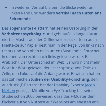
Im weiteren Verlauf bleiben die Blicke weiter am
linken Rand und wandern
vertikal nach unten ans
Sei­ten­en­de
.
Das so­ge­nann­te F-Pattern hat seinen Ursprung in der
Ver­hal­tens­psy­cho­lo­gie
und geht auf ein lange an­trai­
nier­tes Muster aus der Off­line­welt zurück. Denn auch
Fließ­tex­te auf Papier liest man in der Regel von links nach
rechts und von oben nach unten (Ausnahme: Sprachen,
in denen von rechts nach links gelesen wird, z. B.
Arabisch). Der Un­ter­schied im Web: Es wird nicht mehr
Wort für Wort gelesen, der Leser springt von Zeile zu
Zeile, den Fokus auf die An­fangs­wor­te. Bewiesen haben
das zahl­rei­che
Studien der Usability-Forschung
, den
Ausdruck „F-Pattern“ hat der Usability-Experte
Jacob
Nielsen
geprägt. Mithilfe von Eye-Tracking hat seine
Studie schon 2006 beweisen, dass das F-Muster dem
Blick­ver­lauf von Nutzern auf Websites am ehesten ent­