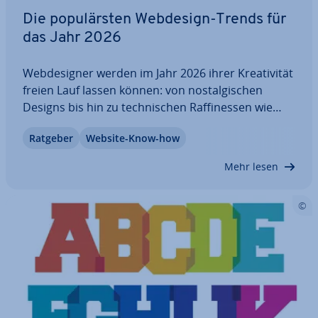
Die po­pu­lärs­ten Webdesign-Trends für
das Jahr 2026
Web­de­si­gner werden im Jahr 2026 ihrer Krea­ti­vi­tät
freien Lauf lassen können: von nost­al­gi­schen
Designs bis hin zu tech­ni­schen Raf­fi­nes­sen wie
Parallax Scrolling und KI-Chatbots. Dabei liegt die
Ratgeber
Website-Know-how
Her­aus­for­de­rung haupt­säch­lich darin, die aus­ge­
wähl­ten Kom­po­nen­ten auf möglichst…
Mehr lesen