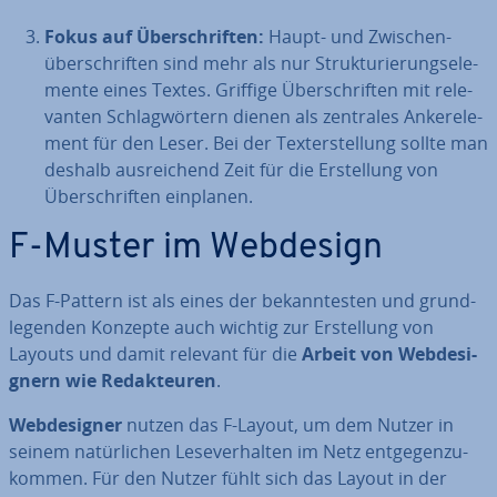
Fokus auf Über­schrif­ten:
Haupt- und Zwi­schen­
über­schrif­ten sind mehr als nur Struk­tu­rie­rungs­ele­
men­te eines Textes. Griffige Über­schrif­ten mit re­le­
van­ten Schlag­wör­tern dienen als zentrales An­ker­ele­
ment für den Leser. Bei der Tex­terstel­lung sollte man
deshalb aus­rei­chend Zeit für die Er­stel­lung von
Über­schrif­ten einplanen.
F-Muster im Webdesign
Das F-Pattern ist als eines der be­kann­tes­ten und grund­
le­gen­den Konzepte auch wichtig zur Er­stel­lung von
Layouts und damit relevant für die
Arbeit von Web­de­si­
gnern wie Re­dak­teu­ren
.
Web­de­si­gner
nutzen das F-Layout, um dem Nutzer in
seinem na­tür­li­chen Le­se­ver­hal­ten im Netz ent­ge­gen­zu­
kom­men. Für den Nutzer fühlt sich das Layout in der