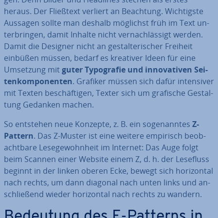
heraus. Der Fließtext verliert an Beachtung. Wich­tigs­te
Aussagen sollte man deshalb möglichst früh im Text un­
ter­brin­gen, damit Inhalte nicht ver­nach­läs­sigt werden.
Damit die Designer nicht an ge­stal­te­ri­scher Freiheit
einbüßen müssen, bedarf es kreativer Ideen für eine
Umsetzung mit
guter Ty­po­gra­fie und in­no­va­ti­ven Sei­
ten­kom­po­nen­ten
. Grafiker müssen sich dafür in­ten­si­ver
mit Texten be­schäf­ti­gen, Texter sich um grafische Ge­stal­
tung Gedanken machen.
So entstehen neue Konzepte, z. B. ein so­ge­nann­tes
Z-
Pattern
. Das Z-Muster ist eine weitere empirisch be­ob­
acht­ba­re Le­se­ge­wohn­heit im Internet: Das Auge folgt
beim Scannen einer Website einem Z, d. h. der Lesefluss
beginnt in der linken oberen Ecke, bewegt sich ho­ri­zon­tal
nach rechts, um dann diagonal nach unten links und an­
schlie­ßend wieder ho­ri­zon­tal nach rechts zu wandern.
Bedeutung des F-Patterns in