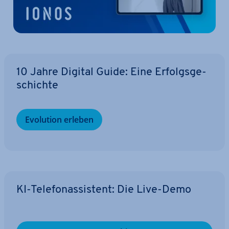
10 Jahre Digital Guide: Eine Er­folgs­ge­
schich­te
Evolution erleben
KI-Te­le­fon­as­sis­tent: Die Live-Demo