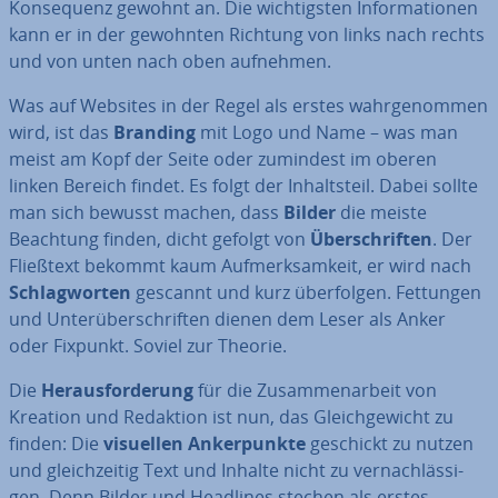
Kon­se­quenz gewohnt an. Die wich­tigs­ten In­for­ma­tio­nen
kann er in der gewohnten Richtung von links nach rechts
und von unten nach oben aufnehmen.
Was auf Websites in der Regel als erstes wahr­ge­nom­men
wird, ist das
Branding
mit Logo und Name – was man
meist am Kopf der Seite oder zumindest im oberen
linken Bereich findet. Es folgt der In­halts­teil. Dabei sollte
man sich bewusst machen, dass
Bilder
die meiste
Beachtung finden, dicht gefolgt von
Über­schrif­ten
. Der
Fließtext bekommt kaum Auf­merk­sam­keit, er wird nach
Schlag­wor­ten
gescannt und kurz über­fol­gen. Fettungen
und Un­ter­über­schrif­ten dienen dem Leser als Anker
oder Fixpunkt. Soviel zur Theorie.
Die
Her­aus­for­de­rung
für die Zu­sam­men­ar­beit von
Kreation und Redaktion ist nun, das Gleich­ge­wicht zu
finden: Die
visuellen An­ker­punk­te
geschickt zu nutzen
und gleich­zei­tig Text und Inhalte nicht zu ver­nach­läs­si­
gen. Denn Bilder und Headlines stechen als erstes