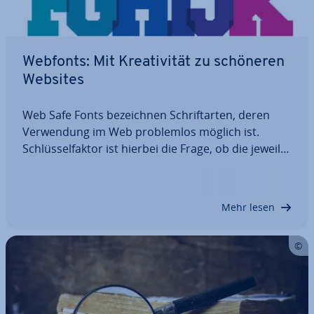
Webfonts: Mit Krea­ti­vi­tät zu schöneren
Websites
Web Safe Fonts be­zeich­nen Schrift­ar­ten, deren
Ver­wen­dung im Web pro­blem­los möglich ist.
Schlüs­sel­fak­tor ist hierbei die Frage, ob die je­wei­li­
gen Fonts von möglichst vielen Browsern richtig
dar­ge­stellt werden können. Warum die Zahl an
web­si­che­ren Schriften stetig wächst und warum…
Mehr lesen