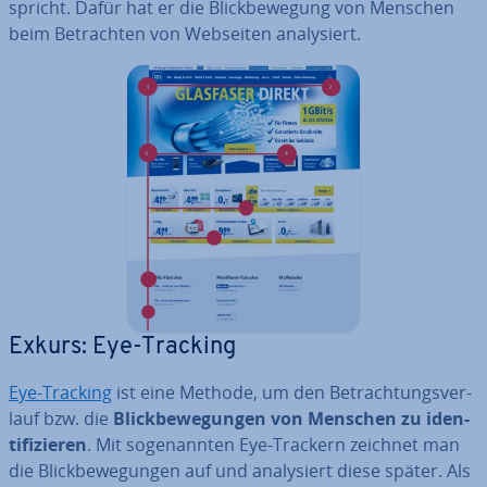
spricht. Dafür hat er die Blick­be­we­gung von Menschen
beim Be­trach­ten von Webseiten ana­ly­siert.
Exkurs: Eye-Tracking
Eye-Tracking
ist eine Methode, um den Be­trach­tungs­ver­
lauf bzw. die
Blick­be­we­gun­gen von Menschen zu iden­
ti­fi­zie­ren
. Mit so­ge­nann­ten Eye-Trackern zeichnet man
die Blick­be­we­gun­gen auf und ana­ly­siert diese später. Als