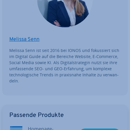
Melissa Senn
Melissa Senn ist seit 2016 bei IONOS und fo­kus­siert sich
im Digital Guide auf die Bereiche Website, E-Commerce,
Social Media sowie KI. Als Di­gi­tal­stra­te­gin nutzt sie ihre
um­fas­sen­de SEO- und GEO-Erfahrung, um komplexe
tech­no­lo­gi­sche Trends in pra­xis­na­he Inhalte zu ver­wan­
deln.
Zum Hauptmenü
Passende Produkte
Homepage-