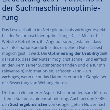
der Such­ma­schi­nen­op­ti­mie­
rung
Das Le­se­ver­hal­ten im Netz gilt auch als wichtiger Aspekt
bei der Such­ma­schi­nen­op­ti­mie­rung. Das F-Muster hilft
Website-Be­trei­bern, ihr Angebot so zu gestalten, dass
das In­for­ma­ti­ons­be­dürf­nis des einzelnen Nutzers best­
mög­lich gestillt wird. Die
Op­ti­mie­rung der Usability
zielt
darauf ab, dass der Nutzer möglichst schnell und einfach
an den Kern seiner Such­in­ten­ti­on finden und die für ihn
relevante(n) In­for­ma­ti­on(en) erfassen kann – ein
wichtiges, wenn nicht das Haupt­kri­te­ri­um für Google bei
der Bewertung von Web­an­ge­bo­ten.
Und auch ein anderer Aspekt ist sehr bedeutsam für das
Thema Such­ma­schi­nen­op­ti­mie­rung: Auch bei den SERPs,
den
Such­ergeb­nis­lis­ten
von Google, gehen Nutzer nach