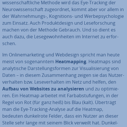
wis­sen­schaft­li­che Methode wird das Eye-Tracking der
Neu­ro­wis­sen­schaft zu­ge­ord­net, kommt aber vor allem in
der Wahr­neh­mungs-, Ko­gni­ti­ons- und Wer­be­psy­cho­lo­gie
zum Einsatz. Auch Pro­dukt­de­sign und Le­se­for­schung
machen von der Methode Gebrauch. Und so dient es
auch dazu, die Le­se­ge­wohn­hei­ten im Internet zu er­for­
schen.
Im On­line­mar­ke­ting und Webdesign spricht man heute
meist von so­ge­nann­tem
He­at­map­ping
. Heatmaps sind
ana­ly­ti­sche Dar­stel­lungs­for­men zur Vi­sua­li­sie­rung von
Daten – in diesem Zu­sam­men­hang zeigen sie das Nut­zer­
ver­hal­ten bzw. Le­se­ver­hal­ten im Netz und helfen, den
Aufbau von Websites zu ana­ly­sie­ren
und zu op­ti­mie­
ren. Ein Heatmap arbeitet mit Farb­ab­stu­fun­gen, in der
Regel von Rot (für ganz heiß) bis Blau (kalt). Überträgt
man die Eye-Tracking-Analyse auf die Heatmap,
bedeuten dun­kel­ro­te Felder, dass ein Nutzer an dieser
Stelle sehr lange mit seinem Blick verweilt hat. Dun­kel­