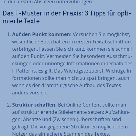
in den ersten Absätzen un­ter­zu­brin­gen.
Das F-Muster in der Praxis: 3 Tipps für op­ti­
mier­te Texte
Auf den Punkt kommen:
Versuchen Sie möglichst,
we­sent­li­che Bot­schaf­ten im ersten Text­ab­schnitt un­
ter­brin­gen. Fassen Sie sich kurz, kommen sie schnell
auf den Punkt. Vermeiden Sie besonders Aus­schmü­
ckun­gen oder unnötige In­for­ma­tio­nen innerhalb des
F-Patterns. Es gilt: Das Wich­tigs­te zuerst. Wichtige In­
for­ma­tio­nen sollte man nicht zu spät bringen, auch
wenn es der dra­ma­tur­gi­sche Aufbau des Textes
anders vorsieht.
Struktur schaffen:
Bei Online-Content sollte man
auf struk­tu­rie­ren­de Stil­ele­men­te setzen: Auf­zäh­lun­
gen, Absätze und (Zwischen-)Über­schrif­ten sind
gefragt. Die vor­ge­ge­be­ne Struktur er­mög­licht dem
Nutzer das ein­fa­che­re Scannen des Textes.