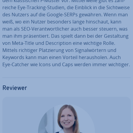
dem klas­si­schen F-Muster vor. Mitt­ler­wei­le gibt es zahl­
rei­che Eye-Tracking-Studien, die Einblick in die Sicht­wei­se
des Nutzers auf die Google-SERPs gewähren. Wenn man
weiß, wo ein Nutzer besonders lange hinschaut, kann
man als SEO-Ver­ant­wort­li­cher auch besser steuern, was
man ihm prä­sen­tiert. Das spielt dann bei der Ge­stal­tung
von Meta-Title und De­scrip­ti­on eine wichtige Rolle.
Mittels richtiger Plat­zie­rung von Si­gnal­wör­tern und
Keywords kann man einen Vorteil her­aus­ho­len. Auch
Eye-Catcher wie Icons und Caps werden immer wichtiger.
Reviewer