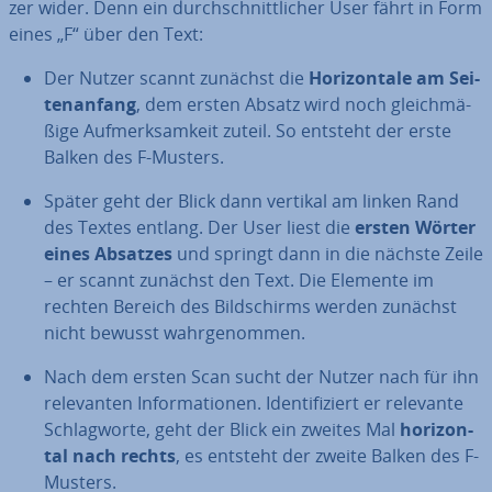
zer wider. Denn ein durch­schnitt­li­cher User fährt in Form
eines „F“ über den Text:
Der Nutzer scannt zunächst die
Ho­ri­zon­ta­le am Sei­
ten­an­fang
, dem ersten Absatz wird noch gleich­mä­
ßi­ge Auf­merk­sam­keit zuteil. So entsteht der erste
Balken des F-Musters.
Später geht der Blick dann vertikal am linken Rand
des Textes entlang. Der User liest die
ersten Wörter
eines Absatzes
und springt dann in die nächste Zeile
– er scannt zunächst den Text. Die Elemente im
rechten Bereich des Bild­schirms werden zunächst
nicht bewusst wahr­ge­nom­men.
Nach dem ersten Scan sucht der Nutzer nach für ihn
re­le­van­ten In­for­ma­tio­nen. Iden­ti­fi­ziert er relevante
Schlag­wor­te, geht der Blick ein zweites Mal
ho­ri­zon­
tal nach rechts
, es entsteht der zweite Balken des F-
Musters.