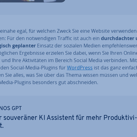
 beinahe egal, für welchen Zweck Sie eine Website verwenden
: Für den not­wen­di­gen Traffic ist auch ein
durch­dach­ter
­gisch geplanter
Einsatz der sozialen Medien emp­feh­lens­wer
g­li­chen Er­geb­nis­se erzielen Sie dabei, wenn Sie Ihren Onlin
t und Ihre Ak­ti­vi­tä­ten im Bereich Social Media verbinden. Mi
den Social-Media-Plugins für
WordPress
ist das ganz einfac
en Sie alles, was Sie über das Thema wissen müssen und we
-Media-Plugins besonders gut ab­schnei­den.
NOS GPT
r sou­ve­rä­ner KI Assistent für mehr Pro­duk­ti­vi
t.