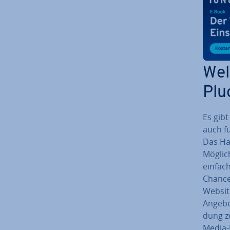
Wel
Plu
Es gib
auch fü
Das Hau
Mög­lic
einfach
Chance
Websit
Angebo
dung zw
Media-K