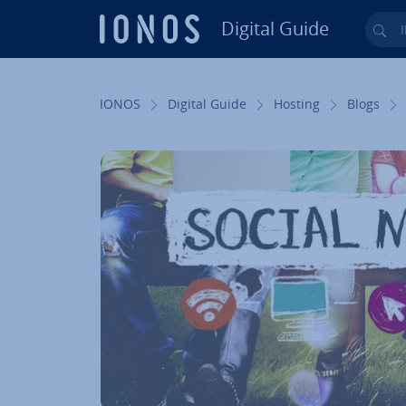
Digital Guide
Ihr
Zum Haupt­in­halt springen
IONOS
Digital Guide
Hosting
Blogs