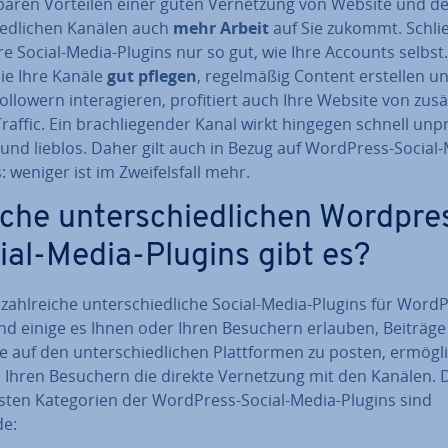
ba­ren Vorteilen einer guten Ver­net­zung von Website und d
ied­li­chen Kanälen auch
mehr Arbeit
auf Sie zukommt. Schlie
re Social-Media-Plugins nur so gut, wie Ihre Accounts selbst
ie Ihre Kanäle
gut pflegen
, re­gel­mä­ßig Content erstellen u
ollowern in­ter­agie­ren, pro­fi­tiert auch Ihre Website von zu­sätz
affic. Ein brach­lie­gen­der Kanal wirkt hingegen schnell un­pr
l und lieblos. Daher gilt auch in Bezug auf WordPress-Social
: weniger ist im Zwei­fels­fall mehr.
che un­ter­schied­li­chen Wordpre
ial-Media-Plugins gibt es?
 zahl­rei­che un­ter­schied­li­che Social-Media-Plugins für Word
d einige es Ihnen oder Ihren Besuchern erlauben, Beiträge
 auf den un­ter­schied­li­chen Platt­for­men zu posten, er­mög­l
Ihren Besuchern die direkte Ver­net­zung mit den Kanälen. D
ts­ten Ka­te­go­rien der WordPress-Social-Media-Plugins sind
de: