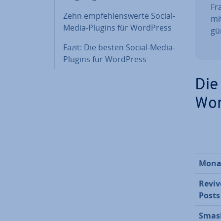
Fra
Zehn emp­feh­lens­wer­te Social-
mi
Media-Plugins für WordPress
gün
Fazit: Die besten Social-Media-
Plugins für WordPress
Die
Wor
Mona
Reviv
Posts
Smas