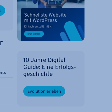
t
r
10 Jahre Digital
Guide: Eine Er­folgs­
nts
ge­schich­te
Evolution erleben