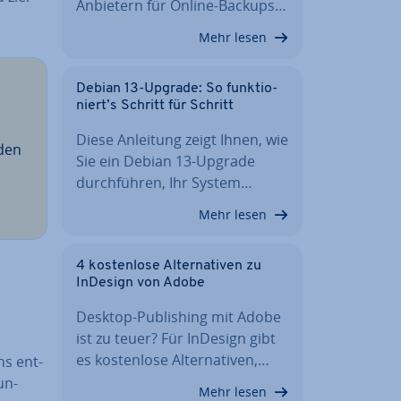
Anbietern für Online-Backups…
Mehr lesen
Debian 13-Upgrade: So funk­tio­
niert’s Schritt für Schritt
Diese Anleitung zeigt Ihnen, wie
eden
Sie ein Debian 13-Upgrade
durch­füh­ren, Ihr System…
Mehr lesen
4 kos­ten­lo­se Al­ter­na­ti­ven zu
InDesign von Adobe
Desktop-Pu­bli­shing mit Adobe
ist zu teuer? Für InDesign gibt
es kos­ten­lo­se Al­ter­na­ti­ven,…
ns ent­
un­
Mehr lesen