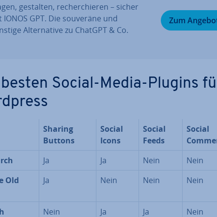
gen, gestalten, re­cher­chie­ren – sicher
t IONOS GPT. Die souveräne und
Zum Angebo
stige Al­ter­na­ti­ve zu ChatGPT & Co.
 besten Social-Media-Plugins fü
dpress
Sharing
Social
Social
Social
Buttons
Icons
Feeds
Comme
rch
Ja
Ja
Nein
Nein
e Old
Ja
Nein
Nein
Nein
h
Nein
Ja
Ja
Nein