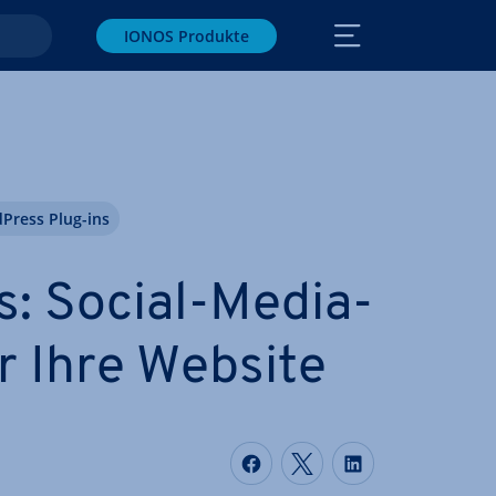
IONOS Produkte
Press Plug-ins
: Social-Media-
r Ihre Website
Auf Facebook teilen
Auf Twitter teile
Auf LinkedIn