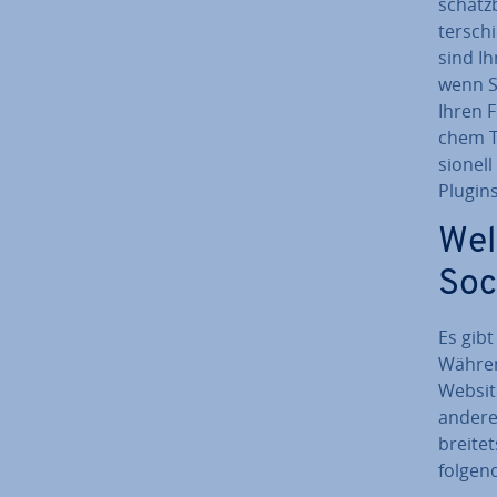
schätz­
ter­sch
sind Ih
wenn S
Ihren F
chem Tr
sio­nel
Plugins
Wel
Soc
Es gibt
Währen
Website
andere 
brei­te
folgen