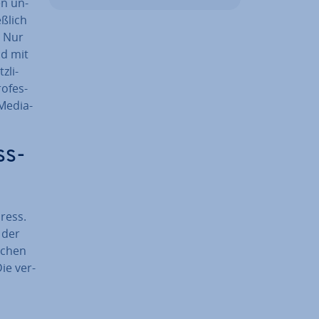
en un­
ß­lich
. Nur
nd mit
­li­
o­fes­
-Media-
ss-
Press.
 der
i­chen
ie ver­