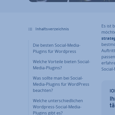
Es ist
In­halts­ver­zeich­nis
möchten
stra­te
best­mö
Die besten Social-Media-
Auftrit
Plugins für Wordpress
passen
Welche Vorteile bieten Social-
erfahr
Media-Plugins?
Social
Was sollte man bei Social-
Media-Plugins für WordPress
beachten?
IO
Ih
Welche un­ter­schied­li­chen
tä
Wordpress-Social-Media-
Plugins gibt es?