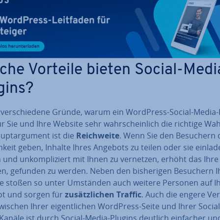
che Vorteile bieten Social-Medi
gins?
t ver­schie­de­ne Gründe, warum ein WordPress-Social-Media-
r Sie und Ihre Website sehr wahr­schein­lich die richtige Wahl
pt­ar­gu­ment ist die
Reich­wei­te
. Wenn Sie den Besuchern 
h­keit geben, Inhalte Ihres Angebots zu teilen oder sie einlad
 und un­kom­pli­ziert mit Ihnen zu vernetzen, erhöht das Ihre
n, gefunden zu werden. Neben den bis­he­ri­gen Besuchern I
e stoßen so unter Umständen auch weitere Personen auf I
t und sorgen für
zu­sätz­li­chen Traffic
. Auch die engere Ver­
ischen Ihrer ei­gent­li­chen WordPress-Seite und Ihrer Social
anäle ist durch Social-Media-Plugins deutlich einfacher und