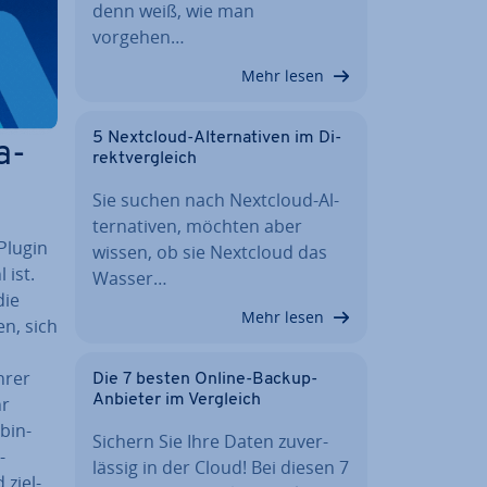
denn weiß, wie man
vorgehen…
Mehr lesen
5 Nextcloud-Al­ter­na­ti­ven im Di­
a-
rekt­ver­gleich
Sie suchen nach Nextcloud-Al­
ter­na­ti­ven, möchten aber
Plugin
wissen, ob sie Nextcloud das
 ist.
Wasser…
die
Mehr lesen
en, sich
hrer
Die 7 besten Online-Backup-
Anbieter im Vergleich
hr
bin­
Sichern Sie Ihre Daten zu­ver­
-
läs­sig in der Cloud! Bei diesen 7
 ziel­