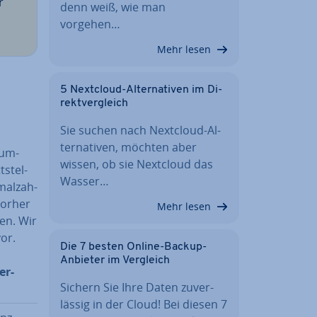
r
denn weiß, wie man
vorgehen…
Mehr lesen
5 Nextcloud-Al­ter­na­ti­ven im Di­
rekt­ver­gleich
Sie suchen nach Nextcloud-Al­
ter­na­ti­ven, möchten aber
 um­
wissen, ob sie Nextcloud das
­stel­
Wasser…
mal­zah­
 vorher
Mehr lesen
en. Wir
or.
Die 7 besten Online-Backup-
Anbieter im Vergleich
er­
Sichern Sie Ihre Daten zu­ver­
läs­sig in der Cloud! Bei diesen 7