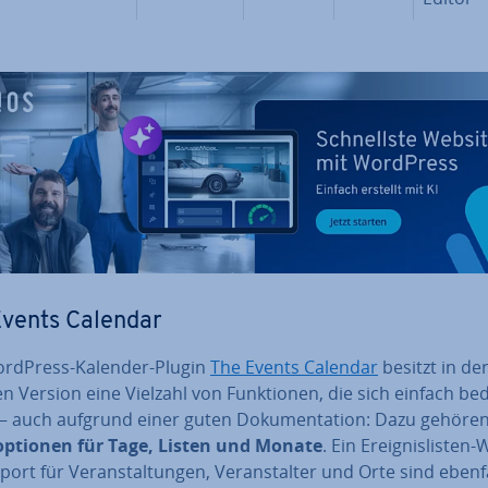
Events Calendar
rdPress-Kalender-Plugin
The Events Calendar
besitzt in der
sen Version eine Vielzahl von Funk­tio­nen, die sich einfach b
– auch aufgrund einer guten Do­ku­men­ta­ti­on: Dazu gehöre
­op­tio­nen für Tage, Listen und Monate
. Ein Er­eig­nis­lis­ten
ort für Ver­an­stal­tun­gen, Ver­an­stal­ter und Orte sind ebenfa