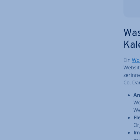
Was
Kal
Ein
Wo
Website
ze­rin­
Co. Dar
An
Wo
We
Fl
Or
Im­
ma