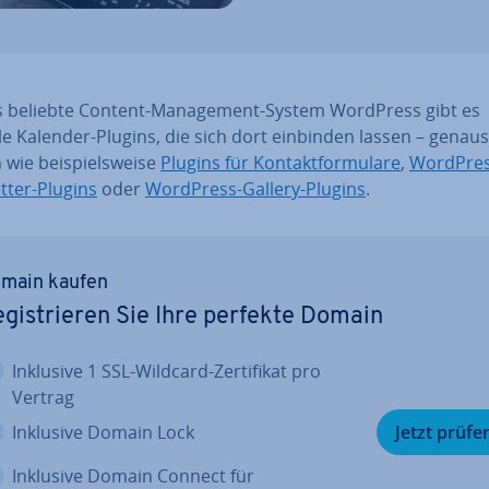
s beliebte Content-Ma­nage­ment-System WordPress gibt es
le Kalender-Plugins, die sich dort einbinden lassen – genau
 wie bei­spiels­wei­se
Plugins für Kon­takt­for­mu­la­re
,
WordPres
t­ter-Plugins
oder
WordPress-Gallery-Plugins
.
main kaufen
­gis­trie­ren Sie Ihre perfekte Domain
Inklusive 1 SSL-Wildcard-Zer­ti­fi­kat pro
Vertrag
Inklusive Domain Lock
Jetzt prüfe
Inklusive Domain Connect für