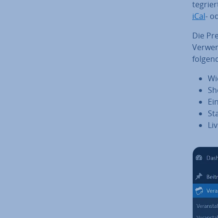
te­grie
iCal
- o
Die Pr
Ver­we
folgen
Wi
Sh
Ei
Sta
Li