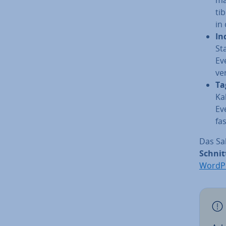
ti­
in
In­
St
Eve
ve
Ta
Ka
Ev
fas
Das Sah
Schnitt
WordPr