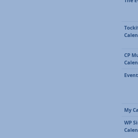
The E
Tocki
Calen
CP Mu
Calen
Even
My C
WP Si
Calen