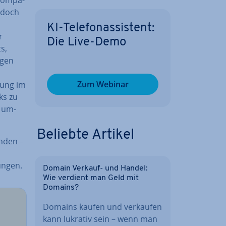
jedoch
KI-Te­le­fon­as­sis­tent:
r
Die Live-Demo
s,
­gen
Zum Webinar
dnung im
ks zu
r um­
Beliebte Artikel
n­den –
n­gen.
Domain Verkauf- und Handel:
Wie verdient man Geld mit
Domains?
Domains kaufen und verkaufen
kann lukrativ sein – wenn man