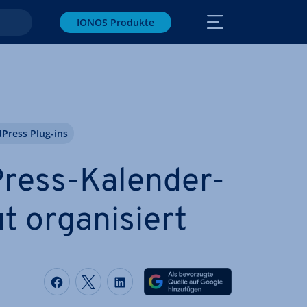
IONOS Produkte
Press Plug-ins
ress-Kalender-
 or­ga­ni­siert
Auf Facebook teilen
Auf Twitter teilen
Auf LinkedIn teilen