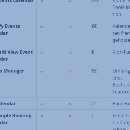
vents Calendar
€€€
Konfere
Tools-In­
ti­on
✓
✓
fy Events
€€
Ka­len­de
dar
ten fre
gehoste
✗
✗
lti View Event
€
Klon-Fu
dar
✓
✗
ts Manager
€€
Um­fang­
ches
Buchun
Feature
✓
✗
alendar
€€
Bar­rie­re
✗
✗
mple Booking
€
Einfache
dar
bin­dun
Editor