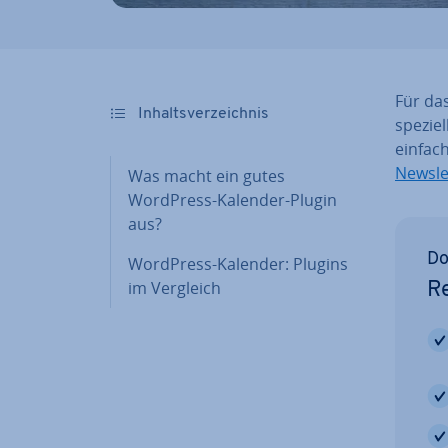
Für da
In­halts­ver­zeich­nis
speziel
einfach
News­le
Was macht ein gutes
WordPress-Kalender-Plugin
aus?
Do
WordPress-Kalender: Plugins
im Vergleich
Re