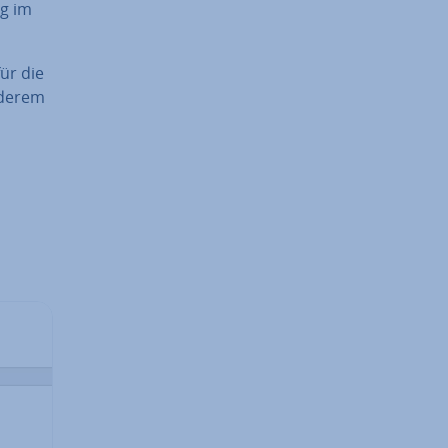
ng im
ür die
nderem