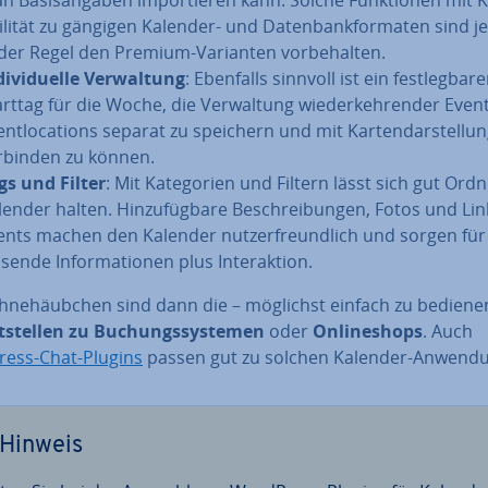
bi­li­tät zu gängigen Kalender- und Da­ten­bank­for­ma­ten sind 
 der Regel den Premium-Varianten vor­be­hal­ten.
di­vi­du­el­le Ver­wal­tung
: Ebenfalls sinnvoll ist ein fest­leg­ba­re
arttag für die Woche, die Ver­wal­tung wie­der­keh­ren­der Event
nt­lo­ca­ti­ons separat zu speichern und mit Kar­ten­dar­stel­lun
rbinden zu können.
gs und Filter
: Mit Ka­te­go­rien und Filtern lässt sich gut Or
lender halten. Hin­zu­füg­ba­re Be­schrei­bun­gen, Fotos und Lin
ents machen den Kalender nut­zer­freund­lich und sorgen fü
­sen­de In­for­ma­tio­nen plus In­ter­ak­ti­on.
­ne­häub­chen sind dann die – möglichst einfach zu be­die­ne
­stel­len zu Bu­chungs­sys­te­men
oder
On­line­shops
. Auch
ess-Chat-Plugins
passen gut zu solchen Kalender-An­wen­du
Hinweis