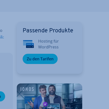
so
Passende Produkte
s-
Hosting für
WordPress
Zu den Tarifen
n