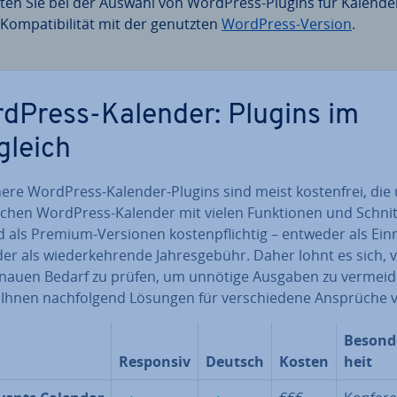
ten Sie bei der Auswahl von WordPress-Plugins für Kalende
Kom­pa­ti­bi­li­tät mit der genutzten
WordPress-Version
.
dPress-Kalender: Plugins im
gleich
che­re WordPress-Kalender-Plugins sind meist kos­ten­frei, die
i­chen WordPress-Kalender mit vielen Funk­tio­nen und Schnitt
d als Premium-Versionen kos­ten­pflich­tig – entweder als Ein­
er als wie­der­keh­ren­de Jah­res­ge­bühr. Daher lohnt es sich,
nauen Bedarf zu prüfen, um unnötige Ausgaben zu vermeid
 Ihnen nach­fol­gend Lösungen für ver­schie­de­ne Ansprüche v
Be­son­d
Responsiv
Deutsch
Kosten
heit
✓
✓