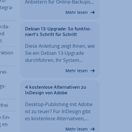
nz-
Anbietern für Online-Backups…
te­gra­
Mehr lesen
r­da­
Debian 13-Upgrade: So funk­tio­
md
niert’s Schritt für Schritt
t
Diese Anleitung zeigt Ihnen, wie
nktion
Sie ein Debian 13-Upgrade
durch­füh­ren, Ihr System…
Mehr lesen
rei­
gs-
4 kos­ten­lo­se Al­ter­na­ti­ven zu
InDesign von Adobe
Desktop-Pu­bli­shing mit Adobe
­frei
ist zu teuer? Für InDesign gibt
 Ein­
es kos­ten­lo­se Al­ter­na­ti­ven,…
g im
Mehr lesen