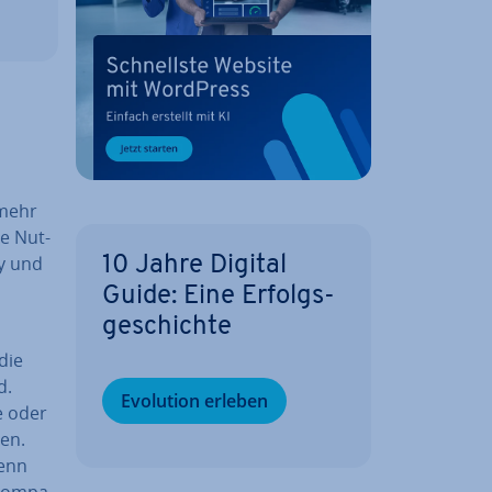
mehr
ie Nut­
dy und
10 Jahre Digital
Guide: Eine Er­folgs­
ge­schich­te
die
d.
Evolution erleben
te oder
nen.
wenn
Kom­pa­