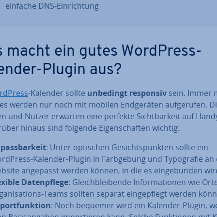
einfache DNS-Ein­rich­tung
 macht ein gutes WordPress-
ender-Plugin aus?
rdPress
-Kalender sollte
unbedingt responsiv
sein. Immer 
s werden nur noch mit mobilen End­ge­rä­ten auf­ge­ru­fen. D
nen und Nutzer erwarten eine perfekte Sicht­bar­keit auf Han
über hinaus sind folgende Ei­gen­schaf­ten wichtig:
­pass­bar­keit
: Unter optischen Ge­sichts­punk­ten sollte ein
rdPress-Kalender-Plugin in Farb­ge­bung und Ty­po­gra­fie an 
bsite angepasst werden können, in die es ein­ge­bun­den wir
exible Da­ten­pfle­ge
: Gleich­blei­ben­de In­for­ma­tio­nen wie Or
­ga­ni­sa­ti­ons-Teams sollten separat ein­ge­pflegt werden kön
port­funk­ti­on
: Noch bequemer wird ein Kalender-Plugin, 
n Ba­sis­an­ga­ben im­por­tie­ren kann. Solche Funk­tio­nen mit 