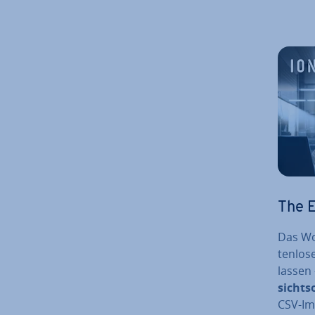
The 
Das Wo
ten­lo­
lassen 
sichts
CSV-Imp