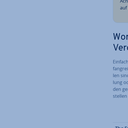
Ach
auf 
Wor
Ver
Ein­fa­
fang­re
len sin
lung od
den ge
stellen