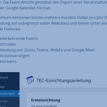
rt. Die Event-Ansicht gestattet den Export einer Ver­an­stal­tu
der Google-Kalender-Format.
emium-Versionen kosten mehrere hundert Dollar pro Jahr (f
n­dung auf un­be­grenzt vielen Websites) und bieten unter a
de Features:
e­der­keh­ren­de Events
ort­codes
n­bin­dung von Zoom, Teams, WebEx und Google Meet
­tus­steue­run­gen
ve­streams