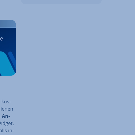
 kos­
edienen
n
An­
-Widget,
lls in­