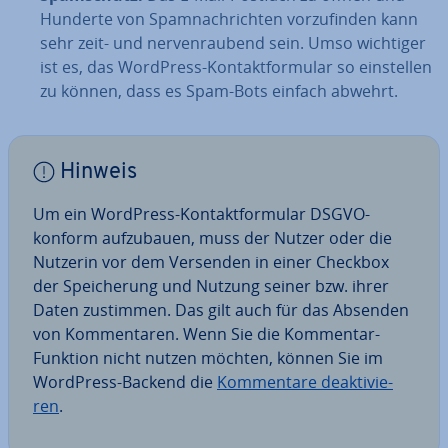
Hunderte von Spam­nach­rich­ten vor­zu­fin­den kann
sehr zeit- und ner­ven­rau­bend sein. Umso wichtiger
ist es, das WordPress-Kon­takt­for­mu­lar so ein­stel­len
zu können, dass es Spam-Bots einfach abwehrt.
Hinweis
Um ein WordPress-Kon­takt­for­mu­lar DSGVO-
konform auf­zu­bau­en, muss der Nutzer oder die
Nutzerin vor dem Versenden in einer Checkbox
der Spei­che­rung und Nutzung seiner bzw. ihrer
Daten zustimmen. Das gilt auch für das Absenden
von Kom­men­ta­ren. Wenn Sie die Kommentar-
Funktion nicht nutzen möchten, können Sie im
WordPress-Backend die
Kom­men­ta­re de­ak­ti­vie­
ren
.