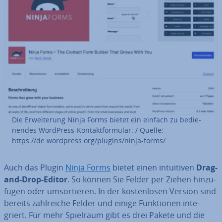
Die Er­wei­te­rung Ninja Forms bietet ein einfach zu be­die­
nen­des WordPress-Kon­takt­for­mu­lar. / Quelle:
https://de.wordpress.org/plugins/ninja-forms/
Auch das Plugin
Ninja Forms
bietet einen in­tui­ti­ven
Drag-
and-Drop-Editor
. So können Sie Felder per Ziehen hin­zu­
fü­gen oder um­sor­tie­ren. In der kos­ten­lo­sen Version sind
bereits zahl­rei­che Felder und einige Funk­tio­nen in­te­
griert. Für mehr Spielraum gibt es drei Pakete und die