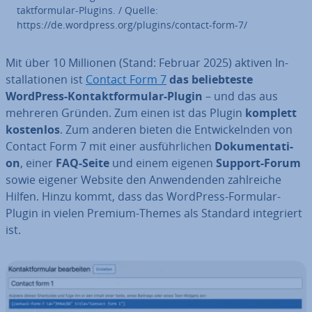
takt­for­mu­lar-Plugins. / Quelle:
https://de.wordpress.org/plugins/contact-form-7/
Mit über 10 Millionen (Stand: Februar 2025) aktiven In­
stal­la­tio­nen ist
Contact Form 7
das be­lieb­tes­te
WordPress-Kon­takt­for­mu­lar-Plugin
– und das aus
mehreren Gründen. Zum einen ist das Plugin
komplett
kostenlos
. Zum anderen bieten die Ent­wi­ckeln­den von
Contact Form 7 mit einer aus­führ­li­chen
Do­ku­men­ta­ti­
on
, einer
FAQ-Seite
und einem eigenen
Support-Forum
sowie eigener Website den An­wen­den­den zahl­rei­che
Hilfen. Hinzu kommt, dass das WordPress-Formular-
Plugin in vielen Premium-Themes als Standard in­te­griert
ist.