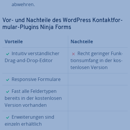
abwehren.
Vor- und Nachteile des WordPress Kon­takt­for­
mu­lar-Plugins Ninja Forms
Vorteile
Nachteile
✓
✗
Intuitiv ver­ständ­li­cher
Recht geringer Funk­
Drag-and-Drop-Editor
ti­ons­um­fang in der kos­
ten­lo­sen Version
✓
Re­spon­si­ve Formulare
✓
Fast alle Fel­der­ty­pen
bereits in der kos­ten­lo­sen
Version vorhanden
✓
Er­wei­te­run­gen sind
einzeln er­hält­lich