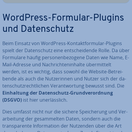
WordPress-Formular-Plugins
und Da­ten­schutz
Beim Einsatz von WordPress-Kon­takt­for­mu­lar-Plugins
spielt der Da­ten­schutz eine ent­schei­den­de Rolle. Da über
Formulare häufig per­so­nen­be­zo­ge­ne Daten wie Name, E-
Mail-Adresse und Nach­rich­ten­in­hal­te über­mit­telt
werden, ist es wichtig, dass sowohl die Website-Be­trei­
ben­de als auch die Nut­ze­rin­nen und Nutzer sich der da­
ten­schutz­recht­li­chen Ver­ant­wor­tung bewusst sind. Die
Ein­hal­tung der Da­ten­schutz-Grund­ver­ord­nung
(DSGVO)
ist hier un­er­läss­lich.
Dies umfasst nicht nur die sichere Spei­che­rung und Ver­
ar­bei­tung der ge­sam­mel­ten Daten, sondern auch die
trans­pa­ren­te In­for­ma­ti­on der Nutzenden über die Art