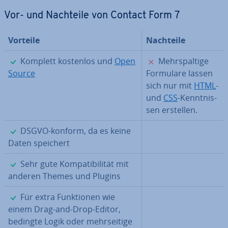
Vor- und Nachteile von Contact Form 7
Vorteile
Nachteile
✓
✗
Komplett kostenlos und
Open
Mehr­spal­ti­ge
Source
Formulare lassen
sich nur mit
HTML
-
und
CSS
-Kennt­nis­
sen erstellen.
✓
DSGVO-konform, da es keine
Daten speichert
✓
Sehr gute Kom­pa­ti­bi­li­tät mit
anderen Themes und Plugins
✓
Für extra Funk­tio­nen wie
einem Drag-and-Drop-Editor,
bedingte Logik oder mehr­sei­ti­ge