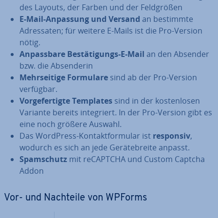
des Layouts, der Farben und der Feld­grö­ßen
E-Mail-Anpassung und Versand
an bestimmte
Adres­sa­ten; für weitere E-Mails ist die Pro-Version
nötig.
An­pass­ba­re Be­stä­ti­gungs-E-Mail
an den Absender
bzw. die Ab­sen­de­rin
Mehr­sei­ti­ge Formulare
sind ab der Pro-Version
verfügbar.
Vor­ge­fer­tig­te Templates
sind in der kos­ten­lo­sen
Variante bereits in­te­griert. In der Pro-Version gibt es
eine noch größere Auswahl.
Das WordPress-Kon­takt­for­mu­lar ist
responsiv
,
wodurch es sich an jede Ge­rä­te­brei­te anpasst.
Spam­schutz
mit reCAPTCHA und Custom Captcha
Addon
Vor- und Nachteile von WPForms