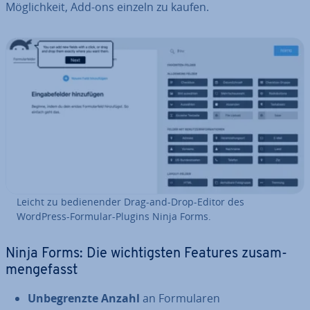
Mög­lich­keit, Add-ons einzeln zu kaufen.
Leicht zu be­die­nen­der Drag-and-Drop-Editor des
WordPress-Formular-Plugins Ninja Forms.
Ninja Forms: Die wich­tigs­ten Features zu­sam­
men­ge­fasst
Un­be­grenz­te Anzahl
an For­mu­la­ren