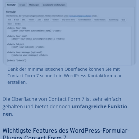
Dank der mi­ni­ma­lis­ti­schen Ober­flä­che können Sie mit
Contact Form 7 schnell ein WordPress-Kon­takt­for­mu­lar
erstellen.
Die Ober­flä­che von Contact Form 7 ist sehr einfach
gehalten und bietet dennoch
um­fang­rei­che Funk­tio­
nen.
Wich­tigs­te Features des WordPress-Formular-
Plugins Contact Form 7