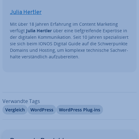
Julia Hertler
Mit über 18 Jahren Erfahrung im Content Marketing
verfügt
Julia Hertler
über eine tief­grei­fen­de Expertise in
der digitalen Kom­mu­ni­ka­ti­on. Seit 10 Jahren spe­zia­li­siert
sie sich beim IONOS Digital Guide auf die Schwer­punk­te
Domains und Hosting, um komplexe tech­ni­sche Sach­ver­
hal­te ver­ständ­lich auf­zu­be­rei­ten.
Verwandte Tags
Vergleich
WordPress
WordPress Plug-ins
Zum Hauptmenü