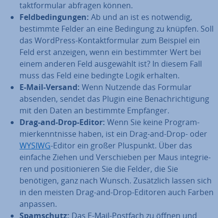
takt­for­mu­lar abfragen können.
Feld­be­din­gun­gen:
Ab und an ist es notwendig,
bestimmte Felder an eine Bedingung zu knüpfen. Soll
das WordPress-Kon­takt­for­mu­lar zum Beispiel ein
Feld erst anzeigen, wenn ein be­stimm­ter Wert bei
einem anderen Feld aus­ge­wählt ist? In diesem Fall
muss das Feld eine bedingte Logik erhalten.
E-Mail-Versand:
Wenn Nutzende das Formular
absenden, sendet das Plugin eine Be­nach­rich­ti­gung
mit den Daten an bestimmte Empfänger.
Drag-and-Drop-Editor:
Wenn Sie keine Pro­gram­
mier­kennt­nis­se haben, ist ein Drag-and-Drop- oder
WYSIWG
-Editor ein großer Pluspunkt. Über das
einfache Ziehen und Ver­schie­ben per Maus in­te­grie­
ren und po­si­tio­nie­ren Sie die Felder, die Sie
benötigen, ganz nach Wunsch. Zu­sätz­lich lassen sich
in den meisten Drag-and-Drop-Editoren auch Farben
anpassen.
Spam­schutz:
Das E-Mail-Postfach zu öffnen und