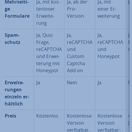
Mehr­sei­ti­
Ja, mit kos­
Ja, ab der
Ja, mit
Ja
ge
ten­lo­ser
Pro-
einer Er­
Formulare
Er­wei­te­
Version
wei­te­rung
rung
Spam­
Ja, Quiz-
Ja,
Ja,
J
schutz
Frage,
reCAPTCHA
reCAPTCHA
F
reCAPTCHA
und
und
r
und Er­wei­
Custom
Honeypot
te­rung mit
Captcha
Honeypot
Add-on
Er­wei­te­
Ja
Nein
Ja
N
run­gen
einzeln er­
hält­lich
Preis
Kostenlos
Kos­ten­lo­se
Kos­ten­lo­se
A
Version
Version
J
verfügbar.
verfügbar.