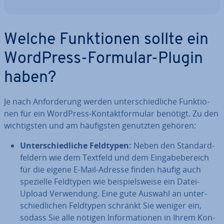
Welche Funk­tio­nen sollte ein
WordPress-Formular-Plugin
haben?
Je nach An­for­de­rung werden un­ter­schied­li­che Funk­tio­
nen für ein WordPress-Kon­takt­for­mu­lar benötigt. Zu den
wich­tigs­ten und am häu­figs­ten genutzten gehören:
Un­ter­schied­li­che Feldtypen:
Neben den Stan­dard­
fel­dern wie dem Textfeld und dem Ein­ga­be­be­reich
für die eigene E-Mail-Adresse finden häufig auch
spezielle Feldtypen wie bei­spiels­wei­se ein Datei-
Upload Ver­wen­dung. Eine gute Auswahl an un­ter­
schied­li­chen Feldtypen schränkt Sie weniger ein,
sodass Sie alle nötigen In­for­ma­tio­nen in Ihrem Kon­