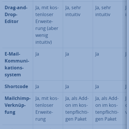
Drag-and-
Ja, mit kos­
Ja, sehr
Ja, sehr
J
Drop-
ten­lo­ser
intuitiv
intuitiv
in
Editor
Er­wei­te­
rung (aber
wenig
intuitiv)
E-Mail-
Ja
Ja
Ja
Ja
Kom­mu­ni­
ka­ti­ons­
sys­tem
Shortcode
Ja
Ja
Ja
Ja
Mailchimp-
Ja, mit kos­
Ja, als Add-
Ja, als Add-
J
Ver­knüp­
ten­lo­ser
on im kos­
on im kos­
o
fung
Er­wei­te­
ten­pflich­ti­
ten­pflich­ti­
v
rung
gen Paket
gen Paket