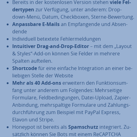
Bereits in der kos­ten­lo­sen Version stehen
viele Fel­
der­ty­pen
zur Verfügung, unter anderem: Drop-
down-Menü, Datum, Check­bo­xen, Sterne-Bewertung.
An­pass­ba­re E-Mails
an Emp­fan­gen­de und Ab­sen­
den­de
In­di­vi­du­ell betextete Feh­ler­mel­dun­gen
In­tui­ti­ver Drag-and-Drop-Editor
– mit dem „Layout
& Styles“-Add-on können Sie Felder in mehrere
Spalten aufteilen.
Shortcode
für eine einfache In­te­gra­ti­on an einer be­
lie­bi­gen Stelle der Website
Mehr als 40 Add-ons
erweitern den Funk­ti­ons­um­
fang unter anderem um Folgendes: Mehr­sei­ti­ge
Formulare, Feld­be­din­gun­gen, Datei-Upload, Zapier-
Anbindung, mehr­spal­ti­ge Formulare und Zah­lungs­
durch­füh­rung zum Beispiel mit PayPal Express,
Elavon und Stripe.
Honeypot ist bereits als
Spam­schutz
in­te­griert. Zu­
sätz­lich können Sie Bots mit einem ReCAPTCHA