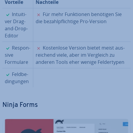
Vorteile
Nachteile
✓
✗
In­tui­ti­
Für mehr Funk­tio­nen benötigen Sie
ver Drag-
die be­zahl­pflich­ti­ge Pro-Version
and-Drop-
Editor
✓
✗
Re­spon­
Kos­ten­lo­se Version bietet meist aus­
si­ve
rei­chend viele, aber im Vergleich zu
Formulare
anderen Tools eher wenige Fel­der­ty­pen
✓
Feld­be­
din­gun­gen
Ninja Forms