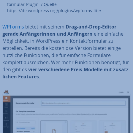
for­mu­lar-Plugin. / Quelle:
https://de.wordpress.org/plugins/wpforms-lite/
WPForms
bietet mit seinem
Drag-and-Drop-Editor
gerade An­fän­ge­rin­nen und Anfängern
eine einfache
Mög­lich­keit, in WordPress ein Kon­takt­for­mu­lar zu
erstellen. Bereits die kos­ten­lo­se Version bietet einige
nützliche Funk­tio­nen, die für einfache Formulare
komplett aus­rei­chen. Wer mehr Funk­tio­nen benötigt, für
den gibt es
vier ver­schie­de­ne Preis-Modelle mit zu­sätz­
li­chen Features
.