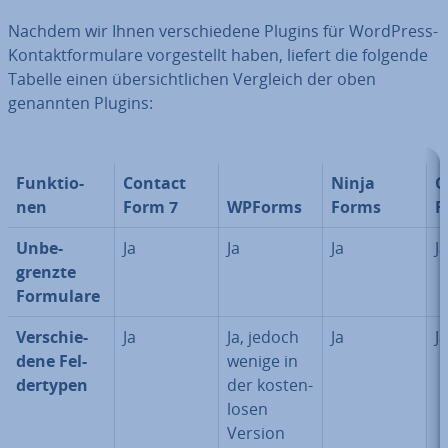
Nachdem wir Ihnen ver­schie­de­ne Plugins für WordPress-
Kon­takt­for­mu­la­re vor­ge­stellt haben, liefert die folgende
Tabelle einen über­sicht­li­chen Vergleich der oben
genannten Plugins:
Funk­tio­
Contact
Ninja
G
nen
Form 7
WPForms
Forms
F
Un­be­
Ja
Ja
Ja
Ja
grenz­te
Formulare
Ver­schie­
Ja
Ja, jedoch
Ja
Ja
de­ne Fel­
wenige in
der­ty­pen
der kos­ten­
lo­sen
Version