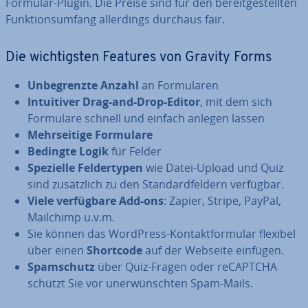
Formular-Plugin. Die Preise sind für den be­reit­ge­stell­ten
Funk­ti­ons­um­fang al­ler­dings durchaus fair.
Die wich­tigs­ten Features von Gravity Forms
Un­be­grenz­te Anzahl
an For­mu­la­ren
In­tui­ti­ver Drag-and-Drop-Editor
, mit dem sich
Formulare schnell und einfach anlegen lassen
Mehr­sei­ti­ge Formulare
Bedingte Logik
für Felder
Spezielle Fel­der­ty­pen
wie Datei-Upload und Quiz
sind zu­sätz­lich zu den Stan­dard­fel­dern verfügbar.
Viele ver­füg­ba­re Add-ons
: Zapier, Stripe, PayPal,
Mailchimp u.v.m.
Sie können das WordPress-Kon­takt­for­mu­lar flexibel
über einen
Shortcode
auf der Webseite einfügen.
Spam­schutz
über Quiz-Fragen oder reCAPTCHA
schützt Sie vor un­er­wünsch­ten Spam-Mails.