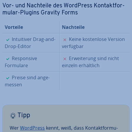
Vor- und Nachteile des WordPress Kon­takt­for­
mu­lar-Plugins Gravity Forms
Vorteile
Nachteile
✓
✗
In­tui­ti­ver Drag-and-
Keine kos­ten­lo­se Version
Drop-Editor
verfügbar
✓
✗
Re­spon­si­ve
Er­wei­te­rung sind nicht
Formulare
einzeln er­hält­lich
✓
Preise sind an­ge­
mes­sen
Tipp
Wer
WordPress
kennt, weiß, dass Kon­takt­for­mu­