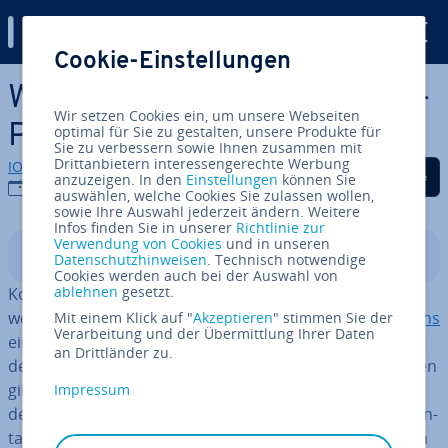
Digital Guide
Cookie-Einstellungen
Zum Haupt­in­halt springen
WordPress: Kon­takt­for­mu­lar-
Wir setzen Cookies ein, um unsere Webseiten
Plugins im Vergleich
optimal für Sie zu gestalten, unsere Produkte für
Sie zu verbessern sowie Ihnen zusammen mit
Drittanbietern interessengerechte Werbung
IONOS Redaktion
Auf Facebook teilen
Auf Twitter teilen
Auf LinkedIn tei
anzuzeigen. In den
Einstellungen
können Sie
25.03.2025
auswählen, welche Cookies Sie zulassen wollen,
sowie Ihre Auswahl jederzeit ändern. Weitere
Infos finden Sie in unserer
Richtlinie zur
Verwendung von Cookies
und in unseren
In­halts­ver­zeich­nis
Datenschutzhinweisen
. Technisch notwendige
Cookies werden auch bei der Auswahl von
ablehnen
gesetzt.
Kon­takt­auf­nah­me ist häufig eines der obersten Ziele,
wenn es um die Kon­zep­ti­on des
User-Ex­pe­ri­ence-Designs
Mit einem Klick auf "
Akzeptieren
" stimmen Sie der
Verarbeitung und der Übermittlung Ihrer Daten
einer Webseite geht. Der di­rek­tes­te Weg ist dabei meist
an Drittländer zu.
der über ein Kon­takt­for­mu­lar. Für WordPress-Webseiten
gibt es mitt­ler­wei­le unzählige Formular-Plugins, mit
Impressum
denen Sie einfach und un­kom­pli­ziert ein WordPress-Kon­
takt­for­mu­lar erstellen können. Doch welche Funk­tio­nen