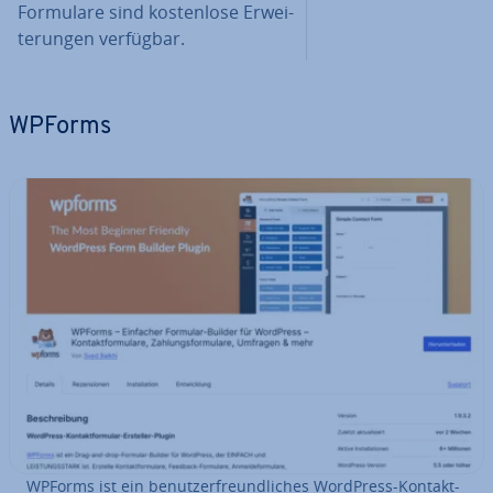
Formulare sind kos­ten­lo­se Er­wei­
te­run­gen verfügbar.
WPForms
WPForms ist ein be­nut­zer­freund­li­ches WordPress-Kon­takt­