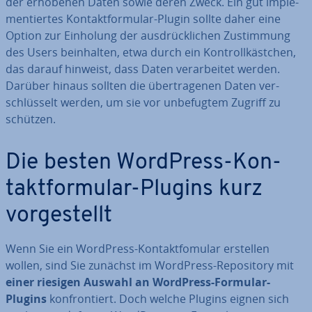
der erhobenen Daten sowie deren Zweck. Ein gut im­ple­
men­tier­tes Kon­takt­for­mu­lar-Plugin sollte daher eine
Option zur Einholung der aus­drück­li­chen Zu­stim­mung
des Users be­inhal­ten, etwa durch ein Kon­troll­käst­chen,
das darauf hinweist, dass Daten ver­ar­bei­tet werden.
Darüber hinaus sollten die über­tra­ge­nen Daten ver­
schlüs­selt werden, um sie vor un­be­fug­tem Zugriff zu
schützen.
Die besten WordPress-Kon­
takt­for­mu­lar-Plugins kurz
vor­ge­stellt
Wenn Sie ein WordPress-Kon­takt­fo­mu­lar erstellen
wollen, sind Sie zunächst im WordPress-Re­po­si­to­ry mit
einer riesigen Auswahl an WordPress-Formular-
Plugins
kon­fron­tiert. Doch welche Plugins eignen sich