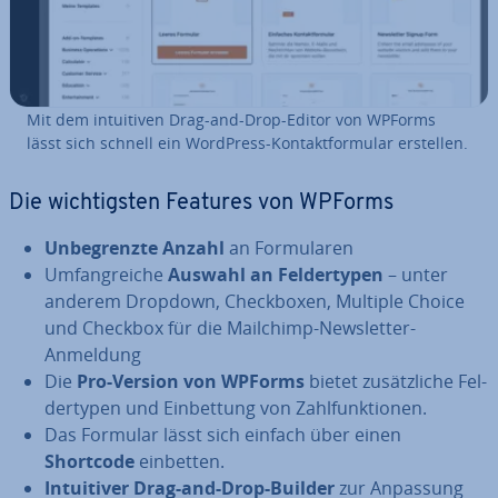
Mit dem in­tui­ti­ven Drag-and-Drop-Editor von WPForms
lässt sich schnell ein WordPress-Kon­takt­for­mu­lar erstellen.
Die wich­tigs­ten Features von WPForms
Un­be­grenz­te Anzahl
an For­mu­la­ren
Um­fang­rei­che
Auswahl an Fel­der­ty­pen
– unter
anderem Dropdown, Check­bo­xen, Multiple Choice
und Checkbox für die Mailchimp-News­let­ter-
Anmeldung
Die
Pro-Version von WPForms
bietet zu­sätz­li­che Fel­
der­ty­pen und Ein­bet­tung von Zahl­funk­tio­nen.
Das Formular lässt sich einfach über einen
Shortcode
einbetten.
In­tui­ti­ver Drag-and-Drop-Builder
zur Anpassung