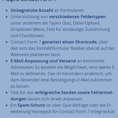
Un­be­grenz­te Anzahl
an For­mu­la­ren
Un­ter­stüt­zung von
ver­schie­de­nen Fel­der­ty­pen
:
unter anderem die Typen Quiz, Datei-Upload,
Dropdown-Menü, Feld für ein­deu­ti­ge Zu­stim­mung
und Check­bo­xen.
Contact Form 7
generiert einen Shortcode
, über
den sich das Kon­takt­for­mu­lar flexibel überall auf der
Webseite plat­zie­ren lässt.
E-Mail-Anpassung und Versand
an bestimmte
Adres­sa­ten: Es besteht die Mög­lich­keit, eine zweite E-
Mail zu de­fi­nie­ren. Das ist besonders praktisch, um
dem Absender eine Be­stä­ti­gungs-E-Mail zukommen
zu lassen.
Text für das
er­folg­rei­che Senden sowie Feh­ler­mel­
dun­gen
lassen sich direkt anpassen.
Ein
Spam-Schutz
ist über Quiz-Abfrage oder die Er­
wei­te­rung Honeypot for Contact Form 7 in­te­grier­bar.