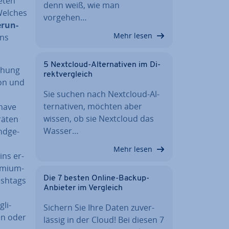
ieten
denn weiß, wie man
 Welches
vorgehen…
e­run­
Mehr lesen
ins
5 Nextcloud-Al­ter­na­ti­ven im Di­
i­chung
rekt­ver­gleich
­on und
Sie suchen nach Nextcloud-Al­
ter­na­ti­ven, möchten aber
-have
wissen, ob sie Nextcloud das
ä­ten
Wasser…
nd­ge­
Mehr lesen
ins er­
remium-
Die 7 besten Online-Backup-
Hashtags
Anbieter im Vergleich
­li­
Sichern Sie Ihre Daten zu­ver­
en oder
läs­sig in der Cloud! Bei diesen 7