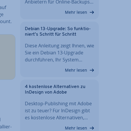
Anbietern für Online-Backups…
auf
Mehr lesen
ge
count.
Debian 13-Upgrade: So funk­tio­
niert’s Schritt für Schritt
Diese Anleitung zeigt Ihnen, wie
Sie ein Debian 13-Upgrade
durch­füh­ren, Ihr System…
Mehr lesen
4 kos­ten­lo­se Al­ter­na­ti­ven zu
InDesign von Adobe
Desktop-Pu­bli­shing mit Adobe
ist zu teuer? Für InDesign gibt
es kos­ten­lo­se Al­ter­na­ti­ven,…
d
al­lier­
Mehr lesen