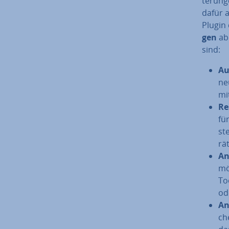
te­run­g
dafür a
Plugin 
gen
ab.
sind:
Au­
ne
mi
Re
fü
st
rä
An
mö
To
od
An
ch