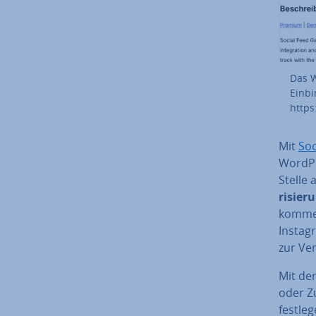
Das W
Einbi
https
Mit
Soc
WordPre
Stelle 
ri­sie­r
kom­men
Instag
zur Ve
Mit der
oder Zu
festleg