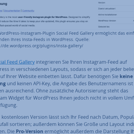
ordPress-Instagram-Plugin Social Feed Gallery er­mög­licht das ein
nden Ihres Insta-Feeds in WordPress. Quelle:
://de.wordpress.org/plugins/insta-gallery/
ial Feed Gallery
in­te­grie­ren Sie Ihren Instagram-Feed auf
ss in ver­schie­de­nen Layouts, sodass er sich an jeder be­lie­
auf Ihrer Website einbetten lässt. Dafür benötigen Sie
keine 
ung
und keinen API-Key, die Angabe des Be­nut­zer­na­mens ist 
 aus­rei­chend. Ohne zu­sätz­li­che Au­to­ri­sie­rung steht das
ram Widget für WordPress Ihnen jedoch nicht in vollem Um
rfügung.
 kos­ten­lo­sen Version lässt sich Ihr Feed nach Datum, Po­pu­la­
fall sortieren; außerdem können Sie Größe und Layout in­di­vi
en. Die
Pro-Version
er­mög­licht außerdem die Dar­stel­lung I