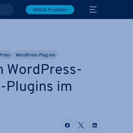
IONOS Produkte
Press
WordPress Plug-ins
n WordPress-
-Plugins im
Auf Facebook teilen
Auf Twitter teile
Auf LinkedIn