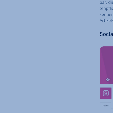
bar, di
ten­pfl
sen­ti
Artikel
Socia