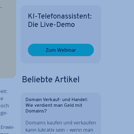
­
KI-Te­le­fon­as­sis­tent:
Die Live-Demo
Zum Webinar
Beliebte Artikel
eit:
ue
Domain Verkauf- und Handel:
 Doch
Wie verdient man Geld mit
Domains?
­ge­
Domains kaufen und verkaufen
Er­wei­
kann lukrativ sein – wenn man