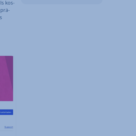
ls kos­
 prä­
s