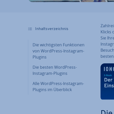
Zahl­re
In­halts­ver­zeich­nis
Klicks
Sie Ihr
Instag
Die wich­tigs­ten Funk­tio­nen
Besuche
von WordPress-Instagram-
besten
Plugins
Die besten WordPress-
Instagram-Plugins
Alle WordPress-Instagram-
Plugins im Überblick