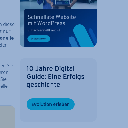
n diese
t nur
o­nel­le
elen
-
zen Sie
10 Jahre Digital
e­ren
Guide: Eine Er­folgs­
Sie
ge­schich­te
elle
Evolution erleben