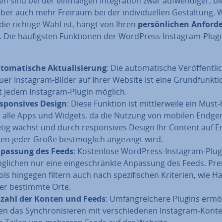
en sind bei der ein­ma­li­gen In­te­gra­ti­on zwar auf­wen­di­ger, b
ber auch mehr Freiraum bei der in­di­vi­du­el­len Ge­stal­tung.
die richtige Wahl ist, hängt von Ihren
per­sön­li­chen An­for­d
 Die häu­figs­ten Funk­tio­nen der WordPress-Instagram-Plug
to­ma­ti­sche Ak­tua­li­sie­rung
: Die au­to­ma­ti­sche Ver­öf­fent­l
uer Instagram-Bilder auf Ihrer Website ist eine Grund­funk­ti
t jedem Instagram-Plugin möglich.
­spon­si­ves Design
: Diese Funktion ist mitt­ler­wei­le ein Must
r alle Apps und Widgets, da die Nutzung von mobilen End­ge­r
etig wächst und durch re­spon­si­ves Design Ihr Content auf E
­ten jeder Größe best­mög­lich angezeigt wird.
passung des Feeds
: Kos­ten­lo­se WordPress-Instagram-Plug
g­li­chen nur eine ein­ge­schränk­te Anpassung des Feeds. P
ols hingegen filtern auch nach spe­zi­fi­schen Kriterien, wie 
er bestimmte Orte.
zahl der Konten und Feeds
: Um­fang­rei­che­re Plugins er­mög
en das Syn­chro­ni­sie­ren mit ver­schie­de­nen Instagram-Kont