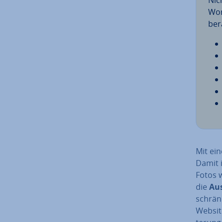
Nic
Wor
ber
Mit ei
Damit i
Fotos w
die
Aus
schränk
Website