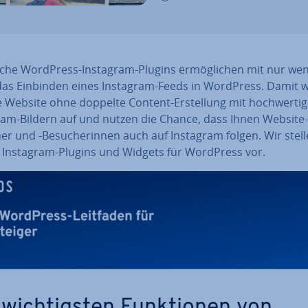
i­che WordPress-Instagram-Plugins er­mög­li­chen mit nur we
 das Einbinden eines Instagram-Feeds in WordPress. Damit 
e Website ohne doppelte Content-Er­stel­lung mit hoch­wer­ti­
ram-Bildern auf und nutzen die Chance, dass Ihnen Website-
r und -Be­su­che­rin­nen auch auf Instagram folgen. Wir stell
 Instagram-Plugins und Widgets für WordPress vor.