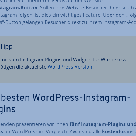
s Teilen von mehreren Feeds auf der Website.
stagram-Button
: Sollen Ihre Website-Besucher Ihnen auch 
stagram folgen, ist dies ein wichtiges Feature. Über den „Fol
s“-Button gelangen Besucher direkt zu Ihrem Instagram-Ac
Tipp
 meisten Instagram-Plugins und Widgets für WordPress
tigen die ak­tu­ells­te
WordPress-Version
.
 besten WordPress-Instagram-
gins
enden prä­sen­tie­ren wir Ihnen
fünf Instagram-Plugins un
ts
für WordPress im Vergleich. Zwar sind alle
kostenlos
in­st