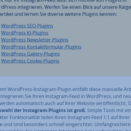
ht nur Ihr Instagram-Feed lässt sich mithilfe von Plugins in
dPress in­te­grie­ren. Werfen Sie einen Blick auf unsere Rat­ge
­ar­ti­kel und lernen Sie diverse weitere Plugins kennen:
WordPress SEO-Plugins
WordPress KI-Plugins
WordPress News­let­ter-Plugins
WordPress Kon­takt­for­mu­lar-Plugins
WordPress Gallery-Plugins
WordPress Cookie-Plugins
nem WordPress-Instagram-Plugin entfällt diese manuelle Arb
n­te­grie­ren Sie Ihren Instagram-Feed in WordPress, und ne
erden au­to­ma­tisch auch auf Ihrer Website ver­öf­fent­licht.
wahl der Instagram-Plugins ist groß
. Simple Tools mit ein
­ter Funk­tio­na­li­tät teilen Ihren Instagram-Feed 1:1 auf Ihrer
 und sind besonders schnell ein­ge­rich­tet. Um­fang­rei­che­re 