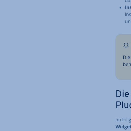
da
In
In
un
Die
benö
Die
Plu
Im Folg
Widge