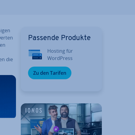
nigen
werten
Passende Produkte
gen
Hosting für
WordPress
en die
Zu den Tarifen