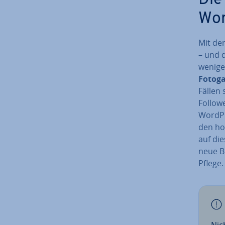
Die 
Wor
Mit der
– und d
wenigen
Fo­to­ga
Fällen 
Follow
WordPr
den hoc
auf di
neue Bi
Pflege.