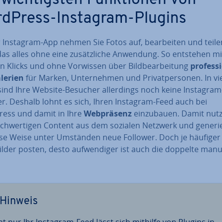
wich­tigs­ten Funk­tio­nen von
dPress-Instagram-Plugins
 Instagram-App nehmen Sie Fotos auf, be­ar­bei­ten und teile
as alles ohne eine zu­sätz­li­che Anwendung. So entstehen mi
 Klicks und ohne Vorwissen über Bild­be­ar­bei­tung
pro­fes­si
­le­rien
für Marken, Un­ter­neh­men und Pri­vat­per­so­nen. In vi
sind Ihre Website-Besucher al­ler­dings noch keine Instagram
er. Deshalb lohnt es sich, Ihren Instagram-Feed auch bei
ess und damit in Ihre
Web­prä­senz
ein­zu­bau­en. Damit nut
h­wer­ti­gen Content aus dem sozialen Netzwerk und ge­ne­ri
ese Weise unter Umständen neue Follower. Doch je häufiger 
lder posten, desto auf­wen­di­ger ist auch die doppelte manu
Hinweis