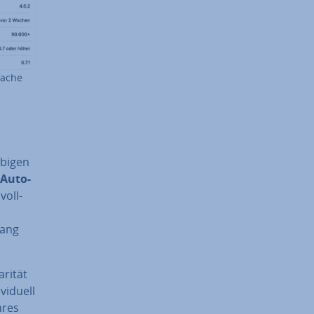
fache
bi­gen
Au­to­
voll­
fang
ri­tät
­du­ell
hres