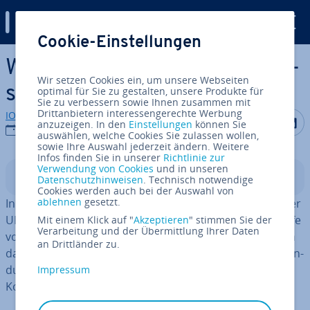
Digital Guide
Cookie-Einstellungen
Zum Haupt­in­halt springen
WordPress: Video einbinden –
Wir setzen Cookies ein, um unsere Webseiten
so funk­tio­niert’s
optimal für Sie zu gestalten, unsere Produkte für
Sie zu verbessern sowie Ihnen zusammen mit
Drittanbietern interessengerechte Werbung
IONOS Redaktion
Auf Facebo
Auf Tw
A
anzuzeigen. In den
Einstellungen
können Sie
22.07.2026
auswählen, welche Cookies Sie zulassen wollen,
sowie Ihre Auswahl jederzeit ändern. Weitere
Infos finden Sie in unserer
Richtlinie zur
Verwendung von Cookies
und in unseren
In­halts­ver­zeich­nis
Datenschutzhinweisen
. Technisch notwendige
Cookies werden auch bei der Auswahl von
ablehnen
gesetzt.
In WordPress lassen sich Videos über die Mediathek, per
URL/Embed-Funktion, per Ein­bet­tungs­code oder mithilfe
Mit einem Klick auf "
Akzeptieren
" stimmen Sie der
Verarbeitung und der Übermittlung Ihrer Daten
von Plugins einfügen. Die Un­ter­schie­de liegen vor allem
an Drittländer zu.
darin, wo das Video gehostet wird, wie einfach die Ein­bin­
dung ist und wie viele zu­sätz­li­che An­pas­sungs- oder
Impressum
Kom­fort­funk­tio­nen zur Verfügung stehen.