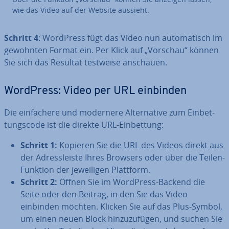
wie das Video auf der Website aussieht.
Schritt 4
: WordPress fügt das Video nun au­to­ma­tisch im
gewohnten Format ein. Per Klick auf „Vorschau“ können
Sie sich das Resultat testweise anschauen.
WordPress: Video per URL einbinden
Die ein­fa­che­re und modernere Al­ter­na­ti­ve zum Ein­bet­
tungs­code ist die direkte URL-Ein­bet­tung:
Schritt 1:
Kopieren Sie die URL des Videos direkt aus
der Adress­leis­te Ihres Browsers oder über die Teilen-
Funktion der je­wei­li­gen Plattform.
Schritt 2:
Öffnen Sie im WordPress-Backend die
Seite oder den Beitrag, in den Sie das Video
einbinden möchten. Klicken Sie auf das Plus-Symbol,
um einen neuen Block hin­zu­zu­fü­gen, und suchen Sie