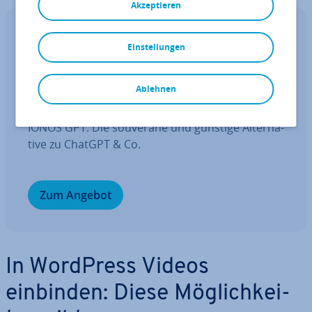
Akzeptieren
IONOS GPT
Einstellungen
Ihr sou­ve­rä­ner KI Assistent für mehr
Pro­duk­ti­vi­tät.
Ablehnen
Fragen, gestalten, re­cher­chie­ren – sicher mit
IONOS GPT. Die souveräne und günstige Al­ter­na­
ti­ve zu ChatGPT & Co.
Zum Angebot
In WordPress Videos
einbinden: Diese Mög­lich­kei­