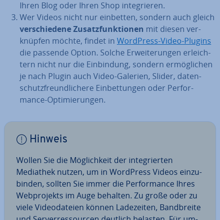
Ihren Blog oder Ihren Shop in­te­grie­ren.
Wer Videos nicht nur einbetten, sondern auch gleich
ver­schie­de­ne Zu­satz­funk­tio­nen
mit diesen ver­
knüp­fen möchte, findet in
WordPress-Video-Plugins
die passende Option. Solche Er­wei­te­run­gen er­leich­
tern nicht nur die Ein­bin­dung, sondern er­mög­li­chen
je nach Plugin auch Video-Galerien, Slider, da­ten­
schutz­freund­li­che­re Ein­bet­tun­gen oder Per­for­
mance-Op­ti­mie­run­gen.
Hinweis
Wollen Sie die Mög­lich­keit der in­te­grier­ten
Mediathek nutzen, um in WordPress Videos ein­zu­
bin­den, sollten Sie immer die Per­for­mance Ihres
Web­pro­jekts im Auge behalten. Zu große oder zu
viele Vi­deo­da­tei­en können La­de­zei­ten, Band­brei­te
und Ser­ver­res­sour­cen deutlich belasten. Für um­