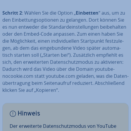
Schritt 2
: Wählen Sie die Option „
Einbetten
“ aus, um zu
den Ein­bet­tungs­op­tio­nen zu gelangen. Dort können Sie
es nun entweder die Stan­dard­ein­stel­lun­gen bei­be­hal­ten
oder den Embed-Code anpassen. Zum einen haben Sie
die Mög­lich­keit, einen in­di­vi­du­el­len Start­punkt fest­zu­le­
gen, ab dem das ein­ge­bun­de­ne Video später au­to­ma­
tisch starten soll („Starten bei“). Zu­sätz­lich empfiehlt es
sich, den er­wei­ter­ten Da­ten­schutz­mo­dus zu ak­ti­vie­ren:
Dadurch wird das Video über die Domain youtube-
nocookie.com statt youtube.com geladen, was die Da­ten­
über­tra­gung beim Sei­ten­auf­ruf reduziert. Ab­schlie­ßend
klicken Sie auf „Kopieren“.
Hinweis
Der er­wei­ter­te Da­ten­schutz­mo­dus von YouTube