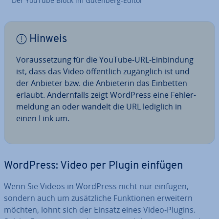
Der YouTube Block im Gutenberg-Editor
Hinweis
Vor­aus­set­zung für die YouTube-URL-Ein­bin­dung
ist, dass das Video öf­fent­lich zu­gäng­lich ist und
der Anbieter bzw. die An­bie­te­rin das Einbetten
erlaubt. An­dern­falls zeigt WordPress eine Feh­ler­
mel­dung an oder wandelt die URL lediglich in
einen Link um.
WordPress: Video per Plugin einfügen
Wenn Sie Videos in WordPress nicht nur einfügen,
sondern auch um zu­sätz­li­che Funk­tio­nen erweitern
möchten, lohnt sich der Einsatz eines Video-Plugins.