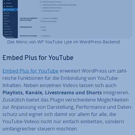
Das Menü von WP YouTube Lyte im WordPress-Backend
Embed Plus for YouTube
Embed Plus for YouTube
erweitert WordPress um zahl­
rei­che Funk­tio­nen für die Ein­bin­dung von YouTube-
Inhalten. Neben einzelnen Videos lassen sich auch
Playlists, Kanäle, Live­streams und Shorts
in­te­grie­ren.
Zu­sätz­lich bietet das Plugin ver­schie­de­ne Mög­lich­kei­ten
zur Anpassung von Dar­stel­lung, Per­for­mance und Da­ten­
schutz und eignet sich damit vor allem für alle, die
YouTube-Videos nicht nur einfach einbetten, sondern
um­fang­rei­cher steuern möchten.