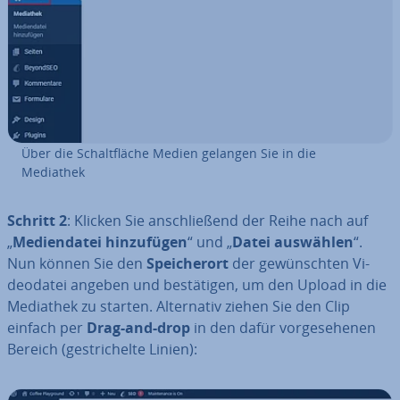
Über die Schalt­flä­che Medien gelangen Sie in die
Mediathek
Schritt 2
: Klicken Sie an­schlie­ßend der Reihe nach auf
„
Me­di­en­da­tei hin­zu­fü­gen
“ und „
Datei auswählen
“.
Nun können Sie den
Spei­cher­ort
der ge­wünsch­ten Vi­
deo­da­tei angeben und be­stä­ti­gen, um den Upload in die
Mediathek zu starten. Al­ter­na­tiv ziehen Sie den Clip
einfach per
Drag-and-drop
in den dafür vor­ge­se­he­nen
Bereich (ge­stri­chel­te Linien):