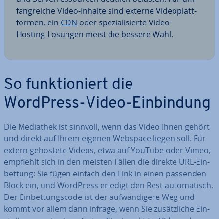
fang­rei­che Video-Inhalte sind externe Vi­deo­platt­
for­men, ein
CDN
oder spe­zia­li­sier­te Video-
Hosting-Lösungen meist die bessere Wahl.
So funk­tio­niert die
WordPress-Video-Ein­bin­dung
Die Mediathek ist sinnvoll, wenn das Video Ihnen gehört
und direkt auf Ihrem eigenen Webspace liegen soll. Für
extern gehostete Videos, etwa auf YouTube oder Vimeo,
empfiehlt sich in den meisten Fällen die direkte URL-Ein­
bet­tung: Sie fügen einfach den Link in einen passenden
Block ein, und WordPress erledigt den Rest au­to­ma­tisch.
Der Ein­bet­tungs­code ist der auf­wän­di­ge­re Weg und
kommt vor allem dann infrage, wenn Sie zu­sätz­li­che Ein­