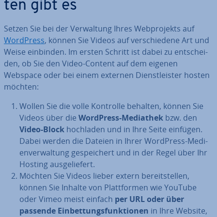
ten gibt es
Setzen Sie bei der Ver­wal­tung Ihres Web­pro­jekts auf
WordPress
, können Sie Videos auf ver­schie­de­ne Art und
Weise einbinden. Im ersten Schritt ist dabei zu ent­schei­
den, ob Sie den Video-Content auf dem eigenen
Webspace oder bei einem externen Dienst­leis­ter hosten
möchten:
Wollen Sie die volle Kontrolle behalten, können Sie
Videos über die
WordPress-Mediathek
bzw. den
Video-Block
hochladen und in Ihre Seite einfügen.
Dabei werden die Dateien in Ihrer WordPress-Me­di­
en­ver­wal­tung ge­spei­chert und in der Regel über Ihr
Hosting aus­ge­lie­fert.
Möchten Sie Videos lieber extern be­reit­stel­len,
können Sie Inhalte von Platt­for­men wie YouTube
oder Vimeo meist einfach
per URL oder über
passende Ein­bet­tungs­funk­tio­nen
in Ihre Website,