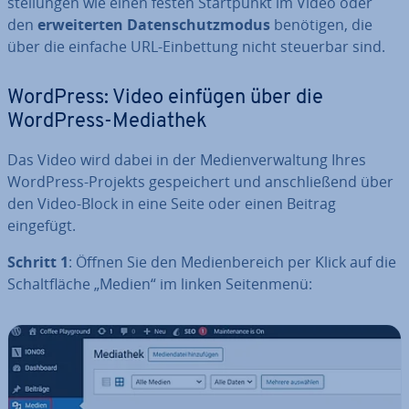
stel­lun­gen wie einen festen Start­punkt im Video oder
den
er­wei­ter­ten Da­ten­schutz­mo­dus
benötigen, die
über die einfache URL-Ein­bet­tung nicht steuerbar sind.
WordPress: Video einfügen über die
WordPress-Mediathek
Das Video wird dabei in der Me­di­en­ver­wal­tung Ihres
WordPress-Projekts ge­spei­chert und an­schlie­ßend über
den Video-Block in eine Seite oder einen Beitrag
eingefügt.
Schritt 1
: Öffnen Sie den Me­di­en­be­reich per Klick auf die
Schalt­flä­che „Medien“ im linken Sei­ten­me­nü: