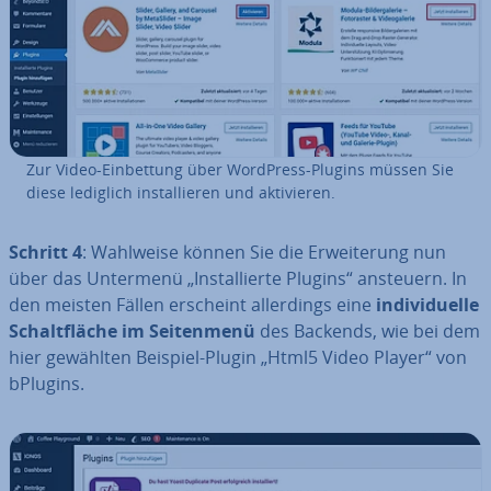
Zur Video-Ein­bet­tung über WordPress-Plugins müssen Sie
diese lediglich in­stal­lie­ren und ak­ti­vie­ren.
Schritt 4
: Wahlweise können Sie die Er­wei­te­rung nun
über das Untermenü „In­stal­lier­te Plugins“ ansteuern. In
den meisten Fällen erscheint al­ler­dings eine
in­di­vi­du­el­le
Schalt­flä­che im Sei­ten­me­nü
des Backends, wie bei dem
hier gewählten Beispiel-Plugin „Html5 Video Player“ von
bPlugins.