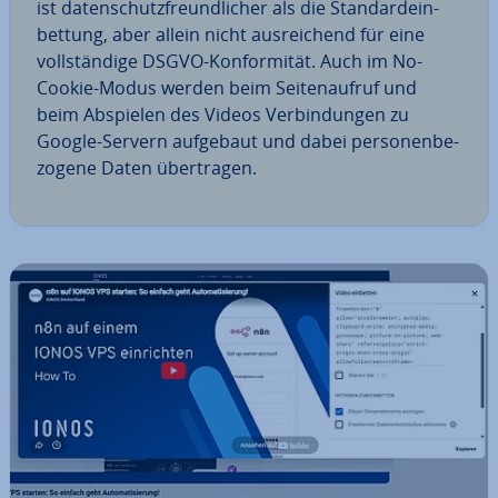
ist da­ten­schutz­freund­li­cher als die Stan­dard­ein­
bet­tung, aber allein nicht aus­rei­chend für eine
voll­stän­di­ge DSGVO-Kon­for­mi­tät. Auch im No-
Cookie-Modus werden beim Sei­ten­auf­ruf und
beim Abspielen des Videos Ver­bin­dun­gen zu
Google-Servern aufgebaut und dabei per­so­nen­be­
zo­ge­ne Daten über­tra­gen.