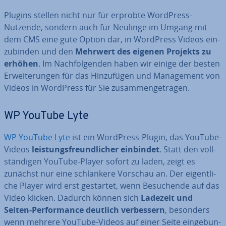
Plugins stellen nicht nur für erprobte WordPress-
Nutzende, sondern auch für Neulinge im Umgang mit
dem CMS eine gute Option dar, in WordPress Videos ein­
zu­bin­den und den
Mehrwert des eigenen Projekts zu
erhöhen
. Im Nach­fol­gen­den haben wir einige der besten
Er­wei­te­run­gen für das Hin­zu­fü­gen und Ma­nage­ment von
Videos in WordPress für Sie zu­sam­men­ge­tra­gen.
WP YouTube Lyte
WP YouTube Lyte
ist ein WordPress-Plugin, das YouTube-
Videos
leis­tungs­freund­li­cher einbindet
. Statt den voll­
stän­di­gen YouTube-Player sofort zu laden, zeigt es
zunächst nur eine schlan­ke­re Vorschau an. Der ei­gent­li­
che Player wird erst gestartet, wenn Be­su­chen­de auf das
Video klicken. Dadurch können sich
Ladezeit und
Seiten-Per­for­mance deutlich ver­bes­sern
, besonders
wenn mehrere YouTube-Videos auf einer Seite ein­ge­bun­