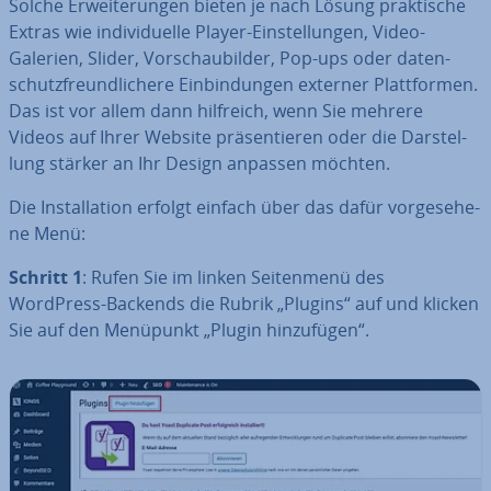
Solche Er­wei­te­run­gen bieten je nach Lösung prak­ti­sche
Extras wie in­di­vi­du­el­le Player-Ein­stel­lun­gen, Video-
Galerien, Slider, Vor­schau­bil­der, Pop-ups oder da­ten­
schutz­freund­li­che­re Ein­bin­dun­gen externer Platt­for­men.
Das ist vor allem dann hilfreich, wenn Sie mehrere
Videos auf Ihrer Website prä­sen­tie­ren oder die Dar­stel­
lung stärker an Ihr Design anpassen möchten.
Die In­stal­la­ti­on erfolgt einfach über das dafür vor­ge­se­he­
ne Menü:
Schritt 1
: Rufen Sie im linken Sei­ten­me­nü des
WordPress-Backends die Rubrik „Plugins“ auf und klicken
Sie auf den Menüpunkt „Plugin hin­zu­fü­gen“.