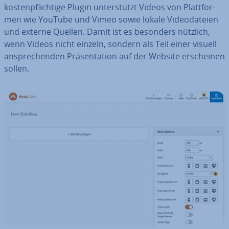
kos­ten­pflich­ti­ge Plugin un­ter­stützt Videos von Platt­for­
men wie YouTube und Vimeo sowie lokale Vi­deo­da­tei­en
und externe Quellen. Damit ist es besonders nützlich,
wenn Videos nicht einzeln, sondern als Teil einer visuell
an­spre­chen­den Prä­sen­ta­ti­on auf der Website er­schei­nen
sollen.