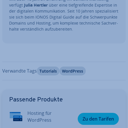
verfügt
Julia Hertler
über eine tief­grei­fen­de Expertise in
der digitalen Kom­mu­ni­ka­ti­on. Seit 10 Jahren spe­zia­li­siert
sie sich beim IONOS Digital Guide auf die Schwer­punk­te
Domains und Hosting, um komplexe tech­ni­sche Sach­ver­
hal­te ver­ständ­lich auf­zu­be­rei­ten.
Verwandte Tags
Tutorials
WordPress
Zum Hauptmenü
Passende Produkte
Hosting für
Zu den Tarifen
WordPress