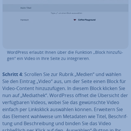
WordPress erlaubt Ihnen über die Funktion „Block hin­zu­fü­
gen“ ein Video in Ihre Seite zu in­te­grie­ren.
Schritt 4
: Scrollen Sie zur Rubrik „Medien“ und wählen
Sie den Eintrag „Video“ aus, um der Seite einen Block für
Video-Content hin­zu­zu­fü­gen. In diesem Block klicken Sie
nun auf „Mediathek“. WordPress öffnet die Übersicht der
ver­füg­ba­ren Videos, wobei Sie das ge­wünsch­te Video
einfach per Links­klick auswählen können. Erweitern Sie
das Element wahlweise um Metadaten wie Titel, Be­schrif­
tung und Be­schrei­bung und binden Sie das Video
schließ­lich per Klick auf den „Auswählen“-Button in Ihr