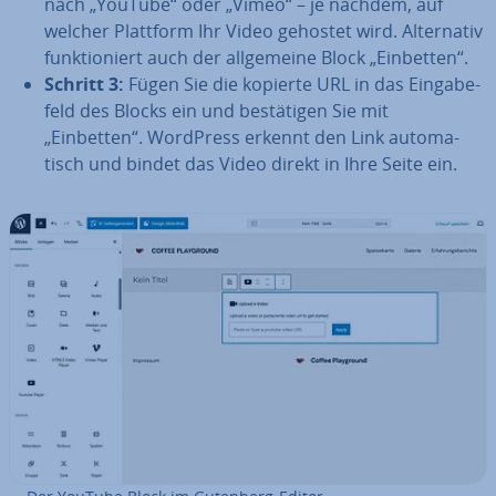
nach „YouTube“ oder „Vimeo“ – je nachdem, auf
welcher Plattform Ihr Video gehostet wird. Al­ter­na­tiv
funk­tio­niert auch der all­ge­mei­ne Block „Einbetten“.
Schritt 3:
Fügen Sie die kopierte URL in das Ein­ga­be­
feld des Blocks ein und be­stä­ti­gen Sie mit
„Einbetten“. WordPress erkennt den Link au­to­ma­
tisch und bindet das Video direkt in Ihre Seite ein.