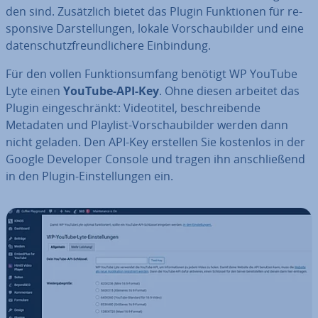
den sind. Zu­sätz­lich bietet das Plugin Funk­tio­nen für re­
spon­si­ve Dar­stel­lun­gen, lokale Vor­schau­bil­der und eine
da­ten­schutz­freund­li­che­re Ein­bin­dung.
Für den vollen Funk­ti­ons­um­fang benötigt WP YouTube
Lyte einen
YouTube-API-Key
. Ohne diesen arbeitet das
Plugin ein­ge­schränkt: Vi­deo­ti­tel, be­schrei­ben­de
Metadaten und Playlist-Vor­schau­bil­der werden dann
nicht geladen. Den API-Key erstellen Sie kostenlos in der
Google Developer Console und tragen ihn an­schlie­ßend
in den Plugin-Ein­stel­lun­gen ein.