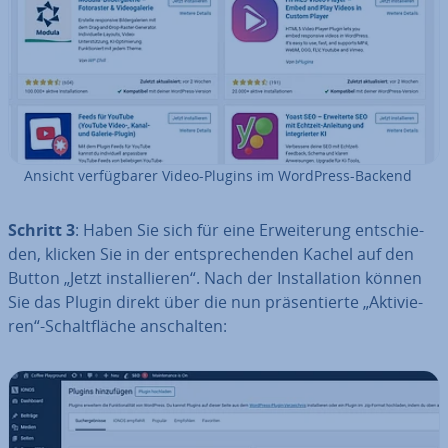
Ansicht ver­füg­ba­rer Video-Plugins im WordPress-Backend
Schritt 3
: Haben Sie sich für eine Er­wei­te­rung ent­schie­
den, klicken Sie in der ent­spre­chen­den Kachel auf den
Button „Jetzt in­stal­lie­ren“. Nach der In­stal­la­ti­on können
Sie das Plugin direkt über die nun prä­sen­tier­te „Ak­ti­vie­
ren“-Schalt­flä­che an­schal­ten: