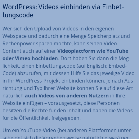
WordPress: Videos einbinden via Ein­bet­
tungs­code
Wer sich den Upload von Videos in den eigenen
Webspace und dadurch eine Menge Spei­cher­platz und
Re­chen­power sparen möchte, kann seinen Video-
Content auch auf einer
Vi­deo­platt­form wie YouTube
oder Vimeo hochladen
. Dort haben Sie dann die Mög­
lich­keit, einen Ein­bet­tungs­code (auf Englisch: Embed-
Code) abzurufen, mit dessen Hilfe Sie das jeweilige Video
in Ihr WordPress-Projekt einbinden können. Je nach Aus­
rich­tung und Typ Ihrer Website können Sie auf diese Art
natürlich
auch Videos von anderen Nutzern
in Ihre
Website einfügen – vor­aus­ge­setzt, diese Personen
besitzen die Rechte für den Inhalt und haben die Videos
für die Öf­fent­lich­keit frei­ge­ge­ben.
Um ein YouTube-Video (bei anderen Platt­for­men un­ter­
schei­det sich die Vor­ge­hens­wei­se natürlich etwas) per