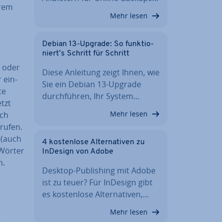
hrem
Mehr lesen
Debian 13-Upgrade: So funk­tio­
niert’s Schritt für Schritt
n oder
Diese Anleitung zeigt Ihnen, wie
 ein­
Sie ein Debian 13-Upgrade
te
durch­füh­ren, Ihr System…
tzt
Mehr lesen
uch
ru­fen.
s (auch
4 kos­ten­lo­se Al­ter­na­ti­ven zu
 Wörter
InDesign von Adobe
n.
Desktop-Pu­bli­shing mit Adobe
ist zu teuer? Für InDesign gibt
es kos­ten­lo­se Al­ter­na­ti­ven,…
Mehr lesen