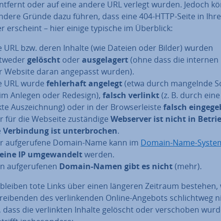
 entfernt oder auf eine andere URL verlegt wurden. Jedoch k
ndere Gründe dazu führen, dass eine 404-HTTP-Seite in Ihr
 erscheint – hier einige typische im Überblick:
e URL bzw. deren Inhalte (wie Dateien oder Bilder) wurden
tweder
gelöscht
oder
aus­ge­la­gert
(ohne dass die internen 
r Website daran angepasst wurden).
e URL wurde
feh­ler­haft angelegt
(etwa durch mangelnde So
im Anlegen oder Redesign),
falsch verlinkt
(z. B. durch eine 
­te Aus­zeich­nung) oder in der Brow­ser­leis­te
falsch ein­ge­ge
r für die Webseite zu­stän­di­ge
Webserver ist nicht in Betri
e
Ver­bin­dung ist un­ter­bro­chen
.
r auf­ge­ru­fe­ne Domain-Name kann im
Domain-Name-Syste
 eine IP um­ge­wan­delt
werden.
n auf­ge­ru­fe­nen
Domain-Namen gibt es nicht
(mehr).
 bleiben tote Links über einen längeren Zeitraum bestehen, 
trei­ben­den des ver­lin­ken­den Online-Angebots schlicht­weg n
 dass die ver­link­ten Inhalte gelöscht oder ver­scho­ben wur