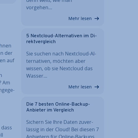
vorgehen…
Mehr lesen
5 Nextcloud-Al­ter­na­ti­ven im Di­
rekt­ver­gleich
 Ihnen
en der
Sie suchen nach Nextcloud-Al­
nen auf
ter­na­ti­ven, möchten aber
wissen, ob sie Nextcloud das
h
Wasser…
n? Am
Mehr lesen
­ge­ge­
Die 7 besten Online-Backup-
Anbieter im Vergleich
Sichern Sie Ihre Daten zu­ver­
, dass
läs­sig in der Cloud! Bei diesen 7
ll
Anbietern für Online-Backups…