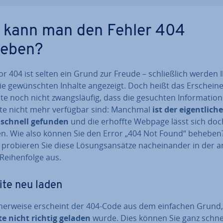
 kann man den Fehler 404
eben?
or 404 ist selten ein Grund zur Freude – schließ­lich werden
ie ge­wünsch­ten Inhalte angezeigt. Doch heißt das Er­schei­n
te noch nicht zwangs­läu­fig, dass die gesuchten In­for­ma­tio­
ite nicht mehr verfügbar sind: Manchmal
ist der ei­gent­li­che
 schnell gefunden
und die erhoffte Webpage lässt sich doc
en. Wie also können Sie den Error „404 Not Found“ behebe
probieren Sie diese Lö­sungs­an­sät­ze nach­ein­an­der in der an
Rei­hen­fol­ge aus.
te neu laden
­cher­wei­se erscheint der 404-Code aus dem einfachen Grund
te nicht richtig geladen
wurde. Dies können Sie ganz schne