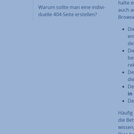
hal­te
Warum sollte man eine in­di­vi­
auch a
du­el­le 404-Seite erstellen?
Browser
Di
en
de
Di
be
rek
De
di
De
in
De
Häufig
die Be­
wissen,