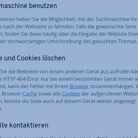
ma­schi­ne benutzen
teren haben Sie die Mög­lich­keit, mit der Such­ma­schi­ne Ihr
s nach der Webseite zu fahnden. Falls die ge­wünsch­te Seite
rt, finden Sie diese häufig über die Eingabe der Website-Do
er stich­wort­ar­ti­gen Um­schrei­bung des gesuchten Themas.
 und Cookies löschen
 Sie die Webseite von einem anderen Gerät aus aufrufen k
r HTTP-404-Error nur bei einem be­stimm­ten Gerät immer 
int, kann der Fehler mit Ihrem
Browser
zu­sam­men­hän­gen.
n Browser-
Cache
sowie alle
Cookies
der auf­ge­ru­fe­nen Websi
n, könnte die Seite auch auf diesem Gerät wieder angezeigt
.
te kon­tak­tie­ren