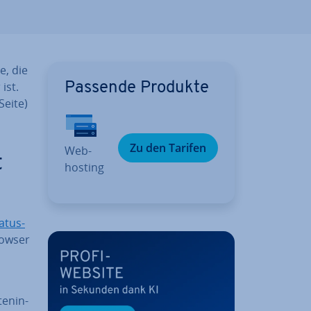
e, die
ist.
Passende Produkte
Seite)
Zu den Tarifen
Web­
t
hos­ting
atus-
ow­ser
en­in­