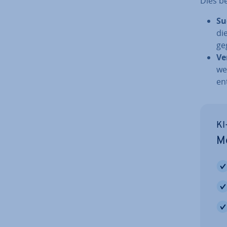
Dies bet
Su
di
ge
Ve
we
en
KI
Me