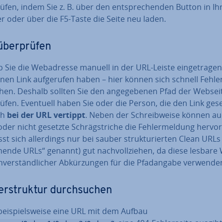
ü­fen, indem Sie z. B. über den ent­spre­chen­den Button in I
r oder über die F5-Taste die Seite neu laden.
ber­prü­fen
b Sie die Web­adres­se manuell in der URL-Leiste ein­ge­tra­ge
nen Link auf­ge­ru­fen haben – hier können sich schnell Fehler
chen. Deshalb sollten Sie den an­ge­ge­be­nen Pfad der Websei
ü­fen. Eventuell haben Sie oder die Person, die den Link gese
ch
bei der URL vertippt
. Neben der Schreib­wei­se können a
oder nicht gesetzte Schräg­stri­che die Feh­ler­mel­dung her­vor­
sst sich al­ler­dings nur bei sauber struk­tu­rier­ten Clean URL
hen­de URLs“ genannt) gut nach­voll­zie­hen, da diese lesbare
n­ver­ständ­li­cher Ab­kür­zun­gen für die Pfad­an­ga­be verwende
er­struk­tur durch­su­chen
ei­spiels­wei­se eine URL mit dem Aufbau