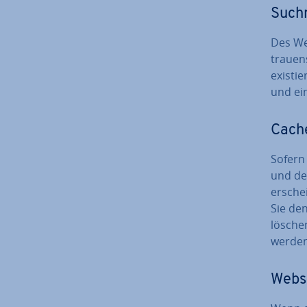
Such­
Des Wei
trau­en
existie
und ein
Cache
Sofern
und de
ersche
Sie de
lösche
werden
Websi