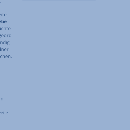
,
eite
­be­
uchte
ge­ord­
ündig
dner
­chen.
an.
i­le