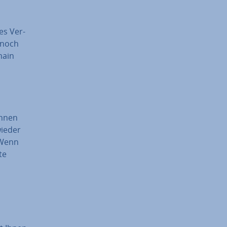
es Ver­
 noch
main
önnen
wieder
 Wenn
te