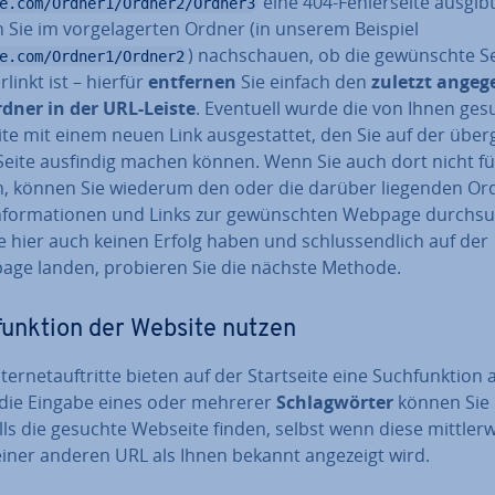
eine 404-Feh­ler­sei­te ausgibt
e.com/Ordner1/Ordner2/Ordner3
Sie im vor­ge­la­ger­ten Ordner (in unserem Beispiel
) nach­schau­en, ob die ge­wünsch­te S
e.com/Ordner1/Ordner2
rlinkt ist – hierfür
entfernen
Sie einfach den
zuletzt an­ge­ge
dner in der URL-Leiste
. Eventuell wurde die von Ihnen ges
e mit einem neuen Link aus­ge­stat­tet, den Sie auf der über­
 Seite ausfindig machen können. Wenn Sie auch dort nicht f
, können Sie wiederum den oder die darüber liegenden Or
­for­ma­tio­nen und Links zur ge­wünsch­ten Webpage durch­su
ie hier auch keinen Erfolg haben und schluss­end­lich auf der
ge landen, probieren Sie die nächste Methode.
funk­ti­on der Website nutzen
­ter­net­auf­trit­te bieten auf der Start­sei­te eine Such­funk­ti­on 
die Eingabe eines oder mehrerer
Schlag­wör­ter
können Sie
ls die gesuchte Webseite finden, selbst wenn diese mitt­ler­we
einer anderen URL als Ihnen bekannt angezeigt wird.