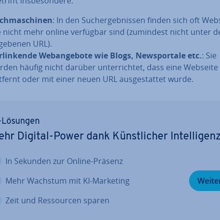
rifft ins­be­son­de­re:
ch­ma­schi­nen
: In den Such­ergeb­nis­sen finden sich oft Web
e nicht mehr online verfügbar sind (zumindest nicht unter d
­ge­be­nen URL).
r­lin­ken­de Web­an­ge­bo­te wie Blogs, News­por­ta­le etc.
: Sie
rden häufig nicht darüber un­ter­rich­tet, dass eine Webseite
tfernt oder mit einer neuen URL aus­ge­stat­tet wurde.
-Lösungen
hr Digital-Power dank Künst­li­cher In­tel­li­gen
In Sekunden zur Online-Präsenz
Mehr Wachstum mit KI-Marketing
Weite
Zeit und Res­sour­cen sparen