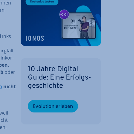
önnen
em
Links
rgfalt
in­kor­
­ben
.
10 Jahre Digital
eb
oder
Guide: Eine Er­folgs­
ge­schich­te
m
nicht
Evolution erleben
weil
icht
den.