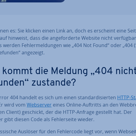
nen es: Sie klicken einen Link an, doch es erscheint eine Seit
auf hinweist, dass die an­ge­for­der­te Website nicht verfügbar 
 werden Feh­ler­mel­dun­gen wie „404 Not Found“ oder „404 (
gefunden“ angezeigt.
 kommt die Meldung „404 nich
unden“ zustande?
ror 404 handelt es sich um einen stan­dar­di­sier­ten
HTTP-St
 Er wird vom
Webserver
eines Online-Auftritts an den Web­br
en Client) geschickt, der die HTTP-Anfrage gestellt hat. Der
 gibt diesen Code als Feh­ler­sei­te wieder.
s­si­sche Auslöser für den Feh­ler­code liegt vor, wenn Web­sei­t