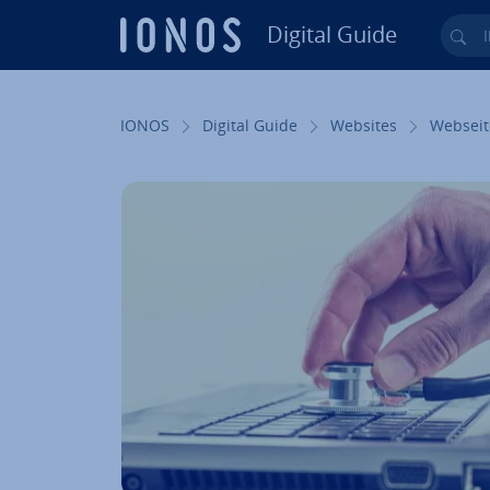
Digital Guide
Ihr
Zum Haupt­in­halt springen
IONOS
Digital Guide
Websites
Webseit