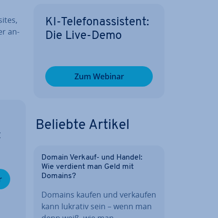
sites,
KI-Te­le­fon­as­sis­tent:
er an­
Die Live-Demo
Zum Webinar
Beliebte Artikel
z
Domain Verkauf- und Handel:
Wie verdient man Geld mit
Domains?
r
Domains kaufen und verkaufen
kann lukrativ sein – wenn man
denn weiß, wie man