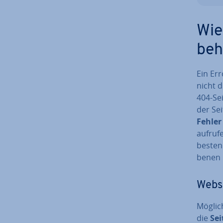
Wie
beh
Ein Err
nicht d
404-Sei
der Se
Fehler
aufruf
besten 
be­nen 
Websi
Mög­li
die
Sei