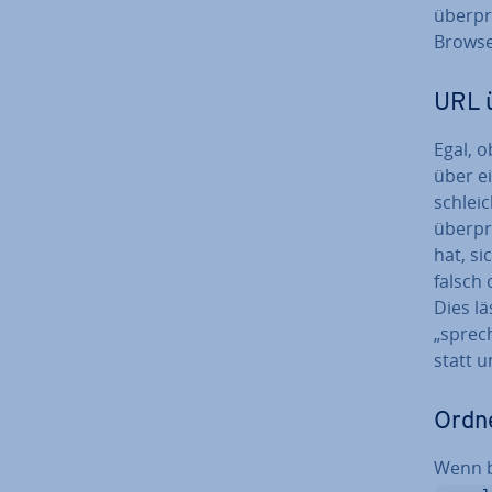
über­pr
Browse
URL ü
Egal, o
über ei
schlei­
über­pr
hat, si
falsch 
Dies lä
„spre­c
statt u
Ord­n
Wenn b