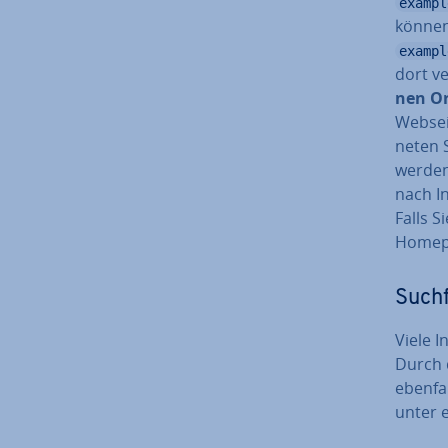
exampl
können 
exampl
dort ve
nen Or
Webseit
ne­ten
werden
nach In
Falls S
Homepa
Such­
Viele In
Durch 
ebenfal
unter 