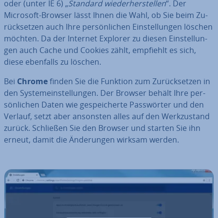
oder (unter IE 6) „
Standard wie­der­her­stel­len
“. Der
Microsoft-Browser lässt Ihnen die Wahl, ob Sie beim Zu­
rück­set­zen auch Ihre per­sön­li­chen Ein­stel­lun­gen löschen
möchten. Da der Internet Explorer zu diesen Ein­stel­lun­
gen auch Cache und Cookies zählt, empfiehlt es sich,
diese ebenfalls zu löschen.
Bei
Chrome
finden Sie die Funktion zum Zu­rück­set­zen in
den Sys­tem­ein­stel­lun­gen. Der Browser behält Ihre per­
sön­li­chen Daten wie ge­spei­cher­te Pass­wör­ter und den
Verlauf, setzt aber ansonsten alles auf den Werk­zu­stand
zurück. Schließen Sie den Browser und starten Sie ihn
erneut, damit die Än­de­run­gen wirksam werden.