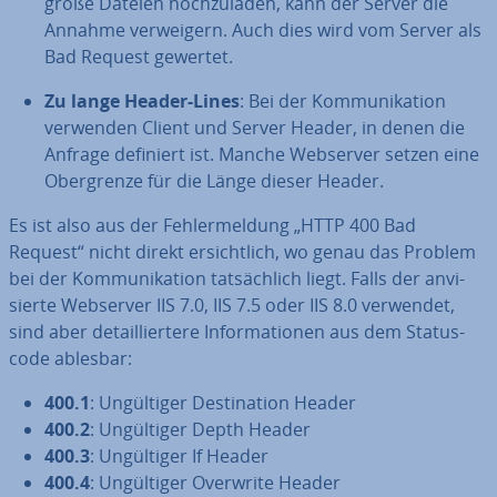
große Dateien hoch­zu­la­den, kann der Server die
Annahme ver­wei­gern. Auch dies wird vom Server als
Bad Request gewertet.
Zu lange Header-Lines
: Bei der Kom­mu­ni­ka­ti­on
verwenden Client und Server Header, in denen die
Anfrage definiert ist. Manche Webserver setzen eine
Ober­gren­ze für die Länge dieser Header.
Es ist also aus der Feh­ler­mel­dung „HTTP 400 Bad
Request“ nicht direkt er­sicht­lich, wo genau das Problem
bei der Kom­mu­ni­ka­ti­on tat­säch­lich liegt. Falls der an­vi­
sier­te Webserver IIS 7.0, IIS 7.5 oder IIS 8.0 verwendet,
sind aber de­tail­lier­te­re In­for­ma­tio­nen aus dem Sta­tus­
code ablesbar:
400.1
: Un­gül­ti­ger De­sti­na­ti­on Header
400.2
: Un­gül­ti­ger Depth Header
400.3
: Un­gül­ti­ger If Header
400.4
: Un­gül­ti­ger Overwrite Header