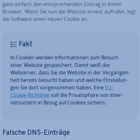
ganz einfach den ent­spre­chen­den Eintrag in Ihrem
Browser. Wenn Sie nun die Website erneut aufrufen, legt
die Software einen neuen Cookie an.
Fakt
In Cookies werden In­for­ma­tio­nen zum Besuch
einer Website ge­spei­chert. Damit weiß der
Webserver, dass Sie die Website in der Ver­gan­gen­
heit bereits besucht haben und welche Ein­stel­lun­
gen Sie dort vor­ge­nom­men haben. Eine
EU-
Cookie-Richt­li­nie
soll die Pri­vat­sphä­re von In­ter­
net­nut­zern in Bezug auf Cookies sichern.
Falsche DNS-Einträge