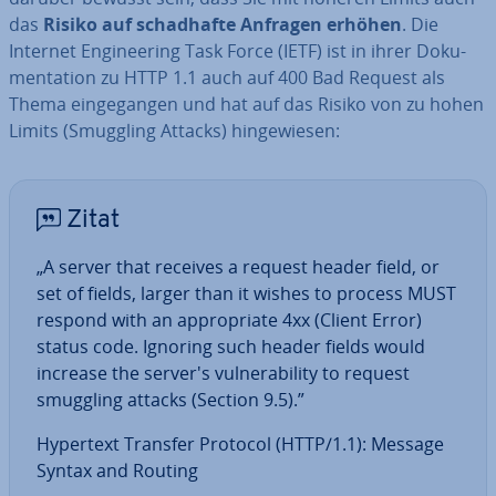
das
Risiko auf schad­haf­te Anfragen erhöhen
. Die
Internet En­gi­nee­ring Task Force (IETF) ist in ihrer Do­ku­
men­ta­ti­on zu HTTP 1.1 auch auf 400 Bad Request als
Thema ein­ge­gan­gen und hat auf das Risiko von zu hohen
Limits (Smuggling Attacks) hin­ge­wie­sen:
Zitat
„A server that receives a request header field, or
set of fields, larger than it wishes to process MUST
respond with an ap­pro­pria­te 4xx (Client Error)
status code. Ignoring such header fields would
increase the server's vul­nerabi­li­ty to request
smuggling attacks (Section 9.5).”
Hypertext Transfer Protocol (HTTP/1.1): Message
Syntax and Routing