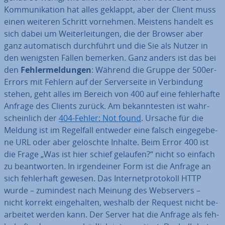
Kom­mu­ni­ka­ti­on hat alles geklappt, aber der Client muss
einen weiteren Schritt vornehmen. Meistens handelt es
sich dabei um Wei­ter­lei­tun­gen, die der Browser aber
ganz au­to­ma­tisch durch­führt und die Sie als Nutzer in
den wenigsten Fällen bemerken. Ganz anders ist das bei
den
Feh­ler­mel­dun­gen
: Während die Gruppe der 500er-
Errors mit Fehlern auf der Ser­ver­sei­te in Ver­bin­dung
stehen, geht alles im Bereich von 400 auf eine feh­ler­haf­te
Anfrage des Clients zurück. Am be­kann­tes­ten ist wahr­
schein­lich der
404-Fehler: Not found
. Ursache für die
Meldung ist im Regelfall entweder eine falsch ein­ge­ge­be­
ne URL oder aber gelöschte Inhalte. Beim Error 400 ist
die Frage „Was ist hier schief gelaufen?“ nicht so einfach
zu be­ant­wor­ten. In ir­gend­ei­ner Form ist die Anfrage an
sich feh­ler­haft gewesen. Das In­ter­net­pro­to­koll HTTP
wurde – zumindest nach Meinung des Web­ser­vers –
nicht korrekt ein­ge­hal­ten, weshalb der Request nicht be­
ar­bei­tet werden kann. Der Server hat die Anfrage als feh­