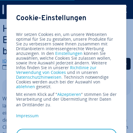
Digital Guide
Cookie-Einstellungen
Zum Haupt­in­halt springen
HTTP 400 (Bad Request):
Wir setzen Cookies ein, um unsere Webseiten
Bedeutung und Feh­ler­be­he­
optimal für Sie zu gestalten, unsere Produkte für
Sie zu verbessern sowie Ihnen zusammen mit
Drittanbietern interessengerechte Werbung
bung
anzuzeigen. In den
Einstellungen
können Sie
auswählen, welche Cookies Sie zulassen wollen,
IONOS Redaktion
Auf Facebook teilen
Auf Twitter teilen
Auf LinkedIn tei
sowie Ihre Auswahl jederzeit ändern. Weitere
16.08.2019
Infos finden Sie in unserer
Richtlinie zur
Verwendung von Cookies
und in unseren
Datenschutzhinweisen
. Technisch notwendige
Cookies werden auch bei der Auswahl von
ablehnen
gesetzt.
In­halts­ver­zeich­nis
Mit einem Klick auf "
Akzeptieren
" stimmen Sie der
Wenn Sie täglich im Internet surfen, läuft nicht immer
Verarbeitung und der Übermittlung Ihrer Daten
an Drittländer zu.
läuft alles so, wie es soll. Ge­le­gent­lich zeigt Ihr Browser
einen Sta­tus­code statt des ge­wünsch­ten Inhalts an. Bei
Impressum
der Kom­mu­ni­ka­ti­on zwischen dem Webserver und dem
Client – also Ihrem Browser – werden zwar grund­sätz­lich