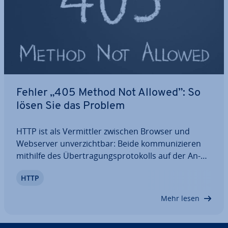
Fehler „405 Method Not Allowed”: So
lösen Sie das Problem
HTTP ist als Ver­mitt­ler zwischen Browser und
Webserver un­ver­zicht­bar: Beide kom­mu­ni­zie­ren
mithilfe des Über­tra­gungs­pro­to­kolls auf der An­
wen­dungs­schicht mit­ein­an­der und nutzen dabei
HTTP
ver­schie­de­ne Nach­rich­ten-Typen. Mit einem HTTP-
Request kann der Browser bei­spiels­wei­se eine…
Mehr lesen