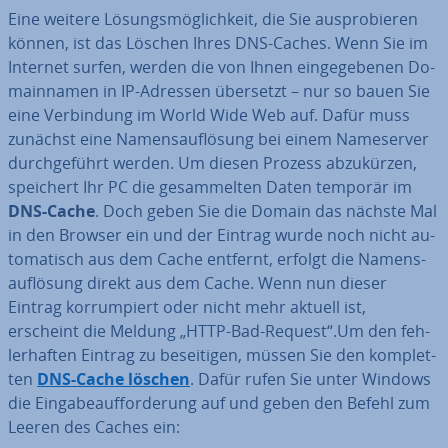
Eine weitere Lö­sungs­mög­lich­keit, die Sie aus­pro­bie­ren
können, ist das Löschen Ihres DNS-Caches. Wenn Sie im
Internet surfen, werden die von Ihnen ein­ge­ge­be­nen Do­
main­na­men in IP-Adressen übersetzt – nur so bauen Sie
eine Ver­bin­dung im World Wide Web auf. Dafür muss
zunächst eine Na­mens­auf­lö­sung bei einem Name­ser­ver
durch­ge­führt werden. Um diesen Prozess ab­zu­kür­zen,
speichert Ihr PC die ge­sam­mel­ten Daten temporär im
DNS-Cache
. Doch geben Sie die Domain das nächste Mal
in den Browser ein und der Eintrag wurde noch nicht au­
to­ma­tisch aus dem Cache entfernt, erfolgt die Na­mens­
auf­lö­sung direkt aus dem Cache. Wenn nun dieser
Eintrag kor­rum­piert oder nicht mehr aktuell ist,
erscheint die Meldung „HTTP-Bad-Request“.Um den feh­
ler­haf­ten Eintrag zu be­sei­ti­gen, müssen Sie den kom­plet­
ten
DNS-Cache löschen
. Dafür rufen Sie unter Windows
die Ein­ga­be­auf­for­de­rung auf und geben den Befehl zum
Leeren des Caches ein: