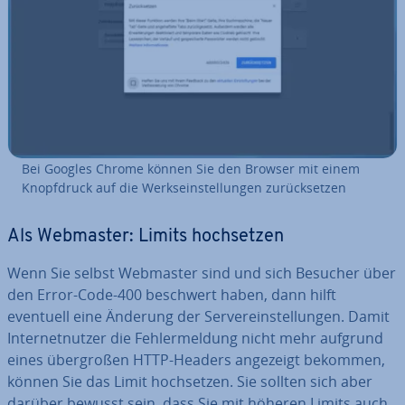
Bei Googles Chrome können Sie den Browser mit einem
Knopf­druck auf die Werks­ein­stel­lun­gen zu­rück­set­zen
Als Webmaster: Limits hoch­set­zen
Wenn Sie selbst Webmaster sind und sich Besucher über
den Error-Code-400 beschwert haben, dann hilft
eventuell eine Änderung der Ser­ver­ein­stel­lun­gen. Damit
In­ter­net­nut­zer die Feh­ler­mel­dung nicht mehr aufgrund
eines über­gro­ßen HTTP-Headers angezeigt bekommen,
können Sie das Limit hoch­set­zen. Sie sollten sich aber
darüber bewusst sein, dass Sie mit höheren Limits auch