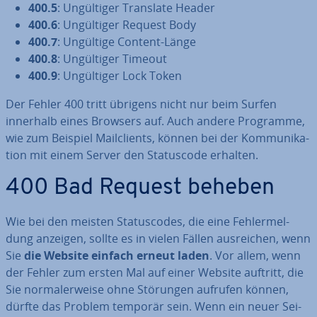
400.5
: Un­gül­ti­ger Translate Header
400.6
: Un­gül­ti­ger Request Body
400.7
: Ungültige Content-Länge
400.8
: Un­gül­ti­ger Timeout
400.9
: Un­gül­ti­ger Lock Token
Der Fehler 400 tritt übrigens nicht nur beim Surfen
innerhalb eines Browsers auf. Auch andere Programme,
wie zum Beispiel Mail­cli­ents, können bei der Kom­mu­ni­ka­
ti­on mit einem Server den Sta­tus­code erhalten.
400 Bad Request beheben
Wie bei den meisten Sta­tus­codes, die eine Feh­ler­mel­
dung anzeigen, sollte es in vielen Fällen aus­rei­chen, wenn
Sie
die Website einfach erneut laden
. Vor allem, wenn
der Fehler zum ersten Mal auf einer Website auftritt, die
Sie nor­ma­ler­wei­se ohne Störungen aufrufen können,
dürfte das Problem temporär sein. Wenn ein neuer Sei­