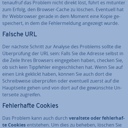
ten­auf­ruf das Problem nicht direkt löst, führt es mitunter
zum Erfolg, den Browser-Cache zu löschen. Eventuell hat
Ihr Web­brow­ser gerade in dem Moment eine Kopie ge­
spei­chert, in dem die Feh­ler­mel­dung angezeigt wurde.
Falsche URL
Der nächste Schritt zur Analyse des Problems sollte die
Über­prü­fung der URL sein: Falls Sie die Adresse selbst in
die Zeile Ihres Browsers ein­ge­ge­ben haben, checken Sie,
ob sich kein Tipp­feh­ler ein­ge­schli­chen hat. Wenn Sie auf
einen Link geklickt haben, können Sie auch dort die
Schreib­wei­se über­prü­fen oder eventuell zuerst auf die
Haupt­sei­te gehen und von dort auf die ge­wünsch­te Un­
ter­sei­te zugreifen.
Feh­ler­haf­te Cookies
Das Problem kann auch durch
veraltete oder feh­ler­haf­
te Cookies
entstehen. Um dies zu beheben, löschen Sie