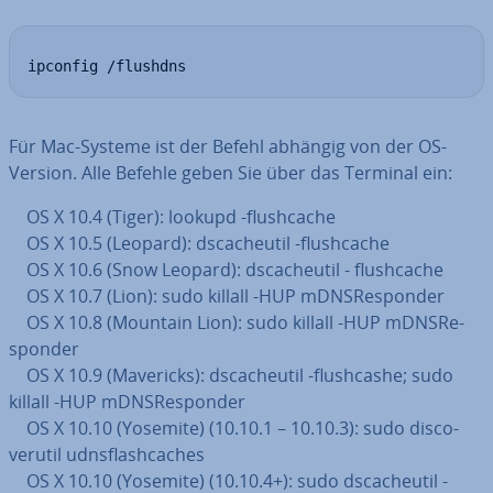
ipconfig /flushdns
Für Mac-Systeme ist der Befehl abhängig von der OS-
Version. Alle Befehle geben Sie über das Terminal ein:
OS X 10.4 (Tiger): lookupd -flush­cache
OS X 10.5 (Leopard): ds­cacheu­til -flush­cache
OS X 10.6 (Snow Leopard): ds­cacheu­til - flush­cache
OS X 10.7 (Lion): sudo killall -HUP mDNS­Re­spon­der
OS X 10.8 (Mountain Lion): sudo killall -HUP mDNS­Re­
spon­der
OS X 10.9 (Mavericks): ds­cacheu­til -flush­cas­he; sudo
killall -HUP mDNS­Re­spon­der
OS X 10.10 (Yosemite) (10.10.1 – 10.10.3): sudo dis­co­
veru­til udns­flash­caches
OS X 10.10 (Yosemite) (10.10.4+): sudo ds­cacheu­til -