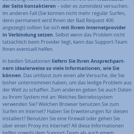
der Seite kon­tak­tie­ren
– oder es zumindest versuchen.
Im anderen Fall (Sie können nicht mehr regulär Surfen,
denn permanent wird Ihnen der Bad Request 400
angezeigt) sollten Sie sich
mit Ihrem In­ter­net­pro­vi­der
in Ver­bin­dung setzen
. Selbst wenn das Problem nicht
tat­säch­lich beim Provider liegt, kann das Support-Team
Ihnen eventuell helfen.
In beiden Si­tua­tio­nen
liefern Sie Ihren An­sprech­part­
nern idea­ler­wei­se so viele In­for­ma­tio­nen, wie Sie
können
. Das umfasst zum einen alle Versuche, die Sie
bisher un­ter­nom­men haben, um das leidige Problem aus
der Welt zu schaffen. Zum anderen geben Sie auch Daten
zu Ihrem System mit an: Welches Be­triebs­sys­tem
verwenden Sie? Welchen Browser benutzen Sie zum
Surfen im Internet? Haben Sie Er­wei­te­run­gen für diesen
in­stal­liert? Benutzen Sie eine Firewall oder gehen Sie
über einen Proxy ins Internet? All diese In­for­ma­tio­nen
helfen sowohl dem Support-Team als auch einem