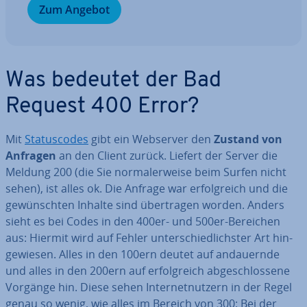
Zum Angebot
Was bedeutet der Bad
Request 400 Error?
Mit
Sta­tus­codes
gibt ein Webserver den
Zustand von
Anfragen
an den Client zurück. Liefert der Server die
Meldung 200 (die Sie nor­ma­ler­wei­se beim Surfen nicht
sehen), ist alles ok. Die Anfrage war er­folg­reich und die
ge­wünsch­ten Inhalte sind über­tra­gen worden. Anders
sieht es bei Codes in den 400er- und 500er-Bereichen
aus: Hiermit wird auf Fehler un­ter­schied­lichs­ter Art hin­
ge­wie­sen. Alles in den 100ern deutet auf an­dau­ern­de
und alles in den 200ern auf er­folg­reich ab­ge­schlos­se­ne
Vorgänge hin. Diese sehen In­ter­net­nut­zern in der Regel
genau so wenig, wie alles im Bereich von 300: Bei der