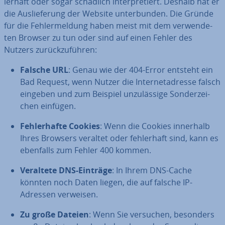
ler­haft oder sogar schädlich in­ter­pre­tiert. Deshalb hat er
die Aus­lie­fe­rung der Website un­ter­bun­den. Die Gründe
für die Feh­ler­mel­dung haben meist mit dem ver­wen­de­
ten Browser zu tun oder sind auf einen Fehler des
Nutzers zu­rück­zu­füh­ren:
Falsche URL
: Genau wie der 404-Error entsteht ein
Bad Request, wenn Nutzer die In­ter­net­adres­se falsch
eingeben und zum Beispiel un­zu­läs­si­ge Son­der­zei­
chen einfügen.
Feh­ler­haf­te Cookies
: Wenn die Cookies innerhalb
Ihres Browsers veraltet oder feh­ler­haft sind, kann es
ebenfalls zum Fehler 400 kommen.
Veraltete DNS-Einträge
: In Ihrem DNS-Cache
könnten noch Daten liegen, die auf falsche IP-
Adressen verweisen.
Zu große Dateien
: Wenn Sie versuchen, besonders