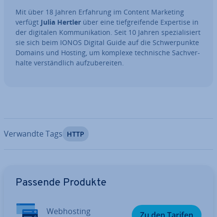
Mit über 18 Jahren Erfahrung im Content Marketing
verfügt
Julia Hertler
über eine tief­grei­fen­de Expertise in
der digitalen Kom­mu­ni­ka­ti­on. Seit 10 Jahren spe­zia­li­siert
sie sich beim IONOS Digital Guide auf die Schwer­punk­te
Domains und Hosting, um komplexe tech­ni­sche Sach­ver­
hal­te ver­ständ­lich auf­zu­be­rei­ten.
Verwandte Tags
HTTP
Zum Hauptmenü
Passende Produkte
Web­hos­ting
Zu den Tarifen