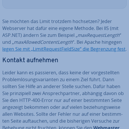
Sie möchten das Limit trotzdem hoch­set­zen? Jeder
Webserver hat dafür eine eigene Methode. Bei IIS (mit
ASP.NET) ändern Sie zum Beispiel „
max­Re­quest­Length
“
und „
max­All­o­wed­Con­tent­Length
“. Bei Apache hingegen
legen Sie mit „Li­mit­Re­quest­FieldSi­ze“ die Be­gren­zung fest
.
Kontakt aufnehmen
Leider kann es passieren, dass keine der vor­ge­stell­ten
Pro­blem­lö­sungs­va­ri­an­ten zu einem Ziel führt. Dann
sollten Sie Hilfe an anderer Stelle suchen. Dafür haben
Sie prin­zi­pi­ell zwei An­sprech­part­ner, abhängig davon ob
Sie den HTTP-400-Error nur auf einer be­stimm­ten Seite
angezeigt bekommen oder auf vielen be­zie­hungs­wei­se
allen Websites. Sollte der Fehler nur auf einer be­stimm­
ten Seite auf­tau­chen, und die bis­he­ri­gen Versuche zur
Behebung nicht fruchten, können Sie den
Webmaster