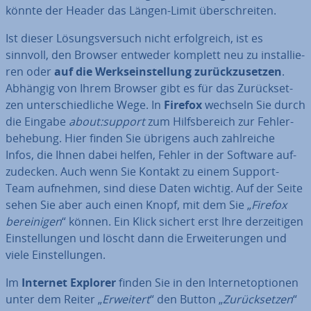
könnte der Header das Längen-Limit über­schrei­ten.
Ist dieser Lö­sungs­ver­such nicht er­folg­reich, ist es
sinnvoll, den Browser entweder komplett neu zu in­stal­lie­
ren oder
auf die Werks­ein­stel­lung zu­rück­zu­set­zen
.
Abhängig von Ihrem Browser gibt es für das Zu­rück­set­
zen un­ter­schied­li­che Wege. In
Firefox
wechseln Sie durch
die Eingabe
about:support
zum Hilfs­be­reich zur Feh­ler­
be­he­bung. Hier finden Sie übrigens auch zahl­rei­che
Infos, die Ihnen dabei helfen, Fehler in der Software auf­
zu­de­cken. Auch wenn Sie Kontakt zu einem Support-
Team aufnehmen, sind diese Daten wichtig. Auf der Seite
sehen Sie aber auch einen Knopf, mit dem Sie „
Firefox
be­rei­ni­gen
“ können. Ein Klick sichert erst Ihre der­zei­ti­gen
Ein­stel­lun­gen und löscht dann die Er­wei­te­run­gen und
viele Ein­stel­lun­gen.
Im
Internet Explorer
finden Sie in den In­ter­net­op­tio­nen
unter dem Reiter „
Erweitert
“ den Button „
Zu­rück­set­zen
“