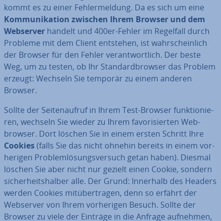
kommt es zu einer Feh­ler­mel­dung. Da es sich um eine
Kom­mu­ni­ka­ti­on zwischen Ihrem Browser und dem
Webserver
handelt und 400er-Fehler im Regelfall durch
Probleme mit dem Client entstehen, ist wahr­schein­lich
der Browser für den Fehler ver­ant­wort­lich. Der beste
Weg, um zu testen, ob Ihr Stan­dard­brow­ser das Problem
erzeugt: Wechseln Sie temporär zu einem anderen
Browser.
Sollte der Sei­ten­auf­ruf in Ihrem Test-Browser funk­tio­nie­
ren, wechseln Sie wieder zu Ihrem fa­vo­ri­sier­ten Web­
brow­ser. Dort löschen Sie in einem ersten Schritt Ihre
Cookies
(falls Sie das nicht ohnehin bereits in einem vor­
he­ri­gen Pro­blem­lö­sungs­ver­such getan haben). Diesmal
löschen Sie aber nicht nur gezielt einen Cookie, sondern
si­cher­heits­hal­ber alle. Der Grund: Innerhalb des Headers
werden Cookies mit­über­tra­gen, denn so erfährt der
Webserver von Ihrem vor­he­ri­gen Besuch. Sollte der
Browser zu viele der Einträge in die Anfrage aufnehmen,