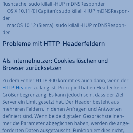
flush­cache; sudo killall -HUP mDNS­Re­spon­der
OS X 10.11 (El Capitan): sudo killall -HUP mDNS­Re­spon­
der
macOS 10.12 (Sierra): sudo killall -HUP mDNS­Re­spon­
der
Probleme mit HTTP-Head­er­fel­dern
Als In­ter­net­nut­zer: Cookies löschen und
Browser zu­rück­set­zen
Zu dem Fehler HTTP 400 kommt es auch dann, wenn der
HTTP-Header
zu lang ist. Prin­zi­pi­ell haben Header keine
Grö­ßen­be­gren­zung. Es kann jedoch sein, dass der Ziel-
Server ein Limit gesetzt hat. Der Header besteht aus
mehreren Feldern, in denen Anfragen und Antworten
definiert sind. Wenn beide digitalen Ge­sprächs­teil­neh­
mer die Parameter ab­ge­gli­chen haben, werden die an­ge­
for­der­ten Daten aus­ge­tauscht. Funk­tio­niert dies nicht,