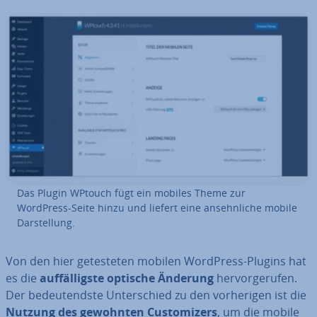
Das Plugin WPtouch fügt ein mobiles Theme zur
WordPress-Seite hinzu und liefert eine an­sehn­li­che mobile
Dar­stel­lung.
Von den hier ge­tes­te­ten mobilen WordPress-Plugins hat
es die
auf­fäl­ligs­te optische Änderung
her­vor­ge­ru­fen.
Der be­deu­tends­te Un­ter­schied zu den vor­he­ri­gen ist die
Nutzung des
gewohnten Cus­to­mi­zers
, um die mobile