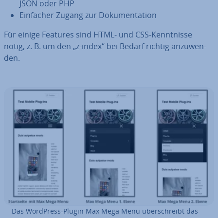
JSON oder PHP
Einfacher Zugang zur Do­ku­men­ta­ti­on
Für einige Features sind HTML- und CSS-Kennt­nis­se
nötig, z. B. um den „z-index“ bei Bedarf richtig an­zu­wen­
den.
Das WordPress-Plugin Max Mega Menu über­schreibt das