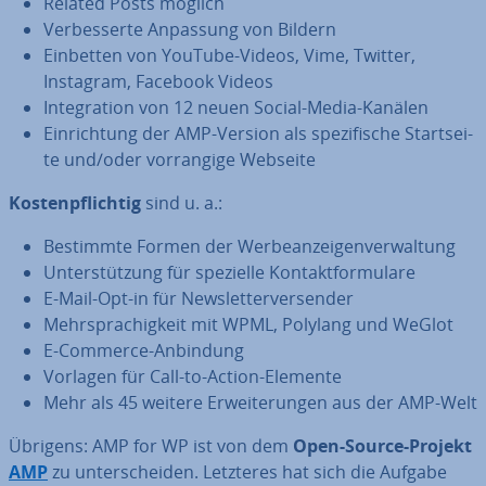
Related Posts möglich
Ver­bes­ser­te Anpassung von Bildern
Einbetten von YouTube-Videos, Vime, Twitter,
Instagram, Facebook Videos
In­te­gra­ti­on von 12 neuen Social-Media-Kanälen
Ein­rich­tung der AMP-Version als spe­zi­fi­sche Start­sei­
te und/oder vor­ran­gi­ge Webseite
Kos­ten­pflich­tig
sind u. a.:
Bestimmte Formen der Wer­be­an­zei­gen­ver­wal­tung
Un­ter­stüt­zung für spezielle Kon­takt­for­mu­la­re
E-Mail-Opt-in für News­let­ter­ver­sen­der
Mehr­spra­chig­keit mit WPML, Polylang und WeGlot
E-Commerce-Anbindung
Vorlagen für Call-to-Action-Elemente
Mehr als 45 weitere Er­wei­te­run­gen aus der AMP-Welt
Übrigens: AMP for WP ist von dem
Open-Source-Projekt
AMP
zu un­ter­schei­den. Letzteres hat sich die Aufgabe