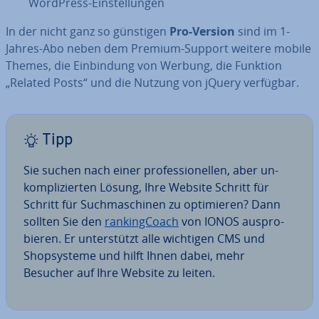
WordPress-Ein­stel­lun­gen
In der nicht ganz so günstigen
Pro-Version
sind im 1-
Jahres-Abo neben dem Premium-Support weitere mobile
Themes, die Ein­bin­dung von Werbung, die Funktion
„Related Posts“ und die Nutzung von jQuery verfügbar.
Tipp
Sie suchen nach einer pro­fes­sio­nel­len, aber un­
kom­pli­zier­ten Lösung, Ihre Website Schritt für
Schritt für Such­ma­schi­nen zu op­ti­mie­ren? Dann
sollten Sie den
ran­king­Coach
von IONOS aus­pro­
bie­ren. Er un­ter­stützt alle wichtigen CMS und
Shop­sys­te­me und hilft Ihnen dabei, mehr
Besucher auf Ihre Website zu leiten.