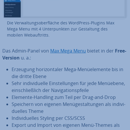
Die Ver­wal­tungs­ober­flä­che des WordPress-Plugins Max
Mega Menu mit 4 Un­ter­punk­ten zur Ge­stal­tung des
mobilen Web­auf­tritts.
Das Admin-Panel von
Max Mega Menu
bietet in der
Free-
Version
u. a.:
Erzeugung ho­ri­zon­ta­ler Mega-Me­nü­ele­men­te bis in
die dritte Ebene
Sehr in­di­vi­du­el­le Ein­stel­lun­gen für jede Menüebene,
ein­schließ­lich der Na­vi­ga­ti­ons­pfei­le
Elemente-Handling zum Teil per Drag-and-Drop
Speichern von eigenen Me­nü­ge­stal­tun­gen als in­di­vi­
du­el­les Theme
In­di­vi­du­el­les Styling per CSS/SCSS
Export und Import von eigenen Menü-Themes als