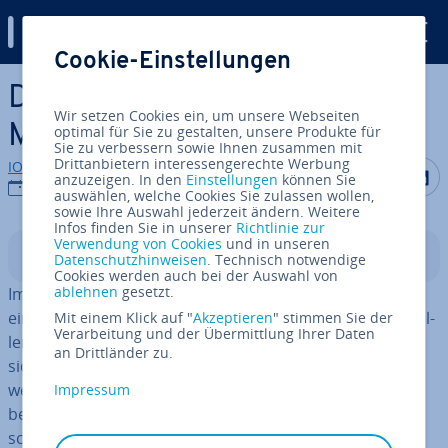
Digital Guide
Cookie-Einstellungen
Zum Haupt­in­halt springen
Die besten WordPress-
Wir setzen Cookies ein, um unsere Webseiten
Mobile-Plugins
optimal für Sie zu gestalten, unsere Produkte für
Sie zu verbessern sowie Ihnen zusammen mit
Drittanbietern interessengerechte Werbung
IONOS Redaktion
Auf Facebo
Auf Tw
A
anzuzeigen. In den
Einstellungen
können Sie
21.06.2022
auswählen, welche Cookies Sie zulassen wollen,
sowie Ihre Auswahl jederzeit ändern. Weitere
Infos finden Sie in unserer
Richtlinie zur
Verwendung von Cookies
und in unseren
In­halts­ver­zeich­nis
Datenschutzhinweisen
. Technisch notwendige
Cookies werden auch bei der Auswahl von
ablehnen
gesetzt.
Im Sinne des
Mobile-First-Ansatzes im Webdesign
wird
ein re­spon­si­ver Web­auf­tritt immer wichtiger. Mit spe­zi­el­
Mit einem Klick auf "
Akzeptieren
" stimmen Sie der
Verarbeitung und der Übermittlung Ihrer Daten
len WordPress-Plugins für die mobile Dar­stel­lung lässt
an Drittländer zu.
sich eine solche Dar­stel­lung auf Handy und Co. in
wenigen Schritten umsetzen. Wir haben uns einige der
Impressum
be­lieb­tes­ten WordPress-Mobile-Plugins genauer an­ge­
schaut.