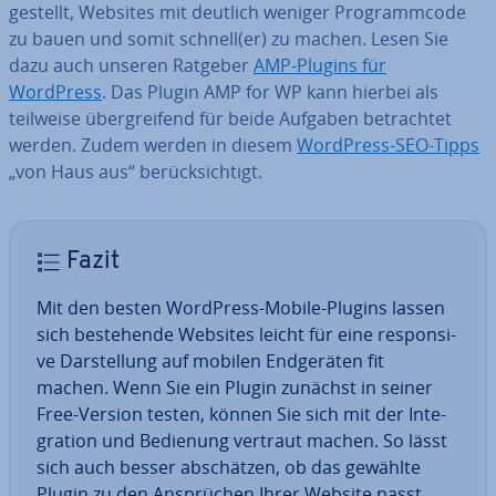
gestellt, Websites mit deutlich weniger Pro­gramm­code
zu bauen und somit schnell(er) zu machen. Lesen Sie
dazu auch unseren Ratgeber
AMP-Plugins für
WordPress
. Das Plugin AMP for WP kann hierbei als
teilweise über­grei­fend für beide Aufgaben be­trach­tet
werden. Zudem werden in diesem
WordPress-SEO-Tipps
„von Haus aus“ be­rück­sich­tigt.
Fazit
Mit den besten WordPress-Mobile-Plugins lassen
sich be­stehen­de Websites leicht für eine re­spon­si­
ve Dar­stel­lung auf mobilen End­ge­rä­ten fit
machen. Wenn Sie ein Plugin zunächst in seiner
Free-Version testen, können Sie sich mit der In­te­
gra­ti­on und Bedienung vertraut machen. So lässt
sich auch besser ab­schät­zen, ob das gewählte
Plugin zu den An­sprü­chen Ihrer Website passt.