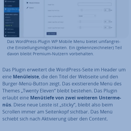
Das WordPress-Plugin WP Mobile Menu bietet um­fang­rei­
che Ein­stel­lungs­mög­lich­kei­ten. Ein (ge­kenn­zeich­ne­ter) Teil
davon bleibt Premium-Nutzern vor­be­hal­ten.
Das Plugin erweitert die WordPress-Seite im Header um
eine
Me­nü­leis­te
, die den Titel der Webseite und den
Burger-Menü-Button zeigt. Das exis­tie­ren­de Menü des
Themes „Twenty Eleven“ bleibt bestehen. Das Plugin
erlaubt eine
Menütiefe von zwei weiteren Un­ter­me­
nüs
. Diese neue Leiste ist „sticky“, bleibt also beim
Scrollen immer am Sei­ten­kopf sichtbar. Das Menü
schiebt sich nach Ak­ti­vie­rung über den Content.