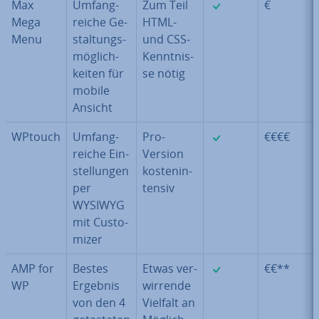
✓
Max
Um­fang­
Zum Teil
€
Mega
rei­che Ge­
HTML-
Menu
stal­tungs­
und CSS-
mög­lich­
Kennt­nis­
kei­ten für
se nötig
mobile
Ansicht
✓
WPtouch
Um­fang­
Pro-
€€€€
rei­che Ein­
Version
stel­lun­gen
kos­ten­in­
per
ten­siv
WYSIWYG
mit Cus­to­
mi­zer
✓
AMP for
Bestes
Etwas ver­
€€**
WP
Ergebnis
wir­ren­de
von den 4
Vielfalt an