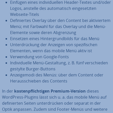
Einfügen eines in­di­vi­du­el­len Header-Textes und/oder
Logos, anstelle des au­to­ma­tisch ein­ge­setz­ten
Webseite-Titels
De­fi­nier­tes Overlay über den Content bei ak­ti­vier­tem
Menü; mit Farbwahl für das Overlay und die Menü-
Elemente sowie deren Ab­gren­zung
Einsetzen eines Hin­ter­grund­bilds für das Menü
Un­ter­drü­ckung der Anzeigen von spe­zi­fi­schen
Elementen, wenn das mobile Menü aktiv ist
Ver­wen­dung von Google-Fonts
In­di­vi­du­el­le Menü-Ge­stal­tung, z. B. fünf ver­schie­den
gestylte Burger-Buttons
An­zei­ge­mo­di des Menüs: über dem Content oder
Her­aus­schie­ben des Contents
In der
kos­ten­pflich­ti­gen Premium-Version
dieses
WordPress-Plugins lässt sich u. a. das mobile Menü auf
de­fi­nier­ten Seiten un­ter­drü­cken oder separat in der
Optik anpassen. Zudem sind Footer-Menüs und weitere