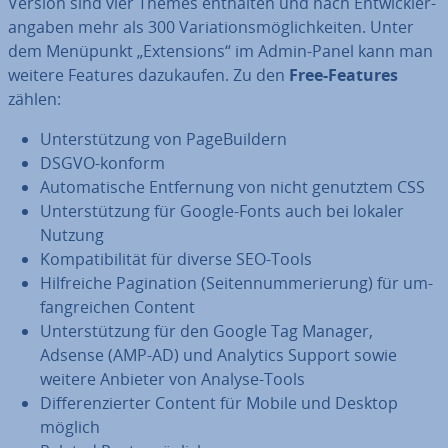
Version sind vier Themes enthalten und nach Ent­wick­ler­
an­ga­ben mehr als 300 Va­ria­ti­ons­mög­lich­kei­ten. Unter
dem Menüpunkt „Ex­ten­si­ons“ im Admin-Panel kann man
weitere Features da­zu­kau­fen. Zu den
Free-Features
zählen:
Un­ter­stüt­zung von Pa­ge­Buil­dern
DSGVO-konform
Au­to­ma­ti­sche Ent­fer­nung von nicht genutztem CSS
Un­ter­stüt­zung für Google-Fonts auch bei lokaler
Nutzung
Kom­pa­ti­bi­li­tät für diverse SEO-Tools
Hilf­rei­che Pa­gi­na­ti­on (Sei­ten­num­me­rie­rung) für um­
fang­rei­chen Content
Un­ter­stüt­zung für den Google Tag Manager,
Adsense (AMP-AD) und Analytics Support sowie
weitere Anbieter von Analyse-Tools
Dif­fe­ren­zier­ter Content für Mobile und Desktop
möglich