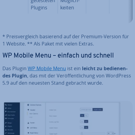
ge­tes­te­ten
Mög­lich­
Plugins
kei­ten
* Preis­ver­gleich basierend auf der Premium-Version für
1 Website. ** Als Paket mit vielen Extras.
WP Mobile Menu – einfach und schnell
Das Plugin
WP Mobile Menu
ist ein
leicht zu be­die­nen­
des Plugin
, das mit der Ver­öf­fent­li­chung von WordPress
5.9 auf den neuesten Stand gebracht wurde.