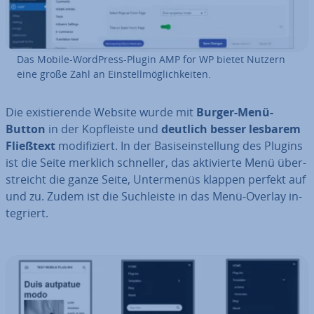
Das Mobile-WordPress-Plugin AMP for WP bietet Nutzern
eine große Zahl an Ein­stell­mög­lich­kei­ten.
Die exis­tie­ren­de Website wurde mit
Burger-Menü-
Button
in der Kopf­leis­te und
deutlich besser lesbarem
Fließtext
mo­di­fi­ziert. In der Ba­sis­ein­stel­lung des Plugins
ist die Seite merklich schneller, das ak­ti­vier­te Menü über­
streicht die ganze Seite, Un­ter­me­nüs klappen perfekt auf
und zu. Zudem ist die Such­leis­te in das Menü-Overlay in­
te­griert.