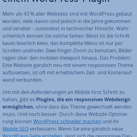
Mehr als 43 % aller Websites sind mit WordPress gebaut
worden, viele davon sind jedoch in die Jahre gekommen
und veraltet – zumindest in tech­ni­scher Hinsicht. Wahr­
schein­lich kennen Sie solche Seiten: Meist ist die Schrift
kaum leserlich klein, das komplette Menü ist nur per
Scrollen und/oder Zwei-Finger-Zoom zu benutzen, Bilder
ragen über den mobilen Viewport hinaus. Das Problem:
Eine Website gänzlich neu mit einem re­spon­si­ven Theme
auf­zu­set­zen, ist oft mit er­heb­li­chem Zeit- und Kos­ten­auf­
wand verbunden.
Um mit den An­for­de­run­gen an Mobile First Schritt zu
halten, gibt es
Plugins, die ein re­spon­si­ves Webdesign
er­mög­li­chen
, ohne dass das Theme ge­wech­selt werden
muss. Und noch besser: Durch diese Website-Op­ti­mie­
rung können
WordPress schneller machen
und ihr
Mobile SEO
ver­bes­sern. Wenn Sie eine gänzlich neue
WordPress-Seite erstellen
, lässt sich die re­spon­si­ve Dar­