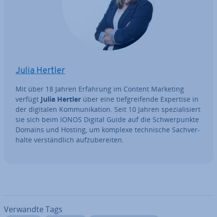
Julia Hertler
Mit über 18 Jahren Erfahrung im Content Marketing
verfügt
Julia Hertler
über eine tief­grei­fen­de Expertise in
der digitalen Kom­mu­ni­ka­ti­on. Seit 10 Jahren spe­zia­li­siert
sie sich beim IONOS Digital Guide auf die Schwer­punk­te
Domains und Hosting, um komplexe tech­ni­sche Sach­ver­
hal­te ver­ständ­lich auf­zu­be­rei­ten.
Verwandte Tags