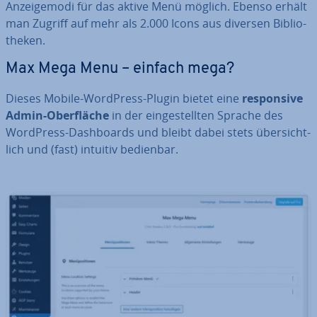
An­zei­ge­mo­di für das aktive Menü möglich. Ebenso erhält
man Zugriff auf mehr als 2.000 Icons aus diversen Bi­blio­
the­ken.
Max Mega Menu – einfach mega?
Dieses Mobile-WordPress-Plugin bietet eine
re­spon­si­ve
Admin-Ober­flä­che
in der ein­ge­stell­ten Sprache des
WordPress-Da­sh­boards und bleibt dabei stets über­sicht­
lich und (fast) intuitiv bedienbar.