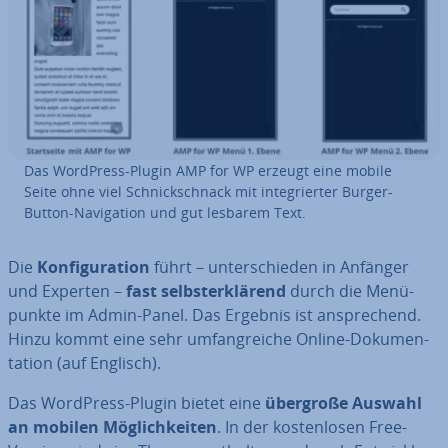
Das WordPress-Plugin AMP for WP erzeugt eine mobile
Seite ohne viel Schnick­schnack mit in­te­grier­ter Burger-
Button-Na­vi­ga­ti­on und gut lesbarem Text.
Die
Kon­fi­gu­ra­ti­on
führt – un­ter­schie­den in Anfänger
und Experten –
fast selbst­er­klä­rend
durch die Me­nü­
punk­te im Admin-Panel. Das Ergebnis ist an­spre­chend.
Hinzu kommt eine sehr um­fang­rei­che Online-Do­ku­men­
ta­ti­on (auf Englisch).
Das WordPress-Plugin bietet eine
übergroße Auswahl
an mobilen Mög­lich­kei­ten
. In der kos­ten­lo­sen Free-