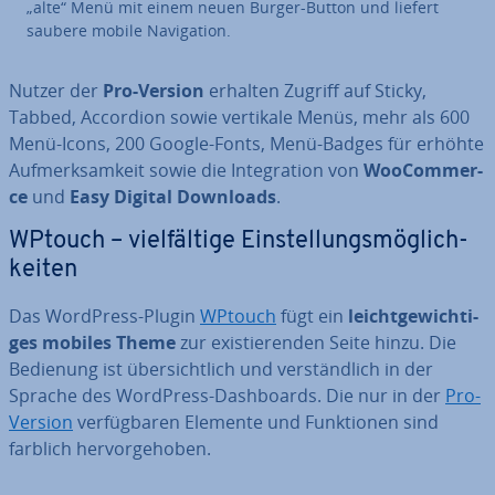
„alte“ Menü mit einem neuen Burger-Button und liefert
saubere mobile Na­vi­ga­ti­on.
Nutzer der
Pro-Version
erhalten Zugriff auf Sticky,
Tabbed, Accordion sowie vertikale Menüs, mehr als 600
Menü-Icons, 200 Google-Fonts, Menü-Badges für erhöhte
Auf­merk­sam­keit sowie die In­te­gra­ti­on von
Woo­Com­mer­
ce
und
Easy Digital Downloads
.
WPtouch – viel­fäl­ti­ge Ein­stel­lungs­mög­lich­
kei­ten
Das WordPress-Plugin
WPtouch
fügt ein
leicht­ge­wich­ti­
ges mobiles Theme
zur exis­tie­ren­den Seite hinzu. Die
Bedienung ist über­sicht­lich und ver­ständ­lich in der
Sprache des WordPress-Da­sh­boards. Die nur in der
Pro-
Version
ver­füg­ba­ren Elemente und Funk­tio­nen sind
farblich her­vor­ge­ho­ben.