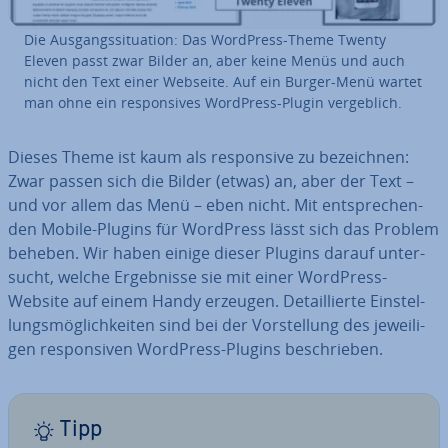
Die Aus­gangs­si­tua­ti­on: Das WordPress-Theme Twenty
Eleven passt zwar Bilder an, aber keine Menüs und auch
nicht den Text einer Webseite. Auf ein Burger-Menü wartet
man ohne ein re­spon­si­ves WordPress-Plugin ver­geb­lich.
Dieses Theme ist kaum als re­spon­si­ve zu be­zeich­nen:
Zwar passen sich die Bilder (etwas) an, aber der Text –
und vor allem das Menü – eben nicht. Mit ent­spre­chen­
den Mobile-Plugins für WordPress lässt sich das Problem
beheben. Wir haben einige dieser Plugins darauf un­ter­
sucht, welche Er­geb­nis­se sie mit einer WordPress-
Website auf einem Handy erzeugen. De­tail­lier­te Ein­stel­
lungs­mög­lich­kei­ten sind bei der Vor­stel­lung des je­wei­li­
gen re­spon­si­ven WordPress-Plugins be­schrie­ben.
Tipp