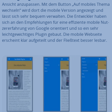
Ansicht an­zu­pas­sen. Mit dem Button „Auf mobiles Thema
wechseln“ wird dort die mobile Version angezeigt und
lässt sich sehr bequem verwalten. Die Ent­wick­ler haben
sich an den Emp­feh­lun­gen für eine ef­fi­zi­en­te mobile Nut­
zer­er­fah­rung von Google ori­en­tiert und so ein sehr
leicht­ge­wich­ti­ges Plugin gebaut. Die mobile Webseite
erscheint klar auf­ge­teilt und der Fließtext besser lesbar.