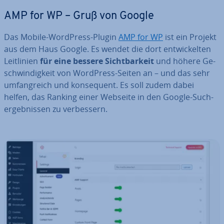
AMP for WP – Gruß von Google
Das Mobile-WordPress-Plugin
AMP for WP
ist ein Projekt
aus dem Haus Google. Es wendet die dort ent­wi­ckel­ten
Leit­li­ni­en
für eine bessere Sicht­bar­keit
und höhere Ge­
schwin­dig­keit von WordPress-Seiten an – und das sehr
um­fang­reich und kon­se­quent. Es soll zudem dabei
helfen, das Ranking einer Webseite in den Google-Such­
ergeb­nis­sen zu ver­bes­sern.