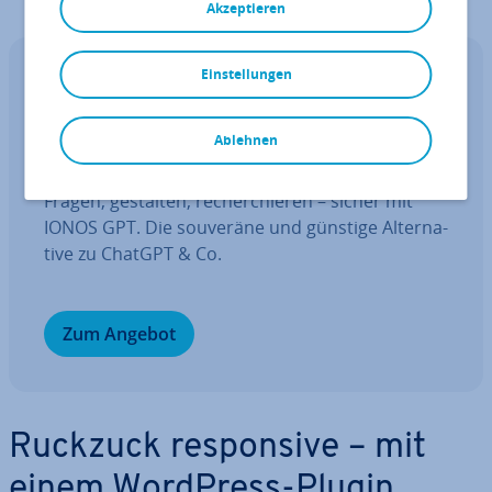
Akzeptieren
Einstellungen
IONOS GPT
Ihr sou­ve­rä­ner KI Assistent für mehr
Ablehnen
Pro­duk­ti­vi­tät.
Fragen, gestalten, re­cher­chie­ren – sicher mit
IONOS GPT. Die souveräne und günstige Al­ter­na­
ti­ve zu ChatGPT & Co.
Zum Angebot
Ruckzuck re­spon­si­ve – mit
einem WordPress-Plugin