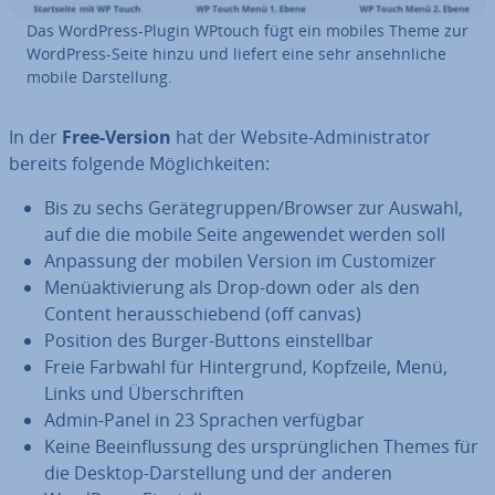
Das WordPress-Plugin WPtouch fügt ein mobiles Theme zur
WordPress-Seite hinzu und liefert eine sehr an­sehn­li­che
mobile Dar­stel­lung.
In der
Free-Version
hat der Website-Ad­mi­nis­tra­tor
bereits folgende Mög­lich­kei­ten:
Bis zu sechs Ge­rä­te­grup­pen/Browser zur Auswahl,
auf die die mobile Seite an­ge­wen­det werden soll
Anpassung der mobilen Version im Cus­to­mi­zer
Me­nü­ak­ti­vie­rung als Drop-down oder als den
Content her­aus­schie­bend (off canvas)
Position des Burger-Buttons ein­stell­bar
Freie Farbwahl für Hin­ter­grund, Kopfzeile, Menü,
Links und Über­schrif­ten
Admin-Panel in 23 Sprachen verfügbar
Keine Be­ein­flus­sung des ur­sprüng­li­chen Themes für
die Desktop-Dar­stel­lung und der anderen