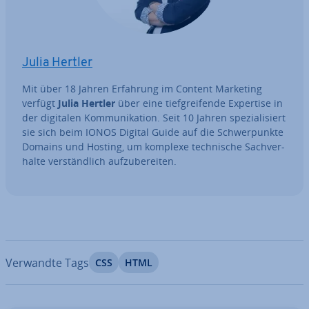
Julia Hertler
Mit über 18 Jahren Erfahrung im Content Marketing
verfügt
Julia Hertler
über eine tief­grei­fen­de Expertise in
der digitalen Kom­mu­ni­ka­ti­on. Seit 10 Jahren spe­zia­li­siert
sie sich beim IONOS Digital Guide auf die Schwer­punk­te
Domains und Hosting, um komplexe tech­ni­sche Sach­ver­
hal­te ver­ständ­lich auf­zu­be­rei­ten.
Verwandte Tags
CSS
HTML