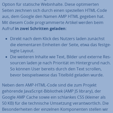
Option für statische Web­in­hal­te. Diese op­ti­mier­ten
Seiten zeichnen sich durch einen spe­zi­el­len HTML-Code
aus, dem Google den Namen AMP HTML gegeben hat.
Mit diesem Code pro­gram­mier­te Artikel werden beim
Aufruf
in zwei Schritten geladen
:
Direkt nach dem Klick des Nutzers laden zunächst
die ele­men­ta­ren Einheiten der Seite, etwa das fest­ge­
leg­te Layout.
Die weiteren Inhalte wie Text, Bilder und externe Res­
sour­cen laden je nach Priorität im Hin­ter­grund nach.
So können User bereits durch den Text scrollen,
bevor bei­spiels­wei­se das Titelbild geladen wurde.
Neben dem AMP-HTML-Code sind die zum Projekt
gehörende Ja­va­Script-Bi­blio­thek (AMP JS library), der
Google AMP Cache sowie ein schlankes CSS (kleiner als
50 KB) für die tech­ni­sche Umsetzung ver­ant­wort­lich. Die
Be­son­der­hei­ten der einzelnen Kom­po­nen­ten stellen wir