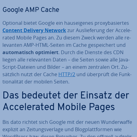
Google AMP Cache
Optional bietet Google ein haus­ei­ge­nes pro­xy­ba­sier­tes
Content Delivery Network
zur Aus­lie­fe­rung der Ac­ce­le­
ra­ted Mobile Pages an. Zu diesem Zweck werden alle re­
le­van­ten AMP-HTML-Seiten im Cache ge­spei­chert und
au­to­ma­tisch optimiert
. Durch die Dienste des CDN
liegen alle re­le­van­ten Daten – die Seiten sowie alle Ja­va­
Script-Dateien und Bilder – an einem zentralen Ort. Zu­
sätz­lich nutzt der Cache
HTTP/2
und überprüft die Funk­
tio­na­li­tät der mobilen Seiten.
Das bedeutet der Einsatz der
Ac­ce­le­ra­ted Mobile Pages
Bis dato richtet sich Google mit der neuen Wun­der­waf­fe
explizit an Zei­tungs­ver­la­ge und Blog­platt­for­men wie
WordPress bzw. deren Betreiber. Zu den offiziell auf­ge­lis­