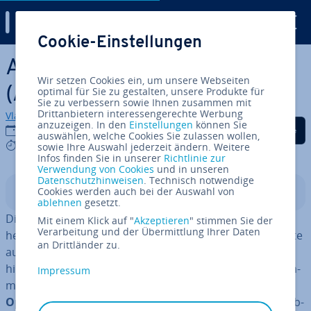
Digital Guide
Cookie-Einstellungen
Zum Haupt­in­halt springen
Ac­ce­le­ra­ted Mobile Pages
Wir setzen Cookies ein, um unsere Webseiten
(AMP)
optimal für Sie zu gestalten, unsere Produkte für
Sie zu verbessern sowie Ihnen zusammen mit
Drittanbietern interessengerechte Werbung
Vladimir Simovic
anzuzeigen. In den
Einstellungen
können Sie
Auf Facebook teilen
Auf Twitter teilen
Auf LinkedIn tei
19.02.2019
auswählen, welche Cookies Sie zulassen wollen,
4 mins
sowie Ihre Auswahl jederzeit ändern. Weitere
Infos finden Sie in unserer
Richtlinie zur
Verwendung von Cookies
und in unseren
Datenschutzhinweisen
. Technisch notwendige
Cookies werden auch bei der Auswahl von
In­halts­ver­zeich­nis
ablehnen
gesetzt.
Die Ac­ce­le­ra­ted Mobile Pages, oder auch kurz AMP,
Mit einem Klick auf "
Akzeptieren
" stimmen Sie der
Verarbeitung und der Übermittlung Ihrer Daten
heben die Sur­f­erfah­rung von Nutzern mobiler Endgeräte
an Drittländer zu.
auf ein neues Level. Das ist zumindest der Plan, der
hinter der jüngst ver­öf­fent­lich­ten Tech­no­lo­gie des Such­
Impressum
ma­schi­nen-Giganten Google steckt. Hin­ter­grund des
Open-Source-Projekts
, dessen Ent­wick­lung auf der Web­