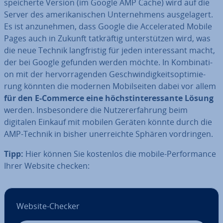
spei­cher­te Version (im Google AMP Cache) wird auf die
Server des ame­ri­ka­ni­schen Un­ter­neh­mens aus­ge­la­gert.
Es ist an­zu­neh­men, dass Google die Ac­ce­le­ra­ted Mobile
Pages auch in Zukunft tat­kräf­tig un­ter­stüt­zen wird, was
die neue Technik lang­fris­tig für jeden in­ter­es­sant macht,
der bei Google gefunden werden möchte. In Kom­bi­na­ti­
on mit der her­vor­ra­gen­den Ge­schwin­dig­keits­op­ti­mie­
rung könnten die modernen Mo­bil­sei­ten dabei vor allem
für den E-Commerce eine höchst­in­ter­es­san­te Lösung
werden. Ins­be­son­de­re die Nut­zer­er­fah­rung beim
digitalen Einkauf mit mobilen Geräten könnte durch die
AMP-Technik in bisher un­er­reich­te Sphären vor­drin­gen.
Tipp:
Hier können Sie kostenlos die mobile-Per­for­mance
Ihrer Website checken:
Website-Checker