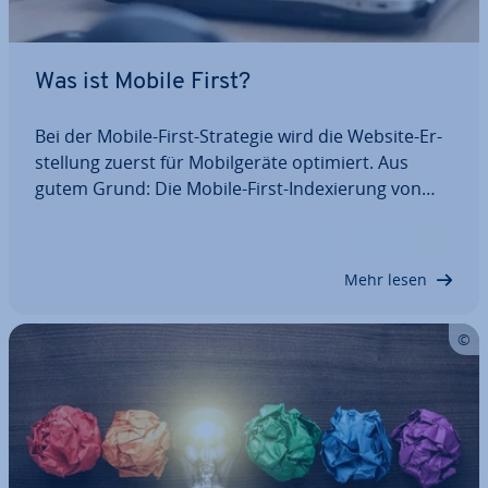
Was ist Mobile First?
Bei der Mobile-First-Strategie wird die Website-Er­
stel­lung zuerst für Mo­bil­ge­rä­te optimiert. Aus
gutem Grund: Die Mobile-First-In­de­xie­rung von
Google nimmt seit 2021 mobile Landing­pa­ges als
Grundlage für die In­de­xie­rung. Wir zeigen Ihnen,
worauf Sie achten müssen, wenn Sie die…
Mehr lesen