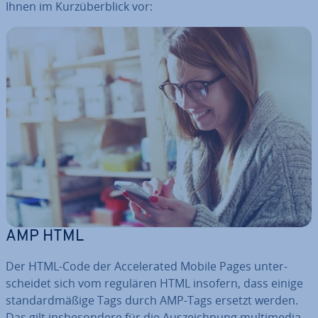
Ihnen im Kurz­über­blick vor:
AMP HTML
Der HTML-Code der Ac­ce­le­ra­ted Mobile Pages un­ter­
schei­det sich vom regulären HTML insofern, dass einige
stan­dard­mä­ßi­ge Tags durch AMP-Tags ersetzt werden.
Das gilt ins­be­son­de­re für die Aus­zeich­nung mul­ti­me­dia­