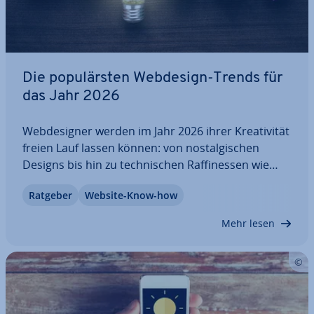
Die po­pu­lärs­ten Webdesign-Trends für
das Jahr 2026
Web­de­si­gner werden im Jahr 2026 ihrer Krea­ti­vi­tät
freien Lauf lassen können: von nost­al­gi­schen
Designs bis hin zu tech­ni­schen Raf­fi­nes­sen wie
Parallax Scrolling und KI-Chatbots. Dabei liegt die
Ratgeber
Website-Know-how
Her­aus­for­de­rung haupt­säch­lich darin, die aus­ge­
wähl­ten Kom­po­nen­ten auf möglichst…
Mehr lesen