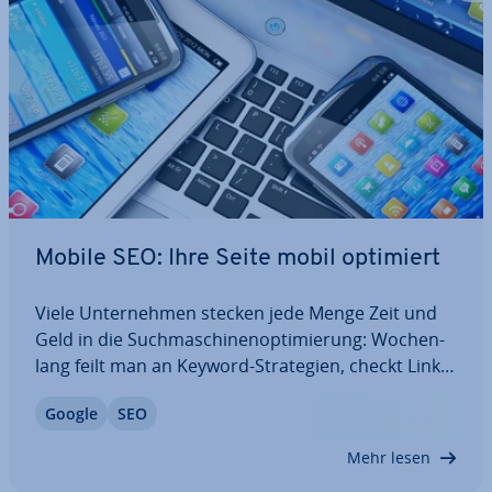
Mobile SEO: Ihre Seite mobil optimiert
Viele Un­ter­neh­men stecken jede Menge Zeit und
Geld in die Such­ma­schi­nen­op­ti­mie­rung: Wo­chen­
lang feilt man an Keyword-Stra­te­gien, checkt Links
und be­ar­bei­tet das tech­ni­sche Gerüst seiner Seite.
Google
SEO
Doch es geschieht – nichts. Das könnte daran
liegen, dass man dem Thema Mobile SEO zu…
Mehr lesen