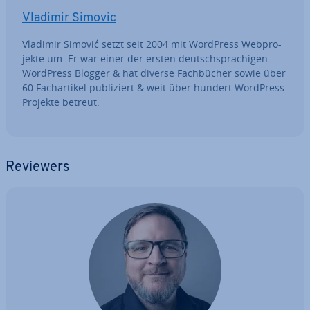
Vladimir Simovic
Vladimir Simović setzt seit 2004 mit WordPress Web­pro­
jek­te um. Er war einer der ersten deutsch­spra­chi­gen
WordPress Blogger & hat diverse Fach­bü­cher sowie über
60 Fach­ar­ti­kel pu­bli­ziert & weit über hundert WordPress
Projekte betreut.
Reviewers