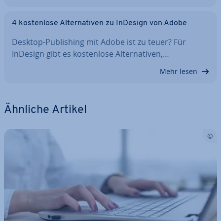
4 kos­ten­lo­se Al­ter­na­ti­ven zu InDesign von Adobe
Desktop-Pu­bli­shing mit Adobe ist zu teuer? Für
InDesign gibt es kos­ten­lo­se Al­ter­na­ti­ven,…
Mehr lesen
Ähnliche Artikel