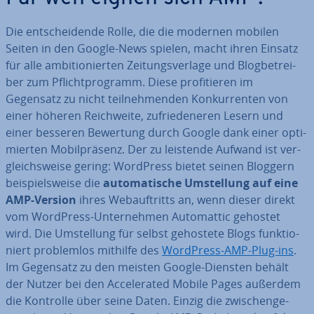
Die ent­schei­den­de Rolle, die die modernen mobilen
Seiten in den Google-News spielen, macht ihren Einsatz
für alle am­bi­tio­nier­ten Zei­tungs­ver­la­ge und Blog­be­trei­
ber zum Pflicht­pro­gramm. Diese pro­fi­tie­ren im
Gegensatz zu nicht teil­neh­men­den Kon­kur­ren­ten von
einer höheren Reich­wei­te, zu­frie­de­ne­ren Lesern und
einer besseren Bewertung durch Google dank einer op­ti­
mier­ten Mo­bil­prä­senz. Der zu leistende Aufwand ist ver­
gleichs­wei­se gering: WordPress bietet seinen Bloggern
bei­spiels­wei­se die
au­to­ma­ti­sche Um­stel­lung auf eine
AMP-Version
ihres Web­auf­tritts an, wenn dieser direkt
vom WordPress-Un­ter­neh­men Au­to­mat­tic gehostet
wird. Die Um­stel­lung für selbst gehostete Blogs funk­tio­
niert pro­blem­los mithilfe des
WordPress-AMP-Plug-ins
.
Im Gegensatz zu den meisten Google-Diensten behält
der Nutzer bei den Ac­ce­le­ra­ted Mobile Pages außerdem
die Kontrolle über seine Daten. Einzig die zwi­schen­ge­