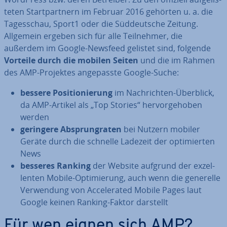
te­ten Start­part­nern im Februar 2016 gehörten u. a. die
Ta­ges­schau, Sport1 oder die Süd­deut­sche Zeitung.
Allgemein ergeben sich für alle Teil­neh­mer, die
außerdem im Google-Newsfeed gelistet sind, folgende
Vorteile durch die mobilen Seiten
und die im Rahmen
des AMP-Projektes an­ge­pass­te Google-Suche:
bessere Po­si­tio­nie­rung
im Nach­rich­ten-Überblick,
da AMP-Artikel als „Top Stories“ her­vor­ge­ho­ben
werden
geringere Ab­sprungra­ten
bei Nutzern mobiler
Geräte durch die schnelle Ladezeit der op­ti­mier­ten
News
besseres Ranking
der Website aufgrund der ex­zel­
len­ten Mobile-Op­ti­mie­rung, auch wenn die generelle
Ver­wen­dung von Ac­ce­le­ra­ted Mobile Pages laut
Google keinen Ranking-Faktor darstellt
Für wen eignen sich AMP?