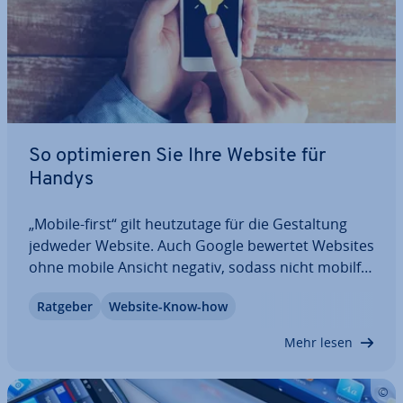
So op­ti­mie­ren Sie Ihre Website für
Handys
„Mobile-first“ gilt heut­zu­ta­ge für die Ge­stal­tung
jedweder Website. Auch Google bewertet Websites
ohne mobile Ansicht negativ, sodass nicht mo­bil­fä­
hi­ge Seiten mit si­gni­fi­kan­ten Sicht­bar­keits­ver­lus­
Ratgeber
Website-Know-how
ten rechnen müssen. Doch mit separaten mobilen
Webseiten, adaptiven und re­spon­si­ven…
Mehr lesen