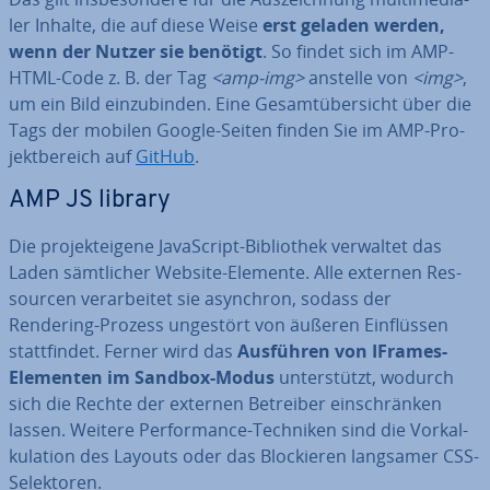
ler Inhalte, die auf diese Weise
erst geladen werden,
wenn der Nutzer sie benötigt
. So findet sich im AMP-
HTML-Code z. B. der Tag
<amp-img>
anstelle von
<img>
,
um ein Bild ein­zu­bin­den. Eine Ge­samt­über­sicht über die
Tags der mobilen Google-Seiten finden Sie im AMP-Pro­
jekt­be­reich auf
GitHub
.
AMP JS library
Die pro­jek­t­ei­ge­ne Ja­va­Script-Bi­blio­thek verwaltet das
Laden sämt­li­cher Website-Elemente. Alle externen Res­
sour­cen ver­ar­bei­tet sie asynchron, sodass der
Rendering-Prozess ungestört von äußeren Ein­flüs­sen
statt­fin­det. Ferner wird das
Ausführen von IFrames-
Elementen im Sandbox-Modus
un­ter­stützt, wodurch
sich die Rechte der externen Betreiber ein­schrän­ken
lassen. Weitere Per­for­mance-Techniken sind die Vor­kal­
ku­la­ti­on des Layouts oder das Blo­ckie­ren langsamer CSS-
Se­lek­to­ren.