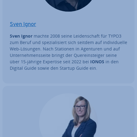
Sven Ignor
Sven Ignor
machte 2008 seine Lei­den­schaft für TYPO3
zum Beruf und spe­zia­li­siert sich seitdem auf in­di­vi­du­el­le
Web-Lösungen. Nach Stationen in Agenturen und auf
Un­ter­neh­mens­sei­te bringt der Quer­ein­stei­ger seine
über 15-jährige Expertise seit 2022 bei
IONOS
in den
Digital Guide sowie den Startup Guide ein.