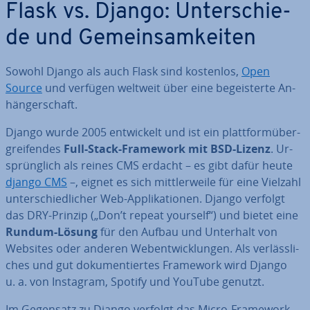
Flask vs. Django: Un­ter­schie­
de und Ge­mein­sam­kei­ten
Sowohl Django als auch Flask sind kostenlos,
Open
Source
und verfügen weltweit über eine be­geis­ter­te An­
hän­ger­schaft.
Django wurde 2005 ent­wi­ckelt und ist ein platt­form­über­
grei­fen­des
Full-Stack-Framework mit BSD-Lizenz
. Ur­
sprüng­lich als reines CMS erdacht – es gibt dafür heute
django CMS
–, eignet es sich mitt­ler­wei­le für eine Vielzahl
un­ter­schied­li­cher Web-Ap­pli­ka­tio­nen. Django verfolgt
das DRY-Prinzip („Don’t repeat yourself“) und bietet eine
Rundum-Lösung
für den Aufbau und Unterhalt von
Websites oder anderen Web­ent­wick­lun­gen. Als ver­läss­li­
ches und gut do­ku­men­tier­tes Framework wird Django
u. a. von Instagram, Spotify und YouTube genutzt.
Im Gegensatz zu Django verfolgt das Micro-Framework