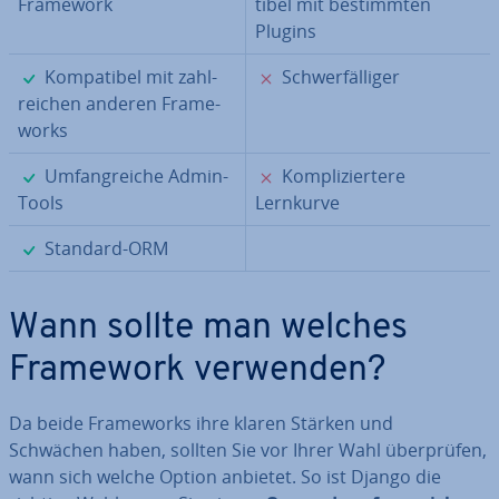
Framework
ti­bel mit be­stimm­ten
Plugins
✓
✗
Kom­pa­ti­bel mit zahl­
Schwer­fäl­li­ger
rei­chen anderen Frame­
works
✓
✗
Um­fang­rei­che Admin-
Kom­pli­zier­te­re
Tools
Lernkurve
✓
Standard-ORM
Wann sollte man welches
Framework verwenden?
Da beide Frame­works ihre klaren Stärken und
Schwächen haben, sollten Sie vor Ihrer Wahl über­prü­fen,
wann sich welche Option anbietet. So ist Django die