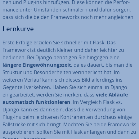
nen und Plug-ins hin­zu­fü­gen. Diese können die Per­for­
mance unter Umständen schmälern und dafür sorgen,
dass sich die beiden Frame­works noch mehr an­glei­chen.
Lernkurve
Erste Erfolge erzielen Sie schneller mit Flask. Das
Framework ist deutlich kleiner und daher leichter zu
bedienen. Bei Django benötigen Sie hingegen eine
längere Ein­ge­wöh­nungs­zeit
, da es dauert, bis man die
Struktur und Be­son­der­hei­ten ver­in­ner­licht hat. Im
weiteren Verlauf kann sich dieses Bild al­ler­dings ins
Gegenteil verkehren. Haben Sie sich einmal in Django
ein­ge­ar­bei­tet, werden Sie merken, dass
viele Abläufe
au­to­ma­tisch funk­tio­nie­ren
. Im Vergleich Flask vs.
Django kann es dann sein, dass die Ver­wen­dung von
Plug-ins beim leich­te­ren Kon­tra­hen­ten durchaus einige
Fall­stri­cke mit sich bringt. Möchten Sie beide Frame­works
aus­pro­bie­ren, sollten Sie mit Flask anfangen und dann zu