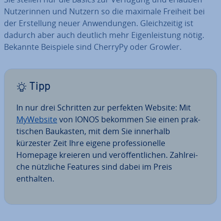
Nut­ze­rin­nen und Nutzern so die maximale Freiheit bei
der Er­stel­lung neuer An­wen­dun­gen. Gleich­zei­tig ist
dadurch aber auch deutlich mehr Ei­gen­leis­tung nötig.
Bekannte Beispiele sind CherryPy oder Growler.
Tipp
In nur drei Schritten zur perfekten Website: Mit
MyWebsite
von IONOS bekommen Sie einen prak­
ti­schen Baukasten, mit dem Sie innerhalb
kürzester Zeit Ihre eigene pro­fes­sio­nel­le
Homepage kreieren und ver­öf­fent­li­chen. Zahl­rei­
che nützliche Features sind dabei im Preis
enthalten.