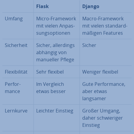
Flask
Django
Umfang
Micro-Framework
Macro-Framework
mit vielen An­pas­
mit vielen stan­dard­
sungs­op­tio­nen
mä­ßi­gen Features
Si­cher­heit
Sicher, al­ler­dings
Sicher
abhängig von
manueller Pflege
Fle­xi­bi­li­tät
Sehr flexibel
Weniger flexibel
Per­for­
Im Vergleich
Gute Per­for­mance,
mance
etwas besser
aber etwas
langsamer
Lernkurve
Leichter Einstieg
Großer Umgang,
daher schwie­ri­ger
Einstieg