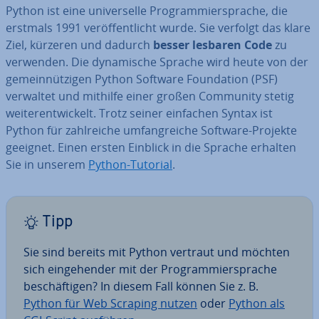
Python ist eine uni­ver­sel­le Pro­gram­mier­spra­che, die
erstmals 1991 ver­öf­fent­licht wurde. Sie verfolgt das klare
Ziel, kürzeren und dadurch
besser lesbaren Code
zu
verwenden. Die dy­na­mi­sche Sprache wird heute von der
ge­mein­nüt­zi­gen Python Software Foun­da­ti­on (PSF)
verwaltet und mithilfe einer großen Community stetig
wei­ter­ent­wi­ckelt. Trotz seiner einfachen Syntax ist
Python für zahl­rei­che um­fang­rei­che Software-Projekte
geeignet. Einen ersten Einblick in die Sprache erhalten
Sie in unserem
Python-Tutorial
.
Tipp
Sie sind bereits mit Python vertraut und möchten
sich ein­ge­hen­der mit der Pro­gram­mier­spra­che
be­schäf­ti­gen? In diesem Fall können Sie z. B.
Python für Web Scraping nutzen
oder
Python als