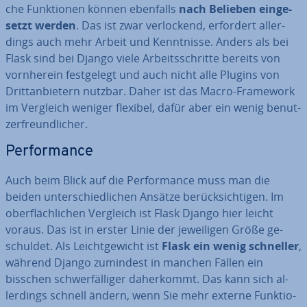
che Funk­tio­nen können ebenfalls
nach Belieben ein­ge­
setzt werden
. Das ist zwar ver­lo­ckend, erfordert al­ler­
dings auch mehr Arbeit und Kennt­nis­se. Anders als bei
Flask sind bei Django viele Ar­beits­schrit­te bereits von
vorn­her­ein fest­ge­legt und auch nicht alle Plugins von
Dritt­an­bie­tern nutzbar. Daher ist das Macro-Framework
im Vergleich weniger flexibel, dafür aber ein wenig be­nut­
zer­freund­li­cher.
Per­for­mance
Auch beim Blick auf die Per­for­mance muss man die
beiden un­ter­schied­li­chen Ansätze be­rück­sich­ti­gen. Im
ober­fläch­li­chen Vergleich ist Flask Django hier leicht
voraus. Das ist in erster Linie der je­wei­li­gen Größe ge­
schul­det. Als Leicht­ge­wicht ist
Flask ein wenig schneller
,
während Django zumindest in manchen Fällen ein
bisschen schwer­fäl­li­ger da­her­kommt. Das kann sich al­
ler­dings schnell ändern, wenn Sie mehr externe Funk­tio­