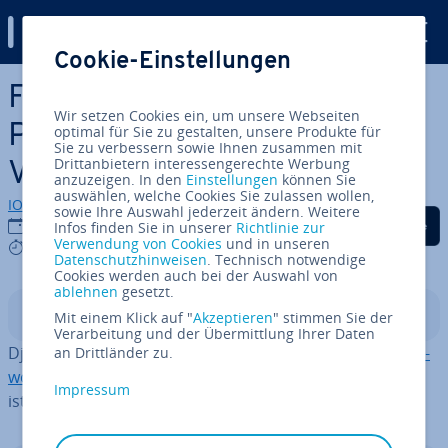
Digital Guide
Cookie-Einstellungen
Zum Haupt­in­halt springen
Flask vs. Django: Die beiden
Wir setzen Cookies ein, um unsere Webseiten
Python-Frame­works im
optimal für Sie zu gestalten, unsere Produkte für
Sie zu verbessern sowie Ihnen zusammen mit
Drittanbietern interessengerechte Werbung
Vergleich
anzuzeigen. In den
Einstellungen
können Sie
auswählen, welche Cookies Sie zulassen wollen,
IONOS Redaktion
sowie Ihre Auswahl jederzeit ändern. Weitere
Auf Facebook teilen
Auf Twitter teilen
Auf LinkedIn tei
20.09.2022
Infos finden Sie in unserer
Richtlinie zur
Verwendung von Cookies
und in unseren
9 mins
Datenschutzhinweisen
. Technisch notwendige
Cookies werden auch bei der Auswahl von
ablehnen
gesetzt.
In­halts­ver­zeich­nis
Mit einem Klick auf "
Akzeptieren
" stimmen Sie der
Verarbeitung und der Übermittlung Ihrer Daten
Django und
Flask
zählen zu den be­lieb­tes­ten
Web­frame­
an Drittländer zu.
works
für Python. Während Flask sehr leicht aufgebaut
Impressum
ist, stellt Django viele Funk­tio­nen zur Verfügung.