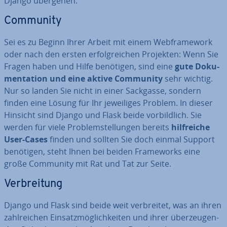
Django übergehen.
Community
Sei es zu Beginn Ihrer Arbeit mit einem Web­frame­work
oder nach den ersten er­folg­rei­chen Projekten: Wenn Sie
Fragen haben und Hilfe benötigen, sind eine
gute Do­ku­
men­ta­ti­on und eine aktive Community
sehr wichtig.
Nur so landen Sie nicht in einer Sackgasse, sondern
finden eine Lösung für Ihr je­wei­li­ges Problem. In dieser
Hinsicht sind Django und Flask beide vor­bild­lich. Sie
werden für viele Pro­blem­stel­lun­gen bereits
hilf­rei­che
User-Cases
finden und sollten Sie doch einmal Support
benötigen, steht Ihnen bei beiden Frame­works eine
große Community mit Rat und Tat zur Seite.
Ver­brei­tung
Django und Flask sind beide weit ver­brei­tet, was an ihren
zahl­rei­chen Ein­satz­mög­lich­kei­ten und ihrer über­zeu­gen­