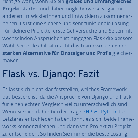
richtige Wahl, wenn Sie ein
großes und um­fang­rei­ches
Projekt
starten und dabei mög­li­cher­wei­se sogar mit
anderen Ent­wick­le­rin­nen und Ent­wick­lern zu­sam­men­ar­
bei­ten. Es ist eine sichere und sehr funk­tio­na­le Lösung.
Für kleinere Projekte, erste Geh­ver­su­che und Seiten mit
wech­seln­den An­sprü­chen ist hingegen Flask die bessere
Wahl. Seine Fle­xi­bi­li­tät macht das Framework zu einer
starken Al­ter­na­ti­ve für Ein­stei­ger und Profis
glei­cher­
ma­ßen.
Flask vs. Django: Fazit
Es lässt sich nicht klar fest­stel­len, welches Framework
das bessere ist, da die Ansprüche von Django und Flask
für einen echten Vergleich viel zu un­ter­schied­lich sind.
Wenn Sie sich daher bei der Frage
PHP vs. Python
für
Letzteres ent­schie­den haben, lohnt es sich, beide Frame­
works ken­nen­zu­ler­nen und dann von Projekt zu Projekt
zu ent­schei­den. So finden Sie immer die beste Lösung.