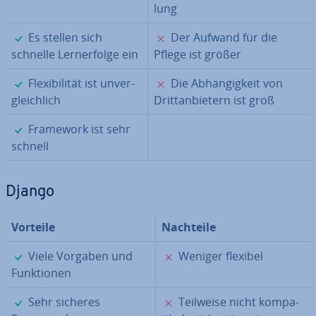
lung
✓
✗
Es stellen sich
Der Aufwand für die
schnelle Lern­erfol­ge ein
Pflege ist größer
✓
✗
Fle­xi­bi­li­tät ist un­ver­
Die Ab­hän­gig­keit von
gleich­lich
Dritt­an­bie­tern ist groß
✓
Framework ist sehr
schnell
Django
Vorteile
Nachteile
✓
✗
Viele Vorgaben und
Weniger flexibel
Funk­tio­nen
✓
✗
Sehr sicheres
Teilweise nicht kom­pa­