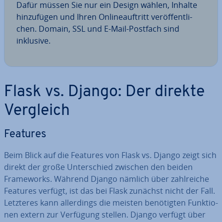
Dafür müssen Sie nur ein Design wählen, Inhalte
hin­zu­fü­gen und Ihren On­line­auf­tritt ver­öf­fent­li­
chen. Domain, SSL und E-Mail-Postfach sind
inklusive.
Flask vs. Django: Der direkte
Vergleich
Features
Beim Blick auf die Features von Flask vs. Django zeigt sich
direkt der große Un­ter­schied zwischen den beiden
Frame­works. Während Django nämlich über zahl­rei­che
Features verfügt, ist das bei Flask zunächst nicht der Fall.
Letzteres kann al­ler­dings die meisten be­nö­tig­ten Funk­tio­
nen extern zur Verfügung stellen. Django verfügt über