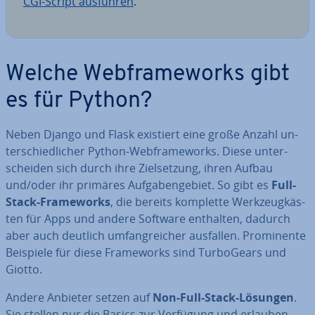
CGI-Script ausführen
.
Welche Web­frame­works gibt
es für Python?
Neben Django und Flask existiert eine große Anzahl un­
ter­schied­li­cher Python-Web­frame­works. Diese un­ter­
schei­den sich durch ihre Ziel­set­zung, ihren Aufbau
und/oder ihr primäres Auf­ga­ben­ge­biet. So gibt es
Full-
Stack-Frame­works
, die bereits komplette Werk­zeug­käs­
ten für Apps und andere Software enthalten, dadurch
aber auch deutlich um­fang­rei­cher ausfallen. Pro­mi­nen­te
Beispiele für diese Frame­works sind Tur­bo­Ge­ars und
Giotto.
Andere Anbieter setzen auf
Non-Full-Stack-Lösungen
.
Sie stellen nur die Basics zur Verfügung und erlauben