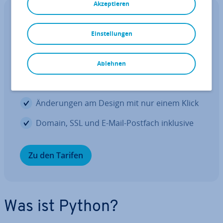
Akzeptieren
Website mit eigener Domain – MyWebsite
Now
Einstellungen
Erstellen Sie Ihre eigene Website in
wenigen Minuten
Ablehnen
Pro­fes­sio­nel­le Templates
Än­de­run­gen am Design mit nur einem Klick
Domain, SSL und E-Mail-Postfach inklusive
Zu den Tarifen
Was ist Python?