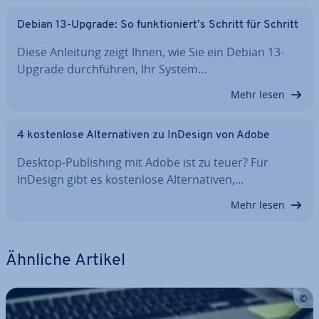
Debian 13-Upgrade: So funk­tio­niert’s Schritt für Schritt
Diese Anleitung zeigt Ihnen, wie Sie ein Debian 13-
Upgrade durch­füh­ren, Ihr System…
Mehr lesen
4 kos­ten­lo­se Al­ter­na­ti­ven zu InDesign von Adobe
Desktop-Pu­bli­shing mit Adobe ist zu teuer? Für
InDesign gibt es kos­ten­lo­se Al­ter­na­ti­ven,…
Mehr lesen
Ähnliche Artikel