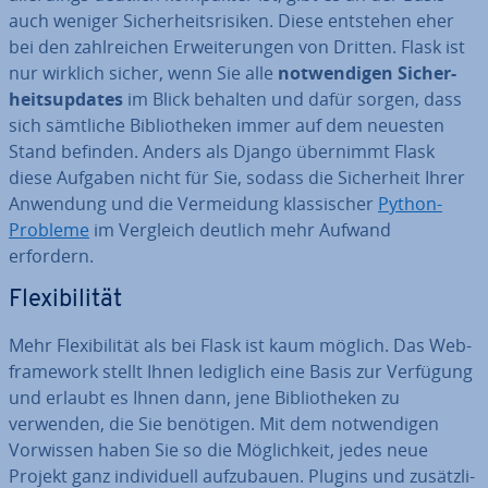
auch weniger Si­cher­heits­ri­si­ken. Diese entstehen eher
bei den zahl­rei­chen Er­wei­te­run­gen von Dritten. Flask ist
nur wirklich sicher, wenn Sie alle
not­wen­di­gen Si­cher­
heits­up­dates
im Blick behalten und dafür sorgen, dass
sich sämtliche Bi­blio­the­ken immer auf dem neuesten
Stand befinden. Anders als Django übernimmt Flask
diese Aufgaben nicht für Sie, sodass die Si­cher­heit Ihrer
Anwendung und die Ver­mei­dung klas­si­scher
Python-
Probleme
im Vergleich deutlich mehr Aufwand
erfordern.
Fle­xi­bi­li­tät
Mehr Fle­xi­bi­li­tät als bei Flask ist kaum möglich. Das Web­
frame­work stellt Ihnen lediglich eine Basis zur Verfügung
und erlaubt es Ihnen dann, jene Bi­blio­the­ken zu
verwenden, die Sie benötigen. Mit dem not­wen­di­gen
Vorwissen haben Sie so die Mög­lich­keit, jedes neue
Projekt ganz in­di­vi­du­ell auf­zu­bau­en. Plugins und zu­sätz­li­