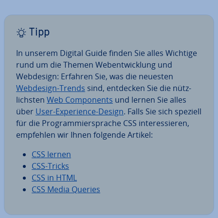
Tipp
In unserem Digital Guide finden Sie alles Wichtige
rund um die Themen Web­ent­wick­lung und
Webdesign: Erfahren Sie, was die neuesten
Webdesign-Trends
sind, entdecken Sie die nütz­
lichs­ten
Web Com­pon­ents
und lernen Sie alles
über
User-Ex­pe­ri­ence-Design
. Falls Sie sich speziell
für die Pro­gram­mier­spra­che CSS in­ter­es­sie­ren,
empfehlen wir Ihnen folgende Artikel:
CSS lernen
CSS-Tricks
CSS in HTML
CSS Media Queries