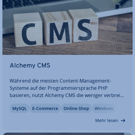
Alchemy CMS
Während die meisten Content-Ma­nage­ment-
Systeme auf der Pro­gram­mier­spra­che PHP
basieren, nutzt Alchemy CMS die weniger ver­brei­
te­te, dy­na­mi­sche Sprache Ruby. Als Add-on von
MySQL
E-Commerce
Online-Shop
Windows
Ruby on Rails kann es auf viele Er­wei­te­run­gen des
Web­frame­works zugreifen, wodurch sich selbst
Mehr lesen
komplexe…