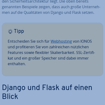
den Si­cher­heits­ar­chi­tek­tur liegt. Die oben bereits
genannten Beispiele zeigen, dass auch große Un­ter­neh­
men auf die Qua­li­tä­ten von Django und Flask setzen.
Tipp
Ent­schei­den Sie sich für
Web­hos­ting
von IONOS
und pro­fi­tie­ren Sie von zahl­rei­chen nütz­li­chen
Features sowie flexibler Ska­lier­bar­keit. SSL-Zer­ti­fi­
kat und ein großer Speicher sind dabei immer
enthalten.
Django und Flask auf einen
Blick