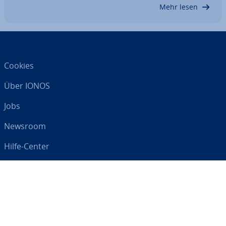
CMS eine ernst­haf­te Al­ter­na­ti­ve zu den alt­be­währ­
Mehr lesen
ten…
Cookies
Über IONOS
Jobs
Newsroom
Hilfe-Center
AGB
Da­ten­schutz
Impressum