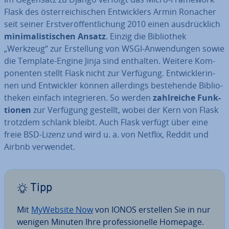
Flask des ös­ter­rei­chi­schen Ent­wick­lers Armin Ronacher
seit seiner Erst­ver­öf­fent­li­chung 2010 einen aus­drück­lich
mi­ni­ma­lis­ti­schen Ansatz
. Einzig die Bi­blio­thek
„Werkzeug“ zur Er­stel­lung von WSGI-An­wen­dun­gen sowie
die Template-Engine Jinja sind enthalten. Weitere Kom­
po­nen­ten stellt Flask nicht zur Verfügung. Ent­wick­le­rin­
nen und Ent­wick­ler können al­ler­dings be­stehen­de Bi­blio­
the­ken einfach in­te­grie­ren. So werden
zahl­rei­che Funk­
tio­nen
zur Verfügung gestellt, wobei der Kern von Flask
trotzdem schlank bleibt. Auch Flask verfügt über eine
freie BSD-Lizenz und wird u. a. von Netflix, Reddit und
Airbnb verwendet.
Tipp
Mit
MyWebsite Now
von IONOS erstellen Sie in nur
wenigen Minuten Ihre pro­fes­sio­nel­le Homepage.