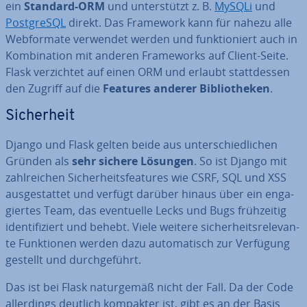
ein
Standard-ORM
und un­ter­stützt z. B.
MySQLi
und
Post­greS­QL
direkt. Das Framework kann für nahezu alle
Web­for­ma­te verwendet werden und funk­tio­niert auch in
Kom­bi­na­ti­on mit anderen Frame­works auf Client-Seite.
Flask ver­zich­tet auf einen ORM und erlaubt statt­des­sen
den Zugriff auf die
Features anderer Bi­blio­the­ken
.
Si­cher­heit
Django und Flask gelten beide aus un­ter­schied­li­chen
Gründen als
sehr sichere Lösungen
. So ist Django mit
zahl­rei­chen Si­cher­heits­fea­tures wie CSRF, SQL und XSS
aus­ge­stat­tet und verfügt darüber hinaus über ein en­ga­
gier­tes Team, das even­tu­el­le Lecks und Bugs früh­zei­tig
iden­ti­fi­ziert und behebt. Viele weitere si­cher­heits­re­le­van­
te Funk­tio­nen werden dazu au­to­ma­tisch zur Verfügung
gestellt und durch­ge­führt.
Das ist bei Flask na­tur­ge­mäß nicht der Fall. Da der Code
al­ler­dings deutlich kompakter ist, gibt es an der Basis