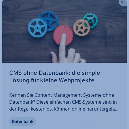
CMS ohne Datenbank: die simple
Lösung für kleine Web­pro­jek­te
Kennen Sie Content Ma­nage­ment Systeme ohne
Datenbank? Diese einfachen CMS-Systeme sind in
der Regel kostenlos, können online her­un­ter­ge­la­
den und oftmals nach Belieben erweitert und
Datenbank
angepasst werden. Aber stellen solche kleinen