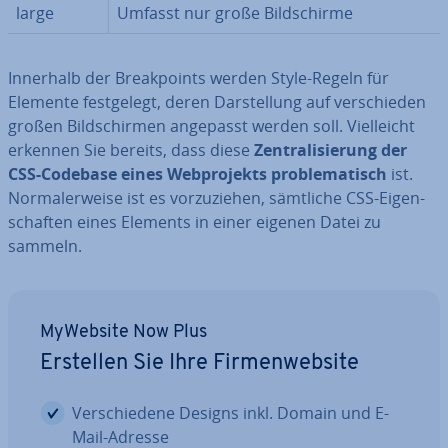
large
Umfasst nur große Bild­schir­me
Innerhalb der Break­points werden Style-Regeln für
Elemente fest­ge­legt, deren Dar­stel­lung auf ver­schie­den
großen Bild­schir­men angepasst werden soll. Viel­leicht
erkennen Sie bereits, dass diese
Zen­tra­li­sie­rung der
CSS-Codebase eines Web­pro­jekts pro­ble­ma­tisch
ist.
Nor­ma­ler­wei­se ist es vor­zu­zie­hen, sämtliche CSS-Ei­gen­
schaf­ten eines Elements in einer eigenen Datei zu
sammeln.
MyWebsite Now Plus
Erstellen Sie Ihre Fir­men­web­site
Ver­schie­de­ne Designs inkl. Domain und E-
Mail-Adresse