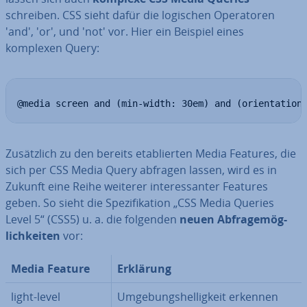
schreiben. CSS sieht dafür die logischen Ope­ra­to­ren
'and', 'or', und 'not' vor. Hier ein Beispiel eines
komplexen Query:
@media screen and (min-width: 30em) and (orientation
Zu­sätz­lich zu den bereits eta­blier­ten Media Features, die
sich per CSS Media Query abfragen lassen, wird es in
Zukunft eine Reihe weiterer in­ter­es­san­ter Features
geben. So sieht die Spe­zi­fi­ka­ti­on „CSS Media Queries
Level 5“ (CSS5) u. a. die folgenden
neuen Ab­fra­ge­mög­
lich­kei­ten
vor:
Media Feature
Erklärung
light-level
Um­ge­bungs­hel­lig­keit erkennen