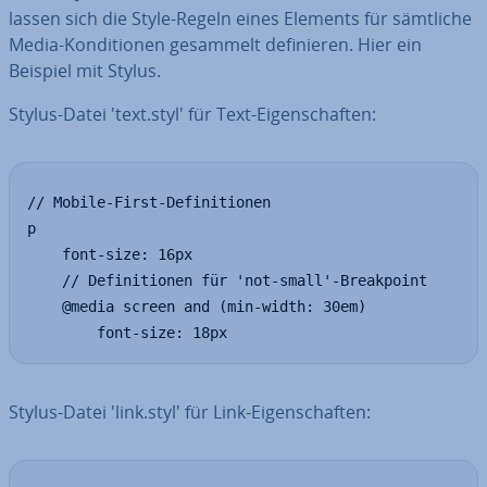
lassen sich die Style-Regeln eines Elements für sämtliche
Media-Kon­di­tio­nen gesammelt de­fi­nie­ren. Hier ein
Beispiel mit Stylus.
Stylus-Datei 'text.styl' für Text-Ei­gen­schaf­ten:
// Mobile-First-Definitionen

p

	font-size: 16px

	// Definitionen für 'not-small'-Breakpoint

	@media screen and (min-width: 30em)

		font-size: 18px
Stylus-Datei 'link.styl' für Link-Ei­gen­schaf­ten: