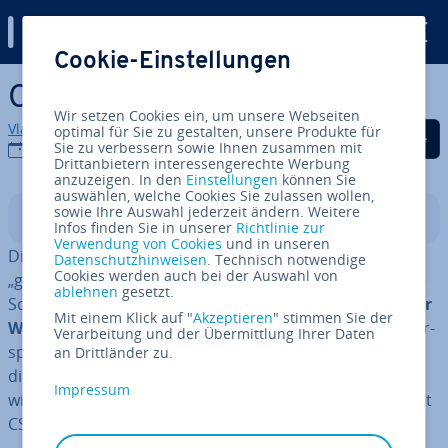
Digital Guide
Cookie-Einstellungen
Zum Haupt­in­halt springen
CSS Media Queries
Wir setzen Cookies ein, um unsere Webseiten
Vladimir Simovic
optimal für Sie zu gestalten, unsere Produkte für
Auf Facebook teilen
Auf Twitter teilen
Auf LinkedIn tei
Sie zu verbessern sowie Ihnen zusammen mit
21.06.2022
Drittanbietern interessengerechte Werbung
anzuzeigen. In den
Einstellungen
können Sie
auswählen, welche Cookies Sie zulassen wollen,
sowie Ihre Auswahl jederzeit ändern. Weitere
In­halts­ver­zeich­nis
Infos finden Sie in unserer
Richtlinie zur
Verwendung von Cookies
und in unseren
Die Sprache
CSS
(„Cascading Style Sheets“, zu Deutsch
Datenschutzhinweisen
. Technisch notwendige
Cookies werden auch bei der Auswahl von
„gestufte Ge­stal­tungs­bö­gen“) bildet mit HTML und Ja­va­
ablehnen
gesetzt.
Script das
Grund­ge­rüst für die Ent­wick­lung moderner
Mit einem Klick auf "
Akzeptieren
" stimmen Sie der
Websites
. Bei CSS handelt es sich um eine Pro­gram­mier­
Verarbeitung und der Übermittlung Ihrer Daten
spra­che, es werden jedoch keine einzelnen Schritte für
an Drittländer zu.
die Lösung eines Problems be­schrie­ben. Statt­des­sen
Impressum
wird ein Ziel definiert, das erreicht werden soll. Damit ist
CSS ähnlich wie SQL eine
de­kla­ra­ti­ve Sprache
.