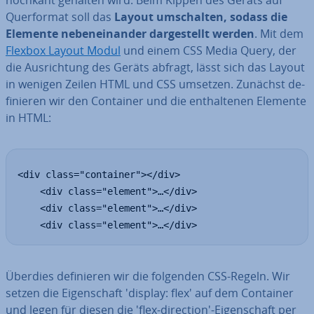
hochkant gehalten wird. Beim Kippen des Geräts auf
Quer­for­mat soll das
Layout um­schal­ten, sodass die
Elemente ne­ben­ein­an­der dar­ge­stellt werden
. Mit dem
Flexbox Layout Modul
und einem CSS Media Query, der
die Aus­rich­tung des Geräts abfragt, lässt sich das Layout
in wenigen Zeilen HTML und CSS umsetzen. Zunächst de­
fi­nie­ren wir den Container und die ent­hal­te­nen Elemente
in HTML:
<div class="container"></div>

	<div class="element">…</div>

	<div class="element">…</div>

	<div class="element">…</div>
Überdies de­fi­nie­ren wir die folgenden CSS-Regeln. Wir
setzen die Ei­gen­schaft 'display: flex' auf dem Container
und legen für diesen die 'flex-di­rec­tion'-Ei­gen­schaft per