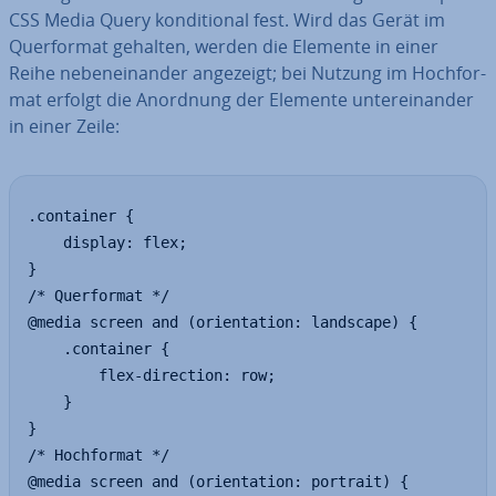
CSS Media Query kon­di­tio­nal fest. Wird das Gerät im
Quer­for­mat gehalten, werden die Elemente in einer
Reihe ne­ben­ein­an­der angezeigt; bei Nutzung im Hoch­for­
mat erfolgt die Anordnung der Elemente un­ter­ein­an­der
in einer Zeile:
.container {

	display: flex;

}

/* Querformat */

@media screen and (orientation: landscape) {

	.container {

		flex-direction: row;

	}

}

/* Hochformat */

@media screen and (orientation: portrait) {
