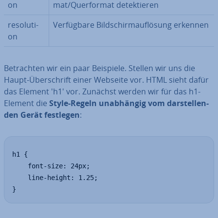
on
mat/Quer­for­mat de­tek­tie­ren
re­so­lu­ti­
Ver­füg­ba­re Bild­schirm­auf­lö­sung erkennen
on
Be­trach­ten wir ein paar Beispiele. Stellen wir uns die
Haupt-Über­schrift einer Webseite vor. HTML sieht dafür
das Element 'h1' vor. Zunächst werden wir für das h1-
Element die
Style-Regeln un­ab­hän­gig vom dar­stel­len­
den Gerät festlegen
:
h1 {

	font-size: 24px;

	line-height: 1.25;

}