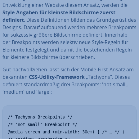
Ent­wick­lung einer Website diesem Ansatz, werden die
Style-Angaben für kleinste Bild­schir­me zuerst
definiert
. Diese De­fi­ni­tio­nen bilden das Grund­ge­rüst des
Designs. Darauf aufbauend werden mehrere Break­points
für sukzessiv größere Bild­schir­me definiert. Innerhalb
der Break­points werden selektiv neue Style-Regeln für
Elemente fest­ge­legt und damit die be­stehen­den Regeln
für kleinere Bild­schir­me über­schrie­ben.
Gut nach­voll­zie­hen lässt sich der Mobile-First-Ansatz am
bekannten
CSS-Utility-Framework
„Tachyons“. Dieses
definiert stan­dard­mä­ßig drei Break­points: 'not-small',
'medium' und 'large':
/* Tachyons Breakpoints */

/* 'not-small' Breakpoint */

@media screen and (min-width: 30em) { /* … */ }
