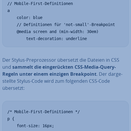
// Mobile-First-Definitionen

a

	color: blue

	// Definitionen für 'not-small'-Breakpoint

	@media screen and (min-width: 30em)

		text-decoration: underline
Der Stylus-Pre­pro­zes­sor übersetzt die Dateien in CSS
und
sammelt die ein­ge­rück­ten CSS-Media-Query-
Regeln unter einem einzigen Break­point
. Der dar­ge­
stell­te Stylus-Code wird zum folgenden CSS-Code
übersetzt:
/* Mobile-First-Definitionen */

p {

	font-size: 16px;
