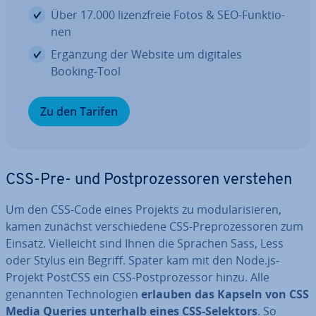
Über 17.000 li­zenz­freie Fotos & SEO-Funk­tio­
nen
Ergänzung der Website um digitales
Booking-Tool
Zu den Tarifen
CSS-Pre- und Post­pro­zes­so­ren verstehen
Um den CSS-Code eines Projekts zu mo­du­la­ri­sie­ren,
kamen zunächst ver­schie­de­ne CSS-Pre­pro­zes­so­ren zum
Einsatz. Viel­leicht sind Ihnen die Sprachen Sass, Less
oder Stylus ein Begriff. Später kam mit den Node.js-
Projekt PostCSS ein CSS-Post­pro­zes­sor hinzu. Alle
genannten Tech­no­lo­gien
erlauben das Kapseln von CSS
Media Queries unterhalb eines CSS-Selektors
. So