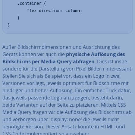
	.container {

		flex-direction: column;

	}

}
Außer Bild­schirm­di­men­sio­nen und Aus­rich­tung des
Geräts können wir auch die
physische Auflösung des
Bild­schirms per Media Query abfragen
. Dies ist ins­be­
son­de­re für die Dar­stel­lung von Pixel-Bildern in­ter­es­sant.
Stellen Sie sich als Beispiel vor, dass ein Logo in zwei
Versionen vorliegt, jeweils optimiert für Bild­schir­me mit
niedriger und hoher Auflösung. Ein einfacher Trick dafür,
das jeweils passende Logo an­zu­zei­gen, besteht darin,
beide Varianten auf der Seite zu plat­zie­ren. Mittels CSS
Media Query fragen wir die Auflösung des Bild­schirms ab
und verbergen über 'display: none' die jeweils nicht
benötigte Version. Dieser Ansatz könnte in HTML- und
CSS-Code im­ple­men­tiert so aussehen: