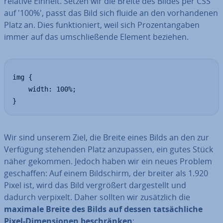
relative Einheit. Setzen wir die Breite des Bildes per CSS
auf '100%', passt das Bild sich fluide an den vor­han­de­nen
Platz an. Dies funk­tio­niert, weil sich Pro­zent­an­ga­ben
immer auf das um­schlie­ßen­de Element beziehen.
img {

	width: 100%;

}
Wir sind unserem Ziel, die Breite eines Bilds an den zur
Verfügung stehenden Platz an­zu­pas­sen, ein gutes Stück
näher gekommen. Jedoch haben wir ein neues Problem
ge­schaf­fen: Auf einem Bild­schirm, der breiter als 1.920
Pixel ist, wird das Bild ver­grö­ßert dar­ge­stellt und
dadurch verpixelt. Daher sollten wir zu­sätz­lich die
maximale Breite des Bilds auf dessen tat­säch­li­che
Pixel-Di­men­sio­nen be­schrän­ken
: