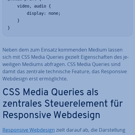
    video, audio {

        display: none;

    }

}
Neben dem zum Einsatz kommenden Medium lassen
sich mit CSS Media Queries gezielt Ei­gen­schaf­ten des je­
wei­li­gen Mediums abfragen. CSS Media Queries sind
damit das zentrale tech­ni­sche Feature, das Re­spon­si­ve
Webdesign erst er­mög­lich­te.
CSS Media Queries als
zentrales Steu­er­ele­ment für
Re­spon­si­ve Webdesign
Re­spon­si­ve Webdesign
zielt darauf ab, die Dar­stel­lung