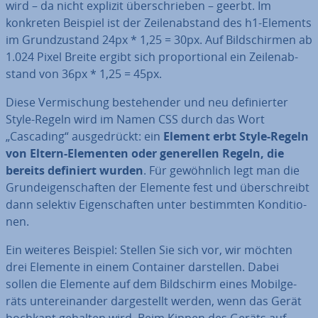
wird – da nicht explizit über­schrie­ben – geerbt. Im
konkreten Beispiel ist der Zei­len­ab­stand des h1-Elements
im Grund­zu­stand 24px * 1,25 = 30px. Auf Bild­schir­men ab
1.024 Pixel Breite ergibt sich pro­por­tio­nal ein Zei­len­ab­
stand von 36px * 1,25 = 45px.
Diese Ver­mi­schung be­stehen­der und neu de­fi­nier­ter
Style-Regeln wird im Namen CSS durch das Wort
„Cascading“ aus­ge­drückt: ein
Element erbt Style-Regeln
von Eltern-Elementen oder ge­ne­rel­len Regeln, die
bereits definiert wurden
. Für ge­wöhn­lich legt man die
Grund­ei­gen­schaf­ten der Elemente fest und über­schreibt
dann selektiv Ei­gen­schaf­ten unter be­stimm­ten Kon­di­tio­
nen.
Ein weiteres Beispiel: Stellen Sie sich vor, wir möchten
drei Elemente in einem Container dar­stel­len. Dabei
sollen die Elemente auf dem Bild­schirm eines Mo­bil­ge­
räts un­ter­ein­an­der dar­ge­stellt werden, wenn das Gerät