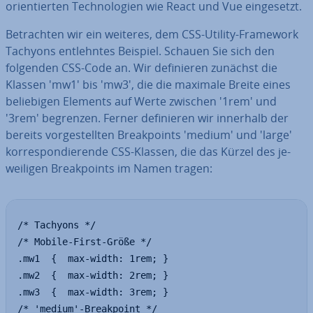
ori­en­tier­ten Tech­no­lo­gien wie React und Vue ein­ge­setzt.
Be­trach­ten wir ein weiteres, dem CSS-Utility-Framework
Tachyons ent­lehn­tes Beispiel. Schauen Sie sich den
folgenden CSS-Code an. Wir de­fi­nie­ren zunächst die
Klassen 'mw1' bis 'mw3', die die maximale Breite eines
be­lie­bi­gen Elements auf Werte zwischen '1rem' und
'3rem' begrenzen. Ferner de­fi­nie­ren wir innerhalb der
bereits vor­ge­stell­ten Break­points 'medium' und 'large'
kor­re­spon­die­ren­de CSS-Klassen, die das Kürzel des je­
wei­li­gen Break­points im Namen tragen:
/* Tachyons */

/* Mobile-First-Größe */

.mw1  {  max-width: 1rem; }

.mw2  {  max-width: 2rem; }

.mw3  {  max-width: 3rem; }

/* 'medium'-Breakpoint */
