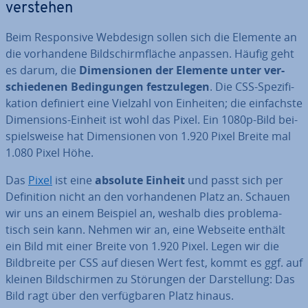
verstehen
Beim Re­spon­si­ve Webdesign sollen sich die Elemente an
die vor­han­de­ne Bild­schirm­flä­che anpassen. Häufig geht
es darum, die
Di­men­sio­nen der Elemente unter ver­
schie­de­nen Be­din­gun­gen fest­zu­le­gen
. Die CSS-Spe­zi­fi­
ka­ti­on definiert eine Vielzahl von Einheiten; die ein­fachs­te
Di­men­si­ons-Einheit ist wohl das Pixel. Ein 1080p-Bild bei­
spiels­wei­se hat Di­men­sio­nen von 1.920 Pixel Breite mal
1.080 Pixel Höhe.
Das
Pixel
ist eine
absolute Einheit
und passt sich per
De­fi­ni­ti­on nicht an den vor­han­de­nen Platz an. Schauen
wir uns an einem Beispiel an, weshalb dies pro­ble­ma­
tisch sein kann. Nehmen wir an, eine Webseite enthält
ein Bild mit einer Breite von 1.920 Pixel. Legen wir die
Bild­brei­te per CSS auf diesen Wert fest, kommt es ggf. auf
kleinen Bild­schir­men zu Störungen der Dar­stel­lung: Das
Bild ragt über den ver­füg­ba­ren Platz hinaus.