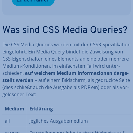
Was sind CSS Media Queries?
Die CSS Media Queries wurden mit der CSS3-Spe­zi­fi­ka­ti­on
ein­ge­führt. Ein Media Query bindet die Zuweisung von
CSS-Ei­gen­schaf­ten eines Elements an eine oder mehrere
Medium-Kon­di­tio­nen. Im ein­fachs­ten Fall wird un­ter­
schie­den,
auf welchem Medium In­for­ma­tio­nen dar­ge­
stellt werden
– auf einem Bild­schirm, als gedruckte Seite
(dies schließt auch die Ausgabe als PDF ein) oder als vor­
ge­le­se­ner Text:
Medium
Erklärung
all
Jegliches Aus­ga­be­me­di­um