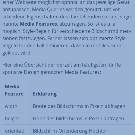
einer Webseite möglichst optimal an das jeweilige Gerät
an­zu­pas­sen. Media Queries werden genutzt, um ver­
schie­de­ne Ei­gen­schaf­ten des dar­stel­len­den Geräts, so­ge­
nann­te
Media Features
,
ab­zu­fra­gen. So ist es u. a.
möglich, Style-Regeln für ver­schie­de­ne Bild­schirm­di­men­
sio­nen fest­zu­le­gen. Ferner lassen sich op­ti­mier­te Style-
Regeln für den Fall de­fi­nie­ren, dass ein mobiles Gerät
gekippt wird.
Hier eine Übersicht der derzeit am häu­figs­ten
für Re­
spon­si­ve Design genutzten Media Features:
Media
Feature
Erklärung
width
Breite des Bild­schirms in Pixeln abfragen
height
Höhe des Bild­schirms in Pixeln abfragen
ori­en­ta­ti­
Bild­schirm-Ori­en­tie­rung Hoch­for­