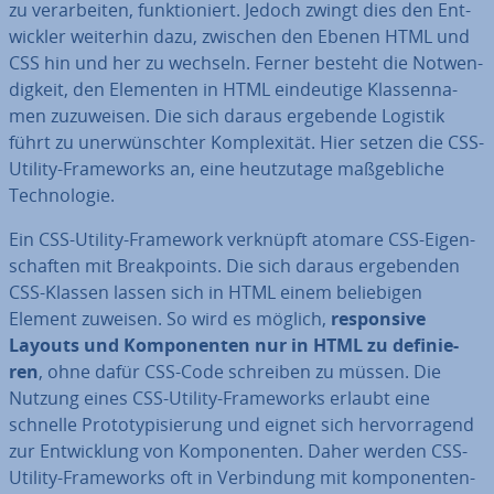
zu ver­ar­bei­ten, funk­tio­niert. Jedoch zwingt dies den Ent­
wick­ler weiterhin dazu, zwischen den Ebenen HTML und
CSS hin und her zu wechseln. Ferner besteht die Not­wen­
dig­keit, den Elementen in HTML ein­deu­ti­ge Klas­sen­na­
men zu­zu­wei­sen. Die sich daraus ergebende Logistik
führt zu un­er­wünsch­ter Kom­ple­xi­tät. Hier setzen die CSS-
Utility-Frame­works an, eine heut­zu­ta­ge maß­geb­li­che
Tech­no­lo­gie.
Ein CSS-Utility-Framework verknüpft atomare CSS-Ei­gen­
schaf­ten mit Break­points. Die sich daraus er­ge­ben­den
CSS-Klassen lassen sich in HTML einem be­lie­bi­gen
Element zuweisen. So wird es möglich,
re­spon­si­ve
Layouts und Kom­po­nen­ten nur in HTML zu de­fi­nie­
ren
, ohne dafür CSS-Code schreiben zu müssen. Die
Nutzung eines CSS-Utility-Frame­works erlaubt eine
schnelle Pro­to­ty­pi­sie­rung und eignet sich her­vor­ra­gend
zur Ent­wick­lung von Kom­po­nen­ten. Daher werden CSS-
Utility-Frame­works oft in Ver­bin­dung mit kom­po­nen­ten­