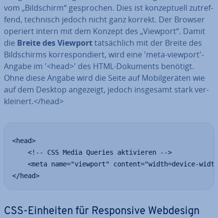
vom „Bild­schirm“ ge­spro­chen. Dies ist kon­zep­tu­ell zu­tref­
fend, technisch jedoch nicht ganz korrekt. Der Browser
operiert intern mit dem Konzept des „Viewport“. Damit
die
Breite des Viewport
tat­säch­lich mit der Breite des
Bild­schirms kor­re­spon­diert, wird eine 'meta-viewport'-
Angabe im '<head>' des HTML-Dokuments benötigt.
Ohne diese Angabe wird die Seite auf Mo­bil­ge­rä­ten wie
auf dem Desktop angezeigt, jedoch insgesamt stark ver­
klei­nert.</head>
<head>

    <!-- CSS Media Queries aktivieren -->

    <meta name="viewport" content="width=device-width
</head>
CSS-Einheiten für Re­spon­si­ve Webdesign