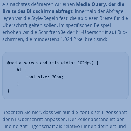
Als nächstes de­fi­nie­ren wir einen
Media Query, der die
Breite des Bild­schirms abfragt
. Innerhalb der Abfrage
legen wir die Style-Regeln fest, die ab dieser Breite für die
Über­schrift gelten sollen. Im spe­zi­fi­schen Beispiel
erhöhen wir die Schrift­grö­ße der h1-Über­schrift auf Bild­
schir­men, die min­des­tens 1.024 Pixel breit sind:
@media screen and (min-width: 1024px) {

	h1 {

		font-size: 36px;

	}

}
Beachten Sie hier, dass wir nur die 'font-size'-Ei­gen­schaft
der h1-Über­schrift anpassen. Der Zei­len­ab­stand ist per
'line-height'-Ei­gen­schaft als relative Einheit definiert und