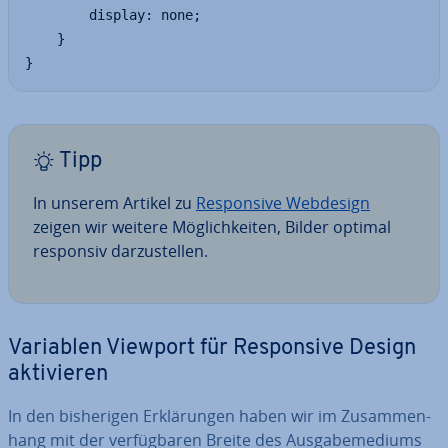
		display: none;

	}

}
Tipp
In unserem Artikel zu
Re­spon­si­ve Webdesign
zeigen wir weitere Mög­lich­kei­ten, Bilder optimal
responsiv dar­zu­stel­len.
Variablen Viewport für Re­spon­si­ve Design
ak­ti­vie­ren
In den bis­he­ri­gen Er­klä­run­gen haben wir im Zu­sam­men­
hang mit der ver­füg­ba­ren Breite des Aus­ga­be­me­di­ums