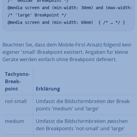
/* 'medium' Breakpoint */

@media screen and (min-width: 30em) and (max-width: 6
/* 'large' Breakpoint */

@media screen and (min-width: 60em)  { /* … */ }
Beachten Sie, dass dem Mobile-First-Ansatz folgend kein
eigener 'small'-Break­point existiert. Angaben für kleine
Geräte werden einfach ohne Break­point definiert.
Tachyons-
Break­
point
Erklärung
not-small
Umfasst die Bild­schirm­brei­ten der Break­
points 'medium' und 'large'
medium
Umfasst die Bild­schirm­brei­ten zwischen
den Break­points 'not-small' und 'large'