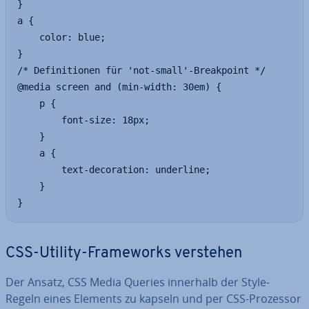
}

a {

	color: blue;

}

/* Definitionen für 'not-small'-Breakpoint */

@media screen and (min-width: 30em) {

	p {

		font-size: 18px;

	}

	a {

		text-decoration: underline;

	}

}
CSS-Utility-Frame­works verstehen
Der Ansatz, CSS Media Queries innerhalb der Style-
Regeln eines Elements zu kapseln und per CSS-Prozessor