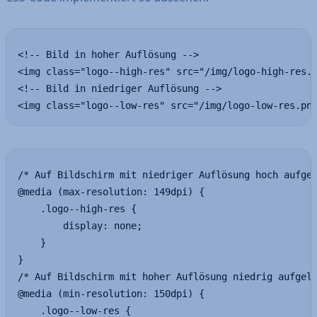
<!-- Bild in hoher Auflösung -->

<img class="logo--high-res" src="/img/logo-high-res.p
<!-- Bild in niedriger Auflösung -->

<img class="logo--low-res" src="/img/logo-low-res.pn
/* Auf Bildschirm mit niedriger Auflösung hoch aufgel
@media (max-resolution: 149dpi) {

	.logo--high-res {

		display: none;

	}

}

/* Auf Bildschirm mit hoher Auflösung niedrig aufgelö
@media (min-resolution: 150dpi) {

	.logo--low-res {
