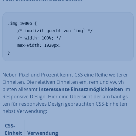
.img-1080p {

	/* implizit geerbt von `img` */

	/* width: 100%; */

	max-width: 1920px;

}
Neben Pixel und Prozent kennt CSS eine Reihe weiterer
Einheiten. Die relativen Einheiten em, rem und vw, vh
bieten allesamt
in­ter­es­san­te Ein­satz­mög­lich­kei­ten
im
Re­spon­si­ve Design. Hier eine Übersicht der am häu­figs­
ten für re­spon­si­ves Design ge­brauch­ten CSS-Einheiten
nebst Ver­wen­dung:
CSS-
Einheit
Ver­wen­dung