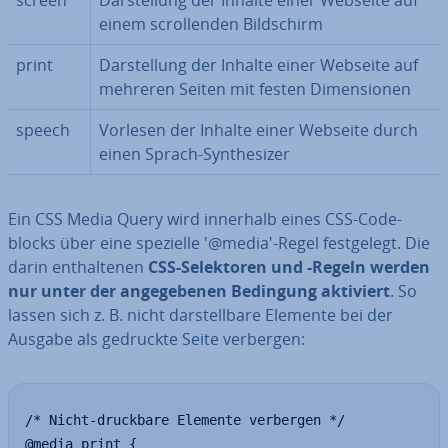
screen
Dar­stel­lung der Inhalte einer Webseite auf
einem scrol­len­den Bild­schirm
print
Dar­stel­lung der Inhalte einer Webseite auf
mehreren Seiten mit festen Di­men­sio­nen
speech
Vorlesen der Inhalte einer Webseite durch
einen Sprach-Syn­the­si­zer
Ein CSS Media Query wird innerhalb eines CSS-Code­
blocks über eine spezielle '@media'-Regel fest­ge­legt. Die
darin ent­hal­te­nen
CSS-Se­lek­to­ren und -Regeln werden
nur unter der an­ge­ge­be­nen Bedingung aktiviert
. So
lassen sich z. B. nicht dar­stell­ba­re Elemente bei der
Ausgabe als gedruckte Seite verbergen:
/* Nicht-druckbare Elemente verbergen */

@media print {
