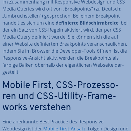
Im Zu­sam­men­hang mit Re­spon­si­ve Webdesign und CSS
Media Queries wird oft von „Break­points“ (zu Deutsch:
„Um­bruch­stel­len“) ge­spro­chen. Bei einem Break­point
handelt es sich um eine
de­fi­nier­te Bild­schirm­brei­te
, bei
der ein Satz von CSS-Regeln aktiviert wird, der per CSS
Media Query definiert wurde. Sie können sich die auf
einer Website de­fi­nier­ten Break­points ver­an­schau­li­chen,
indem Sie im Browser die Developer-Tools öffnen. Ist die
Re­spon­si­ve-Ansicht aktiv, werden die Break­points als
farbige Balken oberhalb der ei­gent­li­chen Webseite dar­
ge­stellt.
Mobile First, CSS-Pro­zes­so­
ren und CSS-Utility-Frame­
works verstehen
Eine an­er­kann­te Best Practice des Re­spon­si­ve
Webdesign ist der
Mobile-First-Ansatz
. Folgen Design und