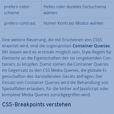
prefers-color-
Helles oder dunkles Farb­sche­ma
scheme
wählen
prefers-contrast
Hohen Kontrast-Modus wählen
Eine weitere Neuerung, die mit Er­schei­nen von CSS5
erwartet wird, sind die so­ge­nann­ten
Container Queries
.
Mit diesen wird es erstmals möglich sein, Style-Regeln für
Elemente an die Ei­gen­schaf­ten des sie um­ge­ben­den Con­
tai­ners zu knüpfen. Damit stehen die Container Queries
im Gegensatz zu den CSS Media Queries, die globale Ei­
gen­schaf­ten des dar­stel­len­den Geräts abfragen. Der
Einsatz von Container Queries wird die Be­hand­lung von
Spe­zi­al­fäl­len erlauben, für die bisher auf Ja­va­Script oder
komplexe Media Queries zu­rück­ge­grif­fen wird.
CSS-Break­points verstehen