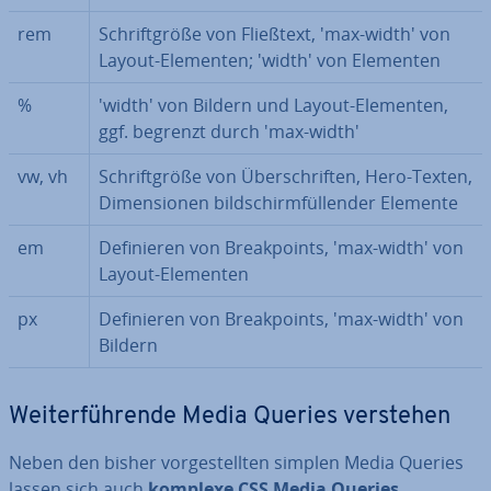
rem
Schrift­grö­ße von Fließtext, 'max-width' von
Layout-Elementen; 'width' von Elementen
%
'width' von Bildern und Layout-Elementen,
ggf. begrenzt durch 'max-width'
vw, vh
Schrift­grö­ße von Über­schrif­ten, Hero-Texten,
Di­men­sio­nen bild­schirm­fül­len­der Elemente
em
De­fi­nie­ren von Break­points, 'max-width' von
Layout-Elementen
px
De­fi­nie­ren von Break­points, 'max-width' von
Bildern
Wei­ter­füh­ren­de Media Queries verstehen
Neben den bisher vor­ge­stell­ten simplen Media Queries
lassen sich auch
komplexe CSS Media Queries