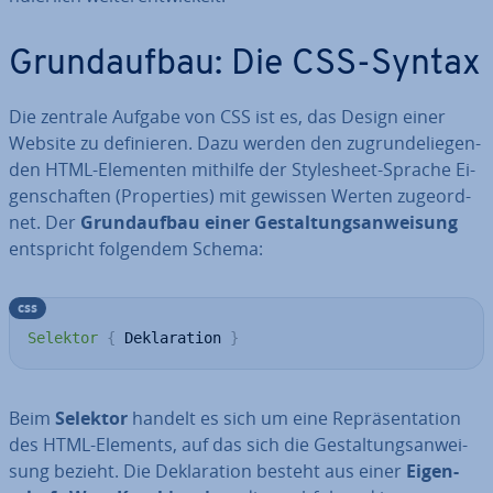
Grund­auf­bau: Die CSS-Syntax
Die zentrale Aufgabe von CSS ist es, das Design einer
Website zu de­fi­nie­ren. Dazu werden den zu­grun­de­lie­gen­
den HTML-Elementen mithilfe der Style­sheet-Sprache Ei­
gen­schaf­ten (Pro­per­ties) mit gewissen Werten zu­ge­ord­
net. Der
Grund­auf­bau einer Ge­stal­tungs­an­wei­sung
ent­spricht folgendem Schema:
css
Selektor
{
 Deklaration 
}
Beim
Selektor
handelt es sich um eine Re­prä­sen­ta­ti­on
des HTML-Elements, auf das sich die Ge­stal­tungs­an­wei­
sung bezieht. Die De­kla­ra­ti­on besteht aus einer
Ei­gen­