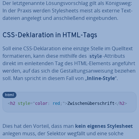
Der letzt­ge­nann­te Lö­sungs­vor­schlag gilt als Königsweg:
In der Praxis werden Style­sheets meist als externe Text­
da­tei­en angelegt und an­schlie­ßend ein­ge­bun­den.
CSS-De­kla­ra­ti­on in HTML-Tags
Soll eine CSS-De­kla­ra­ti­on eine einzige Stelle im Quelltext
for­ma­tie­ren, kann diese mithilfe des
-Attributs
style
direkt im ein­lei­ten­den Tag des HTML-Elements angeführt
werden, auf das sich die Ge­stal­tungs­an­wei­sung beziehen
soll. Man spricht in diesem Fall von „
Inline-Style
“.
html
<
h2
style
=
"
color
:
 red
;
"
>
Zwischenüberschrift
</
h2
>
Dies hat den Vorteil, dass man
kein eigenes Style­sheet
anlegen muss, der Selektor wegfällt und eine solche