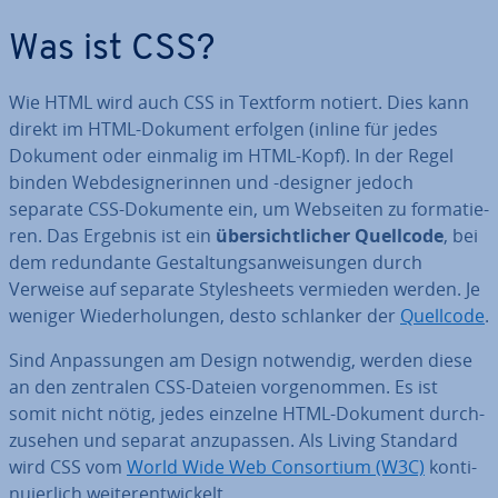
Was ist CSS?
Wie HTML wird auch CSS in Textform notiert. Dies kann
direkt im HTML-Dokument erfolgen (inline für jedes
Dokument oder einmalig im HTML-Kopf). In der Regel
binden Web­de­si­gne­rin­nen und -designer jedoch
separate CSS-Dokumente ein, um Webseiten zu for­ma­tie­
ren. Das Ergebnis ist ein
über­sicht­li­cher Quellcode
, bei
dem red­un­dan­te Ge­stal­tungs­an­wei­sun­gen durch
Verweise auf separate Style­sheets vermieden werden. Je
weniger Wie­der­ho­lun­gen, desto schlanker der
Quellcode
.
Sind An­pas­sun­gen am Design notwendig, werden diese
an den zentralen CSS-Dateien vor­ge­nom­men. Es ist
somit nicht nötig, jedes einzelne HTML-Dokument durch­
zu­se­hen und separat an­zu­pas­sen. Als Living Standard
wird CSS vom
World Wide Web Con­sor­ti­um (W3C)
kon­ti­
nu­ier­lich wei­ter­ent­wi­ckelt.