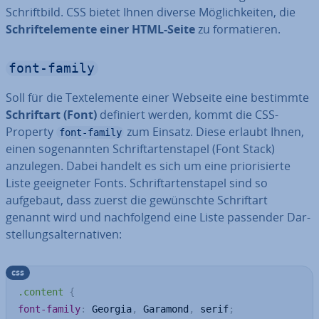
Schrift­bild. CSS bietet Ihnen diverse Mög­lich­kei­ten, die
Schrif­t­ele­men­te einer HTML-Seite
zu for­ma­tie­ren.
font-family
Soll für die Text­ele­men­te einer Webseite eine bestimmte
Schrift­art (Font)
definiert werden, kommt die CSS-
Property
zum Einsatz. Diese erlaubt Ihnen,
font-family
einen so­ge­nann­ten Schrift­ar­ten­sta­pel (Font Stack)
anzulegen. Dabei handelt es sich um eine prio­ri­sier­te
Liste ge­eig­ne­ter Fonts. Schrift­ar­ten­sta­pel sind so
aufgebaut, dass zuerst die ge­wünsch­te Schrift­art
genannt wird und nach­fol­gend eine Liste passender Dar­
stel­lungs­al­ter­na­ti­ven:
css
.content
{
font-family
:
 Georgia
,
 Garamond
,
 serif
;