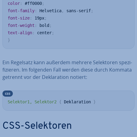
color
:
 #ff0000
;
font-family
:
 Helvetica
,
 sans-serif
;
font-size
:
 19px
;
font-weight
:
 bold
;
text-align
:
 center
;
}
Ein Regelsatz kann außerdem mehrere Se­lek­to­ren spe­zi­
fi­zie­ren. Im folgenden Fall werden diese durch Kommata
getrennt vor der De­kla­ra­ti­on notiert:
css
Selektor1, Selektor2
{
 Deklaration 
}
CSS-Se­lek­to­ren