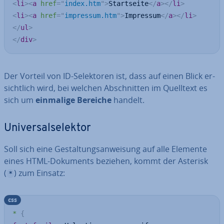
<
li
>
<
a
href
=
"
index.htm
"
>
Startseite
</
a
>
</
li
>
<
li
>
<
a
href
=
"
impressum.htm
"
>
Impressum
</
a
>
</
li
>
</
ul
>
</
div
>
Der Vorteil von ID-Se­lek­to­ren ist, dass auf einen Blick er­
sicht­lich wird, bei welchen Ab­schnit­ten im Quelltext es
sich um
einmalige Bereiche
handelt.
Uni­ver­sal­se­lek­tor
Soll sich eine Ge­stal­tungs­an­wei­sung auf alle Elemente
eines HTML-Dokuments beziehen, kommt der Asterisk
(
) zum Einsatz:
*
css
*
{