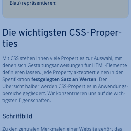
Blau) re­prä­sen­tie­ren:
Die wich­tigs­ten CSS-Pro­per­
ties
Mit CSS stehen Ihnen viele Pro­per­ties zur Auswahl, mit
denen sich Ge­stal­tungs­an­wei­sun­gen für HTML-Elemente
de­fi­nie­ren lassen. Jede Property ak­zep­tiert einen in der
Spe­zi­fi­ka­ti­on
fest­ge­leg­ten Satz an Werten
. Der
Übersicht halber werden CSS-Pro­per­ties in An­wen­dungs­
be­rei­che ge­glie­dert. Wir kon­zen­trie­ren uns auf die wich­
tigs­ten Ei­gen­schaf­ten.
Schrift­bild
Zu den zentralen Merkmalen einer Website gehört das