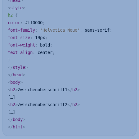
<
head
>
<
style
>
h2
{
color
:
 #ff0000
;
font-family
:
'Helvetica Neue'
,
 sans-serif
;
font-size
:
 19px
;
font-weight
:
 bold
;
text-align
:
 center
;
}
</
style
>
</
head
>
<
body
>
<
h2
>
Zwischenüberschrift1
</
h2
>
<
h2
>
Zwischenüberschrift2
</
h2
>
</
body
>
</
html
>