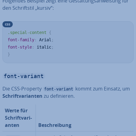
Folgendes Beispiel zeigt eine Ge­stal­tungs­an­wei­sung für
den Schrift­stil „kursiv“:
css
.special-content
{
font-family
:
 Arial
;
font-style
:
 italic
;
}
font-variant
Die CSS-Property
kommt zum Einsatz, um
font-variant
Schrift­va­ri­an­ten
zu de­fi­nie­ren.
Werte für
Schrift­va­ri­
an­ten
Be­schrei­bung