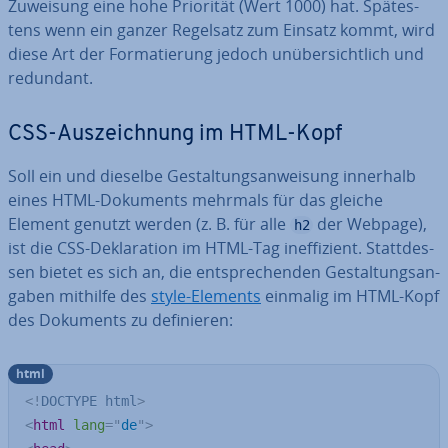
Zuweisung eine hohe Priorität (Wert 1000) hat. Spä­tes­
tens wenn ein ganzer Regelsatz zum Einsatz kommt, wird
diese Art der For­ma­tie­rung jedoch un­über­sicht­lich und
redundant.
CSS-Aus­zeich­nung im HTML-Kopf
Soll ein und dieselbe Ge­stal­tungs­an­wei­sung innerhalb
eines HTML-Dokuments mehrmals für das gleiche
Element genutzt werden (z. B. für alle
der Webpage),
h2
ist die CSS-De­kla­ra­ti­on im HTML-Tag in­ef­fi­zi­ent. Statt­des­
sen bietet es sich an, die ent­spre­chen­den Ge­stal­tungs­an­
ga­ben mithilfe des
style-Elements
einmalig im HTML-Kopf
des Dokuments zu de­fi­nie­ren:
html
<!
DOCTYPE
html
>
<
html
lang
=
"
de
"
>