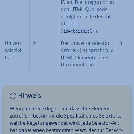
ID an. Die In­te­gra­ti­on in
den HTML-Quellcode
erfolgt mithilfe des
-
id
Attributs
(
).
id="beispiel"
Uni­ver­
Der Uni­ver­sal­se­lek­tor
0
*
sal­se­lek­
Asterisk (
) spricht alle
*
tor
HTML-Elemente eines
Dokuments an.
Hinweis
Wenn mehrere Regeln auf dasselbe Element
zutreffen, bestimmt die Spe­zi­fi­tät eines Selektors,
welche Regel an­ge­wen­det wird. Jede Selektor-Art
hat dabei einen be­stimm­ten Wert, der zur Be­rech­