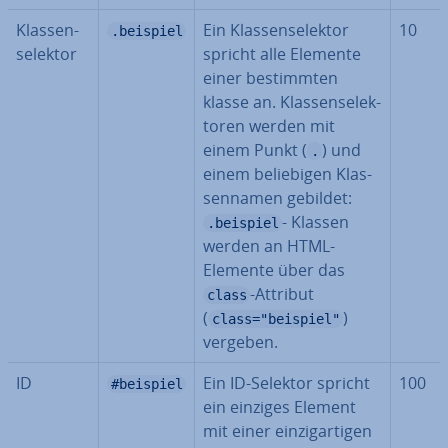
Klas­sen­
Ein Klas­sen­se­lek­tor
10
.beispiel
se­lek­tor
spricht alle Elemente
einer be­stimm­ten
klasse an. Klas­sen­se­lek­
to­ren werden mit
einem Punkt (
) und
.
einem be­lie­bi­gen Klas­
sen­na­men gebildet:
- Klassen
.beispiel
werden an HTML-
Elemente über das
-Attribut
class
(
)
class="beispiel"
vergeben.
ID
Ein ID-Selektor spricht
100
#beispiel
ein einziges Element
mit einer ein­zig­ar­ti­gen