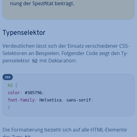
nung der Spe­zi­fi­tät beiträgt.
Ty­pen­se­lek­tor
Ver­deut­li­chen lässt sich der Einsatz ver­schie­de­ner CSS-
Se­lek­to­ren an Bei­spie­len. Folgender Code zeigt den Ty­
pen­se­lek­tor
mit De­kla­ra­ti­on:
h2
css
h2
{
color
:
 #305796
;
font-family
:
 Helvetica
,
 sans-serif
;
}
Die For­ma­tie­rung bezieht sich auf alle HTML-Elemente