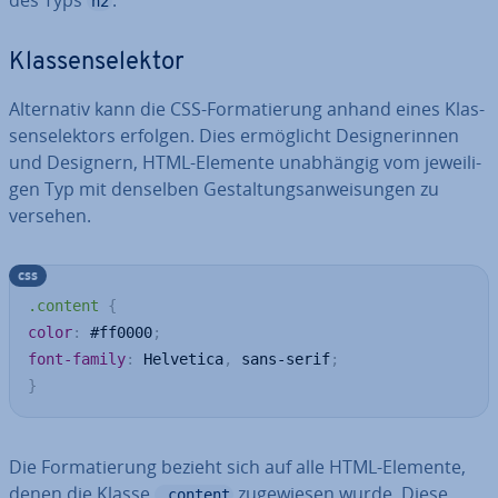
des Typs
.
h2
Klas­sen­se­lek­tor
Al­ter­na­tiv kann die CSS-For­ma­tie­rung anhand eines Klas­
sen­se­lek­tors erfolgen. Dies er­mög­licht De­si­gne­rin­nen
und Designern, HTML-Elemente un­ab­hän­gig vom je­wei­li­
gen Typ mit denselben Ge­stal­tungs­an­wei­sun­gen zu
versehen.
css
.content
{
color
:
 #ff0000
;
font-family
:
 Helvetica
,
 sans-serif
;
}
Die For­ma­tie­rung bezieht sich auf alle HTML-Elemente,
denen die Klasse
zu­ge­wie­sen wurde. Diese
.content