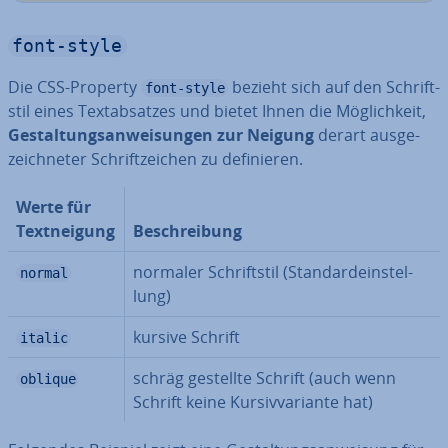
font-style
Die CSS-Property
bezieht sich auf den Schrift­
font-style
stil eines Text­ab­sat­zes und bietet Ihnen die Mög­lich­keit,
Ge­stal­tungs­an­wei­sun­gen zur Neigung
derart aus­ge­
zeich­ne­ter Schrift­zei­chen zu de­fi­nie­ren.
Werte für
Text­nei­gung
Be­schrei­bung
normaler Schrift­stil (Stan­dard­ein­stel­
normal
lung)
kursive Schrift
italic
schräg gestellte Schrift (auch wenn
oblique
Schrift keine Kur­siv­va­ri­an­te hat)