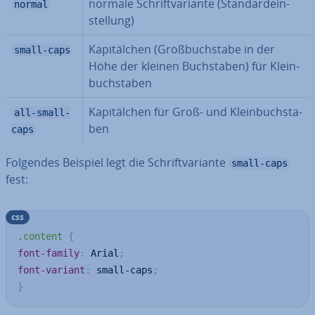
normale Schrift­va­ri­an­te (Stan­dard­ein­
normal
stel­lung)
Ka­pi­täl­chen (Groß­buch­sta­be in der
small-caps
Höhe der kleinen Buch­sta­ben) für Klein­
buch­sta­ben
Ka­pi­täl­chen für Groß- und Klein­buch­sta­
all-small-
ben
caps
Folgendes Beispiel legt die Schrift­va­ri­an­te
small-caps
fest:
css
.content
{
font-family
:
 Arial
;
font-variant
:
 small-caps
;
}