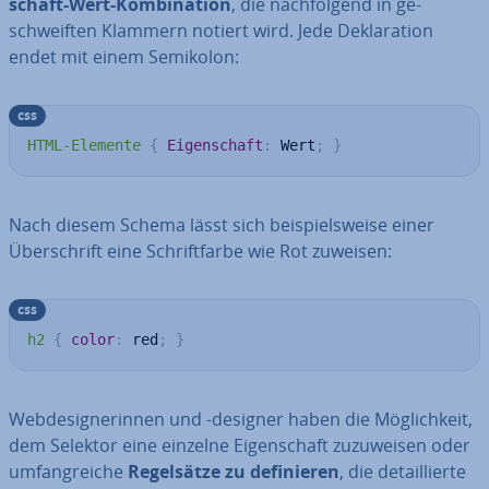
schaft-Wert-Kom­bi­na­ti­on
, die nach­fol­gend in ge­
schweif­ten Klammern notiert wird. Jede De­kla­ra­ti­on
endet mit einem Semikolon:
css
HTML-Elemente
{
Eigenschaft
:
 Wert
;
}
Nach diesem Schema lässt sich bei­spiels­wei­se einer
Über­schrift eine Schrift­far­be wie Rot zuweisen:
css
h2
{
color
:
 red
;
}
Web­de­si­gne­rin­nen und -designer haben die Mög­lich­keit,
dem Selektor eine einzelne Ei­gen­schaft zu­zu­wei­sen oder
um­fang­rei­che
Re­gel­sät­ze zu de­fi­nie­ren
, die de­tail­lier­te