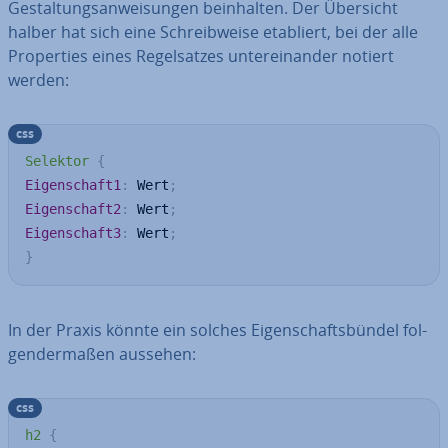
Ge­stal­tungs­an­wei­sun­gen be­inhal­ten. Der Übersicht
halber hat sich eine Schreib­wei­se etabliert, bei der alle
Pro­per­ties eines Re­gel­sat­zes un­ter­ein­an­der notiert
werden:
css
Selektor
{
Eigenschaft1
:
 Wert
;
Eigenschaft2
:
 Wert
;
Eigenschaft3
:
 Wert
;
}
In der Praxis könnte ein solches Ei­gen­schafts­bün­del fol­
gen­der­ma­ßen aussehen:
css
h2
{