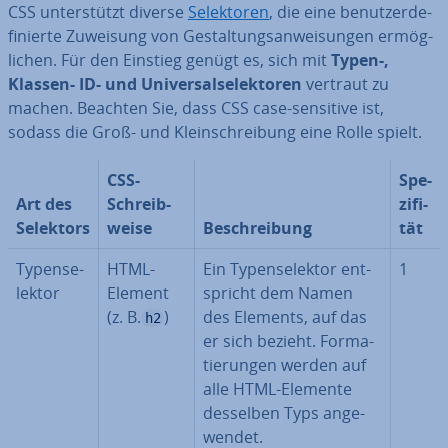
CSS un­ter­stützt diverse
Se­lek­to­ren
, die eine be­nut­zer­de­
fi­nier­te Zuweisung von Ge­stal­tungs­an­wei­sun­gen er­mög­
li­chen. Für den Einstieg genügt es, sich mit
Typen-,
Klassen- ID- und Uni­ver­sal­se­lek­to­ren
vertraut zu
machen. Beachten Sie, dass CSS case-sensitive ist,
sodass die Groß- und Klein­schrei­bung eine Rolle spielt.
CSS-
Spe­
Art des
Schreib­
zi­fi­
Selektors
wei­se
Be­schrei­bung
tät
Ty­pen­se­
HTML-
Ein Ty­pen­se­lek­tor ent­
1
lek­tor
Element
spricht dem Namen
(z. B.
)
des Elements, auf das
h2
er sich bezieht. For­ma­
tie­run­gen werden auf
alle HTML-Elemente
desselben Typs an­ge­
wen­det.