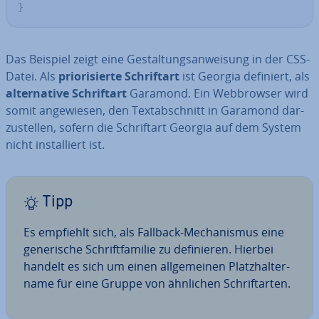
}
Das Beispiel zeigt eine Ge­stal­tungs­an­wei­sung in der CSS-
Datei. Als
prio­ri­sier­te Schrift­art
ist Georgia definiert, als
al­ter­na­ti­ve Schrift­art
Garamond. Ein Web­brow­ser wird
somit an­ge­wie­sen, den Text­ab­schnitt in Garamond dar­
zu­stel­len, sofern die Schrift­art Georgia auf dem System
nicht in­stal­liert ist.
Tipp
Es empfiehlt sich, als Fallback-Me­cha­nis­mus eine
ge­ne­ri­sche Schrift­fa­mi­lie zu de­fi­nie­ren. Hierbei
handelt es sich um einen all­ge­mei­nen Platz­hal­ter­
na­me für eine Gruppe von ähnlichen Schrift­ar­ten.