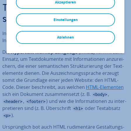
Akzeptieren
Trennung von Inhalt und Prä­
sen­ta­ti­on
Einstellungen
In Kom­bi­na­ti­on mit
HTML
dient
CSS
der Trennung von
Ablehnen
Inhalt und Prä­sen­ta­ti­on.
Die
Hypertext Markup Language (HTML)
kommt zum
Einsatz, um Text­do­ku­men­te mit In­for­ma­tio­nen an­zu­rei­
chern, die einer se­man­ti­schen Struk­tu­rie­rung der Text­
ele­men­te dienen. Die Aus­zeich­nungs­spra­che erzeugt
somit die Grundlage einer jeden Website: den HTML-
Code. Dieser be­schreibt, aus welchen
HTML-Elementen
sich ein Dokument zu­sam­men­setzt (z. B.
,
<body>
,
) und wie die In­for­ma­tio­nen zu in­ter­
<header>
<footer>
pre­tie­ren sind (z. B. Über­schrift
oder Text­ab­satz
<h1>
).
<p>
Ur­sprüng­lich bot auch HTML ru­di­men­tä­re Ge­stal­tungs­