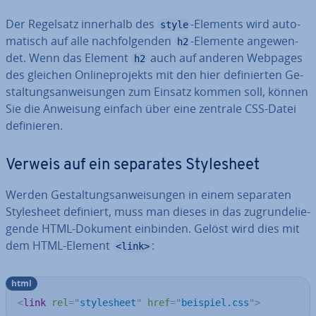
Der Regelsatz innerhalb des
-Elements wird au­to­
style
ma­tisch auf alle nach­fol­gen­den
-Elemente an­ge­wen­
h2
det. Wenn das Element
auch auf anderen Webpages
h2
des gleichen On­line­pro­jekts mit den hier de­fi­nier­ten Ge­
stal­tungs­an­wei­sun­gen zum Einsatz kommen soll, können
Sie die Anweisung einfach über eine zentrale CSS-Datei
de­fi­nie­ren.
Verweis auf ein separates Style­sheet
Werden Ge­stal­tungs­an­wei­sun­gen in einem separaten
Style­sheet definiert, muss man dieses in das zu­grun­de­lie­
gen­de HTML-Dokument einbinden. Gelöst wird dies mit
dem HTML-Element
:
<link>
html
<
link
rel
=
"
stylesheet
"
href
=
"
beispiel.css
"
>