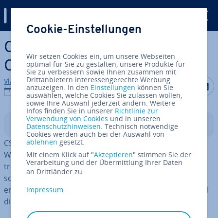
Digital Guide
Cookie-Einstellungen
Zum Haupt­in­halt springen
CSS-Tutorial: Ein­füh­rung in
Wir setzen Cookies ein, um unsere Webseiten
Cascading Style Sheets
optimal für Sie zu gestalten, unsere Produkte für
Sie zu verbessern sowie Ihnen zusammen mit
Drittanbietern interessengerechte Werbung
Vladimir Simovic
Auf Facebo
Auf Tw
A
anzuzeigen. In den
Einstellungen
können Sie
27.11.2025
auswählen, welche Cookies Sie zulassen wollen,
sowie Ihre Auswahl jederzeit ändern. Weitere
Infos finden Sie in unserer
Richtlinie zur
Verwendung von Cookies
und in unseren
In­halts­ver­zeich­nis
Datenschutzhinweisen
. Technisch notwendige
Cookies werden auch bei der Auswahl von
ablehnen
gesetzt.
CSS dient dazu, das Aussehen und die Ge­stal­tung von
Webseiten zu de­fi­nie­ren. Mit Cascading Style Sheets
Mit einem Klick auf "
Akzeptieren
" stimmen Sie der
Verarbeitung und der Übermittlung Ihrer Daten
trennen Sie Design und Inhalt von­ein­an­der und sorgen
an Drittländer zu.
so für eine klare, flexible Struktur. In diesem Tutorial
erfahren Sie, wie Sie mit CSS das Layout, die Farben und
Impressum
die Ty­po­gra­fie Ihrer Website gezielt steuern.