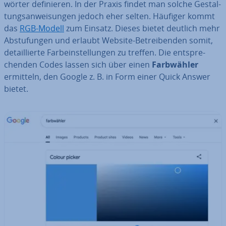
wör­ter de­fi­nie­ren. In der Praxis findet man solche Ge­stal­
tungs­an­wei­sun­gen jedoch eher selten. Häufiger kommt
das
RGB-Modell
zum Einsatz. Dieses bietet deutlich mehr
Ab­stu­fun­gen und erlaubt Website-Be­trei­ben­den somit,
de­tail­lier­te Farb­ein­stel­lun­gen zu treffen. Die ent­spre­
chen­den Codes lassen sich über einen
Farb­wäh­ler
ermitteln, den Google z. B. in Form einer Quick Answer
bietet.