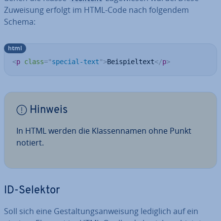
Zuweisung erfolgt im HTML-Code nach folgendem
Schema:
html
<
p
class
=
"
special-text
"
>
Beispieltext
</
p
>
Hinweis
In HTML werden die Klas­sen­na­men ohne Punkt
notiert.
ID-Selektor
Soll sich eine Ge­stal­tungs­an­wei­sung lediglich auf ein