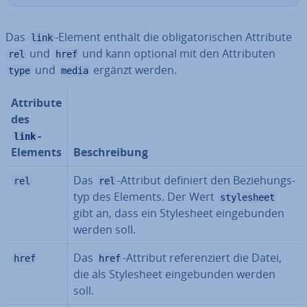
Das
-Element enthält die ob­li­ga­to­ri­schen Attribute
link
und
und kann optional mit den At­tri­bu­ten
rel
href
und
ergänzt werden.
type
media
Attribute
des
-
link
Elements
Be­schrei­bung
Das
-Attribut definiert den Be­zie­hungs­
rel
rel
typ des Elements. Der Wert
stylesheet
gibt an, dass ein Style­sheet ein­ge­bun­den
werden soll.
Das
-Attribut re­fe­ren­ziert die Datei,
href
href
die als Style­sheet ein­ge­bun­den werden
soll.