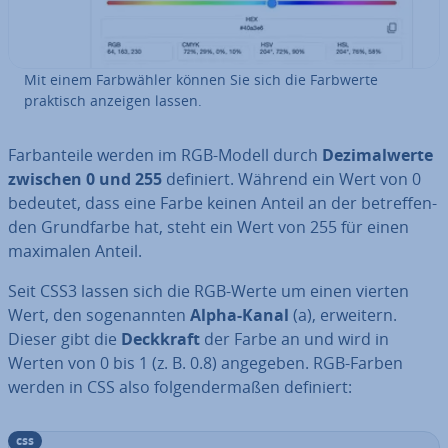
Mit einem Farb­wäh­ler können Sie sich die Farbwerte
praktisch anzeigen lassen.
Farb­an­tei­le werden im RGB-Modell durch
De­zi­mal­wer­te
zwischen 0 und 255
definiert. Während ein Wert von 0
bedeutet, dass eine Farbe keinen Anteil an der be­tref­fen­
den Grund­far­be hat, steht ein Wert von 255 für einen
maximalen Anteil.
Seit CSS3 lassen sich die RGB-Werte um einen vierten
Wert, den so­ge­nann­ten
Alpha-Kanal
(a), erweitern.
Dieser gibt die
Deckkraft
der Farbe an und wird in
Werten von 0 bis 1 (z. B. 0.8) angegeben. RGB-Farben
werden in CSS also fol­gen­der­ma­ßen definiert:
css