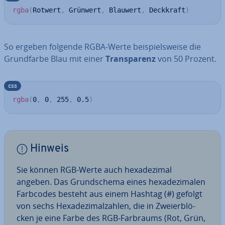
rgba
(
Rotwert
,
 Grünwert
,
 Blauwert
,
 Deckkraft
)
So ergeben folgende RGBA-Werte bei­spiels­wei­se die
Grund­far­be Blau mit einer
Trans­pa­renz
von 50 Prozent.
css
rgba
(
0
,
 0
,
 255
,
 0.5
)
Hinweis
Sie können RGB-Werte auch he­xa­de­zi­mal
angeben. Das Grund­sche­ma eines he­xa­de­zi­ma­len
Farbcodes besteht aus einem Hashtag (#) gefolgt
von sechs He­xa­de­zi­mal­zah­len, die in Zwei­er­blö­
cken je eine Farbe des RGB-Farbraums (Rot, Grün,