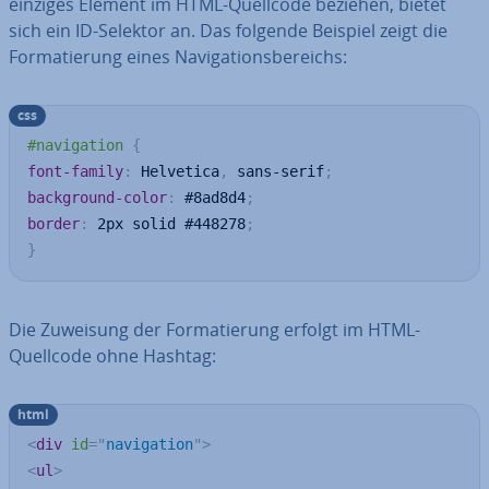
einziges Element im HTML-Quellcode beziehen, bietet
sich ein ID-Selektor an. Das folgende Beispiel zeigt die
For­ma­tie­rung eines Na­vi­ga­ti­ons­be­reichs:
css
#navigation
{
font-family
:
 Helvetica
,
 sans-serif
;
background-color
:
 #8ad8d4
;
border
:
 2px solid #448278
;
}
Die Zuweisung der For­ma­tie­rung erfolgt im HTML-
Quellcode ohne Hashtag:
html
<
div
id
=
"
navigation
"
>
<
ul
>