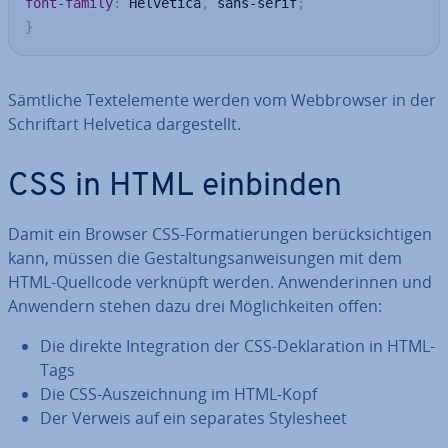
font-family
:
 Helvetica
,
 sans-serif
;
}
Sämtliche Text­ele­men­te werden vom Web­brow­ser in der
Schrift­art Helvetica dar­ge­stellt.
CSS in HTML einbinden
Damit ein Browser CSS-For­ma­tie­run­gen be­rück­sich­ti­gen
kann, müssen die Ge­stal­tungs­an­wei­sun­gen mit dem
HTML-Quellcode verknüpft werden. An­wen­de­rin­nen und
Anwendern stehen dazu drei Mög­lich­kei­ten offen:
Die direkte In­te­gra­ti­on der CSS-De­kla­ra­ti­on in HTML-
Tags
Die CSS-Aus­zeich­nung im HTML-Kopf
Der Verweis auf ein separates Style­sheet