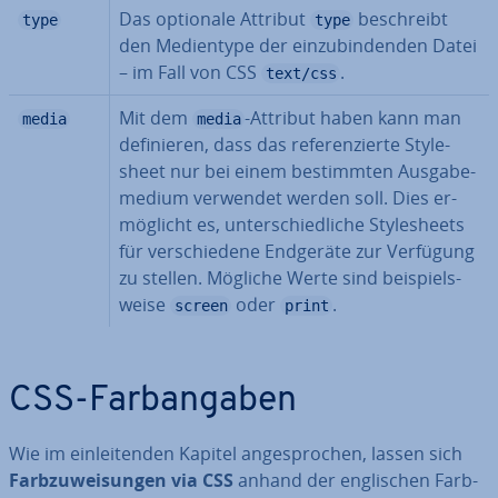
Das optionale Attribut
be­schreibt
type
type
den Me­di­en­ty­pe der ein­zu­bin­den­den Datei
– im Fall von CSS
.
text/css
Mit dem
-Attribut haben kann man
media
media
de­fi­nie­ren, dass das re­fe­ren­zier­te Style­
sheet nur bei einem be­stimm­ten Aus­ga­be­
me­di­um verwendet werden soll. Dies er­
mög­licht es, un­ter­schied­li­che Style­sheets
für ver­schie­de­ne Endgeräte zur Verfügung
zu stellen. Mögliche Werte sind bei­spiels­
wei­se
oder
.
screen
print
CSS-Farb­an­ga­ben
Wie im ein­lei­ten­den Kapitel an­ge­spro­chen, lassen sich
Farb­zu­wei­sun­gen via CSS
anhand der eng­li­schen Farb­