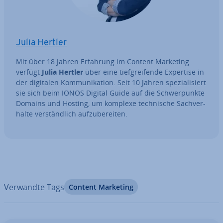
Julia Hertler
Mit über 18 Jahren Erfahrung im Content Marketing
verfügt
Julia Hertler
über eine tief­grei­fen­de Expertise in
der digitalen Kom­mu­ni­ka­ti­on. Seit 10 Jahren spe­zia­li­siert
sie sich beim IONOS Digital Guide auf die Schwer­punk­te
Domains und Hosting, um komplexe tech­ni­sche Sach­ver­
hal­te ver­ständ­lich auf­zu­be­rei­ten.
Verwandte Tags
Content Marketing