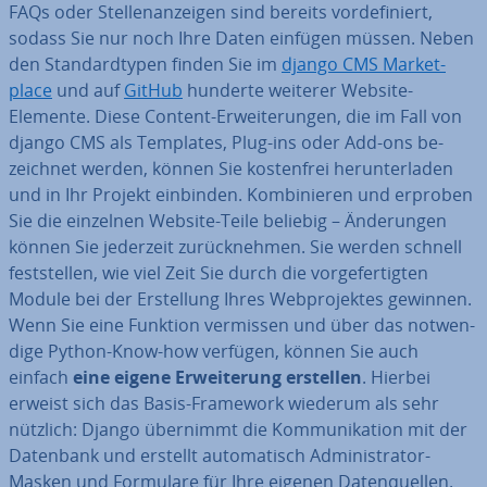
FAQs oder Stel­len­an­zei­gen sind bereits vor­de­fi­niert,
sodass Sie nur noch Ihre Daten einfügen müssen. Neben
den Stan­dard­ty­pen finden Sie im
django CMS Mar­ket­
place
und auf
GitHub
hunderte weiterer Website-
Elemente. Diese Content-Er­wei­te­run­gen, die im Fall von
django CMS als Templates, Plug-ins oder Add-ons be­
zeich­net werden, können Sie kos­ten­frei her­un­ter­la­den
und in Ihr Projekt einbinden. Kom­bi­nie­ren und erproben
Sie die einzelnen Website-Teile beliebig – Än­de­run­gen
können Sie jederzeit zu­rück­neh­men. Sie werden schnell
fest­stel­len, wie viel Zeit Sie durch die vor­ge­fer­tig­ten
Module bei der Er­stel­lung Ihres Web­pro­jek­tes gewinnen.
Wenn Sie eine Funktion vermissen und über das not­wen­
di­ge Python-Know-how verfügen, können Sie auch
einfach
eine eigene Er­wei­te­rung erstellen
. Hierbei
erweist sich das Basis-Framework wiederum als sehr
nützlich: Django übernimmt die Kom­mu­ni­ka­ti­on mit der
Datenbank und erstellt au­to­ma­tisch Ad­mi­nis­tra­tor-
Masken und Formulare für Ihre eigenen Da­ten­quel­len.