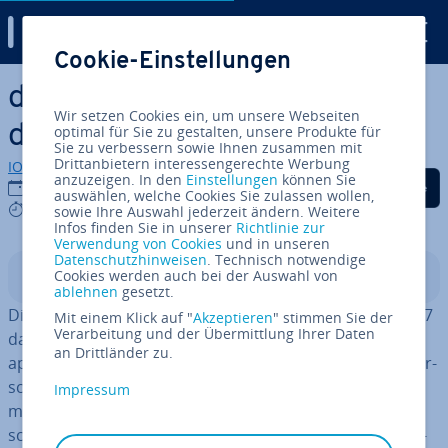
Digital Guide
Cookie-Einstellungen
Zum Haupt­in­halt springen
django CMS – ein Blick auf
Wir setzen Cookies ein, um unsere Webseiten
das Python-System
optimal für Sie zu gestalten, unsere Produkte für
Sie zu verbessern sowie Ihnen zusammen mit
Drittanbietern interessengerechte Werbung
IONOS Redaktion
anzuzeigen. In den
Einstellungen
können Sie
Auf Facebook teilen
Auf Twitter teilen
Auf LinkedIn tei
18.10.2022
auswählen, welche Cookies Sie zulassen wollen,
5 mins
sowie Ihre Auswahl jederzeit ändern. Weitere
Infos finden Sie in unserer
Richtlinie zur
Verwendung von Cookies
und in unseren
Datenschutzhinweisen
. Technisch notwendige
Cookies werden auch bei der Auswahl von
In­halts­ver­zeich­nis
ablehnen
gesetzt.
Die Schweizer Web­agen­tur Divio AG ver­öf­fent­lich­te 2007
Mit einem Klick auf "
Akzeptieren
" stimmen Sie der
Verarbeitung und der Übermittlung Ihrer Daten
das freie django CMS, das auf dem gleich­na­mi­gen Web­
an Drittländer zu.
ap­pli­ka­ti­ons-Framework Django basiert. Wie das 2005 er­
schie­ne­ne Framework ist auch das Content-Ma­nage­
Impressum
ment-System in der Pro­gram­mier­spra­che
Python
ge­
schrie­ben, wodurch es auf eine große Zahl an Bi­blio­the­