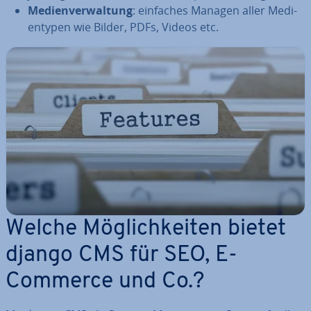
Me­di­en­ver­wal­tung
: einfaches Managen aller Me­di­
en­ty­pen wie Bilder, PDFs, Videos etc.
Welche Mög­lich­kei­ten bietet
django CMS für SEO, E-
Commerce und Co.?