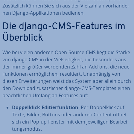
Zu­sätz­lich können Sie sich aus der Vielzahl an vor­han­de­
nen Django-Ap­pli­ka­tio­nen bedienen.
Die django-CMS-Features im
Überblick
Wie bei vielen anderen Open-Source-CMS liegt die Stärke
von django CMS in der Viel­sei­tig­keit, die besonders aus
der immer größer werdenden Zahl an Add-ons, die neue
Funk­tio­nen er­mög­li­chen, re­sul­tiert. Un­ab­hän­gig von
diesen Er­wei­te­run­gen weist das System aber allein durch
den Download zu­sätz­li­cher django-CMS-Templates einen
be­acht­li­chen Umfang an Features auf:
Dop­pel­klick-Edi­tier­funk­ti­on
: Per Dop­pel­klick auf
Texte, Bilder, Buttons oder anderen Content öffnet
sich ein Pop-up-Fenster mit dem je­wei­li­gen Be­ar­bei­
tungs­mo­dus.