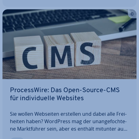
erst…
Pro­cess­Wire: Das Open-Source-CMS
für in­di­vi­du­el­le Websites
Sie wollen Webseiten erstellen und dabei alle Frei­
hei­ten haben? WordPress mag der un­an­ge­foch­te­
ne Markt­füh­rer sein, aber es enthält mitunter auch
unsichere Plug-ins, die Hackern Angriffe er­leich­