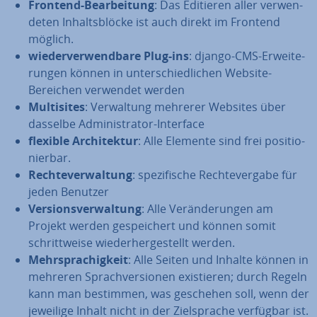
Frontend-Be­ar­bei­tung
: Das Editieren aller ver­wen­
de­ten In­halts­blö­cke ist auch direkt im Frontend
möglich.
wie­der­ver­wend­ba­re Plug-ins
: django-CMS-Er­wei­te­
run­gen können in un­ter­schied­li­chen Website-
Bereichen verwendet werden
Mul­ti­si­tes
: Ver­wal­tung mehrerer Websites über
dasselbe Ad­mi­nis­tra­tor-Interface
flexible Ar­chi­tek­tur
: Alle Elemente sind frei po­si­tio­
nier­bar.
Rech­te­ver­wal­tung
: spe­zi­fi­sche Rech­te­ver­ga­be für
jeden Benutzer
Ver­si­ons­ver­wal­tung
: Alle Ver­än­de­run­gen am
Projekt werden ge­spei­chert und können somit
schritt­wei­se wie­der­her­ge­stellt werden.
Mehr­spra­chig­keit
: Alle Seiten und Inhalte können in
mehreren Sprach­ver­sio­nen exis­tie­ren; durch Regeln
kann man bestimmen, was geschehen soll, wenn der
jeweilige Inhalt nicht in der Ziel­spra­che verfügbar ist.