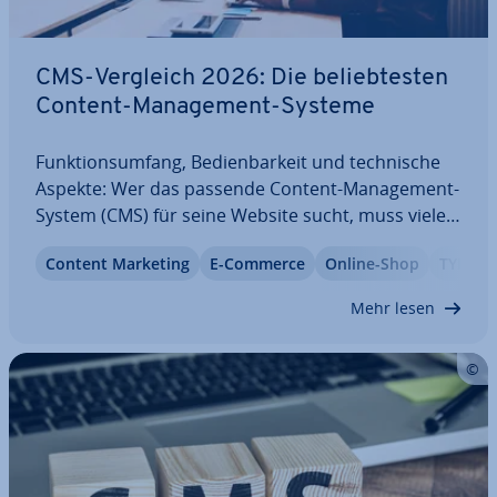
CMS-Vergleich 2026: Die be­lieb­tes­ten
Content-Ma­nage­ment-Systeme
Funk­ti­ons­um­fang, Be­dien­bar­keit und tech­ni­sche
Aspekte: Wer das passende Content-Ma­nage­ment-
System (CMS) für seine Website sucht, muss viele
Faktoren im Blick behalten. Zwischen einem
Content Marketing
E-Commerce
Online-Shop
TYPO3
kleinen Blog und einer großen Un­ter­neh­mens-
Website liegen Welten, obwohl mitunter das
Mehr lesen
gleiche…