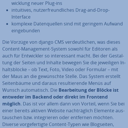
wick­lung neuer Plug-ins
in­tui­ti­ves, nut­zer­freund­li­ches Drag-and-Drop-
Interface
komplexe Da­ten­quel­len sind mit geringem Aufwand
ein­ge­bun­den
Die Vorzüge von django CMS ver­deut­li­chen, was dieses
Content-Ma­nage­ment-System sowohl für Editoren als
auch für Ent­wick­ler so in­ter­es­sant macht. Bei der Ge­stal­
tung der Seiten und Inhalte bewegen Sie die je­wei­li­gen In­
halts­blö­cke – ob Text, Foto, Video oder Formular – mit
der Maus an die ge­wünsch­te Stelle. Das System erstellt
Sei­ten­bäu­me und daraus re­sul­tie­ren­de Menüs auf
Wunsch au­to­ma­tisch. Die
Be­ar­bei­tung der Blöcke ist
entweder im Backend oder direkt im Frontend
möglich
. Das ist vor allem dann von Vorteil, wenn Sie bei
einer bereits aktiven Website nach­träg­lich Elemente aus­
tau­schen bzw. in­te­grie­ren oder entfernen möchten.
Diverse vor­ge­fer­tig­te Content-Typen wie Blog­sei­ten,