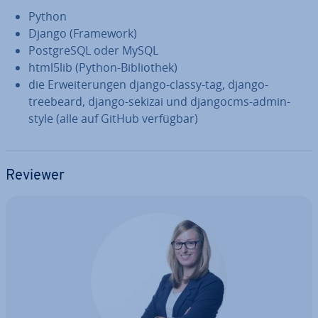
Python
Django (Framework)
Post­greS­QL oder MySQL
html5lib (Python-Bi­blio­thek)
die Er­wei­te­run­gen django-classy-tag, django-
treebeard, django-sekizai und djangocms-admin-
style (alle auf GitHub verfügbar)
Reviewer