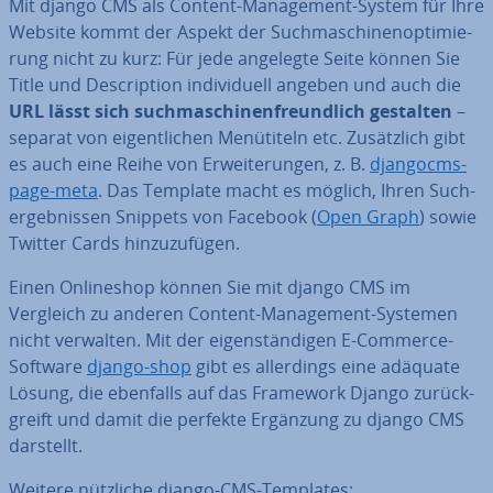
Mit django CMS als Content-Ma­nage­ment-System für Ihre
Website kommt der Aspekt der Such­ma­schi­nen­op­ti­mie­
rung nicht zu kurz: Für jede angelegte Seite können Sie
Title und De­scrip­ti­on in­di­vi­du­ell angeben und auch die
URL lässt sich such­ma­schi­nen­freund­lich gestalten
–
separat von ei­gent­li­chen Me­nü­ti­teln etc. Zu­sätz­lich gibt
es auch eine Reihe von Er­wei­te­run­gen, z. B.
djangocms-
page-meta
. Das Template macht es möglich, Ihren Such­
ergeb­nis­sen Snippets von Facebook (
Open Graph
) sowie
Twitter Cards hin­zu­zu­fü­gen.
Einen On­line­shop können Sie mit django CMS im
Vergleich zu anderen Content-Ma­nage­ment-Systemen
nicht verwalten. Mit der ei­gen­stän­di­gen E-Commerce-
Software
django-shop
gibt es al­ler­dings eine adäquate
Lösung, die ebenfalls auf das Framework Django zu­rück­
greift und damit die perfekte Ergänzung zu django CMS
darstellt.
Weitere nützliche django-CMS-Templates: