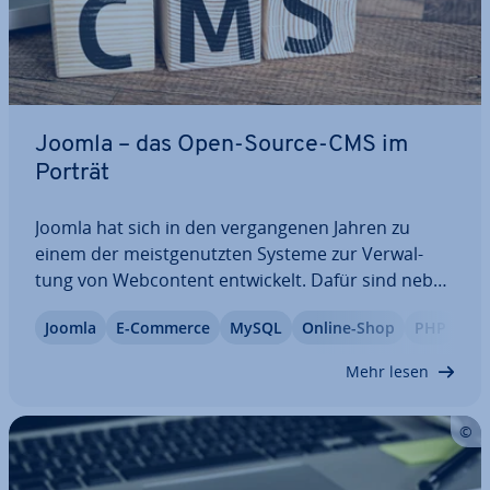
Joomla – das Open-Source-CMS im
Porträt
Joomla hat sich in den ver­gan­ge­nen Jahren zu
einem der meist­ge­nutz­ten Systeme zur Ver­wal­
tung von Web­con­tent ent­wi­ckelt. Dafür sind neben
den um­fang­rei­chen Ba­sis­funk­tio­nen vor allem
Joomla
E-Commerce
MySQL
Online-Shop
PHP
auch die zahl­rei­chen von der Community ent­wi­
ckel­ten Er­wei­te­run­gen ver­ant­wort­lich. Funk­tio­na­le
Mehr lesen
und…