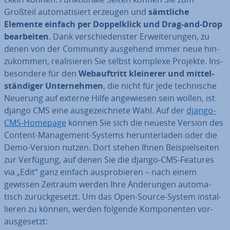
Großteil au­to­ma­ti­siert erzeugen und
sämtliche
Elemente einfach per Dop­pel­klick und Drag-and-Drop
be­ar­bei­ten
. Dank ver­schie­dens­ter Er­wei­te­run­gen, zu
denen von der Community ausgehend immer neue hin­
zu­kom­men, rea­li­sie­ren Sie selbst komplexe Projekte. Ins­
be­son­de­re für den
Web­auf­tritt kleinerer und mit­tel­
stän­di­ger Un­ter­neh­men
, die nicht für jede tech­ni­sche
Neuerung auf externe Hilfe an­ge­wie­sen sein wollen, ist
django CMS eine aus­ge­zeich­ne­te Wahl. Auf der
django-
CMS-Homepage
können Sie sich die neueste Version des
Content-Ma­nage­ment-Systems her­un­ter­la­den oder die
Demo-Version nutzen. Dort stehen Ihnen Bei­spiel­sei­ten
zur Verfügung, auf denen Sie die django-CMS-Features
via „Edit“ ganz einfach aus­pro­bie­ren – nach einem
gewissen Zeitraum werden Ihre Än­de­run­gen au­to­ma­
tisch zu­rück­ge­setzt. Um das Open-Source-System in­stal­
lie­ren zu können, werden folgende Kom­po­nen­ten vor­
aus­ge­setzt: