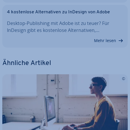
4 kos­ten­lo­se Al­ter­na­ti­ven zu InDesign von Adobe
Desktop-Pu­bli­shing mit Adobe ist zu teuer? Für
InDesign gibt es kos­ten­lo­se Al­ter­na­ti­ven,…
Mehr lesen
Ähnliche Artikel