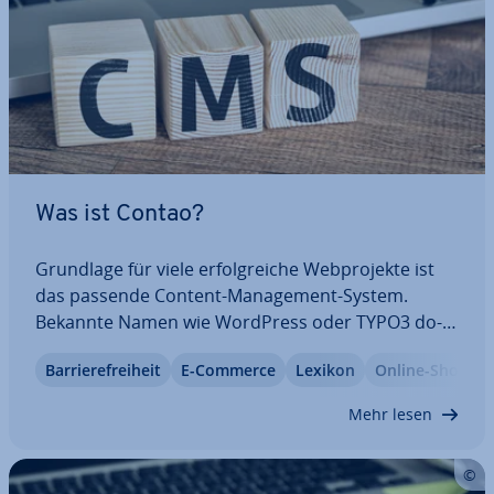
Was ist Contao?
Grundlage für viele er­folg­rei­che Web­pro­jek­te ist
das passende Content-Ma­nage­ment-System.
Bekannte Namen wie WordPress oder TYPO3 do­
mi­nie­ren den Markt. Doch es gibt auch Al­ter­na­ti­
Bar­rie­re­frei­heit
E-Commerce
Lexikon
Online-Shop
ven, die mit einem schlan­ke­ren, dennoch aus­rei­
chend funk­tio­na­len Umfang oftmals die bessere
Mehr lesen
Lösung…