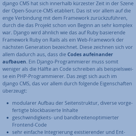
django CMS hat sich innerhalb kürzester Zeit in der Szene
der Open-Source-CMS etabliert. Das ist vor allem auf die
enge Ver­bin­dung mit dem Framework zu­rück­zu­füh­ren,
durch die das Projekt schon von Beginn an sehr komplex
war. Django wird ähnlich wie das auf Ruby ba­sie­ren­de
Framework Ruby on Rails als ein Web-Framework der
nächsten Ge­ne­ra­ti­on be­zeich­net. Diese zeichnen sich vor
allem dadurch aus, dass die
Codes auf­ein­an­der
aufbauen
. Ein Django-Pro­gram­mie­rer muss somit
weniger als die Hälfte an Code schreiben als bei­spiels­wei­
se ein PHP-Pro­gram­mie­rer. Das zeigt sich auch im
django CMS, das vor allem durch folgende Ei­gen­schaf­ten
überzeugt:
modularer Aufbau der Sei­ten­struk­tur, diverse vor­ge­
fer­tig­te block­ba­sier­te Inhalte
ge­schwin­dig­keits- und band­brei­ten­op­ti­mier­ter
Frontend-Code
sehr einfache In­te­grie­rung exis­tie­ren­der und Ent­