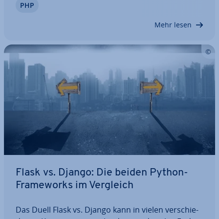
PHP
tern oder die La­de­zei­ten stark erhöhen. Wenn Sie
eine hoch­fle­xi­ble Lösung suchen, die…
Mehr lesen
Flask vs. Django: Die beiden Python-
Frame­works im Vergleich
Das Duell Flask vs. Django kann in vielen ver­schie­