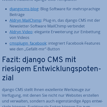
djangocms-blog
: Blog-Software für mehr­spra­chi­ge
Beiträge
Aldryn MailChimp
: Plug-in, das django CMS mit der
News­let­ter-Software MailChimp verbindet
Aldryn Video
: elegante Er­wei­te­rung zur Ein­bet­tung
von Videos
cmsplugin_facebook
: in­te­griert Facebook-Features
wie den „Gefällt-mir“-Button
Fazit: django CMS mit
riesigem Ent­wick­lungs­po­ten­
zi­al
django CMS stellt Ihnen ex­zel­len­te Werkzeuge zur
Verfügung, mit denen Sie nicht nur Websites erstellen
und verwalten, sondern auch ei­gen­stän­di­ge Apps ent­wi­
ckeln können. Funk­tio­na­le Seiten können Sie zum