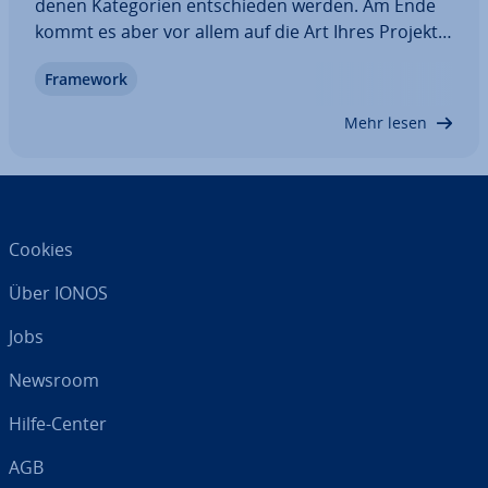
de­nen Ka­te­go­rien ent­schie­den werden. Am Ende
kommt es aber vor allem auf die Art Ihres Projekts
und seine je­wei­li­gen An­for­de­run­gen an. Wir ver­
Framework
glei­chen Django und Flask, erklären ihre Be­son­der­
hei­ten und zeigen Ihnen genau, für…
Mehr lesen
Cookies
Über IONOS
Jobs
Newsroom
Hilfe-Center
AGB