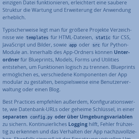
einzigen Datei funk­tio­nie­ren, er­leich­tert eine saubere
Struktur die Wartung und Er­wei­te­rung der Anwendung
erheblich.
Ty­pi­scher­wei­se legt man für größere Projekte Ver­zeich­
nis­se wie
für HTML-Dateien,
für CSS,
templates
static
Ja­va­Script und Bilder, sowie
oder
für Python-
app
src
Module an. Innerhalb des App-Ordners können
Un­ter­
ord­ner
für Blue­prints, Models, Forms und Utilities
entstehen, um Funk­tio­nen logisch zu trennen. Blue­prints
er­mög­li­chen es, ver­schie­de­ne Kom­po­nen­ten der App
modular zu gestalten, bei­spiels­wei­se eine Be­nut­zer­ver­
wal­tung oder einen Blog.
Best Practices empfehlen außerdem, Kon­fi­gu­ra­ti­ons­wer­
te, wie Datenbank-URLs oder geheime Schlüssel, in einer
separaten
oder über Um­ge­bungs­va­ria­blen
config.py
zu sichern. Kon­ti­nu­ier­li­ches
Logging
hilft, Fehler früh­zei­
tig zu erkennen und das Verhalten der App nach­zu­voll­zie­