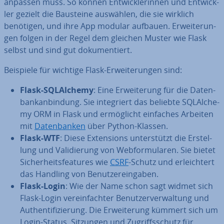
anpassen muss. So können Ent­wick­le­rin­nen und Ent­wick­
ler gezielt die Bausteine auswählen, die sie wirklich
benötigen, und ihre App modular aufbauen. Er­wei­te­run­
gen folgen in der Regel dem gleichen Muster wie Flask
selbst und sind gut do­ku­men­tiert.
Beispiele für wichtige Flask-Er­wei­te­run­gen sind:
Flask-SQL­Al­che­my
: Eine Er­wei­te­rung für die Da­ten­
bank­an­bin­dung. Sie in­te­griert das beliebte SQL­Al­che­
my ORM in Flask und er­mög­licht einfaches Arbeiten
mit
Da­ten­ban­ken
über Python-Klassen.
Flask-WTF
: Diese Ex­ten­si­ons un­ter­stützt die Er­stel­
lung und Va­li­die­rung von Web­for­mu­la­ren. Sie bietet
Si­cher­heits­fea­tures wie
CSRF
-Schutz und er­leich­tert
das Handling von Be­nut­zer­ein­ga­ben.
Flask-Login
: Wie der Name schon sagt widmet sich
Flask-Login ver­ein­fach­ter Be­nut­zer­ver­wal­tung und
Au­then­ti­fi­zie­rung. Die Er­wei­te­rung kümmert sich um
Login-Status, Sitzungen und Zu­griffs­schutz für