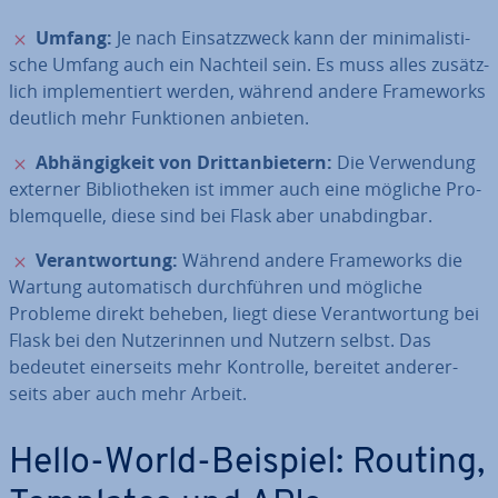
✗
Umfang:
Je nach Ein­satz­zweck kann der mi­ni­ma­lis­ti­
sche Umfang auch ein Nachteil sein. Es muss alles zu­sätz­
lich im­ple­men­tiert werden, während andere Frame­works
deutlich mehr Funk­tio­nen anbieten.
✗
Ab­hän­gig­keit von Dritt­an­bie­tern:
Die Ver­wen­dung
externer Bi­blio­the­ken ist immer auch eine mögliche Pro­
blem­quel­le, diese sind bei Flask aber un­ab­ding­bar.
✗
Ver­ant­wor­tung:
Während andere Frame­works die
Wartung au­to­ma­tisch durch­füh­ren und mögliche
Probleme direkt beheben, liegt diese Ver­ant­wor­tung bei
Flask bei den Nut­ze­rin­nen und Nutzern selbst. Das
bedeutet ei­ner­seits mehr Kontrolle, bereitet an­de­rer­
seits aber auch mehr Arbeit.
Hello-World-Beispiel: Routing,