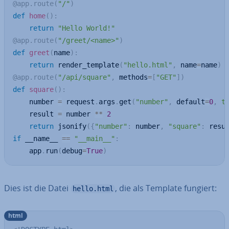
@app
.
route
(
"/"
)
def
home
(
)
:
return
"Hello World!"
@app
.
route
(
"/greet/<name>"
)
def
greet
(
name
)
:
return
 render_template
(
"hello.html"
,
 name
=
name
)
@app
.
route
(
"/api/square"
,
 methods
=
[
"GET"
]
)
def
square
(
)
:
    number 
=
 request
.
args
.
get
(
"number"
,
 default
=
0
,
t
    result 
=
 number 
**
2
return
 jsonify
(
{
"number"
:
 number
,
"square"
:
 resu
if
 __name__ 
==
"__main__"
:
    app
.
run
(
debug
=
True
)
Dies ist die Datei
, die als Template fungiert:
hello.html
html