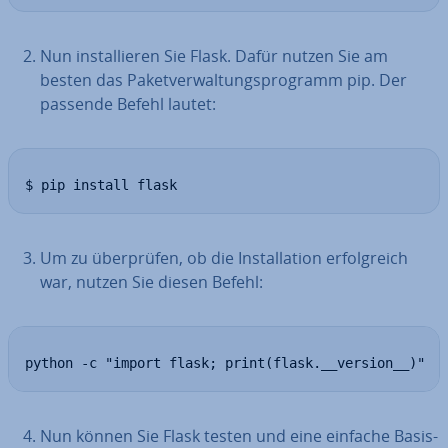
Nun in­stal­lie­ren Sie Flask. Dafür nutzen Sie am
besten das Pa­ket­ver­wal­tungs­pro­gramm pip. Der
passende Befehl lautet:
$ pip install flask
Um zu über­prü­fen, ob die In­stal­la­ti­on er­folg­reich
war, nutzen Sie diesen Befehl:
python -c "import flask; print(flask.__version__)"
Nun können Sie Flask testen und eine einfache Ba­sis­