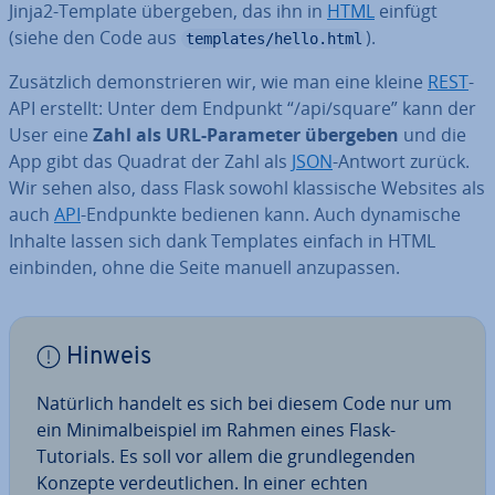
Jinja2-Template übergeben, das ihn in
HTML
einfügt
(siehe den Code aus
).
templates/hello.html
Zu­sätz­lich de­mons­trie­ren wir, wie man eine kleine
REST
-
API erstellt: Unter dem Endpunkt “/api/square” kann der
User eine
Zahl als URL-Parameter übergeben
und die
App gibt das Quadrat der Zahl als
JSON
-Antwort zurück.
Wir sehen also, dass Flask sowohl klas­si­sche Websites als
auch
API
-Endpunkte bedienen kann. Auch dy­na­mi­sche
Inhalte lassen sich dank Templates einfach in HTML
einbinden, ohne die Seite manuell an­zu­pas­sen.
Hinweis
Natürlich handelt es sich bei diesem Code nur um
ein Mi­ni­mal­bei­spiel im Rahmen eines Flask-
Tutorials. Es soll vor allem die grund­le­gen­den
Konzepte ver­deut­li­chen. In einer echten