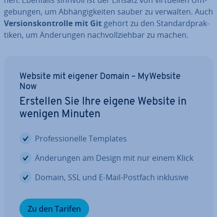
hen. Ebenfalls sinnvoll ist der Einsatz von vir­tu­el­len Um­
ge­bun­gen, um Ab­hän­gig­kei­ten sauber zu verwalten. Auch
Ver­si­ons­kon­trol­le mit Git
gehört zu den Stan­dard­prak­
ti­ken, um Än­de­run­gen nach­voll­zieh­bar zu machen.
Website mit eigener Domain – MyWebsite
Now
Erstellen Sie Ihre eigene Website in
wenigen Minuten
Pro­fes­sio­nel­le Templates
Än­de­run­gen am Design mit nur einem Klick
Domain, SSL und E-Mail-Postfach inklusive
Zu den Tarifen