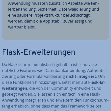
Anwendung müssten zu­sätz­lich Aspekte wie Feh­
ler­be­hand­lung, Si­cher­heit, Da­ten­va­li­die­rung und
eine saubere Pro­jekt­struk­tur be­rück­sich­tigt
werden, damit die App stabil, zu­ver­läs­sig und
wartbar bleibt.
Flask-Er­wei­te­run­gen
Da Flask sehr mi­ni­ma­lis­tisch gehalten ist, sind viele
nützliche Features wie Da­ten­bank­an­bin­dung, Au­then­ti­fi­
zie­rung oder For­mu­lar­va­li­die­rung
nicht in­te­griert
. Um
diese Funk­tio­nen hin­zu­zu­fü­gen, setzt man auf
Flask-Er­
wei­te­run­gen
, die von der Community ent­wi­ckelt und
gepflegt werden. Sie lassen sich einfach in eine Flask-
Anwendung in­te­grie­ren und erweitern den Funk­ti­ons­um­
fang erheblich, ohne dass man das Framework selbst