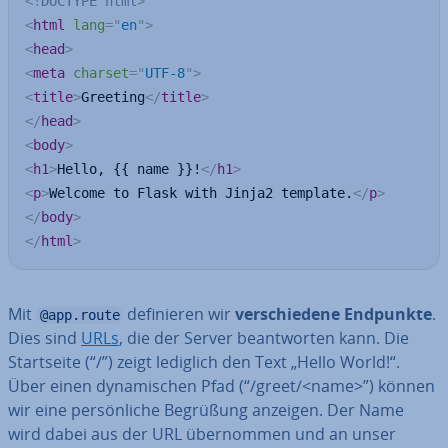
<!
DOCTYPE
html
>
<
html
lang
=
"
en
"
>
<
head
>
<
meta
charset
=
"
UTF-8
"
>
<
title
>
Greeting
</
title
>
</
head
>
<
body
>
<
h1
>
Hello, {{ name }}!
</
h1
>
<
p
>
Welcome to Flask with Jinja2 template.
</
p
>
</
body
>
</
html
>
Mit
de­fi­nie­ren wir
ver­schie­de­ne Endpunkte
.
@app.route
Dies sind
URLs
, die der Server be­ant­wor­ten kann. Die
Start­sei­te (“/”) zeigt lediglich den Text „Hello World!“.
Über einen dy­na­mi­schen Pfad (“/greet/<name>”) können
wir eine per­sön­li­che Begrüßung anzeigen. Der Name
wird dabei aus der URL über­nom­men und an unser