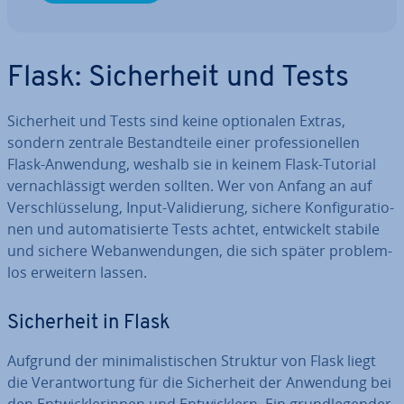
Flask: Si­cher­heit und Tests
Si­cher­heit und Tests sind keine op­tio­na­len Extras,
sondern zentrale Be­stand­tei­le einer pro­fes­sio­nel­len
Flask-Anwendung, weshalb sie in keinem Flask-Tutorial
ver­nach­läs­sigt werden sollten. Wer von Anfang an auf
Ver­schlüs­se­lung, Input-Va­li­die­rung, sichere Kon­fi­gu­ra­tio­
nen und au­to­ma­ti­sier­te Tests achtet, ent­wi­ckelt stabile
und sichere Web­an­wen­dun­gen, die sich später pro­blem­
los erweitern lassen.
Si­cher­heit in Flask
Aufgrund der mi­ni­ma­lis­ti­schen Struktur von Flask liegt
die Ver­ant­wor­tung für die Si­cher­heit der Anwendung bei