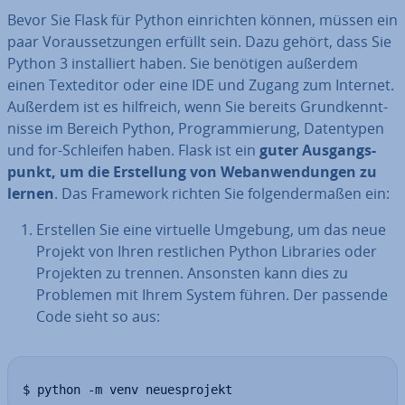
Bevor Sie Flask für Python ein­rich­ten können, müssen ein
paar Vor­aus­set­zun­gen erfüllt sein. Dazu gehört, dass Sie
Python 3 in­stal­liert haben. Sie benötigen außerdem
einen Text­edi­tor oder eine IDE und Zugang zum Internet.
Außerdem ist es hilfreich, wenn Sie bereits Grund­kennt­
nis­se im Bereich Python, Pro­gram­mie­rung, Da­ten­ty­pen
und for-Schleifen haben. Flask ist ein
guter Aus­gangs­
punkt, um die Er­stel­lung von Web­an­wen­dun­gen zu
lernen
. Das Framework richten Sie fol­gen­der­ma­ßen ein:
Erstellen Sie eine virtuelle Umgebung, um das neue
Projekt von Ihren rest­li­chen Python Libraries oder
Projekten zu trennen. Ansonsten kann dies zu
Problemen mit Ihrem System führen. Der passende
Code sieht so aus:
$ python -m venv neuesprojekt