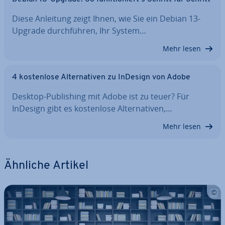
Diese Anleitung zeigt Ihnen, wie Sie ein Debian 13-
Upgrade durch­füh­ren, Ihr System…
Mehr lesen
4 kos­ten­lo­se Al­ter­na­ti­ven zu InDesign von Adobe
Desktop-Pu­bli­shing mit Adobe ist zu teuer? Für
InDesign gibt es kos­ten­lo­se Al­ter­na­ti­ven,…
Mehr lesen
Ähnliche Artikel