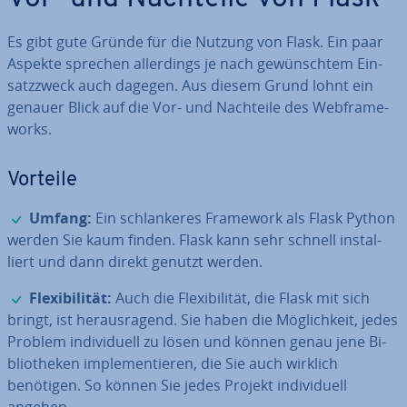
Es gibt gute Gründe für die Nutzung von Flask. Ein paar
Aspekte sprechen al­ler­dings je nach ge­wünsch­tem Ein­
satz­zweck auch dagegen. Aus diesem Grund lohnt ein
genauer Blick auf die Vor- und Nachteile des Web­frame­
works.
Vorteile
✓
Umfang:
Ein schlan­ke­res Framework als Flask Python
werden Sie kaum finden. Flask kann sehr schnell in­stal­
liert und dann direkt genutzt werden.
✓
Fle­xi­bi­li­tät:
Auch die Fle­xi­bi­li­tät, die Flask mit sich
bringt, ist her­aus­ra­gend. Sie haben die Mög­lich­keit, jedes
Problem in­di­vi­du­ell zu lösen und können genau jene Bi­
blio­the­ken im­ple­men­tie­ren, die Sie auch wirklich
benötigen. So können Sie jedes Projekt in­di­vi­du­ell