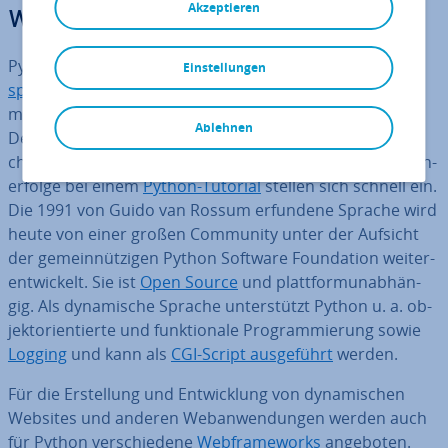
Akzeptieren
works
Python ist eine der be­lieb­tes­ten
Internet-Pro­gram­mier­
Einstellungen
spra­chen
der Welt. Das liegt vor allem am Ansatz,
möglichst
einfachen und kurzen Code zu verwenden
.
Ablehnen
Der Pro­gram­mier­stil wird dadurch sehr viel über­sicht­li­
cher, Feh­ler­quel­len werden minimiert und auch die Lern­
erfol­ge bei einem
Python-Tutorial
stellen sich schnell ein.
Die 1991 von Guido van Rossum erfundene Sprache wird
heute von einer großen Community unter der Aufsicht
der ge­mein­nüt­zi­gen Python Software Foun­da­ti­on wei­ter­
ent­wi­ckelt. Sie ist
Open Source
und platt­form­un­ab­hän­
gig. Als dy­na­mi­sche Sprache un­ter­stützt Python u. a. ob­
jekt­ori­en­tier­te und funk­tio­na­le Pro­gram­mie­rung sowie
Logging
und kann als
CGI-Script aus­ge­führt
werden.
Für die Er­stel­lung und Ent­wick­lung von dy­na­mi­schen
Websites und anderen Web­an­wen­dun­gen werden auch
für Python ver­schie­de­ne
Web­frame­works
angeboten.