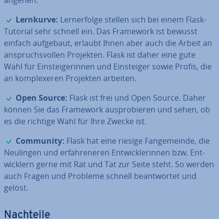
angehen.
✓
Lernkurve:
Lern­erfol­ge stellen sich bei einem Flask-
Tutorial sehr schnell ein. Das Framework ist bewusst
einfach aufgebaut, erlaubt Ihnen aber auch die Arbeit an
an­spruchs­vol­len Projekten. Flask ist daher eine gute
Wahl für Ein­stei­ge­rin­nen und Ein­stei­ger sowie Profis, die
an kom­ple­xe­ren Projekten arbeiten.
✓
Open Source:
Flask ist frei und Open Source. Daher
können Sie das Framework aus­pro­bie­ren und sehen, ob
es die richtige Wahl für Ihre Zwecke ist.
✓
Community:
Flask hat eine riesige Fan­ge­mein­de, die
Neulingen und er­fah­re­ne­ren Ent­wick­le­rin­nen bzw. Ent­
wick­lern gerne mit Rat und Tat zur Seite steht. So werden
auch Fragen und Probleme schnell be­ant­wor­tet und
gelöst.
Nachteile