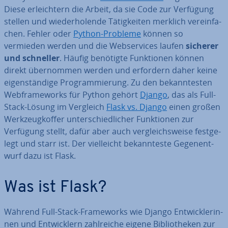
Diese er­leich­tern die Arbeit, da sie Code zur Verfügung
stellen und wie­der­ho­len­de Tä­tig­kei­ten merklich ver­ein­fa­
chen. Fehler oder
Python-Probleme
können so
vermieden werden und die Web­ser­vices laufen
sicherer
und schneller
. Häufig benötigte Funk­tio­nen können
direkt über­nom­men werden und erfordern daher keine
ei­gen­stän­di­ge Pro­gram­mie­rung. Zu den be­kann­tes­ten
Web­frame­works für Python gehört
Django
, das als Full-
Stack-Lösung im Vergleich
Flask vs. Django
einen großen
Werk­zeug­kof­fer un­ter­schied­li­cher Funk­tio­nen zur
Verfügung stellt, dafür aber auch ver­gleichs­wei­se fest­ge­
legt und starr ist. Der viel­leicht be­kann­tes­te Ge­gen­ent­
wurf dazu ist Flask.
Was ist Flask?
Während Full-Stack-Frame­works wie Django Ent­wick­le­rin­
nen und Ent­wick­lern zahl­rei­che eigene Bi­blio­the­ken zur