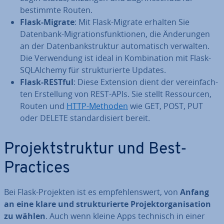
bestimmte Routen.
Flask-Migrate
: Mit Flask-Migrate erhalten Sie
Datenbank-Mi­gra­ti­ons­funk­tio­nen, die Än­de­run­gen
an der Da­ten­bank­struk­tur au­to­ma­tisch verwalten.
Die Ver­wen­dung ist ideal in Kom­bi­na­ti­on mit Flask-
SQL­Al­che­my für struk­tu­rier­te Updates.
Flask-RESTful
: Diese Extension dient der ver­ein­fach­
ten Er­stel­lung von REST-APIs. Sie stellt Res­sour­cen,
Routen und
HTTP-Methoden
wie GET, POST, PUT
oder DELETE stan­dar­di­siert bereit.
Pro­jekt­struk­tur und Best-
Practices
Bei Flask-Projekten ist es emp­feh­lens­wert, von
Anfang
an eine klare und struk­tu­rier­te Pro­jekt­orga­ni­sa­ti­on
zu wählen
. Auch wenn kleine Apps technisch in einer