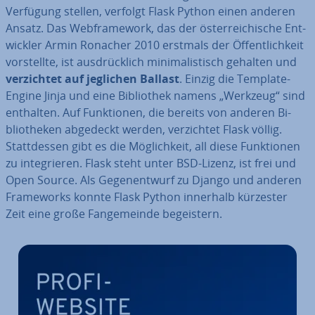
Verfügung stellen, verfolgt Flask Python einen anderen
Ansatz. Das Web­frame­work, das der ös­ter­rei­chi­sche Ent­
wick­ler Armin Ronacher 2010 erstmals der Öf­fent­lich­keit
vor­stell­te, ist aus­drück­lich mi­ni­ma­lis­tisch gehalten und
ver­zich­tet auf jeglichen Ballast
. Einzig die Template-
Engine Jinja und eine Bi­blio­thek namens „Werkzeug“ sind
enthalten. Auf Funk­tio­nen, die bereits von anderen Bi­
blio­the­ken abgedeckt werden, ver­zich­tet Flask völlig.
Statt­des­sen gibt es die Mög­lich­keit, all diese Funk­tio­nen
zu in­te­grie­ren. Flask steht unter BSD-Lizenz, ist frei und
Open Source. Als Ge­gen­ent­wurf zu Django und anderen
Frame­works konnte Flask Python innerhalb kürzester
Zeit eine große Fan­ge­mein­de be­geis­tern.