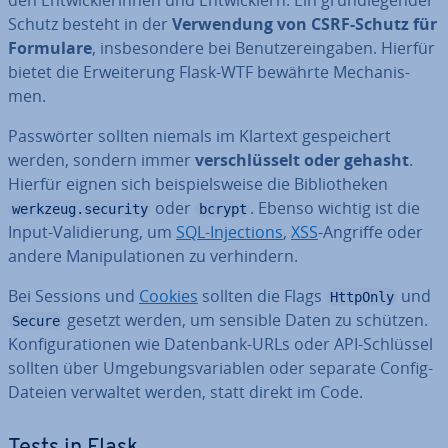
den Ent­wick­le­rin­nen und Ent­wick­lern. Ein grund­le­gen­der
Schutz besteht in der
Ver­wen­dung von CSRF-Schutz für
Formulare
, ins­be­son­de­re bei Be­nut­zer­ein­ga­ben. Hierfür
bietet die Er­wei­te­rung Flask-WTF bewährte Me­cha­nis­
men.
Pass­wör­ter sollten niemals im Klartext ge­spei­chert
werden, sondern immer
ver­schlüs­selt oder gehasht
.
Hierfür eignen sich bei­spiels­wei­se die Bi­blio­the­ken
oder
. Ebenso wichtig ist die
werkzeug.security
bcrypt
Input-Va­li­die­rung, um
SQL-In­jec­tions
,
XSS
-Angriffe oder
andere Ma­ni­pu­la­tio­nen zu ver­hin­dern.
Bei Sessions und
Cookies
sollten die Flags
und
HttpOnly
gesetzt werden, um sensible Daten zu schützen.
Secure
Kon­fi­gu­ra­tio­nen wie Datenbank-URLs oder API-Schlüssel
sollten über Um­ge­bungs­va­ria­blen oder separate Config-
Dateien verwaltet werden, statt direkt im Code.