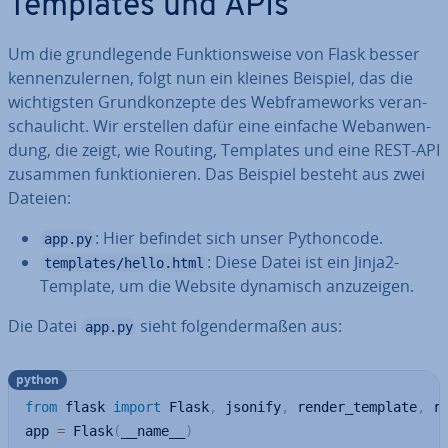
Templates und APIs
Um die grund­le­gen­de Funk­ti­ons­wei­se von Flask besser
ken­nen­zu­ler­nen, folgt nun ein kleines Beispiel, das die
wich­tigs­ten Grund­kon­zep­te des Web­frame­works ver­an­
schau­licht. Wir erstellen dafür eine einfache Web­an­wen­
dung, die zeigt, wie Routing, Templates und eine REST-API
zusammen funk­tio­nie­ren. Das Beispiel besteht aus zwei
Dateien:
: Hier befindet sich unser Py­thon­code.
app.py
: Diese Datei ist ein Jinja2-
templates/hello.html
Template, um die Website dynamisch an­zu­zei­gen.
Die Datei
sieht fol­gen­der­ma­ßen aus:
app.py
python
from
 flask 
import
 Flask
,
 jsonify
,
 render_template
,
 re
app 
=
 Flask
(
__name__
)