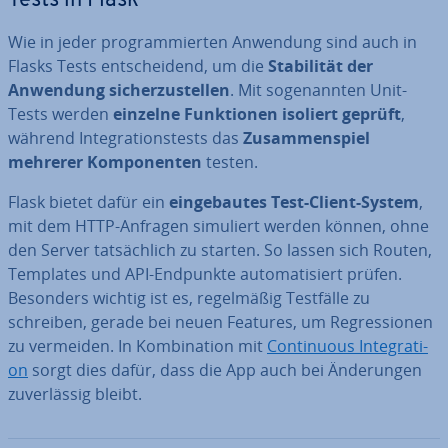
Tests in Flask
Wie in jeder pro­gram­mier­ten Anwendung sind auch in
Flasks Tests ent­schei­dend, um die
Sta­bi­li­tät der
Anwendung si­cher­zu­stel­len
. Mit so­ge­nann­ten Unit-
Tests werden
einzelne Funk­tio­nen isoliert geprüft
,
während In­te­gra­ti­ons­tests das
Zu­sam­men­spiel
mehrerer Kom­po­nen­ten
testen.
Flask bietet dafür ein
ein­ge­bau­tes Test-Client-System
,
mit dem HTTP-Anfragen simuliert werden können, ohne
den Server tat­säch­lich zu starten. So lassen sich Routen,
Templates und API-Endpunkte au­to­ma­ti­siert prüfen.
Besonders wichtig ist es, re­gel­mä­ßig Testfälle zu
schreiben, gerade bei neuen Features, um Re­gres­sio­nen
zu vermeiden. In Kom­bi­na­ti­on mit
Con­ti­nuous In­te­gra­ti­
on
sorgt dies dafür, dass die App auch bei Än­de­run­gen
zu­ver­läs­sig bleibt.