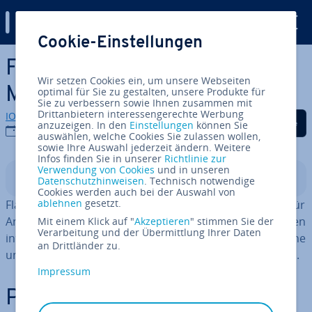
Digital Guide
Cookie-Einstellungen
Zum Haupt­in­halt springen
Flask: Alles Wichtige zum
Wir setzen Cookies ein, um unsere Webseiten
Micro-Framework
optimal für Sie zu gestalten, unsere Produkte für
Sie zu verbessern sowie Ihnen zusammen mit
Drittanbietern interessengerechte Werbung
IONOS Redaktion
Auf Facebook teilen
Auf Twitter teilen
Auf LinkedIn tei
anzuzeigen. In den
Einstellungen
können Sie
11.11.2025
auswählen, welche Cookies Sie zulassen wollen,
sowie Ihre Auswahl jederzeit ändern. Weitere
Infos finden Sie in unserer
Richtlinie zur
Verwendung von Cookies
und in unseren
In­halts­ver­zeich­nis
Datenschutzhinweisen
. Technisch notwendige
Cookies werden auch bei der Auswahl von
ablehnen
gesetzt.
Flask ist ein besonders schlankes Web­frame­work, das für
An­fän­ge­rin­nen und Anfänger sowie Profis glei­cher­ma­ßen
Mit einem Klick auf "
Akzeptieren
" stimmen Sie der
Verarbeitung und der Übermittlung Ihrer Daten
in­ter­es­sant ist. Flask be­schränkt sich auf das We­sent­li­che
an Drittländer zu.
und erlaubt die Im­ple­men­tie­rung externer Bi­blio­the­ken.
Impressum
Python und seine Web­frame­