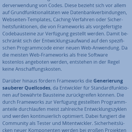
der­ver­wen­dung von Codes. Diese bezieht sich vor allem
auf Grund­funk­tio­na­li­tä­ten wie Da­ten­bank­ver­bin­dun­gen,
Webseiten-Templates, Caching-Verfahren oder Si­cher­
heits­funk­tio­nen, die von Frame­works als vor­ge­fer­tig­te
Code­bau­stei­ne zur Verfügung gestellt werden. Damit be­
schränkt sich der Ent­wick­lungs­auf­wand auf den spe­zi­fi­
schen Pro­gramm­code einer neuen Web-Anwendung. Da
die meisten Web-Frame­works als freie Software
kostenlos angeboten werden, entstehen in der Regel
keine An­schaf­fungs­kos­ten.
Darüber hinaus fördern Frame­works die
Ge­ne­rie­rung
sauberer Quell­codes
, da Ent­wick­ler für Stan­dard­funk­tio­
nen auf bewährte Bausteine zu­rück­grei­fen können. Die
durch Frame­works zur Verfügung ge­stell­ten Pro­gramm­
an­tei­le durch­lau­fen meist zahl­rei­che Ent­wick­lungs­zy­klen
und werden kon­ti­nu­ier­lich optimiert. Dabei fungiert die
Community als Tester und Mit­ent­wick­ler. Si­cher­heits­lü­
cken neuer Kom­po­nen­ten werden bei großen Projekten