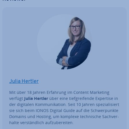
Julia Hertler
Mit über 18 Jahren Erfahrung im Content Marketing
verfügt
Julia Hertler
über eine tief­grei­fen­de Expertise in
der digitalen Kom­mu­ni­ka­ti­on. Seit 10 Jahren spe­zia­li­siert
sie sich beim IONOS Digital Guide auf die Schwer­punk­te
Domains und Hosting, um komplexe tech­ni­sche Sach­ver­
hal­te ver­ständ­lich auf­zu­be­rei­ten.