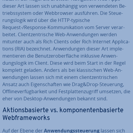
dieser Art lassen sich un­ab­hän­gig von ver­wen­de­ten Be­
triebs­sys­tem oder Web­brow­ser ausführen. Die Steue­
rungs­lo­gik wird über die HTTP-typische
Request-/Response-Kom­mu­ni­ka­ti­on vom Server ver­ar­
bei­tet. Cli­ent­zen­tri­sche Web-An­wen­dun­gen werden
mitunter auch als Rich Clients oder Rich Internet Ap­pli­ca­
ti­ons (RIA) be­zeich­net. An­wen­dun­gen dieser Art im­ple­
men­tie­ren die Be­nut­zer­ober­flä­che inklusive An­wen­
dungs­lo­gik im Client. Diese wird beim Start in der Regel
komplett geladen. Anders als bei klas­si­schen Web-An­
wen­dun­gen lassen sich mit einem cli­ent­zen­tri­schen
Ansatz auch Ei­gen­schaf­ten wie Drag&Drop-Steuerung,
Off­lin­ever­füg­bar­keit und Fest­plat­ten­zu­griff umsetzen, die
eher von Desktop-An­wen­dun­gen bekannt sind.
Ak­ti­ons­ba­sier­te vs. kom­po­nen­ten­ba­sier­te
Web­frame­works
Auf der Ebene der
An­wen­dungs­steue­rung
lassen sich