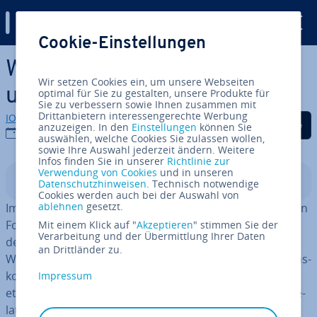
Digital Guide
Cookie-Einstellungen
Zum Haupt­in­halt springen
Web­frame­works – Überblick
Wir setzen Cookies ein, um unsere Webseiten
und Klas­si­fi­zie­rung
optimal für Sie zu gestalten, unsere Produkte für
Sie zu verbessern sowie Ihnen zusammen mit
Drittanbietern interessengerechte Werbung
IONOS Redaktion
Auf Facebook teilen
Auf Twitter teilen
Auf LinkedIn tei
anzuzeigen. In den
Einstellungen
können Sie
18.10.2022
auswählen, welche Cookies Sie zulassen wollen,
sowie Ihre Auswahl jederzeit ändern. Weitere
Infos finden Sie in unserer
Richtlinie zur
Verwendung von Cookies
und in unseren
In­halts­ver­zeich­nis
Datenschutzhinweisen
. Technisch notwendige
Cookies werden auch bei der Auswahl von
ablehnen
gesetzt.
Immer mehr Desk­top­an­wen­dun­gen wandern ins Netz. In
Form von Web-Ap­pli­ka­tio­nen stehen sie Nutzern über
Mit einem Klick auf "
Akzeptieren
" stimmen Sie der
Verarbeitung und der Übermittlung Ihrer Daten
den Browser zur Verfügung. Klas­si­sche Bespiele sind
an Drittländer zu.
Webmailer oder Brow­ser­games. Auch im Un­ter­neh­mens­
kon­text hat sich Software-as-a-Service als Li­zenz­mo­dell
Impressum
etabliert. Es gibt
Web-An­wen­dun­gen
fürs Customer-Re­
la­ti­onship-Ma­nage­ment, für Wa­ren­wirt­schaft, News­let­