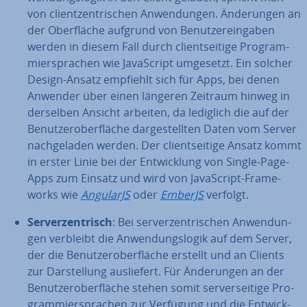
von cli­ent­zen­tri­schen An­wen­dun­gen. Än­de­run­gen an
der Ober­flä­che aufgrund von Be­nut­zer­ein­ga­ben
werden in diesem Fall durch cli­ent­sei­ti­ge Pro­gram­
mier­spra­chen wie Ja­va­Script umgesetzt. Ein solcher
Design-Ansatz empfiehlt sich für Apps, bei denen
Anwender über einen längeren Zeitraum hinweg in
derselben Ansicht arbeiten, da lediglich die auf der
Be­nut­zer­ober­flä­che dar­ge­stell­ten Daten vom Server
nach­ge­la­den werden. Der cli­ent­sei­ti­ge Ansatz kommt
in erster Linie bei der Ent­wick­lung von Single-Page-
Apps zum Einsatz und wird von Ja­va­Script-Frame­
works wie
AngularJS
oder
EmberJS
verfolgt.
Ser­ver­zen­trisch
: Bei ser­ver­zen­tri­schen An­wen­dun­
gen verbleibt die An­wen­dungs­lo­gik auf dem Server,
der die Be­nut­zer­ober­flä­che erstellt und an Clients
zur Dar­stel­lung aus­lie­fert. Für Än­de­run­gen an der
Be­nut­zer­ober­flä­che stehen somit ser­ver­sei­ti­ge Pro­
gram­mier­spra­chen zur Verfügung und die Ent­wick­