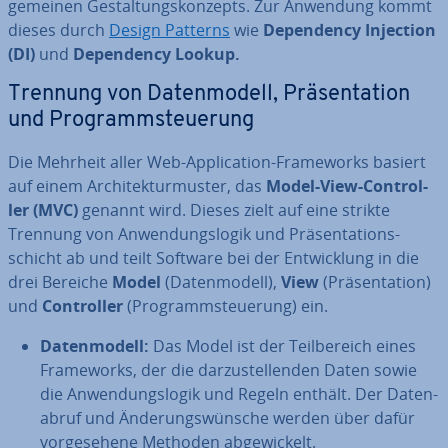
ge­mei­nen Ge­stal­tungs­kon­zepts. Zur Anwendung kommt
dieses durch
Design Patterns
wie
De­pen­den­cy Injection
(DI)
und
De­pen­den­cy Lookup.
Trennung von Da­ten­mo­dell, Prä­sen­ta­ti­on
und Pro­gramm­steue­rung
Die Mehrheit aller Web-Ap­pli­ca­ti­on-Frame­works basiert
auf einem Ar­chi­tek­tur­mus­ter, das
Model-View-Con­trol­
ler (MVC)
genannt wird. Dieses zielt auf eine strikte
Trennung von An­wen­dungs­lo­gik und Prä­sen­ta­ti­ons­
schicht ab und teilt Software bei der Ent­wick­lung in die
drei Bereiche
Model
(Da­ten­mo­dell),
View
(Prä­sen­ta­ti­on)
und
Con­trol­ler
(Pro­gramm­steue­rung) ein.
Da­ten­mo­dell:
Das Model ist der Teil­be­reich eines
Frame­works, der die dar­zu­stel­len­den Daten sowie
die An­wen­dungs­lo­gik und Regeln enthält. Der Da­ten­
ab­ruf und Än­de­rungs­wün­sche werden über dafür
vor­ge­se­he­ne Methoden ab­ge­wi­ckelt.