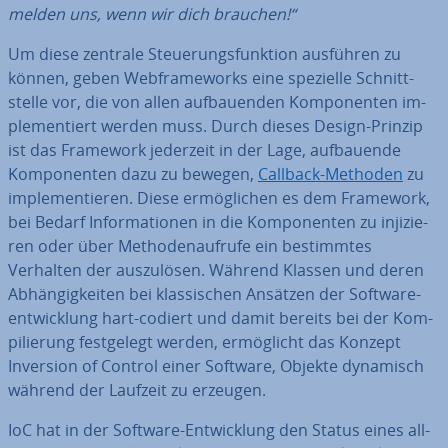
melden uns, wenn wir dich brauchen!“
Um diese zentrale Steue­rungs­funk­ti­on ausführen zu
können, geben Web­frame­works eine spezielle Schnitt­
stel­le vor, die von allen auf­bau­en­den Kom­po­nen­ten im­
ple­men­tiert werden muss. Durch dieses Design-Prinzip
ist das Framework jederzeit in der Lage, auf­bau­en­de
Kom­po­nen­ten dazu zu bewegen,
Callback-Methoden
zu
im­ple­men­tie­ren. Diese er­mög­li­chen es dem Framework,
bei Bedarf In­for­ma­tio­nen in die Kom­po­nen­ten zu in­ji­zie­
ren oder über Me­tho­den­auf­ru­fe ein be­stimm­tes
Verhalten der aus­zu­lö­sen. Während Klassen und deren
Ab­hän­gig­kei­ten bei klas­si­schen Ansätzen der Soft­ware­
ent­wick­lung hart-codiert und damit bereits bei der Kom­
pi­lie­rung fest­ge­legt werden, er­mög­licht das Konzept
Inversion of Control einer Software, Objekte dynamisch
während der Laufzeit zu erzeugen.
IoC hat in der Software-Ent­wick­lung den Status eines all­