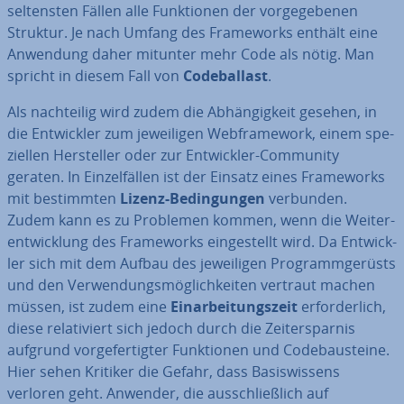
sel­tens­ten Fällen alle Funk­tio­nen der vor­ge­ge­be­nen
Struktur. Je nach Umfang des Frame­works enthält eine
Anwendung daher mitunter mehr Code als nötig. Man
spricht in diesem Fall von
Code­bal­last
.
Als nach­tei­lig wird zudem die Ab­hän­gig­keit gesehen, in
die Ent­wick­ler zum je­wei­li­gen Web­frame­work, einem spe­
zi­el­len Her­stel­ler oder zur Ent­wick­ler-Community
geraten. In Ein­zel­fäl­len ist der Einsatz eines Frame­works
mit be­stimm­ten
Lizenz-Be­din­gun­gen
verbunden.
Zudem kann es zu Problemen kommen, wenn die Wei­ter­
ent­wick­lung des Frame­works ein­ge­stellt wird. Da Ent­wick­
ler sich mit dem Aufbau des je­wei­li­gen Pro­gramm­ge­rüsts
und den Ver­wen­dungs­mög­lich­kei­ten vertraut machen
müssen, ist zudem eine
Ein­ar­bei­tungs­zeit
er­for­der­lich,
diese re­la­ti­viert sich jedoch durch die Zeit­er­spar­nis
aufgrund vor­ge­fer­tig­ter Funk­tio­nen und Code­bau­stei­ne.
Hier sehen Kritiker die Gefahr, dass Ba­sis­wis­sens
verloren geht. Anwender, die aus­schließ­lich auf