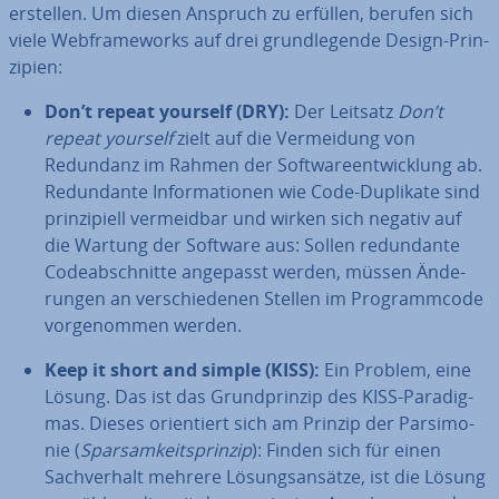
erstellen. Um diesen Anspruch zu erfüllen, berufen sich
viele Web­frame­works auf drei grund­le­gen­de Design-Prin­
zi­pi­en:
Don’t repeat yourself (DRY):
Der Leitsatz
Don’t
repeat yourself
zielt auf die Ver­mei­dung von
Redundanz im Rahmen der Soft­ware­ent­wick­lung ab.
Red­un­dan­te In­for­ma­tio­nen wie Code-Duplikate sind
prin­zi­pi­ell ver­meid­bar und wirken sich negativ auf
die Wartung der Software aus: Sollen red­un­dan­te
Code­ab­schnit­te angepasst werden, müssen Än­de­
run­gen an ver­schie­de­nen Stellen im Pro­gramm­code
vor­ge­nom­men werden.
Keep it short and simple (KISS):
Ein Problem, eine
Lösung. Das ist das Grund­prin­zip des KISS-Pa­ra­dig­
mas. Dieses ori­en­tiert sich am Prinzip der Par­si­mo­
nie (
Spar­sam­keits­prin­zip
): Finden sich für einen
Sach­ver­halt mehrere Lö­sungs­an­sät­ze, ist die Lösung