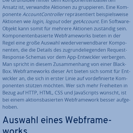
Die Grundidee hinter dem kom­po­nen­ten­ba­sier­ten
Ansatz ist, verwandte Aktionen zu grup­pie­ren. Eine Kom­
po­nen­te
Ac­count­Con­trol­ler
re­prä­sen­tiert bei­spiels­wei­se
Aktionen wie
login
,
logout
oder
getA­c­count
. Ein Software-
Objekt kann somit für mehrere Aktionen zuständig sein.
Kom­po­nen­ten­ba­sier­te Web­frame­works bieten in der
Regel eine große Auswahl wie­der­ver­wend­ba­rer Kom­po­
nen­ten, die die Details des zu­grun­de­lie­gen­den Request-
Response-Schemas vor dem App-Ent­wick­ler verbergen.
Man spricht in diesem Zu­sam­men­hang von einer Black-
Box. Web­frame­works dieser Art bieten sich somit für Ent­
wick­ler an, die sich in erster Linie auf vor­de­fi­nier­te Kom­
po­nen­ten stützen möchten. Wer sich mehr Frei­hei­ten in
Bezug auf HTTP, HTML, CSS und Ja­va­Scripts wünscht, ist
bei einem ak­ti­ons­ba­sier­ten Web­frame­work besser auf­ge­
ho­ben.
Auswahl eines Web­frame­
works