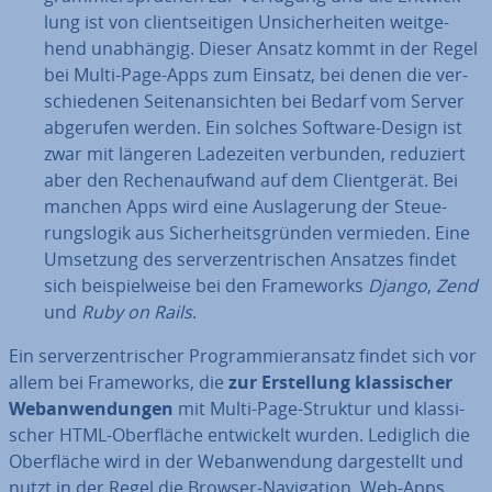
lung ist von cli­ent­sei­ti­gen Un­si­cher­hei­ten weit­ge­
hend un­ab­hän­gig. Dieser Ansatz kommt in der Regel
bei Multi-Page-Apps zum Einsatz, bei denen die ver­
schie­de­nen Sei­ten­an­sich­ten bei Bedarf vom Server
abgerufen werden. Ein solches Software-Design ist
zwar mit längeren La­de­zei­ten verbunden, reduziert
aber den Re­chen­auf­wand auf dem Cli­ent­ge­rät. Bei
manchen Apps wird eine Aus­la­ge­rung der Steue­
rungs­lo­gik aus Si­cher­heits­grün­den vermieden. Eine
Umsetzung des ser­ver­zen­tri­schen Ansatzes findet
sich bei­spiel­wei­se bei den Frame­works
Django
,
Zend
und
Ruby on Rails
.
Ein ser­ver­zen­tri­scher Pro­gram­mier­an­satz findet sich vor
allem bei Frame­works, die
zur Er­stel­lung klas­si­scher
Web­an­wen­dun­gen
mit Multi-Page-Struktur und klas­si­
scher HTML-Ober­flä­che ent­wi­ckelt wurden. Lediglich die
Ober­flä­che wird in der Web­an­wen­dung dar­ge­stellt und
nutzt in der Regel die Browser-Na­vi­ga­ti­on. Web-Apps