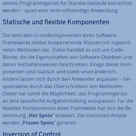
ak­ti­ves Pro­gramm­ge­rüst für Stan­dard­ab­läu­fe be­trach­tet
werden – quasi eine semi-voll­stän­di­ge Anwendung.
Statische und flexible Kom­po­nen­ten
Die zentralen Grund­kom­po­nen­ten eines Software-
Frame­works stellen ko­ope­rie­ren­de Klassen mit zu­ge­ord­
ne­ten Methoden dar. Dabei handelt es sich um Code-
Blöcke, die die Ei­gen­schaf­ten von Software-Objekten und
deren Ver­hal­tens­wei­sen be­schrei­ben. Einige dieser Kom­
po­nen­ten sind statisch und somit un­ver­än­der­lich.
Andere lassen sich durch den Anwender anpassen – bei­
spiels­wei­se durch das Über­schrei­ben von Methoden.
Dieser hat somit die Mög­lich­keit, das Pro­gramm­ge­rüst
an eine spe­zi­fi­sche Auf­ga­ben­stel­lung an­zu­pas­sen. Für die
flexiblen Kom­po­nen­ten eines Framewoks hat sich die Be­
zeich­nung „
Hot Spots
“ etabliert. Die sta­ti­schen Anteile
werden „
Frozen Spots
“ genannt.
Inversion of Control