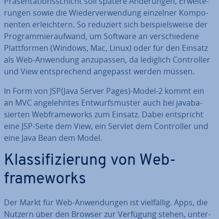
Prä­sen­ta­ti­ons­schicht soll spätere Än­de­run­gen, Er­wei­te­
run­gen sowie die Wie­der­ver­wen­dung einzelner Kom­po­
nen­ten er­leich­tern. So reduziert sich bei­spiels­wei­se der
Pro­gram­mier­auf­wand, um Software an ver­schie­de­ne
Platt­for­men (Windows, Mac, Linux) oder für den Einsatz
als Web-Anwendung an­zu­pas­sen, da lediglich Con­trol­ler
und View ent­spre­chend angepasst werden müssen.
In Form von JSP(Java Server Pages)-Model-2 kommt ein
an MVC an­ge­lehn­tes Ent­wurfs­mus­ter auch bei ja­va­ba­
sier­ten Web­frame­works zum Einsatz. Dabei ent­spricht
eine JSP-Seite dem View, ein Servlet dem Con­trol­ler und
eine Java Bean dem Model.
Klas­si­fi­zie­rung von Web­
frame­works
Der Markt für Web-An­wen­dun­gen ist viel­fäl­lig. Apps, die
Nutzern über den Browser zur Verfügung stehen, un­ter­