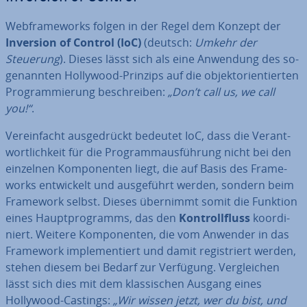
Web­frame­works folgen in der Regel dem Konzept der
Inversion of Control (IoC)
(deutsch:
Umkehr der
Steuerung
). Dieses lässt sich als eine Anwendung des so­
ge­nann­ten Hollywood-Prinzips auf die ob­jekt­ori­en­tier­ten
Pro­gram­mie­rung be­schrei­ben:
„Don’t call us, we call
you!“
.
Ver­ein­facht aus­ge­drückt bedeutet IoC, dass die Ver­ant­
wort­lich­keit für die Pro­gramm­aus­füh­rung nicht bei den
einzelnen Kom­po­nen­ten liegt, die auf Basis des Frame­
works ent­wi­ckelt und aus­ge­führt werden, sondern beim
Framework selbst. Dieses übernimmt somit die Funktion
eines Haupt­pro­gramms, das den
Kon­troll­fluss
ko­or­di­
niert. Weitere Kom­po­nen­ten, die vom Anwender in das
Framework im­ple­men­tiert und damit re­gis­triert werden,
stehen diesem bei Bedarf zur Verfügung. Ver­glei­chen
lässt sich dies mit dem klas­si­schen Ausgang eines
Hollywood-Castings:
„Wir wissen jetzt, wer du bist, und