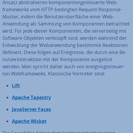
Ansatz abs­tra­hie­ren kom­po­nen­ten­ge­steu­er­te Web­
frame­works vom HTTP-bedingten Request-Response-
Muster, indem die Be­nut­zer­ober­flä­che einer Web-
Anwendung als Sammlung von Kom­po­nen­ten be­trach­tet
wird. Für jede dieser Kom­po­nen­ten, die ser­ver­sei­tig mit
Software-Objekten verknüpft sind, werden während der
Ent­wick­lung der Web­an­wen­dung bestimmte Re­ak­tio­nen
definiert. Diese folgen auf Er­eig­nis­se, die durch eine Be­
nut­zer­inter­ak­ti­on mit der Kom­po­nen­te ausgelöst
werden. Man spricht daher auch von er­eig­nis­ge­steu­er­
ten Web­frame­woks. Klas­si­sche Vertreter sind:
Lift
Apache Tapestry
Ja­va­Ser­ver Faces
Apache Wicket