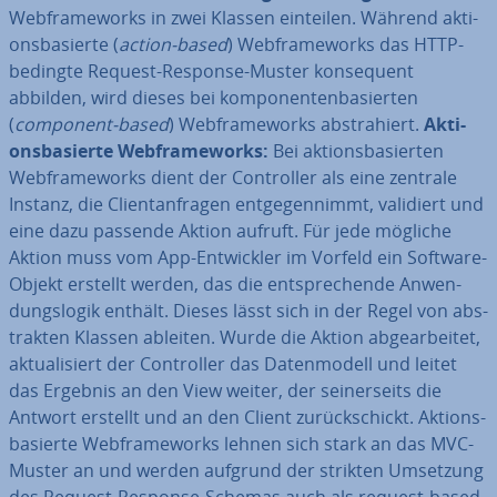
Web­frame­works in zwei Klassen einteilen. Während ak­ti­
ons­ba­sier­te (
action-based
) Web­frame­works das HTTP-
bedingte Request-Response-Muster kon­se­quent
abbilden, wird dieses bei kom­po­nen­ten­ba­sier­ten
(
component-based
) Web­frame­works abs­tra­hiert.
Ak­ti­
ons­ba­sier­te Web­frame­works:
Bei ak­ti­ons­ba­sier­ten
Web­frame­works dient der Con­trol­ler als eine zentrale
Instanz, die Cli­en­tan­fra­gen ent­ge­gen­nimmt, validiert und
eine dazu passende Aktion aufruft. Für jede mögliche
Aktion muss vom App-Ent­wick­ler im Vorfeld ein Software-
Objekt erstellt werden, das die ent­spre­chen­de An­wen­
dungs­lo­gik enthält. Dieses lässt sich in der Regel von abs­
trak­ten Klassen ableiten. Wurde die Aktion ab­ge­ar­bei­tet,
ak­tua­li­siert der Con­trol­ler das Da­ten­mo­dell und leitet
das Ergebnis an den View weiter, der sei­ner­seits die
Antwort erstellt und an den Client zu­rück­schickt. Ak­ti­ons­
ba­sier­te Web­frame­works lehnen sich stark an das MVC-
Muster an und werden aufgrund der strikten Umsetzung