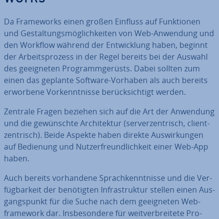
Da Frame­works einen großen Einfluss auf Funk­tio­nen
und Ge­stal­tungs­mög­lich­kei­ten von Web-Anwendung und
den Workflow während der Ent­wick­lung haben, beginnt
der Ar­beits­pro­zess in der Regel bereits bei der Auswahl
des ge­eig­ne­ten Pro­gramm­ge­rüsts. Dabei sollten zum
einen das geplante Software-Vorhaben als auch bereits
erworbene Vor­kennt­nis­se be­rück­sich­tigt werden.
Zentrale Fragen beziehen sich auf die Art der Anwendung
und die ge­wünsch­te Ar­chi­tek­tur (ser­ver­zen­trisch, cli­ent­
zen­trisch). Beide Aspekte haben direkte Aus­wir­kun­gen
auf Bedienung und Nut­zer­freund­lich­keit einer Web-App
haben.
Auch bereits vor­han­de­ne Sprach­kennt­nis­se und die Ver­
füg­bar­keit der be­nö­tig­ten In­fra­struk­tur stellen einen Aus­
gangs­punkt für die Suche nach dem ge­eig­ne­ten Web­
frame­work dar. Ins­be­son­de­re für weit­ver­brei­te­te Pro­