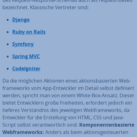
des Request-Response-Schemas auch als request-based
be­zeich­net. Klas­si­sche Vertreter sind:
Django
Ruby on Rails
Symfony
Spring MVC
Cod­e­Ig­ni­ter
Da die möglichen Aktionen eines ak­ti­ons­ba­sier­ten Web­
frame­works vom App-Ent­wick­ler im Detail selbst definiert
werden, spricht man von einem White-Box-Ansatz. Dieser
bietet Ent­wick­lern große Frei­hei­ten, erfordert jedoch ein
tieferes Ver­ständ­nis des je­wei­li­gen Web­frame­works, da
Ent­wick­ler für die Er­stel­lung von HTML, CSS und Ja­va­
Script selbst ver­ant­wort­lich sind.
Kom­po­nen­ten­ba­sier­te
Web­frame­works:
Anders als beim ak­ti­ons­ge­steu­er­ten