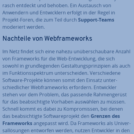
rasch entdeckt und behoben. Ein Austausch von
Anwendern und Ent­wick­lern erfolgt in der Regel in
Projekt-Foren, die zum Teil durch
Support-Teams
moderiert werden.
Nachteile von Web­frame­works
Im Netz findet sich eine nahezu un­über­schau­ba­re Anzahl
von Frame­works für die Web-Ent­wick­lung, die sich
sowohl in grund­le­gen­den Ge­stal­tungs­prin­zi­pi­en als auch
im Funk­ti­ons­spek­trum un­ter­schei­den. Ver­schie­de­ne
Software-Projekte können somit den Einsatz un­ter­
schied­li­cher Web­frame­works erfordern. Ent­wick­ler
stehen vor dem Problem, das passende Rah­men­ge­rüst
für das be­ab­sich­tig­te Vorhaben auswählen zu müssen.
Schnell kommt es dabei zu Kom­pro­mis­sen, bei denen
das be­ab­sich­tig­te Soft­ware­pro­jekt den
Grenzen des
Frame­works
angepasst wird. Da Frame­works als Uni­ver­
sal­lö­sun­gen entworfen werden, nutzen Ent­wick­ler in den