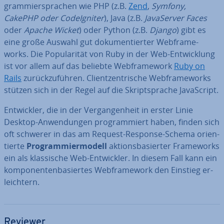
gram­mier­spra­chen wie PHP (z.B.
Zend
,
Symfony,
CakePHP oder Cod­e­Ig­ni­ter
), Java (z.B.
Ja­va­Ser­ver Faces
oder
Apache Wicket
) oder Python (z.B.
Django
) gibt es
eine große Auswahl gut do­ku­men­tier­ter Web­frame­
works. Die Po­pu­la­ri­tät von Ruby in der Web-Ent­wick­lung
ist vor allem auf das beliebte Web­frame­work
Ruby on
Rails
zu­rück­zu­füh­ren. Cli­ent­zen­tri­sche Web­frame­works
stützen sich in der Regel auf die Skript­spra­che Ja­va­Script.
Ent­wick­ler, die in der Ver­gan­gen­heit in erster Linie
Desktop-An­wen­dun­gen pro­gram­miert haben, finden sich
oft schwerer in das am Request-Response-Schema ori­en­
tier­te
Pro­gram­mier­mo­dell
ak­ti­ons­ba­sier­ter Frame­works
ein als klas­si­sche Web-Ent­wick­ler. In diesem Fall kann ein
kom­po­nen­ten­ba­sier­tes Web­frame­work den Einstieg er­
leich­tern.
Reviewer