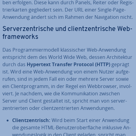
ben erfolgen. Diese kann durch Panels, Reiter oder Re­gis­
trier­kar­ten ge­glie­dert sein. Der URL einer Single-Page-
Anwendung ändert sich im Rahmen der Na­vi­ga­ti­on nicht.
Ser­ver­zen­tri­sche und cli­ent­zen­tri­sche Web­
frame­works
Das Pro­gram­mier­mo­dell klas­si­scher Web-Anwendung
ent­spricht dem des World Wide Web, dessen Ar­chi­tek­tur
durch das
Hypertext Transfer Protocol (HTTP)
geprägt
ist. Wird eine Web-Anwendung von einem Nutzer auf­ge­
ru­fen, sind in jedem Fall ein oder mehrere Server sowie
ein Cli­ent­pro­gramm, in der Regel ein Web­brow­ser, in­vol­
viert. Je nachdem, wie die Kom­mu­ni­ka­ti­on zwischen
Server und Client gestaltet ist, spricht man von ser­ver­
zen­trier­ten oder cli­ent­zen­trier­ten An­wen­dun­gen.
Cli­ent­zen­trisch:
Wird beim Start einer Anwendung
die gesamte HTML-Be­nut­zer­ober­flä­che inklusive An­
wen­dungs­lo­gik in den Client geladen, spricht man