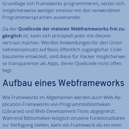
Grundlage von Frame­works pro­gram­mie­ren, setzen sich
mög­li­cher­wei­se weniger intensiv mit den ver­wen­de­ten
Pro­gram­mier­spra­chen aus­ein­an­der.
Da der
Quellcode der meisten Web­frame­works frei zu­
gäng­lich
ist, kann sich prin­zi­pi­ell jeder mit diesem
vertraut machen. Werden An­wen­dun­gen für den Un­ter­
neh­mens­ein­satz auf Basis öf­fent­lich zu­gäng­li­cher Code­
bau­stei­ne ent­wi­ckelt, sind diese für Hacker mög­li­cher­wei­
se trans­pa­ren­ter als Apps, deren Quellcode nicht offen
liegt.
Aufbau eines Web­frame­works
Wie Frame­works im All­ge­mei­nen werden auch Web-Ap­
pli­ca­ti­on-Frame­works von Pro­gramm­bi­blio­the­ken
(
Libraries
) und Web-De­ve­lo­p­ment-Tools ab­ge­grenzt.
Während Bi­blio­the­ken lediglich einzelne Funk­tio­na­li­tä­ten
zur Verfügung stellen, kann ein Framework als ein in­ter­