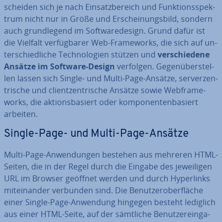
schei­den sich je nach Ein­satz­be­reich und Funk­ti­ons­spek­
trum nicht nur in Größe und Er­schei­nungs­bild, sondern
auch grund­le­gend im Soft­ware­de­sign. Grund dafür ist
die Vielfalt ver­füg­ba­rer Web-Frame­works, die sich auf un­
ter­schied­li­che Tech­no­lo­gien stützen und
ver­schie­de­ne
Ansätze im Software-Design
verfolgen. Ge­gen­über­stel­
len lassen sich Single- und Multi-Page-Ansätze, ser­ver­zen­
tri­sche und cli­ent­zen­tri­sche Ansätze sowie Web­frame­
works, die ak­ti­ons­ba­siert oder kom­po­nen­ten­ba­siert
arbeiten.
Single-Page- und Multi-Page-Ansätze
Multi-Page-An­wen­dun­gen bestehen aus mehreren HTML-
Seiten, die in der Regel durch die Eingabe des je­wei­li­gen
URL im Browser geöffnet werden und durch Hy­per­links
mit­ein­an­der verbunden sind. Die Be­nut­zer­ober­flä­che
einer Single-Page-Anwendung hingegen besteht lediglich
aus einer HTML-Seite, auf der sämtliche Be­nut­zer­ein­ga­