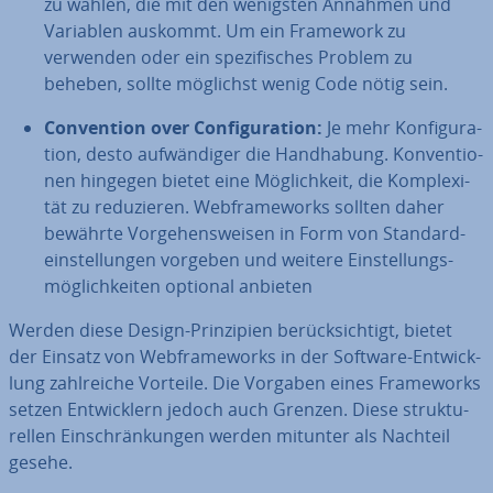
zu wählen, die mit den wenigsten Annahmen und
Variablen auskommt. Um ein Framework zu
verwenden oder ein spe­zi­fi­sches Problem zu
beheben, sollte möglichst wenig Code nötig sein.
Con­ven­ti­on over Con­fi­gu­ra­ti­on:
Je mehr Kon­fi­gu­ra­
ti­on, desto auf­wän­di­ger die Hand­ha­bung. Kon­ven­tio­
nen hingegen bietet eine Mög­lich­keit, die Kom­ple­xi­
tät zu re­du­zie­ren. Web­frame­works sollten daher
bewährte Vor­ge­hens­wei­sen in Form von Stan­dard­
ein­stel­lun­gen vorgeben und weitere Ein­stel­lungs­
mög­lich­kei­ten optional anbieten
Werden diese Design-Prin­zi­pi­en be­rück­sich­tigt, bietet
der Einsatz von Web­frame­works in der Software-Ent­wick­
lung zahl­rei­che Vorteile. Die Vorgaben eines Frame­works
setzen Ent­wick­lern jedoch auch Grenzen. Diese struk­tu­
rel­len Ein­schrän­kun­gen werden mitunter als Nachteil
gesehe.